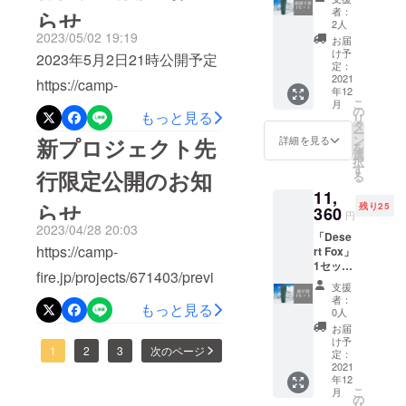
ではありませんよね！そん
送料
者：
も使えるようUSBタイプで
らせ
ています。
24日20時公開https://camp-
込】 10
2人
な普段の生活に欠かせない
チームの目
名様限
2023/05/02 19:19
す」3段階に温かさを調節で
お届
fire.jp/projects/672199/previ
定価
スマホスタンド。大半の方
け予
標は、高品
2023年5月2日21時公開予定
きる機能を搭載しており
格！
定：
ew?
質で「便
が一台は購入したことがあ
【一般
2021
https://camp-
50℃・55℃・60℃と多段
年12
token=2hdl7ndy&amp;utm_c
販売予
利」「面白
こ
ると思います。しかし、
月
fire.jp/projects/669803/previ
定価格
の
い」「革新
階に調節できるため「少し
もっと見る
リ
ampaign=cp_po_share_c_m
の
タ
「これがいい！」というス
ー
ew?
的」をお客
14200
ン
熱いな…」といった場合や
新プロジェクト先
詳細を見る
sg_mypage_projects_show
を
円から
様の手にを
選
タンドに出会えていない方
token=3dvbsze7&amp;utm_
択
「もう少し温かい方がいい
30％オ
す
「G-table」 は3in1で15wの
行限定公開のお知
モットーに
る
も多いと思います。そんな
フ】 ※
campaign=cp_po_share_c_
な…」といった場合にも柔
運営してお
11,
高速充電も搭載。薄く強化
デザイ
方に今回紹介する「STAND
らせ
残り25
msg_mypage_projects_sho
ン・仕
360
ります。是
円
軟に対応できます！また、
ガラスも搭載しスタイリッ
様は変
2023/04/28 20:03
VTOR」を使ってみません
非私たちの
w「C10」 はワンタッチで
「Dese
更にな
熱伝導性の高い「グラフェ
シュで持ち運びにも便利な
https://camp-
rt Fox」
る可能
商品をその
か？２個の真空吸着ホル
スマートフォンをセットで
1セット
ン」を搭載!!グラフェン搭載
性もご
プロダクトです！どんな場
手にお取り
fire.jp/projects/671403/previ
【税・
ダーの力でタブレットPCや
ざいま
きる充電付き車載携帯ホル
支援
なのにコスパもいい！こだ
ください。
送料
所でもサッと置いて簡単に
す。ご
ew?
者：
スマホを保持しどこでもス
もっと見る
込】 25
ダーです。 スマホを近づけ
了承く
0人
わりと情熱を注ぎこんだ。
お使いいただけます。オ
名様限
token=7q99u3qw&amp;utm_
ださ
お届
タンド化出来る、独創的な
ると自動でアームが開閉
定価
い。 ※
け予
冬の辛い冷え性対策に大活
フィスでの充電・カフェで
campaign=cp_po_share_c_
1
2
3
次のページ
格！
ご注文
定：
真空吸着型のスマホホル
し、スマホをしっかりと固
【一般
2021
躍する「Warm feet」を是
状況、
の充電・出張先やお出かけ
msg_mypage_projects_sho
年12
販売予
ダーです!タブレットをスタ
使用部
定します。取り外しも簡単
こ
月
非、ご覧ください。
定価格
先でも活躍します。Type-C
材の供
の
w2023年4月28日21時公開