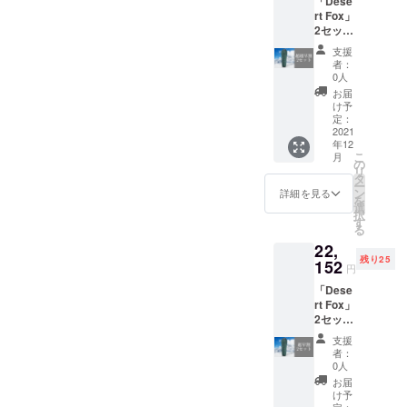
「Dese
真空の力でタブレットやス
ざいま
る場合
rt Fox」
す。ご
があり
てて暑さ対策をするタイプ
マホを脱着するスマホホル
2セット
了承く
ます。
【税・
が登場しているのです。小
ださ
支援
ダーです！タブレットやス
送料
い。 ※
者：
型のハンディ扇風機には
込】 10
ご注文
0人
マホをスタンドに近づける
名様限
状況、
お届
様々な種類がありますが、
定価
だけで自動的に真空吸着吸
使用部
け予
格！
材の供
定：
こちらの【Cooler Fan】
着するので脱着が簡単。本
【一般
2021
給状
年12
販売予
は、小型のハンディ扇風機
況、製
体は丈夫なアルミ合金製
こ
月
定価格
造工程
の
リ
の中でも冷却プレートが付
の
上の都
タ
で、360度回転で縦でも横で
ー
28400
合等に
ン
詳細を見る
いている独創的な商品で
を
円から
も楽しめます！「STAND
より出
選
択
33％オ
荷時期
す
す！夏の暑さに加え、長引
る
VTOR」 の便利さを是非、
フ】 ※
が遅れ
22,
デザイ
くマスク生活で、顔周りは
る場合
ご覧ください。
残り25
ン・仕
152
があり
円
特に熱気がこもりがちで
様は変
ます。
「Dese
更にな
す。直射日光のあたる屋外
rt Fox」
る可能
2セット
性もご
はもとより、屋内も油断は
【税・
ざいま
支援
送料
す。ご
禁物です。コロナ対策のた
者：
込】 25
了承く
0人
めに、換気のために窓は開
名様限
ださ
お届
定価
い。 ※
け予
いています。例えば通勤
格！
定：