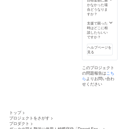
かなかった場
合どうなりま
すか？
支援で困った
時はどこに相
談したらいい
ですか？
ヘルプページを
見る
このプロジェクト
の問題報告は
こち
ら
よりお問い合わ
せください
トップ
>
プロジェクトをさがす
>
プロダクト
>
ダックの羽を贅沢に使用！極暖寝袋「Desert Fox」
>