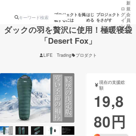
新
ロ
規
グ
会
プロジェクトを掲
はじ
プロジェクト
/
載するには
める
をさがす
イ
員
ン
登
ダックの羽を贅沢に使用！極暖寝袋
録
「Desert Fox」
人気のプロ
注目のリ
注目の新着プロ
募集終了が近いプ
もうすぐ公開
LIFE Trading
プロダクト
ジェクト
ターン
ジェクト
ロジェクト
されます
アート・写真
音楽
現在の支援総
額
19,8
テクノロジー・ガジェット
ゲーム・サ
80
円
映像・映画
書籍・雑誌
ビジネス・起業
チャレンジ