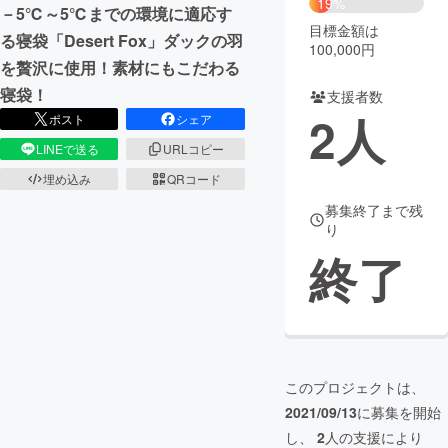
19%
－5℃～5℃までの環境に適応す
目標金額は
まちづくり・地域活性化
る寝袋「Desert Fox」ダックの羽
100,000円
を贅沢に使用！素材にもこだわる
寝袋！
支援者数
CAMPFIRE for Social Good
CAMPFIRE Creation
2
人
ポスト
シェア
CAMPFIREふるさと納税
machi-ya
コミュニティ
LINEで送る
URLコピー
埋め込み
QRコード
募集終了まで残
り
終了
このプロジェクトは、
2021/09/13
に募集を開始
し、
2
人の支援により