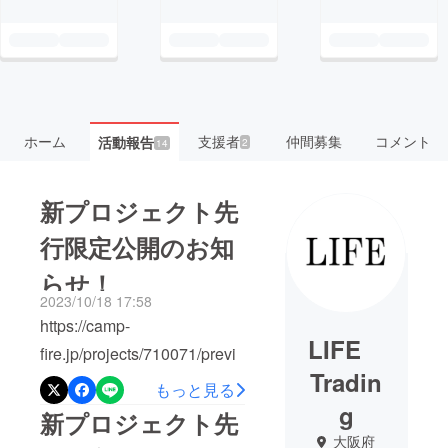
ホーム
支援者
仲間募集
コメント
活動報告
2
14
新プロジェクト先
行限定公開のお知
らせ！
2023/10/18 17:58
https://camp-
LIFE
fire.jp/projects/710071/previ
Tradin
ew?
もっと見る
token=galjnhq9&amp;utm_c
g
新プロジェクト先
ampaign=cp_po_share_c_m
大阪府