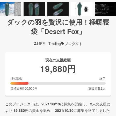
ダックの羽を贅沢に使用！極暖寝
袋「Desert Fox」
LIFE Trading
プロダクト
現在の支援総額
19,880
円
終了
19
%達成
目標金額
100,000
円
支援者数
2
人
このプロジェクトは、
2021/09/13
に募集を開始し、
2
人の支援に
より
19,880
円の資金を集め、
2021/10/30
に募集を終了しました