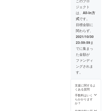
このプロ
更にな
より出
ジェクト
る可能
荷時期
性もご
が遅れ
は、
All-In方
ざいま
る場合
式
です。
す。ご
があり
了承く
ます。
目標金額に
ださ
関わらず、
い。 ※
ご注文
2021/10/30
状況、
23:59:59
ま
使用部
材の供
でに集まっ
給状
た金額が
況、製
造工程
ファンディ
上の都
ングされま
合等に
より出
す。
荷時期
が遅れ
る場合
支援に関するよ
があり
くある質問
ます。
手数料はいく
らかかります
か？
目標金額に届