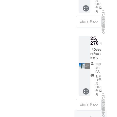
ご注文
【一般
2021
状況、
時、電車に乗っても、汗が
年12
販売予
使用部
こ
月
定価格
材の供
の
引くどころか、ますます汗
リ
の
給状
タ
ー
をかく結果となります。特
28400
況、製
ン
詳細を見る
を
円から
造工程
選
択
に女性は、せっかく時間を
22％オ
上の都
す
る
フ】 ※
合等に
かけてメイクしたのに、台
25,
デザイ
より出
ン・仕
276
荷時期
無しです。そんな不快な夏
円
様は変
が遅れ
「Dese
を快適に過ごすための
更にな
る場合
rt Fox」
る可能
があり
【Cooler Fan】です。今年
2セット
性もご
ます。
【税・
ざいま
支援
の夏の暑さ対策に【Cooler
送料
す。ご
者：
込】
了承く
0人
Fan】 を一台取り入れてみ
【一般
ださ
お届
販売予
ませんか？
い。 ※
け予
定価格
ご注文
定：
の
2021
状況、
年12
28400
使用部
こ
月
円から
材の供
の
リ
11％オ
給状
タ
ー
フ】 ※
況、製
ン
詳細を見る
を
デザイ
造工程
選
択
ン・仕
上の都
す
る
様は変
合等に