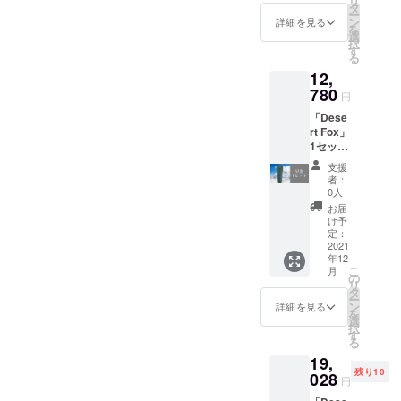
リ
ンドに軽く押し付けるだけ
の
でワンタッチで簡単に取り
給状
タ
ー
を接続すると3つの充電ポー
14200
これから、暑苦しい夏が
況、製
ン
詳細を見る
でピタッと真空吸着し、360
を
外し。さらにスマホをセッ
円から
造工程
選
トが使用可能でコンセント
択
やってきますね…ここ最近
20％オ
上の都
す
度回転でき、あなたの好み
トするだけで15wの超高速
る
フ】 ※
合等に
が少ない場所でもデバイス
の温暖化で、日本の夏の暑
12,
デザイ
の高さと角度でスマホをモ
より出
充電もできる優れモノ。近
ン・仕
780
を充電できます！近未来の
荷時期
さは尋常ではありません。
円
ニターとして使用できま
様は変
未来のようなスケルトンデ
が遅れ
ようなスケルトンデザイン
「Dese
更にな
生命の危機すら感じるほど
る場合
す！タブレットやスマホで
ザイン「C10」 是非ご覧く
rt Fox」
る可能
があり
で実用性のある「G-table」
の暑さです。そんな、暑さ
1セット
性もご
ます。
動画やSNSを楽しんでいる
ださい。
【税・
ざいま
是非ご覧ください！
支援
対策には首元や頬を冷やす
送料
す。ご
人が増えましたよね。現在
者：
込】
了承く
0人
のが効果的です。昨今日本
お使いのスマホスタンドに
【一般
ださ
お届
販売予
い。 ※
でも、携帯型の小型ファン
け予
こんな不満ありません
定価格
ご注文
定：
を持ち歩く人を目にするよ
の
2021
状況、
か？・バネで固定するタイ
年12
14200
使用部
こ
うになりました。そんな中
月
円から
材の供
の
プで着脱が面倒…・スタン
リ
10％オ
給状
タ
で、ご自身で小型の扇風機
ー
ドの耐久性がイマイチ…・
フ】 ※
況、製
ン
詳細を見る
を
デザイ
造工程
選
を手に持って使う従来型か
択
磁石式で取り外しが面
ン・仕
上の都
す
る
ら進化しています。冷却プ
様は変
合等に
倒…・大きくて持ち運びが
19,
更にな
より出
レート付きで、冷風として
残り10
る可能
028
荷時期
面倒…「STAND VTOR」 は
円
性もご
が遅れ
も、首元に冷却プレート当