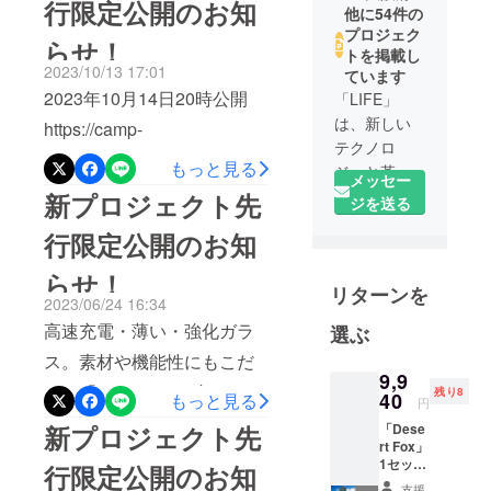
行限定公開のお知
他に54件の
sg_mypage_projects_show2
プロジェク
らせ！
023年10月21日20時公開予
トを掲載し
2023/10/13 17:01
ています
定これから段々寒くなる季
2023年10月14日20時公開
「LIFE」
節がやってきますね…寒い
は、新しい
https://camp-
冬といえば、辛いのは足の
テクノロ
fire.jp/projects/706492/previ
もっと見る
冷え性。「冷えは万病のも
ジーと革新
メッセー
ew?
的な家電製
新プロジェクト先
と」という言葉もあるほ
ジを送る
token=1947bahb&amp;utm_
品の提供に
ど、体にはよくないもので
行限定公開のお知
特化した新
campaign=cp_po_share_c_
す。キンキンに冷えてしま
しいスター
らせ！
msg_mypage_projects_sho
リターンを
トアップ
う足には「Warm feet」を
2023/06/24 16:34
w「STAND VTOR」が充電
チームで
使ってみません
高速充電・薄い・強化ガラ
選ぶ
す。チーム
機能を備えて再登場どこで
か？ 「Warm feet」は「キン
ス。素材や機能性にもこだ
は、家庭用
も充電＆スタンドを使える
9,9
キンに冷える足にサヨナ
品、工家電
わる「G-table」 一台でどこ
残り8
40
もっと見る
便利すぎるスマホホルダー
円
製品、面白
ラ」をコンセプトに開発致
でもスマートに充電。 ケー
「Dese
新プロジェクト先
普段の生活でスマホはもう
く便利を追
しました。「暖かいに必要
rt Fox」
ブルと本体だけで3種類の充
求するよう
生活の一部といっても過言
1セット
行限定公開のお知
なシンプルな構造でどこで
電をサポート。2023年6月
【税・
に構成され
支援