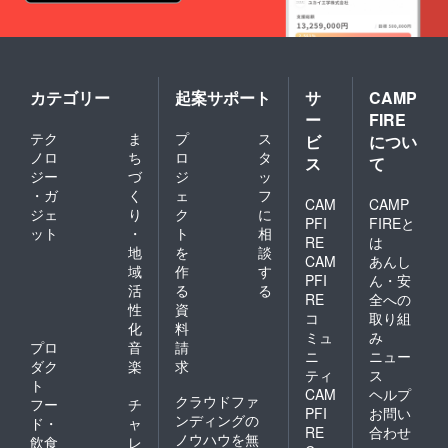
カテゴリー
起案サポート
サ
CAMP
ー
FIRE
テク
ま
プ
ス
ビ
につい
ノロ
ち
ロ
タ
ス
て
ジー
づ
ジ
ッ
・ガ
く
ェ
フ
CAM
CAMP
ジェ
り
ク
に
PFI
FIREと
ット
・
ト
相
RE
は
地
を
談
CAM
あんし
域
作
す
PFI
ん・安
活
る
る
RE
全への
性
資
コ
取り組
化
料
ミュ
み
プロ
音
請
ニ
ニュー
ダク
楽
求
ティ
ス
ト
CAM
ヘルプ
クラウドファ
フー
チ
PFI
お問い
ンディングの
ド・
ャ
RE
合わせ
ノウハウを無
飲食
レ