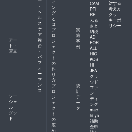
ー
ィ
対する
CAM
・
ン
考え方
PFI
ヘ
グ
クッ
RE
ル
と
キーポ
ふる
ス
は
リシー
さと
ケ
プ
実
納税
ア
ロ
施
AD
アー
舞
ジ
事
FOR
ト・
台
ェ
例
ALL
写真
・
ク
HIO
パ
ト
KOS
フ
の
HI
ォ
作
JFA
ー
り
クラ
マ
方
ウド
ン
プ
統
ファ
ス
ロ
計
ン
ソー
ジ
デ
ディ
シャ
ェ
ー
ング
ル
ク
タ
mac
グッ
ト
hi-ya
ド
の
補助
広
金申
め