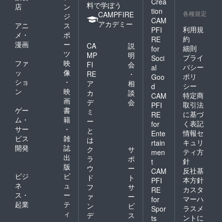
Crea
料で学ぼう
店
ン
tion
各種規定
CAMPFIRE
ジ
CAM
アカデミー
アニ
ス
利用規
PFI
メ・
ポ
約
RE
漫画
ー
CA
説
細則
for
ツ
MP
明
プライ
Soci
ファ
映
FI
会
バシー
al
ッ
像
RE
・
ポリ
Goo
ショ
・
ア
相
シー
d
ン
映
カ
談
特定商
CAM
画
デ
会
取引法
PFI
ゲー
書
ミ
に基づ
RE
ム・
籍
ー
く表記
for
サー
・
と
情報セ
Ente
ビス
雑
は
キュリ
rtain
開発
誌
ク
サ
ティ方
men
出
ラ
ポ
針
t
版
ウ
ー
反社基
CAM
ビジ
ビ
ド
ト
本方針
PFI
ネ
ュ
フ
サ
カスタ
RE
ス・
ー
ァ
ー
マーハ
for
起業
テ
ン
ビ
ラスメ
Spor
ィ
デ
ス
ントに
ts