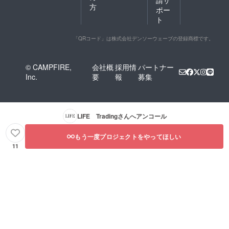
請サ
方
ポー
ト
「QRコード」は株式会社デンソーウェーブの登録商標です。
© CAMPFIRE,
会社概
採用情
パートナー
Inc.
要
報
募集
LIFE Trading
さんへアンコール
もう一度プロジェクトをやってほしい
11