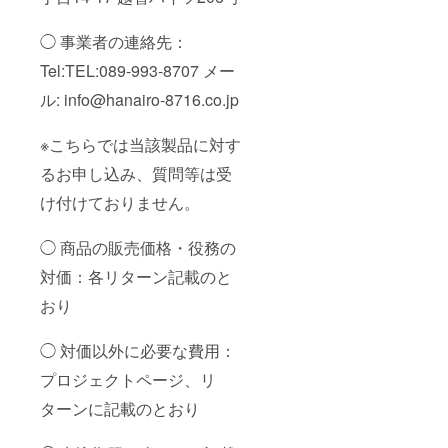
感謝の
お手紙
も添え
◯ 事業者の連絡先：
させて
いただ
Tel:TEL:089-993-8707 メー
きま
ル: info@hanairo-8716.co.jp
す。
※こちらでは当該製品に対す
るお申し込み、質問等は受
け付けておりません。
◯ 商品の販売価格・役務の
対価：各リターン記載のと
おり
◯ 対価以外に必要な費用：
プロジェクトページ、リ
ターンに記載のとおり