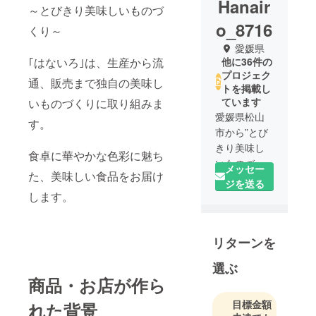
Hanair
～とびきり美味しいものづ
o_8716
くり～
愛媛県
｢はないろ｣は、生産から流
他に36件の
プロジェク
通、販売まで独自の美味し
トを掲載し
ています
いものづくりに取り組みま
愛媛県松山
す。
市から”とび
きり美味し
食卓に華やかな色彩に魅ち
いものづく
メッセー
た、美味しい食品をお届け
り”を経営理
ジを送る
念として、
します。
活動をして
います。
リターンを
色々なメー
カー様と
選ぶ
タッグを組
商品・お店が作ら
んで美味し
いもの作り
目標金額
れた背景