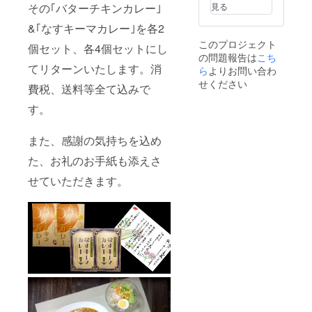
化剤、
表示:小
見る
その｢バターチキンカレー｣
pH調整
麦･豚
剤、香
肉･大
&｢なすキーマカレー｣を各2
料 添加
豆･鶏
このプロジェクト
物表示:
個セット、各4個セットにし
肉･カ
の問題報告は
こち
増粘剤
シュー
てリターンいたします。消
(加工で
ら
よりお問い合わ
ナッツ･
んぷ
乳 業務
せください
費税、送料等全て込みで
ん)、カ
資格:惣
ラメル
菜製造
す。
色素、
業 03南
調味料
筑後保
(アミノ
第2-
また、感謝の気持ちを込め
酸等)、
3086号
乳化
なす
た、お礼のお手紙も添えさ
剤、pH
キーマ
せていただきます。
調整
カレー
剤、香
200g×2
料 アレ
袋 (送料
ルギー
&消費税
表示:小
込） 賞
麦･豚
味期300
肉･大
日～365
豆･鶏
日の間
肉･カ
原材料:
シュー
鶏肉(熊
ナッツ･
本県
乳 業務
産)、茄