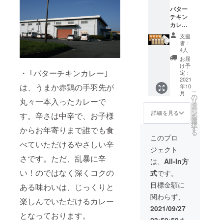
麦･豚
バター
肉･大豆
チキン
を含
カレー
む)、脱
200g×4
脂粉
支援
袋 (送料
乳、カ
者：
&消費税
シュー
4人
込） 賞
ナッ
お届
味期300
ツ、砂
け予
日～365
・ ｢バターチキンカレー｣
糖、植
定：
日の間
2021
物油
は、うまか赤鶏の手羽先が
年10
原材料:
脂、コ
こ
月
手羽元
ンソ
の
丸々一本入ったカレーで
リ
肉(熊本
メ、バ
タ
ー
県産)、
ター、
ン
詳細を見る
す。辛さは中辛で、お子様
を
トマ
ケ
選
択
ト、玉
チャッ
す
からお年寄りまで誰でも食
る
ねぎ、
プ、に
このプロ
カレー
べていただけるやさしい辛
んにく
ジェクト
ルウ(小
ペース
さです。ただ、乱暴に辛
麦･豚
ト、生
は、
All-In方
肉･大豆
姜、フ
い！のではなく深くコクの
式
です。
を含
ルーツ
む)、脱
チャツ
目標金額に
ある味わいは、じっくりと
脂粉
ネ、香
関わらず、
乳、カ
辛料、
楽しんでいただけるカレー
シュー
食塩/増
2021/09/27
ナッ
粘剤(加
となっております。
23:59:59
ま