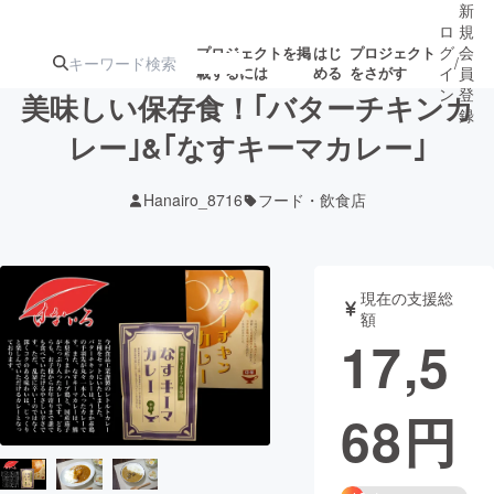
新
ロ
規
グ
会
プロジェクトを掲
はじ
プロジェクト
/
載するには
める
をさがす
イ
員
ン
登
美味しい保存食！｢バターチキンカ
録
レー｣&｢なすキーマカレー｣
人気のプロ
注目のリ
注目の新着プロ
募集終了が近いプ
もうすぐ公開
Hanairo_8716
フード・飲食店
ジェクト
ターン
ジェクト
ロジェクト
されます
アート・写真
音楽
現在の支援総
額
17,5
テクノロジー・ガジェット
ゲーム・サ
68
円
映像・映画
書籍・雑誌
ビジネス・起業
チャレンジ