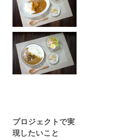
資格:惣
子、玉
菜製造
ねぎ、
業 03南
カレー
筑後保
ルウ(小
第2-
麦粉。
3086号
食用油
なす
脂(牛脂
キーマ
豚脂)、
カレー
食塩、
200g×4
カレー
袋 (送料
粉、そ
&消費税
の他)(大
込） 賞
豆を含
味期300
む)、レ
日～365
ンズ
日の間
豆、デ
原材料:
ミグラ
鶏肉(熊
スソー
本県
ス、ト
産)、茄
マト
子、玉
ピュー
ねぎ、
レ、植
カレー
物油
ルウ(小
脂、カ
プロジェクトで実
麦粉。
レー粉
食用油
(コリア
現したいこと
脂(牛脂
ン
豚脂)、
ダー、