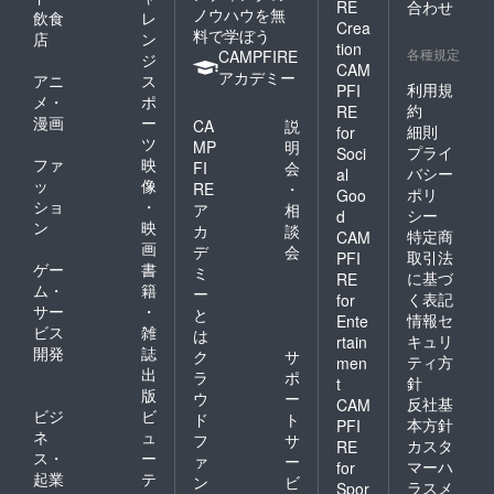
RE
合わせ
ノウハウを無
飲食
レ
Crea
料で学ぼう
店
ン
tion
各種規定
CAMPFIRE
ジ
CAM
アカデミー
アニ
ス
利用規
PFI
メ・
ポ
約
RE
漫画
ー
CA
説
細則
for
ツ
MP
明
プライ
Soci
ファ
映
FI
会
バシー
al
ッ
像
RE
・
ポリ
Goo
ショ
・
ア
相
シー
d
ン
映
カ
談
特定商
CAM
画
デ
会
取引法
PFI
ゲー
書
ミ
に基づ
RE
ム・
籍
ー
く表記
for
サー
・
と
情報セ
Ente
ビス
雑
は
キュリ
rtain
開発
誌
ク
サ
ティ方
men
出
ラ
ポ
針
t
版
ウ
ー
反社基
CAM
ビジ
ビ
ド
ト
本方針
PFI
ネ
ュ
フ
サ
カスタ
RE
ス・
ー
ァ
ー
マーハ
for
起業
テ
ン
ビ
ラスメ
Spor