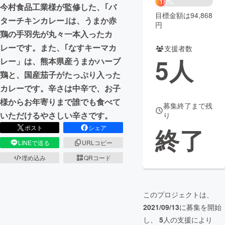
18%
今村食品工業様が監修した、｢バ
目標金額は94,868
まちづくり・地域活性化
ターチキンカレー｣は、うまか赤
円
鶏の手羽先が丸々一本入ったカ
レーです。また、｢なすキーマカ
支援者数
CAMPFIRE for Social Good
CAMPFIRE Creation
5
人
レー」は、熊本県産うまかハーブ
CAMPFIREふるさと納税
machi-ya
コミュニティ
鶏と、国産茄子がたっぷり入った
カレーです。辛さは中辛で、お子
様からお年寄りまで誰でも食べて
募集終了まで残
いただけるやさしい辛さです。
り
終了
ポスト
シェア
LINEで送る
URLコピー
埋め込み
QRコード
このプロジェクトは、
2021/09/13
に募集を開始
し、
5
人の支援により