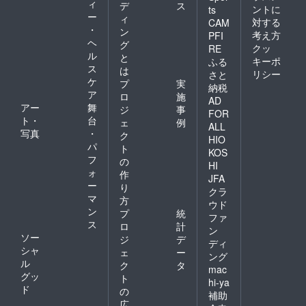
ィ
デ
ス
ントに
ts
ー
ィ
対する
CAM
・
ン
考え方
PFI
ヘ
グ
クッ
RE
ル
と
キーポ
ふる
ス
は
リシー
さと
ケ
プ
実
納税
ア
ロ
施
AD
アー
舞
ジ
事
FOR
ト・
台
ェ
例
ALL
写真
・
ク
HIO
パ
ト
KOS
フ
の
HI
ォ
作
JFA
ー
り
クラ
マ
方
ウド
ン
プ
統
ファ
ス
ロ
計
ン
ソー
ジ
デ
ディ
シャ
ェ
ー
ング
ル
ク
タ
mac
グッ
ト
hi-ya
ド
の
補助
広