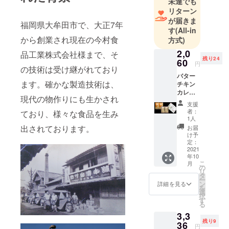
未達でも
をサポート
リターン
していま
が届きま
福岡県大牟田市で、大正7年
す。
す
(All-in
から創業され現在の今村食
方式)
2,0
品工業株式会社様まで、そ
残り24
60
円
の技術は受け継がれており
バター
ます。確かな製造技術は、
チキン
カレー
現代の物作りにも生かされ
200g×2
支援
袋 (送料
者：
ており、様々な食品を生み
&消費税
1人
込） 賞
出されております。
お届
味期300
け予
日～365
定：
日の間
2021
年10
原材料:
こ
月
手羽元
の
リ
肉(熊本
タ
ー
県産)、
ン
詳細を見る
を
トマ
選
択
ト、玉
す
る
ねぎ、
3,3
カレー
残り9
ルウ(小
36
円