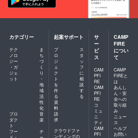
カテゴリー
起案サポート
サ
CAMP
ー
FIRE
テク
ま
プ
ス
ビ
につい
ノロ
ち
ロ
タ
ス
て
ジー
づ
ジ
ッ
・ガ
く
ェ
フ
CAM
CAMP
ジェ
り
ク
に
PFI
FIREと
ット
・
ト
相
RE
は
地
を
談
CAM
あんし
域
作
す
PFI
ん・安
活
る
る
RE
全への
性
資
コ
取り組
化
料
ミュ
み
プロ
音
請
ニ
ニュー
ダク
楽
求
ティ
ス
ト
CAM
ヘルプ
クラウドファ
フー
チ
PFI
お問い
ンディングの
ド・
ャ