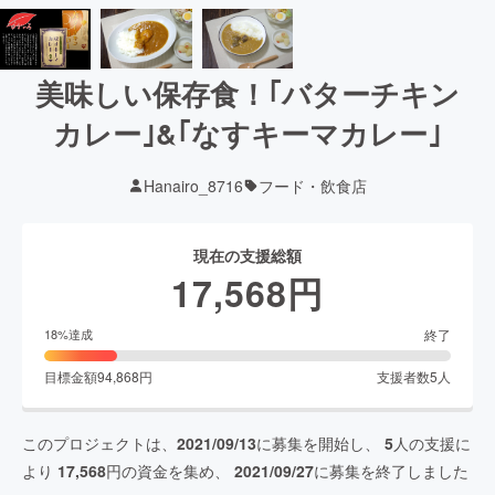
美味しい保存食！｢バターチキン
カレー｣&｢なすキーマカレー｣
Hanairo_8716
フード・飲食店
現在の支援総額
17,568
円
終了
18
%達成
目標金額
94,868
円
支援者数
5
人
このプロジェクトは、
2021/09/13
に募集を開始し、
5
人の支援に
より
17,568
円の資金を集め、
2021/09/27
に募集を終了しました