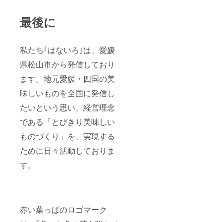
クリー
食塩/調
ク、そ
味料(ア
の他)、
ミノ酸
最後に
チキン
等)、カ
コンソ
ラメル
メ、砂
色素、
糖、に
私たち｢はないろ｣は、愛媛
乳化
んにく
剤、pH
県松山市から発信しており
ペース
調整
ト、醤
剤、香
ます。地元愛媛・四国の美
油、ウ
料 添加
スター
物表示:
味しいものを全国に発信し
ソース
調味料
(りんご
(アミノ
たいという思い、経営理念
を含
酸等)、
む)、脱
である「とびきり美味しい
カラメ
脂粉
ル色
ものづくり」を、実現する
乳、生
素、乳
姜、香
化剤、
ために日々活動しておりま
辛料、
pH調整
食塩/調
剤、香
す。
味料(ア
料 アレ
ミノ酸
ルギー
等)、カ
表示:小
ラメル
麦･豚
色素、
肉･大
乳化
豆･鶏
赤い葉っぱのロゴマーク
剤、pH
肉･りん