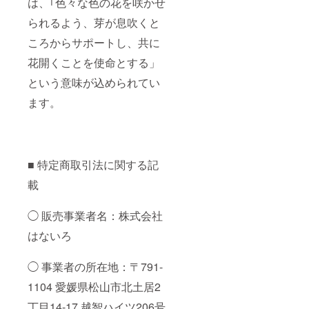
は、｢色々な色の花を咲かせ
調整
ご･乳 業
剤、香
務資格:
られるよう、芽が息吹くと
料 添加
惣菜製
物表示:
造業 03
ころからサポートし、共に
調味料
南筑後
(アミノ
保 第2-
花開くことを使命とする」
酸等)、
3086号
カラメ
また、
という意味が込められてい
ル色
感謝の
素、乳
ます。
お手紙
化剤、
も添え
pH調整
させて
剤、香
いただ
料 アレ
きま
ルギー
す。
■ 特定商取引法に関する記
表示:小
麦･豚
載
肉･大
豆･鶏
肉･りん
◯ 販売事業者名：株式会社
ご･乳 業
務資格:
はないろ
惣菜製
造業 03
◯ 事業者の所在地：〒791-
南筑後
保 第2-
1104 愛媛県松山市北土居2
3086号
また、
丁目14-17 越智ハイツ206号