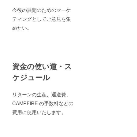
食塩、
ターメ
カレー
リッ
今後の展開のためのマーケ
粉、そ
ク、黒
の他)(大
コ
ティングとしてご意見を集
豆を含
ショー
む)、レ
、クミ
めたい。
ンズ
ン、
豆、デ
フェヌ
ミグラ
クリー
スソー
ク、そ
ス、ト
の他)、
マト
チキン
ピュー
コンソ
資金の使い道・ス
レ、植
メ、砂
物油
糖、に
脂、カ
んにく
ケジュール
レー粉
ペース
(コリア
ト、醤
ン
油、ウ
ダー、
リターンの生産、運送費、
スター
ターメ
ソース
CAMPFIRE の手数料などの
リッ
(りんご
ク、黒
を含
費用に使用いたします。
コ
む)、脱
ショー
脂粉
、クミ
乳、生
ン、
姜、香
フェヌ
辛料、