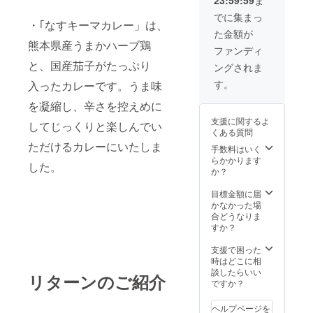
ツ、砂
工でん
糖、植
ぷん)、
でに集まっ
・｢なすキーマカレー」は、
物油
カラメ
た金額が
脂、コ
ル色
熊本県産うまかハーブ鶏
ンソ
素、調
ファンディ
メ、バ
味料(ア
と、国産茄子がたっぷり
ングされま
ター、
ミノ酸
ケ
等)、乳
す。
入ったカレーです。うま味
チャッ
化剤、
プ、に
pH調整
を凝縮し、辛さを控えめに
んにく
剤、香
支援に関するよ
ペース
してじっくりと楽しんでい
料 添加
くある質問
ト、生
物表示:
ただけるカレーにいたしま
姜、フ
増粘剤
手数料はいく
ルーツ
(加工で
らかかります
した。
チャツ
んぷ
か？
ネ、香
ん)、カ
辛料、
ラメル
目標金額に届
食塩/増
色素、
かなかった場
粘剤(加
調味料
合どうなりま
工でん
(アミノ
すか？
ぷん)、
酸等)、
カラメ
乳化
支援で困った
ル色
剤、pH
時はどこに相
素、調
調整
談したらいい
リターンのご紹介
味料(ア
剤、香
ですか？
ミノ酸
料 アレ
等)、乳
ルギー
ヘルプページを