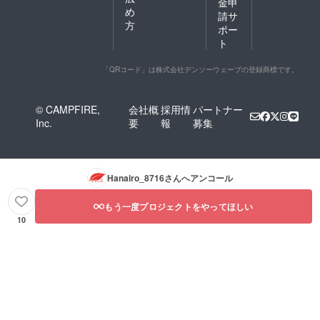
金申
め
請サ
方
ポー
ト
「QRコード」は株式会社デンソーウェーブの登録商標です。
© CAMPFIRE,
会社概
採用情
パートナー
Inc.
要
報
募集
Hanairo_8716
さんへアンコール
もう一度プロジェクトをやってほしい
10