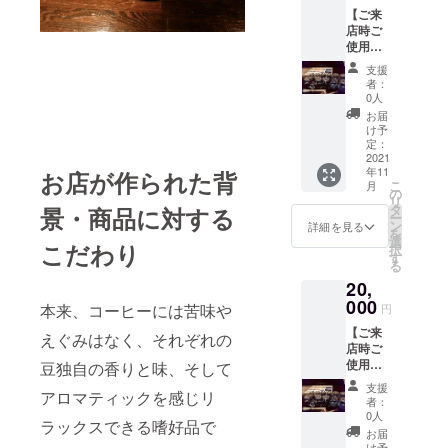
×2本 ・
ヒーを
【ご来
コー
お送り
店時ご
ヒー豆
いたし
使用い
100g 以
ます。
ただけ
上をお
(例)イン
支援
る2,000
送りい
ドネシ
者：
円分チ
たしま
ア産ク
0人
ケット
す。 ★
リンチ
お届
×2枚・
コー
マウン
け予
コー
ヒー豆
定：
テン&コ
ヒー豆
2021
につい
スタリ
年11
お届
お店が作られた背
て お届
カ産
こ
月
け・ス
けの時
の
ボッ
リ
ペシャ
期によ
タ
シュワ
景・商品に対する
ー
リティ
り豆の
ン
イニー
詳細を見る
を
アイス
種類が
選
香り貴
こだわり
択
コー
変わり
す
いコー
る
ヒー】
ます。
ヒーで
20,
コース
お好み
すので
・ご来
000
の味わ
ワイン
本来、コーヒーには苦味や
円
店時ご
いがあ
グラス
【ご来
使用い
りまし
えぐみはなく、それぞれの
などで
店時ご
ただけ
たら、
お楽し
使用い
る2,000
豆独自の香りと味、そして
それに
みくだ
ただけ
円分チ
一番近
さい。
支援
アロマティックを感じリ
る2,000
ケット
いシン
※写真に
者：
円分チ
×2枚 ・
グルオ
0人
ワイン
ラックスできる嗜好品で
ケット
スペ
リジン
グラス
お届
×2枚・
シャリ
け予