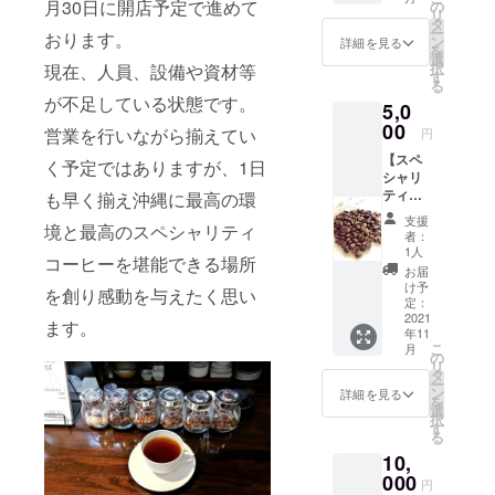
★アイ
月30日に開店予定で進めて
の
リ
る可能性が
スコー
タ
ー
おります。
ヒーボ
ン
詳細を見る
広がってい
を
トルに
選
く事を証明
択
現在、人員、設備や資材等
ついて
す
る
スペ
したく、
が不足している状態です。
5,0
シャリ
日々チャレ
ティア
00
営業を行いながら揃えてい
円
ンジし続け
イス
【スペ
コー
く予定ではありますが、1日
ています。
シャリ
ヒーボ
よろしくお
ティア
も早く揃え沖縄に最高の環
トル
イス
願いいたし
500ml
支援
境と最高のスペシャリティ
コー
×2本お
者：
ます。
ヒー・
送りい
1人
コーヒーを堪能できる場所
コー
たしま
お届
ヒー豆
す。 お
け予
を創り感動を与えたく思い
お届
届けの
定：
け】
2021
時期に
ます。
年11
コース
より豆
こ
月
・スペ
の種類
の
リ
シャリ
が変わ
タ
ー
ティア
ります
ン
詳細を見る
を
イス
が同じ
選
択
コー
グレー
す
る
ヒーボ
ドのア
10,
トル
イス
500ml
000
コー
円