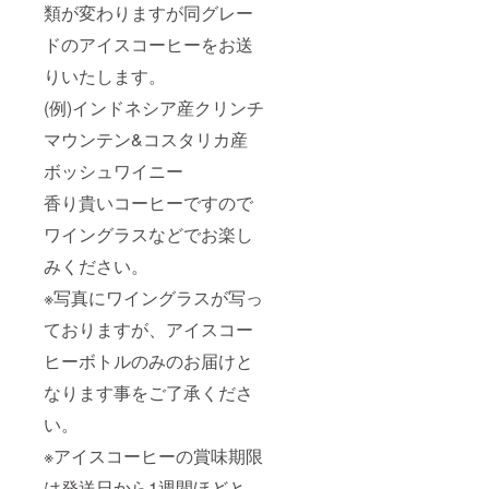
類が変わりますが同グレー
香り貴
メール
いコー
アドレ
ドのアイスコーヒーをお送
ヒーで
スへ送
すので
付先と
りいたします。
ワイン
日時指
グラス
定をお
(例)インドネシア産クリンチ
などで
伺いさ
お楽し
せてい
マウンテン&コスタリカ産
みくだ
ただき
さい。
ボッシュワイニー
ます。
※写真に
どうぞ
香り貴いコーヒーですので
ワイン
よろし
グラス
くお願
ワイングラスなどでお楽し
が写っ
いいた
ており
しま
みください。
ます
す。
が、ア
※写真にワイングラスが写っ
イス
コー
ておりますが、アイスコー
ヒーボ
ヒーボトルのみのお届けと
トルの
みのお
なります事をご了承くださ
届けと
なりま
い。
す事を
ご了承
※アイスコーヒーの賞味期限
くださ
い。 ※
は発送日から1週間ほどと