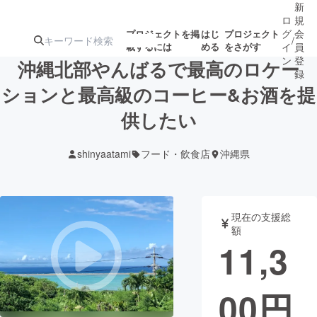
新
ロ
規
グ
会
プロジェクトを掲
はじ
プロジェクト
/
載するには
める
をさがす
イ
員
ン
登
沖縄北部やんばるで最高のロケー
録
ションと最高級のコーヒー&お酒を提
供したい
人気のプロ
注目のリ
注目の新着プロ
募集終了が近いプ
もうすぐ公開
ジェクト
ターン
ジェクト
ロジェクト
されます
shinyaatami
フード・飲食店
沖縄県
アート・写真
音楽
現在の支援総
テクノロジー・ガジェット
ゲーム・サ
額
11,3
映像・映画
書籍・雑誌
00
円
ビジネス・起業
チャレンジ