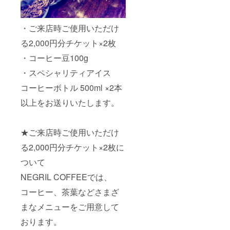
定をお
伺いさ
せてい
・ご来店時ご使用いただけ
ただき
ます。
る2,000円分チケット×2枚
どうぞ
よろし
・コーヒー豆100g
くお願
いいた
・スペシャリティアイス
しま
コーヒーボトル 500ml ×2本
す。
以上をお送りいたします。
★ご来店時ご使用いただけ
る2,000円分チケット×2枚に
ついて
NEGRIL COFFEEでは、
コーヒー、茶葉などさまざ
まなメニューをご用意して
おります。