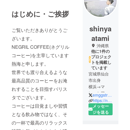
はじめに・ご挨拶
shinya
ご覧いただきありがとうご
atami
ざいます。
沖縄県
NEGRIL COFFEE(ネグリル
他に1件の
コーヒー)を主宰しています
プロジェク
トを掲載し
熱海と申します。
ています
世界でも渡り合えるような
宮城県仙台
最高品質のコーヒーをお淹
市出身
横浜→マ
れすることを目指すバリス
レーシア→
emggstranger
タでございます。
東京→横浜
https://negril-coffee3.webnode.jp/
コーヒーは目覚ましや習慣
→沖縄と
メッセー
引っ越し、
ジを送る
となる飲み物ではなく、そ
現在は沖縄
の一杯で最高のリラックス
県北部やん