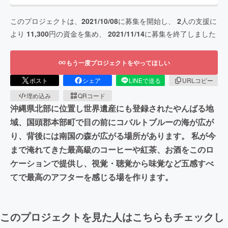
このプロジェクトは、
2021/10/08
に募集を開始し、
2
人の支援に
より
11,300
円の資金を集め、
2021/11/14
に募集を終了しました
もう一度プロジェクトをやってほしい
ポスト
シェア
LINEで送る
URLコピー
埋め込み
QRコード
沖縄県北部に位置し世界遺産にも登録されたやんばる地
域、国頭郡本部町で目の前にコバルトブルーの海が広が
り、背後には南国の森が広がる場所があります。 私が今
まで淹れてきた最高級のコーヒーや紅茶、お酒をこのロ
ケーションで提供し、視覚・聴覚から味覚など五感すべ
てで最高のアフターを感じる場を作ります。
このプロジェクトを見た人はこちらもチェックし