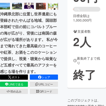
まちづくり・地域活性化
1%
沖縄県北部に位置し世界遺産にも
目標金額は
登録されたやんばる地域、国頭郡
1,000,000円
CAMPFIRE for Social Good
CAMPFIRE Creation
本部町で目の前にコバルトブルー
CAMPFIREふるさと納税
machi-ya
コミュニティ
支援者数
の海が広がり、背後には南国の森
2
人
が広がる場所があります。 私が今
まで淹れてきた最高級のコーヒー
や紅茶、お酒をこのロケーション
で提供し、視覚・聴覚から味覚な
募集終了まで残
り
ど五感すべてで最高のアフターを
終了
感じる場を作ります。
ポスト
シェア
LINEで送る
URLコピー
埋め込み
QRコード
このプロジェクトは、