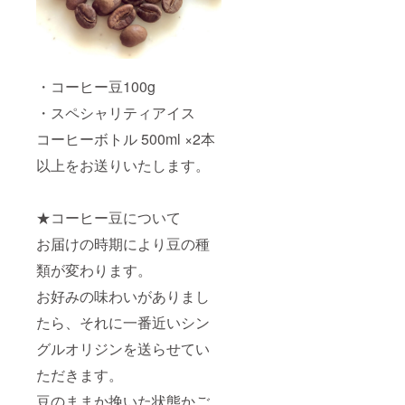
も淹れ
パナマ
送日か
る分数
産ハー
ら1週間
などに
トマ
ほどと
拘らず
ン・ゲ
なって
簡単に
イシャ
おりま
美味し
香り貴
・コーヒー豆100g
す。ご
いコー
いコー
指定の
ヒーが
・スペシャリティアイス
ヒーで
日時に
抽出で
すので
お届け
コーヒーボトル 500ml ×2本
きる焙
ワイン
させて
煎状態
グラス
いただ
以上をお送りいたします。
です。
などで
きま
淹れ方
お楽し
す。 プ
にご不
みくだ
ロジェ
安な方
さい。
クト終
★コーヒー豆について
へは
※写真に
了後
メール
お届けの時期により豆の種
ワイン
に、ご
にてお
グラス
登録の
類が変わります。
応えい
が写っ
メール
たしま
ており
アドレ
お好みの味わいがありまし
す。 ★
ます
スへ送
アイス
が、ア
付先と
たら、それに一番近いシン
コー
イス
日時指
ヒーボ
コー
定をお
グルオリジンを送らせてい
トルに
ヒーボ
伺いさ
ついて
トルの
ただきます。
せてい
お届け
みのお
ただき
豆のままか挽いた状態かご
の時期
届けと
ます。