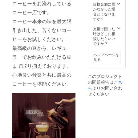
類が変
コーヒーをお淹れしている
100g 以
をご用
目標金額に届
は出な
わりま
上をお
意して
かなかった場
いチ
すが同
コーヒー店です。
送りい
おりま
合どうなりま
ケット
グレー
たしま
す。
すか？
となり
ドのア
コーヒー本来の味を最大限
す。
2,000円
ますこ
イス
★3時間
分割引
支援で困った
とをご
引き出した、苦くないコー
コー
の完全
となる
時はどこに相
了承く
ヒーを
貸切 開
サービ
ヒーをお試しください。
談したらいい
ださ
お送り
店時間
スチ
ですか？
い。 ★
いたし
最高級の豆から、レギュ
内で3時
ケット
コー
ます。
間貸切
を2枚お
ヒー豆
(例)イン
ヘルプページを
ラーでお飲みいただける豆
させて
送りさ
につい
ドネシ
見る
いただ
せてい
て お届
ア産ク
まで取り揃えております。
けま
ただき
けの時
リンチ
す。 ご
ます。
期によ
マウン
心地良い音楽と共に最高の
このプロジェクト
ゆっく
※有効期
り豆の
テン&コ
の問題報告は
こち
りリ
限は
コーヒーを堪能ください。
種類が
スタリ
ラック
ら
よりお問い合わ
2022年
変わり
カ産
ス時間
の10月
ます。
せください
ボッ
をお過
までと
お好み
シュワ
ごしく
なりま
の味わ
イニー
ださ
す。 ※
いがあ
香り貴
い。 日
お釣り
りまし
いコー
中はコ
は出な
たら、
ヒーで
バルト
いチ
それに
すので
ブルー
ケット
一番近
ワイン
の海が
となり
いシン
グラス
見える
ますこ
グルオ