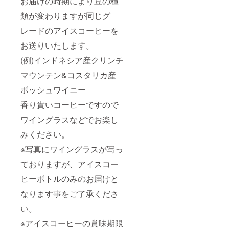
お届けの時期により豆の種
よろし
せてい
へは
豆の種
くお願
ただき
メール
類が変わりますが同じグ
類が変
いいた
ます。
にてお
わりま
しま
レードのアイスコーヒーを
※有効期
応えし
すが同
す。
限は
ますの
グレー
お送りいたします。
2022年
で、初
ドのア
の10月
めて
イス
(例)インドネシア産クリンチ
までと
コー
コー
なりま
ヒーを
ヒーを
マウンテン&コスタリカ産
す。※お
淹れる
お送り
釣りは
方でも
ボッシュワイニー
いたし
出ない
ぜひご
ます。
チケッ
香り貴いコーヒーですので
挑戦く
(例)イン
トとな
ださ
ドネシ
ワイングラスなどでお楽し
ります
い。 ★
ア産ク
ことを
アイス
リンチ
みください。
ご了承
コー
マウン
くださ
ヒーボ
テン&コ
※写真にワイングラスが写っ
い。 ★
トルに
スタリ
コー
ついて
カ産
ておりますが、アイスコー
ヒー豆
お届け
ボッ
につい
ヒーボトルのみのお届けと
の時期
シュワ
て お届
により
イニー
なります事をご了承くださ
けの時
豆の種
香り貴
期によ
類が変
いコー
い。
り豆の
わりま
ヒーで
種類が
すが同
すので
※アイスコーヒーの賞味期限
変わり
グレー
ワイン