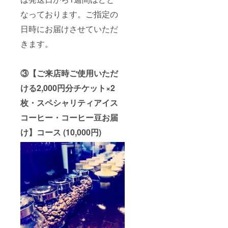
アイス
なっております。ご指定の
コー
ヒーの
日時にお届けさせていただ
賞味期
限は発
きます。
送日か
ら1週間
ほどと
なって
③【ご来店時ご使用いただ
おりま
す。ご
ける2,000円分チケット×2
指定の
枚・スペシャリティアイス
日時に
お届け
コーヒー・コーヒー豆お届
させて
いただ
け】コース (10,000円)
きま
す。 プ
ロジェ
クト終
了後
に、ご
登録の
メール
アドレ
スへ送
付先と
日時指