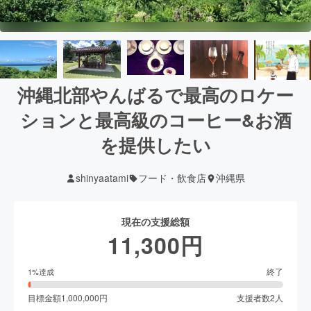
沖縄北部やんばるで最高のロケー
ションと最高級のコーヒー&お酒
を提供したい
shinyaatami
フード・飲食店
沖縄県
現在の支援総額
11,300
円
終了
1
%達成
目標金額
1,000,000
円
支援者数
2
人