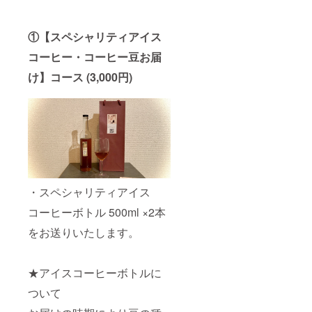
ら1週間
だける
豆のま
煎状態
ほどと
2,000円
まか挽
です。
なって
分チ
いた状
淹れ方
おりま
①【スペシャリティアイス
ケット
態かご
にご不
す。ご
×2枚に
希望を
安な方
コーヒー・コーヒー豆お届
指定の
ついて
お伺い
へは
日時に
NEGRIL
いたし
け】コース (3,000円)
メール
お届け
COFFE
ます。
にてお
させて
Eでは、
普段
応えし
いただ
コー
コー
ますの
きま
ヒー、
ヒーを
で、初
す。 プ
茶葉な
淹れな
めて
ロジェ
どさま
い方で
コー
クト終
ざまな
も淹れ
ヒーを
了後
メ
る分数
淹れる
に、ご
ニュー
などに
方でも
登録の
をご用
拘らず
ぜひご
メール
・スペシャリティアイス
意して
簡単に
挑戦く
アドレ
おりま
美味し
ださ
コーヒーボトル 500ml ×2本
スへ送
す。
いコー
い。 ★
付先と
2,000円
をお送りいたします。
ヒーが
アイス
日時指
分割引
抽出で
コー
定をお
となる
きる焙
ヒーボ
伺いさ
サービ
煎状態
トルに
せてい
★アイスコーヒーボトルに
スチ
です。
ついて
ただき
ケット
淹れ方
お届け
ます。
ついて
を2枚お
にご不
の時期
どうぞ
送りさ
安な方
により