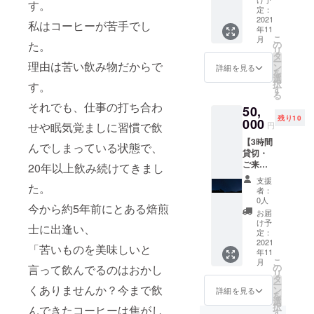
を送ら
が写っ
す。
高品質
ティア
定：
せてい
ており
グレー
2021
イス
ただき
ます
私はコーヒーが苦手でし
年11
ドアイ
コー
ます。
が、ア
こ
月
スコー
ヒーボ
の
た。
豆のま
イス
リ
ヒー・
トル
タ
まか挽
コー
ー
コー
理由は苦い飲み物だからで
500ml
ン
いた状
詳細を見る
ヒーボ
を
ヒー豆
×2本 ・
選
態かご
トルの
択
す。
お届
コー
す
希望を
みのお
る
け】
ヒー豆
お伺い
届けと
それでも、仕事の打ち合わ
50,
コース
100g 以
いたし
なりま
残り10
・ご来
000
上をお
ます。
す事を
円
せや眠気覚ましに習慣で飲
店時ご
送りい
普段
ご了承
【3時間
使用い
たしま
コー
んでしまっている状態で、
くださ
貸切・
ただけ
す。 ★
ヒーを
い。 ※
ご来店
る2,000
20年以上飲み続けてきまし
ご来店
淹れな
アイス
時ご使
円分チ
時ご使
い方で
コー
支援
用いた
た。
ケット
用いた
も淹れ
者：
ヒーの
だける
×2枚 ・
だける
0人
る分数
賞味期
今から約5年前にとある焙煎
2,000円
コー
2,000円
などに
お届
限は発
分チ
ヒー豆
分チ
け予
拘らず
送日か
士に出逢い、
ケット
100g ・
定：
ケット
簡単に
ら1週間
×2枚・
2021
【高品
×2枚に
美味し
「苦いものを美味しいと
ほどと
年11
高品質
質グ
ついて
いコー
なって
こ
月
グレー
レー
の
NEGRIL
言って飲んでるのはおかし
ヒーが
おりま
リ
ドアイ
ド】ス
タ
COFFE
抽出で
す。ご
ー
スコー
くありませんか？今まで飲
ペシャ
ン
Eでは、
詳細を見る
きる焙
指定の
を
ヒー・
リティ
選
コー
煎状態
日時に
択
んできたコーヒーは焦がし
コー
アイス
す
ヒー、