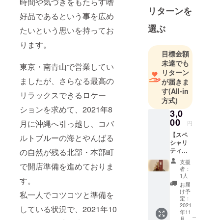
時間や気づきをもたらす嗜
ばるに住ん
リターンを
でおりま
好品であるという事を広め
す。
選ぶ
たいという思いを持ってお
バリスタ、
ります。
コーチ、社
目標金額
会活動家、
未達でも
東京・南青山で営業してい
アーティス
リターン
トなどが主
ましたが、さらなる最高の
が届きま
な職業で
す
(All-in
リラックスできるロケー
す。
方式)
ションを求めて、2021年8
コーヒーや
3,0
嗜好品の追
00
月に沖縄へ引っ越し、コバ
円
求を続ける
【スペ
ルトブルーの海とやんばる
事が好きで
シャリ
ティア
の自然が残る北部・本部町
す。
イス
支援
自分の好き
で開店準備を進めておりま
コー
者：
ヒー・
な事への追
1人
す。
コー
お届
求が、社会
ヒー豆
け予
私一人でコツコツと準備を
貢献や自分
お届
定：
け】
2021
自身の豊か
している状況で、2021年10
年11
コース
な人生を送
こ
月