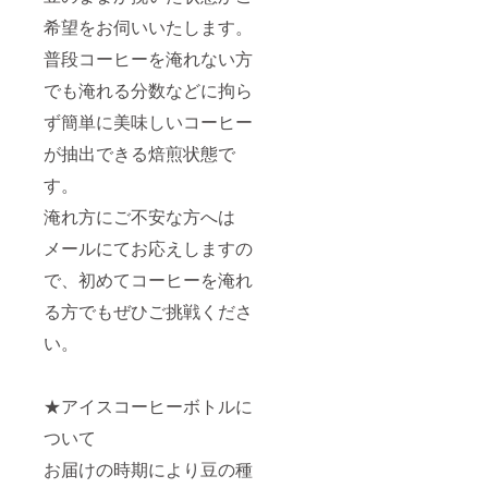
により
なりま
どうぞ
希望をお伺いいたします。
豆の種
す事を
よろし
類が変
ご了承
くお願
普段コーヒーを淹れない方
わりま
くださ
いいた
すが同
い。 ※
しま
でも淹れる分数などに拘ら
グレー
アイス
す。
ドのア
コー
ず簡単に美味しいコーヒー
イス
ヒーの
コー
が抽出できる焙煎状態で
賞味期
ヒーを
限は発
す。
お送り
送日か
いたし
ら1週間
淹れ方にご不安な方へは
ます。
ほどと
(例)ジャ
なって
メールにてお応えしますの
マイカ
おりま
産ブ
す。ご
で、初めてコーヒーを淹れ
ルーマ
指定の
ウンテ
る方でもぜひご挑戦くださ
日時に
ン
お届け
い。
No.1・
させて
セント
いただ
ピー
きま
ターズ&
す。 プ
★アイスコーヒーボトルに
パナマ
ロジェ
産ハー
クト終
ついて
トマ
了後
ン・ゲ
に、ご
お届けの時期により豆の種
イシャ
登録の