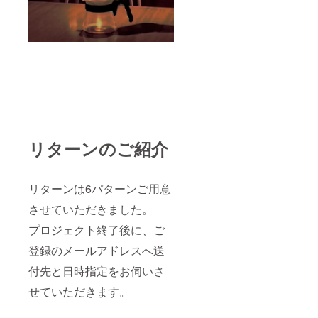
などで
席を、
とをご
リジン
お楽し
夜は満
了承く
を送ら
みくだ
点の星
ださ
せてい
さい。
空が見
い。 ★
ただき
※写真に
える席
コー
ます。
ワイン
を貸切
ヒー豆
豆のま
グラス
でご提
につい
まか挽
が写っ
供いた
て お届
いた状
ており
しま
けの時
態かご
ます
す。 ※
期によ
希望を
が、ア
要事前
り豆の
お伺い
イス
予約※最
種類が
いたし
コー
リターンのご紹介
大人数
変わり
ます。
ヒーボ
は10名
ます。
普段
トルの
様とな
お好み
コー
みのお
りま
の味わ
ヒーを
届けと
リターンは6パターンご用意
す。※ご
いがあ
淹れな
なりま
飲食代
りまし
い方で
す事を
させていただきました。
金は別
たら、
も淹れ
ご了承
となり
それに
る分数
くださ
プロジェクト終了後に、ご
ますの
一番近
などに
い。 ※
で予め
いシン
拘らず
登録のメールアドレスへ送
アイス
ご了承
グルオ
簡単に
コー
くださ
付先と日時指定をお伺いさ
リジン
美味し
ヒーの
い。 ★
を送ら
いコー
賞味期
せていただきます。
ご来店
せてい
ヒーが
限は発
時ご使
ただき
抽出で
送日か
用いた
ます。
きる焙