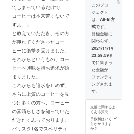
です。
お届け
る
ヒー豆
コー
茶葉な
このプロ
淹れ方
させて
てしまっているだけで、
お届
ヒーボ
どさま
にご不
いただ
ジェクト
け】
トル
ざまな
安な方
きま
コーヒーは本来苦くないで
コース
500ml
メ
は、
All-In方
へは
す。 プ
・3時間
×2本 以
ニュー
すよ。」
メール
ロジェ
式
です。
の貸切
上をお
をご用
にてお
クト終
・ご来
送りい
と教えていただき、その方
意して
目標金額に
応えし
了後
店時ご
たしま
おりま
ますの
に、ご
関わらず、
が淹れてくださったコー
使用い
す。 ★
す。
で、初
登録の
ただけ
ご来店
2,000円
2021/11/14
めて
メール
ヒーに衝撃を受けました。
る2,000
時ご使
分割引
コー
アドレ
23:59:59
ま
円分チ
用いた
となる
ヒーを
スへ送
それからというもの、コー
ケット
だける
サービ
でに集まっ
淹れる
付先と
×2枚 ・
2,000円
スチ
方でも
ヒーへ興味を持ち追求が始
日時指
た金額が
【高品
分チ
ケット
ぜひご
定をお
質グ
ケット
まりました。
を2枚お
ファンディ
挑戦く
伺いさ
レー
×2枚に
送りさ
ださ
せてい
ングされま
ド】ス
これからも追求を止めず、
ついて
せてい
い。 ★
ただき
ペシャ
NEGRIL
ただき
す。
アイス
ます。
さらに上質のコーヒーを見
リティ
COFFE
ます。
コー
どうぞ
アイス
Eでは、
※有効期
ヒーボ
よろし
つけ多くの方へ、コーヒー
コー
コー
限は
トルに
くお願
支援に関するよ
ヒーボ
ヒー、
2022年
ついて
の素晴らしさを知っていた
いいた
くある質問
トル
茶葉な
の10月
お届け
しま
500ml
どさま
手数料はいく
までと
だきたく思っております。
の時期
す。
×2本 ・
ざまな
らかかります
なりま
により
コー
バリスタ1名でスペリティ
メ
か？
す。 ※
豆の種
ヒー豆
ニュー
お釣り