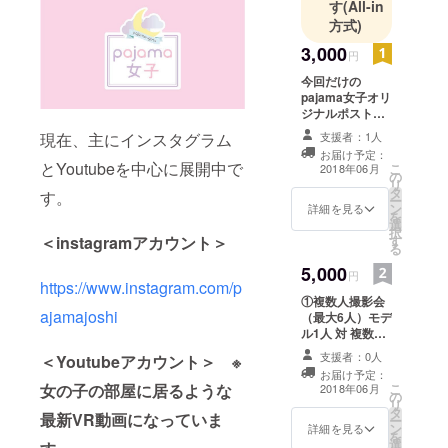
鹿児島出身
す
(All-in
で20歳の時
方式)
に東京に憧
3,000
円
れ上京し、
今回だけの
さまざまな
pajama女子オリ
職を経験し
ジナルポスト
カード3枚セット
てきまし
支援者：1人
現在、主にインスタグラム
「撮影会プロ
た。
お届け予定：
ジェクト成功記
とYoutubeを中心に展開中で
こ
2018年06月
30歳まで某
の
念ポストカー
リ
タ
ド」と記載あり
す。
大手IT企業で
ー
ン
詳細を見る
を
サラリーマ
選
択
す
＜instagramアカウント＞
ン（営業）
る
をしてお
5,000
円
https://www.instagram.com/p
り、男性な
①複数人撮影会
ら誰もがぶ
ajamajoshi
（最大6人）モデ
つかる30歳
ル1人 対 複数人
カメラマン（支
の時に、俺
支援者：0人
＜Youtubeアカウント＞ ※
援者） 1回（撮
はこのサラ
お届け予定：
影時間：60分）
こ
女の子の部屋に居るような
2018年06月
リーマンを
の
又は ＜女性限
リ
タ
定＞撮影体験
最新VR動画になっていま
する為に上
ー
ン
（撮られる側）
詳細を見る
を
京してきた
選
＜最大6人＞