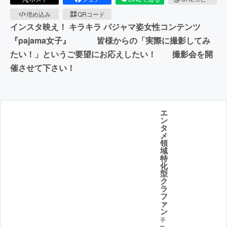
埋め込み
QRコード
インスタ映え！ キラキラ パジャマ姿女性コンテンツ
『pajama女子』 皆様からの「実際に撮影してみ
たい！」というご要望にお応えしたい！ 撮影会を開
催させて下さい！
エ
ン
タ
メ
領
域
特
化
型
ク
ラ
フ
ァ
ン
手