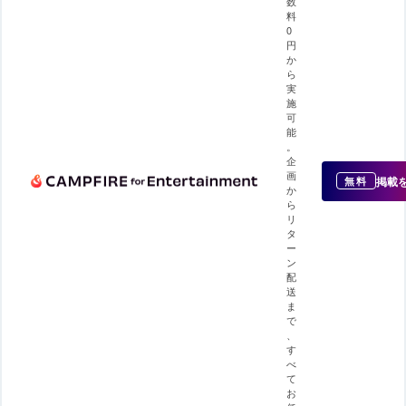
数
料
0
円
か
ら
実
施
可
能
。
企
画
掲載
無料
か
ら
リ
タ
ー
ン
配
送
ま
で
、
す
べ
て
お