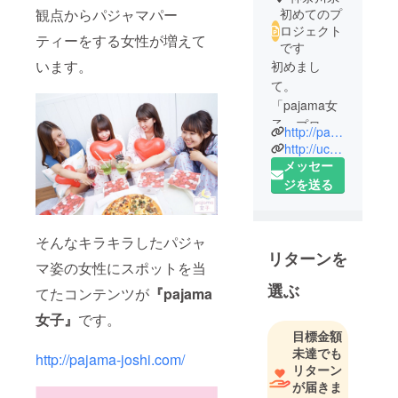
観点からパジャマパー
初めてのプ
ロジェクト
ティーをする女性が増えて
です
います。
初めまし
て。
「pajama女
子」プロ
http://pajama-joshi.com/
デューサー
http://uchida-yuki.net/
の内田と申
メッセー
します。
ジを送る
普段は誰も
が知る大型
そんなキラキラしたパジャ
野外フェス
リターンを
やライブ、
マ姿の女性にスポットを当
イベント撮
選ぶ
てたコンテンツが
『pajama
影などの記
女子』
です。
録撮影を中
目標金額
心に行って
未達でも
http://pajama-joshi.com/
います。
リターン
が届きま