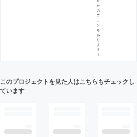
任
せ
の
プ
ラ
ン
も
あ
り
ま
す
！
このプロジェクトを見た人はこちらもチェックし
ています