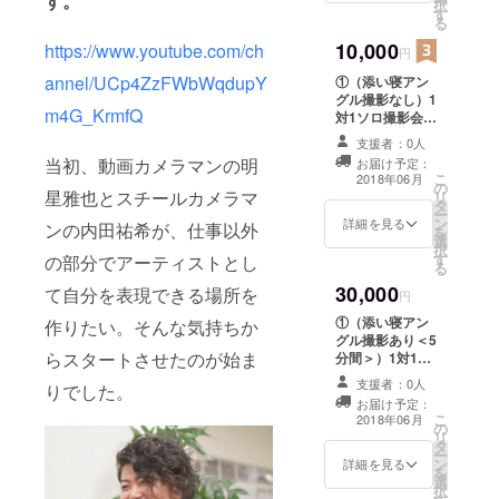
す。
択
す
（複数人（支援
のか、サラ
る
者） 対 カメラマ
リーマンが
10,000
https://www.youtube.com/ch
ン「内田」）1回
円
したくて生
（撮影時間：60
annel/UCp4ZzFWbWqdupY
①（添い寝アン
分 全データ約
まれてきた
グル撮影なし）1
100カット） ※い
m4G_KrmfQ
のか、と強
対1ソロ撮影会 1
ずれも運営ス
回（撮影時間：
く疑問を抱
タッフ1名以上が
支援者：0人
60分） 又は ＜
付き添いをいた
き、壁にぶ
当初、動画カメラマンの明
お届け予定：
女性限定＞撮影
します。 ②今回
こ
2018年06月
つかりまし
の
体験（1対1） カ
だけのpajama女
星雅也とスチールカメラマ
リ
タ
メラマン「内
子オリジナルポ
た。
ー
ン
田」1回（撮影時
詳細を見る
ンの内田祐希が、仕事以外
ストカード3枚
を
選
間：60分 全
セット 「撮影
択
す
データ約100
の部分でアーティストとし
当時、趣味
会プロジェクト
る
カット） ※いず
成功記念ポスト
でカメラを
30,000
て自分を表現できる場所を
れも運営スタッ
円
カード」と文字
しており、
フ1名以上が付き
記載あり
①（添い寝アン
作りたい。そんな気持ちか
添いをいたしま
知人にイベ
グル撮影あり＜5
す。 ②今回だけ
らスタートさせたのが始ま
分間＞）1対1ソ
ンターさん
のpajama女子オ
ロ撮影会 1回
が多かった
リジナルポスト
支援者：0人
りでした。
（撮影時間：60
カード3枚セット
お届け予定：
という事も
分） 又は ＜女
こ
「撮影会プロ
2018年06月
の
性限定＞撮影体
あり、週末
リ
ジェクト成功記
タ
験（動画あり）
ー
念ポストカー
カメラマン
ン
カメラマン「内
詳細を見る
を
ド」と文字記載
という形で
選
田」と「明星」
択
あり