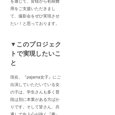
を通じて、皆様から初期費
ない程度に
用をご支援いただきまし
食べていけ
て、撮影会をぜひ実現させ
てます。
たい！と思っております。
私は動画は
撮れませ
ん。
▼このプロジェク
普段から仕
事面でお世
トで実現したいこ
話になり、
と
年齢も1つし
か変わらな
い同世代の
現在、『pajama女子』にご
相方がいま
す。
出演していただいている女
沖縄在住の
の子は、学生さんも多く普
動画カメラ
段は別に本業がある方ばか
マン「明
りです。そして皆さん、共
星」です。
ノリで東京
通して向上心が強く『夢』