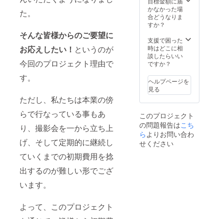
目標金額に届
ジナルポスト
ました。
かなかった場
カード3枚セット
た。
「楽しい」
合どうなりま
「撮影会プロ
から続けて
すか？
ジェクト成功記
念ポストカー
そんな皆様からのご要望に
これまし
支援で困った
ド」と文字記載
た。
時はどこに相
お応えしたい！
というのが
あり
談したらいい
今回のプロジェクト理由で
ですか？
やっぱり何
す。
事も「好
ヘルプページを
き」と「楽
見る
ただし、私たちは本業の傍
しい」とい
う感覚が1番
らで行なっている事もあ
このプロジェクト
大事なんだ
の問題報告は
こち
り、撮影会を一から立ち上
と思いま
ら
よりお問い合わ
げ、そして定期的に継続し
す。
せください
ていくまでの初期費用を捻
結果、有難
出するのが難しい形でござ
い事に、ど
います。
うにかフ
リーカメラ
よって、このプロジェクト
マンとして
現在は死な