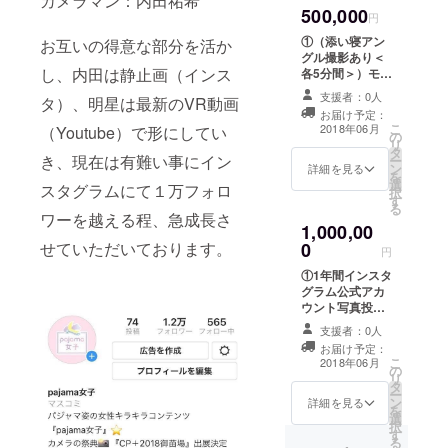
カメラマン：内田祐希
田」と「明星」
キ撮影（ゲスト
500,000
動画撮影1回（編
円
どの人に反
の名前入り） ※
集後1分以内動
運営スタッフが
①（添い寝アン
対されなが
お互いの得意な部分を活か
画）（撮影時
撮影致します。
グル撮影あり＜
ら脱サラ。
間：60分 全
し、内田は静止画（インス
③今回だけの
各5分間＞）モデ
データ約100
カメラをど
pajama女子オリ
ル10人対カメラ
カット）＋イン
支援者：0人
タ）、明星は最新のVR動画
ジナルポスト
マン1（支援者）
こかで勉強
スタグラム公式
お届け予定：
カード3枚セット
の特別撮影会 1
こ
アカウント写真
2018年06月
したわけで
（Youtube）で形にしてい
の
「撮影会プロ
回（撮影時間：5
リ
掲載1枚＋
もなけれ
タ
ジェクト成功記
時間） ※運営
き、現在は有難い事にイン
ー
Youtube公式ア
ン
念ポストカー
スタッフ1名以上
詳細を見る
ば、有名カ
を
カウント1本動画
選
ド」と文字記載
が付き添いをい
スタグラムにて１万フォロ
択
掲載 ※いずれも
メラマンの
す
あり
たします。 ②モ
る
運営スタッフ1名
デル10人（同
ワーを越える程、急成長さ
アシスタン
以上が付き添い
1,000,00
時）と動画出演
トをしてた
をいたします。
0
せていただいております。
（3分以内動画）
円
②モデル2人（同
わけでもな
（オリジナル記
時）と動画出演
①1年間インスタ
念DVDにしてプ
い素人カメ
（1分以内動画）
グラム公式アカ
レゼント（ゲス
（オリジナル
ラマンが、
ウント写真投稿
ト名入り））
DVDにしてプレ
時 支援者アカ
フリーカメ
※運営スタッフ1
支援者：0人
ゼント（ゲスト
ウントタグ付け
名以上が付き添
お届け予定：
ラマンとし
名入り）） ※運
&アカウント名
いをいたしま
こ
2018年06月
営スタッフ1名以
の
本文記載（表記
て飛び出し
す。 ③モデル10
リ
上が付き添いを
タ
例：support by
人（各自）と
ました。
ー
いたします。 ③
ン
個人名 or 法人
詳細を見る
2shotチェキ撮
を
モデル2人と
選
名） ②（添い寝
影（ゲストの名
択
2shotチェキ撮
す
アングル撮影あ
飛び出して
前入り） ※運営
る