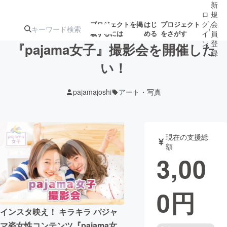
新
ロ
規
グ
会
プロジェクトを掲
はじ
プロジェクト
/
載するには
める
をさがす
イ
員
ン
登
『pajama女子』撮影会を開催した
録
い！
人気のプロ
注目のリ
注目の新着プロ
募集終了が近いプ
もうすぐ公開
pajamajoshi
アート・写真
ジェクト
ターン
ジェクト
ロジェクト
されます
アート・写真
音楽
現在の支援総
額
3,00
テクノロジー・ガジェット
ゲーム・サ
0
円
映像・映画
書籍・雑誌
インスタ映え！ キラキラ パジャ
ビジネス・起業
チャレンジ
マ姿女性コンテンツ『pajama女