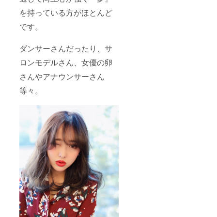
から沖縄で
を持っている方がほとんど
引っ越し
です。
ちゃうよう
な、この人
ダンサーさんだったり、サ
も私と似た
面白い奴で
ロンモデルさん、女優の卵
す。
さんやアナウンサーさん
等々。
『pajama女
子』
楽しい事を
仕掛けた
い！自分た
ちを表現し
たい！夢を
持ってる女
性を応援し
たい！そん
な気持ち
で、私たち2