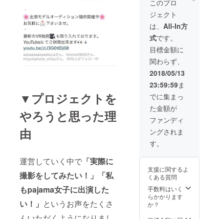
影（ゲストの名
り＜各5分間＞）
このプロ
スタッフが撮影
から正直、
前入り） ※運営
モデル10人対カ
致します。 ④今
ジェクト
スタッフが撮影
たくさん苦
メラマン1（支援
回だけのpajama
致します。 ④今
者）の特別撮影
は、
All-In方
労しまし
女子オリジナル
回だけのpajama
会 1回（撮影時
ポストカード3枚
式
です。
た。
女子オリジナル
間：5時間） ※運
セット 「撮影
ポストカード3枚
営スタッフ1名以
目標金額に
会プロジェクト
セット 「撮影
上が付き添いを
成功記念ポスト
30歳過ぎて
関わらず、
会プロジェクト
いたします。 ③
カード」と文字
からのアシ
成功記念ポスト
モデル10人（同
2018/05/13
記載あり
カード」と文字
時）と動画出演
スタント活
23:59:59
ま
記載あり
（3分以内動画）
動や、カメ
▼プロジェクトを
（オリジナル記
でに集まっ
ラと関係な
念DVDにしてプ
た金額が
レゼント（ゲス
やろうと思った理
いアルバイ
ト名入り））
ファンディ
トなど、安
※運営スタッフ1
由
ングされま
名以上が付き添
月給の毎
いをいたしま
す。
日。
す。 ④モデル10
人（各自）と
運営していく中で
「実際に
2shotチェキ撮
でもどんな
支援に関するよ
影（ゲストの名
撮影をしてみたい！」「私
くある質問
過酷な状況
前入り） ※運
もpajama女子に出演した
でも「好
手数料はいく
営スタッフが撮
らかかります
影致します。 ⑤
き」だから
い！」
というお声をたくさ
か？
今回だけの
続けてこれ
pajama女子オリ
んいただくようになりまし