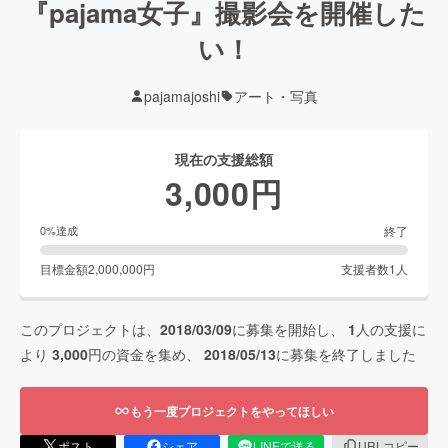
『pajama女子』撮影会を開催した
い！
pajamajoshi
アート・写真
現在の支援総額
3,000
円
終了
0
%達成
目標金額
2,000,000
円
支援者数
1
人
このプロジェクトは、
2018/03/09
に募集を開始し、
1
人の支援に
より
3,000
円の資金を集め、
2018/05/13
に募集を終了しました
もう一度プロジェクトをやってほしい
ポスト
シェア
LINEで送る
URLコピー