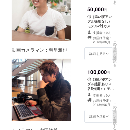
す
動画撮影（編集
撮影は少し
る
後1分以内動画）
ずつ行って
50,000
1回（撮影時間：
円
60分 全データ
おりまし
①（添い寝アン
約100カット） ※
た。
グル撮影なし）
いずれも運営ス
モデル2対カメラ
その状況下
タッフ1名以上が
マン1（支援者）
付き添いをいた
支援者：0人
の中で、好
撮影会 1回（撮
します。 ②モデ
お届け予定：
影時間：90分）
きなカメラ
こ
ルと2shotチェ
2018年06月
の
又は ＜女性
で生きれた
リ
キ撮影（ゲスト
タ
限定＞撮影体験
動画カメラマン：明星雅也
ー
の名前入り）
ら最高だな
ン
（動画あり） カ
詳細を見る
を
※運営スタッフが
選
メラマン「内
と漠然に考
択
撮影致します。
す
田」と「明星」
る
③今回だけの
え、昔から
動画撮影1回（編
pajama女子オリ
100,000
「何とかな
集後1分以内動
円
ジナルポスト
画）（撮影時
るさ！」精
カード3枚セット
①（添い寝アン
間：60分 全
「撮影会プロ
グル撮影あり＜
神の楽観的
データ約100
ジェクト成功記
各5分間＞）モデ
カット）＋イン
な性格な
念ポストカー
ル2対カメラマン
スタグラム公式
支援者：0人
為、そう
ド」と文字記載
1（支援者）撮影
アカウント写真
お届け予定：
あり
会 1回（撮影時
思った時に
こ
掲載1枚 ※いずれ
2018年06月
の
間：120分）
リ
も運営スタッフ1
は即行動！4
タ
又は ＜女性限
ー
名以上が付き添
ン
定＞撮影体験
詳細を見る
年半勤めあ
を
いをいたしま
選
（動画あり） カ
げた上場会
択
す。 ②モデル2
す
メラマン「内
る
人と2shotチェ
社をほとん