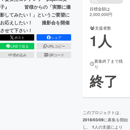
0%
子』 皆様からの「実際に撮
目標金額は
まちづくり・地域活性化
影してみたい！」というご要望に
2,000,000円
お応えしたい！ 撮影会を開催
支援者数
CAMPFIRE for Social Good
CAMPFIRE Creation
させて下さい！
1
人
CAMPFIREふるさと納税
machi-ya
コミュニティ
ポスト
シェア
LINEで送る
URLコピー
埋め込み
QRコード
募集終了まで残
り
終了
このプロジェクトは、
2018/03/09
に募集を開始
し、
1
人の支援により