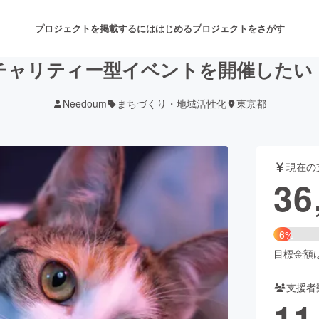
プロジェクトを掲載するには
はじめる
プロジェクトをさがす
チャリティー型イベントを開催したい
Needoum
まちづくり・地域活性化
東京都
注目のリターン
注目の新着プロジェクト
募集終了が近いプロジェクト
も
現在の
音楽
舞台・パフォーマンス
36
ゲーム・サービス開発
フード・飲食店
6%
書籍・雑誌出版
アニメ・漫画
目標金額は6
支援者
チャレンジ
ビューティー・ヘルスケ
11