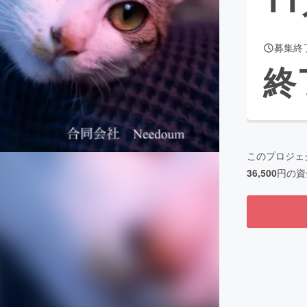
募集終
CAMPFIRE for Social Good
CAMPFIRE Creation
終
CAMPFIREふるさと納税
machi-ya
コミュニティ
このプロジェ
36,500
円の資