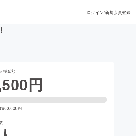
ログイン
/
新規会員登録
！
うすぐ公開されます
支援総額
プロダクト
,500
円
ファッション
スポーツ
00,000円
数
ア
ソーシャルグッド
人