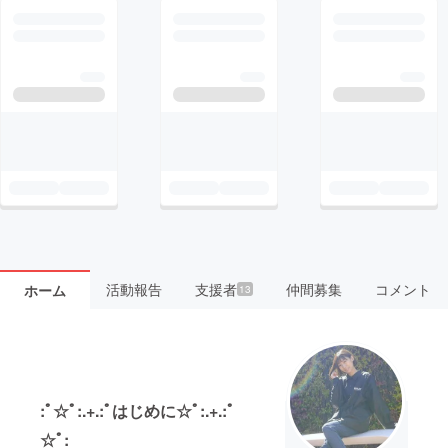
活動報告
支援者
仲間募集
コメント
ホーム
13
:ﾟ☆ﾟ:.+.:ﾟはじめに☆ﾟ:.+.:ﾟ
☆ﾟ: