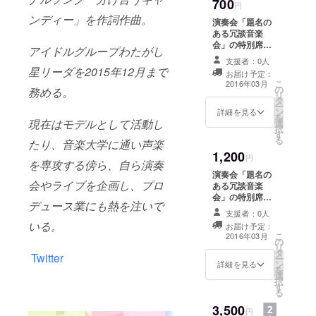
700
円
ンディー」を作詞作曲。
演奏会「題名の
ある冗談音楽
会」の特別席に
アイドルグループわたがし
ご招待【学生限
支援者：0人
定・税込】
星リーダを2015年12月まで
お届け予定：
こ
2016年03月
の
務める。
リ
タ
ー
ン
詳細を見る
を
現在はモデルとして活動し
選
択
す
る
たり、音楽大学に通い声楽
1,200
円
を専攻する傍ら、自ら演奏
演奏会「題名の
会やライブを企画し、プロ
ある冗談音楽
会」の特別席に
デュース業にも熱を注いで
ご招待【一般・
支援者：0人
税込】
いる。
お届け予定：
こ
2016年03月
の
リ
タ
Twitter
ー
ン
詳細を見る
を
選
択
す
る
3,500
円