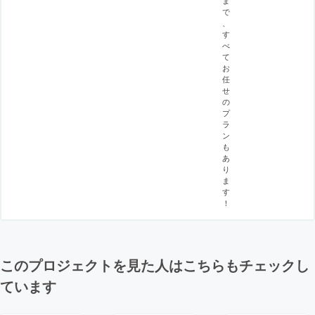
ま
で
、
す
べ
て
お
任
せ
の
プ
ラ
ン
も
あ
り
ま
す
！
このプロジェクトを見た人はこちらもチェックし
ています