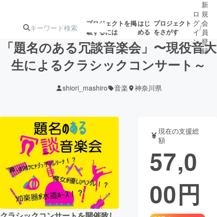
新
ロ
規
グ
会
プロジェクトを掲
はじ
プロジェクト
/
載するには
める
をさがす
イ
員
ン
登
「題名のある冗談音楽会」〜現役音大
録
生によるクラシックコンサート～
人気のプロ
注目のリ
注目の新着プロ
募集終了が近いプ
もうすぐ公開
shiori_mashiro
音楽
神奈川県
ジェクト
ターン
ジェクト
ロジェクト
されます
アート・写真
音楽
現在の支援総
額
57,0
テクノロジー・ガジェット
ゲーム・サ
00
円
映像・映画
書籍・雑誌
ビジネス・起業
チャレンジ
クラシックコンサートを開催致し