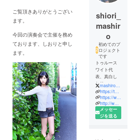
ご覧頂きありがとうござい
shiori_
ます。
mashir
o
今回の演奏会で主催を務め
ております、しおりと申し
初めてのプ
ロジェクト
ます。
です
トゥルース
ワイト代
表、真白し
おり。
mashiro_shiori
VAZ inc所属
https://twitter.com/mashiro_shiori
YouTuber。
https://www.youtube.com/channel/UClId9J7IcfruNVzamBy-u4g
http://www.truthwight.jp:8080/#/
音楽、映
メッセー
像、Web
ジを送る
サービス、
動画など
様々な分野
のクリエー