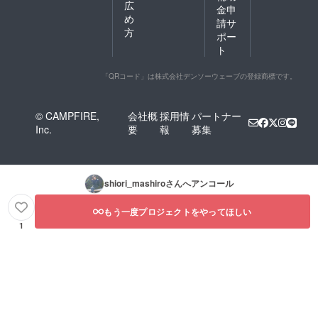
広
金申
め
請サ
方
ポー
ト
「QRコード」は株式会社デンソーウェーブの登録商標です。
© CAMPFIRE,
会社概
採用情
パートナー
Inc.
要
報
募集
shiori_mashiro
さんへアンコール
もう一度プロジェクトをやってほしい
1