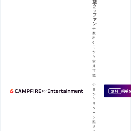
型
ク
ラ
フ
ァ
ン
手
数
料
0
円
か
ら
実
施
可
能
。
企
画
掲載
無料
か
ら
リ
タ
ー
ン
配
送