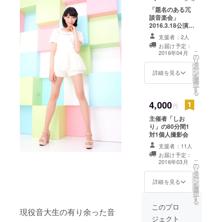
「題名のある冗
談音楽会」
2016.3.18公演の
DVDをプレゼン
支援者：2人
ト
お届け予定：
こ
2016年04月
の
リ
タ
ー
ン
詳細を見る
を
選
択
す
る
4,000
円
主催者「しお
り」の80分間1
対1個人撮影会
支援者：11人
お届け予定：
こ
2016年03月
の
リ
タ
ー
ン
詳細を見る
を
選
択
す
る
このプロ
現役音大生の有り余った音
ジェクト