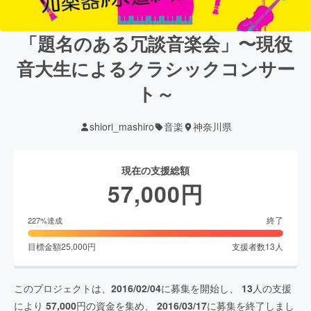
「題名のある冗談音楽会」〜現役
音大生によるクラシックコンサー
ト～
shiori_mashiro
音楽
神奈川県
現在の支援総額
57,000
円
終了
227
%達成
目標金額
25,000
円
支援者数
13
人
このプロジェクトは、
2016/02/04
に募集を開始し、
13
人の支援
により
57,000
円の資金を集め、
2016/03/17
に募集を終了しまし