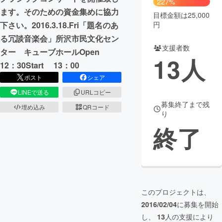
227%
ます。そのための資金集めに協力
目標金額は25,000
まちづくり・地域活性化
円
下さい。2016.3.18.Fri「題名のあ
る冗談音楽会」所沢市民文化セン
支援者数
CAMPFIRE for Social Good
CAMPFIRE Creation
ター キューブホールOpen
13
人
CAMPFIREふるさと納税
machi-ya
コミュニティ
12：30Start 13：00
ポスト
シェア
LINEで送る
URLコピー
募集終了まで残
埋め込み
QRコード
り
終了
このプロジェクトは、
2016/02/04
に募集を開始
し、
13
人の支援により