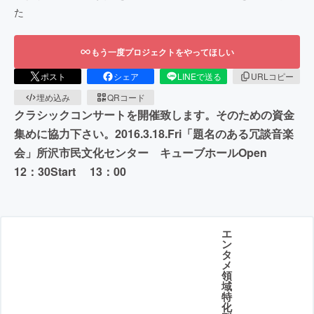
た
もう一度プロジェクトをやってほしい
ポスト
シェア
LINEで送る
URLコピー
埋め込み
QRコード
クラシックコンサートを開催致します。そのための資金
集めに協力下さい。2016.3.18.Fri「題名のある冗談音楽
会」所沢市民文化センター キューブホールOpen
12：30Start 13：00
エ
ン
タ
メ
領
域
特
化