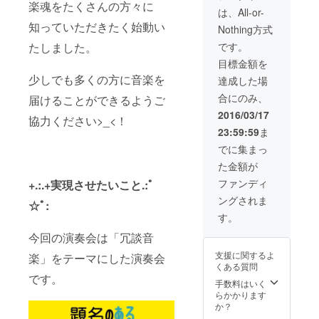
楽魂をたくさんの方々に
は、All-or-
知っていただきたく始動い
Nothing方式
たしました。
です。
目標金額を
少しでも多くの方に音楽を
達成した場
合にのみ、
届けることができるようご
2016/03/17
協力ください>_<！
23:59:59
ま
でに集まっ
た金額が
ファンディ
+.:.+実現させたいこと.:ﾟ
ングされま
☆ﾟ:
す。
今回の演奏会は「冗談音
支援に関するよ
楽」をテーマにした演奏会
くある質問
です。
手数料はいく
らかかります
か？