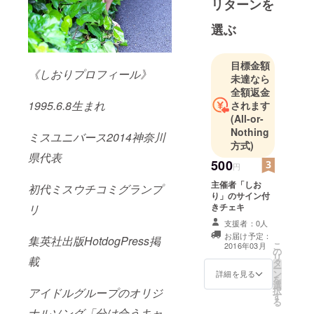
リターンを
ターとして
精力的に活
選ぶ
目標金額
《しおりプロフィール》
未達なら
全額返金
1995.6.8生まれ
されます
(All-or-
Nothing
ミスユニバース2014神奈川
方式)
県代表
500
円
主催者「しお
初代ミスウチコミグランプ
り」のサイン付
きチェキ
リ
支援者：0人
お届け予定：
集英社出版HotdogPress掲
こ
2016年03月
の
リ
載
タ
ー
ン
詳細を見る
を
選
択
アイドルグループのオリジ
す
る
ナルソング「分け合うキャ