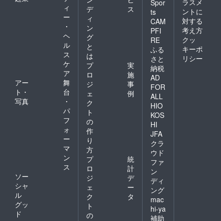
ラスメ
Spor
ィ
デ
ス
ントに
ts
ー
ィ
対する
CAM
・
ン
考え方
PFI
ヘ
グ
クッ
RE
ル
と
キーポ
ふる
ス
は
リシー
さと
ケ
プ
実
納税
ア
ロ
施
AD
アー
舞
ジ
事
FOR
ト・
台
ェ
例
ALL
写真
・
ク
HIO
パ
ト
KOS
フ
の
HI
ォ
作
JFA
ー
り
クラ
マ
方
ウド
ン
プ
統
ファ
ス
ロ
計
ン
ソー
ジ
デ
ディ
シャ
ェ
ー
ング
ル
ク
タ
mac
グッ
ト
hi-ya
ド
の
補助