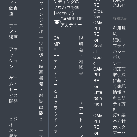
ンディングの
ド・
ャ
RE
合わせ
ノウハウを無
飲食
レ
Crea
料で学ぼう
店
ン
tion
各種規定
CAMPFIRE
ジ
CAM
アカデミー
アニ
ス
利用規
PFI
メ・
ポ
約
RE
漫画
ー
CA
説
細則
for
ツ
MP
明
プライ
Soci
ファ
映
FI
会
バシー
al
ッ
像
RE
・
ポリ
Goo
ショ
・
ア
相
シー
d
ン
映
カ
談
特定商
CAM
画
デ
会
取引法
PFI
ゲー
書
ミ
に基づ
RE
ム・
籍
ー
く表記
for
サー
・
と
情報セ
Ente
ビス
雑
は
キュリ
rtain
開発
誌
ク
サ
ティ方
men
出
ラ
ポ
針
t
版
ウ
ー
反社基
CAM
ビジ
ビ
ド
ト
本方針
PFI
ネ
ュ
フ
サ
カスタ
RE
ス・
ー
ァ
ー
マーハ
for
起業
テ
ン
ビ