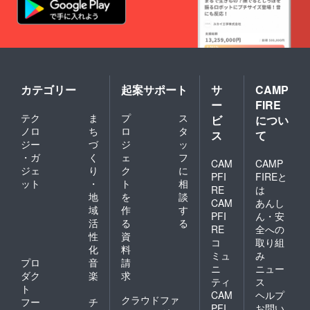
カテゴリー
起案サポート
サ
CAMP
ー
FIRE
テク
ま
プ
ス
ビ
につい
ノロ
ち
ロ
タ
ス
て
ジー
づ
ジ
ッ
・ガ
く
ェ
フ
CAM
CAMP
ジェ
り
ク
に
PFI
FIREと
ット
・
ト
相
RE
は
地
を
談
CAM
あんし
域
作
す
PFI
ん・安
活
る
る
RE
全への
性
資
コ
取り組
化
料
ミュ
み
プロ
音
請
ニ
ニュー
ダク
楽
求
ティ
ス
ト
CAM
ヘルプ
クラウドファ
フー
チ
PFI
お問い