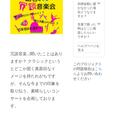
目標金額に届
かなかった場
合どうなりま
すか？
支援で困った
時はどこに相
談したらいい
ですか？
ヘルプページを
見る
冗談音楽...聞いたことはあり
ますか？ クラシックという
このプロジェクト
とどこか固く真面目なイ
の問題報告は
こち
ら
よりお問い合わ
メージを持たれがちです
せください
が、そんな今までの印象を
取り払う、素晴らしいコン
サートを企画しておりま
す。