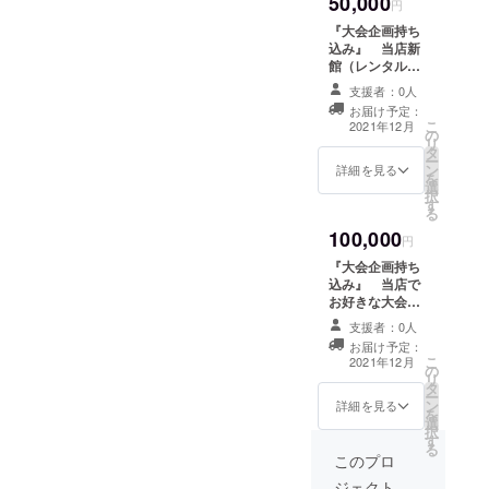
50,000
ム）を集めて１
円
枚のポスターに
『大会企画持ち
して当店の店内
込み』 当店新
に掲示、当店が
館（レンタルス
続く限り掲示し
ペース）でお好
ます。 ※備考欄
支援者：0人
きな大会企画を
に掲載用のハン
お届け予定：
持ち込めます★
こ
ドルネーム(10文
2021年12月
の
★本人不在でも
リ
字以内）をご記
タ
大丈夫です、遠
ー
入ください。
ン
方の方が企画だ
詳細を見る
を
選
け投げるのも
択
す
OK！★★詳細は
る
メールか現地で
100,000
のやり取りとな
円
ります。（企画
『大会企画持ち
の実行は当店主
込み』 当店で
導になるので、
お好きな大会企
支援金額以外の
画を持ち込めま
経費・費用は掛
支援者：0人
す。本館（ビデ
かりません）
お届け予定：
オゲーム筐体）
こ
「有効期限：
2021年12月
の
にて大会開催
リ
2021年12月〜
タ
（複数台可）★
ー
2022年12月」
ン
★本人不在でも
詳細を見る
を
選
大丈夫です、遠
択
す
方の方が企画だ
る
け投げるのも
このプロ
OK！★★詳細は
ジェクト