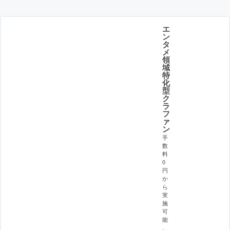
エ
ン
タ
メ
領
域
特
化
型
ク
ラ
フ
ァ
ン
手
数
料
0
円
か
ら
実
施
可
能
。