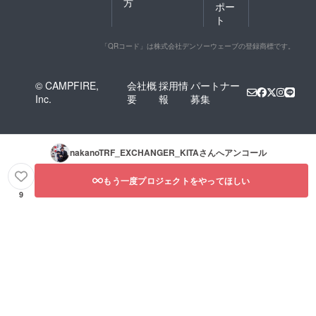
方
ポー
ト
「QRコード」は株式会社デンソーウェーブの登録商標です。
© CAMPFIRE,
会社概
採用情
パートナー
Inc.
要
報
募集
nakanoTRF_EXCHANGER_KITA
さんへアンコール
もう一度プロジェクトをやってほしい
9