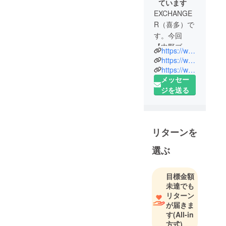
ています
EXCHANGE
R（喜多）で
す。今回
【中野ブ
https://www.youtube.com/watch?v=erbNQKYHCOA
ロードウェ
https://www.youtube.com/channel/UCi3sKscmgL_9O2rCoWHe-eQ
イ近隣の
https://www.nicovideo.jp/watch/sm44706243
メッセー
NeCとあふ
ジを送る
邸】を応援
して頂くプ
ロジェクト
を開始しま
リターンを
した。1975
年、幼稚園
選ぶ
の頃に友人
の家で遊ん
目標金額
だアタリ
未達でも
「ホーム・
リターン
ポン（白
が届きま
黒）」から
す
(All-in
方式)
始まり、15