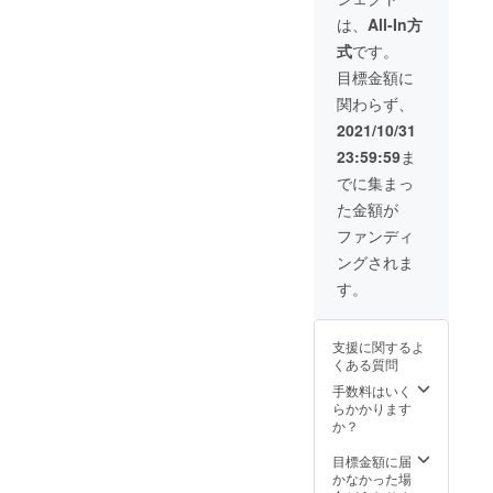
メールか現地で
のやり取りとな
は、
All-In方
ります。 ※前回
式
です。
のリターンでは
『サイバーボッ
目標金額に
ツ大会の定期開
関わらず、
催』という企画
を実行しており
2021/10/31
ます。 （企画の
23:59:59
ま
実行は当店主導
になるので、支
でに集まっ
援金額以外の経
た金額が
費・費用は掛か
りません「有効
ファンディ
期限：2021年12
ングされま
月〜2022年12
月」
す。
支援に関するよ
くある質問
手数料はいく
らかかります
か？
目標金額に届
かなかった場