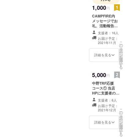
才で獲った
1,000
円
全国一位の
CAMPFIRE内
ハイスコア
メッセージでお
記録。18才
礼、活動報告の
支援者限定公開
でゲーセン
支援者：16人
が読めます
お届け予定：
バイト～28
こ
2021年11月
の
才でゲーム
リ
タ
ー
センター開
ン
詳細を見る
を
業と、私の
選
択
す
『ビデオ
る
ゲーム』と
5,000
円
の半世紀以
中野TRF応援
上の関わ
コース① 当店
り、その
HPに支援者のお
名前（ハンドル
『ビデオ
支援者：6人
ネーム） を当店
お届け予定：
ゲーム』の
が続く限り掲載
こ
2021年12月
の
します。※備考欄
無限の可能
リ
タ
に掲載用のハン
ー
性を生涯か
ン
ドルネーム(10文
詳細を見る
を
けて追及し
選
字以内）をご記
択
す
入ください。
ていきたい
る