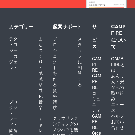
カテゴリー
起案サポート
サ
CAMP
ー
FIRE
テク
ま
プ
ス
ビ
につい
ノロ
ち
ロ
タ
ス
て
ジー
づ
ジ
ッ
・ガ
く
ェ
フ
CAM
CAMP
ジェ
り
ク
に
PFI
FIREと
ット
・
ト
相
RE
は
地
を
談
CAM
あんし
域
作
す
PFI
ん・安
活
る
る
RE
全への
性
資
コ
取り組
化
料
ミュ
み
プロ
音
請
ニ
ニュー
ダク
楽
求
ティ
ス
ト
CAM
ヘルプ
クラウドファ
フー
チ
PFI
お問い
ンディングの
ド・
ャ
RE
合わせ
ノウハウを無
飲食
レ
Crea
料で学ぼう