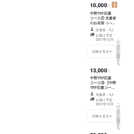
と思ってい
10,000
円
ます！
中野TRF応援
コース② 支援者
のお名前（ハン
ドルネーム）を
支援者：5人
集めて１枚のポ
お届け予定：
スターにして当
こ
2021年12月
の
店の店内に掲
リ
タ
示、当店が続く
ー
ン
限り掲示しま
詳細を見る
を
選
す。 ※備考欄に
択
す
掲載用のハンド
る
ルネーム(10文字
13,000
以内）をご記入
円
ください
中野TRF応援
コース③ 【中野
TRF応援コース
①＋②】のセッ
支援者：4人
トになります。
お届け予定：
当店HPに支援者
こ
2021年12月
の
のお名前（ハン
リ
タ
ドルネーム） を
ー
ン
当店が続く限り
詳細を見る
を
選
掲載します。支
択
す
援者のお名前
る
（ハンドルネー