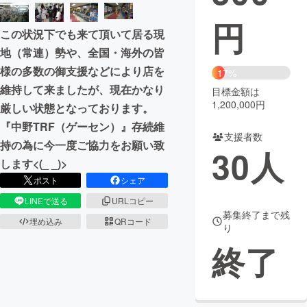
円
まちづくり・地域活性化
この状況下でも来て頂いて居る現
地（常連）勢や、全国・海外の皆
CAMPFIRE for Social Good
CAMPFIRE Creation
様の多数の御支援などにより店を
17%
CAMPFIREふるさと納税
machi-ya
コミュニティ
維持して来ましたが、現在かなり
目標金額は
1,200,000円
厳しい状態となっております。
『中野TRF（ゲーセン）』存続維
支援者数
持の為に今一度ご協力をお願い致
30
人
します<(_ _)>
ポスト
シェア
LINEで送る
URLコピー
募集終了まで残
埋め込み
QRコード
り
終了