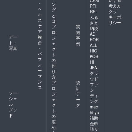
CAM
・
ン
考え方
PFI
ヘ
グ
クッ
RE
ル
と
キーポ
ふる
ス
は
リシー
さと
ケ
プ
実
納税
ア
ロ
施
AD
アー
舞
ジ
事
FOR
ト・
台
ェ
例
ALL
写真
・
ク
HIO
パ
ト
KOS
フ
の
HI
ォ
作
JFA
ー
り
クラ
マ
方
ウド
ン
プ
統
ファ
ス
ロ
計
ン
ソー
ジ
デ
ディ
シャ
ェ
ー
ング
ル
ク
タ
mac
グッ
ト
hi-ya
ド
の
補助
広
金申
め
請サ