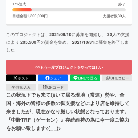
終了
17
%達成
目標金額
1,200,000
円
支援者数
30
人
このプロジェクトは、
2021/09/10
に募集を開始し、
30
人の支援
により
205,500
円の資金を集め、
2021/10/31
に募集を終了しま
した
もう一度プロジェクトをやってほしい
ポスト
シェア
LINEで送る
URLコピー
埋め込み
QRコード
この状況下でも来て頂いて居る現地（常連）勢や、全
国・海外の皆様の多数の御支援などにより店を維持して
来ましたが、現在かなり厳しい状態となっております。
『中野TRF（ゲーセン）』存続維持の為に今一度ご協力
をお願い致します<(_ _)>