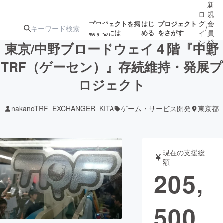
新
ロ
規
グ
会
プロジェクトを掲
はじ
プロジェクト
/
載するには
める
をさがす
イ
員
ン
登
東京/中野ブロードウェイ４階『中野
録
TRF（ゲーセン）』存続維持・発展プ
ロジェクト
人気のプロ
注目のリ
注目の新着プロ
募集終了が近いプ
もうすぐ公開
ジェクト
ターン
ジェクト
ロジェクト
されます
nakanoTRF_EXCHANGER_KITA
ゲーム・サービス開発
東京都
アート・写真
音楽
現在の支援総
テクノロジー・ガジェット
ゲーム・サ
額
205,
映像・映画
書籍・雑誌
500
ビジネス・起業
チャレンジ