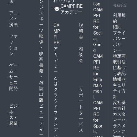
店
ン
tion
各種規定
CAMPFIRE
ジ
CAM
アカデミー
アニ
ス
利用規
PFI
メ・
ポ
約
RE
漫画
ー
CA
説
細則
for
ツ
MP
明
プライ
Soci
ファ
映
FI
会
バシー
al
ッ
像
RE
・
ポリ
Goo
ショ
・
ア
相
シー
d
ン
映
カ
談
特定商
CAM
画
デ
会
取引法
PFI
ゲー
書
ミ
に基づ
RE
ム・
籍
ー
く表記
for
サー
・
と
情報セ
Ente
ビス
雑
は
キュリ
rtain
開発
誌
ク
サ
ティ方
men
出
ラ
ポ
針
t
版
ウ
ー
反社基
CAM
ビジ
ビ
ド
ト
本方針
PFI
ネ
ュ
フ
サ
カスタ
RE
ス・
ー
ァ
ー
マーハ
for
起業
テ
ン
ビ
ラスメ
Spor
ィ
デ
ス
ントに
ts
ー
ィ
対する