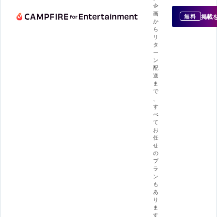
企
画
掲載
無料
か
ら
リ
タ
ー
ン
配
送
ま
で
、
す
べ
て
お
任
せ
の
プ
ラ
ン
も
あ
り
ま
す