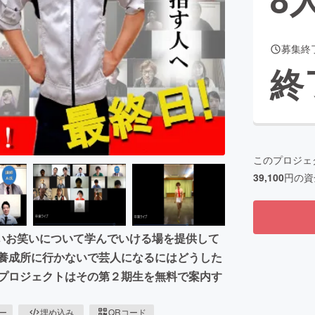
募集終
CAMPFIRE for Social Good
CAMPFIRE Creation
終
CAMPFIREふるさと納税
machi-ya
コミュニティ
このプロジェ
39,100
円の資
いお笑いについて学んでいける場を提供して
「養成所に行かないで芸人になるにはどうした
本プロジェクトはその第２期生を無料で案内す
ピー
埋め込み
QRコード