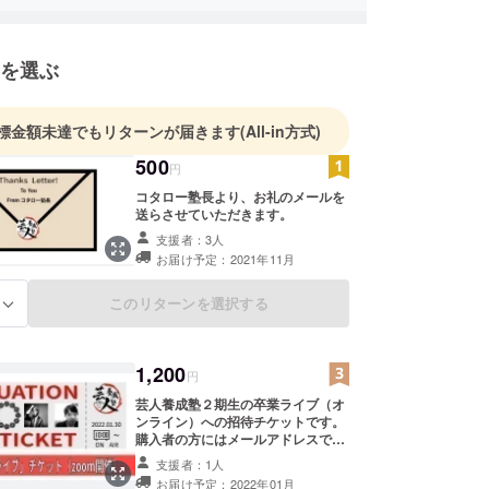
場を
塾では提供しています！
を選ぶ
、お問合せについてはTwitterのDMまでお越しくだ
標金額未達でもリターンが届きます
(All-in方式)
500
円
コタロー塾長より、お礼のメールを
送らさせていただきます。
支援者：3人
お届け予定：2021年11月
このリターンを選択する
る
1,200
円
芸人養成塾２期生の卒業ライブ（オ
ンライン）への招待チケットです。
購入者の方にはメールアドレスでＺ
ｏｏｍで開催する当日のURLを送ら
支援者：1人
させていただきます。 日時について
お届け予定：2022年01月