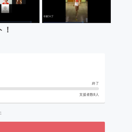
ト！
終了
支援者数
8
人
た