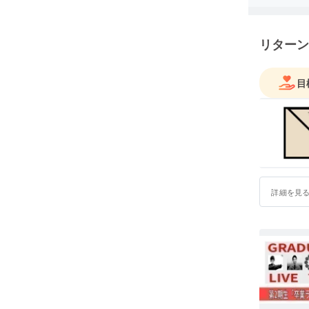
流できる
芸人養成
リターン
※ ご応募
目
詳細を見