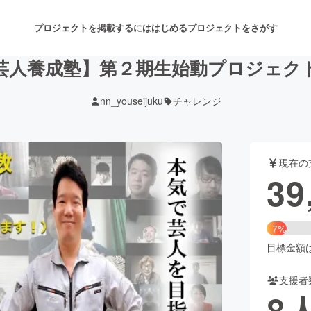
プロジェクトを掲載するには
はじめる
プロジェクトをさがす
芸人養成塾】第２期生始動プロジェク
nn_youseijuku
チャレンジ
注目のリターン
注目の新着プロジェクト
募集終了が近いプロジェクト
も
現在の
音楽
舞台・パフォーマンス
39
ゲーム・サービス開発
フード・飲食店
7%
書籍・雑誌出版
アニメ・漫画
目標金額は5
支援者
チャレンジ
ビューティー・ヘルスケ
8