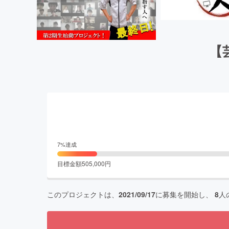
【
7
%達成
目標金額
505,000
円
このプロジェクトは、
2021/09/17
に募集を開始し、
8
人