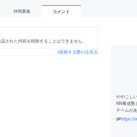
仲間募集
コメント
承認された内容を削除することはできません。
※投稿する際の注意点
ややこし
NN養成
チームが
https://
現在第２
人の方、
または現