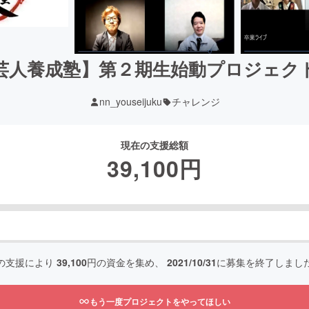
芸人養成塾】第２期生始動プロジェク
nn_youseijuku
チャレンジ
現在の支援総額
39,100
円
の支援により
39,100
円の資金を集め、
2021/10/31
に募集を終了しまし
もう一度プロジェクトをやってほしい