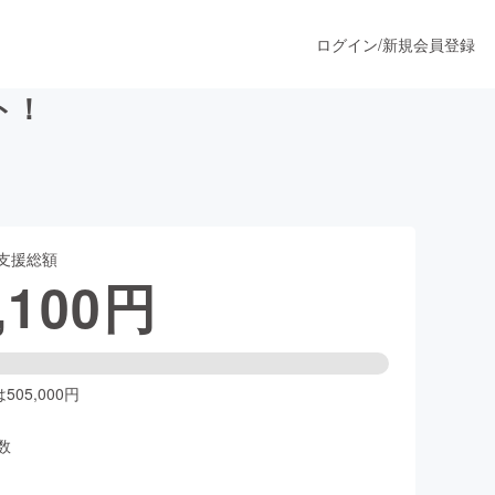
ログイン
/
新規会員登録
ト！
うすぐ公開されます
支援総額
プロダクト
,100
円
ファッション
スポーツ
05,000円
数
ア
ソーシャルグッド
人