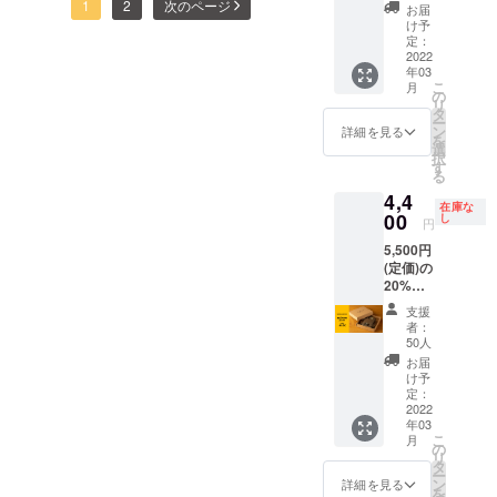
DRIPPE
定次第、活動報告にてご報
1
2
次のページ
(@BeneOutdoor)にてお知ら
お届
R 1個 ※
け予
告申し上げます。お届けま
オリジ
せしていく予定ですので、
定：
ナルデ
2022
でもう少しお待ちいただき
フォローいただけますと幸
年03
ザイン
こ
月
外箱付
の
ますよう、よろしくお願い
いです。
リ
属 ※配
タ
ー
送予定
いたします。さて、この度
ン
詳細を見る
を
時期：
選
択
「Bene」のtwitterアカウン
2022年
す
る
3月中 ※
トを解説いたしました。製
4,4
消費
在庫な
税・送
00
し
作状況や推奨レシピの検討
円
料を含
5,500円
みま
の様子など、最新情報をお
(定価)の
す。 ※
届けしてまいりますので、
20%OF
デザイ
F ・
ン・仕
支援
フォローいただけますと幸
SPRIN
様は一
者：
G
部変更
50人
いです。@BeneOutdoorま
DRIPPE
になる
お届
R 1個 ※
可能性
た、ECサイトも着々と準備
け予
オリジ
もござ
定：
を進めております。一般販
ナルデ
2022
いま
年03
ザイン
す。 ※
こ
売を開始しましたら、活動
月
外箱付
ご注文
の
リ
属 ※配
状況に
タ
報告にてご報告予定です。
ー
送予定
より出
ン
詳細を見る
を