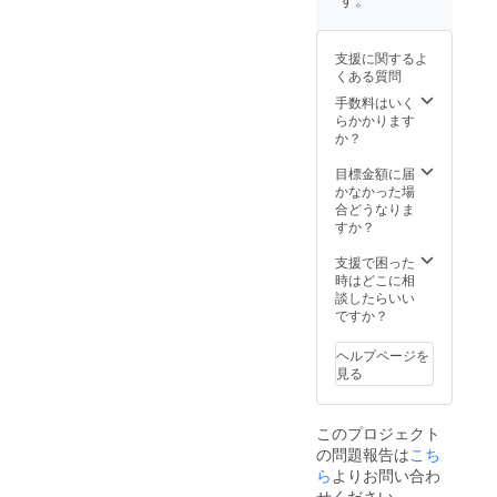
る場合
があり
ます。
支援に関するよ
くある質問
手数料はいく
らかかります
か？
目標金額に届
かなかった場
合どうなりま
すか？
支援で困った
時はどこに相
談したらいい
ですか？
ヘルプページを
見る
このプロジェクト
の問題報告は
こち
ら
よりお問い合わ
せください