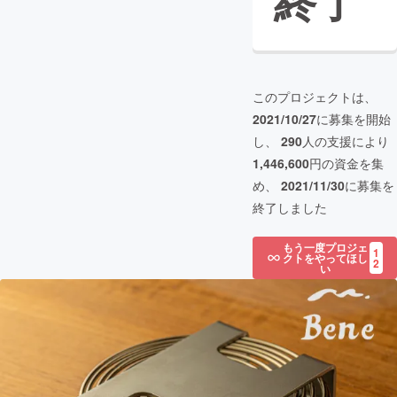
終了
このプロジェクトは、
2021/10/27
に募集を開始
し、
290
人の支援により
1,446,600
円の資金を集
め、
2021/11/30
に募集を
終了しました
もう一度プロジェ
1
クトをやってほし
2
い