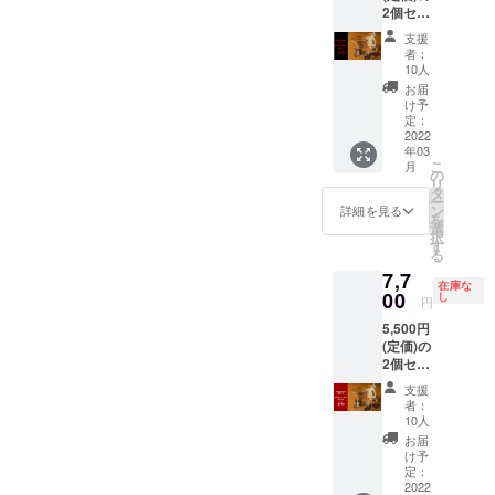
2個セッ
ン・仕
トを
様は一
支援
40%OF
部変更
者：
F ・
になる
10人
SPRIN
可能性
お届
G
もござ
け予
DRIPPE
定：
いま
R 2個 ※
2022
す。 ※
年03
オリジ
ご注文
こ
月
ナルデ
の
状況に
リ
ザイン
タ
より出
ー
外箱付
ン
荷時期
詳細を見る
を
属 ※配
選
が遅れ
択
送予定
す
る場合
る
時期：
があり
7,7
2022年
ます。
在庫な
3月中 ※
00
し
円
消費
5,500円
税・送
(定価)の
料を含
2個セッ
みま
トを
す。 ※
支援
30%OF
デザイ
者：
F ・
ン・仕
10人
SPRIN
様は一
お届
G
部変更
け予
DRIPPE
になる
定：
R 2個 ※
2022
可能性