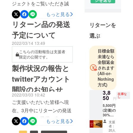
NAOXが立ち
ジェクトをご覧いただき誠
上げたアウ
にありがとうございま
もっと見る
トドアブラ
す。 以前より準備しており
ンドです。
リターン品の発送
リターンを
ばね製造の
ましたECサイトが完成し、
予定について
経験を活か
選ぶ
SPRING DRIPPERの一般販
し、クオリ
2022/03/14 13:49
売日が4月11日(月)に決定い
ティを追求
目標金額
こちらの活動報告は支援者
たしました。Bene ECサイ
したアウト
未達なら
限定の公開です。
ドア製品を
ト前回購入できなかった方
全額返金
製作状況の報告と
生み出して
されます
や、もう一つ追加でほしく
いきます。
(All-or-
twitterアカウント
なった方、ご友人やご家族
Nothing
方式)
にプレゼントしたい方な
開設のお知らせ
3,8
ど、購入したい方は4月11日
2022/03/03 10:42
在庫な
50
し
円
ご支援いただいた皆様へ現
よりECサイトで購入してい
5,500円
在、3月中にリターンの発送
(定価)の
ただけます。また、最新情
30%OF
ができるよう準備を進めて
報や取扱店で来た際には、
F ・
もっと見る
支援
SPRIN
おります。発送予定日が確
者：
twitterアカウント
G
20人