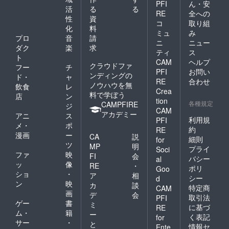
PFI
ん・安
活
る
る
RE
全への
性
資
コ
取り組
化
料
ミュ
み
プロ
音
請
ニ
ニュー
ダク
楽
求
ティ
ス
ト
CAM
ヘルプ
クラウドファ
フー
チ
PFI
お問い
ンディングの
ド・
ャ
RE
合わせ
ノウハウを無
飲食
レ
Crea
料で学ぼう
店
ン
tion
各種規定
CAMPFIRE
ジ
CAM
アカデミー
アニ
ス
利用規
PFI
メ・
ポ
約
RE
漫画
ー
CA
説
細則
for
ツ
MP
明
プライ
Soci
ファ
映
FI
会
バシー
al
ッ
像
RE
・
ポリ
Goo
ショ
・
ア
相
シー
d
ン
映
カ
談
特定商
CAM
画
デ
会
取引法
PFI
ゲー
書
ミ
に基づ
RE
ム・
籍
ー
く表記
for
サー
・
と
情報セ
Ente