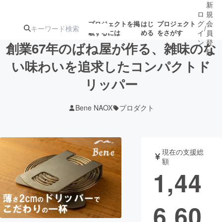
新
ロ
規
グ
会
プロジェクトを掲
はじ
プロジェクト
/
載するには
める
をさがす
イ
員
ン
登
創業67年のばね屋が作る、雑味のな
録
い味わいを追求したコンパクトド
リッパー
人気のプロ
注目のリ
注目の新着プロ
募集終了が近いプ
もうすぐ公開
ジェクト
ターン
ジェクト
ロジェクト
されます
Bene NAOX
プロダクト
アート・写真
音楽
現在の支援総
テクノロジー・ガジェット
ゲーム・サ
額
1,44
映像・映画
書籍・雑誌
6,60
ビジネス・起業
チャレンジ