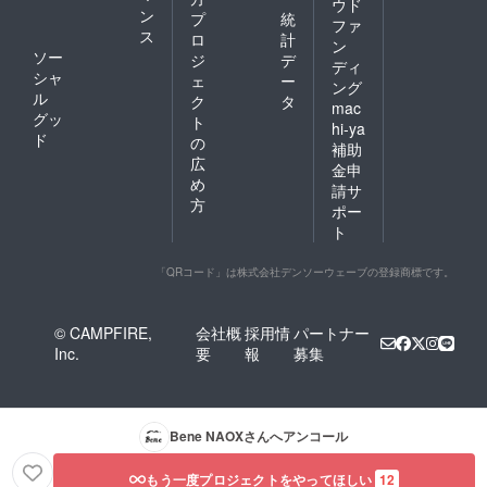
ウド
ン
プ
統
ファ
ス
ロ
計
ン
ソー
ジ
デ
ディ
シャ
ェ
ー
ング
ル
ク
タ
mac
グッ
ト
hi-ya
ド
の
補助
広
金申
め
請サ
方
ポー
ト
「QRコード」は株式会社デンソーウェーブの登録商標です。
© CAMPFIRE,
会社概
採用情
パートナー
Inc.
要
報
募集
Bene NAOX
さんへアンコール
もう一度プロジェクトをやってほしい
12