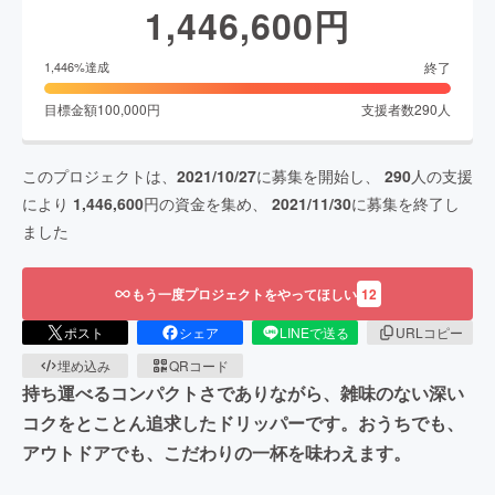
1,446,600
円
終了
1,446
%達成
目標金額
100,000
円
支援者数
290
人
このプロジェクトは、
2021/10/27
に募集を開始し、
290
人の支援
により
1,446,600
円の資金を集め、
2021/11/30
に募集を終了し
ました
もう一度プロジェクトをやってほしい
12
ポスト
シェア
LINEで送る
URLコピー
埋め込み
QRコード
持ち運べるコンパクトさでありながら、雑味のない深い
コクをとことん追求したドリッパーです。おうちでも、
アウトドアでも、こだわりの一杯を味わえます。