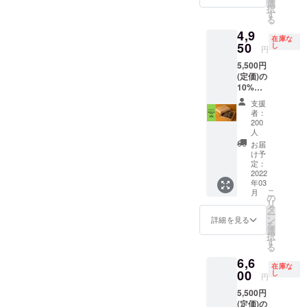
時期：
荷時期
選
最新情報をお待ちいただき
択
2022年
が遅れ
す
る
ますよう、よろしくお願い
3月中 ※
る場合
4,9
消費
があり
在庫な
いたします。
税・送
50
ます。
し
円
料を含
5,500円
みま
(定価)の
す。 ※
10%OF
デザイ
F ・
ン・仕
支援
SPRIN
様は一
者：
G
部変更
200
DRIPPE
になる
人
R 1個 ※
可能性
お届
オリジ
もござ
け予
ナルデ
定：
いま
2022
ザイン
す。 ※
年03
外箱付
ご注文
こ
月
属 ※配
の
状況に
リ
送予定
タ
より出
ー
時期：
ン
荷時期
詳細を見る
を
2022年
選
が遅れ
択
3月中 ※
す
る場合
る
消費
があり
6,6
税・送
ます。
在庫な
00
料を含
し
円
みま
5,500円
す。 ※
(定価)の
デザイ