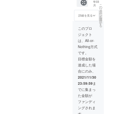
年03
オリジ
もござ
こ
月
ナルデ
いま
の
リ
ザイン
す。 ※
タ
ー
外箱付
ご注文
ン
詳細を見る
を
属 ※配
状況に
選
択
送予定
より出
す
る
時期：
荷時期
このプロ
2022年
が遅れ
ジェクト
3月中 ※
る場合
消費
があり
は、All-or-
税・送
ます。
Nothing方式
料を含
みま
です。
す。 ※
目標金額を
デザイ
ン・仕
達成した場
様は一
合にのみ、
部変更
になる
2021/11/30
可能性
23:59:59
ま
もござ
いま
でに集まっ
す。 ※
た金額が
ご注文
状況に
ファンディ
より出
ングされま
荷時期
が遅れ
す。