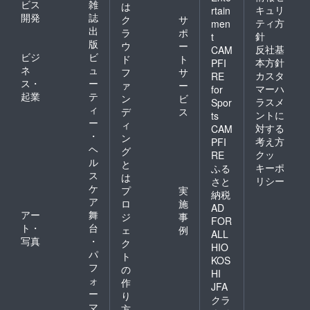
ビス
雑
は
キュリ
rtain
開発
誌
ク
サ
ティ方
men
出
ラ
ポ
針
t
版
ウ
ー
反社基
CAM
ビジ
ビ
ド
ト
本方針
PFI
ネ
ュ
フ
サ
カスタ
RE
ス・
ー
ァ
ー
マーハ
for
起業
テ
ン
ビ
ラスメ
Spor
ィ
デ
ス
ントに
ts
ー
ィ
対する
CAM
・
ン
考え方
PFI
ヘ
グ
クッ
RE
ル
と
キーポ
ふる
ス
は
リシー
さと
ケ
プ
実
納税
ア
ロ
施
AD
アー
舞
ジ
事
FOR
ト・
台
ェ
例
ALL
写真
・
ク
HIO
パ
ト
KOS
フ
の
HI
ォ
作
JFA
ー
り
クラ
マ
方