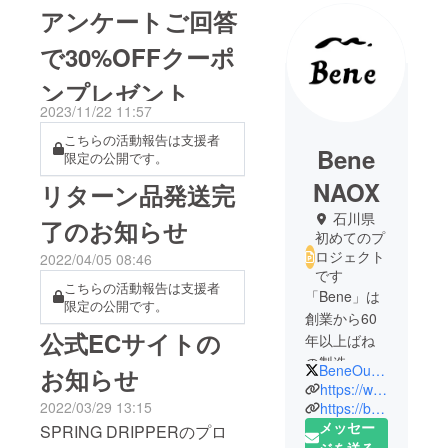
アンケートご回答
で30%OFFクーポ
ンプレゼント
2023/11/22 11:57
こちらの活動報告は支援者
Bene
限定の公開です。
NAOX
リターン品発送完
石川県
了のお知らせ
初めてのプ
ロジェクト
2022/04/05 08:46
です
こちらの活動報告は支援者
「Bene」は
限定の公開です。
創業から60
公式ECサイトの
年以上ばね
の製造・販
BeneOutdoor
お知らせ
売、モノづ
https://www.naox.co.jp/
くりに携
2022/03/29 13:15
https://beneoutdoor.base.shop/
メッセー
わってきた
SPRING DRIPPERのプロ
ジを送る