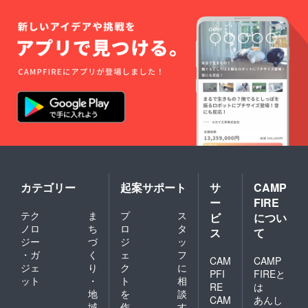
カテゴリー
起案サポート
サ
CAMP
ー
FIRE
テク
ま
プ
ス
ビ
につい
ノロ
ち
ロ
タ
ス
て
ジー
づ
ジ
ッ
・ガ
く
ェ
フ
CAM
CAMP
ジェ
り
ク
に
PFI
FIREと
ット
・
ト
相
RE
は
地
を
談
CAM
あんし
域
作
す