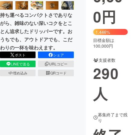
0
円
まちづくり・地域活性化
持ち運べるコンパクトさでありな
がら、雑味のない深いコクをとこ
CAMPFIRE for Social Good
CAMPFIRE Creation
とん追求したドリッパーです。お
1,446%
CAMPFIREふるさと納税
machi-ya
コミュニティ
うちでも、アウトドアでも、こだ
目標金額は
100,000円
わりの一杯を味わえます。
ポスト
シェア
支援者数
LINEで送る
URLコピー
290
埋め込み
QRコード
人
募集終了まで残
り