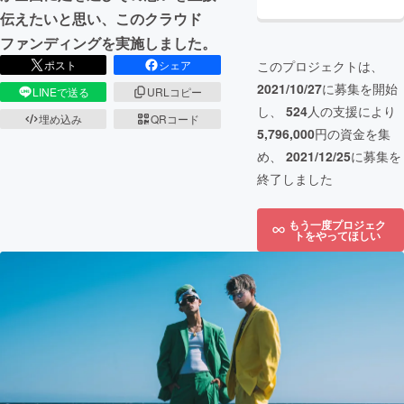
伝えたいと思い、このクラウド
ファンディングを実施しました。
ポスト
シェア
このプロジェクトは、
2021/10/27
に募集を開始
LINEで送る
URLコピー
し、
524
人の支援により
埋め込み
QRコード
5,796,000
円の資金を集
め、
2021/12/25
に募集を
終了しました
もう一度プロジェク
トをやってほしい