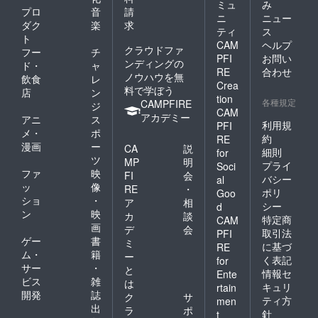
ミュ
み
プロ
音
請
ニ
ニュー
ダク
楽
求
ティ
ス
ト
CAM
ヘルプ
クラウドファ
フー
チ
PFI
お問い
ンディングの
ド・
ャ
RE
合わせ
ノウハウを無
飲食
レ
Crea
料で学ぼう
店
ン
tion
各種規定
CAMPFIRE
ジ
CAM
アカデミー
アニ
ス
利用規
PFI
メ・
ポ
約
RE
漫画
ー
CA
説
細則
for
ツ
MP
明
プライ
Soci
ファ
映
FI
会
バシー
al
ッ
像
RE
・
ポリ
Goo
ショ
・
ア
相
シー
d
ン
映
カ
談
特定商
CAM
画
デ
会
取引法
PFI
ゲー
書
ミ
に基づ
RE
ム・
籍
ー
く表記
for
サー
・
と
情報セ
Ente
ビス
雑
は
キュリ
rtain
開発
誌
ク
サ
ティ方
men
出
ラ
ポ
針
t