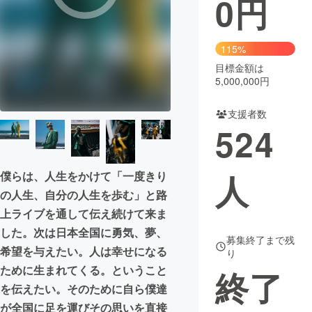
0
円
まちづくり・地域活性化
115%
目標金額は
CAMPFIRE for Social Good
CAMPFIRE Creation
5,000,000円
CAMPFIREふるさと納税
machi-ya
コミュニティ
支援者数
524
人
僕らは、人生をかけて「一度きり
の人生、自分の人生を歩む」と路
上ライブを通して伝え続けて来ま
した。次は日本全国に勇気、夢、
募集終了まで残
希望を与えたい。人は幸せになる
り
ために生まれてくる。ということ
終了
を伝えたい。そのために自ら僕達
が全国に足を運びその思いを直接