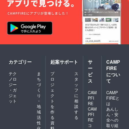
カテゴリー
起案サポート
サ
CAMP
ー
FIRE
テク
ま
プ
ス
ビ
につい
ノロ
ち
ロ
タ
ス
て
ジー
づ
ジ
ッ
・ガ
く
ェ
フ
CAM
CAMP
ジェ
り
ク
に
PFI
FIREと
ット
・
ト
相
RE
は
地
を
談
CAM
あんし
域
作
す
PFI
ん・安
活
る
る
RE
全への
性
資
コ
取り組
化
料