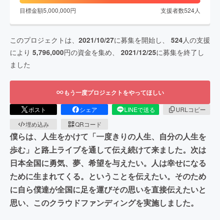
目標金額
5,000,000
円
支援者数
524
人
このプロジェクトは、
2021/10/27
に募集を開始し、
524
人の支援
により
5,796,000
円の資金を集め、
2021/12/25
に募集を終了し
ました
もう一度プロジェクトをやってほしい
ポスト
シェア
LINEで送る
URLコピー
埋め込み
QRコード
僕らは、人生をかけて「一度きりの人生、自分の人生を
歩む」と路上ライブを通して伝え続けて来ました。次は
日本全国に勇気、夢、希望を与えたい。人は幸せになる
ために生まれてくる。ということを伝えたい。そのため
に自ら僕達が全国に足を運びその思いを直接伝えたいと
思い、このクラウドファンディングを実施しました。