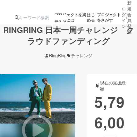
新
ロ
規
グ
会
プロジェクトを掲
はじ
プロジェクト
/
載するには
める
をさがす
イ
員
ン
登
RINGRING 日本一周チャレンジ ク
録
ラウドファンディング
人気のプロ
注目のリ
注目の新着プロ
募集終了が近いプ
もうすぐ公開
RingRing
チャレンジ
ジェクト
ターン
ジェクト
ロジェクト
されます
アート・写真
音楽
現在の支援総
額
5,79
テクノロジー・ガジェット
ゲーム・サ
6,00
映像・映画
書籍・雑誌
ビジネス・起業
チャレンジ