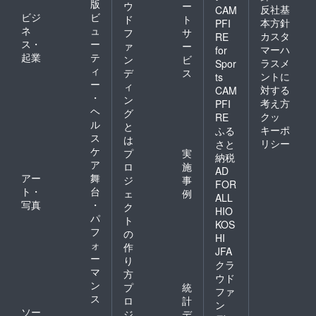
版
ウ
ー
反社基
CAM
ビジ
ビ
ド
ト
本方針
PFI
ネ
ュ
フ
サ
カスタ
RE
ス・
ー
ァ
ー
マーハ
for
起業
テ
ン
ビ
ラスメ
Spor
ィ
デ
ス
ントに
ts
ー
ィ
対する
CAM
・
ン
考え方
PFI
ヘ
グ
クッ
RE
ル
と
キーポ
ふる
ス
は
リシー
さと
ケ
プ
実
納税
ア
ロ
施
AD
アー
舞
ジ
事
FOR
ト・
台
ェ
例
ALL
写真
・
ク
HIO
パ
ト
KOS
フ
の
HI
ォ
作
JFA
ー
り
クラ
マ
方
ウド
ン
プ
統
ファ
ス
ロ
計
ン
ソー
ジ
デ