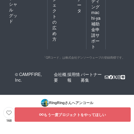
ディ
シャ
ェ
ー
ング
ル
ク
タ
mac
グッ
ト
hi-ya
ド
の
補助
広
金申
め
請サ
方
ポー
ト
「QRコード」は株式会社デンソーウェーブの登録商標です。
© CAMPFIRE,
会社概
採用情
パートナー
Inc.
要
報
募集
RingRing
さんへアンコール
もう一度プロジェクトをやってほしい
168