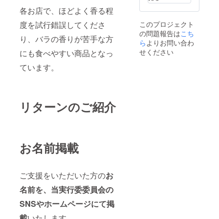
シェ
期限
各お店で、ほどよく香る程
は、地
発送か
元の小
ら約
このプロジェクト
度を試行錯誤してくださ
学生有
４ヶ月
の問題報告は
こち
志が地
●お礼の
り、バラの香りが苦手な方
域の資
ら
よりお問い合わ
お手紙
源を生
せください
にも食べやすい商品となっ
かした
商品開
ています。
発〜販
売まで
を学ぶ
プロ
リターンのご紹介
ジェク
トで
す。今
回は地
元の大
人との
お名前掲載
コラボ
レー
ション
で黒文
ご支援をいただいた方の
お
字の商
名前を、当実行委委員会の
品化を
行いま
SNSやホームページにて掲
した。
夏休み
載
いたします。