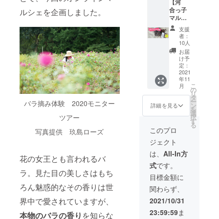
【河
●バラ酢
河合町
クでは
合っ子
ドレッ
ルシェを企画しました。
の活性
Noasob
マル
シング
化を応
iブース
シェ応
(１本)
援して
を設営
支援
援】 ◆
ゆぅ
くださ
し、自
者：
お届け
わ〜く
る方は
10人
然での
内容◆
はうす
こちら
遊び方
お届
●乾燥さ
賞味期
をお願
け予
をPRし
せた黒
限 発
定：
いしま
てくれ
文字枝
2021
送から
す。 い
る予定
年11
100g ●
約2ヶ月
ただい
でし
こ
月
使い方
●生パス
の
たご支
た。こ
リ
説明書
タ
タ
援は、
のコー
ー
バラ摘み体験 2020モニター
●お礼の
フェッ
ン
実行委
詳細を見る
スの支
を
お手紙
トチー
選
員会の
援でこ
択
ツアー
黒文字
ネ ロー
す
運営費
れから
る
はとて
ズ
に使用
このプロ
の
写真提供 玖島ローズ
も良い
(200g)
させて
Noasob
ジェクト
香りが
飛騨
いただ
iキャン
する木
食〜
きま
は、
All-In方
プ場を
花の女王とも言われるバ
です。
HIDASY
す。
応援し
式
です。
入浴剤
OKU~
てくだ
ラ。見た目の美しさはもち
などと
賞味期
目標金額に
さい。
してご
限 発
ろん魅惑的なその香りは世
関わらず、
活用く
送から
ださ
約3週間
2021/10/31
界中で愛されていますが、
い。不
●バラの
23:59:59
ま
織布の
塩
本物のバラの香り
を知らな