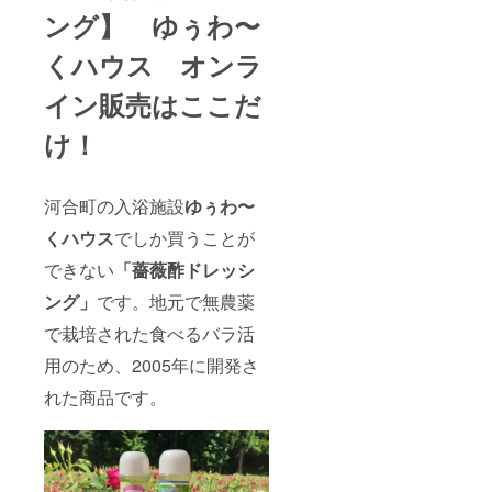
ング】 ゆぅわ〜
くハウス オンラ
イン販売はここだ
け！
河合町の入浴施設
ゆぅわ〜
くハウス
でしか買うことが
できない
「
薔薇酢ドレッシ
ング」
です。地元で無農薬
で栽培された食べるバラ活
用のため、2005年に開発さ
れた商品です。