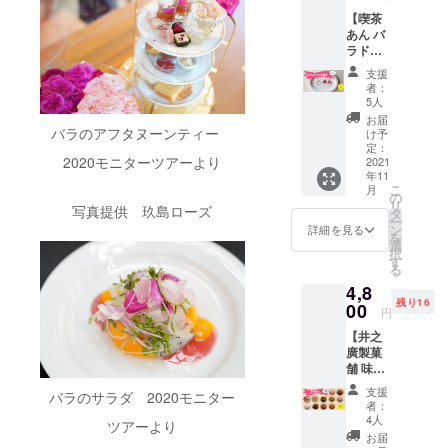
ト
入り味
ただく
●バラの
【喫茶
ジュー
噌煎餅
のがオ
塩
あん バ
ス
(3枚)井
ススメ
(10g)
ラドリ
180ml 3
之廣製
です。
玖島
ンク付
本 ●長
菓舗 賞
ローズ
支援
き食事
尾農園
味期限
者：
賞味期
券 2
のトマ
5人
限 発
枚】 ◆
ト
お届
送から
お届け
ジュー
バラのアフタヌーンティー
け予
約1年 ●
内容◆
ス
定：
葛の花
2020モニターツアーより
●喫茶あ
2021
180ml 3
びらド
年11
ん イタ
本 ●お
レッシ
こ
月
スパ・
礼のお
の
ング(1
リ
バラド
写真提供 玖島ローズ
手紙 賞
タ
本)
ー
リンク
味期
ン
詳細を見る
ゆぅ
を
セット
限 寺
選
わ〜く
択
食事券
田農
す
はうす
る
バラド
園
賞味期
4,8
リンク
2022年
限 発
残り16
は、フ
00
10月 井
円
送から
レー
関農
約2ヶ月
【井之
バーラ
園
●飛騨の
廣製菓
テ、フ
2022年
森のグ
舗 味噌
レー
8月 長
ラノー
煎餅 よ
バーミ
尾農
支援
ラ 野草
バラのサラダ 2020モニター
くばり
ルク、
園
者：
(200g)
全種類
スムー
2022年
4人
ツアーより
飛騨
セッ
ジーか
8月 ※３
お届
かわい
ト】 全