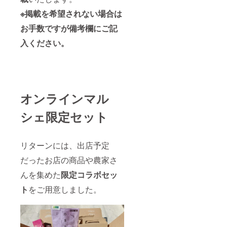
を利用
して、
※掲載を希望されない場合は
大人が
山から
お手数ですが備考欄にご記
とって
入ください。
きた黒
文字の
枝から
葉を外
したり
袋詰め
をした
オンラインマル
りしま
した。
シェ限定セット
応援よ
ろしく
お願い
しま
リターンには、出店予定
す。
だったお店の商品や農家さ
んを集めた
限定コラボセッ
ト
をご用意しました。