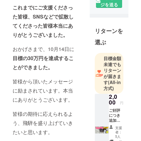
バラ」を
ジを送る
これまでにご支援くださっ
きっかけに
た皆様、SNSなどで拡散し
地域の活性
化を目指し
てくださった皆様本当にあ
リターンを
ています。
りがとうございました。
地元プラス
選ぶ
関係人口、
おかげさまで、10月14日に
主婦、農
目標の30万円を達成するこ
目標金額
家、会社役
未達でも
員など色々
とができました。
リターン
な職種のメ
が届きま
ンバーを巻
皆様から頂いたメッセージ
す
(All-in
き込みなが
方式)
に励まされています。本当
ら立ち上
2,0
にありがとうございます。
がった実行
00
円
委員会で
ご好評
皆様の期待に応えられるよ
す。
につき
追加し
初企画のイ
う、飛騨を盛り上げていき
まし
ベントがコ
支援
た！
たいと思います。
者：
ロナで中止
【河
5人
合っ子