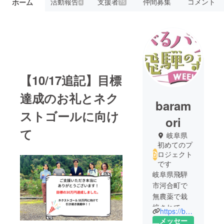
活動報告
支援者
仲間募集
コメント
ホーム
4
75
【10/17追記】目標
達成のお礼とネク
baram
ストゴールに向け
ori
て
岐阜県
初めてのプ
ロジェクト
です
岐阜県飛騨
市河合町で
無農薬で栽
培されてい
https://baramori-hida.jimdosite.com
る「食べる
メッセー