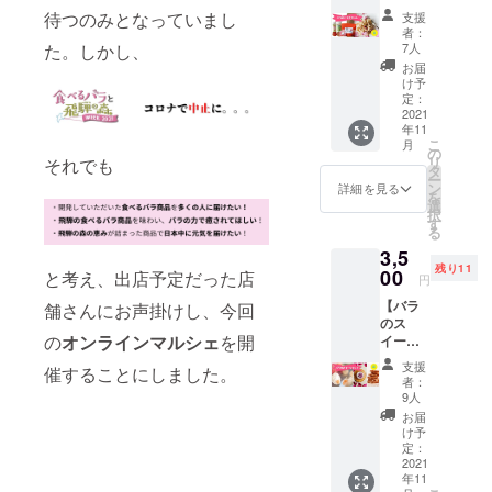
ト】 ◆
味噌煎
限 発
元の小
待つのみとなっていまし
支援
お届け
餅(3
送から
学生有
者：
内容◆
枚) 井
約3週間
7人
た。しかし、
志が地
●生パス
之廣製
●バラの
域の資
お届
タ
菓舗 賞
塩
け予
源を生
フィッ
味期
定：
(10g)1
かした
トチー
2021
限 発
玖島
商品開
年11
ネ ロー
送から
ローズ
発〜販
こ
月
ズ
約3ヶ月
の
賞味期
売まで
リ
それでも
(200g)
●バラ酢
タ
限 発
を学ぶ
ー
飛騨
ドレッ
ン
送から
詳細を見る
プロ
を
食〜
シング
選
約1年 ●
ジェク
択
HIDASY
(１本)
す
香るバ
トで
る
OKU~ 1
ゆぅ
ラのし
す。今
3,5
袋にパ
わ〜く
ずく
回は地
残り11
スタ
00
はうす
と考え、出店予定だった店
（バラ
元の大
円
200g入
賞味期
のシ
人との
【バラ
り(約２
舗さんにお声掛けし、今回
限 発
ロッ
コラボ
のス
名分)を
送から
プ）
レー
の
オンラインマルシェ
を開
イーツ
3袋お届
約2ヶ月
(125g)
ション
セッ
けしま
●生パス
玖島
で黒文
支援
催することにしました。
ト】 バ
す。 賞
タ
ローズ
者：
字の商
ラのス
味期
フェッ
9人
賞味期
品化を
イーツ
限 発
トチー
限 発送
お届
行いま
のみを
送から
ネ ロー
け予
から約
した。
集めま
約3週間
定：
ズ
６ヶ月
夏休み
した！
2021
●バラの
(200g)
●香るバ
を利用
年11
◆お届
塩(10g)
飛騨
ラのラ
して、