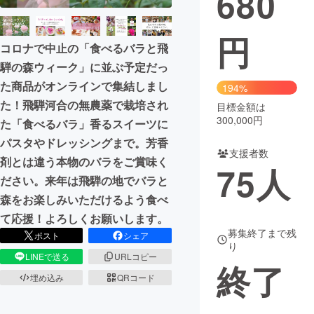
680
まちづくり・地域活性化
円
コロナで中止の「食べるバラと飛
騨の森ウィーク」に並ぶ予定だっ
CAMPFIRE for Social Good
CAMPFIRE Creation
た商品がオンラインで集結しまし
194%
CAMPFIREふるさと納税
machi-ya
コミュニティ
た！飛騨河合の無農薬で栽培され
目標金額は
300,000円
た「食べるバラ」香るスイーツに
パスタやドレッシングまで。芳香
支援者数
剤とは違う本物のバラをご賞味く
75
人
ださい。来年は飛騨の地でバラと
森をお楽しみいただけるよう食べ
て応援！よろしくお願いします。
募集終了まで残
ポスト
シェア
り
LINEで送る
URLコピー
終了
埋め込み
QRコード