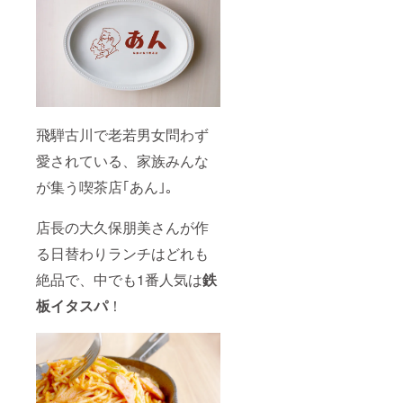
飛騨古川で老若男女問わず
愛されている、家族みんな
が集う喫茶店｢あん｣。
店長の大久保朋美さんが作
る日替わりランチはどれも
絶品で、中でも1番人気は
鉄
板
イタスパ
！