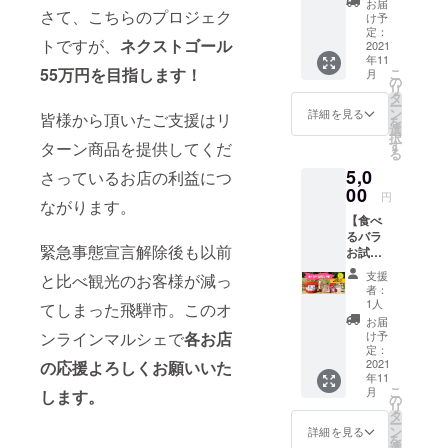
になったけ
お届
マル
さて、こちらのプロジェク
け予
ど、このま
シェ応
定：
トですが、
ネクストゴール
までは終わ
援】 ◆
2021
年11
お届け
れない！自
55万円を目指します！
こ
月
内容◆
の
リ
分のため子
●乾燥さ
タ
ー
せた黒
どもたちの
ン
詳細を見る
皆様から頂いたご支援はリ
を
文字枝
選
ため、100年
択
100g ●
す
ターン商品を提供してくだ
る
先の地域の
使い方
5,0
説明書
さっているお店の利益につ
ために、立
●お礼の
00
円
ち上がった
ながります。
お手紙
【食べ
ばかりの実
黒文字
るバラ
はとて
行委員会で
緊急事態宣言解除後も以前
お試し
も良い
日々奮闘
６種】
香りが
支援
と比べ観光のお客様が減っ
◆お届
する木
中。
者：
け内容
です。
1人
てしまった飛騨市。このオ
◆ ●
入浴剤
お届
ちょ
などと
け予
ンラインマルシェで
各お店
こっと
してご
定：
バラの
2021
の応援よろしくお願いいた
活用く
年11
花びら
ださ
こ
月
します。
入り味
い。不
の
リ
噌煎餅
織布の
タ
ー
(3枚)
袋など
ン
詳細を見る
を
井之廣
に入れ
選