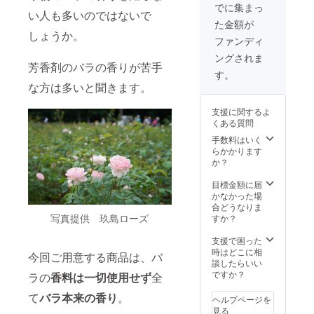
袋など
(10g)1
でに集まっ
い人も多いのではないで
に入れ
玖島
た金額が
て浴槽
ローズ
しょうか。
に入れ
賞味期
ファンディ
ても良
限 発
ングされま
いです
送から
芳香剤のバラの香りが苦手
が、鍋
約1年 ●
す。
で煎じ
香るバ
な方は多いと聞きます。
て濾し
ラのし
たもの
ずく
支援に関するよ
をお風
（バラ
くある質問
呂に入
のシ
れるの
ロッ
手数料はいく
がオス
プ）
らかかります
スメで
(125g)
か？
す。 ※
玖島
カビが
ローズ
目標金額に届
生えや
賞味期
かなかった場
すいの
限 発送
合どうなりま
で、高
から約
写真提供 玖島ローズ
すか？
温多湿
６ヶ月
を避け
●香るバ
支援で困った
て保存
ラのラ
時はどこに相
今回ご用意する商品は、バ
してく
ングド
談したらいい
ださ
シャ(3
ですか？
ラの
香料は一切使用せず
全
い。 河
枚) 玖
合っ子
島ロー
て
バラ本来の香り
。
ヘルプページを
マル
ズ 賞味
見る