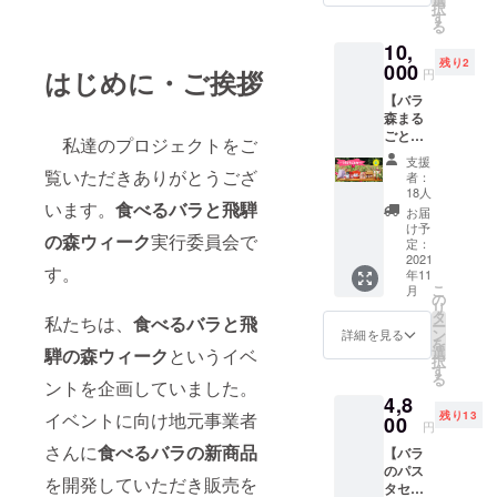
択
製菓舗
て浴槽
す
る
賞味期
に入れ
10,
限 発
ても良
残り2
送から
000
いです
はじめに・ご挨拶
円
約3ヶ月
が、鍋
【バラ
●バラ酢
で煎じ
森まる
ドレッ
て濾し
ごと
シング
たもの
私達のプロジェクトをご
セッ
(１本)
をお風
支援
ト】 食
ゆぅ
覧いただきありがとうござ
呂に入
者：
べるバ
わ〜く
れるの
18人
ラと飛
います。
食べるバラと飛騨
はうす
がオス
お届
騨の森
賞味期
スメで
け予
の森ウィーク
実行委員会で
ウィー
限 発
定：
す。 ※
ク出品
2021
送から
カビが
す。
年11
予定
約2ヶ月
生えや
こ
月
だった
●生パス
の
すいの
リ
商品か
タ
タ
で、高
私たちは、
食べるバラと飛
ー
ら実行
フェッ
ン
温多湿
詳細を見る
を
委員長
トチー
選
を避け
騨の森ウィーク
というイベ
択
がおす
ネ ロー
す
て保存
る
すめの
ントを企画していました。
ズ
してく
4,8
品を選
(200g)
ださ
残り13
イベントに向け地元事業者
びまし
00
飛騨
い。 河
円
た。 ◆
食〜
合っ子
さんに
食べるバラの新商品
【バラ
お届け
HIDASY
マル
のパス
内容◆
OKU~
シェ
を開発していただき販売を
タセッ
●バラの
賞味期
は、地