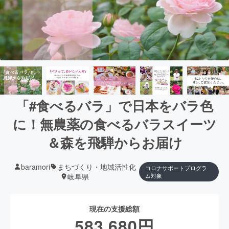
「#食べるバラ」で日本をバラ色
に！無農薬の食べるバラスイーツ
＆森を飛騨からお届け
baramori
まちづくり・地域活性化
コロナサポートプログラ
岐阜県
ム対象
現在の支援総額
583,680
円