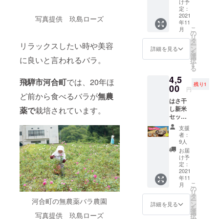
ら１つ
種類各
け予
やまさ
ての味
選択で
定：
１本ず
ち工房
を試し
2021
きま
つを箱
写真提供 玖島ローズ
賞味期
年11
たいあ
す。 使
詰めし
限 発
こ
月
なた
用期
の
たセッ
送から
リ
へ！秋
限 発
タ
トを３
約2ヶ月
リラックスしたい時や美容
ー
の全種
送から
ン
セット
詳細を見る
●葛入り
を
類が
半年 ●
選
お届け
に良いと言われるバラ。
野草茶
択
入った
お礼の
す
しま
(10パッ
る
セット
お手紙
す。
ク) か
4,5
です。
飛騨市
飛騨市河合町
では、20年ほ
わい野
残り1
◆お届
00
古川町
円
草茶研
け内容
ど前から食べるバラが
無農
の「喫
究グ
はさ干
◆ 1.
茶あ
ループ
し新米
薬で
栽培されています。
ちょ
ん」の
賞味期
セット
こっと
バラド
限 発
◆お届
バラの
リンク
支援
送から1
け内容
花びら
付き食
者：
年 ●ト
◆ ●飛
入り味
事券で
9人
マト
騨河合
噌煎
す。 常
お届
ジュー
産令和3
餅 3袋
連さん
け予
ス３種
年 はさ
2.味噌
定：
から観
類飲み
干しコ
2021
煎餅 3
光の方
比べ
年11
シヒカ
袋 3.生
までぜ
こ
セット
月
リ 白
しょう
の
ひご利
リ
(180ml
米4kg ●
が入り
タ
用くだ
ー
3本)
河合町の無農薬バラ農園
醤油め
味噌煎
ン
さい。
詳細を見る
を
寺田農
しの
餅 3袋
選
郵送で
写真提供 玖島ローズ
択
園,井関
素 2合
4.酒か