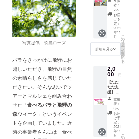
支援
援】 ◆
×3本)
グラ
者：
お届け
ゆぅ
5人
ノーラ
内容◆
わ〜く
入り味
お届
●NOAS
はうす
け予
噌煎
OBIキャ
賞味期
定：
餅 1袋
ンプ場
2021
限 発
10.メナ
年11
ステッ
送から
モミ入
こ
月
カー(1
約2ヶ月
の
り味噌
リ
写真提供 玖島ローズ
枚) 直径
●お礼の
タ
煎餅 2
ー
10cm
お手紙
ン
詳細を見る
袋 11.メ
を
屋外使
選
ナモミ
択
用OK カ
す
バラをきっかけに飛騨にお
＆野草
る
ラー、
グラ
2,0
ホワイ
越しいただき、飛騨の自然
ノーラ
ト、ブ
00
入り味
円
の素晴らしさを感じていた
ラック
噌煎餅
【ただ
の３色
1袋 お
だきたい。そんな思いでツ
ただ支
から1枚
礼のお
援】 ◆
選んで
手紙 賞
アーとマルシェを組み合わ
お届け
くださ
味期限
支援
内容◆
い。 ※
者：
せた「
食べるバラと飛騨の
は発送
お礼の
指定が
8人
から約
メール
ない場
森ウィーク
」というイベン
お届
3ヶ月
をE-
合はこ
け予
mailに
トを企画していました。近
ちらで
定：
てお送
2021
お選び
年11
隣の事業者さんには、食べ
りいた
しま
こ
月
しま
す。
の