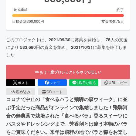
終了
194
%達成
目標金額
300,000
円
支援者数
75
人
このプロジェクトは、
2021/09/30
に募集を開始し、
75
人の支援
により
583,680
円の資金を集め、
2021/10/31
に募集を終了しま
した
もう一度プロジェクトをやってほしい
ポスト
シェア
LINEで送る
URLコピー
埋め込み
QRコード
コロナで中止の「食べるバラと飛騨の森ウィーク」に並
ぶ予定だった商品がオンラインで集結しました！飛騨河
合の無農薬で栽培された「食べるバラ」香るスイーツに
パスタやドレッシングまで。芳香剤とは違う本物のバラ
をご賞味ください。来年は飛騨の地でバラと森をお楽し