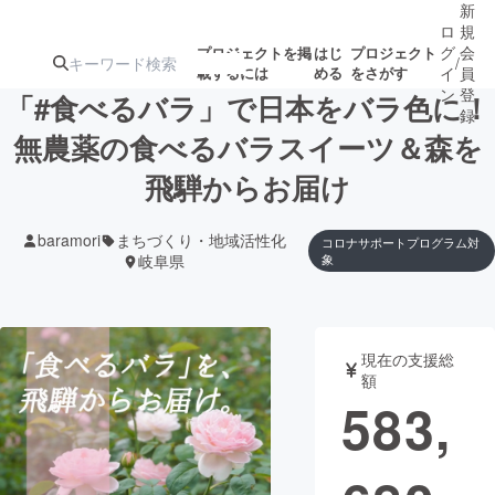
新
ロ
規
グ
会
プロジェクトを掲
はじ
プロジェクト
/
載するには
める
をさがす
イ
員
ン
登
「#食べるバラ」で日本をバラ色に！
録
無農薬の食べるバラスイーツ＆森を
飛騨からお届け
人気のプロ
注目のリ
注目の新着プロ
募集終了が近いプ
もうすぐ公開
ジェクト
ターン
ジェクト
ロジェクト
されます
baramori
まちづくり・地域活性化
コロナサポートプログラム対
岐阜県
象
アート・写真
音楽
テクノロジー・ガジェット
ゲーム・サ
現在の支援総
額
583,
映像・映画
書籍・雑誌
ビジネス・起業
チャレンジ