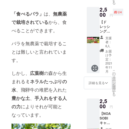
す
お届け
る
農園,長
用 １
す入り
いたし
尾農園
2,5
個 飛
味噌煎
ます。
賞味期
残り4
「食べるバラ」
は、
無農薬
騨かわ
00
餅 1袋
円
限 寺
いやま
5.ちょ
田農
で栽培されている
から、食
【ド
さち工
こっと
園
レッシ
房 ●酢
緑茶玄
べることができます。
2022年
ング
めしの
米入り
10月 井
セッ
素 2
味噌煎
支援
関農
ト】 ◆
合用
餅 2袋
者：
バラを無農薬で栽培するこ
園
お届け
１個
6.ちょ
6人
2022年
内容◆
飛騨か
こっと
とは難しいと言われていま
お届
8月 長
●バラ酢
わいや
お芋入
け予
尾農
ドレッ
まさち
定：
す。
り味噌
園
シング
2021
工房 ●
煎餅 1
2022年
年11
(180ml
お礼の
袋 7.
こ
月
8月
しかし、
広葉樹
の森から生
×3本)
お手紙
の
ちょ
リ
ゆぅ
タ
こっと
ー
まれる
ミネラルたっぷりの
わ〜く
ン
珈琲入
詳細を見る
を
はうす
選
り味噌
水
、飛騨牛の堆肥を入れた
択
賞味期
す
煎餅 1
る
限 発
袋 8.
豊かな土
、
手入れをする
人
2,5
送から
ちょ
約2ヶ月
00
の力
によりそれが可能と
こっと
円
●クズの
えごま
【NOA
花びら
なっています。
入り味
SOBI
ドレッ
噌煎
キャン
シング
餅 1袋
プ場応
(180ml
9.野草