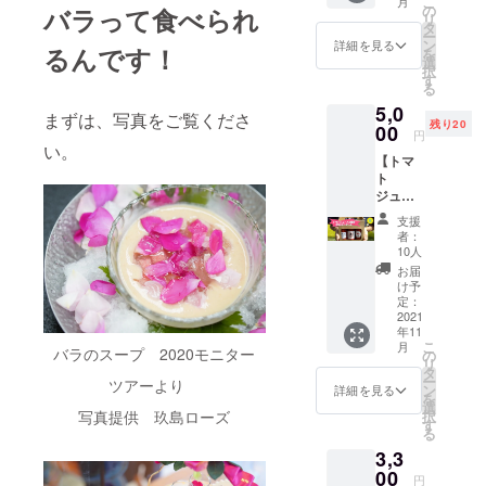
こ
月
け内容
玖島
の
食〜
バラって食べられ
ングド
大人が
リ
◆ ●
ローズ
タ
HIDASY
シャ(3
山から
ー
ローズ
●バラ酢
ン
OKU~
詳細を見る
枚) 玖
とって
るんです！
を
キャン
ドレッ
選
賞味期
島ロー
きた黒
択
ディ
シング
す
限 発
ズ 賞味
文字の
る
(75g
180ml 1
送から
期限
枝から
5,0
12~13
本 賞味
約3週間
発送か
まずは、写真をご覧くださ
葉を外
残り20
個) 玖島
00
期限
●香るバ
ら約
円
したり
ローズ
発送か
い。
ラのし
４ヶ月
袋詰め
【トマ
賞味期
ら約2ヶ
ずく
●お礼の
をした
ト
限
月 ●葛
(125g)
お手紙
りしま
ジュー
2022年
の花び
玖島
した。
ス３種
7月 ●香
らド
ローズ
支援
応援よ
類飲み
るバラ
レッシ
賞味期
者：
ろしく
比べ
のラン
ング
10人
限 発送
お願い
セッ
グド
180ml 1
から約
お届
しま
ト】 ◆
シャ(3
本 賞味
け予
６ヶ月
す。
お届け
枚)玖島
定：
期限
●香るバ
内容◆
2021
ローズ
発送か
ラのラ
年11
●寺田農
賞味期
ら約2ヶ
ングド
こ
月
園のト
バラのスープ 2020モニター
限 発
の
月 シン
シャ(3
リ
マト
送から
タ
プル
枚) 玖
ー
ツアーより
ジュー
約４ヶ
ン
に、バ
詳細を見る
島ロー
を
ス
月 ●
選
ターと
ズ 賞味
択
写真提供 玖島ローズ
180ml 3
ちょ
す
バラの
期限
る
本 ●井
こっと
塩でお
発送か
3,3
関農園
バラの
召し上
ら約
のトマ
00
花びら
がりい
４ヶ月
円