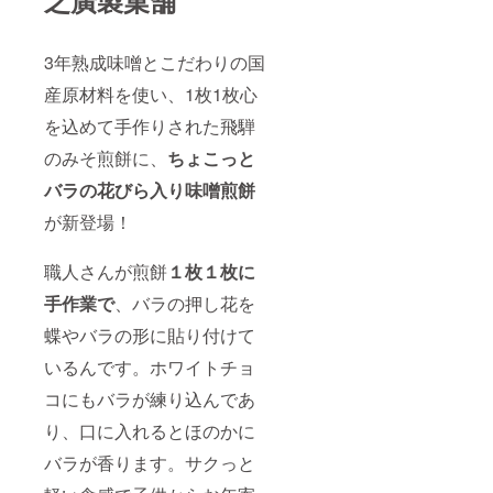
之廣製菓舗
3年熟成味噌とこだわりの国
産原材料を使い、1枚1枚心
を込めて手作りされた飛騨
のみそ煎餅に、
ちょこ
っと
バラの花びら入り味噌煎餅
が新登場！
職人さんが煎餅
１枚１枚に
手作業で
、バラの押し花を
蝶やバラの形に貼り付けて
いるんです。ホワイトチョ
コにもバラが練り込んであ
り、口に入れるとほのかに
バラが香ります。サクっと