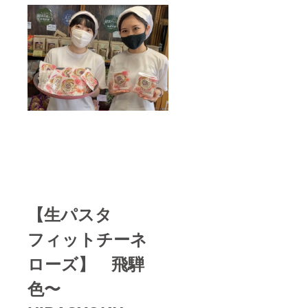
【生パスタ
フィットチーネ
ローズ】 飛騨
色〜