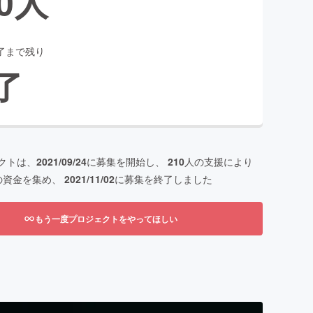
0
人
了まで残り
了
クトは、
2021/09/24
に募集を開始し、
210
人の支援により
の資金を集め、
2021/11/02
に募集を終了しました
もう一度プロジェクトをやってほしい