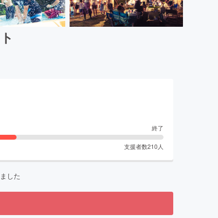
クト
終了
支援者数
210
人
ました