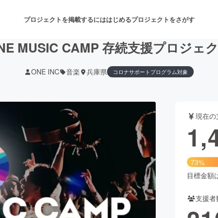
プロジェクトを掲載するには
はじめる
プロジェクトをさがす
NE MUSIC CAMP 存続支援プロジェ
ONE INC
音楽
兵庫県
コロナサポートプログラム対象
注目のリターン
注目の新着プロジェクト
募集終了が近いプロジェクト
も
現在の
音楽
舞台・パフォーマンス
1,
ゲーム・サービス開発
フード・飲食店
73%
書籍・雑誌出版
アニメ・漫画
目標金額は2
支援者
チャレンジ
ビューティー・ヘルスケ