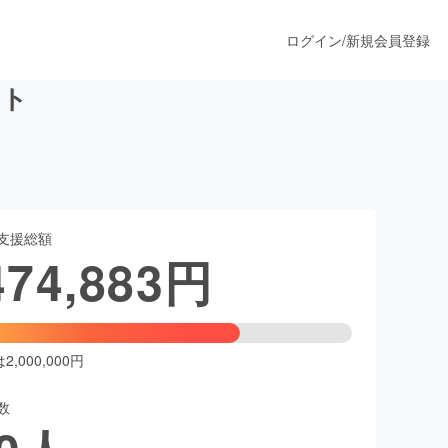
ログイン
/
新規会員登録
クト
うすぐ公開されます
支援総額
プロダクト
474,883
円
ファッション
スポーツ
,000,000円
数
ア
ソーシャルグッド