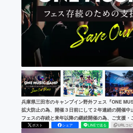
まちづくり・地域活性化
兵庫県三田市のキャンプイン野外フェス『ONE MUSI
拡大防止の為、開催３日前にして２年連続の開催中
フェスの存続と来年以降の継続開催の為、ご支援・
ポスト
シェア
LINEで送る
URLコ