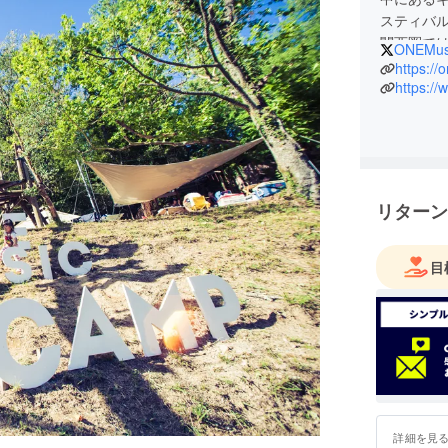
スティバル
関西圏で
ONEMus
トドア好き
https:/
2019）
https:/
「プール
以外でも
ローカル
行ってお
キング全国
リターン
海外メディアb
に日本か
目
詳細を見