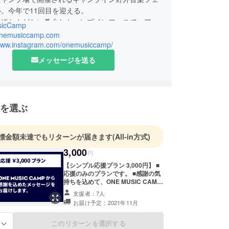
。今年で11回目を迎える。
はほとんどない希少なキャンプインフェスで、アウ
icCamp
やファミリーが多く来場し、直近の6年（2014〜
/onemusiccamp.com
連続でチケットが完売。
/www.instagram.com/onemusiccamp/
やアスレチックを備えたキャンプ場」という、音楽
メッセージを送る
存分に遊べるロケーションが魅力。
フェスとしては異例の海外アーティストの招聘を
り、日本経済新聞の朝刊プラスワン「なんでもラン
野外フェスTOP10」にて4位に選出。
を選ぶ
eehypeが選ぶ世界の「Best Music Festivals」
ら唯一選出された。
標金額未達でもリターンが届きます
(All-in方式)
3,000
円
【シンプル応援プラン 3,000円】 ■
応援のみのプランです。 ■感謝の気
持ちを込めて、ONE MUSIC CAMP
運営事務局よりお礼のメッセージを
支援者：7人
お届けします。
お届け予定：2021年11月
このリターンを選択する
る