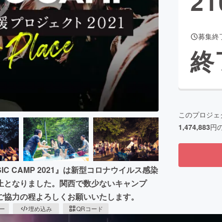
21
募集終
CAMPFIRE for Social Good
CAMPFIRE Creation
終
CAMPFIREふるさと納税
machi-ya
コミュニティ
このプロジェ
1,474,883
円
C CAMP 2021』は新型コロナウイルス感染
止となりました。関西で数少ないキャンプ
ご協力の程よろしくお願いいたします。
ピー
埋め込み
QRコード