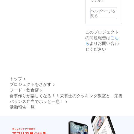
ですの
でメー
ヘルプページを
ルかお
見る
電話に
て、予
約を承
このプロジェクト
りま
の問題報告は
こち
す。 店
舗運営
ら
よりお問い合わ
後は公
せください
式LINE
を開設
予定で
すの
で、予
定など
トップ
>
はそち
プロジェクトをさがす
>
らでご
フード・飲食店
>
確認下
さいま
食事作りが楽しくなる！！栄養士のクッキング教室と、栄養
せ。 開
バランス弁当でホッと一息！
>
業は、
活動報告一覧
神奈川
県秦野
市、伊
勢原
市、厚
木市、