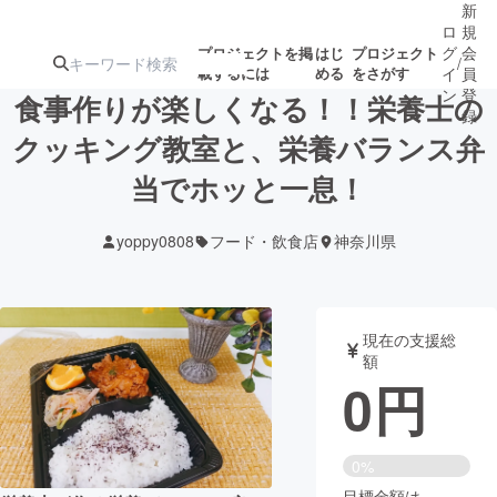
新
ロ
規
グ
会
プロジェクトを掲
はじ
プロジェクト
/
載するには
める
をさがす
イ
員
ン
登
食事作りが楽しくなる！！栄養士の
録
クッキング教室と、栄養バランス弁
当でホッと一息！
人気のプロ
注目のリ
注目の新着プロ
募集終了が近いプ
もうすぐ公開
ジェクト
ターン
ジェクト
ロジェクト
されます
yoppy0808
フード・飲食店
神奈川県
アート・写真
音楽
現在の支援総
テクノロジー・ガジェット
ゲーム・サ
額
0
円
映像・映画
書籍・雑誌
0%
ビジネス・起業
チャレンジ
目標金額は