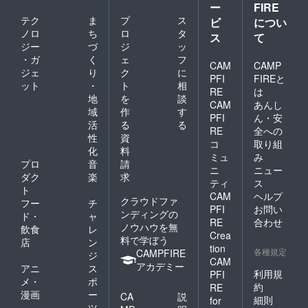
ー
FIRE
2022年
テク
ま
プ
ス
8月まで
ビ
につい
とさせ
ノロ
ち
ロ
タ
ス
て
ていた
ジー
づ
ジ
ッ
だきま
・ガ
く
ェ
フ
す。 ※
CAM
CAMP
ジェ
り
ク
に
画像は
PFI
FIREと
ット
・
ト
相
無料ロ
RE
は
ゴ作成
地
を
談
CAM
あんし
メー
域
作
す
PFI
ん・安
カー
活
る
る
Design
RE
全への
性
資
Evo様
コ
取り組
化
料
で作成
ミュ
み
したも
プロ
音
請
ニ
ニュー
ので
ダク
楽
求
ティ
ス
す。
ト
CAM
ヘルプ
クラウドファ
フー
チ
PFI
お問い
ンディングの
ド・
ャ
RE
合わせ
ノウハウを無
飲食
レ
Crea
料で学ぼう
店
ン
tion
各種規定
CAMPFIRE
ジ
CAM
アカデミー
アニ
ス
利用規
PFI
メ・
ポ
約
RE
漫画
ー
CA
説
細則
for
ツ