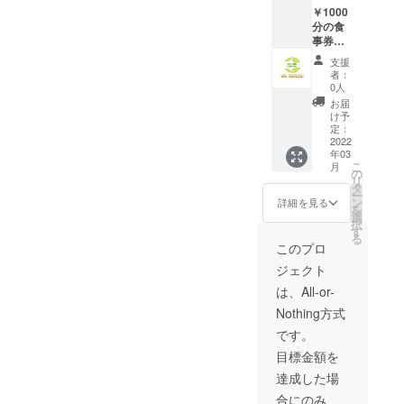
ス弁当を
￥1000
分の食
作っており
事券ま
ます。
たは、
支援
クッキ
趣味はポー
者：
ング教
0人
ルダンス
室1回
お届
で、週に1～
(店舗で
け予
の教室
定：
2回 身体を
参加の
2022
動かしてい
年03
場合は
こ
月
ます。
40分～1
の
リ
時間程
タ
ー
度で材
ン
詳細を見る
是非、ご支
を
料費込
選
択
み。
援 よろし
す
る
Zoomな
このプロ
くお願い致
どのオ
します！！
ジェクト
ンライ
ンクッ
は、All-or-
キング
Nothing方式
教室は1
時間～1
です。
時間半
目標金額を
程度
で、主
達成した場
菜・副
合にのみ、
菜1～2