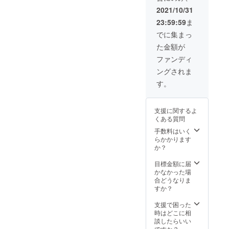
品・汁
2021/10/31
物など
23:59:59
ま
の定食
を一緒
でに集まっ
に作り
た金額が
ます。
←食材
ファンディ
は各家
ングされま
庭で必
要な分
す。
を自分
達で用
意して
支援に関するよ
いただ
くある質問
きま
す。)参
手数料はいく
加でき
らかかります
ます。
か？
店舗で
のお食
目標金額に届
事や、
かなかった場
お弁
合どうなりま
当、
すか？
クッキ
ング教
支援で困った
室など
時はどこに相
は全て
談したらいい
予約制
ですか？