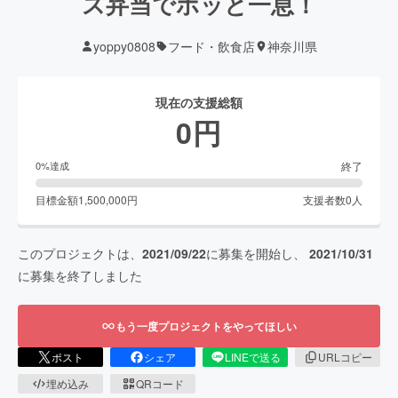
ス弁当でホッと一息！
yoppy0808
フード・飲食店
神奈川県
現在の支援総額
0
円
終了
0
%達成
目標金額
1,500,000
円
支援者数
0
人
このプロジェクトは、
2021/09/22
に募集を開始し、
2021/10/31
に募集を終了しました
もう一度プロジェクトをやってほしい
ポスト
シェア
LINEで送る
URLコピー
埋め込み
QRコード