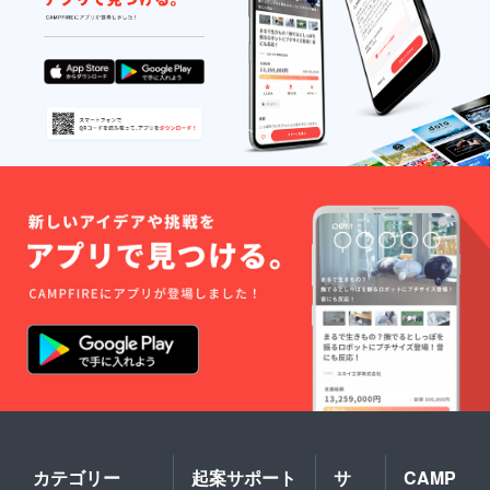
平塚市
あたり
で考え
ており
ますの
で、ご
支援い
ただけ
る方は
備考欄
に ①食
事券②
店舗で
のクッ
キング
教室参
加③オ
ンライ
ンクッ
キング
教室の
いずれ
かを明
記くだ
さい。
全て、
有効期
カテゴリー
起案サポート
サ
CAMP
限は