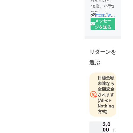
40歳。小学3
年男、小学1
https://www.instagram.com/p/CTn9gJtBVsH/?utm_medium=copy_link
年女、年長
メッセー
男の子育て
ジを送る
に奮闘しな
がら働く
ワーママで
リターンを
す！
栄養士とし
選ぶ
て、老健や
保育園で20
目標金額
年近く働い
未達なら
てぃり、現
全額返金
在は歯科医
されます
院に勤務し
(All-or-
ており、歯
Nothing
科医院で働
方式)
く方々の、
3,0
栄養に考慮
00
したバラン
円