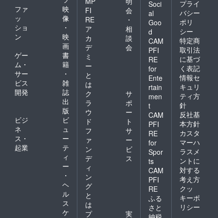
MP
明
プライ
Soci
ファ
映
FI
会
バシー
al
ッ
像
RE
・
ポリ
Goo
ショ
・
ア
相
シー
d
ン
映
カ
談
特定商
CAM
画
デ
会
取引法
PFI
ゲー
書
ミ
に基づ
RE
ム・
籍
ー
く表記
for
サー
・
と
情報セ
Ente
ビス
雑
は
キュリ
rtain
開発
誌
ク
サ
ティ方
men
出
ラ
ポ
針
t
版
ウ
ー
反社基
CAM
ビジ
ビ
ド
ト
本方針
PFI
ネ
ュ
フ
サ
カスタ
RE
ス・
ー
ァ
ー
マーハ
for
起業
テ
ン
ビ
ラスメ
Spor
ィ
デ
ス
ントに
ts
ー
ィ
対する
CAM
・
ン
考え方
PFI
ヘ
グ
クッ
RE
ル
と
キーポ
ふる
ス
は
リシー
さと
ケ
プ
実
納税