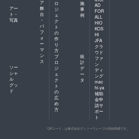
ア
ロ
施
AD
アー
舞
ジ
事
FOR
ト・
台
ェ
例
ALL
写真
・
ク
HIO
パ
ト
KOS
フ
の
HI
ォ
作
JFA
ー
り
クラ
マ
方
ウド
ン
プ
統
ファ
ス
ロ
計
ン
ソー
ジ
デ
ディ
シャ
ェ
ー
ング
ル
ク
タ
mac
グッ
ト
hi-ya
ド
の
補助
広
金申
め
請サ
方
ポー
ト
「QRコード」は株式会社デンソーウェーブの登録商標です。