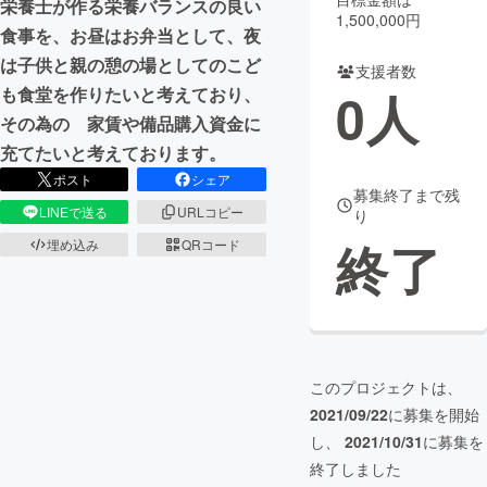
栄養士が作る栄養バランスの良い
1,500,000円
食事を、お昼はお弁当として、夜
まちづくり・地域活性化
は子供と親の憩の場としてのこど
支援者数
0
人
も食堂を作りたいと考えており、
CAMPFIRE for Social Good
CAMPFIRE Creation
その為の 家賃や備品購入資金に
CAMPFIREふるさと納税
machi-ya
コミュニティ
充てたいと考えております。
ポスト
シェア
募集終了まで残
LINEで送る
URLコピー
り
終了
埋め込み
QRコード
このプロジェクトは、
2021/09/22
に募集を開始
し、
2021/10/31
に募集を
終了しました