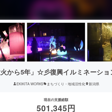
大火から5年」☆彡復興イルミネーショ
EKIKITA WORKS
まちづくり・地域活性化
新潟県
現在の支援総額
501,345
円