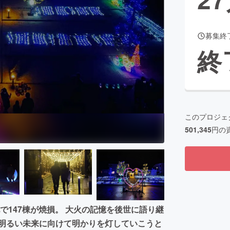
募集終
CAMPFIRE for Social Good
CAMPFIRE Creation
終
CAMPFIREふるさと納税
machi-ya
コミュニティ
このプロジェ
501,345
円の
地で147棟が焼損。 大火の記憶を後世に語り継
の明るい未来に向けて明かりを灯していこうと