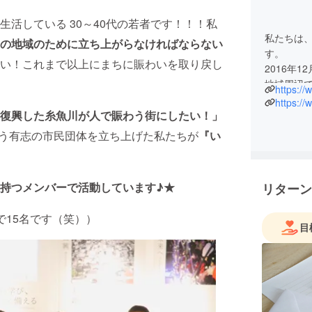
活している 30～40代の若者です！！！私
私たちは
の地域のために立ち上がらなければならない
す。
い！これまで以上にまちに賑わいを取り戻し
2016年
地域周辺で
https:/
私たちは
https://
復興した糸魚川が人で賑わう街にしたい！」
地域のた
た。そし
う有志の市民団体を立ち上げた私たちが
『い
わいを取
た。
持つメンバーで活動しています♪★
リターン
「糸魚川
「復興し
で15名です（笑））
という使命
目
体を立ち
います。
★大火か
で活動して