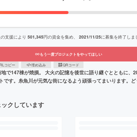
人の支援により
501,345
円の資金を集め、
2021/11/25
に募集を終了しま
もう一度プロジェクトをやってほしい
RLコピー
埋め込み
QRコード
市街地で147棟が焼損。 大火の記憶を後世に語り継ぐとともに、
トです。糸魚川が元気な街になるよう頑張ってまいります。ど
ェックしています