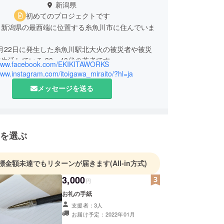
新潟県
初めてのプロジェクトです
、新潟県の最西端に位置する糸魚川市に住んでいま
12月22日に発生した糸魚川駅北大火の被災者や被災
生活している 30～40代の若者です。
/www.facebook.com/EKIKITAWORKS
、大火の焼け跡で真っ暗になったまちを見て、この
www.instagram.com/itoigawa_miraito/?hl=ja
めに立ち上がらなければならないと強く感じまし
メッセージを送る
て、まちを明るくしたい！これまで以上にまちに賑
り戻したい！という想いをもって立ち上がりまし
を選ぶ
大火の記憶を後世に残したい！」
た糸魚川が人で賑わう街にしたい！」
感のもと【EKIKITAWORKS】という有志の市民団
標金額未達でもリターンが届きます
(All-in方式)
上げた私たちが『いといがわミライト』を主催して
3,000
円
お礼の手紙
ら糸魚川を元気にしたいという想いを持つメンバー
支援者：3人
います♪★
お届け予定：2022年01月