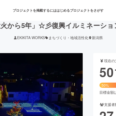
プロジェクトを掲載するには
はじめる
プロジェクトをさがす
大火から5年」☆彡復興イルミネーショ
EKIKITA WORKS
まちづくり・地域活性化
新潟県
注目のリターン
注目の新着プロジェクト
募集終了が近いプロジェクト
も
現在の
音楽
舞台・パフォーマンス
50
ゲーム・サービス開発
フード・飲食店
50%
書籍・雑誌出版
アニメ・漫画
目標金額は1
支援者
チャレンジ
ビューティー・ヘルスケ
27