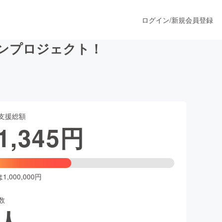
ログイン
/
新規会員登録
ンプロジェクト！
うすぐ公開されます
支援総額
プロダクト
1,345
円
ファッション
スポーツ
,000,000円
数
ア
ソーシャルグッド
人