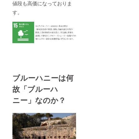
ロポリ
ポッド
してい
す。）
値段も高価になっておりま
の場合
スや蜂
や衣
ます。
を予定
ブルー
蜜酒
服、小
商品数
してい
す。
ハニー
（ミー
物など
は多く
ます。
側は損
ド）、
を予定
する予
別途費
害賠償
ロイヤ
してい
定はあ
用かか
請求は
ルゼ
ます。
りませ
りま
可能で
リー、
商品数
ん。 ＊
す。友
すが甲
またブ
は多く
食事会
人は2人
は損害
ルーハ
する予
は蜂蜜
程度ま
賠償請
ニーの
定はあ
を使用
で参加
求は不
ロゴが
りませ
したス
可能と
可とし
入った
ん。 ＊
イーツ
し、非
ます。
ハニー
食事会
ティー
会員の
現在、
ポッド
は蜂蜜
パー
参加費
甲でな
や小物
を使用
ティー
ブルーハニーは何
用は会
い場合
などを
したス
（都内
員様よ
でも、
予定し
イーツ
予定。
り高く
故「ブルーハ
将来的
ていま
ティー
現在実
なりま
に甲に
す。 ＊
パー
店舗が
す。も
なった
ニー」なのか？
食事会
ティー
ないた
ちろん
場合に
は蜂蜜
（都内
めラグ
コロナ
は自動
を使用
予定。
ジュア
対策は
的に
したハ
現在実
リーな
しっか
「ブ
ニース
店舗が
場所を
り行い
ルーハ
イーツ
ないた
お借り
ます。
ニー創
ティー
めラグ
しま
＊可能
立支援
パー
ジュア
す。）
な限り
者」の