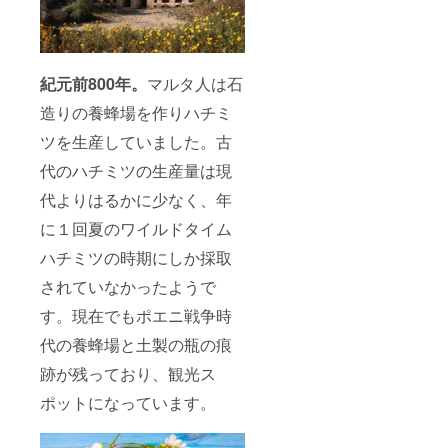
ティー
リーな
を予定
ハチミ
肩書き
（都内
場所を
してい
ツは在
は剥奪
予定。
お借り
ます。
庫して
されま
現在実
しま
別途費
おく予
す。＊
店舗が
す。）
用かか
定です
「ブ
ないた
を予定
紀元前800年。
マルタ人は石
りま
が、輸
ルーハ
めラグ
してい
す。友
入でき
ニー創
造りの養蜂場を作りハチミ
ジュア
ます。
人は2人
る総量
立支援
リーな
別途費
程度ま
が少な
者」の
ツを生産していました。古
場所を
用かか
で参加
いこと
肩書を
お借り
りま
可能と
に加え
代のハチミツの生産量は現
悪意の
しま
す。友
し、非
て大雨
ある用
す。）
人は2人
会員の
や洪水
代よりはるかに少なく、年
途（詐
を予定
程度ま
参加費
などで
欺やマ
してい
で参加
に１回夏のワイルドタイム
用は会
全くハ
ルチな
ます。
可能と
員様よ
チミツ
ど）に
ハチミツの時期にしか採取
別途費
し、非
り高く
が採れ
使用し
用かか
会員の
なりま
ない年
た場
されていなかったようで
りま
参加費
す。コ
もある
合、ブ
す。友
用は会
ロナ対
ため
ルーハ
す。現在でもポエニ戦争時
人は2人
員様よ
策は
「在庫
ニー側
程度ま
り高く
しっか
無し」
代の養蜂場と土製の瓶の痕
は肩書
で参加
なりま
り行い
とな
きを剥
可能と
す。コ
ます。
跡が残っており、観光ス
り、会
奪する
し、非
ロナ対
＊可能
員様で
権利を
ポットになっています。
会員の
策は
な限り
も購入
有しま
参加費
しっか
ハチミ
できな
す。節
用は会
り行い
ツは在
い状態
度のあ