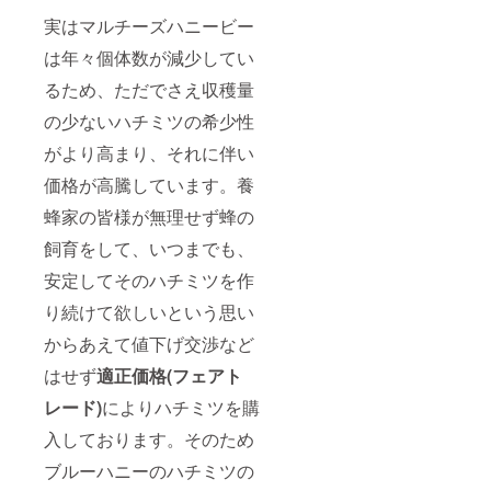
＊現在
久で
場合は
を予定
ます。
きませ
パーは
のとこ
す。た
自動的
してい
実はマルチーズハニービー
＊本文
ん。ク
付属し
ろ物理
だし事
に効力
ます。
中写真
ラウド
ており
的な会
業が廃
は年々個体数が減少してい
がなく
商品数
のTシャ
ファン
ませ
員カー
止した
なりま
は多く
ツとパ
ディン
ん。
るため、ただでさえ収穫量
ドを作
場合は
す。 ＊
する予
ンツは
グ終了
成する
自動的
オリジ
定はあ
このリ
後、こ
の少ないハチミツの希少性
予定は
に効力
ナル商
りませ
ターン
のリ
ござい
がなく
品はプ
ん。 ＊
には含
ターン
がより高まり、それに伴い
ませ
なりま
ロポリ
食事会
まれま
の支援
ん。 ＊
す。 ＊
スや蜂
は蜂蜜
価格が高騰しています。養
せんの
者が甲
会員権
オリジ
蜜酒
を使用
でご注
だと判
の効果
ナル商
（ミー
蜂家の皆様が無理せず蜂の
したス
意くだ
明した
は半永
品はプ
ド）、
イーツ
さい。
場合
飼育をして、いつまでも、
久で
ロポリ
ロイヤ
ティー
「ブ
す。た
スや蜂
ルゼ
パー
ルーハ
安定してそのハチミツを作
だし事
蜜酒
リー、
ティー
ニー創
業が廃
（ミー
またブ
（都内
立支援
り続けて欲しいという思い
止した
ド）、
ルーハ
予定。
者」の
場合は
ロイヤ
ニーの
現在実
からあえて値下げ交渉など
肩書き
自動的
ルゼ
ロゴが
店舗が
は剥奪
に効力
リー、
入った
はせず
適正価格(フェアト
ないた
いたし
がなく
またブ
ハニー
めラグ
ます。
なりま
ルーハ
レード)
によりハチミツを購
ポッド
ジュア
その際
す。 ＊
ニーの
や衣
リーな
返金は
入しております。そのため
オリジ
ロゴが
服、小
場所を
行いま
ナル商
入った
物など
お借り
せん。
ブルーハニーのハチミツの
品はプ
ハニー
を予定
しま
またそ