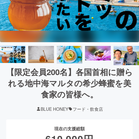
【限定会員200名】各国首相に贈ら
れる地中海マルタの希少蜂蜜を美
食家の皆様へ。
BLUE HONEY
フード・飲食店
現在の支援総額
610,000
円