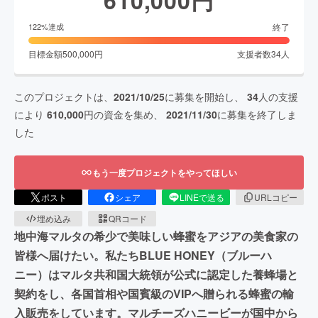
終了
122
%達成
目標金額
500,000
円
支援者数
34
人
このプロジェクトは、
2021/10/25
に募集を開始し、
34
人の支援
により
610,000
円の資金を集め、
2021/11/30
に募集を終了しま
した
もう一度プロジェクトをやってほしい
ポスト
シェア
LINEで送る
URLコピー
埋め込み
QRコード
地中海マルタの希少で美味しい蜂蜜をアジアの美食家の
皆様へ届けたい。私たちBLUE HONEY（ブルーハ
ニー）はマルタ共和国大統領が公式に認定した養蜂場と
契約をし、各国首相や国賓級のVIPへ贈られる蜂蜜の輸
入販売をしています。マルチーズハニービーが国中から