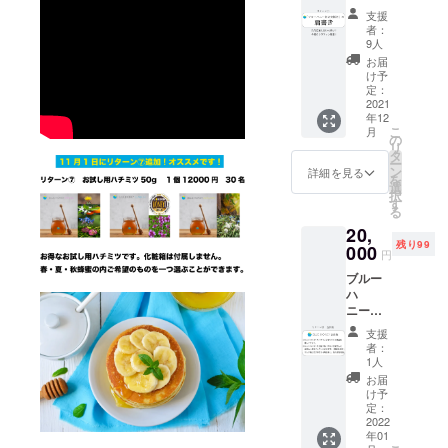
立支援
度お試しく
支援
者」の
者：
ださい❗️
肩書き
9人
のリ
お届
ターン
け予
です。
定：
クラウ
2021
年12
ドファ
こ
月
ンディ
の
リ
ング終
タ
ー
了後に
ン
詳細を見る
を
名乗る
選
択
ことが
す
る
できま
20,
す。 ＜
残り99
このリ
000
円
ターン
ブルー
ででき
ハ
ること
ニー
＞ １.履
会員
歴書
支援
権 １
欄、肩
者：
名様分
書きに
1人
＊ハチ
「ブ
お届
ミツは
ルーハ
け予
付いて
ニー創
定：
おりま
2022
立支援
年01
せんの
者」と