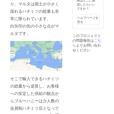
79.7g/
白く固
時はどこに相
質には
ディッ
ツは在
ジに支
り、マルタは国土が小さく
示)100g
食塩相
まる場
談したらいい
問題ご
パーは
庫して
援者の
当たり
当量0g
合がご
ですか？
ざいま
付属し
おく予
名前掲
採れるハチミツの総量も非
熱量
*この表
ざいま
せん。
ており
定です
載は行
294kcal
示値は
すが品
湯煎し
ませ
ヘルプページを
常に限られています。
が、輸
いませ
/タンパ
日本食
質には
てお使
ん。 ＊
見る
入でき
ん。＊
ク質
品標準
問題ご
いくだ
白矢印の先の小さな点がマ
会員権
る総量
支援プ
0.2g/脂
成分表
ざいま
さい。
の譲渡
が少な
ランの
質0g/ 炭
ルタです。
を用い
せん。
*1歳未
は不可
いこと
譲渡は
このプロジェクト
水化物
て計算
湯煎し
満の乳
です。
に加え
不可で
の問題報告は
こち
79.7g/
した推
てお使
児に与
＊現在
て大雨
す。＊
食塩相
ら
よりお問い合わ
定値で
いくだ
えない
のとこ
や洪水
「ブ
当量0g
す。 *結
さい。
でくだ
せください
ろ物理
などで
ルーハ
*この表
晶化し
*1歳未
さい。
的な会
全くハ
ニー創
示値は
白く固
満の乳
＊写真
員カー
チミツ
立支援
日本食
まる場
児に与
のハチ
ドを作
が採れ
者」の
品標準
合がご
えない
ミツの
成する
ない年
物理的
成分表
ざいま
でくだ
瓶は
予定は
もある
な証書
を用い
すが品
さい。
120g用
ござい
ため
等は発
て計算
質には
＊写真
そこで輸入できるハチミツ
瓶なの
ませ
「在庫
行いた
した推
問題ご
のハチ
で、も
ん。 ＊
無し」
しませ
定値で
の総量から逆算し、お客様
ざいま
ミツの
う少し
会員権
とな
ん。＊
す。 *結
せん。
瓶は
大きい
の効果
り、会
第三者
への安定した供給の観点か
晶化し
湯煎し
120g用
瓶にな
は半永
員様で
から肩
白く固
てお使
瓶なの
りま
久で
も購入
書きの
らブルーハニーは少人数の
まる場
いくだ
で、も
す。＊
す。た
できな
証明な
合がご
さい。
う少し
ハニー
だし事
会員制ハチミツ店となって
い状態
どの問
ざいま
*1歳未
大きい
ディッ
業が廃
が長く
い合わ
すが品