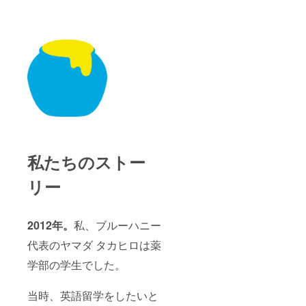
が採れ
できな
ざいま
のTシャ
ない年
い状態
す。ご
ツとパ
もある
が長く
理解の
ンツは
ため
続く場
上でリ
このリ
「在庫
合がご
ターン
ターン
無し」
ざいま
を購入
には含
とな
す。ご
してく
まれま
り、会
理解の
ださ
せんの
員様で
上でリ
い。 ＊
でご注
も購入
ターン
マルタ
意くだ
できな
を購入
騎士団
さい。
い状態
してく
は毎回
が長く
ださ
食事会
続く場
い。 ＊
に参加
合がご
マルタ
するわ
私たちのストー
ざいま
騎士団
けでは
す。ご
は毎回
ありま
リー
理解の
食事会
せん。
上でリ
に参加
参加の
ターン
するわ
有無は
を購入
けでは
事前に
2012年。
私、ブルーハニー
してく
ありま
告知し
ださい
せん。
ます。
代表のヤマダ タカヒロは薬
ますよ
参加の
＊本文
うお願
有無は
学部の学生でした。
中写真
い申し
事前に
のTシャ
上げま
告知し
ツとパ
当時、英語留学をしたいと
す。 ＊
ます。
ンツは