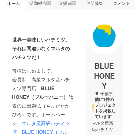
活動報告
支援者
仲間募集
コメント
ホーム
12
34
世界一美味しいハチミツ。
それは間違いなくマルタの
ハチミツだ！
BLUE
皆様はじめまして。
HONE
会員制 高級マルタ産ハチ
Y
ミツ専門店
BLUE
千葉県
HONEY（ブルーハニー）
代
他に1件の
プロジェク
表の山田崇弘（やまだたか
トを掲載し
ひろ）です。ホームペー
ています
ジ
マルタ産高級ハチミツ
マルタ産高
級ハチミツ
店 BLUE HONEY（ブルー