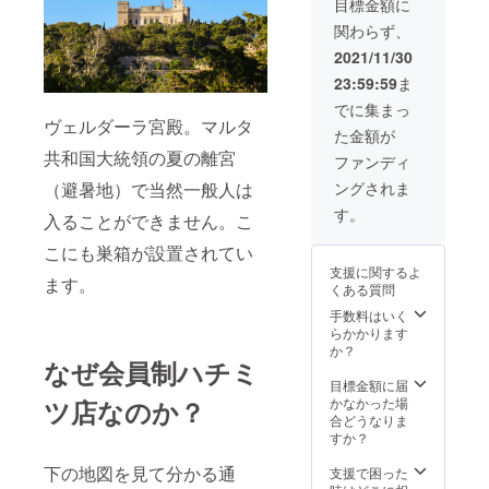
みつ 原
存して
示)100g
目標金額に
すが品
を予定
承くだ
粧箱、
材料名:
くださ
当たり
質には
してい
さい。
関わらず、
ハニー
はちみ
い。 (栄
熱量
問題ご
ます。
＊「ブ
ディッ
つ(マル
養成分
294kcal
2021/11/30
ざいま
別途費
ルーハ
パーは
タ産) 内
表
/タンパ
せん。
用かか
ニー創
23:59:59
ま
付属し
容
示)100g
ク質
湯煎し
りま
立支援
ており
量:140g
当たり
0.2g/脂
でに集まっ
てお使
す。友
者」は
ませ
保存方
熱量
ヴェルダーラ宮殿。マルタ
質0g/ 炭
いくだ
人は2人
名誉的
た金額が
ん。 名
法:高温
294kcal
水化物
さい。
程度ま
な肩書
共和国大統領の夏の離宮
称:はち
多湿、
/タンパ
79.7g/
ファンディ
*1歳未
で参加
きで
みつ 原
直射日
ク質
食塩相
満の乳
可能と
す。株
（避暑地）で当然一般人は
ングされま
材料名:
光を避
0.2g/脂
当量0g
児に与
し、非
式譲渡
はちみ
け冷暗
質0g/ 炭
*この表
す。
えない
会員の
入ることができません。こ
や経営
つ(マル
所で保
水化物
示値は
でくだ
参加費
に関す
タ産) 内
存して
79.7g/
日本食
さい。
こにも巣箱が設置されてい
用は会
る法的
容
くださ
食塩相
品標準
＊写真
員より
権利は
支援に関するよ
量:50g
い。 (栄
当量0g
ます。
成分表
のハチ
高くな
一切あ
くある質問
保存方
養成分
*この表
を用い
ミツの
りま
りませ
法:高温
表
示値は
手数料はいく
て計算
瓶は
す。も
んので
多湿、
示)100g
日本食
らかかります
した推
120g用
ちろん
ご了承
直射日
当たり
品標準
か？
定値で
瓶なの
コロナ
の上、
なぜ会員制ハチミ
光を避
熱量
成分表
す。 *結
で、も
対策は
リター
け冷暗
294kcal
を用い
目標金額に届
晶化し
う少し
しっか
ンの購
所で保
/タンパ
て計算
ツ店なのか？
かなかった場
白く固
大きい
り行い
入をお
存して
ク質
した推
合どうなりま
まる場
瓶にな
ます。
願いし
くださ
0.2g/脂
定値で
すか？
合がご
りま
＊可能
ます。
い。 (栄
質0g/ 炭
す。 *結
ざいま
す。 ＊
な限り
＊ホー
養成分
下の地図を見て分かる通
水化物
晶化し
支援で困った
すが品
ハニー
ハチミ
ムペー
表