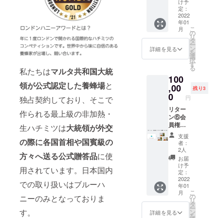
0円）
力強い
ターシ
け予
果は半
是非こ
②ブ
野生の
定：
スル/シ
永久で
のクラ
ルーハ
2022
タイム
トラス/
す。た
ウド
年01
ニー
の味は
ボリジ/
だし事
ファン
こ
月
オータ
濃厚で
の
レッド
業が廃
ディン
リ
ム（通
芳醇。
タ
クロー
止した
グの事
ー
常価格
マルタ
ン
バーの
詳細を見る
場合は
を
を
30000
の秘宝
選
花蜜で
自動的
Twitter
択
円/140g
と評さ
す
す。 名
に効力
などで
る
私たちは
マルタ共和国大統
）1個
れるそ
称:はち
がなく
拡散し
100
キャロ
の味を
みつ 原
なりま
て頂け
領が公式認定した養蜂場
と
ブ/ユー
,00
是非ご
材料名:
す。 ＊
残り3
ますと
カリの
堪能く
0
はちみ
オリジ
幸いで
円
独占契約しており、そこで
秋ハチ
ださ
つ(マル
ナル商
す！ 私
ミツで
リター
い。パ
タ産) 内
品はプ
作られる最上級の非加熱・
達と一
す。マ
ン⑥会
ンや
容
ロポリ
緒に世
ルタに
員権＋
チー
生ハチミツは
大統領が外交
量:140g
スや蜂
界一の
おいて
ハチミ
ズ、紅
保存方
蜜酒
蜂蜜ブ
支援
ユーカ
ツ3種
の際に各国首相や国賓級の
茶をは
法:高温
（ミー
者：
ランド
リのハ
（140g
じめ、
多湿、
2人
ド）、
を作り
方々へ送る公式贈答品
に使
チミツ
）各１
様々な
直射日
ロイヤ
お届
ません
は声を
個ずつ
料理の
光を避
け予
ルゼ
か？ご
用されています。日本国内
使う仕
①ブ
隠し味
定：
け冷暗
リー、
支援よ
事の
ルーハ
2022
にも使
所で保
またブ
での取り扱いはブルーハ
ろしく
年01
方々に
ニー会
えま
存して
ルーハ
お願い
こ
月
好まれ
員権
す。
の
くださ
ニーのみとなっておりま
ニーの
しま
リ
てきま
１名様
2021年
タ
い。 (栄
ロゴが
す！ ＊
ー
した。
分（特
す。
ロンド
ン
養成分
詳細を見る
入った
このリ
を