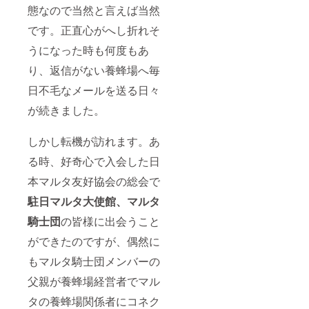
態なので当然と言えば当然
です。正直心がへし折れそ
うになった時も何度もあ
り、返信がない養蜂場へ毎
日不毛なメールを送る日々
が続きました。
しかし転機が訪れます。あ
る時、好奇心で入会した日
本マルタ友好協会の総会で
駐日マルタ大使館、
マルタ
騎士団
の皆様に出会うこと
ができたのですが、偶然に
もマルタ騎士団メンバーの
父親が養蜂場経営者でマル
タの養蜂場関係者にコネク