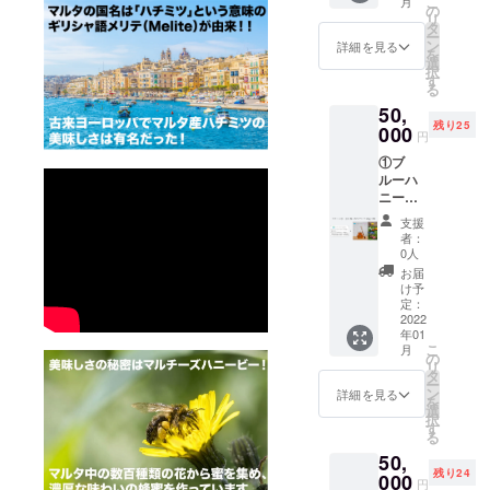
こ
月
でご了
記載可
の
リ
承の
能で
タ
ー
上、リ
す。 2.
ン
詳細を見る
を
ターン
友人や
選
択
の購入
就活の
す
る
をお願
面接官
50,
いしま
などに
残り25
す。ま
000
「ブ
円
た現在
ルーハ
①ブ
ハチミ
ニー創
ルーハ
ツの在
立支援
ニー会
庫がほ
者」と
員権
とんど
言うこ
支援
１名様
ありま
とがで
者：
分
せんの
きま
0人
（2000
で、
す。 ​以
お届
0円）
2022年
上 将来
け予
②ブ
春以降
定：
ブルー
ルーハ
2022
にハチ
ハニー
年01
ニー
ミツの
が世界
こ
月
スプリ
購入が
の
一の蜂
リ
ング
できる
タ
蜜ブラ
ー
（通常
ように
ン
ンドに
詳細を見る
を
価格
なりま
選
成長し
択
30000
す。そ
す
た時、
る
円/140g
の点も
「私が
50,
）1個
ご理解
ブルー
残り24
春の
000
のうえ
ハニー
円