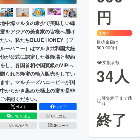
円
まちづくり・地域活性化
地中海マルタの希少で美味しい蜂
CAMPFIRE for Social Good
CAMPFIRE Creation
蜜をアジアの美食家の皆様へ届け
122%
たい。私たちBLUE HONEY（ブ
CAMPFIREふるさと納税
machi-ya
コミュニティ
目標金額は
500,000円
ルーハニー）はマルタ共和国大統
領が公式に認定した養蜂場と契約
支援者数
をし、各国首相や国賓級のVIPへ
34
人
贈られる蜂蜜の輸入販売をしてい
ます。マルチーズハニービーが国
中からかき集めた極上の蜜を是非
募集終了まで残
ご堪能ください。
り
ポスト
シェア
終了
LINEで送る
URLコピー
埋め込み
QRコード