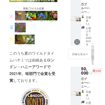
花々が
で購入
の創立
①ブ
入る百
お願い
を手
ルーハ
花蜜。
しま
伝った
ニー会
マルタ
す。ハ
んだ
員権
固有種
チミツ
ぞ！」
支援
１名様
のマル
は通常
と自慢
者：
分
チーズ
価格税
1人
してく
（2000
スター
込
ださ
お届
0円）
シスル
(30000
け予
い！ そ
②ブ
をはじ
定：
円/140g
して創
ルーハ
2022
め春の
)です。
立支援
年01
ニー
訪れを
＊会員
者に
こ
月
サマー
感じさ
の
権の譲
なって
リ
（通常
せる非
タ
渡は不
いただ
ー
このうち夏のワイルドタイ
価格
常に爽
ン
可で
詳細を見る
ける皆
を
30000
やかな
選
す。 ＊
様へ。
ムハチミツは由緒ある
ロン
択
円/140g
味わ
す
現在の
ブルー
る
）1個
い。パ
ところ
ハニー
ドン・ハニーアワードで
50,
一番人
ンケー
物理的
が有名
残り49
気の古
000
キやシ
な会員
2021年、味部門で金賞を受
になれ
円
代から
リア
カード
ばなる
①ブ
作り続
賞
しております。
ル、
を作成
ほど、
ルーハ
けられ
ハーブ
する予
この肩
ニー会
ている
ティー
定はご
書きは
員権
ワイル
など
ざいま
価値の
支援
１名様
ドタイ
に。 マ
せん。
者：
高い物
分
ムの夏
ルチー
1人
＊会員
になり
（2000
蜂蜜。
ズス
権の効
お届
ます。