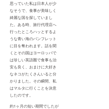
マルタ
＊本文
このリ
思っていた私は日本人が少
騎士団
中写真
ターン
は毎回
のTシャ
には含
なそうで、食事が美味しく
食事会
ツとパ
まれま
に参加
ンツは
せんの
綺麗な国を探していまし
するわ
このリ
でご注
けでは
ターン
意くだ
た。ある時、旅行代理店へ
ありま
には含
さい。
行ったところハッとするよ
せん。
まれま
参加の
せんの
うな青い海のパンフレット
有無は
でご注
事前に
意くだ
に目を奪われます。話を聞
告知し
さい。
ます。
くとその国はヨーロッパで
＊本文
中写真
は珍しい英語圏で食事も治
のTシャ
ツとパ
安も良く、おまけに大好き
ンツは
なネコがたくさんいると分
このリ
ターン
かりました。その瞬間、私
には含
まれま
はマルタに行くことを決意
せんの
でご注
したのです。
意くだ
さい。
約1ヶ月の短い期間でしたが