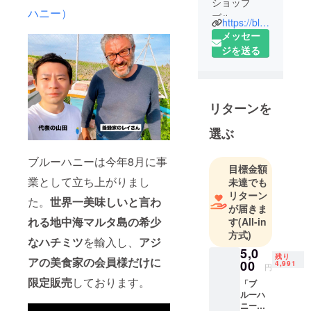
ショップ
ハニー）
ブルーハ
https://bluehoney-shop.com
ニーです🍯
メッセー
私たちはマ
ジを送る
ルタ共和国
大統領が正
式に認定し
リターンを
た安心・安
全な養蜂場
選ぶ
と契約を
し、とろっ
ブルーハニーは今年8月に事
目標金額
とろの美味
業として立ち上がりまし
未達でも
しい蜂蜜を
リターン
輸入してい
た。
世界一美味しいと言わ
が届きま
ます😊
れる
地中海マルタ島の希少
す
(All-in
方式)
なハチミツ
を輸入し、
ア
ジ
春・夏・秋
5,0
残り
アの美食家の会員様だけに
の３シーズ
00
4,991
円
ンのはちみ
限定販売
しております。
「ブ
つをご用
ルーハ
ニー創
意！是非一