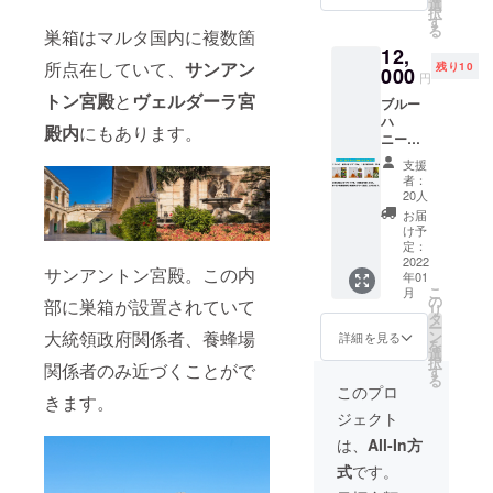
少し浅
別価格
ン・ハ
選
表
ハニー
ターン
択
黒い色
10000
ニーア
す
示)100g
ポッド
は「ブ
る
巣箱はマルタ国内に複数箇
をして
円） ②
ワード
当たり
や小物
ルーハ
12,
います
ブルー
味部門
熱量
などを
ニー会
所点在していて、
サンアン
残り10
が見た
ハ
000
で金賞
294kcal
予定し
円
員権」
目ほど
ニー
を受賞
/タンパ
ていま
とは別
トン
宮殿
と
ヴェルダーラ宮
ブルー
クセは
３種類
してい
ク質
す。 ＊
のもの
ハ
なく、
（通常
ます。
0.2g/脂
殿内
にもあります。
食事会
です。
ニー
むしろ
価格
名称:は
質0g/ 炭
は蜂蜜
会員権
スプリ
クリー
各
ちみつ
水化物
を使用
支援
とハチ
ング/サ
ミーな
30000
原材料
79.7g/
者：
したハ
ミツは
マー/
味わい
円/140g
名:はち
20人
食塩相
ニース
付きま
オータ
で誰で
）1個ず
みつ(マ
当量0g
お届
イーツ
せんの
ム
も食べ
つ 名称:
ルタ産)
け予
*この表
ティー
でご了
（50g）
やすい
はちみ
定：
内容
示値は
パー
承の
いずれ
2022
蜂蜜と
つ 原材
量:140g
日本食
ティー
サンアントン宮殿。この内
上、リ
年01
か1個
なって
料名:は
保存方
品標準
（都内
ターン
こ
月
お試し
おり、
ちみつ
の
法:高温
成分表
部に巣箱が設置されていて
予定。
の購入
リ
用の蜂
フルー
(マルタ
タ
多湿、
を用い
現在実
をお願
ー
蜜で
ツにか
産) 内容
ン
大統領政府関係者、養蜂場
直射日
詳細を見る
て計算
店舗が
いいた
を
す。お
けたり
量:140g
選
光を避
した推
ないた
しま
択
好きな
関係者のみ近づくことがで
ワイン
保存方
す
け冷暗
定値で
めラグ
す。＊
る
ものを
に混ぜ
法:高温
所で保
このプロ
す。 *結
ジュア
お礼の
きます。
一つ選
るのも
多湿、
存して
晶化し
リーな
メール
ジェクト
んでく
おすす
直射日
くださ
白く固
場所を
などは
ださ
めで
光を避
い。 (栄
は、
All-In方
まる場
お借り
送りま
い。 な
す。 名
け冷暗
養成分
合がご
しま
せんの
式
です。
お会員
称:はち
所で保
表
ざいま
す。）
でご了
権、化