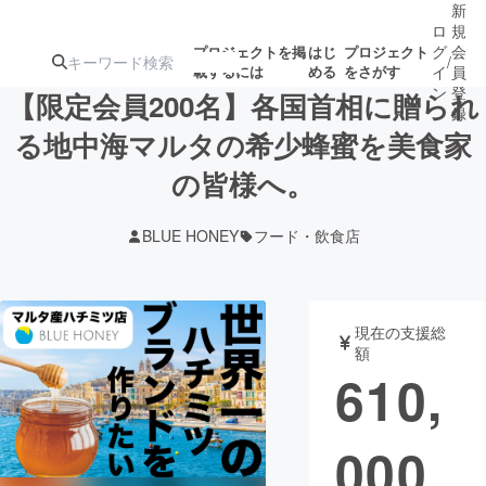
新
ロ
規
グ
会
プロジェクトを掲
はじ
プロジェクト
/
載するには
める
をさがす
イ
員
ン
登
【限定会員200名】各国首相に贈られ
録
る地中海マルタの希少蜂蜜を美食家
の皆様へ。
人気のプロ
注目のリ
注目の新着プロ
募集終了が近いプ
もうすぐ公開
ジェクト
ターン
ジェクト
ロジェクト
されます
BLUE HONEY
フード・飲食店
アート・写真
音楽
現在の支援総
テクノロジー・ガジェット
ゲーム・サ
額
610,
映像・映画
書籍・雑誌
000
ビジネス・起業
チャレンジ