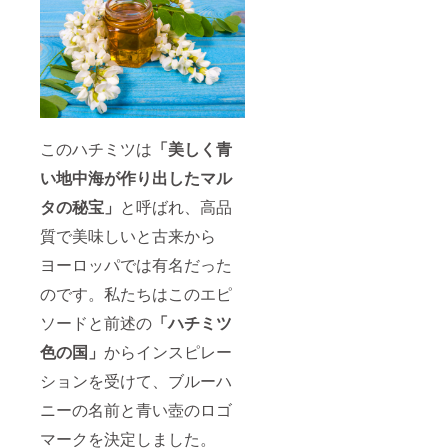
員より
ます。
庫して
が長く
る使用
高くな
＊可能
おきま
続く場
をよろ
りま
な限り
すが、
合がご
しくお
す。も
ハチミ
輸入で
ざいま
願いい
ちろん
ツは在
きる総
す。ご
たしま
コロナ
庫して
量が少
理解の
す。
対策は
おきま
ないこ
上でリ
しっか
すが、
とに加
ターン
り行い
輸入で
えて大
を購入
ます。
きる総
このハチミツは
「美しく青
雨や洪
してく
＊可能
量が少
水など
ださ
い地中海が作り出したマル
な限り
ないこ
で全く
い。 ＊
ハチミ
とに加
ハチミ
マルタ
タの秘宝」
と呼ばれ、高品
ツは在
えて大
ツが採
騎士団
庫して
雨や洪
れない
は毎回
質で美味しいと古来から
おく予
水など
年もあ
食事会
定です
で全く
るため
に参加
ヨーロッパでは有名だった
が、輸
ハチミ
「在庫
するわ
入でき
ツが採
無し」
のです。私たちはこのエピ
けでは
る総量
れない
とな
ありま
ソードと前述の
「ハチミツ
が少な
年もあ
り、会
せん。
いこと
るため
員様で
参加の
色の国」
からインスピレー
に加え
「在庫
も購入
有無は
て大雨
無し」
できな
事前に
ションを受けて、ブルーハ
や洪水
とな
い状態
告知し
などで
り、会
が長く
ます。
ニーの名前と青い壺のロゴ
全くハ
員様で
続く場
＊本文
チミツ
も購入
合がご
マークを決定しました。
中写真