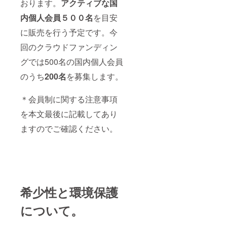
満の乳
瓶にな
パーは
おります。
アクティブな
国
止した
続く場
せを受
質には
児に与
りま
付属し
場合は
合がご
けても
問題ご
内個人会員５００名
を目安
えない
す。＊
ており
自動的
ざいま
一切対
ざいま
でくだ
ハニー
ませ
に効力
す。ご
応致し
に販売を行う予定です。今
せん。
さい。
ディッ
ん。＊
がなく
理解の
ません
湯煎し
＊写真
パーは
会員権
なりま
上でリ
のでご
回のクラウドファンディン
てお使
のハチ
付属し
の譲渡
す。 ＊
ターン
了承く
いくだ
ミツの
ており
は不可
オリジ
を購入
グでは500名の国内個人会員
ださ
さい。
瓶は
ませ
です。
ナル商
してく
い。＊
*1歳未
120g用
ん。＊
＊現在
のうち
20
0名
を募集します。
品はプ
ださい
「反社
満の乳
瓶なの
会員権
のとこ
ロポリ
ますよ
会的勢
児に与
で、も
の譲渡
ろ物理
スや蜂
うお願
力に与
えない
う少し
は不可
＊会員制に関する注意事項
的な会
蜜酒
い申し
する人
でくだ
大きい
です。
員カー
（ミー
上げま
物及び
を本文最後に記載してあり
さい。
瓶にな
＊現在
ドを作
ド）、
す。 ＊
その関
＊写真
りま
のとこ
成する
ロイヤ
マルタ
係者、
ますのでご確認ください。
のハチ
す。＊
ろ物理
予定は
ルゼ
騎士団
マルチ
ミツの
ハニー
的な会
ござい
リー、
は毎回
ネット
瓶は
ディッ
員カー
ませ
またブ
食事会
ワーク
120g用
パーは
ドを作
ん。＊
ルーハ
に参加
ビジネ
瓶なの
付属し
成する
会員権
ニーの
するわ
ス関係
で、も
ており
予定は
の効果
ロゴが
けでは
者」
う少し
ませ
ござい
は半永
入った
ありま
（以下
小さな
ん。＊
ませ
久で
希少性と環境保護
ハニー
せん。
甲とす
瓶にな
会員権
ん。＊
す。た
ポッド
参加の
る。）
りま
の譲渡
会員権
だし事
や衣
有無は
について。
は支援
す。＊
は不可
の効果
業が廃
服、小
事前に
するこ
ハニー
です。
は半永
止した
物など
告知し
とはで
ディッ