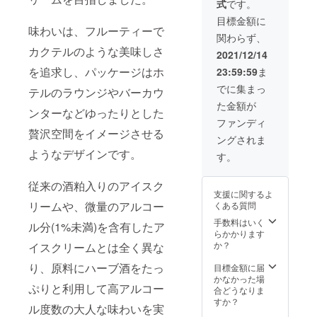
式
です。
※お届け
ジー・
酒 Trad
ンは
ます、
車・バ
は2021
ハーブ
Gras』
2,425円
目標金額に
その際
イク・
年12月
ティー
で使え
味わいは、フルーティーで
お得で
は早急
自転車
関わらず、
を予定
2個 ・
るお食
ヨイ
にご連
等を運
してお
カクテルのような美味しさ
YOICE
事券
ス。 ※
2021/12/14
絡致し
転され
りま
グッド
15,000
クール
ます。
る予定
を追求し、パッケージはホ
23:59:59
ま
す。 ※
スリー
円で
便での
※本製品
のある
製造状
プ・
す。 ※
送料込
でに集まっ
にはア
方、ア
テルのラウンジやバーカウ
況によ
コー
お食事
みで
ルコー
ルコー
た金額が
り出荷
ヒー 2
券は
す。 ※
ルが含
ンターなどゆったりとした
ルに弱
時期が
個 ※一
2022年
アル
ファンディ
まれて
い方な
遅れる
般販売
12月ま
贅沢空間をイメージさせる
コール
いるた
どは購
ングされま
場合、
予定価
での1年
入り商
め20歳
入・喫
早急に
格：
ようなデザインです。
間ご利
品の
す。
未満の
食をお
ご連絡
4141（
用いた
為、20
方、妊
控えく
致しま
よいよ
だけま
歳未満
娠中・
ださ
従来の酒粕入りのアイスク
す。 ※
い）円
す。 ※
の方の
授乳中
い。
支援に関するよ
本製品
（税
お店も
ご購入
の方、
リームや、微量のアルコー
くある質問
にはア
抜）＋
ヨイス
はご遠
自動
ルコー
送料870
リター
手数料はいく
慮くだ
車・バ
ル分(1%未満)を含有したア
ルが含
円 ※超
ンは
らかかります
さい。
イク・
まれて
最速リ
3,425円
か？
※お届け
イスクリームとは全く異な
自転車
いるた
ターン
お得で
は2021
等を運
め20歳
は625円
り、原料にハーブ酒をたっ
ヨイ
目標金額に届
年12月
転され
未満の
お得で
ス。 ※
かなかった場
を予定
る予定
方、妊
ぷりと利用して高アルコー
ヨイ
クール
合どうなりま
してお
のある
娠中・
ス。 ※
便での
すか？
りま
方、ア
ル度数の大人な味わいを実
授乳中
クール
送料込
す。 ※
ルコー