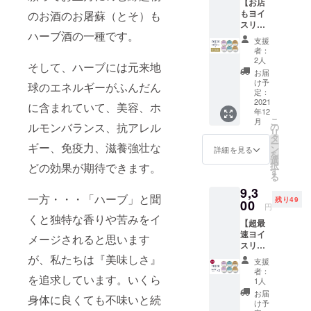
【お店
ティー
ターン
はご遠
もヨイ
のお酒のお屠蘇（とそ）も
・ハー
は225円
慮くだ
スリ
ブ
お得で
さい。
ハーブ酒の一種です。
ター
ティー
ヨイ
※お届け
支援
ン】限
1個 ・
ス。 ※
は2021
者：
定10
YOICE
クール
2人
年12月
そして、ハーブには元来地
セット
エナ
便での
を予定
お届
YOICE
ジー・
送料込
け予
してお
球のエネルギーがふんだん
（ヨイ
ハーブ
定：
みで
りま
ス）3種
2021
ティー
す。 ※
に含まれていて、美容、ホ
す。 ※
年12
6個セッ
1個 ・
アル
製造状
こ
月
ト & お
ルモンバランス、抗アレル
YOICE
の
コール
況によ
リ
食事券
グッド
タ
入り商
り出荷
ー
ギー、免疫力、滋養強壮な
5,000円
スリー
ン
品の
詳細を見る
時期が
を
分 ・
プ・
選
為、20
遅れる
択
どの効果が期待できます。
YOICE
コー
す
歳未満
場合、
る
ビュー
ヒー 1
の方の
早急に
9,3
ティー
個
ご購入
ご連絡
一方・・・「ハーブ」と聞
残り49
・ハー
00
［SAK
はご遠
致しま
円
ブ
EICE］
慮くだ
くと独特な香りや苦みをイ
す。 ※
【超最
ティー
・日本
さい。
本製品
速ヨイ
2個 ・
酒アイ
メージされると思います
※お届け
にはア
スリ
YOICE
ス（Alc
は2021
ルコー
ター
が、私たちは『美味しさ』
エナ
3.5%）
年12
ルが含
支援
ン】限
ジー・
1個 ・
月〜
者：
まれて
を追求しています。いくら
定50
ハーブ
日本酒
1人
2022年
いるた
セット
ティー
アイス-
1月を予
お届
め20歳
身体に良くても不味いと続
YOICE
2個 ・
男山-
け予
定して
未満の