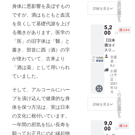
リ
・ハー
予定価
タ
身体に悪影響を及ぼすもの
ー
ブ
格：
ン
詳細を見る
を
ティー
4141（
選
ですが、酒はもともと血流
択
2個 ・
よいよ
す
る
YOICE
い）円
を良くして基礎代謝を上げ
5,2
エナ
（税
残り94
ジー・
る働きがあります。医学の
00
抜）＋
円
ハーブ
送料870
「医」の旧字体は「醫」と
【日本
ティー
円 ※最
酒ヨイ
2個 ・
速リ
書き、部首に酉（酒）の字
スリ
YOICE
ターン
ター
グッド
は425円
支援
が使わていて、古来より
ン】限
スリー
お得で
者：
定100
プ・
ヨイ
6人
「酒は薬」として用いられ
セット
コー
ス。 ※
お届
YOICE
ヒー 2
ていました。
クール
け予
（ヨイ
個 ※一
定：
便での
ス）3種
2021
般販売
送料込
年12
3個 ＆
そして、アルコールにハー
予定価
みで
こ
月
SAKEI
格：
の
す。 ※
リ
ブを漬け込んで健康的な身
CE（日
4141（
タ
アル
ー
本酒ア
よいよ
ン
コール
詳細を見る
体を保つ方法は、実は日本
を
イス）
い）円
選
入り商
択
3種3個
（税
す
品の
の文化に根付いています。
る
［YOIC
抜）＋
為、20
9,0
E］ ・
送料870
歳未満
一年間の邪気を払い長寿を
残り8
YOICE
00
円 ※ヨ
の方の
円
ビュー
願ってお正月にのむ縁起物
イスリ
ご購入