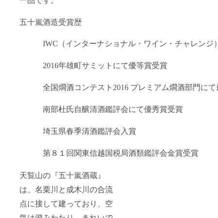
ござい
その際
自転車
ます、
は早急
等を運
その際
にご連
五十嵐酒造受賞歴
転され
は早急
絡致し
る予定
にご連
ます。
のある
絡致し
※本製品
IWC（インターナショナル・ワイン・チャレンジ
方、ア
ます。
にはア
ルコー
※本製品
ルコー
ルに弱
2016年雄町サミットにて優等賞受賞
にはア
ルが含
い方な
ルコー
まれて
どは購
ルが含
いるた
入・喫
全国燗酒コンテスト2016 プレミアム燗酒部門に
まれて
め20歳
食をお
いるた
未満の
控えく
め20歳
方、妊
ださ
南部杜氏自醸清酒鑑評会にて優秀賞受賞
未満の
娠中・
い。
方、妊
授乳中
娠中・
の方、
埼玉県春季清酒鑑評会入賞
授乳中
自動
の方、
車・バ
自動
イク・
第８１回関東信越国税局酒類鑑評会金賞受賞
車・バ
自転車
イク・
等を運
天覧山の『五十嵐酒蔵』
自転車
転され
等を運
る予定
は、名栗川と成木川の合流
転され
のある
る予定
方、ア
点に接して建っており、空
のある
ルコー
方、ア
ルに弱
気は澄みわたり、きれいで