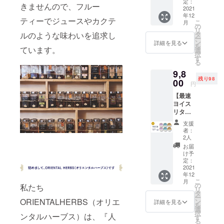
（ヨイ
YOICE
定：
（Alc
おりま
方、妊
きませんので、フルー
ス）3種
2021
グッド
3.5%）
す。 ※
娠中・
年12
6個セッ
スリー
1個 ・
ティーでジュースやカクテ
製造状
授乳中
こ
月
ト × 2
プ・
の
日本酒
況によ
の方、
リ
（合
コー
ルのような味わいを追求し
タ
アイス-
り出荷
自動
ー
計：12
ヒー 2
ン
柚子-
詳細を見る
時期が
車・バ
を
ています。
個） ・
個
選
（Alc
遅れる
イク・
択
YOICE
※『Orie
す
3.5%）
場合、
自転車
る
ビュー
ntal
1個 ■日
早急に
等を運
9,8
ティー
Herbs
本酒ア
ご連絡
転され
残り98
・ハー
00
創作料
イス
致しま
円
る予定
ブ
理と
（Alc
す。 ※
のある
【最速
ティー
ハーブ
3.5%）
本製品
方、ア
ヨイス
4個 ・
酒 Trad
：日本
にはア
ルコー
リター
YOICE
Gras』
酒の旨
ルコー
ルに弱
ン】限
エナ
で使え
味たっ
ルが含
支援
い方な
定100
ジー・
るお食
ぷり
者：
まれて
どは購
セット
ハーブ
事券
2人
の、オ
いるた
入・喫
YOICE
ティー
5,000円
リジナ
お届
め20歳
食をお
（ヨイ
4個 ・
です。
け予
ル日本
未満の
控えく
ス）3種
YOICE
定：
※お食事
酒アイ
方、妊
ださ
6個セッ
2021
グッド
券は
ス。ぜ
娠中・
い。
年12
ト × 2
スリー
2022年
ひ味
授乳中
こ
月
（合
プ・
の
12月ま
私たち
わって
の方、
リ
計：12
コー
タ
での1年
欲し
自動
ー
個） ・
ヒー 4
ORIENTALHERBS（オリエ
ン
間ご利
詳細を見る
い、不
車・バ
を
YOICE
個 ※一
選
用いた
動の人
イク・
択
ンタルハーブス）は、『人
ビュー
般販売
す
だけま
気No.1
自転車
る
ティー