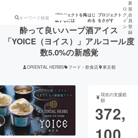
新
ロ
規
グ
会
プロジェクトを掲
はじ
プロジェクト
/
載するには
める
をさがす
イ
員
ン
登
酔って良いハーブ酒アイス
録
「YOICE（ヨイス）」アルコール度
数5.0%の新感覚
人気のプロ
注目のリ
注目の新着プロ
募集終了が近いプ
もうすぐ公開
ジェクト
ターン
ジェクト
ロジェクト
されます
ORIENTAL HERBS
フード・飲食店
東京都
アート・写真
音楽
現在の支援総
テクノロジー・ガジェット
ゲーム・サ
額
372,
映像・映画
書籍・雑誌
100
ビジネス・起業
チャレンジ