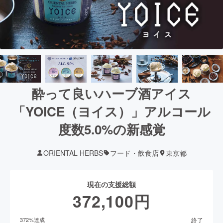
酔って良いハーブ酒アイス
「YOICE（ヨイス）」アルコール
度数5.0%の新感覚
ORIENTAL HERBS
フード・飲食店
東京都
現在の支援総額
372,100
円
終了
372
%達成