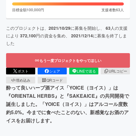
目標金額
100,000
円
支援者数
63
人
このプロジェクトは、
2021/10/29
に募集を開始し、
63
人の支援
により
372,100
円の資金を集め、
2021/12/14
に募集を終了しま
した
もう一度プロジェクトをやってほしい
ポスト
シェア
LINEで送る
URLコピー
埋め込み
QRコード
酔って良いハーブ酒アイス「YOICE（ヨイス）」は
『ORIENTAL HERBS』と『SAKEAICE』の共同開発で
誕生しました。「YOICE（ヨイス）」はアルコール度数
約5.0%。今までに食べたことのない、新感覚なお酒のア
イスをお届けします。