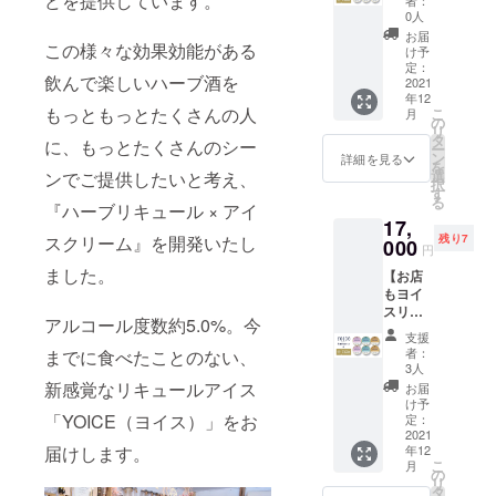
どを提供しています。
歳未満
者：
を予定
す。 ■
定10
YOICE
込） ※
0人
の方の
してお
日本酒
セット
グッド
最速リ
ご購入
お届
りま
アイス-
YOICE
この様々な効果効能がある
スリー
ターン
け予
はご遠
す。 ※
柚子-
（ヨイ
プ・
定：
は1,050
慮くだ
製造状
（Alc
飲んで楽しいハーブ酒を
ス）3種
2021
コー
円お得
さい。
況によ
3.5%）
年12
6個セッ
ヒー 4
でヨイ
※お届け
り出荷
：日本
もっともっとたくさんの人
こ
月
ト & お
個 ※一
の
ス。 ※
は2021
時期が
酒と香
リ
食事券
般販売
タ
クール
年12月
に、もっとたくさんのシー
遅れる
り高い
ー
10,000
予定価
ン
便での
詳細を見る
を予定
場合が
柚子を
を
円分 ・
格：
選
送料込
ンでご提供したいと考え、
してお
ござい
ミルク
択
YOICE
10,850
す
みで
りま
ます、
アイス
る
ビュー
『ハーブリキュール × アイ
円
す。 ※
す。 ※
その際
に練り
17,
ティー
（税・
アル
製造状
は早急
込みま
残り7
スクリーム』を開発いたし
・ハー
000
送料
コール
況によ
円
にご連
した。
ブ
込）→
入り商
り出荷
絡致し
柚子の
ました。
【お店
ティー
10,300
品の
時期が
ます。
香りが
もヨイ
2個 ・
円
為、20
遅れる
※本製品
日本酒
スリ
YOICE
（税・
歳未満
場合が
にはア
アルコール度数約5.0%。今
にマッ
ター
エナ
送料
の方の
ござい
支援
ルコー
チし
ン】限
ジー・
込） ※
ご購入
者：
までに食べたことのない、
ます、
ルが含
た、贅
定10
ハーブ
ヨイス
3人
はご遠
その際
まれて
沢な味
セット
ティー
リター
新感覚なリキュールアイス
慮くだ
お届
は早急
いるた
わいで
YOICE
2個 ・
ンは550
け予
さい。
にご連
め20歳
す。 ※
（ヨイ
「YOICE（ヨイス）」をお
YOICE
定：
円お得
※お届け
絡致し
未満の
一般販
ス）3種
2021
グッド
でヨイ
は2021
ます。
方、妊
売予定
年12
届けします。
6個セッ
スリー
ス。 ※
年12月
※本製品
娠中・
こ
価格：
月
ト & お
プ・
の
クール
を予定
にはア
授乳中
リ
4141（
食事券
コー
タ
便での
してお