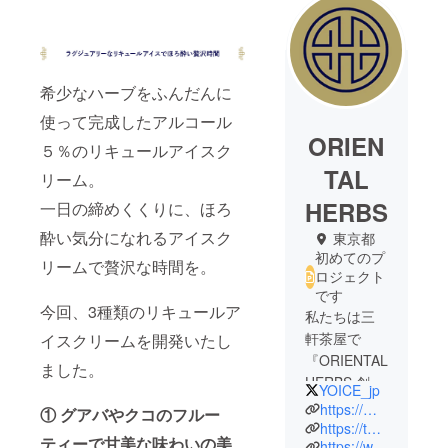
希少なハーブをふんだんに
使って完成したアルコール
ORIEN
５％のリキュールアイスク
TAL
リーム。
HERBS
一日の締めくくりに、ほろ
酔い気分になれるアイスク
東京都
初めてのプ
リームで贅沢な時間を。
ロジェクト
です
今回、3種類のリキュールア
私たちは三
軒茶屋で
イスクリームを開発いたし
『ORIENTAL
ました。
HERBS 創作
YOICE_jp
料理とハー
https://mebio.tokyo/
① グアバやクコのフルー
ブ酒 Trad
https://tabelog.com/tokyo/A1317/A131706/13223794/
ティーで甘美な味わいの美
https://www.instagram.com/tradgras/