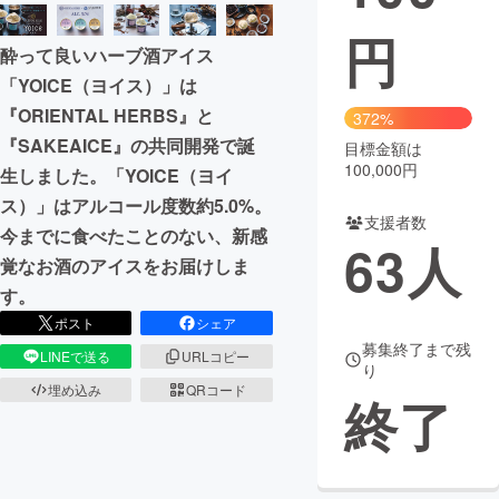
円
まちづくり・地域活性化
酔って良いハーブ酒アイス
「YOICE（ヨイス）」は
CAMPFIRE for Social Good
CAMPFIRE Creation
『ORIENTAL HERBS』と
372%
CAMPFIREふるさと納税
machi-ya
コミュニティ
『SAKEAICE』の共同開発で誕
目標金額は
100,000円
生しました。「YOICE（ヨイ
ス）」はアルコール度数約5.0%。
支援者数
今までに食べたことのない、新感
63
人
覚なお酒のアイスをお届けしま
す。
ポスト
シェア
募集終了まで残
LINEで送る
URLコピー
り
埋め込み
QRコード
終了