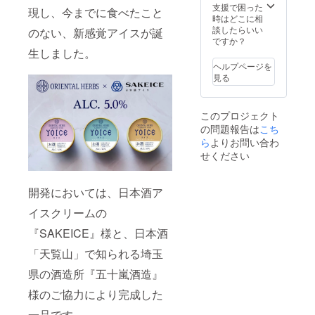
の方、
便での
みで
支援で困った
製造状
ルに弱
現し、今までに食べたこと
自動
送料込
す。 ※
時はどこに相
況によ
い方な
車・バ
みで
アル
談したらいい
り出荷
のない、新感覚アイスが誕
どは購
イク・
す。 ※
コール
ですか？
時期が
入・喫
自転車
アル
入り商
生しました。
遅れる
食をお
等を運
コール
品の
場合が
控えく
ヘルプページを
転され
入り商
為、20
ござい
ださ
見る
る予定
品の
歳未満
ます、
い。
のある
為、20
の方の
その際
方、ア
歳未満
ご購入
は早急
このプロジェクト
ルコー
の方の
はご遠
にご連
ルに弱
の問題報告は
こち
ご購入
慮くだ
絡致し
い方な
はご遠
ら
よりお問い合わ
さい。
ます。
どは購
慮くだ
※お届け
※本製品
せください
入・喫
さい。
は2021
にはア
食をお
※お届け
年12月
ルコー
控えく
は2021
を予定
ルが含
開発においては、日本酒ア
ださ
年12月
してお
まれて
い。
を予定
りま
いるた
イスクリームの
してお
す。 ※
め20歳
りま
『SAKEICE』様と、日本酒
製造状
未満の
す。 ※
況によ
方、妊
「天覧山」で知られる埼玉
製造状
り出荷
娠中・
況によ
時期が
授乳中
県の酒造所『五十嵐酒造』
り出荷
遅れる
の方、
時期が
場合が
自動
様のご協力により完成した
遅れる
ござい
車・バ
場合が
ます、
イク・
一品です。