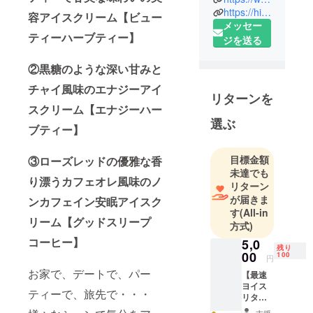
Gras』とい
https://hitohi.tokyo/
う飲食店を
容アイスクリーム【ビュー
メッセー
運営してい
ティーハーブティー】
ジを送る
ます。ハー
ブ酒と美味
②黒糖のような深い甘みと
しい料理を
チャイ風味のエナジーアイ
楽しんで頂
リターンを
けるお店で
スクリーム【エナジーハー
選ぶ
す。カクテ
ブティー】
ルのような
味わいの100
目標金額
③ローズレッドの優雅な香
種類の豊富
未達でも
り漂うカフェオレ風味のノ
なハーブ酒
リターン
が届きま
は、健康や
ンカフェイン安眠アイスク
す
(All-in
美容をコン
リーム【グッドスリープ
方式)
セプトに、
コーヒー】
5,0
リラックス
残り
00
100
円
して頂くよ
お家で、デートで、パー
【最速
うなもの、
ヨイス
デトックス
ティーで、旅先で・・・
リター
できるもの
ン】限