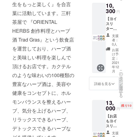
予定価
す。 ※
フレー
等を運
生をもっと楽しく』を合言
10,
・ハー
格：
お店も
バーで
転され
ブ
300
10,850
ヨイス
す。 ■
円
る予定
葉に活動しています。三軒
ティー
円
リター
日本酒
のある
【ヨイ
4個 ・
（税・
ンは
アイス-
茶屋で 『ORIENTAL
方、ア
スリ
YOICE
送料
1,425円
男山-
ルコー
ター
エナ
込）→
HERBS 創作料理とハーブ
お得で
（Alc
ルに弱
ン】
ジー・
9,300円
ヨイ
3.5%）
支援
い方な
YOICE
ハーブ
酒 Trad Gras』という飲食店
（税・
ス。 ※
者：
：北海
どは購
（ヨイ
ティー
送料
0人
クール
道・旭
入・喫
を運営しており、ハーブ酒
ス）3種
4個 ・
込） ※
便での
お届
川の
食をお
6個セッ
YOICE
超最速
け予
送料込
「男
控えく
と美味しい料理を楽しんで
ト × 2
グッド
定：
リター
みで
山」を
ださ
（合
2021
スリー
ンは
す。 ※
ふんだ
頂けるお店です。カクテル
い。
年12
計：12
プ・
1,550円
アル
んに使
こ
月
個） ・
コー
の
お得で
コール
のような味わいの100種類の
用。キ
リ
YOICE
ヒー 4
タ
ヨイ
入り商
レのあ
ー
ビュー
個 ※一
ン
豊富なハーブ酒は、美容や
ス。 ※
詳細を見る
品の
る味わ
を
ティー
般販売
選
クール
為、20
いと、
択
・ハー
健康をコンセプトに、ホル
予定価
す
便での
歳未満
爽やか
る
ブ
格：
送料込
の方の
な香り
モンバランスを整えるハー
13,
ティー
10,850
みで
ご購入
は国際
残り10
4個 ・
000
円
す。 ※
はご遠
円
味覚賞
ブ、気分を上げるハーブ、
YOICE
（税・
アル
慮くだ
を受賞
【お店
エナ
送料
コール
さい。
リラックスできるハーブ、
したお
もヨイ
ジー・
込）→
入り商
※お届け
墨付き
スリ
ハーブ
9,800円
品の
デトックスできるハーブな
は2021
の美味
ター
ティー
（税・
為、20
年12月
支援
しさで
ン】限
4個 ・
送料