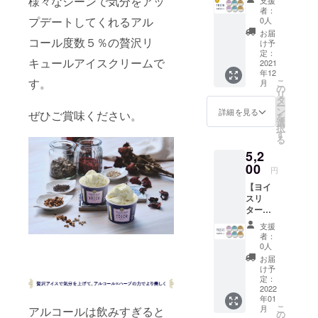
様々なシーンで気分をアッ
支援
定100
など、お身
者：
セット
プデートしてくれるアル
0人
体の悩みに
YOICE
お届
寄り添った
（ヨイ
コール度数５％の贅沢リ
け予
ス）3種
定：
ハーブ酒を
キュールアイスクリームで
6個セッ
2021
提供してい
年12
ト ・
す。
こ
月
YOICE
ます。是非
の
リ
ビュー
タ
とも、皆様
ー
ティー
ン
詳細を見る
ぜひご賞味ください。
を
のご来店お
・ハー
選
択
ブ
す
待ちしてお
る
ティー
ります。
5,2
2個 ・
YOICE
00
円
エナ
【ヨイ
ジー・
スリ
ハーブ
ター
ティー
ン】
2個 ・
支援
YOICE
YOICE
者：
（ヨイ
グッド
0人
ス）3種
スリー
お届
6個セッ
プ・
け予
ト ・
コー
定：
YOICE
2022
ヒー 2
年01
ビュー
個 ※一
こ
月
アルコールは飲みすぎると
ティー
般販売
の