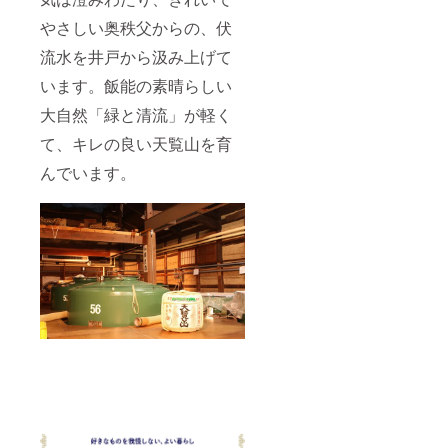
ルコー
い方な
ルに弱
やさしい奥秩父からの、伏
どは購
い方な
入・喫
流水を井戸から汲み上げて
どは購
食をお
入・喫
控えく
います。飯能の素晴らしい
食をお
ださ
控えく
い。
大自然「緑と清流」が軽く
ださ
い。
て、キレの良い天覧山を育
んでいます。