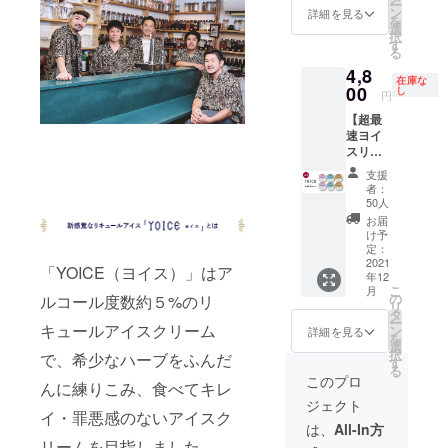
ルコー
の方、
ー
よいよ
15,000
ヒー 2
ン
送料込
詳細を見る
りま
ルが含
自動
を
い）円
円分 ・
個
選
みで
す。 ※
まれて
車・バ
択
（税
YOICE
※『Orie
す
す。 ※
製造状
いるた
イク・
る
抜）＋
ビュー
ntal
アル
況によ
め20歳
自転車
送料870
4,8
ティー
Herbs
コール
り出荷
未満の
在庫な
等を運
円 ※ヨ
・ハー
00
創作料
し
入り商
時期が
円
方、妊
転され
イスリ
ブ
理と
品の
遅れる
娠中・
る予定
ターン
【超最
ティー
ハーブ
為、20
場合が
授乳中
のある
は225円
速ヨイ
2個 ・
酒 Trad
歳未満
ござい
の方、
方、ア
お得で
スリ
YOICE
Gras』
の方の
ます、
自動
ルコー
ヨイ
ター
エナ
で使え
ご購入
その際
支援
車・バ
ルに弱
ス。 ※
ン】限
ジー・
るお食
はご遠
者：
は早急
イク・
い方な
クール
定50
ハーブ
事券
50人
慮くだ
にご連
自転車
どは購
便での
セット
ティー
10,000
さい。
お届
絡致し
等を運
入・喫
送料込
YOICE
2個 ・
円で
け予
※お届け
ます。
転され
食をお
みで
（ヨイ
YOICE
定：
す。 ※
は2021
※本製品
る予定
控えく
す。 ※
ス）3種
2021
グッド
お食事
年12月
「YOICE（ヨイス）」はア
にはア
のある
ださ
アル
年12
6個セッ
スリー
券は
を予定
ルコー
方、ア
こ
い。
月
コール
ト ・
プ・
の
2022年
ルコール度数約５%のリ
してお
ルが含
ルコー
リ
入り商
YOICE
コー
タ
12月ま
りま
まれて
ルに弱
ー
品の
ビュー
キュールアイスクリーム
ヒー 2
ン
での1年
詳細を見る
す。 ※
いるた
い方な
を
為、20
ティー
個
選
間ご利
製造状
め20歳
どは購
択
歳未満
で、希少なハーブをふんだ
・ハー
※『Orie
す
用いた
況によ
未満の
入・喫
る
の方の
ブ
ntal
だけま
このプロ
り出荷
方、妊
食をお
んに練りこみ、食べてキレ
ご購入
ティー
Herbs
す。 ※
時期が
娠中・
控えく
ジェクト
はご遠
2個 ・
創作料
お店も
遅れる
授乳中
イ・罪悪感のないアイスク
ださ
慮くだ
YOICE
理と
ヨイス
は、
All-In方
場合が
の方、
い。
さい。
エナ
ハーブ
リター
リームを目指しました。
ござい
自動