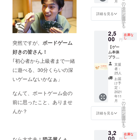
こ
月
カード
の
リ
プラン
タ
ー
です。
ン
詳細を見る
を
名刺風
選
択
カード
す
る
は名札
2,5
代わり
在庫な
として
00
し
円
突然ですが、
ボードゲーム
も使え
【ゲー
るの
好きの皆さん！
ム本体
で、初
プラ
対面の
｢初心者から上級者まで一緒
ン】
方とプ
支援
ゲーム
レイす
者：
に遊べる、30分くらいの深
マー
る際に
25人
ケット
も役に
いゲームないかなぁ」
お届
の参加
立ちま
け予
が難し
す。紙
定：
い方に
2021
なんて、ボートゲーム会の
スタン
年11
オスス
ドは誰
こ
月
前に思ったこと、ありませ
メのプ
でも簡
の
リ
ランで
単に作
タ
ー
んか？
す。 ・
れるA4
ン
詳細を見る
を
『団子
サイズ
選
択
屋
の紙で
す
る
くぅ』
す。 ・
3,2
本体
名刺風
在庫な
00
カード4
し
なら大丈夫！
団子屋くぅ、
円