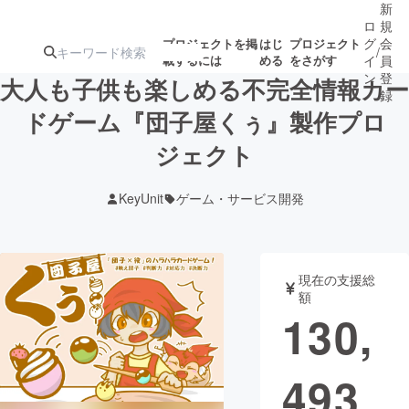
新
ロ
規
グ
会
プロジェクトを掲
はじ
プロジェクト
/
載するには
める
をさがす
イ
員
ン
登
大人も子供も楽しめる不完全情報カー
録
ドゲーム『団子屋くぅ』製作プロ
ジェクト
人気のプロ
注目のリ
注目の新着プロ
募集終了が近いプ
もうすぐ公開
ジェクト
ターン
ジェクト
ロジェクト
されます
KeyUnit
ゲーム・サービス開発
アート・写真
音楽
現在の支援総
テクノロジー・ガジェット
ゲーム・サ
額
130,
映像・映画
書籍・雑誌
493
ビジネス・起業
チャレンジ