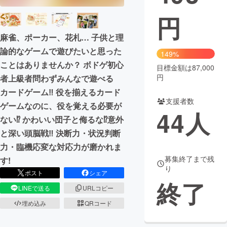
円
まちづくり・地域活性化
麻雀、ポーカー、花札… 子供と理
論的なゲームで遊びたいと思った
CAMPFIRE for Social Good
CAMPFIRE Creation
149%
ことはありませんか？ ボドゲ初心
CAMPFIREふるさと納税
machi-ya
コミュニティ
目標金額は87,000
円
者上級者問わずみんなで遊べる
カードゲーム‼︎ 役を揃えるカード
支援者数
ゲームなのに、役を覚える必要が
44
人
ない⁉︎ かわいい団子と侮るな⁉︎意外
と深い頭脳戦‼︎ 決断力・状況判断
力・臨機応変な対応力が磨かれま
募集終了まで残
す!
り
ポスト
シェア
終了
LINEで送る
URLコピー
埋め込み
QRコード