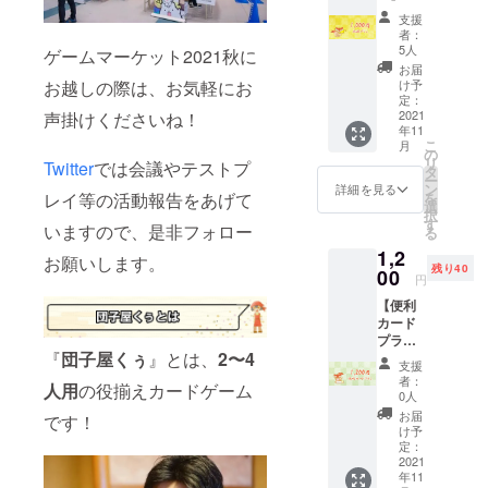
KeyUni
支援
tの活動
者：
を応援
5人
ゲームマーケット2021秋に
して下
お届
さる方
お越しの際は、お気軽にお
け予
にオス
定：
スメの
2021
声掛けくださいね！
年11
プラン
こ
月
です。
の
リ
Twitter
では会議やテストプ
・感謝
タ
ー
の手紙
ン
詳細を見る
レイ等の活動報告をあげて
を
・ラフ
選
択
スケッ
す
いますので、是非フォロー
る
チ
1,2
お願いします。
残り40
00
円
【便利
カード
プラ
『
団子
屋くぅ
』とは、
2〜4
ン】
支援
『団子
者：
人用
の役揃えカードゲーム
屋
0人
くぅ』
お届
です！
のデザ
け予
インが
定：
された
2021
年11
便利