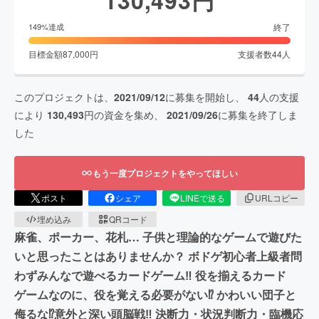
終了
149
%達成
目標金額
87,000
円
支援者数
44
人
このプロジェクトは、
2021/09/12
に募集を開始し、
44
人の支援
により
130,493
円の資金を集め、
2021/09/26
に募集を終了しま
した
もう一度プロジェクトをやってほしい
ポスト
シェア
LINEで送る
URLコピー
埋め込み
QRコード
麻雀、ポーカー、花札… 子供と理論的なゲームで遊びた
いと思ったことはありませんか？ ボドゲ初心者上級者問
わずみんなで遊べるカードゲーム‼︎ 役を揃えるカード
ゲームなのに、役を覚える必要がない⁉︎ かわいい団子と
侮るな⁉︎意外と深い頭脳戦‼︎ 決断力・状況判断力・臨機応