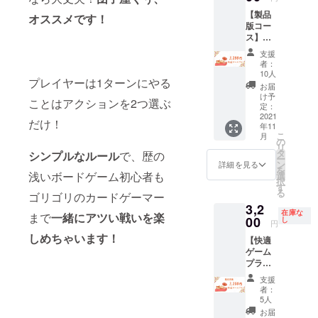
枚 ・紙
【製品
スタン
オススメです！
版コー
ド4枚
ス】
ゲーム
支援
マー
者：
ケット
10人
プレイヤーは1ターンにやる
の参加
お届
が難し
け予
ことはアクションを2つ選ぶ
い方に
定：
オスス
2021
だけ！
年11
メの
こ
月
コース
の
リ
です。
タ
シンプルなルール
で、歴の
ー
・『団
ン
詳細を見る
を
子屋
浅いボードゲーム初心者も
選
択
くぅ』
す
る
ゴリゴリのカードゲーマー
本体 ・
3,2
名刺風
在庫な
まで
一緒にアツい戦いを楽
カード4
00
し
円
枚 ・紙
しめちゃいます！
【快適
スタン
ゲーム
ド4枚
プラ
ン】
支援
ゲーム
者：
マー
5人
ケット
お届