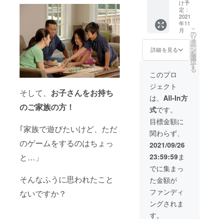
の参加
け予
が難し
定：
い方に
2021
年11
オスス
こ
月
メの
の
リ
コース
タ
ー
です。
ン
詳細を見る
を
人気の
選
択
ため、5
す
る
個だけ
このプロ
増産い
ジェクト
たしま
そして、
お子さんをお持ち
した。
は、
All-In方
・『団
のご家族の方！
式
です。
子屋
くぅ』
目標金額に
本体 ・
｢家族で遊びたいけど、ただ
関わらず、
名刺風
のゲームをするのはちょっ
カード4
2021/09/26
枚 ・紙
と…」
23:59:59
ま
スタン
ド4枚
でに集まっ
そんなふうに思われたこと
た金額が
ファンディ
ないですか？
ングされま
す。