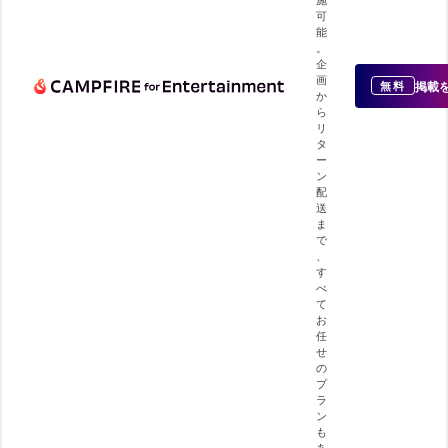
可
能
。
企
画
掲載
無料
か
ら
リ
タ
ー
ン
配
送
ま
で
、
す
べ
て
お
任
せ
の
プ
ラ
ン
も
あ