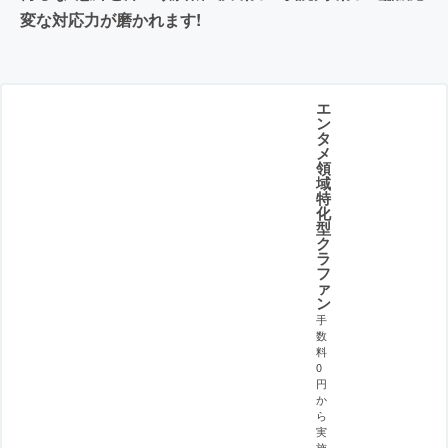
変な対応力が磨かれます!
エ
ン
タ
メ
領
域
特
化
型
ク
ラ
フ
ァ
ン
手
数
料
0
円
か
ら
実
施