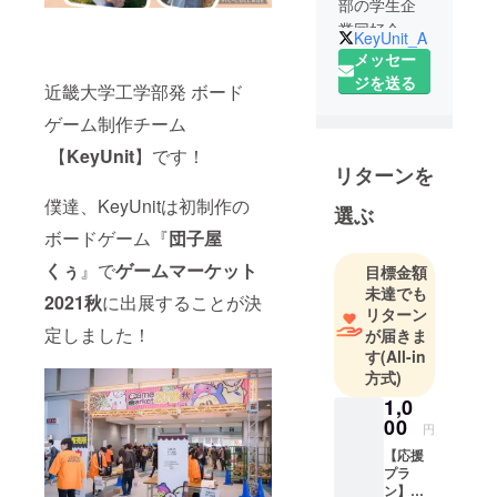
部の学生企
業同好会
KeyUnit_A
で、ボード
メッセー
ゲームを製
ジを送る
近畿大学工学部発 ボード
作するため
ゲーム制作チーム
に2021年5月
から結成さ
【
KeyUnit
】です！
リターンを
れた
【KeyUnit】
僕達、KeyUnitは初制作の
選ぶ
です。
ボードゲーム『
団子屋
くぅ
』で
ゲームマーケット
目標金額
KeyUnit代表:
未達でも
兼松尚輝
2021秋
に出展することが決
リターン
定しました！
が届きま
す
(All-in
方式)
1,0
00
円
【応援
プラ
ン】