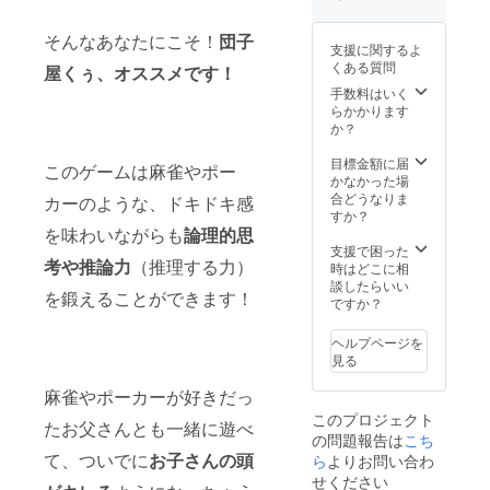
そんなあなたにこそ！
団子
支援に関するよ
くある質問
屋くぅ、オススメです！
手数料はいく
らかかります
か？
目標金額に届
このゲームは
麻雀やポー
かなかった場
合どうなりま
カーのような、ドキドキ感
すか？
を味わいながらも
論理的思
支援で困った
考や推論力
（推理する力）
時はどこに相
談したらいい
を鍛えることができます！
ですか？
ヘルプページを
見る
麻雀やポーカーが好きだっ
このプロジェクト
たお父さんとも一緒に遊べ
の問題報告は
こち
て、ついでに
お子さんの頭
ら
よりお問い合わ
せください