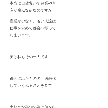
定表、
本当に自然豊かで農業や畜
生きて
詳細事
夢を叶
項をお
産が盛んな街なのですが
えよ
送りさ
う】と
せて頂
いう の
きま
産業が少なく、若い人達は
ぶみさ
す。
んの講
仕事を求めて都会へ移って
演テー
しまいます。
マには
ヒント
がある
と思い
ます。
高知を
実は私もその一人です。
元気に
し、夢
を叶え
るお手
伝いが
した
都会に出たものの、過疎化
い！ そ
していくふるさとを見て
んな私
たち
と、こ
の講演
会を作
り上げ
大好きな高知の為に何か出
ご自身