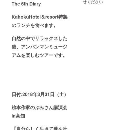
せください
The 6th Diary
け下さ
合っ
2000円
い。 大
て、作
３才以
人（中
り上げ
下 ラ
Kahoku
Hotel＆resort特製
学生以
ていま
ンチ代
上）
す。 絵
1000
のランチを食べます。
本作家
円、バ
22600
のぶみ
ス座席
円 小学
さんの
自然の中でリラックスした
が必要
生
【国民
な場合
後、アンパンマンミュージ
的キャ
1000円
ラク
離乳食
アムを楽しむツアーです。
ターを
などを
15820
作り、
持ち込
円 幼児
世界中
みし、
（３才
の子ど
ランチ
～未就
もたち
不要の
学
を支援
場合は
児）
した
お申し
11300
い】と
出下さ
円 乳児
いう夢
日付:2018年3月31日（土）
い。 食
（３才
を応援
物アレ
以
した
ルギー
絵本作家のぶみさん講演会
下）
い。 絵
などが
本の文
ある場
in高知
無
化を広
合はお
料
めた
申し出
い。 高
下さ
【自分らしく生きて夢を叶
知県を