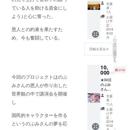
演会
確認
は3000
支援
2018in
メール
ている人を助ける資金にし
円から
者：
高知で
を見せ
自由に
1人
よう｣と心に誓った。
スタッ
て頂け
設定で
お届
フにな
ました
きるの
け予
れる権
らご入
定：
で、も
恩人との約束を果たすた
利 （高
2018
場頂け
し宜し
年02
知限定T
ます。
ければ
め、今も奮闘している。
こ
月
シャ
バッジ
の
１円で
リ
ツ、チ
は講演
タ
も多く
ー
ラシ配
会当日
ン
支援し
詳細を見る
を
布権利
にお渡
選
て頂け
択
つき）
し致し
す
るとと
る
講演会
ます。
ても嬉
10,
当日、
講演会
しいで
残り19
スタッ
000
は未就
す。
円
フTシャ
今回のプロジェクトはのぶ
学児は
★30日
ツを着
無料で
みさんの恩人が作り出した
のぶみ
て一緒
す。
さんと
に講演
世界観の中で講演会を開催
行くア
会を盛
支援
ンパン
り上げ
者：
し
マン
てみま
11人
ミュー
せん
お届
ジアム
か？高
け予
国民的キャラクターを作る
満喫ツ
知県の
定：
アー
2018
ホテ
というのぶみさんの夢を応
年02
【限定
ル、保
こ
月