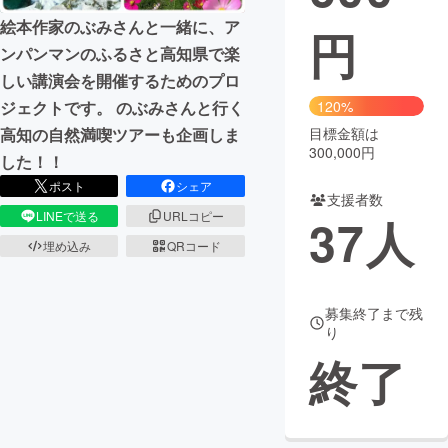
絵本作家のぶみさんと一緒に、ア
円
まちづくり・地域活性化
ンパンマンのふるさと高知県で楽
しい講演会を開催するためのプロ
CAMPFIRE for Social Good
CAMPFIRE Creation
ジェクトです。 のぶみさんと行く
120%
CAMPFIREふるさと納税
machi-ya
コミュニティ
高知の自然満喫ツアーも企画しま
目標金額は
300,000円
した！！
ポスト
シェア
支援者数
LINEで送る
URLコピー
37
人
埋め込み
QRコード
募集終了まで残
り
終了