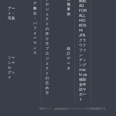
納税
ア
ロ
施
AD
アー
舞
ジ
事
FOR
ト・
台
ェ
例
ALL
写真
・
ク
HIO
パ
ト
KOS
フ
の
HI
ォ
作
JFA
ー
り
クラ
マ
方
ウド
ン
プ
統
ファ
ス
ロ
計
ン
ソー
ジ
デ
ディ
シャ
ェ
ー
ング
ル
ク
タ
mac
グッ
ト
hi-ya
ド
の
補助
広
金申
め
請サ
方
ポー
ト
「QRコード」は株式会社デンソーウェーブの登録商標です。