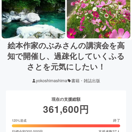
絵本作家のぶみさんの講演会を高
知で開催し、過疎化していくふる
さとを元気にしたい！
yokoshimashima
書籍・雑誌出版
現在の支援総額
361,600
円
終了
120
%達成
目標金額
300,000
円
支援者数
37
人