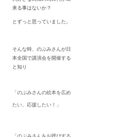
の事業
来る事はないか？
や夢を
世の中
に発信
とずっと思っていました。
してみ
ません
か？ 応
援、ご
支援の
そんな時、のぶみさんが日
程どう
ぞ宜し
本全国で講演会を開催する
くお願
い致し
と知り
ます！
※講演会
当日、
会場に
て展示
「のぶみさんの絵本を広め
するBIG
パネル
に事業
たい、応援したい！」
所名と
サイン
をいれ
てお渡
しさせ
て頂き
「のぶみさんをお呼びする
ます。