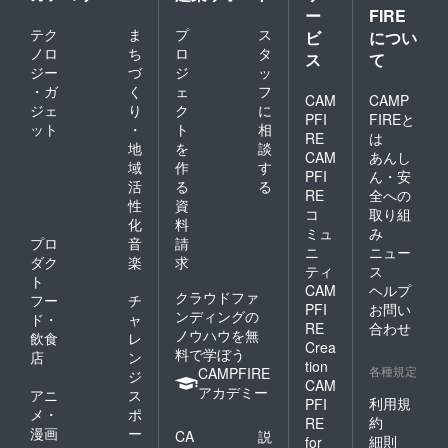
ー
FIRE
テク
ま
プ
ス
ビ
につい
ノロ
ち
ロ
タ
ス
て
ジー
づ
ジ
ッ
・ガ
く
ェ
フ
CAM
CAMP
ジェ
り
ク
に
PFI
FIREと
ット
・
ト
相
RE
は
地
を
談
CAM
あんし
域
作
す
PFI
ん・安
活
る
る
RE
全への
性
資
コ
取り組
化
料
ミュ
み
プロ
音
請
ニ
ニュー
ダク
楽
求
ティ
ス
ト
CAM
ヘルプ
クラウドファ
フー
チ
PFI
お問い
ンディングの
ド・
ャ
RE
合わせ
ノウハウを無
飲食
レ
Crea
料で学ぼう
店
ン
tion
各種規定
CAMPFIRE
ジ
CAM
アカデミー
アニ
ス
利用規
PFI
メ・
ポ
約
RE
漫画
ー
CA
説
細則
for