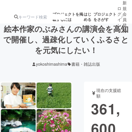
新
ロ
規
グ
会
プロジェクトを掲
はじ
プロジェクト
/
載するには
める
をさがす
イ
員
ン
登
絵本作家のぶみさんの講演会を高知
録
で開催し、過疎化していくふるさと
を元気にしたい！
人気のプロ
注目のリ
注目の新着プロ
募集終了が近いプ
もうすぐ公開
ジェクト
ターン
ジェクト
ロジェクト
されます
yokoshimashima
書籍・雑誌出版
アート・写真
音楽
現在の支援総
テクノロジー・ガジェット
ゲーム・サ
額
361,
映像・映画
書籍・雑誌
600
ビジネス・起業
チャレンジ