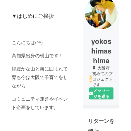
▼はじめにご挨拶
yokos
こんにちは(^^)
himas
高知県出身の横山です！
hima
大阪府
緑豊かな山と海に囲まれて
初めてのプ
育ち今は大阪で子育てをし
ロジェクト
です
ながら
メッセー
ジを送る
コミュニティ運営やイベン
ト企画をしています。
リターンを