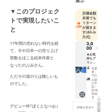
選ぶ
▼このプロジェク
目標金額
未達でも
トで実現したいこ
リターン
と
が届きま
す
(All-in
方式)
17年間の売れない時代を経
3,0
00
円
て、今や日本一の売り上げ
★お気
部数をほこる絵本作家と
持ちプ
ラン
なったのぶみさん。
（高知
支援
限定
者：
キャラ
13人
ただその道のりは険しいも
クター
お届
バッジ
のでした。
け予
を差し
定：
上げま
2018
年02
す。）
こ
月
ただた
の
リ
だ応援
タ
ー
デビュー作｢ぼくとなべお｣
して下
ン
詳細を見る
を
さる方
選