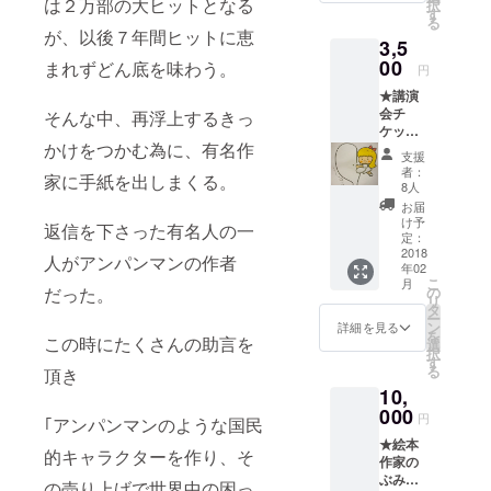
は２万部の大ヒットとなる
択
向けで
す
る
す！ 高
が、以後７年間ヒットに恵
3,5
知県と
のぶみ
00
まれずどん底を味わう。
円
さんを
★講演
応援し
会チ
そんな中、再浮上するきっ
た
ケット
い！！
かけをつかむ為に、有名作
＋高知
大自然
支援
講演会
と絵本
者：
家に手紙を出しまくる。
限定
を守り
8人
バッジ
た
お届
31日の
い！！
け予
返信を下さった有名人の一
講演会
あなた
定：
のチ
2018
のお気
人がアンパンマンの作者
年02
ケット
持ちで
こ
月
と限定
この講
だった。
の
リ
バッジ
演会は
タ
ー
がセッ
開催す
ン
詳細を見る
を
この時にたくさんの助言を
トに
ること
選
択
なった
が出来
す
る
頂き
プラン
ます。
10,
です。
本当に
キャン
000
ありが
円
｢アンパンマンのような国民
プファ
とうご
★絵本
イヤー
ざいま
的キャラクターを作り、そ
作家の
の引き
す！ 設
ぶみ講
落とし
定金額
の売り上げで世界中の困っ