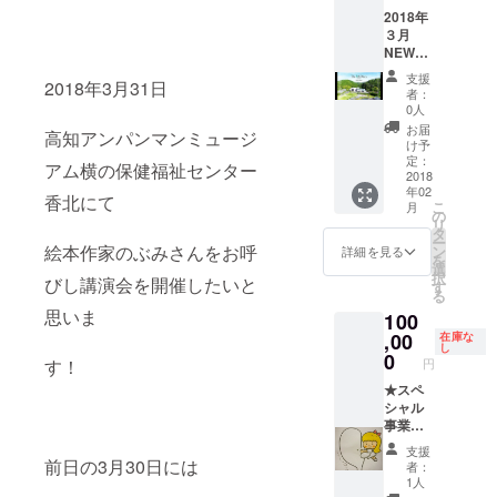
や事業
高知の
日の講
2018年
所名を
思い出
演会に
３月
印字さ
を作る
当日運
NEWOP
せてい
ことが
営ス
ENのホ
ただき
出来ま
タッフ
支援
2018年3月31日
テル！
ます。
す(^^)
として
者：
The 6th
また、
限定30
0人
ご参加
Diary
ご自身
名様と
頂けま
お届
高知アンパンマンミュージ
kahoku
でご用
させて
け予
す。 ・
Hotel &
意して
定：
頂きま
絵本作
アム横の保健福祉センター
resort
2018
頂いた
す。 ア
家のぶ
年02
様の宿
チラシ
ンパン
香北にて
み講演
こ
月
泊チ
や
の
マン
会
リ
ケット
ショッ
タ
ミュー
2018in
ー
です。
絵本作家のぶみさんをお呼
プカー
ン
ジアム
詳細を見る
高知 限
を
高知ア
ドなど
選
に集合
定Tシャ
択
びし講演会を開催したいと
ンパン
も講演
す
→バス
ツを1枚
る
マン
会当日
に乗り
プレゼ
思いま
100
ミュー
に配布
アンパ
ント！
ジアム
,00
して頂
在庫な
ンマン
（サイ
し
の横に
けま
0
の作者
ズはあ
す！
円
あり、
す。 地
の方の
らかじ
アンパ
★スペ
域活性
お墓参
めお選
ンマン
シャル
化を広
りへ →
び頂
の世界
事業ア
め、高
高知県
き、講
観を全
ピール
知の自
の大自
演会当
支援
面に表
プラン
然、
前日の3月30日には
然を一
日のお
者：
現した
（高知
人、事
望でき
1人
渡しと
ホテル
講演会