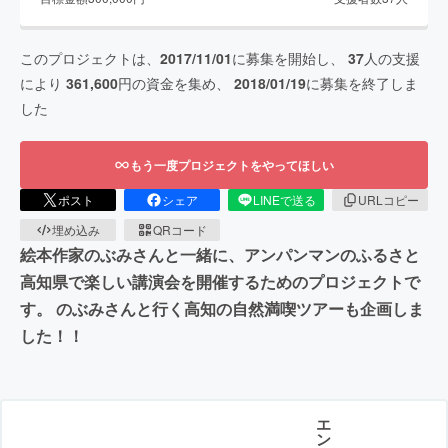
このプロジェクトは、
2017/11/01
に募集を開始し、
37
人の支援
により
361,600
円の資金を集め、
2018/01/19
に募集を終了しま
した
もう一度プロジェクトをやってほしい
ポスト
シェア
LINEで送る
URLコピー
埋め込み
QRコード
絵本作家のぶみさんと一緒に、アンパンマンのふるさと
高知県で楽しい講演会を開催するためのプロジェクトで
す。 のぶみさんと行く高知の自然満喫ツアーも企画しま
した！！
エ
ン