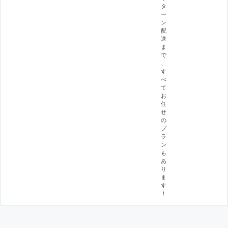
タ
ー
ン
配
送
ま
で
、
す
べ
て
お
任
せ
の
プ
ラ
ン
も
あ
り
ま
す
！