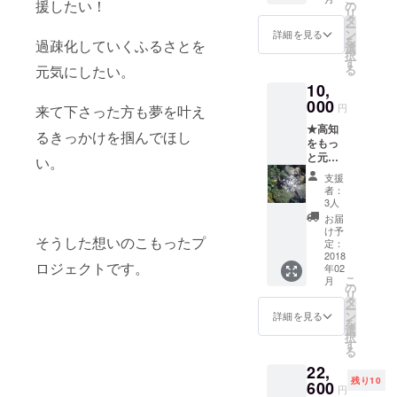
30名】
援したい！
育所、
の
リ
(貸しき
本屋さ
タ
ー
りバス
ん、メ
ン
詳細を見る
を
過疎化していくふるさとを
料金、
ディア
選
択
ランチ
等が協
す
元気にしたい。
る
代、ア
力、協
10,
ンパン
賛して
マン
000
下さっ
円
来て下さった方も夢を叶え
ミュー
ている
★高知
ジアム
講演会
るきっかけを掴んでほし
をもっ
チケッ
ですの
と元気
ト 高知
い。
で、ご
に！！
限定
自身の
支援
個人ア
バッジ
事業が
者：
ピール
がセッ
広がる
3人
プラン
トに
きっか
お届
（チラ
なった
けにも
け予
そうした想いのこもったプ
シ配布
プラン
定：
なりま
権利付
2018
です。)
す！お
ロジェクトです。
年02
き） 講
春休み
客様に
こ
月
演会当
の想い
の
チラシ
リ
日、会
出作り
タ
も配布
ー
場にて
にとっ
ン
して頂
詳細を見る
を
展示さ
てもオ
選
けます
択
せて頂
ススメ
す
(^-^) 詳
る
くポス
です！
細情報
22,
ターに
のぶみ
・2018
残り10
お名前
600
さんと
年3月31
円