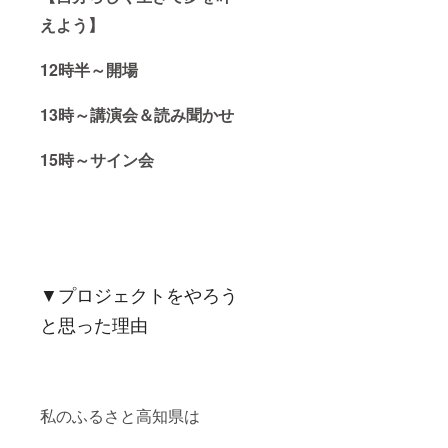
い。 人
活性化
数によ
えよう】
させた
り大型
い。 子
バスか
育て世
12時半～開場
ら小型
代を元
バス
気にし
（マイ
たい。
13時～講演会＆読み聞かせ
クロバ
自分自
ス）や
身の夢
車に変
15時～サイン会
を見つ
更にな
けた
る場合
い。 た
がござ
くさん
いま
の人と
す。 変
繋がり
更時も
たい。
料金は
子ども
変動致
達の笑
▼プロジェクトをやろう
しませ
顔が見
んので
たい。
と思った理由
ご了承
様々な
下さ
想いが
い。 ご
ありま
入金確
すが、
認後、
どんな
メール
私のふるさと高知県は
方にも
にて当
【自分
日の予
らしく