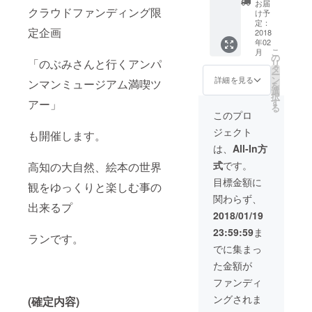
業の素
る日御
なりま
お届
クラウドファンディング限
となっ
限定BIG
晴らし
子キャ
け予
す。）
ており
パネル
さをた
定：
ンプ場
※会場作
定企画
ます。
（写真
2018
くさん
にて桜
り、受
年02
運営会
添付デ
の方に
を観な
付、物
こ
月
社は当
ザイ
お伝え
の
がらラ
販、案
「のぶみさんと行くアンパ
リ
講演会
ン）、
するプ
タ
ンチ！
内、撤
ー
の協賛
絵本作
ランで
ン
ホテル
詳細を見る
去作業
ンマンミュージアム満喫ツ
を
企業
家のぶ
す。
選
シェフ
など。
択
（株）
み講演
す
アー」
の出来
お子様
る
香北ふ
会
立て料
このプロ
同伴歓
るさと
2018in
理で
迎で
ジェクト
みらい
高知ご
も開催します。
す。→
す！ の
様にな
招待
アンパ
は、
All-In方
ぶみさ
りま
券、チ
ンマン
んを
式
です。
高知の大自然、絵本の世界
す。
ラシ配
ミュー
もっと
HP…
布権
ジアム
目標金額に
身近に
観をゆっくりと楽しむ事の
http://6t
利、サ
を楽し
感じ、
関わらず、
hdiary.j
イン入
みま
一般の
出来るプ
p/ tell…
りカ
しょ
2018/01/19
お客さ
0887ｰ
ラー色
う！ ※
んでは
23:59:59
ま
57ｰ
紙） 講
ツアー
ランです。
中々味
3881 以
演会の
料金 (貸
でに集まっ
わえな
下、朝
ご招待
しきり
い体験
た金額が
夕食事
券（１
バス料
が出来
付き一
名様）
金、ラ
ファンディ
ます。
泊料金
とBIGパ
ンチ
ングされま
(確定内容)
です。
ネル、
代、ア
アンパ
サイン