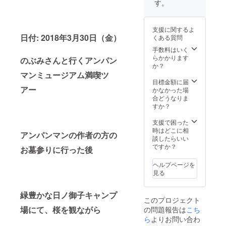
ンパン
す。
ンマン
入りカ
マン
ワール
ラー色
ミュー
ドの中
紙をプ
ジアム
支援に関するよ
で、春
レゼン
チケッ
日付: 2018年3月30日（金）
くある質問
休みの
ト致し
ト 高知
思い出
ます。
手数料はいく
限定
を作り
ご自身
らかかります
バッジ
のぶみさんと行くアンパン
ません
でご用
か？
がセッ
か？ ご
意頂い
マンミュージアム満喫ツ
トに
入金確
たチラ
目標金額に届
なった
アー
認後、
シや
かなかった場
プラン
The 6th
ショッ
合どうなりま
です。)
Diary
プカー
すか？
中学生
kahoku
ドもお
以上は
Hotel &
配り頂
支援で困った
大人料
resort
けるス
時はどこに相
金
アンパンマンの作者の方の
よりご
ペシャ
談したらいい
10000
連絡さ
ルプラ
ですか？
円 小学
お墓参りに行った後
せて頂
ンで
生～中
きま
す！ こ
学
ヘルプページを
す。 ア
の講演
生
見る
レル
会は高
ギーの
知県と
5000円
有無、
他県 一
緑豊かな日ノ御子キャンプ
３才～
このプロジェクト
宿泊人
般の方
６
場にて、
桜を観ながら
の問題報告は
こち
数、詳
と企業
才
細等お
様が手
ら
よりお問い合わ
申し付
を取り