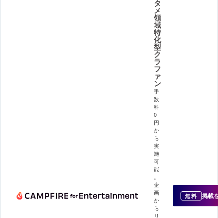
タ
メ
領
域
特
化
型
ク
ラ
フ
ァ
ン
手
数
料
0
円
か
ら
実
施
可
能
。
企
画
掲載
無料
か
ら
リ