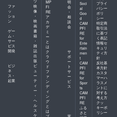
ツ
MP
明
プライ
Soci
ファ
映
FI
会
バシー
al
ッ
像
RE
・
ポリ
Goo
ショ
・
ア
相
シー
d
ン
映
カ
談
特定商
CAM
画
デ
会
取引法
PFI
ゲー
書
ミ
に基づ
RE
ム・
籍
ー
く表記
for
サー
・
と
情報セ
Ente
ビス
雑
は
キュリ
rtain
開発
誌
ク
サ
ティ方
men
出
ラ
ポ
針
t
版
ウ
ー
反社基
CAM
ビジ
ビ
ド
ト
本方針
PFI
ネ
ュ
フ
サ
カスタ
RE
ス・
ー
ァ
ー
マーハ
for
起業
テ
ン
ビ
ラスメ
Spor
ィ
デ
ス
ントに
ts
ー
ィ
対する
CAM
・
ン
考え方
PFI
ヘ
グ
クッ
RE
ル
と
キーポ
ふる
ス
は
リシー
さと
ケ
プ
実