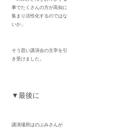
パネ
事でたくさんの方が高知に
ル、色
紙共に
集まり活性化するのではな
講演会
終了後
いか」
お持ち
帰り頂
けま
す。
そう思い講演会の主宰を引
き受けました。
▼最後に
講演場所はのぶみさんが