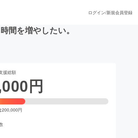
ログイン
/
新規会員登録
ん時間を増やしたい。
うすぐ公開されます
支援総額
プロダクト
,000
円
ファッション
スポーツ
00,000円
数
ア
ソーシャルグッド
人