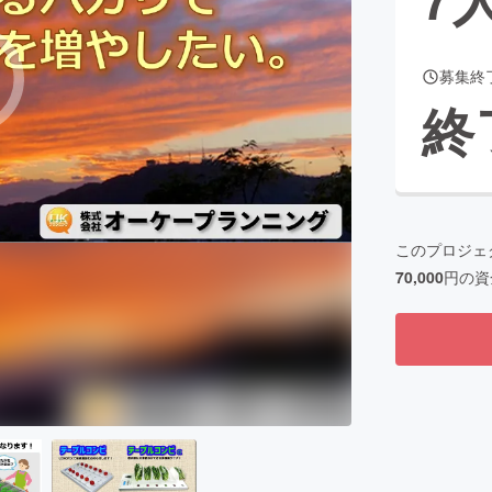
募集終
CAMPFIRE for Social Good
CAMPFIRE Creation
終
CAMPFIREふるさと納税
machi-ya
コミュニティ
このプロジェ
70,000
円の資