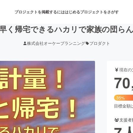
プロジェクトを掲載するには
はじめる
プロジェクトをさがす
早く帰宅できるハカリで家族の団ら
株式会社オーケープランニング
プロダクト
注目のリターン
注目の新着プロジェクト
募集終了が近いプロジェクト
も
現在の
音楽
舞台・パフォーマンス
70
ゲーム・サービス開発
フード・飲食店
35%
書籍・雑誌出版
アニメ・漫画
目標金額は2
支援者
チャレンジ
ビューティー・ヘルスケ
7