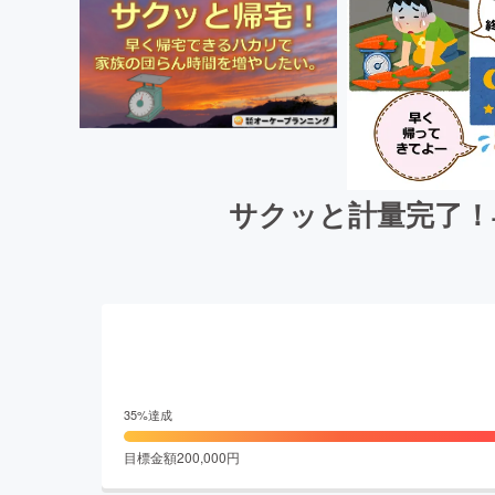
サクッと計量完了！
35
%達成
目標金額
200,000
円