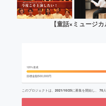
【童話×ミュージ
120
%達成
目標金額
500,000
円
このプロジェクトは、
2021/10/25
に募集を開始し、
70