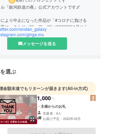
ル『銀河鉄道の夜』公式アカウントです🌌
ナにより中止になった作品が「#コロナに負ける
葉に、さらにパワーアップして2022年1月に上演
twitter.com/rendan_galaxy
/instagram.com/ginga.mu
は何としても舞台をお客様にお届けしたい！
メッセージを送る
に、みなさまのご協力をどうぞよろしくお願いいた
！
の作品を届けるために奔走してきた学生たちの本気
期待！🔥🔥
を選ぶ
標金額未達でもリターンが届きます
(All-in方式)
1,000
円
・主催からのお礼
支援者：6人
お届け予定：2022年03月