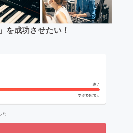
」を成功させたい！
終了
支援者数
70
人
した