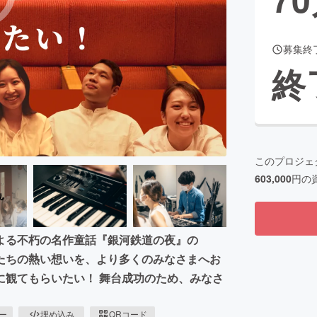
募集終
CAMPFIRE for Social Good
CAMPFIRE Creation
終
CAMPFIREふるさと納税
machi-ya
コミュニティ
このプロジェ
603,000
円の
よる不朽の名作童話『銀河鉄道の夜』の
たちの熱い想いを、より多くのみなさまへお
に観てもらいたい！ 舞台成功のため、みなさ
ピー
埋め込み
QRコード