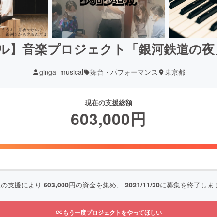
カル】音楽プロジェクト「銀河鉄道の夜
ginga_musical
舞台・パフォーマンス
東京都
現在の支援総額
603,000
円
人の支援により
603,000
円の資金を集め、
2021/11/30
に募集を終了しま
もう一度プロジェクトをやってほしい