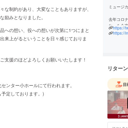
ミュージカ
々な制約があり、大変なこともありますが、
な励みとなりました。
去年コロ
な」を合言
https://
品への想い、役への想いが次第に1つにまと
決定💫
https:/
出来上がるということを日々感じておりま
今年こそ
そのため
します！
1年間こ
ご支援のほどよろしくお願いいたします！
に、乞うご
リターン
目
練馬文化センター小ホールにて行われます。
も予定しております。)