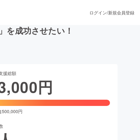
ログイン
/
新規会員登録
」を成功させたい！
うすぐ公開されます
支援総額
プロダクト
3,000
円
ファッション
スポーツ
00,000円
数
ア
ソーシャルグッド
人