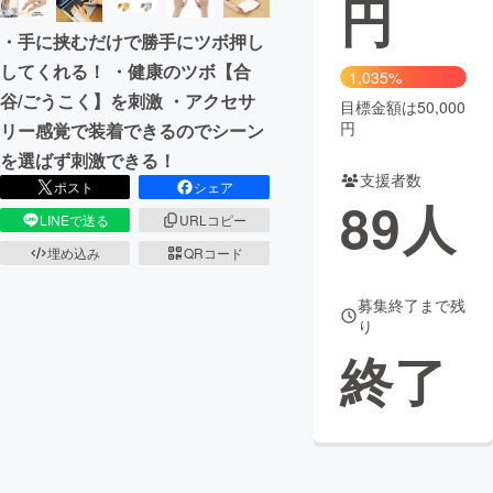
円
・手に挟むだけで勝手にツボ押し
まちづくり・地域活性化
してくれる！ ・健康のツボ【合
1,035%
谷/ごうこく】を刺激 ・アクセサ
目標金額は50,000
CAMPFIRE for Social Good
CAMPFIRE Creation
円
リー感覚で装着できるのでシーン
CAMPFIREふるさと納税
machi-ya
コミュニティ
を選ばず刺激できる！
支援者数
ポスト
シェア
89
人
LINEで送る
URLコピー
埋め込み
QRコード
募集終了まで残
り
終了