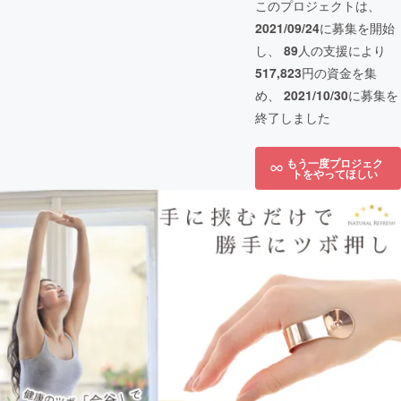
このプロジェクトは、
2021/09/24
に募集を開始
し、
89
人の支援により
517,823
円の資金を集
め、
2021/10/30
に募集を
終了しました
もう一度プロジェク
トをやってほしい