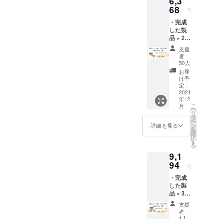
6,3
性もご
量産効
68
ざいま
円
率が向
す。ご
・完成
上した
了承く
した製
場合、
ださ
品 × 2点
正規販
い。 ※
［一般
売価格
ご注文
支援
販売予
が販売
状況、
者：
定価格
予定価
使用部
50人
7,960円
格より
材の供
お届
の
下がる
給状
け予
20%OF
可能性
定：
況、製
F］ ※色
2021
もござ
造工程
年12
は4色か
いま
上の都
こ
月
らお選
す。 ※
の
合等に
リ
びいた
デザイ
タ
より出
ー
だけま
ン・仕
ン
荷時期
詳細を見る
を
す。 ※
様は変
選
が遅れ
択
皆様の
更にな
す
る場合
る
ご支援
る可能
があり
9,1
により
性もご
ます。
量産効
94
ざいま
円
率が向
す。ご
・完成
上した
了承く
した製
場合、
ださ
品 × 3点
正規販
い。 ※
［一般
売価格
ご注文
支援
販売予
が販売
状況、
者：
定価格
予定価
使用部
1人