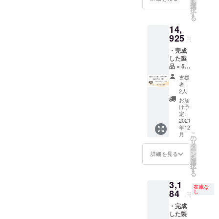
を
ただけ
ン・仕
選
が遅れ
択
ます。
様は変
す
る場合
る
※皆様の
更にな
があり
14,
ご支援
る可能
ます。
により
925
性もご
円
量産効
ざいま
・完成
率が向
す。ご
した製
上した
了承く
品 × 5点
場合、
ださ
［一般
正規販
い。 ※
支援
販売予
売価格
ご注文
者：
定価格
が販売
状況、
2人
19,900
予定価
使用部
お届
円の
格より
材の供
け予
25%OF
下がる
定：
給状
F］ ※色
2021
可能性
況、製
年12
はそれ
もござ
造工程
こ
月
ぞれ4色
いま
の
上の都
リ
からお
す。 ※
タ
合等に
ー
選びい
デザイ
ン
より出
詳細を見る
を
ただけ
ン・仕
選
荷時期
択
ます。
様は変
す
が遅れ
る
※皆様の
更にな
る場合
3,1
ご支援
る可能
があり
在庫な
により
84
性もご
し
ます。
円
量産効
ざいま
・完成
率が向
す。ご
した製
上した
了承く