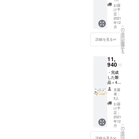
11,940
格より
材の供
お届
円の
下がる
給状
け予
23%OF
可能性
定：
況、製
F］ ※色
2021
もござ
造工程
年12
はそれ
いま
上の都
こ
月
ぞれ4色
す。 ※
の
合等に
リ
からお
デザイ
タ
より出
ー
選びい
ン・仕
ン
荷時期
詳細を見る
を
ただけ
様は変
選
が遅れ
択
ます。
更にな
す
る場合
る
※皆様の
る可能
があり
11,
ご支援
性もご
ます。
により
940
ざいま
円
量産効
す。ご
・完成
率が向
了承く
した製
上した
ださ
品 × 4点
場合、
い。 ※
［一般
正規販
ご注文
支援
販売予
売価格
状況、
者：
定価格
が販売
使用部
5人
15,920
予定価
材の供
お届
円の
格より
給状
け予
25%OF
下がる
定：
況、製
F］ ※色
2021
可能性
造工程
年12
はそれ
もござ
上の都
こ
月
ぞれ4色
いま
の
合等に
リ
からお
す。 ※
タ
より出
ー
選びい
デザイ
ン
荷時期
詳細を見る