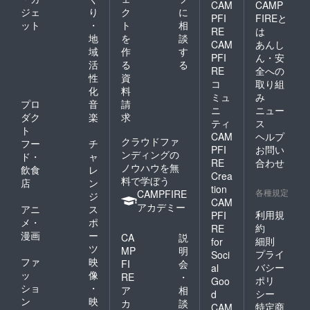
CAM
CAMP
ジェ
り
ク
に
PFI
FIREと
ット
・
ト
相
RE
は
地
を
談
CAM
あんし
域
作
す
PFI
ん・安
活
る
る
RE
全への
性
資
コ
取り組
化
料
ミュ
み
プロ
音
請
ニ
ニュー
ダク
楽
求
ティ
ス
ト
CAM
ヘルプ
クラウドファ
フー
チ
PFI
お問い
ンディングの
ド・
ャ
RE
合わせ
ノウハウを無
飲食
レ
Crea
料で学ぼう
店
ン
tion
各種規定
CAMPFIRE
ジ
CAM
アカデミー
アニ
ス
利用規
PFI
メ・
ポ
約
RE
漫画
ー
CA
説
細則
for
ツ
MP
明
プライ
Soci
ファ
映
FI
会
バシー
al
ッ
像
RE
・
ポリ
Goo
ショ
・
ア
相
シー
d
ン
映
カ
談
特定商
CAM