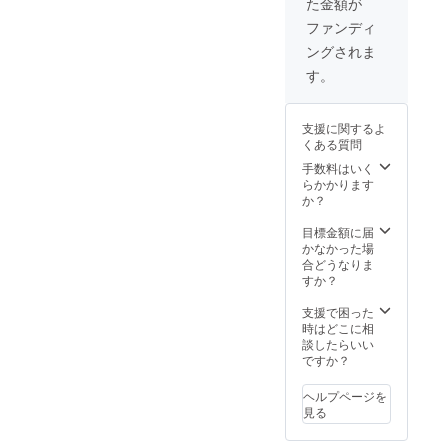
た金額が
いま
造工程
す。 ※
上の都
ファンディ
デザイ
合等に
ングされま
ン・仕
より出
様は変
荷時期
す。
更にな
が遅れ
る可能
る場合
性もご
があり
支援に関するよ
ざいま
ます。
くある質問
す。ご
了承く
手数料はいく
ださ
らかかります
い。 ※
か？
ご注文
状況、
目標金額に届
使用部
かなかった場
材の供
合どうなりま
給状
すか？
況、製
造工程
支援で困った
上の都
時はどこに相
合等に
談したらいい
より出
ですか？
荷時期
が遅れ
ヘルプページを
る場合
見る
があり
ます。