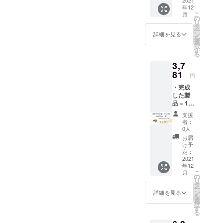
F］ ※色
年12
は4色か
こ
月
らお選
の
リ
びいた
タ
ー
だけま
ン
詳細を見る
を
す。 ※
選
択
皆様の
す
る
ご支援
3,7
により
量産効
81
円
率が向
・完成
上した
した製
場合、
品 × 1点
正規販
［一般
売価格
支援
販売予
が販売
者：
定価格
予定価
0人
3,980円
格より
お届
の
下がる
け予
5%OFF
可能性
定：
］ ※色
2021
もござ
年12
は4色か
いま
こ
月
らお選
す。 ※
の
リ
びいた
デザイ
タ
ー
だけま
ン・仕
ン
詳細を見る
を
す。 ※
様は変
選
択
皆様の
更にな
す
る
ご支援
る可能
により