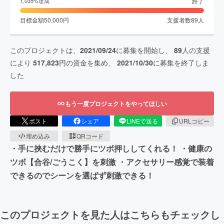
終了
1,035
%達成
目標金額
50,000
円
支援者数
89
人
このプロジェクトは、
2021/09/24
に募集を開始し、
89
人の支援
により
517,823
円の資金を集め、
2021/10/30
に募集を終了しま
した
もう一度プロジェクトをやってほしい
ポスト
シェア
LINEで送る
URLコピー
埋め込み
QRコード
・手に挟むだけで勝手にツボ押ししてくれる！ ・健康の
ツボ【合谷/ごうこく】を刺激 ・アクセサリー感覚で装着
できるのでシーンを選ばず刺激できる！
このプロジェクトを見た人はこちらもチェックし