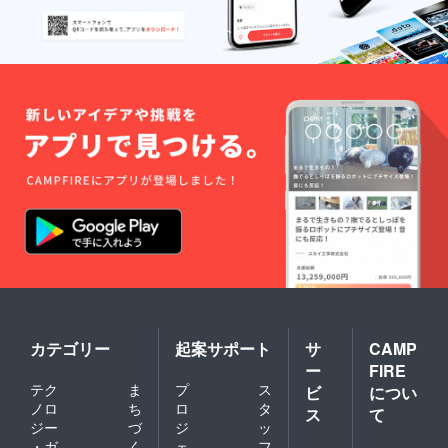
カテゴリー
起案サポート
サ
CAMP
ー
FIRE
テク
ま
プ
ス
ビ
につい
ノロ
ち
ロ
タ
ス
て
ジー
づ
ジ
ッ
・ガ
く
ェ
フ