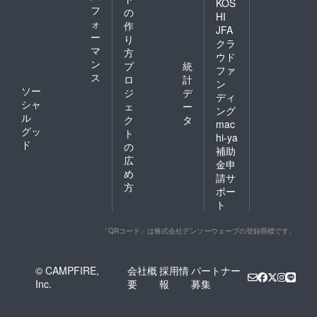
KOS
フ
の
HI
ォ
作
JFA
ー
り
クラ
マ
方
ウド
ン
プ
統
ファ
ス
ロ
計
ン
ソー
ジ
デ
ディ
シャ
ェ
ー
ング
ル
ク
タ
mac
グッ
ト
hi-ya
ド
の
補助
広
金申
め
請サ
方
ポー
ト
「QRコード」は株式会社デンソーウェーブの登録商標です。
© CAMPFIRE,
会社概
採用情
パートナー
Inc.
要
報
募集