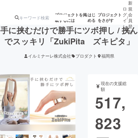
新
ロ
規
グ
会
プロジェクトを掲
はじ
プロジェクト
/
載するには
める
をさがす
イ
員
ン
登
手に挟むだけで勝手にツボ押し / 挟ん
録
でスッキリ「ZukiPita ズキピタ」
人気のプロ
注目のリ
注目の新着プロ
募集終了が近いプ
もうすぐ公開
イルミナーレ株式会社
プロダクト
福岡県
ジェクト
ターン
ジェクト
ロジェクト
されます
アート・写真
音楽
現在の支援総
額
517,
テクノロジー・ガジェット
ゲーム・サ
823
映像・映画
書籍・雑誌
ビジネス・起業
チャレンジ