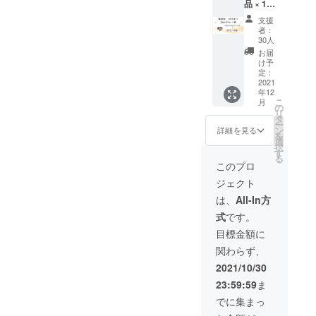
品 × 1点
場合、
ださ
［一般
正規販
い。 ※
支援
販売予
売価格
ご注文
者：
定価格
が販売
状況、
30人
3,980円
予定価
使用部
お届
の
格より
材の供
け予
20%OF
下がる
定：
給状
F］ ※色
2021
可能性
況、製
年12
は4色か
もござ
造工程
こ
月
らお選
いま
の
上の都
リ
びいた
す。 ※
タ
合等に
ー
だけま
デザイ
ン
より出
詳細を見る
を
す。 ※
ン・仕
選
荷時期
択
皆様の
様は変
す
が遅れ
る
ご支援
更にな
る場合
このプロ
により
る可能
があり
ジェクト
量産効
性もご
ます。
率が向
ざいま
は、
All-In方
上した
す。ご
式
です。
場合、
了承く
正規販
ださ
目標金額に
売価格
い。 ※
関わらず、
が販売
ご注文
予定価
状況、
2021/10/30
格より
使用部
23:59:59
ま
下がる
材の供
可能性
給状
でに集まっ
もござ
況、製