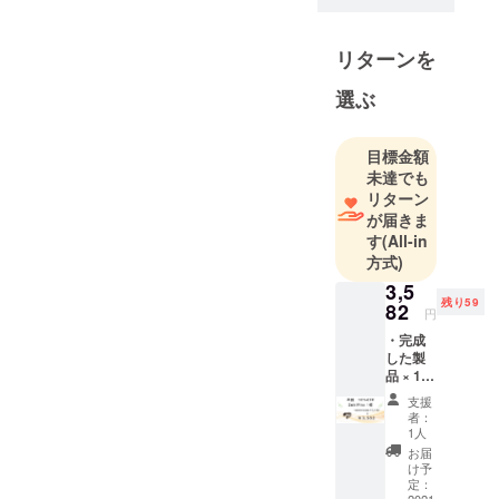
の、小売＆
卸売りをメ
リターンを
インに事業
展開してい
選ぶ
る会社で
す。 日頃の
生活に少し
目標金額
未達でも
でもワクワ
リターン
ク感を感じ
が届きま
るような商
す
(All-in
品を皆様に
方式)
お届けすべ
3,5
く取り組ん
残り59
82
円
でおりま
・完成
す。 皆様の
した製
ご支援をど
品 × 1点
［一般
うぞよろし
支援
販売予
者：
くお願い致
定価格
1人
3,980円
お届
の
け予
10%OF
定：
2021