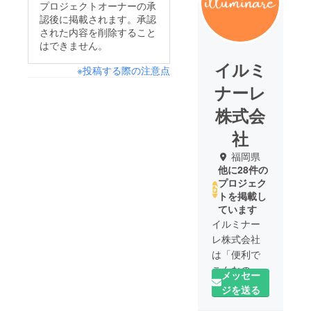
プロジェクトオーナーの承
認後に掲載されます。承認
された内容を削除すること
はできません。
イルミ
※投稿する際の注意点
ナーレ
株式会
社
福岡県
他に28件の
プロジェク
トを掲載し
ています
イルミナー
レ株式会社
は「便利で
こんなの欲
メッセー
しかった」
ジを送る
という商品