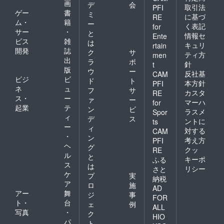
画
デ
会
取引法
PFI
ゲー
書
ミ
に基づ
RE
ム・
籍
ー
く表記
for
サー
・
と
情報セ
Ente
ビス
雑
は
キュリ
rtain
開発
誌
ク
サ
ティ方
men
出
ラ
ポ
針
t
版
ウ
ー
反社基
CAM
ビジ
ビ
ド
ト
本方針
PFI
ネ
ュ
フ
サ
カスタ
RE
ス・
ー
ァ
ー
マーハ
for
起業
テ
ン
ビ
ラスメ
Spor
ィ
デ
ス
ントに
ts
ー
ィ
対する
CAM
・
ン
考え方
PFI
ヘ
グ
クッ
RE
ル
と
キーポ
ふる
ス
は
リシー
さと
ケ
プ
実
納税
ア
ロ
施
AD
アー
舞
ジ
事
FOR
ト・
台
ェ
例
ALL
写真
・
ク
HIO
パ
ト