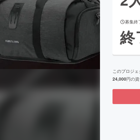
募集終
CAMPFIRE for Social Good
CAMPFIRE Creation
終
CAMPFIREふるさと納税
machi-ya
コミュニティ
このプロジェ
24,000
円の資