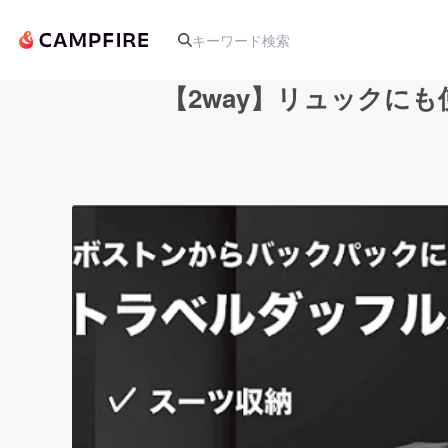
【2way】リュックに
人気のプロジェクト
アート・写真
テクノロジー・ガジェット
映像・映画
ビジネス・起業