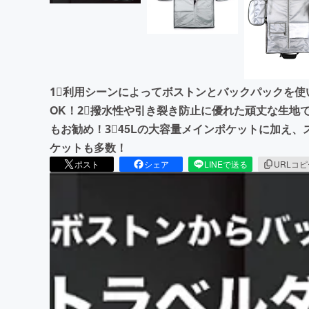
1⃣利用シーンによってボストンとバックパックを
OK！2⃣撥水性や引き裂き防止に優れた頑丈な生地
もお勧め！3⃣45Lの大容量メインポケットに加え
ケットも多数！
ポスト
シェア
LINEで送る
URLコ