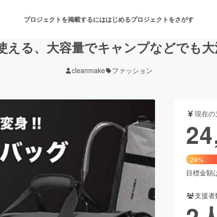
プロジェクトを掲載するには
はじめる
プロジェクトをさがす
も使える、大容量でキャンプなどでも
cleanmake
ファッション
注目のリターン
注目の新着プロジェクト
募集終了が近いプロジェクト
も
現在の
音楽
舞台・パフォーマンス
24
ゲーム・サービス開発
フード・飲食店
24%
書籍・雑誌出版
アニメ・漫画
目標金額は1
支援者
チャレンジ
ビューティー・ヘルスケ
2