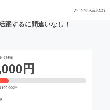
ログイン
/
新規会員登録
大活躍するに間違いなし！
うすぐ公開されます
支援総額
プロダクト
,000
円
ファッション
スポーツ
00,000円
数
ア
ソーシャルグッド
人