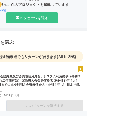
他に1件のプロジェクトを掲載しています
Vlog
メッセージを送る
を選ぶ
標金額未達でもリターンが届きます
(All-in方式)
会登録費及び会員限定お見合いシステム利用提供（令和３
当校入会金無償提供 ③令和３年11月1
1日までの当校利用月会費無償提供（令和４年1月1日より当校
提供 ※①日本仲人協会登録費及び
人
合いシステム利用とは、日本仲人協会会員限定のお見合い
：2021年11月
とで、条件に該当する会員の写真付きのプロフィールが表
入った方がいらっしゃいましたら、お見合いをお申し込み
。お相手からOKが出ましたら、お見合いが成立となりま
このリターンを選択する
る
会員限定お見合いシステムの利用期間は、二年間となりま
再登録が必要です） ※③当校利用月会費とは、当