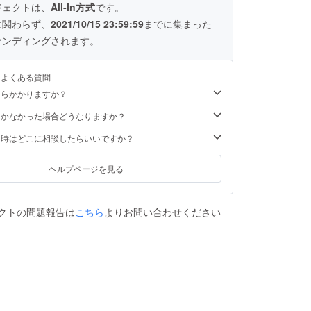
オンラインサロン参加やコミュニケーションスキル講座や
ジェクトは、
All-In方式
です。
ング講座や講師によるお見合いセッティングを示します。
に関わらず、
2021/10/15 23:59:59
までに集まった
取っておりますので、途中退会も可能です。 ※④成婚料
の方が成婚した場合、当校にお支払いする料金となりま
ァンディングされます。
業・会社役員の男性は所得証明書も必要 ☆ 満20歳以上
婚に前向きである事 ☆ 結婚生活を営める健康且つ
るよくある質問
る方 ※定年後は無職も可 ※途中で当校が新サービス提
もしそのサービスを利用する場合は、別途利用料金が発生
くらかかりますか？
あります。
届かなかった場合どうなりますか？
た時はどこに相談したらいいですか？
ヘルプページを見る
クトの問題報告は
こちら
よりお問い合わせください