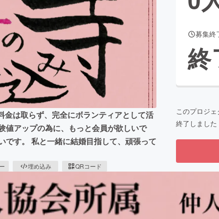
募集終
CAMPFIRE for Social Good
CAMPFIRE Creation
終
CAMPFIREふるさと納税
machi-ya
コミュニティ
このプロジェ
は料金は取らず、完全にボランティアとして活
終了しました
経験値アップの為に、もっと会員が欲しいで
いです。 私と一緒に結婚目指して、頑張って
ピー
埋め込み
QRコード