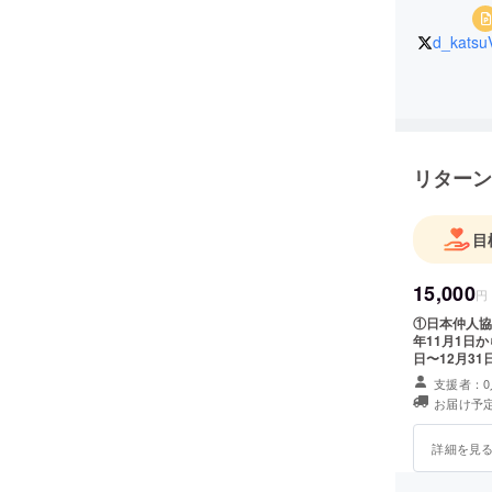
d_katsu
リターン
目
15,000
円
①日本仲人協
年11月1日から二年間有効） ②
日〜12月3
規定料金が発生します） ④成婚料無償
支援者：0
会員限定お見
お届け予定
システムのこ
示され、気に
いただけます
詳細を見
す。またこの
す（継続利用の場合、