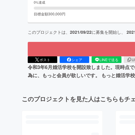
0
%達成
目標金額
300,000
円
このプロジェクトは、
2021/09/22
に募集を開始し、
202
ポスト
シェア
LINEで送る
U
令和3年6月婚活学校を開設致しました。現時点
為に、もっと会員が欲しいです。 もっと婚活学
このプロジェクトを見た人はこちらもチ