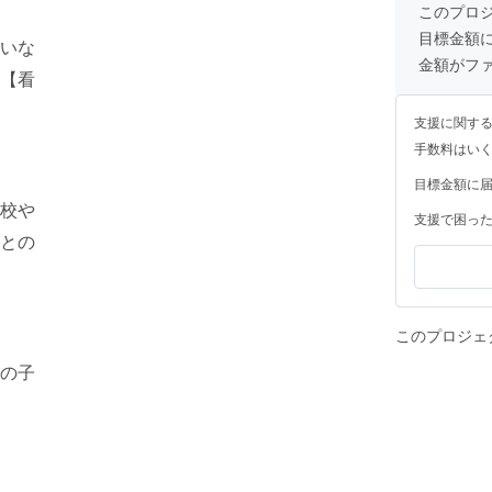
校が提供する
このプロ
服装スタイリ
目標金額
また月会費制を
いな
とは、支援者
金額がフ
【看
す。 ※協会及び当校利用条件 ☆ 本人確認の提示(運転免許証又はマイナン
バーカード)自営
の現在独身の方で，結
支援に関す
定職(男性のみ)のあ
供した場合、
手数料はい
する可能性が
目標金額に
校や
支援で困っ
との
このプロジェ
の子