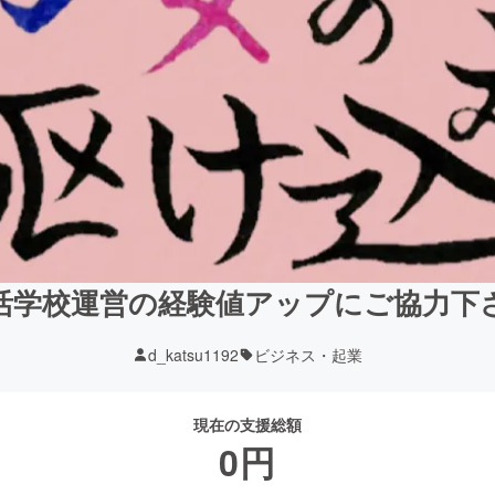
活学校運営の経験値アップにご協力下
d_katsu1192
ビジネス・起業
現在の支援総額
0
円