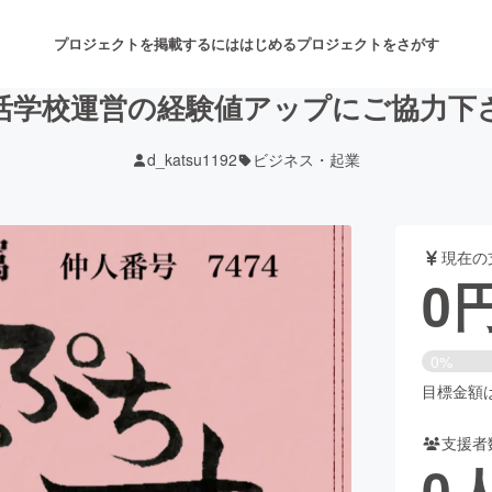
プロジェクトを掲載するには
はじめる
プロジェクトをさがす
活学校運営の経験値アップにご協力下
d_katsu1192
ビジネス・起業
注目のリターン
注目の新着プロジェクト
募集終了が近いプロジェクト
も
現在の
音楽
舞台・パフォーマンス
0
ゲーム・サービス開発
フード・飲食店
0%
書籍・雑誌出版
アニメ・漫画
目標金額は3
支援者
チャレンジ
ビューティー・ヘルスケ
0