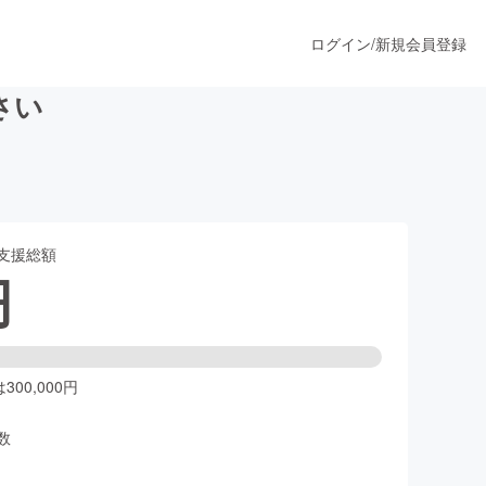
ログイン
/
新規会員登録
さい
うすぐ公開されます
支援総額
プロダクト
円
ファッション
スポーツ
00,000円
数
ア
ソーシャルグッド
人