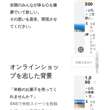
500
全国のみんなが体も心も健
円
＜お礼
康でいて欲しい。
＞ ご支
援に感
その思いを是非、実現させ
謝いた
支援
てください。
しま
者：
す。感
0人
謝の言
お届
葉を
け予
メール
定：
でお伝
2021
年12
えしま
こ
月
す。 ま
の
リ
た、ご
タ
ー
支援い
ン
詳細を見る
を
オンラインショッ
ただい
選
択
た方の
す
る
健康と
プを志した背景
1,0
幸せを
願って
00
円
沖縄の
＜お礼
「米粉のお菓子を売ってく
海に向
の葉書
かって
れませんか？」
＞ 支援
「あり
いただ
が
支援
SNSで米粉スイーツを投稿
いたお
とー！
者：
礼に葉
」と叫
1人