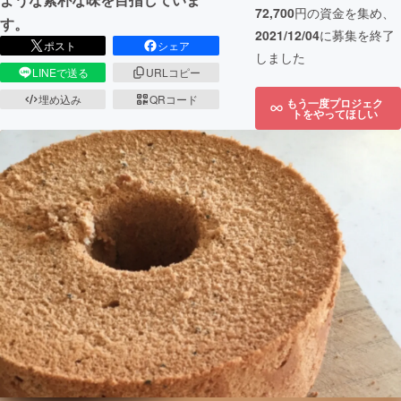
72,700
円の資金を集め、
す。
2021/12/04
に募集を終了
ポスト
シェア
しました
LINEで送る
URLコピー
埋め込み
QRコード
もう一度プロジェク
トをやってほしい