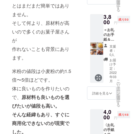
を
りしま
願いま
選
とはまだまだ簡単ではあり
択
す。 ま
す。 ク
す
る
た、支
ラウド
ません。
3,8
援者様
ファン
残り50
の健康
00
ディン
そして何より、原材料が高
円
と幸せ
グ終了
＜お礼
を沖縄
いので多くのお菓子屋さん
後速や
のお手
の海に
かに実
紙＆お
が
向かっ
施しま
まかせ
て祈り
す。
支援
作れないことも背景にあり
米粉マ
ます。
者：
フィン
発送は
0人
ます。
＞ お礼
クラウ
お届
のお手
ドファ
け予
紙とお
ンディ
定：
米粉の値段は小麦粉の約1.5
まかせ
2022
ング後
年03
米粉マ
速やか
倍〜5倍ほどです。
こ
月
フィン3
に実施
の
リ
個を発
体に良いものを作りたいの
しま
タ
ー
送しま
す。
ン
詳細を見る
を
で、
原材料も良いものを選
す。 得
選
択
意のマ
す
る
びたいが値段も高い。
フィン
4,0
を是非
そんな経緯もあり、すぐに
残り48
ご賞味
00
円
くださ
商用化できないのが現実で
〈お礼
い。 主
の手紙
な原材
した。