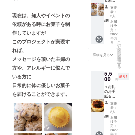
＆米粉
料：米
おまか
粉（国
支援
せス
産）卵
者：
現在は、知人やイベントの
コー
（県
2人
ン〉 大
産）米
お届
依頼がある時にお菓子を制
人気の
油（国
け予
米粉ス
産）バ
定：
作していますが
コーン
2022
ター等
年03
（クッ
※無添加
この
プロジェクトが実現す
こ
月
キーも
【発送
の
リ
入るか
につい
れば、
タ
ー
も）詰
て】 ク
ン
詳細を見る
を
メッセージを頂いた主婦の
め合わ
ラウド
選
択
せを送
ファン
す
る
方や、アレルギーに悩んで
りま
ディン
5,5
す。
グ終了
いる方に
残り3
2〜3袋
00
後〜5ヵ
円
程予定
月以内
日常的に体に優しいお菓子
＜お礼
してお
に順番
のお手
りま
に製造
を届けることができます。
紙＆米
す。普
し発送
粉バス
通のス
しま
支援
ク風
コーン
す。 発
者：
チーズ
とは違
送料込
2人
ケーキ
うサク
み。
お届
＞ 厳選
サク感
け予
したク
はクセ
定：
リーム
2022
になり
年03
チーズ