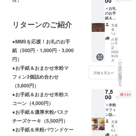
00
製品を
円
ンド
産）ク
使用し
＜お礼
ケーキ
リーム
ていま
のお手
は素朴
チーズ
す。 主
紙＆オ
な味な
（国
な原材
リターンのご紹介
リジナ
ので生
産）
料:米粉
支援
ルコー
クリー
ヨーグ
（国
者：
ヒー2袋
ムや
ルト
1人
産）き
＆米粉
ジャム
（国
び砂糖
お届
●MMSを応援！お礼のお手
クッ
を添え
産）生
け予
（沖縄
キー詰
ても美
定：
クリー
県産）
紙（500円・1,000円・3,000
め合せ
2022
味しい
ム（国
アーモ
年03
＞ クッ
です。
産）等
円）
ンド
こ
月
キーに
米粉
の
※写真は
プード
リ
合うオ
●お手紙＆おまかせ米粉マ
クッ
タ
イメー
ル
ー
リジナ
キーは1
ン
ジで
詳細を見る
を
フィン3個詰め合わせ
ルコー
袋予定
選
す。 ※
択
ヒーを
してい
す
商品は
る
（3,800円）
用意し
ます。
無添加
7,5
まし
米粉な
ですが
●お手紙＆おまかせ米粉ス
残り24
た。 米
00
のでお
工場内
円
粉クッ
子様や
で「小
コーン（4,000円）
＜米粉
キーは
高齢の
麦粉」
マフィ
ソフト
方もお
●お手紙＆濃厚米粉バスク
「乳製
ン詰め
クッ
すす
品」等
合せ4個
チーズケーキ（5,500円）
キーを
め。 主
扱いま
支援
＆米粉
含む季
な原材
す。
者：
●お手紙＆米粉パウンドケー
シフォ
節の味
料：米
6人
【発送
ンケー
を送付
粉（国
につい
お届