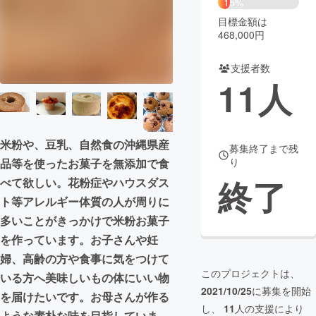
15%
目標金額は
まちづくり・地域活性化
468,000円
支援者数
CAMPFIRE for Social Good
CAMPFIRE Creation
11
人
CAMPFIREふるさと納税
machi-ya
コミュニティ
米粉や、豆乳、自然食の沖縄県産
募集終了まで残
り
品等を使ったお菓子を無添加で食
終了
べて欲しい。花粉症やハウスダス
ト等アレルギー体質の人が周りに
多いことがきっかけで米粉お菓子
を作っています。お子さんや妊
婦、高齢の方や食事に気をつけて
このプロジェクトは、
いる方へ美味しいもの体にいい物
2021/10/25
に募集を開始
を届けたいです。お母さんが作る
し、
11
人の支援により
ような素朴な味を目指していま