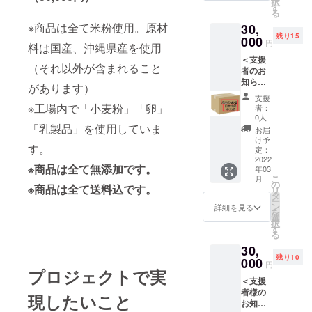
択
以上）
粉（国
す
扱って
了後〜
る
3ヶ月連
産）卵
いま
5ヵ月以
※商品は全て米粉使用。原材
30,
続して
（国
す。 ※
内に、
残り15
発送し
000
産）豆
写真は
順番に
円
料は国産、沖縄県産を使用
ます。
乳（国
イメー
製造し
＜支援
紅茶、
産）米
ジです
発送と
（それ以外が含まれること
者のお
マーブ
油（国
【発送
なりま
知らせ
ル、
産）等
につい
があります）
す。
を発送
チョコ
※シフォ
て】 ク
支援
箱へ記
等の味
※工場内で「小麦粉」「卵」
ンケー
ラウド
者：
載＞ 支
を予定
キは
0人
ファン
援者の
「乳製品」を使用していま
してお
ホール
ディン
お届
お知ら
りま
を分け
け予
グ終了
す。
せをお
す。
定：
て個装
後〜5ヵ
菓子の
2022
（味は
で発送
月以内
※商品は全て無添加です。
年03
箱
おまか
する場
に、順
こ
月
（袋）
せくだ
の
合もあ
番に製
※商品は全て送料込です。
リ
に貼付
さい）
タ
りま
造し発
ー
けま
お子さ
ン
す。 ※
詳細を見る
送とな
を
す。 企
まや高
選
写真は
りま
択
業の広
齢者の
す
イメー
す。 送
る
告や、
方な
ジです
料込み
30,
自身の
ど、柔
※商品は
残り10
インス
000
らかく
無添加
円
プロジェクトで実
タを広
て優し
です。
＜支援
げる活
い味が
工場内
者様の
動等の
好みの
現したいこと
で「小
お知ら
お知ら
方は喜
麦粉」