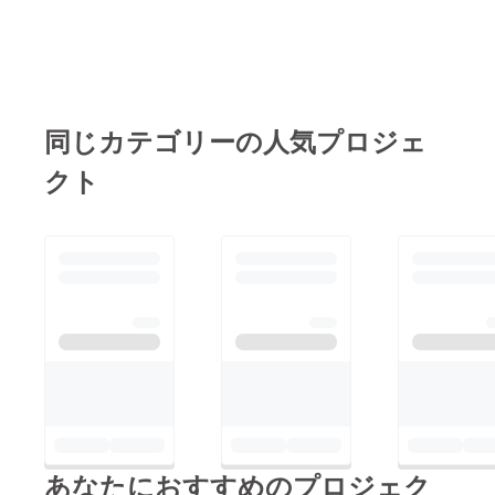
挑戦 #米粉のお菓子 #
米粉 #オンライン
ショップ準備中 #米粉
マフィン #バスクチー
ズケーキ #お菓子作り
同じカテゴリーの人気プロジェ
好きな人と繋がりたい
クト
あなたにおすすめのプロジェク