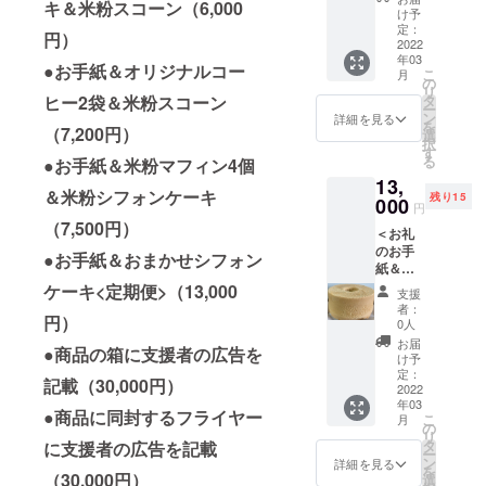
キ＆米粉スコーン（6,000
キ＞ 厳
しま
産）卵
け予
て】 ク
選した
す。 是
定：
（国
ラウド
円）
材料を
2022
非、家
産）米
ファン
年03
使っ
事やリ
油（国
●お手紙＆オリジナルコー
ディン
こ
月
て、米
モート
の
産）菜
グ終了
リ
粉マ
ワーク
ヒー2袋＆米粉スコーン
タ
種油
後〜5ヵ
ー
フィン4
の合間
ン
（国
詳細を見る
月以内
を
（7,200円）
個（内
に召し
選
産）バ
に、順
択
容はお
上がっ
す
ター等
番製造
る
●お手紙＆米粉マフィン4個
まか
てくだ
※写真は
し発送
13,
せ）と
さい。
イメー
しま
＆米粉シフォンケーキ
残り15
米粉シ
000
※主な原
ジで
す。 送
円
フォン
材料：
す。 ※
料込み
（7,500円）
＜お礼
ケーキ
米粉
商品は
のお手
（17cm
（国
●お手紙＆おまかせシフォン
無添加
紙＆米
1ホール
産）卵
です。
粉シ
分）を
ケーキ<定期便>（13,000
（県
工場内
支援
フォン
お届け
産）米
で「小
者：
円）
ケーキ
しま
油（国
0人
麦粉」
定期便
す。 み
産）等
「乳製
お届
●商品の箱に支援者の広告を
＞ ふわ
んなで
※無添加
け予
品」を
ふわフ
シェア
定：
です
扱って
記載（30,000円）
ルフル
2022
しても
が、工
いま
年03
なシ
楽しい
場内で
す。 ※
●商品に同封する
フライヤー
こ
月
フォン
です
の
「小麦
クラウ
リ
ケーキ
よ。 主
タ
に支援者の広告を記載
粉」
ドファ
ー
です。
な原材
ン
「乳製
詳細を見る
ンディ
を
（17cm
（30,000円）
料：米
選
品」を
ング終