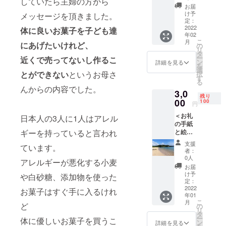
していたら主婦の方から
書を送
びま
お届
付しま
す。 ク
け予
メッセージを頂きました。
す。 葉
ラウド
定：
書は
2022
ファン
体に良いお菓子を子ども達
年02
「首里
ディン
こ
月
にあげたいけれど、
城」
グ終了
の
リ
「赤
後速や
タ
ー
近くで売ってないし作るこ
瓦」
かに実
ン
詳細を見る
を
「海」
施しま
選
とができない
というお母さ
択
等、沖
す。
す
る
縄なら
んからの内容でした。
3,0
ではの
残り
写真を
00
100
円
送付し
＜お礼
ます。
日本人の3人に1人はアレル
の手紙
また、
ギーを持っていると言われ
と絵葉
「あり
書＞ ご
がとう
支援
ています。
支援に
ござい
者：
感謝し
ま
0人
アレルギーが悪化する小麦
てお礼
す！」
お届
のお手
と支援
け予
や白砂糖、添加物を使った
紙と沖
者様の
定：
縄の風
2022
健康と
お菓子はすぐ手に入るけれ
年01
景が
幸せを
こ
月
入った
ど
沖縄の
の
リ
絵葉書
海に向
タ
ー
体に優しいお菓子を買うこ
をお送
かって
ン
詳細を見る