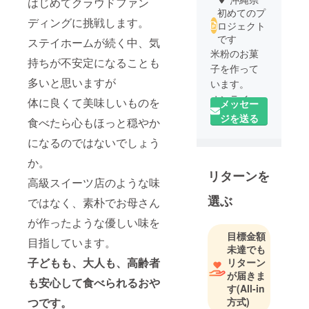
はじめてクラウドファン
初めてのプ
ディングに挑戦します。
ロジェクト
です
ステイホームが続く中、気
米粉のお菓
持ちが不安定になることも
子を作って
多いと思いますが
います。
オンライン
体に良くて美味しいものを
メッセー
ストアを開
ジを送る
食べたら心もほっと穏やか
設して全国
になるのではないでしょう
に米粉のお
菓子を届け
か。
リターンを
たいです。
高級スイーツ店のような味
主婦として
選ぶ
ではなく、素朴でお母さん
子育てとプ
ロジェクト
が作ったような優しい味を
を両立でき
目標金額
目指しています。
未達でも
るよう頑張
子どもも、大人も、高齢者
リターン
が届きま
も安心して食べられるおや
す
(All-in
つです。
方式)