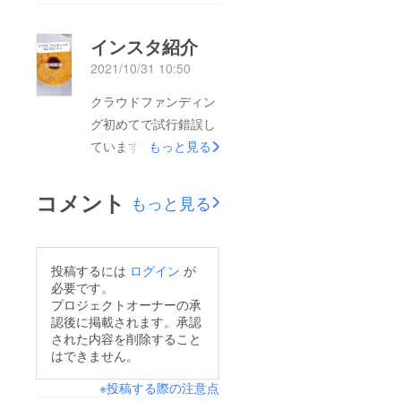
シークヮーサー米粉シ
はクッキー型の写真で
フォンケーキを焼きま
す(((^^;)夢中になりす
インスタ紹介
した。レモンケーキの
ぎて写真をあまり撮っ
2021/10/31 10:50
ような爽やか風味がた
てませんでし
まりません。この綺麗
クラウドファンディン
た。。。)飛行機代と
な黄色の色がシー
グ初めてで試行錯誤し
道具代でなかなかいい
クヮーサー色です。リ
ています。他の皆さん
もっと見る
金額となりましたが、
ターンでシフォンケー
見ているとすごいな
クラウドファンディン
キを選択する方へ何を
と、思いながら見よう
グでご支援いただいて
コメント
もっと見る
贈ろうか今からあれこ
見まねでやっていま
る皆さまのおかげで少
れ考えています。お届
す。こんなことが良い
しほっこりした気持ち
けがとっても楽しみで
よ(^-^)などあればご助
で購入できました。感
投稿するには
ログイン
が
す！まだ終了していま
言お願い致します。
謝、感謝です。
必要です。
せんが、ご支援ありが
@MMS_BAKEhttp://in
プロジェクトオーナーの承
とうございます(^-^)中
認後に掲載されます。承認
stagram.com/mms_ba
された内容を削除すること
間の御礼です。
ke?utm_source=qr#米
はできません。
粉シフォンケーキ #ク
※投稿する際の注意点
ラウドファンディング