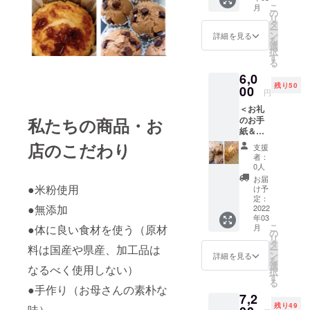
ます。
こ
月
を使う
米粉な
の
リ
ので
のでも
タ
ー
しっと
ちろん
ン
詳細を見る
を
り柔ら
お子様
選
択
かくて
も安心
す
る
美味し
して食
6,0
いで
べられ
残り50
す。 私
00
ます。
円
が一番
※クラウ
＜お礼
好きな
ドファ
私たちの商品・お
のお手
食べ物
ンディ
紙＆米
です。
ング終
粉パウ
そのま
店のこだわり
了後〜
支援
ンド
までも
5ヵ月以
者：
ケーキ
生ク
内で順
0人
＆米粉
リーム
次発送
お届
クッ
●米粉使用
を添え
しま
け予
キー詰
て食べ
定：
す。 ※
●無添加
め合せ
2022
るのも
商品に
年03
（ス
お勧め
小麦は
こ
●体に良い食材を使う（原材
月
コーン
です。
の
一切使
リ
入りの
サイズ
タ
用して
料は国産や県産、加工品は
ー
場合も
は4号以
ン
おりま
詳細を見る
を
ありま
上で
選
せんが
なるべく使用しない）
択
す）＞
す。 原
す
工場内
る
しっと
材料：
●手作り（お母さんの素朴な
では小
7,2
りの米
米粉
麦や乳
残り49
味）
粉パウ
（国