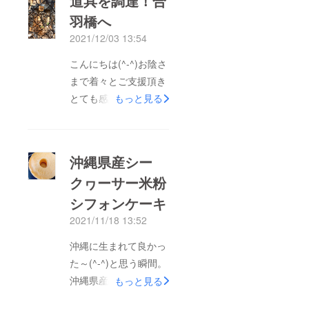
道具を調達！合
羽橋へ
2021/12/03 13:54
こんにちは(^-^)お陰さ
まで着々とご支援頂き
とても感謝していま
もっと見る
す。勉強会参加と、道
具が古かったので新し
いものを新調するため
沖縄県産シー
いざ東京へ行きまし
クヮーサー米粉
た！製菓の道具といえ
シフォンケーキ
ば、浅草合羽橋！初め
ての場所でどきどきで
2021/11/18 13:52
したが、あらゆる道具
沖縄に生まれて良かっ
が卸値で売っていて、
た～(^-^)と思う瞬間。
目で見て確かめて購入
沖縄県産品が手軽に手
もっと見る
できるので夢のような
に入る事！沖縄県産
場所でした(^-^)(写真