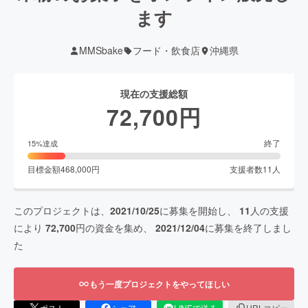
ます
MMSbake
フード・飲食店
沖縄県
現在の支援総額
72,700
円
終了
15
%達成
目標金額
468,000
円
支援者数
11
人
このプロジェクトは、
2021/10/25
に募集を開始し、
11
人の支援
により
72,700
円の資金を集め、
2021/12/04
に募集を終了しまし
た
もう一度プロジェクトをやってほしい
ポスト
シェア
LINEで送る
URLコピー