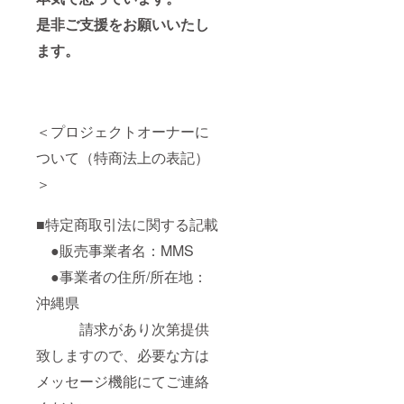
フライ
ヤーが
是非ご支援をお願いいたし
出来上
がり
ます。
後〜5ヵ
月間の
商品発
送に同
封しま
＜プロジェクトオーナーに
す。 ※
クラウ
ついて（特商法上の表記）
ドファ
ンディ
＞
ング終
了後作
成いた
■特定商取引法に関する記載
しま
●販売事業者名：MMS
す。 ※
制作に
●事業者の住所/所在地：
負担が
あるた
沖縄県
め10先
限定と
請求があり次第提供
させて
いただ
致しますので、必要な方は
きま
す。
メッセージ機能にてご連絡