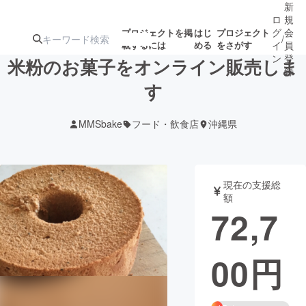
新
ロ
規
グ
会
プロジェクトを掲
はじ
プロジェクト
/
載するには
める
をさがす
イ
員
ン
登
米粉のお菓子をオンライン販売しま
録
す
人気のプロ
注目のリ
注目の新着プロ
募集終了が近いプ
もうすぐ公開
MMSbake
フード・飲食店
沖縄県
ジェクト
ターン
ジェクト
ロジェクト
されます
アート・写真
音楽
現在の支援総
額
72,7
テクノロジー・ガジェット
ゲーム・サ
00
円
映像・映画
書籍・雑誌
ビジネス・起業
チャレンジ