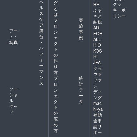
ヘ
グ
クッ
RE
ル
と
キーポ
ふる
ス
は
リシー
さと
ケ
プ
実
納税
ア
ロ
施
AD
アー
舞
ジ
事
FOR
ト・
台
ェ
例
ALL
写真
・
ク
HIO
パ
ト
KOS
フ
の
HI
ォ
作
JFA
ー
り
クラ
マ
方
ウド
ン
プ
統
ファ
ス
ロ
計
ン
ソー
ジ
デ
ディ
シャ
ェ
ー
ング
ル
ク
タ
mac
グッ
ト
hi-ya
ド
の
補助
広
金申
め
請サ
方
ポー