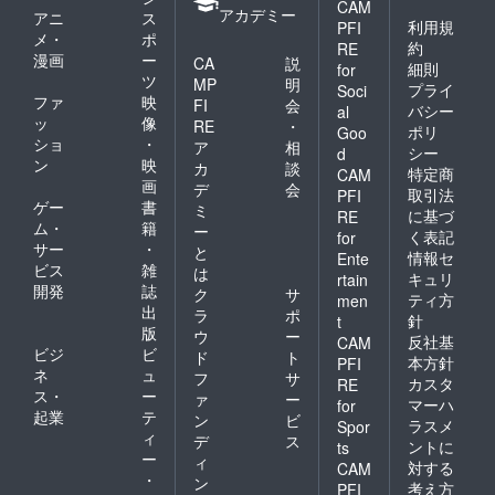
CAM
アカデミー
アニ
ス
利用規
PFI
メ・
ポ
約
RE
漫画
ー
CA
説
細則
for
ツ
MP
明
プライ
Soci
ファ
映
FI
会
バシー
al
ッ
像
RE
・
ポリ
Goo
ショ
・
ア
相
シー
d
ン
映
カ
談
特定商
CAM
画
デ
会
取引法
PFI
ゲー
書
ミ
に基づ
RE
ム・
籍
ー
く表記
for
サー
・
と
情報セ
Ente
ビス
雑
は
キュリ
rtain
開発
誌
ク
サ
ティ方
men
出
ラ
ポ
針
t
版
ウ
ー
反社基
CAM
ビジ
ビ
ド
ト
本方針
PFI
ネ
ュ
フ
サ
カスタ
RE
ス・
ー
ァ
ー
マーハ
for
起業
テ
ン
ビ
ラスメ
Spor
ィ
デ
ス
ントに
ts
ー
ィ
対する
CAM
・
ン
考え方
PFI