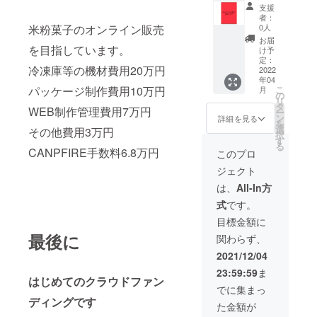
せをフ
せにお
ぶと思
「乳製
支援
ライ
使いく
いま
品」を
者：
ヤーに
ださ
米粉菓子のオンライン販売
す。甘
0人
扱って
記載＞
い。
すぎな
いま
お届
お知ら
を目指しています。
（暴力
いのが
け予
す。
せした
的、政
定：
特徴で
【発送
冷凍庫等の機材費用20万円
い事
2022
治的、
す。ご
につい
年04
を、フ
宗教等
自身の
て】 ク
パッケージ制作費用10万円
こ
月
ライ
の内容
の
ご褒美
ラウド
リ
ヤーに
はごめ
タ
にも是
ファン
WEB制作管理費用7万円
ー
記載し
んなさ
ン
非お試
詳細を見る
ディン
を
て商品
い） お
選
しくだ
その他費用3万円
グ終了
択
（お菓
知らせ
す
さい。
後〜5ヵ
る
子）に
CANPFIRE手数料6.8万円
するこ
【発送
このプロ
月以内
同封し
とがな
につい
に、順
ジェクト
ます。
い場合
て】 ク
番に製
企業名
でも社
ラウド
は、
All-In方
造し発
やイベ
名・お
ファン
送とな
式
です。
ント、
名前
ディン
りま
ご自身
（ペン
グ終了
目標金額に
す。 送
のイン
ネー
後、順
料無
最後に
関わらず、
スタグ
ム）だ
番に製
料。
ラムな
けの掲
造し発
2021/12/04
どお菓
載も可
送とな
23:59:59
ま
子を受
能で
りま
はじめてのクラウドファン
け取る
す。 備
す。 第
でに集まっ
方のお
考欄に
一回目
ディングです
た金額が
知らせ
記載内
の発送