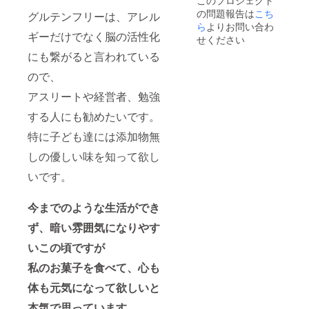
このプロジェクト
い。 備
の問題報告は
こち
考欄に
グルテンフリーは、アレル
お知ら
ら
よりお問い合わ
ギーだけでなく脳の活性化
せした
せください
い内容
にも繋がると言われている
を記載
くださ
ので、
い。同
じお菓
アスリートや経営者、勉強
子販売
業等も
する人にも勧めたいです。
okで
特に子ども達には添加物無
す。 イ
メージ
しの優しい味を知って欲し
画像が
ありま
いです。
したら
メール
で送付
今までのような生活ができ
くださ
い。 ※1
ず、暗い雰囲気になりやす
支援者
あた
いこの頃ですが
り、A5
私のお菓子を食べて、心も
片面ス
ペース
体も元気になって欲しいと
を予
定。 ※
本気で思っています。