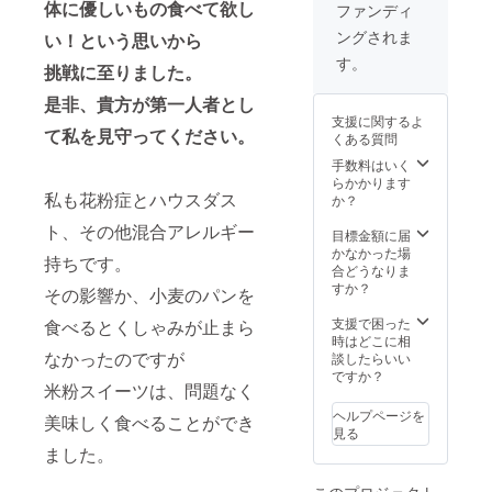
にお使
体に優しいもの食べて欲し
容をご
が2021
ファンディ
いくだ
入力く
年12
ングされま
い！という思いから
さい。
ださ
月〜3月
（暴力
い。 ※
を予定
す。
挑戦に至りました。
的、政
サイズ
してお
治的、
は箱
りま
是非、貴方が第一人者とし
宗教等
（袋）
す。 送
支援に関するよ
の内容
に寄る
料込み
て私を見守ってください。
くある質問
はごめ
ためお
んなさ
まかせ
手数料はいく
い） お
となり
らかかります
私も花粉症とハウスダス
知らせ
ます。
か？
するこ
※掲載開
ト、その他混合アレルギー
とがな
始から
目標金額に届
い場合
5ヵ月間
かなかった場
持ちです。
でも社
商品発
合どうなりま
名やお
送時に
すか？
その影響か、小麦のパンを
名前
記載し
（ペン
ます。
支援で困った
食べるとくしゃみが止まら
ネーム
※20文字
時はどこに相
可）だ
なかったのですが
以内
談したらいい
けの掲
ですか？
米粉スイーツは、問題なく
載も可
能で
ヘルプページを
美味しく食べることができ
す。 楽
見る
しくお
ました。
使いく
ださ