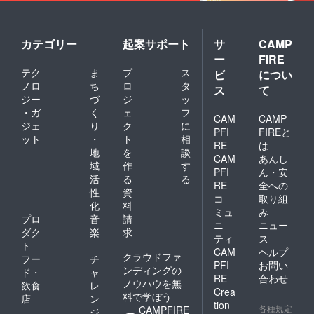
カテゴリー
起案サポート
サ
CAMP
ー
FIRE
テク
ま
プ
ス
ビ
につい
ノロ
ち
ロ
タ
ス
て
ジー
づ
ジ
ッ
・ガ
く
ェ
フ
CAM
CAMP
ジェ
り
ク
に
PFI
FIREと
ット
・
ト
相
RE
は
地
を
談
CAM
あんし
域
作
す
PFI
ん・安
活
る
る
RE
全への
性
資
コ
取り組
化
料
ミュ
み
プロ
音
請
ニ
ニュー
ダク
楽
求
ティ
ス
ト
CAM
ヘルプ
クラウドファ
フー
チ
PFI
お問い
ンディングの
ド・
ャ
RE
合わせ
ノウハウを無
飲食
レ
Crea
料で学ぼう
店
ン
tion
各種規定
CAMPFIRE
ジ