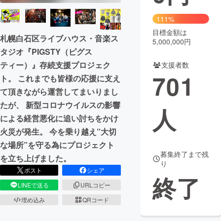
まちづくり・地域活性化
111%
目標金額は
札幌白石区ライブハウス・音楽ス
5,000,000円
CAMPFIRE for Social Good
CAMPFIRE Creation
タジオ『PIGSTY（ピグス
CAMPFIREふるさと納税
machi-ya
コミュニティ
ティー）』存続支援プロジェク
支援者数
701
ト。 これまでも皆様の応援に支え
て頂きながら運営してまいりまし
たが、 新型コロナウイルスの影響
人
による経営悪化に追い討ちをかけ
火災が発生。 今を乗り越え”大切
な場所”を守る為にプロジェクト
募集終了まで残
を立ち上げました。
り
ポスト
シェア
終了
LINEで送る
URLコピー
埋め込み
QRコード