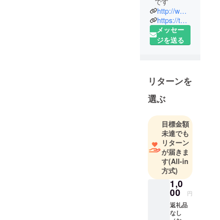
です
http://www.pigsty.info
https://twitter.com/Pigsty_flauntit
メッセー
ジを送る
リターンを
選ぶ
目標金額
未達でも
リターン
が届きま
す
(All-in
方式)
1,0
00
円
返礼品
なし