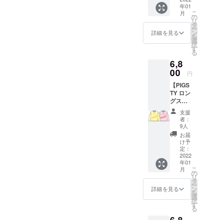
XS/S/M/
年01
キャッ
L/XL/XX
こ
月
プ！
L ボ
の
リ
ディ：
タ
ー
printsta
ン
詳細を見る
を
r ※支援
選
択
金額
す
る
は、申
6,8
し込み
00
時に
円
「上乗
【PIGS
せ支
TY ロン
援」が
グス
可能で
リーブT
す。 も
支援
シャツ
ちろ
者：
A】 カ
ん、お
9人
ラー：
気持ち
お届
ライト
で構い
け予
イエ
定：
ませ
ロー/ベ
2022
ん。閉
年01
ビーピ
じる
こ
月
ンク サ
の
メール
リ
イズ：
タ
アドレ
ー
S、M、
ン
ス必要
詳細を見る
を
L、
選
お届け
択
XL、
す
先必要
る
XXL 備
お届け
6,8
考欄に