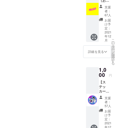
（お礼
のメー
支援
ルメッ
者：
セージ
67人
のみ）
お届
※支援金
け予
額は、
定：
申し込
2021
年12
み時に
こ
月
「上乗
の
リ
せ支
タ
ー
援」が
ン
詳細を見る
を
可能で
選
択
す。 も
す
る
ちろ
1,0
ん、お
気持ち
00
円
で構い
【ス
ませ
テッ
ん。
カー】
DON
支援
KARNA
者：
GE
57人
/Shohei
お届
デザイ
け予
ン、
定：
PIGSTY
2021
年12
ステッ