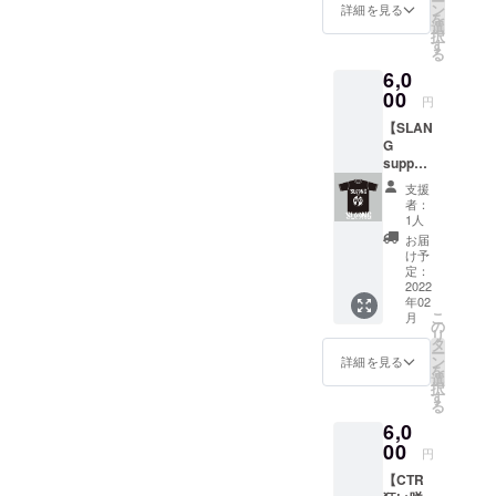
ー
SIZE：
のあっ
ン
せ支
額は、
詳細を見る
込めて
援」が
を
フリー
た方、
選
援」が
申し込
つくり
可能で
択
サイズ
PIGSTY
す
可能で
み時に
ます。
す。 も
る
ピグス
を知ら
す。 も
「上乗
＜お店
ちろ
6,0
ティー
ない方
ちろ
せ支
の紹介
ん、お
の階段
00
もよろ
ん、お
援」が
＞
円
気持ち
を降り
しくお
気持ち
可能で
『DAD
で構い
【SLAN
る時に
願いい
で構い
す。 も
SON
ませ
G
目に付
たしま
ませ
ちろ
COFFE
ん。
support
く『白
す。 コ
ん。
ん、お
E』
（商品
P.I.G T
石劇
メン
気持ち
2021年
支援
はド
シャ
場』の
ト：戸
で構い
者：
10月、
ネー
ツ】 札
ロゴの
沢淳
1人
ません
平岸に
ション
幌を代
キャッ
（ANTA
お届
オープ
価格で
表する
プで
GONIST
け予
ン。高
設定し
ハード
す。
定：
A
品質・
ており
コアバ
2022
（ライ
MILLIO
安全・
ます）
年02
ンド
ブハウ
N
安心な
こ
月
SLANG
ス以前
の
STEPS
コー
リ
より、
は映画
タ
、ex.
ヒー豆
ー
PIGSTY
館『白
ン
ナック
詳細を見る
を小型
を
support
石劇
選
ルヘッ
の焙煎
択
Tシャ
場』で
す
ド、
機で少
る
ツ！ カ
した。
ex.CTR
量ずつ
6,0
ラー：
当時の
狂い咲
丁寧に
黒のみ
00
看板が
きサン
円
焙煎し
サイ
今でも
ダー
ていま
【CTR
ズ：
設置さ
ロー
す。 サ