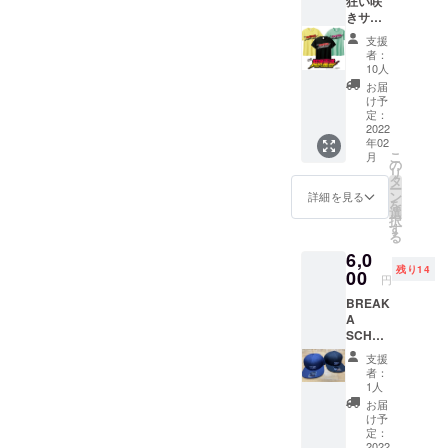
狂い咲
XS/S/M/
れてい
ド） カ
イズや
きサン
L/XL/XX
ます）
ラー:黒
形式；
ダー
L ボ
※支援金
サイ
支援
800g ※
ロード
ディ：
額は、
ズ:S/M/
者：
支援金
Tシャ
GILDA
申し込
10人
L/XL ※
額は、
ツ】
N ※支援
み時に
備考欄
お届
申し込
PIGSTY
金額
「上乗
け予
に必ず
み時に
の店長
は、申
定：
せ支
ご希望
「上乗
沖野が
2022
し込み
援」が
のサイ
せ支
年02
在籍し
時に
可能で
ズを記
援」が
こ
月
ていた
「上乗
の
す。 も
載して
可能で
リ
バンド
せ支
タ
ちろ
くださ
す。 も
ー
『CTR
援」が
ン
ん、お
詳細を見る
い。 ※
ちろ
を
狂い咲
可能で
選
気持ち
支援金
ん、お
択
きサン
す。 も
す
で構い
額は、
気持ち
る
ダー
ちろ
ませ
申し込
で構い
6,0
ロード
ん、お
ん。
み時に
ませ
残り14
』の復
00
気持ち
「上乗
円
ん。
刻Tシャ
で構い
せ支
（商品
BREAK
ツ。 カ
ませ
援」が
はド
A
ラー：
ん。
可能で
ネー
SCHOO
ブラッ
す。 も
ション
L HiRO
ク/イエ
ちろ
支援
価格で
からの
ロー/ア
者：
ん、お
設定し
サポー
イスグ
1人
気持ち
ており
トアイ
リーン
お届
で構い
ます）
テム。
サイ
け予
ませ
B.T.A.S
ズ：
定：
ん。
RADIO
2022