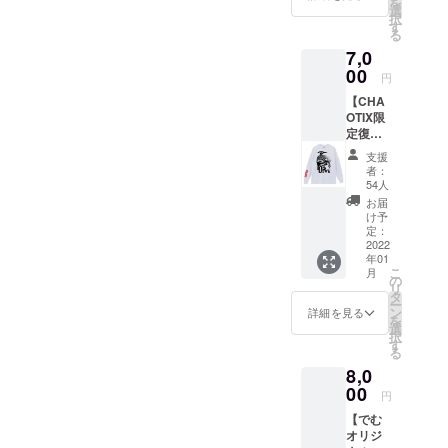
を
L ボ
時に
選
み時に
択
ディ：
「上乗
す
「上乗
る
printsta
せ支
せ支
7,0
r ※支援
援」が
援」が
金額
00
可能で
可能で
円
は、申
す。 も
す。 も
【CHA
し込み
ちろ
ちろ
OTIX限
時に
ん、お
ん、お
定復刻
「上乗
気持ち
気持ち
ロング
せ支
で構い
で構い
支援
スリー
援」が
ませ
ません
者：
ブTシャ
可能で
ん。
54人
ツ】 札
す。 も
お届
幌で活
ちろ
け予
動して
ん、お
定：
いたバ
2022
気持ち
年01
ンド
で構い
こ
月
「CHA
ませ
の
リ
OTIX」
ん。
タ
ー
の限定
ン
詳細を見る
を
復刻ロ
選
択
ングス
す
る
リーブT
8,0
シャツ
当時の
00
円
デザイ
【でむ
ンを元
オリジ
に