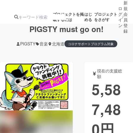
新
ロ
規
グ
会
プロジェクトを掲
はじ
プロジェクト
/
載するには
める
をさがす
イ
員
ン
登
PIGSTY must go on!
録
PIGSTY
音楽
北海道
コロナサポートプログラム対象
人気のプロ
注目のリ
注目の新着プロ
募集終了が近いプ
もうすぐ公開
ジェクト
ターン
ジェクト
ロジェクト
されます
現在の支援総
額
アート・写真
音楽
5,58
テクノロジー・ガジェット
ゲーム・サ
7,48
映像・映画
書籍・雑誌
0
円
ビジネス・起業
チャレンジ