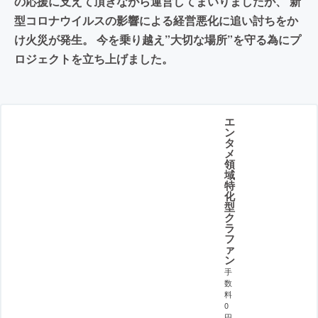
の応援に支えて頂きながら運営してまいりましたが、 新
型コロナウイルスの影響による経営悪化に追い討ちをか
け火災が発生。 今を乗り越え”大切な場所”を守る為にプ
ロジェクトを立ち上げました。
エ
ン
タ
メ
領
域
特
化
型
ク
ラ
フ
ァ
ン
手
数
料
0
円