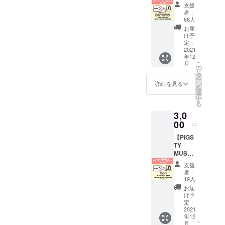
GO ON
曲、再
す。
い
支援
2】 収
録曲を
「PIGS
PIGSTY
者：
録アー
集めた
TYオリ
68人
オリジ
ティス
オムニ
ジナル
ナルブ
お届
ト:MOD
バス音
ブレン
け予
レン
ERN
源第一
定：
ド ド
ド。大
GOODD
2021
弾！ ダ
リップ
好きな
年12
AYS/DO
ウン
バッ
PIGSTY
こ
月
N
ロード
の
グ」
のため
リ
KARNA
コード
タ
PIGSTY
に心を
ー
GE/PEA
付き
ン
オリジ
詳細を見る
込めて
を
CE
CDR ※
選
ナルブ
つくり
択
OUT!/M
支援金
す
レンド
ます。
る
APPY/S
額は、
を、お
＜お店
3,0
NAP
申し込
湯があ
の紹介
PUNCH
00
み時に
れば簡
＞
円
MOME
「上乗
単にい
『DAD
【PIGS
NT
せ支
つでも
SON
TY
PIGSTY
援」が
飲める1
COFFE
MUST
を支援
可能で
杯分ず
E』
GO ON
するバ
す。 も
つのド
2021年
支援
3】 収
ンド達
ちろ
リップ
者：
10月、
録アー
による
ん、お
19人
バッグ
平岸に
ティス
新曲、
気持ち
でお届
お届
オープ
ト:カメ
未発表
で構い
け予
けしま
ン。高
レオン
曲、再
定：
ませ
す。 ＜
品質・
7/ザ・
2021
録曲を
ん。
お店の
安全・
年12
ノロノ
集めた
紹介＞
安心な
こ
月