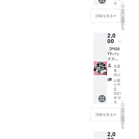
こ
月
カー。
の
リ
※支援金
タ
ー
額は、
ン
詳細を見る
を
申し込
選
択
み時に
す
る
「上乗
2,0
せ支
援」が
00
円
可能で
【PIGS
す。 も
TYバッ
ちろ
クス
ん、お
テージ
気持ち
支援
パスス
で構い
者：
テッ
ませ
20人
カー
ん。
お届
セッ
け予
ト】
定：
PIGSTY
2021
年12
のバッ
こ
月
クス
の
リ
テージ
タ
ー
パス３
ン
詳細を見る
を
枚セッ
選
択
ト （シ
す
る
ニール
2,0
素材な
ので衣