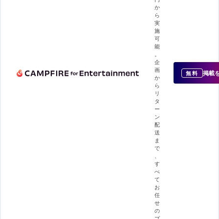
か
ら
実
施
可
能
。
企
画
掲載
無料
か
ら
リ
タ
ー
ン
配
送
ま
で
、
す
べ
て
お
任
せ
の
プ