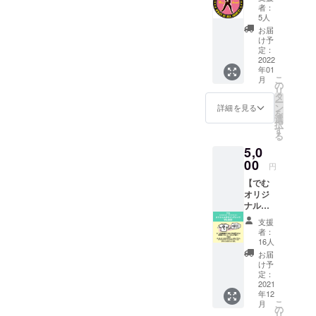
TYコラ
BLADE
(Nobod
者：
ボ
S
y
5人
POSITI
PIGSTY
Celebra
お届
VE腕
を支援
tes My
け予
章】 札
するバ
定：
Birthda
幌の
2022
ンド達
y、
年01
ロック
による
DON
こ
月
ショッ
新曲、
の
KARNA
リ
プ
未発表
タ
GE、
ー
MESS
曲、再
ン
Eyes
詳細を見る
を
AROUN
録曲を
選
Unclou
択
Dとコラ
集めた
す
ded)
る
ボ。 安
オムニ
「MAGI
5,0
全ピン
バス音
C
と缶
00
源第5
MOME
円
バッヂ
弾！ ダ
NT」 伊
【でむ
付き！
ウン
藤コウ
オリジ
詳細は
ロード
キ
ナルデ
後日。
コード
(MODE
ザインT
商品画
付き
RN
支援
シャ
像が仕
CDR ※
GOODD
者：
ツ】 で
上がり
支援金
16人
AYS) ト
む（さ
次第
額は、
シ(Two
お届
んぼん
ホーム
申し込
け予
layers
ぎ、
の欄に
定：
み時に
of
YOUR
2021
て公開
「上乗
paint)
年12
BOYS、
いたし
せ支
シゲ
こ
月
ex.-
ます。
の
援」が
(MODE
リ