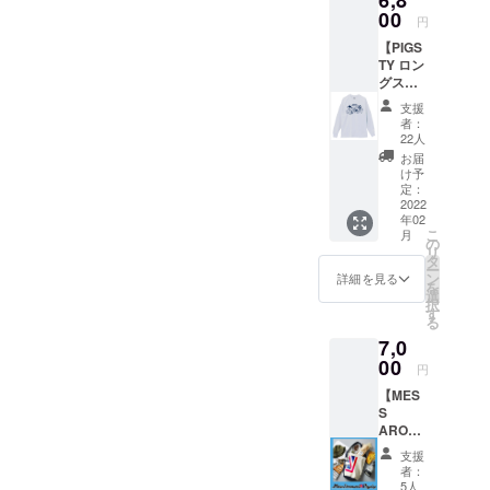
予定
ご希望
00
日：
円
のサイ
2022年
【PIGS
ズを記
02月
TY ロン
載して
グス
くださ
リーブT
い。
支援
シャ
者：
ツ】
22人
Shohei
お届
（DON
け予
KARNA
定：
GE、
2022
年02
over
こ
月
head
の
リ
kick
タ
ー
girl)デ
ン
詳細を見る
を
ザイン
選
択
のロン
す
る
グス
7,0
リーブT
シャツ
00
円
です。
【MES
ボ
S
ディ：
AROUN
ギルダ
D×PIGS
ン 6.0oz
支援
TYコラ
ウルト
者：
ボ
ラコッ
5人