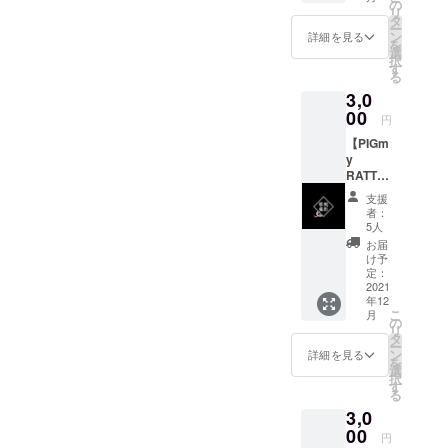
ロ
オムニ
の
『DAD
コー
リ
ズ/ONE
バス音
タ
SON
ヒー豆
ー
S/HELL
源第二
ン
詳細を見る
COFFE
を小型
を
sy &
弾！ ダ
選
E』
の焙煎
択
The
ウン
す
2021年
機で少
る
Dynami
ロード
10月、
量ずつ
3,0
tes/（＋
コード
平岸に
丁寧に
１アー
00
付き
オープ
円
焙煎し
ティス
CDR ※
ン。高
ていま
【PIGm
ト）
支援金
品質・
す。 ※
y
PIGSTY
額は、
安全・
支援金
RATTL
を支援
申し込
安心な
額は、
ESNAK
するバ
み時に
コー
支援
申し込
ES
ンド達
「上乗
者：
ヒー豆
み時に
present
による
せ支
5人
を小型
「上乗
s
新曲、
援」が
お届
の焙煎
せ支
CHANN
未発表
可能で
け予
機で少
援」が
EL
曲、再
定：
す。 も
量ずつ
可能で
OKKI
2021
録曲を
ちろ
丁寧に
す。 も
年12
HORRO
集めた
ん、お
焙煎し
ちろ
こ
月
R
オムニ
の
気持ち
ていま
ん、お
リ
SHOW
バス音
タ
で構い
す。 ※
気持ち
ー
】 映像
源第三
ン
ませ
詳細を見る
支援金
で構い
を
作品
弾！ ダ
選
ん。
額は、
ませ
択
（ダウ
ウン
す
申し込
ん。
る
ンロー
ロード
み時に
（商品
3,0
ド形
コード
「上乗
はド
式） 出
00
付き
円
せ支
ネー
演:PEA