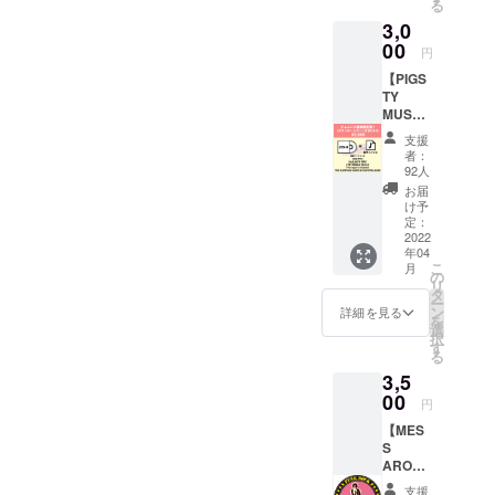
る
加アー
し込み
3,0
ティス
時に
トは以
00
「上乗
円
下の通
せ支
【PIGS
りです
援」が
TY
「Mich
可能で
MUST
ael&Je
す。 も
GO ON
ffreyJo
ちろ
支援
5】 収
rdanBA
ん、お
者：
録アー
ND」
気持ち
92人
ティス
ハッ
で構い
お届
ト:SNA
シー
ませ
け予
TCH/St.
(Gale
定：
ん。
ELMO’S
2022
Boettic
年04
FIRE/T
her、
こ
月
HE
over
の
リ
WORLD
head
タ
ー
PEACE/
kick
ン
詳細を見る
を
Two
girl) ザ
選
択
layers
キヤマ
す
る
of
(the
3,5
paint/T
hatch)
HE
00
キャッ
円
SLEEPI
プ(Two
【MES
NG
layers
S
AIDES
of
AROUN
&
paint)
D×PIGS
RAZOR
レオ
支援