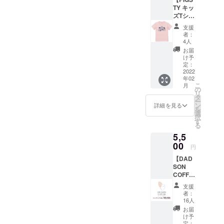
目に付
ンTシャ
ませ
paint)
TY キッ
く『白
ツ カ
ん。
いっぺ
ズTシャ
石劇
ラー：
い
ツ】
場』の
未定 サ
支援
(SNAP
Shohei
ロゴの
イズ：
者：
PUNCH
（DON
キャッ
S/M/L/X
4人
MOME
KARNA
プで
L ※備考
お届
NT/MO
GE、
す。
欄にご
け予
DERN
over
（ライ
定：
希望の
GOODD
head
2022
ブハウ
カラー
AYS/PE
年02
kick
ス以前
とサイ
ACE
こ
月
girl)デ
は映画
の
ズをご
OUT!)
リ
ザイン
館『白
タ
記入し
アナべ
ー
のTシャ
石劇
ン
てくだ
詳細を見る
べ(DON
を
ツで
場』で
選
さい。
KARNA
択
す。 ボ
した。
す
※支援金
GE、
る
ディ：
当時の
額は、
YOUR
5,5
ユナイ
看板が
申し込
BOYS)
テッド
00
今でも
み時に
円
レイジ
アスレ
設置さ
「上乗
(cute
【DAD
5.6oz ハ
れてい
せ支
as a
SON
イクオ
ます）
援」が
button)
COFFE
リ
※支援金
可能で
タイキ
E x
ティー
額は、
す。 も
支援
(cute
PIGSTY
キッズ
申し込
ちろ
者：
as a
オリジ
サイズT
み時に
16人
ん、お
button)
ナルブ
シャツ
「上乗
気持ち
お届
小山氏
レンド
カ
せ支
け予
で構い
「Good
コー
ラー：
定：