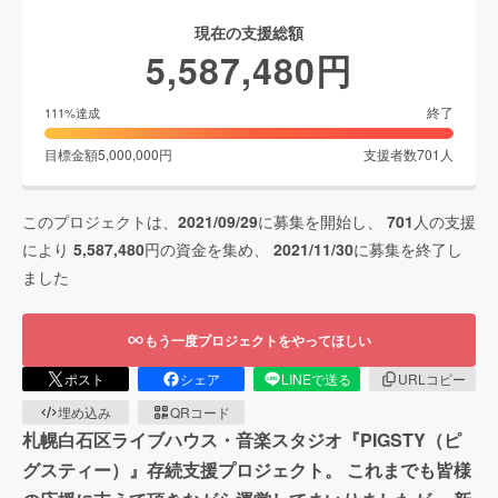
現在の支援総額
5,587,480
円
終了
111
%達成
目標金額
5,000,000
円
支援者数
701
人
このプロジェクトは、
2021/09/29
に募集を開始し、
701
人の支援
により
5,587,480
円の資金を集め、
2021/11/30
に募集を終了し
ました
もう一度プロジェクトをやってほしい
ポスト
シェア
LINEで送る
URLコピー
埋め込み
QRコード
札幌白石区ライブハウス・音楽スタジオ『PIGSTY（ピ
グスティー）』存続支援プロジェクト。 これまでも皆様