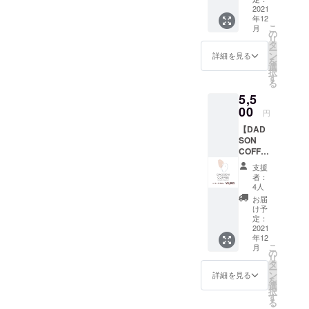
援」が
ません
-Bye」
ヒー ド
2021
ナチュ
可能で
ナカ
年12
リップ
ラル・
す。 も
こ
ノ ヒ
月
バッグ
ベビー
の
ちろ
リ
ロユキ
50個】
ピンク
タ
ん、お
ー
(COSM
HAPPE
プリン
ン
気持ち
詳細を見る
を
OS、
NING
トカ
選
で構い
択
PFNFa
STYLE
ラー：
す
ませ
る
、
、
ネイ
ん。
BIKEB
5,5
ColorM
ビー サ
OX、
eBlood
00
イズ：
円
PROTE
Red、
90〜
SS、
【DAD
BEAUTi
160cm
ex.bend
SON
FUL、
（90・
、ex.シ
COFFE
チー
100cm
アワセ
E x
ターズ
のみ肩
支援
ナラテ
PIGSTY
マニ
部分が
者：
ヲタタ
オリジ
ア、
スナッ
4人
コウ、
ナルブ
YOUR
プボタ
お届
ex.V34
レンド
BOYSや
ン仕様
け予
7) バン
コー
イベン
定：
になり
ドウ
ヒー
2021
ト「マ
ます）
アヤホ
年12
粉
ンモ
※オプ
こ
月
（wolfg
800g】
ス」を
の
ション
リ
ang
HAPPE
主催し
タ
よりサ
ー
Japant
NING
てい
ン
イズと
詳細を見る
を
our、
STYLE
た、タ
選
カラー
択
ex.moo
、
カハシ
す
をお選
る
nwalk）
ColorM
カズキ
びくだ