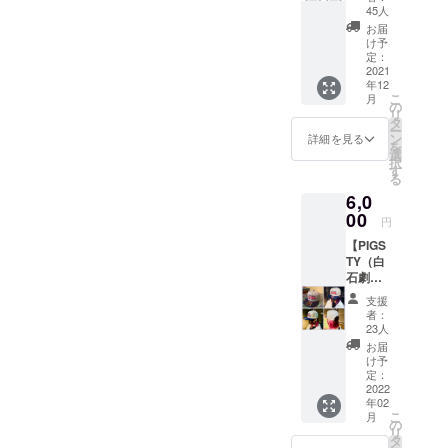
札幌の
(ware
野が行
ブレン
45人
『DAD
ハード
ü) シラ
きつけ
ド
SON
お届
コアパ
ハマ
のスス
コー
け予
COFFE
ンク
(THE
キノの
定：
ヒー
E』
「ナッ
2021
SLEEPI
隠れ
粉」 厳
2021年
年12
クル
NG
家。
選した
10月、
こ
月
ヘッ
AIDES
PIGSTY
の
各国の
平岸に
リ
ド」の
&RAZO
で行わ
タ
コー
オープ
ー
パー
RBLAD
れる
ン
ヒー豆
詳細を見る
ン。高
を
カー。
ES、
ロック
選
をバラ
品質・
択
PIGSTY
Arcadia
ンロー
す
ンス良
安全・
る
はシー
n
ル系の
く配合
安心な
6,0
ンがお
starshi
イベン
した、
コー
世話に
00
p) 田辺
トでの
どなた
ヒー豆
円
なった
リョウ
ドリン
でも飲
を小型
【PIGS
大切な
スケ(zo-
クブー
みやす
の焙煎
TY（白
場所の
sun
ス出店
く親し
機で少
石劇
一つ。
park) ダ
や、お
みやす
量ずつ
場）帽
この
ウン
店の周
い
丁寧に
支援
子A】
パー
ロード
年イベ
PIGSTY
者：
焙煎し
BODY
カーは
コード
ントな
23人
オリジ
ていま
：OTTO
PIGSTY
付き
どでは
ナルブ
お届
す。 ※
SNAP
クラ
CDR ※
必ずお
け予
レン
支援金
BACK
ファン
定：
支援金
世話に
ド。大
額は、
COLOR
2022
限定で
額は、
なって
好きな
申し込
年02
：グ
す。
申し込
いま
PIGSTY
み時に
こ
月
レー×ネ
ナック
の
み時に
す。 ※
のため
「上乗
リ
イビー
ルに縁
タ
「上乗
支援金
に心を
せ支