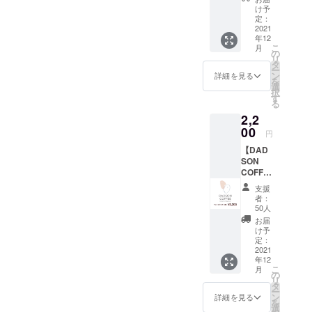
レンド
紹介＞
け予
コー
服と刺
定：
ヒー
2021
繍と
年12
粉
ファイ
こ
月
200g】
ヤーキ
の
リ
HAPPE
ングの
タ
ー
NING
お店!!通
ン
詳細を見る
を
STYLE
販OK☆
選
択
、
お気軽
す
る
ColorM
にお問
2,2
eBlood
い合わ
Red、
00
せくだ
円
BEAUTi
さい！
【DAD
FUL、
グリー
SON
チー
ミー内
COFFE
ターズ
刺繍屋
E x
マニ
→
支援
PIGSTY
ア、
@dicna
者：
オリジ
YOUR
r2017
50人
ナルブ
BOYSや
ウェブ
お届
レンド
イベン
ストア
け予
コー
ト「マ
定：
やブロ
ヒー ド
2021
ンモ
グへ
年12
リップ
ス」を
GO! 札
こ
月
バッグ
主催し
の
幌市中
リ
10個入
てい
タ
央区南2
ー
り】
た、タ
ン
条西8丁
詳細を見る
を
HAPPE
カハシ
選
目椿