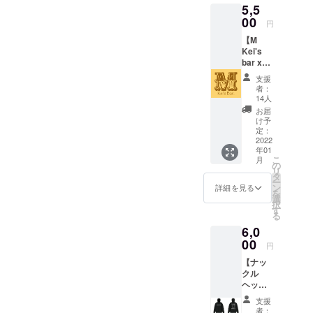
コン
5,5
eBlood
が始め
さい。
ノ カ
Red、
00
るお店
※支援金
円
ツヤ
BEAUTi
からの
額は、
(RIFFA
【M
FUL、
リター
申し込
NA、
Kei's
チー
ン品で
み時に
BIKEB
bar x
ターズ
す。
「上乗
OX) サ
PIGSTY
マニ
「PIGS
せ支
支援
サキ
タンブ
ア、
TYオリ
援」が
者：
ダイメ
ラー】
YOUR
ジナル
14人
可能で
イ(DON
デザイ
BOYSや
ブレン
す。 も
お届
KARNA
ンは後
イベン
ド ド
け予
ちろ
GE、
日。 商
ト「マ
定：
リップ
ん、お
MODER
品画像
2022
ンモ
バッ
気持ち
年01
N
が仕上
ス」を
グ」 お
で構い
こ
月
GOODD
がり次
主催し
の
湯があ
ません
リ
AYS)
第ホー
てい
タ
れば簡
ー
「Graz
ムの欄
た、タ
ン
単にい
詳細を見る
を
erite」
にて公
カハシ
選
つでも
択
加藤
開いた
カズキ
す
飲める1
る
シュウ
しま
が始め
杯分ず
6,0
ヘイ
す。 ＜
るお店
つのド
(NOT
お店の
00
からの
リップ
円
WONK
紹介＞
リター
バッグ
【ナッ
、
『M
ン品で
でお届
クル
SADFR
Kei's
す。
けしま
ヘッド
ANK)
bar』
「PIGS
す。 ＜
パー
加藤マ
PIGSTY
TYオリ
お店の
支援
カー】
サト
代表沖
ジナル
紹介＞
者：