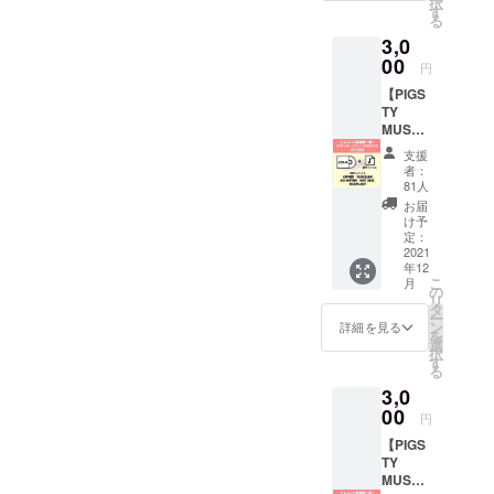
択
NING
カズキ
す
ガーデ
る
STYLE
が始め
ン1F
3,0
、
るお店
日、月
ColorM
00
からの
曜定休
円
eBlood
リター
12〜17
【PIGS
Red、
ン品で
時 ※臨
TY
BEAUTi
す。
時休業
MUST
FUL、
「PIGS
あり。
GO ON
チー
TYオリ
時間外
支援
1】 収
ターズ
ジナル
対応も
者：
録アー
マニ
ブレン
81人
可能で
ティス
ア、
ド
す。一
お届
ト:UPP
YOUR
コー
け予
度DMく
ER/YU
BOYSや
定：
ヒー
ださ
KIGUNI/
2021
イベン
粉」 厳
い！
年12
NO
ト「マ
選した
gliimy.t
こ
月
HITTER
ンモ
の
各国の
hebase.
リ
/HOT
ス」を
タ
コー
in
ー
DOG/E
主催し
ン
ヒー豆
詳細を見る
を
GGPLA
てい
選
をバラ
択
NT
た、タ
す
ンス良
る
PIGSTY
カハシ
く配合
3,0
を支援
カズキ
した、
するバ
00
が始め
どなた
円
ンド達
るお店
でも飲
【PIGS
による
からの
みやす
TY
新曲、
リター
く親し
MUST
未発表
ン品で
みやす