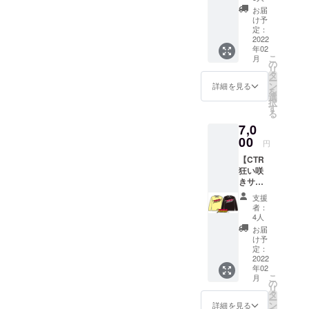
トート
トン ロ
お届
バッ
ングス
け予
グ】 札
リーブ
定：
幌の
2022
Tシャツ
年02
ロック
カ
こ
月
ショッ
ラー：
の
リ
プ
ホワイ
タ
ー
MESS
ト・
ン
詳細を見る
を
AROUN
アッ
選
択
Dとコラ
シュ プ
す
る
ボ ＜お
リント
7,0
店の紹
カ
介＞
00
ラー：
円
『MES
ネイ
【CTR
S
ビー サ
狂い咲
AROUN
イズ：
きサン
D』 札
S/M/L/X
ダー
幌のス
L ※オプ
支援
ロード
スキノ
ション
者：
ロンT】
駅から
よりサ
4人
カ
徒歩２
イズと
お届
ラー：
分の
カラー
け予
ブラッ
ROCK
定：
をお選
ク/イエ
2022
SHOP
びくだ
年02
ロー サ
。 ※支
さい。
こ
月
イズ：
援金額
の
※支援金
リ
XS/S/M/
は、申
タ
額は、
ー
L/XL/XX
し込み
ン
申し込
詳細を見る