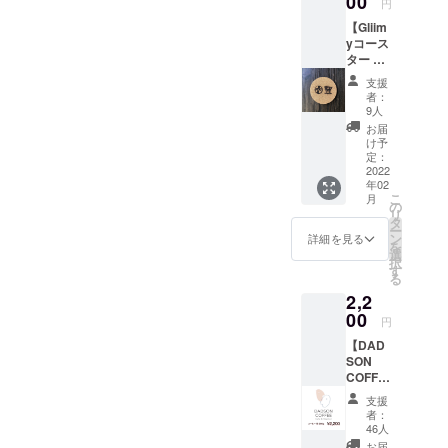
00
円
類にも
【Gliim
貼れま
yコース
す）
ター 】
メール
札幌の
にてお
支援
ショッ
礼の
者：
プ
メッ
9人
Gliimy
セージ
お届
からの
付き。
け予
サポー
※支援金
定：
トアイ
2022
額は、
年02
テム！
申し込
こ
月
※支援金
み時に
の
リ
額は、
「上乗
タ
ー
申し込
せ支
ン
詳細を見る
を
み時に
援」が
選
択
「上乗
可能で
す
る
せ支
す。 も
2,2
援」が
ちろ
可能で
00
ん、お
円
す。 も
気持ち
【DAD
ちろ
で構い
SON
ん、お
ません
COFFE
気持ち
E x
で構い
支援
PIGSTY
ませ
者：
オリジ
ん。 ＜
46人
ナルブ
お店の
お届