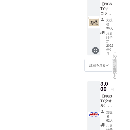
CDR ※
援」が
ション
【PIGS
CE
支援金
可能で
価格で
TYサ
OUT！/
額は、
す。 も
設定し
コッ
ザ・ノ
申し込
ちろ
ており
シュ】
ロノロ
み時に
支援
ん、お
ます）
DON
ズ/JUPI
「上乗
者：
気持ち
KARNA
TER 製
せ支
36人
で構い
GE/Sho
作:PIG
援」が
お届
ませ
heiデザ
my
可能で
け予
ん。
イン、
RATTL
定：
す。 も
（商品
PIGSTY
2022
ESNAK
ちろ
はド
年01
サコッ
ES クラ
ん、お
ネー
こ
月
シュ。
ウド
の
気持ち
ション
リ
（ユナ
ファン
タ
で構い
価格で
ー
イテッ
ディン
ン
ませ
詳細を見る
設定し
を
ドアス
グ終了
選
ん。
ており
択
レレ
日の2週
す
ます）
る
ギュ
間後に
3,0
ラー
ダウン
キャン
00
ロード
円
パス
タグを
【PIGS
サコッ
お送り
TYタオ
シュ）
しま
ル】 商
COLOR
す。 観
品説明:
: ナチュ
覧期間
支援
ピグス
ラル
１ヶ月
者：
ティー
SIZE
限定 ※
62人
の階段
:230m
支援金
お届
を降り
m/300
額は、
け予