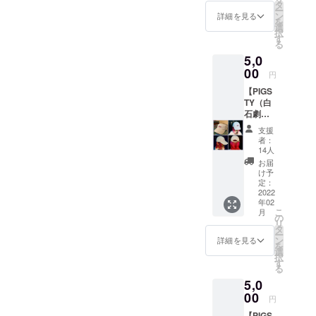
BEAUTi
＜お店
タ
可能で
RN
ー
FUL、
の紹介
ン
す。 も
詳細を見る
GOODD
を
ex-
＞
選
ちろ
AYS) ボ
択
mosom
『MES
す
ん、お
リ
る
oso、
S
気持ち
(MODE
5,0
ex-
AROUN
で構い
RN
green!
00
D』 札
ませ
GOODD
円
、ex-
幌のス
ん。
AYS、
【PIGS
crap)デ
スキノ
Jupiter)
TY（白
ザイン
駅から
キャッ
石劇
のTシャ
徒歩２
プ(Two
場）帽
ツで
分の
layers
支援
子B】
す。 商
ROCK
者：
of
BODY
品画像
SHOP
14人
paint)
：
が仕上
。 ※支
お届
「G.O.
newhatt
がり次
援金額
け予
M 」
an
第ホー
定：
は、申
コー
COLOR
2022
ムの欄
し込み
ヘーマ
年02
：
にて公
時に
ン
こ
月
SAND
開いた
の
「上乗
(MAPP
リ
SIZE：
しま
タ
せ支
Y、
ー
フリー
す。 ボ
ン
援」が
詳細を見る
PEACE
を
サイズ
ディ：
選
可能で
OUT!)
択
ピグス
ギルダ
す
す。 も
岩田コ
る
ティー
ン 6.0オ
ちろ
ウキ
5,0
の階段
ンス ウ
ん、お
(ex.Two
を降り
00
ルトラ
気持ち
円
layers
る時に
コット
で構い
of
【PIGS