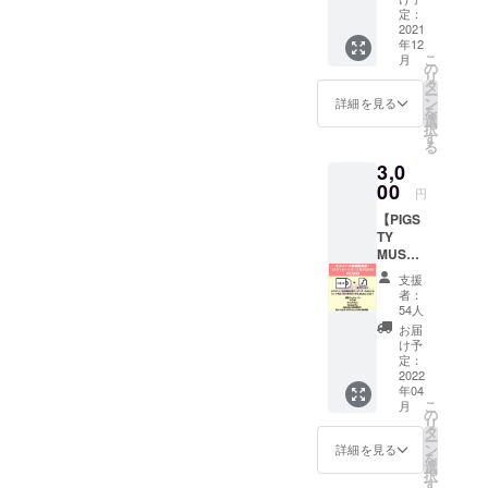
る時に
mm ※支
定：
申し込
目に付
2021
援金額
み時に
年12
く『白
は、申
「上乗
こ
月
石劇
し込み
の
せ支
リ
場』の
時に
タ
援」が
ー
ロゴの
「上乗
ン
可能で
詳細を見る
を
タオル
せ支
選
す。 も
択
です。
援」が
す
ちろ
る
（ライ
可能で
ん、お
3,0
ブハウ
す。 も
気持ち
ス以前
00
ちろ
で構い
円
は映画
ん、お
ませ
【PIGS
館『白
気持ち
ん。
TY
石劇
で構い
https://
MUST
場』で
ません
youtu.b
GO ON
した。
e/6WQt
支援
4】
当時の
Wt-
者：
PIGSTY
看板が
54人
uYwM
に所縁
今でも
お届
のある
設置さ
け予
アー
れてい
定：
ティス
2022
ます）
年04
トたち
サイズ:
こ
月
による
約
の
リ
オムニ
34×84c
タ
ー
バス音
m ※支援
ン
詳細を見る
を
源第四
金額
選
択
弾！ 参
は、申
す