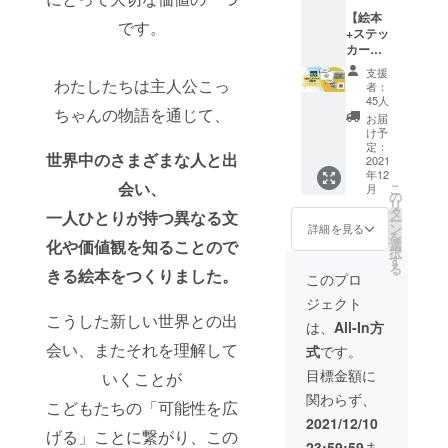
しゃ」
どにお
しま
【絵本
② オリ
伺い
す。 ※
です。
+ステッ
ジナル
し、絵
パズル
カー
パズル
本「し
サイ
コー
③ 塗り
ろいじ
ズ：約
支援
ス】 絵
絵ポス
てん
わたしたちは主人公こっ
209mm
者：
本「し
トカー
しゃ」
×285m
45人
ちゃんの物語を通じて、
ろいじ
ド 2枚
の巨大
m (JIS
お届
てん
セット
紙しば
規格A4
け予
しゃ」
④ 家族
いバー
定：
よりや
世界中のさまざまな人と出
をお届
2021
写真撮
ジョン
や小さ
年12
けする
影 ※パ
を読み
め)（63
会い、
こ
月
コー
ズルサ
聞か
の
ピー
リ
ス。一
イズ：
せ！そ
タ
ス） ※
一人ひとりが持つ異なる文
ー
緒にス
約
して、
ン
ポスト
詳細を見る
を
テッ
209mm
絵本の
選
化や価値観を知ることので
カード
択
カーも
×285m
イラス
す
サイ
る
付いて
きる絵本をつくりました。
m (JIS
トレー
ズ：
このプロ
きま
規格A4
ター、
100mm
ジェクト
す！ ★
よりや
伊倉 真
x
こうした新しい世界との出
リター
や小さ
理恵の
148mm
は、
All-In方
ンセッ
め)（63
ライブ
※ 恐れ
会い、またそれを理解して
式
です。
ト ① 絵
ピー
ペイン
入りま
本「し
ス） ※
トも！
すが、
目標金額に
いくことが
ろいじ
塗り絵
★リ
都合に
関わらず、
てん
ポスト
ターン
よりこ
こどもたちの「可能性を広
しゃ」
カード
セット
ちらの
2021/12/10
② オリ
げる」ことに繋がり、この
サイ
① 絵本
リター
23:59:59
ま