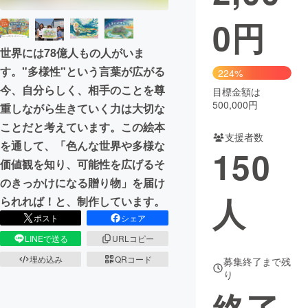
0
円
まちづくり・地域活性化
世界には78億人もの人がいま
CAMPFIRE for Social Good
CAMPFIRE Creation
す。"多様性"という言葉が広がる
224%
今、自分らしく、相手のことを尊
CAMPFIREふるさと納税
machi-ya
コミュニティ
目標金額は
500,000円
重しながら生きていく力は大切な
ことだと考えています。この絵本
支援者数
を通して、「色んな世界や多様な
150
価値観を知り、可能性を広げるそ
のきっかけになる贈り物」を届け
人
られれば！と、制作しています。
ポスト
シェア
LINEで送る
URLコピー
埋め込み
QRコード
募集終了まで残
り