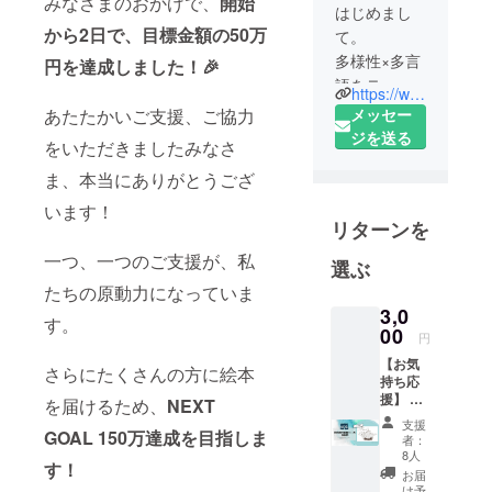
みなさまのおかげで、
開始
はじめまし
から2日で、
目標金額の50万
て。
多様性×多言
円を達成しました！🎉
語をテーマ
https://www.instagram.com/shiroi_jitensha/?fbclid=IwAR0AUAzMPJp46nga2alIOAQWGKNB9dUDrp8xo01-H64HZahajtM905xU1QY
にした絵本
メッセー
あたたかいご支援、ご協力
を制作して
ジを送る
をいただきましたみなさ
いるチーム
ま、本当にありがとうござ
「しろいじ
てんしゃ」
います！
リターンを
です。
一つ、一つのご支援が、私
選ぶ
私たちは、
たちの原動力になっていま
1〜6歳のお
3,0
す。
子さんが、
00
円
世界や多様
【お気
さらにたくさんの方に絵本
な価値観を
持ち応
知ることで
援】 心
を届けるため、
NEXT
を込め
個人の可能
支援
てメー
GOAL 150万達成を目指しま
者：
性を広げる
ルにて
8人
す！
感謝状
そのきっか
お届
をお届
け予