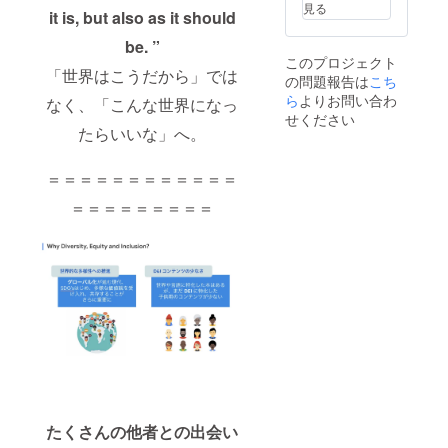
す。 ※
恐れ入
分、
見る
it is, but also as it should
出張費
ります
データ
込み・
が、都
納品
be. ”
原則平
合によ
100枚前
このプロジェクト
日での
りこち
後） ※
「世界はこうだから」では
の問題報告は
こち
撮影と
らのリ
撮影日
ら
よりお問い合わ
なりま
ターン
程調整
なく、「こんな世界になっ
す。
は都内
等は支
せください
（目安
近郊限
たらいいな」へ。
援後に
時間：1
定とな
ご連絡
時間 30
ります
を差し
＝＝＝＝＝＝＝＝＝＝＝＝
分、
ことご
上げま
データ
了承く
す。
＝＝＝＝＝＝＝＝＝
納品
ださ
（有効
100枚前
い。 ※
期限：
後） ※
新型コ
2021年
撮影日
ロナウ
12月〜
程調整
イルス
2022年
等は支
の感染
12月）
援後に
防止対
※「家族
ご連絡
策をし
写真撮
を差し
た上で
影デー
上げま
実施い
タ」の
す。
たしま
リター
（2022
す。 ※
ンを購
年 1 月
出張費
入され
目処）
込みと
た際、
たくさんの他者との出会い
※ 似顔
なりま
その後