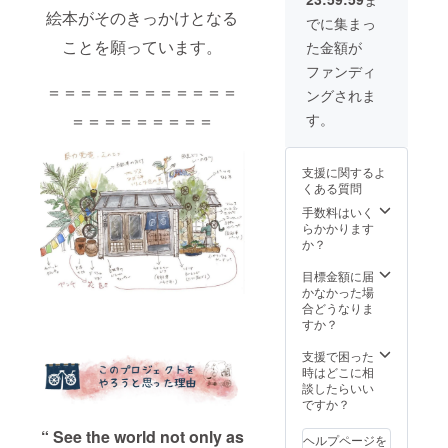
ジナル
ズ：
「しろ
ンは都
絵本がそのきっかけとなる
ステッ
100mm
いじて
内近郊
でに集まっ
カー (2
x
ん
限定と
ことを願っています。
た金額が
枚セッ
148mm
しゃ」
なりま
ト) ※ス
※ 恐れ
② 巨大
すこと
ファンディ
テッ
入りま
紙しば
ご了承
＝＝＝＝＝＝＝＝＝＝＝＝
ングされま
カーサ
すが、
い出張
くださ
イズ：
都合に
読みき
い。 ※
す。
＝＝＝＝＝＝＝＝＝
a. 虹色
よりこ
かせ ③
新型コ
空
ちらの
ライブ
ロナウ
(40mm
リター
ペイン
イルス
支援に関するよ
x
ンは都
トセッ
の感染
くある質問
40mm)
内近郊
ション
防止対
/ b. のれ
限定と
④ オリ
手数料はいく
策をし
ん
なりま
ジナル
らかかります
た上で
(40mm
すこと
パズル
か？
実施い
x
ご了承
※パズル
たしま
40mm)
くださ
サイ
目標金額に届
す。 ※
い。 ※
ズ：約
かなかった場
出張費
新型コ
209mm
合どうなりま
込み・
ロナウ
×285m
すか？
原則平
イルス
m (JIS
日での
の感染
規格A4
支援で困った
撮影と
防止対
よりや
時はどこに相
なりま
策をし
や小さ
談したらいい
す。
た上で
め)（63
ですか？
（目安
実施い
ピー
時間：1
“ See the world not only as
たしま
ス） ※
時間 30
ヘルプページを