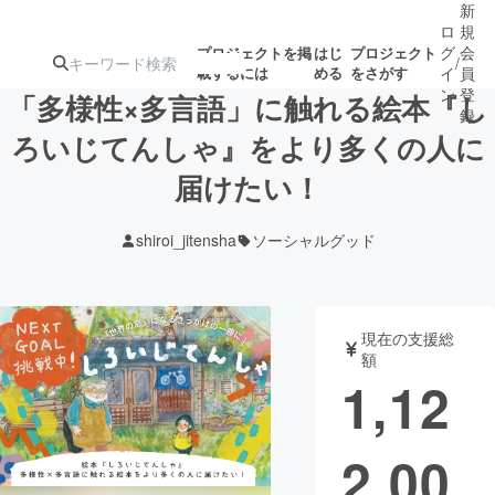
新
ロ
規
グ
会
プロジェクトを掲
はじ
プロジェクト
/
載するには
める
をさがす
イ
員
ン
登
「多様性×多言語」に触れる絵本『し
録
ろいじてんしゃ』をより多くの人に
届けたい！
人気のプロ
注目のリ
注目の新着プロ
募集終了が近いプ
もうすぐ公開
ジェクト
ターン
ジェクト
ロジェクト
されます
shiroi_jitensha
ソーシャルグッド
アート・写真
音楽
現在の支援総
テクノロジー・ガジェット
ゲーム・サ
額
1,12
映像・映画
書籍・雑誌
2,00
ビジネス・起業
チャレンジ