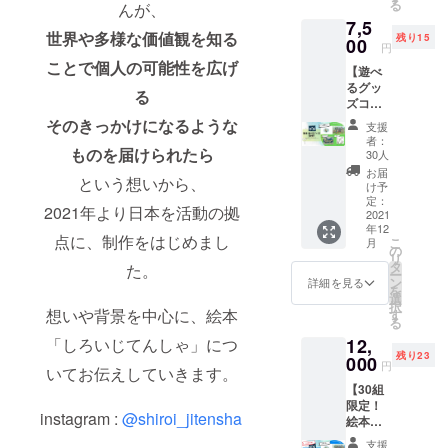
る
んが、
テッ
を広げる」
7,5
カーも
世界や多様な価値観を知る
その"きっか
残り15
付いて
00
円
きま
け"になる贈
ことで個人の可能性を広げ
【遊べ
す！ ★
り物を届け
るグッ
リター
る
ズコー
られればと
ンセッ
ス】 絵
ト ① 絵
そのきっかけになるような
支援
本「し
本「し
者：
ろいじ
ものを届けられたら
ろいじ
30人
てん
てん
お届
という想いから、
しゃ」
しゃ」
け予
と共に
② オリ
定：
2021年より日本を活動の拠
塗り絵
2021
ジナル
年12
ポスト
ステッ
点に、制作をはじめまし
こ
月
カード
カー 2
の
リ
とパズ
枚セッ
タ
た。
ー
ルもお
ト ③ 塗
ン
詳細を見る
を
届けす
り絵ポ
選
択
るコー
スト
想いや背景を中心に、絵本
す
る
ス。家
カード
12,
「しろいじてんしゃ」につ
族みん
2枚セッ
残り23
なでパ
000
ト ※ス
円
いてお伝えしていきます。
ズルに
テッ
【30組
挑戦し
カーサ
限定！
て、ポ
イズ：
instagram :
@shiroi_jitensha
絵本ギ
スト
a. 虹色
フト
カード
空
支援