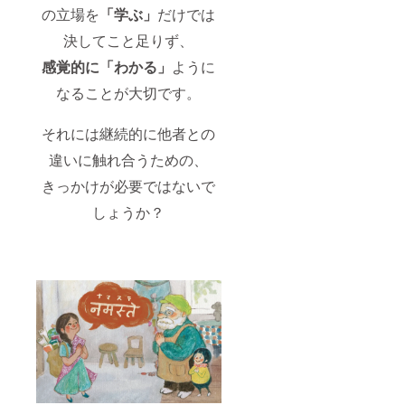
た際、
の立場を
「学ぶ」
だけでは
その後
使用を
決してこと足りず、
してい
くため
感覚的に「わかる」
ように
の権利
は支援
なることが大切です。
者様と
なりま
それには継続的に他者との
す。
違いに触れ合うための、
きっかけが必要ではないで
しょうか？