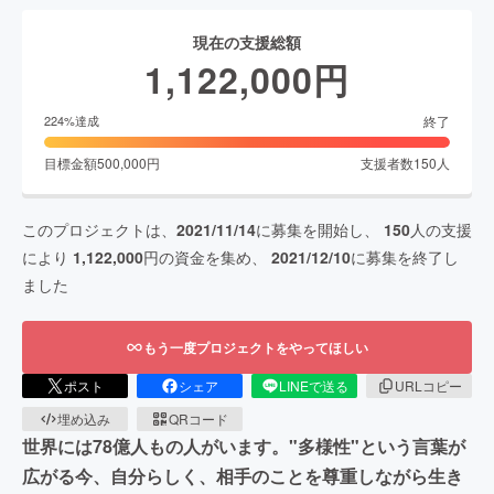
現在の支援総額
1,122,000
円
終了
224
%達成
目標金額
500,000
円
支援者数
150
人
このプロジェクトは、
2021/11/14
に募集を開始し、
150
人の支援
により
1,122,000
円の資金を集め、
2021/12/10
に募集を終了し
ました
もう一度プロジェクトをやってほしい
ポスト
シェア
LINEで送る
URLコピー
埋め込み
QRコード
世界には78億人もの人がいます。"多様性"という言葉が
広がる今、自分らしく、相手のことを尊重しながら生き