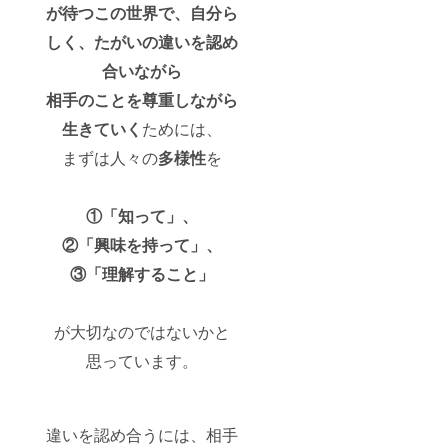
絵用の
す。
使用を
が待つこの世界で、自分ら
お写真
（目安
してい
をお送
時間：1
くため
しく、たがいの違いを認め
りいた
時間 30
の権利
だきま
分） ※
合いながら
は支援
すこ
実施日
者様と
相手のことを尊重しながら
と、予
程調整
なりま
めご理
等は支
す。
生きていく
ためには、
解下さ
援後に
い。お
ご連絡
まずは人々の
多様性
を
写真共
を差し
有の流
上げま
れは、
す。
支援後
（有効
①「知って」、
にメッ
期限：
②「興味を持って」、
セージ
2021年
より手
12月〜
③「理解すること」
順を送
2022年
付いた
12月）
しま
す。
が大切なのではないかと
※「家族
写真撮
思っています。
影デー
タ」の
リター
ンを購
違いを認め合うには、相手
入され