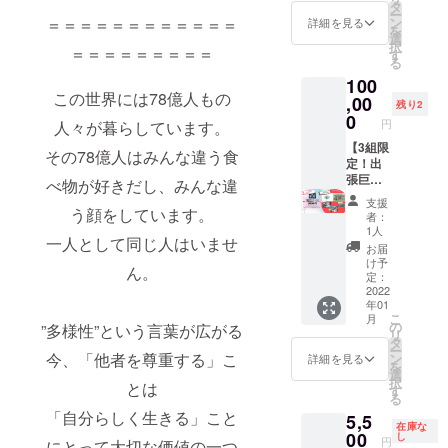
と共に
② オリ
タ
や小さ
ー
オリジ
ジナル
ン
＝＝＝＝＝＝＝＝＝＝＝＝
め)（63
詳細を見る
を
ナルパ
パズル
選
ピー
択
ズルと
＝＝＝＝＝＝＝＝＝
③ 塗り
す
ス） ※
る
塗り絵
絵ポス
塗り絵
100
ポスト
トカー
ポスト
この世界には78億人もの
カード
,00
ド 2枚
カード
残り2
をお届
セット
0
サイ
円
人々が暮らしています。
けする
※ 似顔
ズ：
コー
【3組限
絵用の
100mm
その78億人はみんな違う食
ス。プ
定！出
お写真
x
ロカメ
張巨大
をお送
148mm
べ物が好きだし、みんな違
ラマン
紙しば
りいた
支援
による
い & ラ
う顔をしています。
だきま
者：
出張家
イブペ
すこ
1人
一人として同じ人はいませ
族写真
イント
と、予
お届
撮影も
コー
めご理
け予
ん。
いたし
ス】 絵
解下さ
定：
ます！
本とパ
2022
い。お
年01
★リ
ズルの
写真共
こ
月
ターン
お届け
有の流
の
”多様性”という言葉が広がる
リ
セット
に加
れは、
タ
ー
① 似顔
え、あ
支援後
今、「他者を尊重する」こ
ン
詳細を見る
を
絵つ
なたの
にメッ
選
択
とは
き！絵
お家・
セージ
す
る
本「し
保育園/
より手
「自分らしく生きる」こと
5,5
ろいじ
幼稚園/
順を送
在庫な
てん
学童な
00
付いた
し
円
にとって大切な価値の一つ