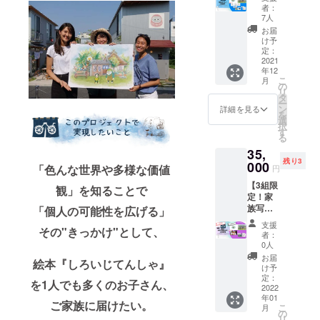
コー
も好き
(40mm
者：
ス】 似
な色に
x
7人
顔絵付
色づけ
40mm)
お届
き絵本
てみ
/ b. のれ
け予
「しろ
て！ ★
定：
ん
いじて
2021
リター
(40mm
年12
ん
ンセッ
x
こ
月
しゃ」
ト ① 絵
の
40mm)
リ
と共に
本「し
タ
※ ポス
ー
オリジ
ろいじ
ン
トカー
詳細を見る
を
ナルパ
てん
選
ドサイ
択
ズルと
しゃ」
す
ズ：
る
塗り絵
② オリ
100mm
35,
ポスト
ジナル
x
残り3
カード
000
パズル
148mm
「色んな世界や多様な価値
円
をお届
③ 塗り
【3組限
けする
絵ポス
観」
を知ることで
定！家
コー
トカー
族写真
ス。 ★
「個人の可能性を広げる」
ド 2枚
撮影付
リター
セット
支援
その"きっかけ"として、
コー
ンセッ
※パズル
者：
ス】 似
ト ① 似
サイ
0人
顔絵付
顔絵つ
ズ：約
お届
絵本『しろいじてんしゃ』
き絵本
き！絵
209mm
け予
「しろ
本「し
定：
×285m
を1人でも多くのお子さん、
いじて
2022
ろいじ
m (JIS
年01
ん
てん
規格A4
ご家族に届けたい。
こ
月
しゃ」
しゃ」
の
よりや
リ