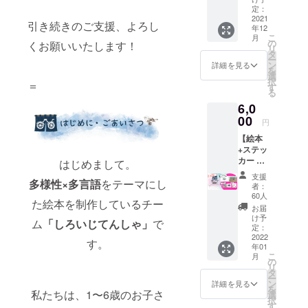
けになるよ
けさせ
定：
うなものを
ていた
2021
引き続きのご支援、よろし
年12
だきま
届けられた
こ
月
す。応
の
くお願いいたします！
らという想
リ
援のお
タ
ー
いから、
気持ち
ン
詳細を見る
を
が私た
選
2021年より
択
＝
ちの原
す
る
日本を活動
動力で
6,0
す！ ※
の拠点に、
絵本は
00
円
制作をはじ
届かな
めまし
【絵本
いコー
+ステッ
スで
た。
カー +
す。
はじめまして。
ポスト
支援
カード
多様性×多言語
をテーマにし
絵本『しろ
者：
コー
60人
いじてん
た絵本を制作しているチー
ス】 絵
お届
しゃ』を通
本「し
け予
ム
「しろいじてんしゃ」
で
ろいじ
定：
して、「色
てん
2022
す。
んな世界や
年01
しゃ」
こ
月
多様な価値
をお届
の
リ
けする
タ
観」を知る
ー
コー
ン
詳細を見る
を
ことで「個
ス。一
私たちは、1〜6歳のお子さ
選
択
緒にス
人の可能性
す