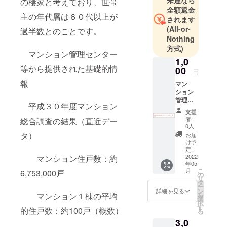
氏森 一浩
の棲家と考えており、世帯
全額返金
（うじも
主の年代層は６０代以上が
されます
り かずひ
(All-or-
過半数とのことです。
ろ）
Nothing
方式)
マンション管理センター
【個人事務
1,0
所】
等から提供された基礎的情
00
円
Ｕマンショ
報
マン
ンオフィス
ション
管理
（一般社団
平成３０年度マンション
士.com
法人 日本
支援
サイト
者：
総合調査の結果（直近デー
マンション
のエン
0人
ドロー
管理士会連
タ）
お届
ルに名
け予
合会（本
前が載
定：
部：東京）
りま
2022
マンション住戸数：約
年05
す！！
所属 一般
こ
月
6,753,000戸
※支援
の
リ
社団法人
時、必
タ
ー
ず備考
熊本県マン
ン
詳細を見る
を
マンション１棟の平均
欄にご
選
ション管理
択
希望の
す
的住戸数：約100戸（概数）
る
士会所属）
お名前
3,0
をご記
（熊本東税