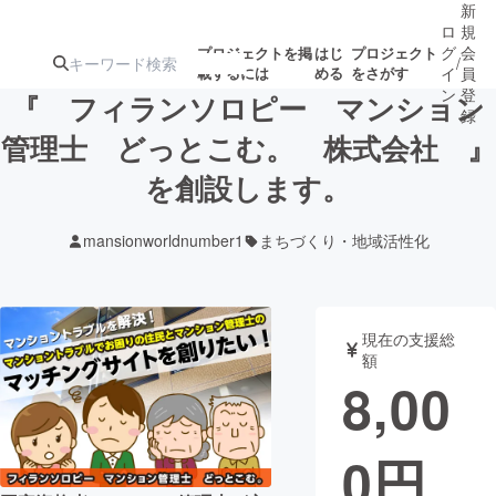
新
ロ
規
グ
会
プロジェクトを掲
はじ
プロジェクト
/
載するには
める
をさがす
イ
員
ン
登
『 フィランソロピー マンション
録
管理士 どっとこむ。 株式会社 』
を創設します。
人気のプロ
注目のリ
注目の新着プロ
募集終了が近いプ
もうすぐ公開
ジェクト
ターン
ジェクト
ロジェクト
されます
mansionworldnumber1
まちづくり・地域活性化
アート・写真
音楽
現在の支援総
テクノロジー・ガジェット
ゲーム・サ
額
8,00
映像・映画
書籍・雑誌
0
円
ビジネス・起業
チャレンジ