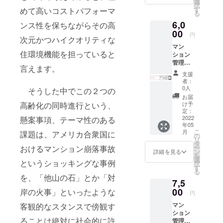
選
択
す
めて高いコストパフォーマ
及び関連す
る
る規則・ガ
6,0
ンス性を保ちながらその高
00
イドライ
円
次元かつハイクオリティな
ン・手引き
マン
住環境機能を担っていると
の策定公
ション
管理
布。
言えます。
士.com
支援
財団法人を
オリジ
者：
ナル i
解散に導
0人
そうした中でこの２つの
phone
お届
き、約２１
カバー
け予
高齢化の同時進行という、
億円を県に
（手帳
定：
タイ
2022
懸案事項、テーマ性のある
ファンド
年05
プ） -対
バック。
こ
月
課題は、アメリカ合衆国に
応機
の
リ
公共政策、
種：
タ
ー
おけるマンション崩落事故
iphone1
ン
詳細を見る
都市計画、
を
3
選
というショッキングな事例
択
建築等分野
す
る
のスペシャ
を、「他山の石」とか「対
7,5
リスト。知
00
岸の火事」といったような
円
的財産権者
マン
客観的なスタンスで傍観す
でもある。
ション
ることは絶対に社会的に許
管理