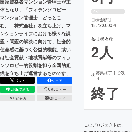
国家資格者マンション管理士が主
体となり、『フィランソロピー
まちづくり・地域活性化
0%
マンション管理士 どっとこ
目標金額は
18,720,000円
む。 株式会社』を立ち上げ、マ
CAMPFIRE for Social Good
CAMPFIRE Creation
ンションライフにおける様々な課
CAMPFIREふるさと納税
machi-ya
コミュニティ
支援者数
題・問題の解決に向けて、社会的
2
人
使命感に基づく公益的機能、或い
は社会貢献・地域貢献等のフィラ
ンソロピー的役割を担う全国的組
募集終了まで残
織を立ち上げ運営するものです。
り
ポスト
シェア
終了
LINEで送る
URLコピー
埋め込み
QRコード
このプロジェクトは、