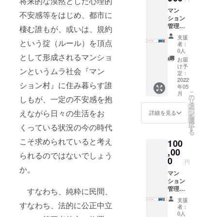
将来的な漠然とした心理的
マン
不安感等をはじめ、都市に
ション
管理
棲む誰もが、或いは、規約
士.com
支援
企業
という掟（ルール）を頂点
者：
バナー
0人
として形成されるマンショ
広告（1
お届
年間）
け予
ンというムラ社会『マン
定：
2022
ション村』に住み暮らす誰
年05
こ
月
の
しもが、一定の不安感を抱
リ
タ
ー
えながら日々の生活をお
ン
詳細を見る
を
選
択
くっている状況の今の時代
す
る
こそ求められていると考え
100
,00
られるのではないでしょう
0
円
か。
マン
ション
管理
すなわち、純粋に民間、
士.com
支援
企業
すなわち、法的に公正中立
者：
バナー
0人