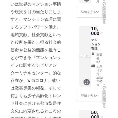
こ
月
XL -
の
いは世界のマンション事情
リ
色：
タ
ー
白、グ
や現実を目の当たりにしま
ン
詳細を見る
を
レー、
選
択
すと、マンション管理に関
ブ
す
る
ルー、
するソフトパワーを備え、
10,
ピンク -
生産
000
円
地域貢献、社会貢献といっ
国：日
マン
本
た役割を果たし得る社会的
ション
管理
使命や公益的機能を担うこ
士.com
支援
感染防
とができる『マンションラ
者：
止アク
0人
イフに関するシビリアン
リル板
お届
（透
け予
ターミナルセンター』的な
明）
定：
600X60
2022
存在が、withコロナ、或い
年05
0 窓無
こ
月
し
の
は激甚災害の頻発、そして
リ
タ
ー
何よりも少子高齢化トレン
ン
詳細を見る
を
選
択
ド社会における都市型居住
す
る
文化に内蔵されるところの
50,
000
円