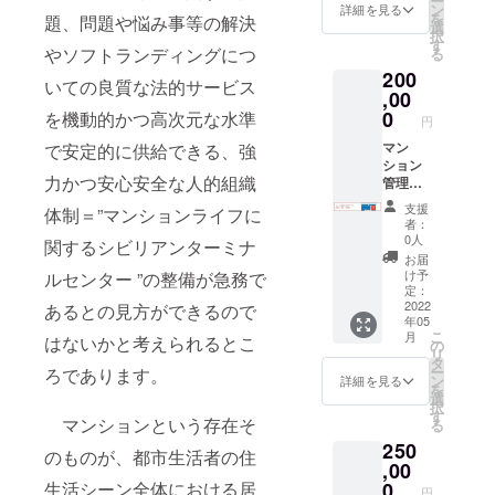
ー
ン
詳細を見る
を
題、問題や悩み事等の解決
選
択
す
やソフトランディングにつ
る
200
いての良質な法的サービス
,00
0
を機動的かつ高次元な水準
円
マン
で安定的に供給できる、強
ション
力かつ安心安全な人的組織
管理
士.com
支援
体制＝”マンションライフに
企業
者：
バナー
0人
関するシビリアンターミナ
広告（4
お届
年間）
け予
ルセンター ”の整備が急務で
定：
2022
あるとの見方ができるので
年05
こ
月
はないかと考えられるとこ
の
リ
タ
ー
ろであります。
ン
詳細を見る
を
選
択
す
マンションという存在そ
る
250
のものが、都市生活者の住
,00
0
生活シーン全体における居
円