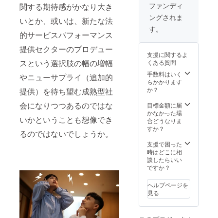
ファンディ
関する期待感がかなり大き
ングされま
いとか、或いは、新たな法
す。
的サービスパフォーマンス
提供セクターのプロデュー
支援に関するよ
スという選択肢の幅の増幅
くある質問
手数料はいく
やニューサプライ（追加的
らかかります
か？
提供）を待ち望む成熟型社
会になりつつあるのではな
目標金額に届
かなかった場
いかということも想像でき
合どうなりま
すか？
るのではないでしょうか。
支援で困った
時はどこに相
談したらいい
ですか？
ヘルプページを
見る