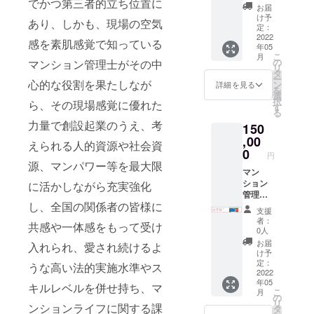
でかつ第三者的立ち位置に
広告（2
お届
年間）
け予
あり、しかも、現場の空気
定：
2022
感を素肌感覚で知っている
年05
こ
月
の
マンション管理士がその中
リ
タ
ー
心的な役割を果たしなが
ン
詳細を見る
を
選
択
ら、その現場感覚に優れた
す
る
力量で創設起業のうえ、考
150
,00
えられる人的資源や社会資
0
円
源、マンパワー等を最大限
マン
ション
に活かしながら充実強化
管理
し、全国の関係者の皆様に
士.com
支援
企業
者：
共感や一体感をもって受け
バナー
0人
広告（3
お届
入れられ、愛され続けるよ
年間）
け予
定：
うな高い法的実施水準やス
2022
年05
キルレベルを併せ持ち、マ
こ
月
の
リ
ンションライフに関する課
タ