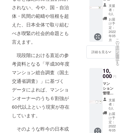
士.com
【マンショ
支援
されない、今や、国・自治
マグ
者：
ン管理士
カップ -
0人
体・民間の範疇や垣根を超
歴】
サイ
お届
ズ：約
２０１９年
け予
えた、日本全体で取り組む
105×92
定：
に初登録。
×80（m
2022
べき喫緊の社会的命題とも
年05
キャリアは
m） ※
こ
月
言えます。
口径
の
２年余りで
リ
φ80m
タ
ー
あり、比較
m -容
ン
詳細を見る
を
現段階における直近の参
量：約
相対的には
選
択
310ml -
す
若手のマン
考資料となる「平成30年度
る
生産
ション管理
10,
国：中
マンション総合調査（国土
国製
000
士
円
交通省調査）」に基づく
マン
ション
データによれば、マンショ
管理
ンオーナーのうち６割強が
士.com
支援
オリジ
者：
60代以上という現実が存在
ナルT
0人
シャツ -
お届
しています。
材質：
け予
綿 -サイ
定：
ズ：S、
2022
そのような昨今の日本或
年05
M、L、