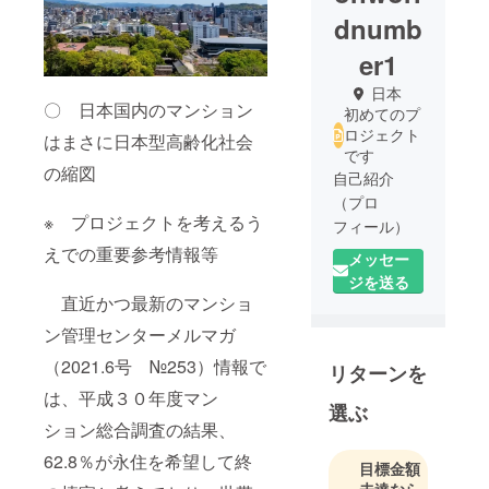
dnumb
er1
日本
〇 日本国内のマンション
初めてのプ
ロジェクト
はまさに日本型高齢化社会
です
の縮図
自己紹介
（プロ
※ プロジェクトを考えるう
フィール）
えでの重要参考情報等
メッセー
クラウド
ジを送る
ファンディ
直近かつ最新のマンショ
ングによる
ン管理センターメルマガ
起業化プロ
（2021.6号 №253）情報で
リターンを
ジェクトを
推進してい
は、平成３０年度マン
選ぶ
る代表者
ション総合調査の結果、
62.8％が永住を希望して終
【氏名】
目標金額
未達なら