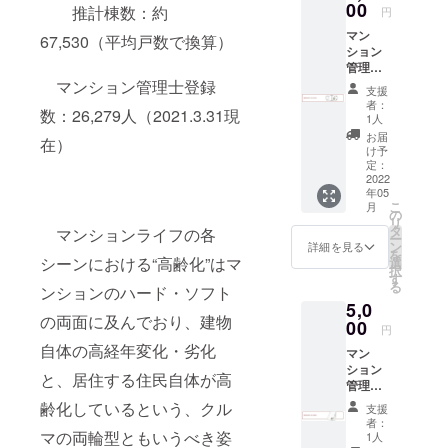
入くだ
00
推計棟数：約
円
務署へ個人
さい。
マン
事務所とし
67,530（平均戸数で換算）
ション
て届出済）
管理
の代表
士.com
マンション管理士登録
支援
オリジ
UMO（愛
者：
数：26,279人（2021.3.31現
ナルマ
1人
称）
スク -材
お届
在）
質：ポ
け予
リエス
定：
【職業（資
テル。
2022
格）】
年05
ポリウ
こ
月
レタン -
マンション
の
リ
サイ
タ
マンションライフの各
管理士
ー
ズ：S、
ン
詳細を見る
を
その他に宅
M、L -
シーンにおける“高齢化”はマ
選
択
カ
す
地建物取引
る
ンションのハード・ソフト
ラー：
士・管理業
5,0
白、
の両面に及んでおり、建物
務主任者・
黒、グ
00
円
レーの
行政書士及
自体の高経年変化・劣化
マン
三色 -生
び甲種防火
ション
産国：
と、居住する住民自体が高
管理
中国製
管理者等多
士.com
齢化しているという、クル
支援
数の資格及
オリジ
者：
び資格予備
ナルタ
マの両輪型ともいうべき姿
1人