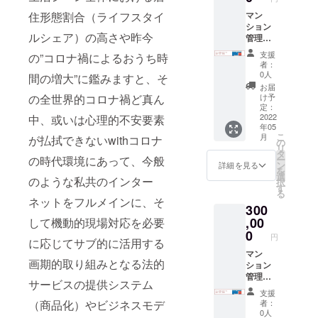
マン
住形態割合（ライフスタイ
ション
ルシェア）の高さや昨今
管理
士.com
支援
の”コロナ禍によるおうち時
企業
者：
バナー
0人
間の増大”に鑑みますと、そ
広告（5
お届
年間）
け予
の全世界的コロナ禍ど真ん
定：
2022
中、或いは心理的不安要素
年05
こ
月
が払拭できないwithコロナ
の
リ
タ
ー
の時代環境にあって、今般
ン
詳細を見る
を
選
のような私共のインター
択
す
る
ネットをフルメインに、そ
300
,00
して機動的現場対応を必要
0
円
に応じてサブ的に活用する
マン
画期的取り組みとなる法的
ション
管理
サービスの提供システム
士.com
支援
企業
者：
（商品化）やビジネスモデ
バナー
0人