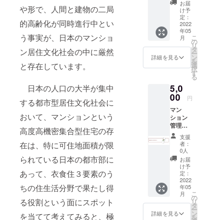
オル
軍スタンバ
お届
や形で、人間と建物の二局
（白） -
け予
イ中（※試験
カ
定：
的高齢化が同時進行中とい
ラー：
2022
合格等のみ
年05
白 -生産
で将来的な
う事実が、日本のマンショ
こ
月
国：中
の
リ
登録予定分
国製
タ
ン居住文化社会の中に厳然
ー
ン
を含む。）
詳細を見る
を
選
と存在しています。
択
す
る
【経歴
5,0
日本の人口の大半が集中
（キャリ
00
円
ア）】
する都市型居住文化社会に
マン
熊本県庁に
おいて、マンションという
ション
３８年間在
管理
高度高機密集合型住宅の存
職
士.com
支援
オリジ
者：
在は、特に可住地面積が限
ナルi
0人
【県庁時代
phone
られている日本の都市部に
お届
カバー
の主な実
け予
（ハー
あって、衣食住３要素のう
定：
績】
ド） -対
2022
ちの住生活分野で果たし得
集落内開発
年05
応機
こ
月
種：
の
条例（☞い
る役割という面にスポット
リ
iphone1
タ
わゆる街づ
ー
3
ン
詳細を見る
を当てて考えてみると、極
を
くり条例）