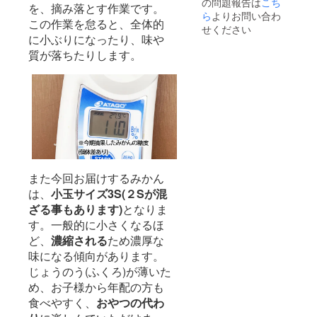
の問題報告は
こち
場合は
月中旬
を、摘み落とす作業です。
ご購入
ら
よりお問い合わ
より順
この作業を怠ると、全体的
時の備
次発送
せください
考欄に
に小ぶりになったり、味や
予定。※
配送先
昨年は
質が落ちたりします。
をご記
10/12頃
入くだ
からの
さい。
収穫 ※
▼ＹＮ
スケ
26：10
ジュー
月上旬
ルは気
より順
候条件
次発送
により
予定。※
多少前
昨年は9
後しま
月25日
す。 <
また今回お届けするみかん
頃から
賞味期
は、
小玉サイズ3S(２Sが混
収穫 ▼
限> 保
ゆら早
ざる事もあります)
となりま
存状況
生：10
により
す。一般的に小さくなるほ
月中旬
異なり
ど、
濃縮される
ため濃厚な
より順
ます。
次発送
常温保
味になる傾向があります。
予定。※
存なら
じょうのう(ふくろ)が薄いた
昨年は
ば2週間
め、お子様から年配の方も
10/12頃
ほどに
からの
なりま
食べやすく、
おやつの代わ
収穫 ※
すが、