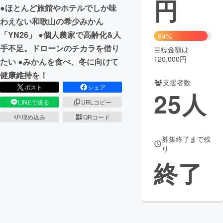
円
●ほとんど旅館やホテルでしか味
わえない和歌山の希少みかん
「YN26」 ●個人農家で高齢化&人
94%
手不足。ドローンのチカラを借り
目標金額は
120,000円
たい ●みかんを食べ、冬に向けて
健康維持を！
支援者数
ポスト
シェア
25
人
LINEで送る
URLコピー
埋め込み
QRコード
募集終了まで残
り
終了