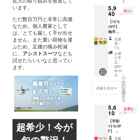
拡大の取り組みを推進して
る
送料」
る公式
り順次
います。
5,9
のリ
（https:
発送予
残り1
ターン
40
//www.w
定。※昨
円
をお申
agonsal
年は
ただ数百万円と非常に高価
【10％
込みく
e.jp/）
10/12頃
なため、個人農家として
OFF】
ださ
からの
極早生
は、とても厳しく手が出せ
い。 ※
収穫 ※
みかん
浅く傷
スケ
ません。また重い荷物を運
支援
食べ比
がつい
ジュー
者：
ぶため、足腰の痛み軽減
べ
たみか
ルは気
7人
10kg※
んが含
に、
アシストスーツ
なども
候条件
お届
送料込
まれて
により
け予
試せたらいいなと思ってい
(本州・
いる事
定：
多少前
ます。
四国・
2021
があり
後しま
年10
九州) ・
ます。
す。 <
こ
月
ゆら早
<お届け
の
賞味期
リ
生(5ｋ
につい
タ
限> 保
ー
g)×１箱
て>
ン
存状況
詳細を見る
を
・
▼10月
選
により
択
YN26(5
上旬よ
す
異なり
る
ｋg)×1
り順次
ます。
5,6
箱 ※定
発送予
常温保
在庫な
価6,600
10
定。※昨
し
存なら
円
円(税込)
年は9月
ば2週間
【早割
※沖縄、
25日頃
ほどに
超希少！今が
15％OF
北海道
から収
なりま
F】 極
へは別
穫 ※ス
すが、
早生み
旬の贅沢！
途「北
ケ
生もの
支援