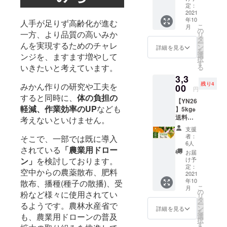
セージ
生(5ｋ
らの
定：
にてお
g)×１箱
2021
「追加
年10
伝え致
※沖縄、
人手が足りず高齢化が進む
送料」
こ
月
しま
北海道
をご負
の
一方、より品質の高いみか
リ
す。 ※
へは別
担いた
タ
ー
んを実現するためのチャレ
複数枚
途「北
だいて
ン
詳細を見る
を
(500円
海道・
いない
選
ンジを、ますます増やして
択
以上)購
沖縄追
場合、
す
いきたいと考えています。
る
入され
加送
キャン
3,3
まして
料」の
セルと
残り4
みかん作りの研究や工夫を
も、1回
リター
00
させて
円
のみ、
ンをお
いただ
すると同時に、
体の負担の
【YN26
20％OF
申込み
く場合
軽減、作業効率のUP
なども
】5kg※
Fが適用
くださ
があり
送料込
されま
い。 ※
考えないといけません。
ます。
(本州・
す。 ※
浅く傷
例） 1
支援
四国・
以下、
がつい
箱の場
者：
そこで、一部では既に導入
九州）
わごん
たみか
合...数量
6人
されている
「農業用ドロー
・
せる公
んが含
1＝800
お届
YN26(5
式サイ
まれて
ン」
を検討しております。
円 2箱
け予
ｋg)×1
トのみ
いる事
定：
の場合...
空中からの農薬散布、肥料
箱 ※沖
2021
での使
があり
数量2＝
年10
散布、播種(種子の散播)、受
縄、北
用に限
ます。
1600円
こ
月
海道へ
らせて
<お届け
の
粉など様々に使用されてい
リ
は別途
いただ
につい
タ
ー
るようです。農林水産省で
「北海
きま
て>
ン
詳細を見る
を
道・沖
も、農業用ドローンの普及
す。 わ
▼10月
選
択
縄追加
ごんせ
中旬よ
す