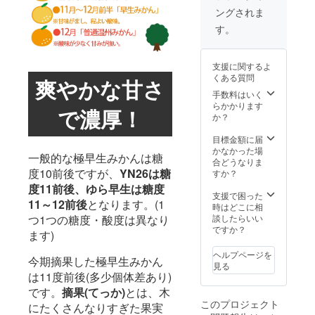
い。 ※
のお届
ングされま
浅く傷
けとな
がつい
りま
す。
たみか
す。
んが含
別々の
まれて
お届け
支援に関するよ
いる事
先をご
くある質問
爽やかな甘さ
があり
希望の
ます。
場合は
手数料はいく
<お届け
ご購入
らかかります
で濃厚！
につい
時の備
か？
て> Ｙ
考欄に
Ｎ26と
配送先
目標金額に届
ゆら早
をご記
かなかった場
一般的な極早生みかんは糖
生は発
入くだ
合どうなりま
送時期
度10前後ですが、
YN26は糖
さい。
すか？
が異な
▼ＹＮ
度11前後、ゆら早生は糖度
ります
26：10
支援で困った
11～12前後
となります。(1
ので、
月上旬
時はどこに相
別便で
より順
つ1つの糖度・酸度は異なり
談したらいい
のお届
次発送
ですか？
ます)
けとな
予定。※
りま
昨年は9
ヘルプページを
今期摘果した極早生みかん
す。
月25日
見る
別々の
頃から
は11度前後(多少個体差あり)
お届け
収穫 ▼
です。
摘果(てっか)
とは、木
先をご
ゆら早
このプロジェクト
にたくさんなりすぎた果実
希望の
生：10