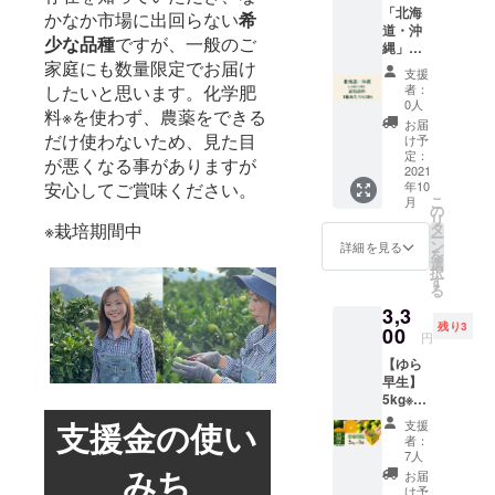
つき1度
お願い申し
「北海
かなか市場に出回らない
希
のみご
道・沖
上げます
少な品種
ですが、一般のご
利用い
縄」追
ただけ
家庭にも数量限定でお届け
加送料
支援
ます。
申し訳
したいと思います。化学肥
者：
（2回目
ござい
0人
料※を使わず、農薬をできる
以降の
ません
お届
ご利用
が、み
だけ使わないため、見た目
け予
は、基
かんを
定：
が悪くなる事がありますが
本的に
北海
2021
安心してご賞味ください。
キャン
年10
道、沖
こ
月
セルさ
縄にお
の
リ
せてい
届けす
※栽培期間中
タ
ー
ただき
る場合
ン
詳細を見る
を
ます）
は、各
選
択
※クーポ
リター
す
る
ン有効
ン購入
期限：
3,3
と合わ
2021年
残り3
せて、
00
円
9月15
追加で
日〜12
【ゆら
お届け
月31日
早生】
する箱
迄 ※
5kg※送
数分ご
クーポ
料込(本
注文く
支援金の使い
支援
ン番号
州・四
ださ
者：
は
国・九
い。 対
7人
みち
CAMPF
州） ・
象の方
お届
IREメッ
ゆら早
でこち
け予