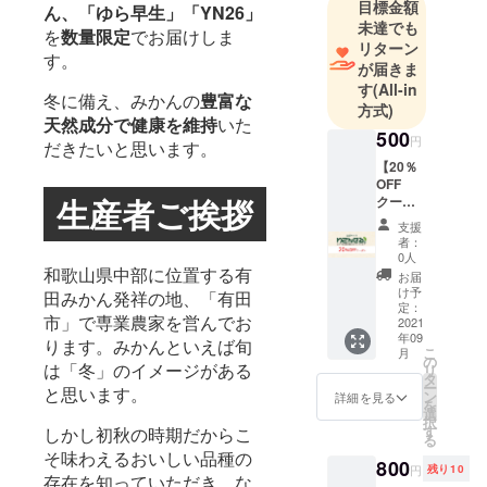
目標金額
ん、
「ゆら早生」「YN26」
たらいいな
未達でも
を
数量限定
でお届けしま
と思う商品
リターン
す。
が届きま
を、お求め
す
(All-in
やすく」お
冬に備え、みかんの
豊富な
方式)
届けする” を
天然成分で健康を維持
いた
500
コンセプト
円
だきたいと思います。
に関西から
【20％
OFF
国内・世界
生産者ご挨拶
クーポ
中に発信で
ン】わ
支援
きる重要な
ごんせ
者：
る公式
0人
存在になれ
サイト
和歌山県中部に位置する有
お届
るようにと
※クーポ
け予
田みかん発祥の地、「有田
ンのご
いった意味
定：
市」で専業農家を営んでお
利用は
2021
を込めて株
年09
おひと
ります。みかんといえば旬
こ
月
式会社ICTを
り様1回
の
は「冬」のイメージがある
リ
までと
タ
設立しまし
ー
と思います。
させて
ン
詳細を見る
た。
を
いただ
選
択
皆さま、ご
きま
す
しかし初秋の時期だからこ
る
す。 ※1
支援のほど
そ味わえるおいしい品種の
回のご
800
円
残り10
何卒宜しく
存在を知っていただき、な
注文に