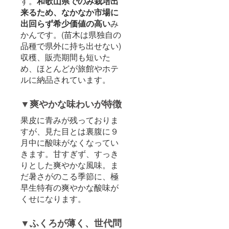
す。
和歌山県でのみ栽培出
来るため、なかなか市場に
出回らず希少価値の高い
み
かんです。(苗木は県独自の
品種で県外に持ち出せない)
収穫、販売期間も短いた
め、ほとんどが旅館やホテ
ルに納品されています。
▼爽やかな味わいが特徴
果皮に青みが残っておりま
すが、見た目とは裏腹に９
月中に酸味がなくなってい
きます。甘すぎず、すっき
りとした爽やかな風味。ま
だ暑さがのこる季節に、極
早生特有の爽やかな酸味が
くせになります。
▼ふくろが薄く、世代問