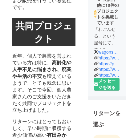
よび販売を行っている会社
他に10件の
です。
プロジェク
トを掲載し
共同プロジェ
ています
「わごんせ
クト
る」という
屋号にて、
楽天や
wagonsale_jp
近年、個人で農業を営まれ
Yahoo!
https://www.wagonsale.jp/
ている方は特に、
高齢化や
ショッピン
https://paypaymall.yahoo.co.jp/store/wagonsale/top/
人手不足に悩まされ、廃業
https://wowma.jp/user/53746924
グ、Amazon
https://www.amazon.co.jp/s?me=A7FCEZSFJHJWX&marketplaceID=A1VC38T7YXB528
や生活の不安
も増えている
などで日用
メッセー
ようで、とても残念に思い
品雑貨・美
ジを送る
ます。そこで今回、個人農
容アイテ
家さんのご支援をいただき
ム・健康食
たく共同でプロジェクトを
品などEC販
立ち上げました。
売しており
リターンを
ます。
リターンにはとってもおい
選ぶ
”皆様の日々
しく、早い時期に収穫する
の生活の中
希少価値の高い
有田みか
で、「あっ