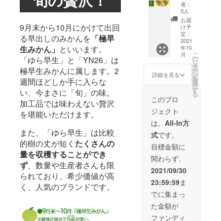
かん食
海道・
ジュー
ですの
者：
べ比べ
沖縄追
ルは気
5人
でお早
10kg※
加送
候条件
めにお
お届
送料込
料」の
9月末から10月にかけて出回
により
け予
召あが
(本州・
リター
定：
多少前
りくだ
る早出しのみかんを
「極早
四国・
2021
ンをお
後しま
さい。
年10
生みかん」
といいます。
九州) ・
申込み
す。 <
こ
月
ゆら早
くださ
の
賞味期
「ゆら早生」と「YN26」は
リ
生(5ｋ
い。 ※
タ
限> 保
極早生みかんに属します。2
ー
g)×１箱
浅く傷
ン
存状況
詳細を見る
を
・
週間ほどしか手に入らな
がつい
選
により
択
YN26(5
たみか
す
異なり
い、今まさに「旬」の味。
る
ｋg)×1
んが含
ます。
このプロ
加工品では味わえない贅沢
箱 ※定
まれて
常温保
ジェクト
価6,600
いる事
を堪能いただけます。
存なら
円(税込)
があり
ば2週間
は、
All-In方
※沖縄、
ます。
ほどに
また、「ゆら早生」は比較
式
です。
北海道
<お届け
なりま
的樹の丈が短く
たくさんの
へは別
につい
すが、
目標金額に
途「北
て> Ｙ
量を収穫することができ
生もの
関わらず、
海道・
Ｎ26と
ですの
ず
、数量や生産者さんも限
沖縄追
ゆら早
でお早
2021/09/30
られており、希少価値が高
加送
生は発
めにお
23:59:59
ま
料」の
送時期
召あが
く、人気のブランドです。
リター
が異な
りくだ
でに集まっ
ンをお
ります
さい。
た金額が
申込み
ので、
くださ
別便で
ファンディ