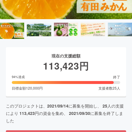
現在の支援総額
113,423
円
終了
94
%達成
目標金額
120,000
円
支援者数
25
人
このプロジェクトは、
2021/09/14
に募集を開始し、
25
人の支援
により
113,423
円の資金を集め、
2021/09/30
に募集を終了しま
した