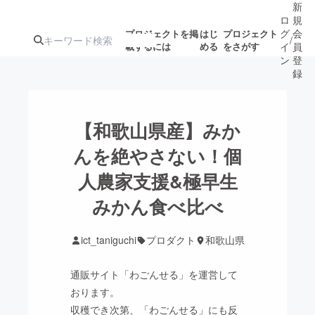
新
ロ
規
グ
会
プロジェクトを掲
はじ
プロジェクト
/
載するには
める
をさがす
イ
員
ン
登
録
人気のプロ
注目のリ
注目の新着プロ
募集終了が近いプ
もうすぐ公開
【和歌山県産】みか
ジェクト
ターン
ジェクト
ロジェクト
されます
んを絶やさない！個
人農家支援&極早生
アート・写真
音楽
みかん食べ比べ
テクノロジー・ガジェット
ゲーム・サ
ict_taniguchi
プロダクト
和歌山県
映像・映画
書籍・雑誌
通販サイト「わごんせる」を運営して
おります。
ビジネス・起業
チャレンジ
収穫でき次第、「わごんせる」にも反