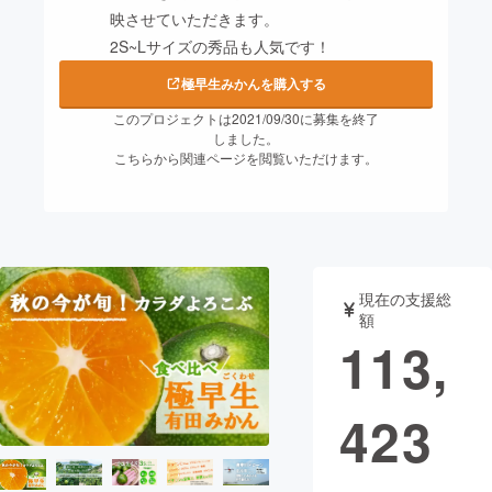
映させていただきます。
まちづくり・地域活性化
2S~Lサイズの秀品も人気です！
極早生みかんを購入する
CAMPFIRE for Social Good
CAMPFIRE Creation
このプロジェクトは2021/09/30に募集を終了
しました。
CAMPFIREふるさと納税
machi-ya
コミュニティ
こちらから関連ページを閲覧いただけます。
現在の支援総
額
113,
423