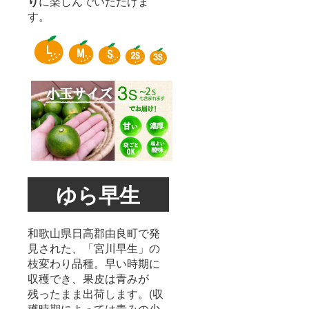
り
に楽しんでいただけま
スケ
生もの
ジュー
す。
ですの
ルは気
でお早
候条件
めにお
により
召あが
多少前
りくだ
後しま
さい。
す。 <
賞味期
限> 保
存状況
により
異なり
ます。
常温保
存なら
ば2週間
ゆら早生
ほどに
なりま
すが、
生もの
和歌山県日高郡由良町で発
ですの
でお早
見された、「宮川早生」の
めにお
枝変わり品種。早い時期に
召あが
収穫でき、果皮は青みが
りくだ
さい。
残ったまま出荷します。(収
穫時期によっては青みの少