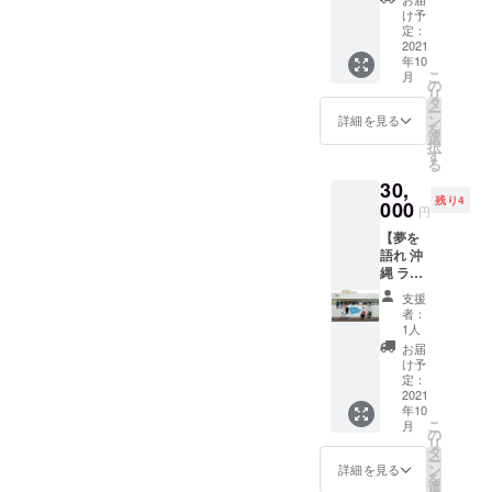
お金を払ってで
さい。
きませ
回以
だきま
け予
なりま
※トッピ
ん。
もしたいと思っ
上』で
定：
す。 ※
す。 ※
ング等
※DREA
＆
2021
ご利用
夢を語
ラーメ
ていただける方
につき
MSPAR
年10
いただ
れ 福岡
ンのみ
まして
Kのアカ
こ
月
であればより良
【DRE
くとお
の
でのみ
食べ放
は別途
ウント
リ
AMSPA
得にな
タ
使用可
題とな
い世界がオンラ
購入を
が食べ
ー
RKの原
りま
ン
能で
詳細を見る
りま
お願い
放題
を
インのなかに築
野を開
す。 も
選
す。
す。 ※
しま
PASSに
択
拓する
ちろ
す
他店舗
麺増
けると考えたか
す。 ※
なりま
る
者】 半
ん、
ではご
し・肉
このリ
す。
30,
らです。
年間
DREAM
利用に
増し・
ターン
ご利用
残り4
ラーメ
000
SPARK
なれま
限定
円
は本人
時にお
ンが食
の初期
せん。
ラーメ
のみ使
見せく
【夢を
以上が回答にな
べ放題
ユー
※21年
ンにつ
用可能
ださ
語れ 沖
になる
ザーと
11/1～
きまし
りますが、不明
です。
い。
縄 ラー
夢の限
して
22年
ては
他人
メン半
点ありましたら
定リ
SNSに
4/30の
差額を
支援
に譲渡
年間食
ターン
もご招
半年間
者：
お支払
引き続き教えて
するこ
べ放
です。
待させ
1人
が有効
いくだ
とはで
題】
いただければ幸
『月７
ていた
期間と
お届
さい。
きませ
回以
だきま
け予
なりま
※トッピ
いです。
ん。
上』で
定：
す。 ※
す。 ※
ング等
※DREA
＆
2021
ご利用
夢を語
ラーメ
につき
MSPAR
年10
いただ
れ 別府
ンのみ
まして
代表 西岡津世
Kのアカ
こ
月
【DRE
くとお
の
でのみ
食べ放
は別途
ウント
リ
AMSPA
志
得にな
タ
使用可
題とな
購入を
が食べ
ー
RKの原
りま
ン
能で
詳細を見る
りま
お願い
放題
を
野を開
す。 も
選
す。
す。 ※
しま