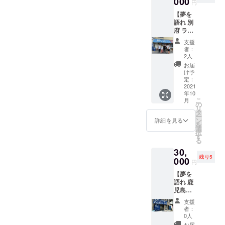
000
なれま
限定
円
は本人
時にお
ンが食
の初期
せん。
ラーメ
のみ使
見せく
【夢を
べ放題
ユー
※21年
ンにつ
用可能
ださ
④ ①で説明さ
語れ 別
になる
ザーと
11/1～
きまし
です。
い。
府 ラー
夢の限
して
せていただいた
22年
ては
他人
メン半
定リ
SNSに
4/30の
差額を
支援
に譲渡
通り当サービス
年間食
ターン
もご招
半年間
者：
お支払
するこ
べ放
です。
待させ
2人
は無料ですが、
が有効
いくだ
とはで
題】
『月７
ていた
期間と
お届
さい。
きませ
今後有料のサー
回以
だきま
け予
なりま
※トッピ
ん。
上』で
定：
す。 ※
ビスも検討はし
す。 ※
ング等
※DREA
＆
2021
ご利用
夢を語
ラーメ
につき
MSPAR
ております。
年10
いただ
れ 松山
ンのみ
まして
Kのアカ
こ
月
【DRE
くとお
の
でのみ
食べ放
は別途
ウント
リ
AMSPA
得にな
タ
使用可
題とな
購入を
が食べ
ー
⑤ 当サービス
RKの原
りま
ン
能で
詳細を見る
りま
お願い
放題
を
野を開
す。 も
選
す。
が成功するかど
す。 ※
しま
PASSに
択
拓する
ちろ
す
他店舗
麺増
す。 ※
なりま
る
うかは初めの
者】 半
ん、
ではご
し・肉
このリ
す。
30,
年間
DREAM
利用に
ユーザー様にか
増し・
ターン
ご利用
残り5
ラーメ
000
SPARK
なれま
限定
円
は本人
時にお
かっていると考
ンが食
の初期
せん。
ラーメ
のみ使
見せく
【夢を
べ放題
ユー
※21年
えています。初
ンにつ
用可能
ださ
語れ 鹿
になる
ザーと
11/1～
きまし
です。
い。
めのユーザー様
児島
夢の限
して
22年
ては
他人
ラーメ
定リ
SNSに
4/30の
が夢を語ること
差額を
支援
に譲渡
ン半年
ターン
もご招
半年間
者：
お支払
するこ
応援することを
間食べ
です。
待させ
0人
が有効
いくだ
とはで
放題】
『月７
ていた
期間と
お届