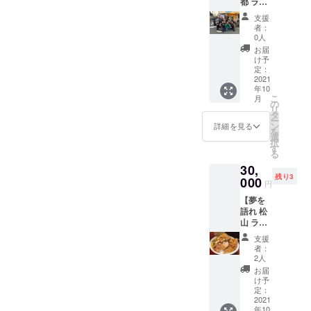
③ (１)弊社で
都 ラー
夢の限
して
22年
メン半
定リ
にみえます。
大切さを実
SNSに
4/30の
は開発ができな
支援
年間食
ターン
もご招
半年間
者：
感し、
いので開発業者
べ放
です。
待させ
0人
が有効
『ラーメン
題】
『月７
（２）維持や追加開発
ていた
期間と
お届
にパッケージで
回以
だきま
け予
を食べた後
なりま
費に月150万円とあり
お願いしました
上』で
定：
す。 ※
す。 ※
に夢を語れ
＆
2021
ご利用
ますが維持費はユー
夢を語
ラーメ
ので詳細はわか
年10
る』をコン
いただ
れ 千葉
ンのみ
ザー数に比例しません
こ
月
りません。た
【DRE
くとお
の
でのみ
食べ放
セプトに、
リ
AMSPA
得にな
か？どれぐらいのユー
タ
使用可
題とな
だ、高額の理由
ー
日本国内の
RKの原
りま
ン
能で
詳細を見る
りま
ザー数を見込んだ維持
を
はwebサービス
野を開
す。 も
47都道府県
選
す。
す。 ※
択
拓する
ちろ
費なのでしょうか？現
す
他店舗
麺増
ではなく、アン
に夢を語れ
る
者】 半
ん、
ではご
し・肉
状の招待制を考えれば
る場を作る
30,
ドロイドとios
年間
DREAM
利用に
増し・
残り3
ラーメ
000
SPARK
多くても数百人レベル
なれま
ため仲間を
限定
円
対応のアプリで
ンが食
の初期
せん。
ラーメ
ではないでしょうか？
育成中。現
【夢を
あること、日本
べ放題
ユー
※21年
ンにつ
語れ 松
になる
在夢を語れ
ザーと
11/1～
きまし
語英語の二か国
山 ラー
夢の限
して
22年
ては
るラーメン
（３）今後開発予定の
メン半
語対応であるこ
定リ
SNSに
4/30の
差額を
支援
屋14道府県
年間食
ターン
もご招
機能とはどういった機
半年間
者：
お支払
とです。
べ放
です。
待させ
2人
出店済み。
が有効
いくだ
能なのでしょうか？
題】
(２)はい、ご指
『月７
ていた
期間と
お届
さい。
年内6都府県
回以
だきま
け予
なりま
※トッピ
摘の通りサー
出店予定。
上』で
定：
す。 ※
す。 ※
ング等
④事実上10000円の買
＆
2021
バー費、人件費
ご利用
夢を語
ラーメ
2030年末ま
につき
年10