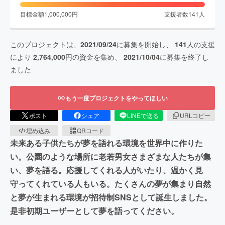
目標金額
1,000,000
円
支援者数
141
人
このプロジェクトは、
2021/09/24
に募集を開始し、
141
人の支援
により
2,764,000
円の資金を集め、
2021/10/04
に募集を終了し
ました
もう一度プロジェクトをやってほしい
ポスト
シェア
LINEで送る
URLコピー
埋め込み
QRコード
未来ある子供たちが夢を語れる環境を世界中に作りた
い。公園のような場所に老若男女さまざまな人たちが集
い、夢を語る。応援してくれる人がいたり、温かく見
守ってくれている人もいる。たくさんの夢が集まり自然
と夢が生まれる環境が招待制SNSとして誕生しました。
是非初期ユーザーとして夢を語ってください。