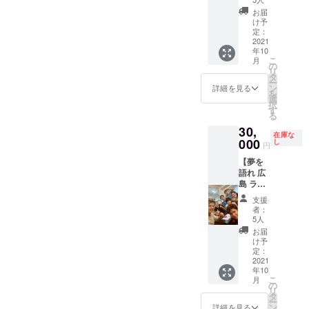
が有効
題】
『月７
ていた
期間と
お届
回以
だきま
け予
なりま
上』で
定：
す。 ※
す。 ※
＆
2021
ご利用
夢を語
ラーメ
年10
いただ
れ 岐阜
ンのみ
こ
月
【DRE
くとお
の
でのみ
食べ放
リ
AMSPA
得にな
タ
使用可
題とな
ー
RKの原
りま
ン
能で
詳細を見る
りま
を
野を開
す。 も
選
す。
す。 ※
択
拓する
ちろ
す
他店舗
麺増
る
者】 半
ん、
ではご
し・肉
30,
年間
DREAM
利用に
増し・
在庫な
ラーメ
000
SPARK
し
なれま
限定
円
ンが食
の初期
せん。
ラーメ
【夢を
べ放題
ユー
※21年
ンにつ
語れ 広
になる
ザーと
11/1～
きまし
島 ラー
夢の限
して
22年
ては
メン半
定リ
SNSに
4/30の
差額を
支援
年間食
ターン
もご招
半年間
者：
お支払
べ放
です。
待させ
5人
が有効
いくだ
題】
『月７
ていた
期間と
お届
さい。
回以
だきま
け予
なりま
※トッピ
上』で
定：
す。 ※
す。 ※
ング等
＆
2021
ご利用
夢を語
ラーメ
につき
年10
いただ
れ 滋賀
ンのみ
まして
こ
月
【DRE
くとお
の
でのみ
食べ放
は別途
リ
AMSPA
得にな
タ
使用可
題とな
購入を
ー
RKの原
りま
ン
能で
詳細を見る
りま