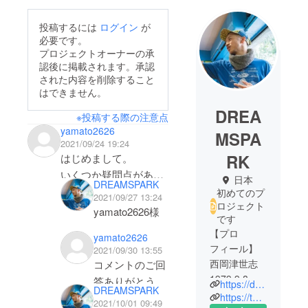
投稿するには
ログイン
が
必要です。
プロジェクトオーナーの承
認後に掲載されます。承認
された内容を削除すること
はできません。
DREA
※投稿する際の注意点
yamato2626
MSPA
2021/09/24 19:24
RK
はじめまして。
いくつか疑問点があっ
日本
DREAMSPARK
たので教えてくだされ
初めてのプ
2021/09/27 13:24
ロジェクト
ば皆さんの参考になる
yamato2626様
です
と思います。
【プロ
yamato2626
この度はご質問
フィール】
2021/09/30 13:55
①このアプリの仕様が
ありがとうござ
西岡津世志
コメントのご回
まったくわかりませ
います。
1979.9.8生
答ありがとうご
https://dreamspark.today/jp
ん。簡単なムービーの
DREAMSPARK
また、内容がわ
まれ
https://twitter.com/yume_tsuyoshi
ざいます.ご丁
2021/10/01 09:49
ようなものはありまし