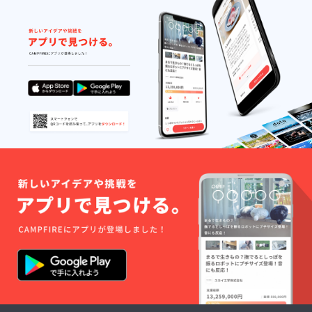
は本人
時にお
のみ使
見せく
用可能
ださ
です。
い。
他人
に譲渡
するこ
とはで
きませ
ん。
※DREA
MSPAR
Kのアカ
ウント
が食べ
放題
PASSに
なりま
す。
ご利用
時にお
見せく
ださ
い。