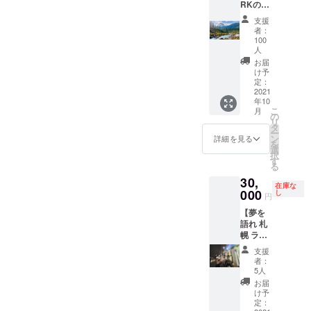
RKの原
SNSに
せて頑
4/30の
差額を
に譲渡
野を開
もご招
張って
半年間
お支払
するこ
支援
拓する
待させ
働きま
が有効
いくだ
者：
とはで
者】
ていた
す！
期間と
100
さい。
きませ
DREAM
だきま
【DRE
人
なりま
※トッピ
ん。
SPARK
す。 ※
AMSPA
す。 ※
お届
ング等
※DREA
の初期
夢を語
RKの原
け予
ラーメ
につき
MSPAR
ユー
定：
れ 沖縄
野を開
ンのみ
まして
Kのアカ
2021
ザーに
でのみ
拓する
食べ放
は別途
ウント
年10
なって
使用可
者】 も
題とな
購入を
が食べ
こ
月
いただ
の
能で
ちろん
りま
お願い
放題
リ
きま
タ
す。
こちら
す。 ※
しま
PASSに
ー
す。 誰
ン
他店舗
のリ
詳細を見る
麺増
す。 ※
なりま
を
もいな
選
ではご
ターン
し・肉
このリ
す。
択
い未開
す
利用に
のご支
増し・
ターン
ご利用
る
拓の地
なれま
援者様
限定
は本人
時にお
30,
で皆さ
せん。
にも
ラーメ
のみ使
在庫な
見せく
000
んが夢
し
※21年
DREAM
ンにつ
円
用可能
ださ
を語り
11/1～
SPARK
きまし
です。
い。
【夢を
始める
22年
の初期
ては
他人
語れ 札
こと
4/30の
ユー
差額を
に譲渡
幌 ラー
で、誰
半年間
ザーに
お支払
するこ
メン半
もが夢
が有効
なって
いくだ
支援
とはで
年間食
を語り
期間と
いただ
者：
さい。
きませ
べ放
たくな
5人
なりま
きま
※トッピ
ん。
題】
る、応
す。 ※
す。 ※
お届
ング等
※DREA
援した
け予
ラーメ
講演会
につき
MSPAR
定：
くなる
ンのみ
当日の
まして
Kのアカ