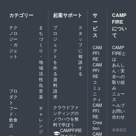
カテゴリー
起案サポート
サ
CAMP
ー
FIRE
テク
ま
プ
ス
ビ
につい
ノロ
ち
ロ
タ
ス
て
ジー
づ
ジ
ッ
・ガ
く
ェ
フ
CAM
CAMP
ジェ
り
ク
に
PFI
FIREと
ット
・
ト
相
RE
は
地
を
談
CAM
あんし
域
作
す
PFI
ん・安
活
る
る
RE
全への
性
資
コ
取り組
化
料
ミュ
み
プロ
音
請
ニ
ニュー
ダク
楽
求
ティ
ス
ト
CAM
ヘルプ
クラウドファ
フー
チ
PFI
お問い
ンディングの
ド・
ャ
RE
合わせ
ノウハウを無
飲食
レ
Crea
料で学ぼう
店
ン
tion
各種規定
CAMPFIRE
ジ
CAM
アカデミー