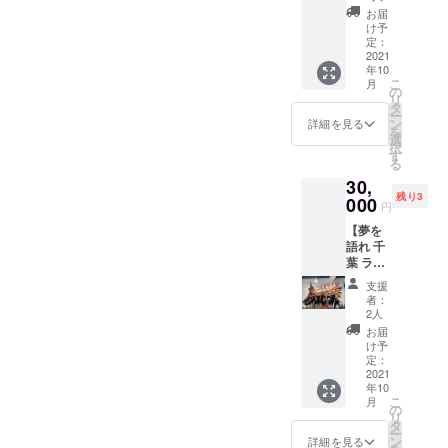
の典型ですがこのアプ
題】
② 勉強不足で
お届
ラーメン店
た方が所有して
ます、クラファ
け予
リと比べて
恐縮ですが、
で修行。新
いるかと思うの
定：
ンでのご支援で
DreamSparkはどこが
＆
2021
DreamLINKさん
店舗立ち上
ですが….それ
はなく、出資に
年10
どう違うのでしょう
げ店長とな
がどのような機
こ
月
とも開発費の中
【DRE
の
ついてご検討い
リ
か？
り、その店
AMSPA
能があるのかわ
タ
にソースコード
ー
ただいているよ
RKの原
ン
詳細を見る
このDreamLINKは完全
を行列の途
からないので比
を
買取費用が含ま
野を開
選
うでしたら、弊
切れない店
択
に無料で使用できま
拓する
較はできないの
す
れていて御社ま
る
社HPの問い合
者】 半
へと成長さ
す。
ですが、①で説
30,
たは西岡様が所
年間
わせ
せる。2006
同様のことが可能であ
残り3
ラーメ
000
明させていただ
円
有しているとい
年10月京都
https://dreamsp
ンが食
るならば、あえて
いた通り、い
【夢を
うことでしょう
べ放題
一乗寺に
ark.today/conta
10000円課金して
語れ 千
になる
たってシンプル
か？どちらの所
『ラーメン
ct からお願い
葉 ラー
夢の限
Dreamsparkを継続的
な機能です。で
メン半
荘 夢を語
有かで展開が今
定リ
いたします。
支援
に使用する人はいない
年間食
ターン
すが、利用は無
者：
れ』創業。
後変わってくる
べ放
です。
2人
と思います。
料ですので
わずか1ヶ月
題】
こともあるかと
『月７
お届
ありがとうござ
ちなみにあのスクエア
回以
で行列店
DreamLINKさん
け予
思っているので
います。よろし
上』で
定：
エニックスのアプリ版
へ。京都、
と同じだと思い
＆
2021
出資の判断の１
ご利用
くお願いいたし
年10
FF7やアプリ版FF8で
大阪、東
いただ
ます。この度の
つとさせて戴け
こ
月
ます。
【DRE
くとお
の
京、兵庫に
すら2000円程度ですの
リ
クラウドファン
AMSPA
れば.
得にな
タ
支店を展開
ー
で、相当の機能が盛り
RKの原
りま
ン
ディングでは一
詳細を見る