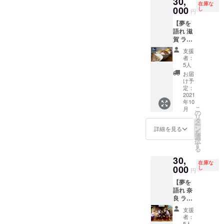
30,
DREAM
を受け
のみ使
合、交
在庫な
見せく
ラーメ
000
SPARK
し
れば無
円
用可能
通費は
ださ
ンが食
の初期
料で利
です。
発生い
い。
【夢を
べ放題
ユー
用する
他人
たしま
語れ 滋
になる
ザーと
ことが
に譲渡
せん。
賀 ラー
夢の限
して
できる
するこ
メン半
定リ
SNSに
サービ
支援
とはで
年間食
ターン
もご招
者：
スで
きませ
べ放
です。
待させ
5人
す。趣
ん。
題】
『月７
ていた
お届
旨をご
※DREA
回以
だきま
け予
理解の
MSPAR
上』で
定：
す。 ※
上でご
Kのアカ
＆
2021
ご利用
夢を語
支援く
ウント
年10
いただ
れ 札幌
ださ
が食べ
こ
月
【DRE
くとお
の
でのみ
い。
放題
リ
AMSPA
得にな
タ
使用可
PASSに
ー
RKの原
りま
ン
能で
詳細を見る
なりま
を
野を開
す。 も
選
す。
す。
択
拓する
ちろ
す
他店舗
ご利用
る
者】 半
ん、
ではご
時にお
30,
年間
DREAM
利用に
在庫な
見せく
ラーメ
000
SPARK
し
なれま
円
ださ
ンが食
の初期
せん。
い。
【夢を
べ放題
ユー
※21年
語れ 奈
になる
ザーと
11/1～
良 ラー
夢の限
して
22年
メン半
定リ
SNSに
4/30の
支援
年間食
ターン
もご招
半年間
者：
べ放
です。
待させ
5人