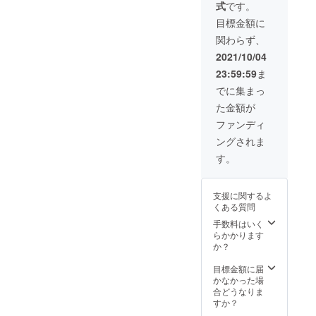
い。
式
です。
して
できる
22年
ては
他人
SNSに
権利で
4/30の
差額を
目標金額に
に譲渡
もご招
す。
半年間
お支払
するこ
関わらず、
待させ
【DRE
が有効
いくだ
とはで
ていた
AMSPA
期間と
さい。
2021/10/04
きませ
だきま
RKの原
なりま
※トッピ
ん。
23:59:59
ま
す。 ※
野を開
す。 ※
ング等
※DREA
夢を語
拓する
ラーメ
につき
でに集まっ
MSPAR
れ 広島
者】 も
ンのみ
まして
Kのアカ
た金額が
でのみ
ちろん
食べ放
は別途
ウント
使用可
こちら
題とな
購入を
ファンディ
が食べ
能で
のリ
りま
お願い
放題
ングされま
す。
ターン
す。 ※
しま
PASSに
他店舗
のご支
麺増
す。 ※
す。
なりま
ではご
援者様
し・肉
このリ
す。
利用に
にも
増し・
ターン
ご利用
なれま
DREAM
限定
は本人
時にお
支援に関するよ
せん。
SPARK
ラーメ
のみ使
見せく
くある質問
※21年
の初期
ンにつ
用可能
ださ
11/1～
ユー
きまし
手数料はいく
です。
い。
22年
ザーに
ては
らかかります
他人
4/30の
なって
差額を
か？
に譲渡
半年間
いただ
お支払
するこ
が有効
きま
いくだ
目標金額に届
とはで
期間と
す。 ※
さい。
かなかった場
きませ
なりま
講演会
※トッピ
合どうなりま
ん。
す。 ※
当日の
ング等
すか？
※DREA
ラーメ
交通費
につき
MSPAR