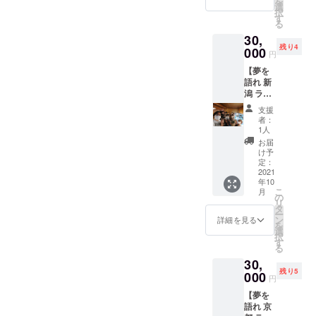
を
野を開
する。全店
す。 も
選
込んでいないと対価と
択
番初めのユー
拓する
ちろ
す
舗売却後、
る
して見合わないと考え
者】 半
ん、
ザー様のみ有料
2012年アメ
30,
年間
DREAM
ます。
で集めさせてい
残り4
ラーメ
000
SPARK
リカ、ボス
円
ンが食
の初期
ただいていま
トンに家族
【夢を
べ放題
ユー
③アプリの製作費に
す。その初めの
語れ 新
とともに移
になる
ザーと
潟 ラー
700万円、アプリの維
夢の限
して
ユーザー様が夢
住。現地で
メン半
定リ
SNSに
支援
持や開発費に月150万
はハーバー
を叶えるごとに
年間食
ターン
もご招
者：
べ放
円必要と書いてありま
です。
ド生、MIT生
待させ
1人
一人仲間を招待
題】
『月７
ていた
お届
すが、
といった世
できます。そう
回以
だきま
け予
界を背負っ
上』で
定：
す。 ※
やって次のユー
＆
2021
ご利用
夢を語
て立つ若者
（１）アプリ製作費
ザー様が増えて
年10
いただ
れ 女川
に支持され
こ
月
【DRE
700万円の内訳はどう
くとお
の
でのみ
いく仕組みに
リ
AMSPA
る店へと成
得にな
タ
使用可
いったものなのでしょ
ー
なっています。
RKの原
りま
ン
能で
詳細を見る
長させる。
を
野を開
うか？詳しい仕様がわ
す。 も
選
す。
この時招待され
択
芸人時代の
拓する
ちろ
す
他店舗
からないのでなんとも
る
たユーザー様は
者】 半
ん、
相方の自殺
ではご
30,
年間
言えませんがざっくり
DREAM
利用に
無料でサービス
により夢を
残り5
ラーメ
000
SPARK
なれま
円
見て非常にシンプルな
を使えます。
持って毎日
ンが食
の初期
せん。
【夢を
べ放題
機能なのでそこまで開
ユー
※21年
を楽しく生
語れ 京
になる
ザーと
11/1～
発費がかからないよう
きることの