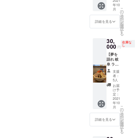
＆
2021
そんな
食べ放
交通費
は別途
ウント
年10
土壌を
題とな
(1人分)
購入を
が食べ
こ
月
【DRE
の
一緒に
りま
は別途
お願い
放題
リ
AMSPA
タ
作り上
す。 ※
ご用意
しま
PASSに
ー
RKの原
ン
げてい
詳細を見る
麺増
くださ
す。 ※
なりま
を
野を開
選
ただき
し・肉
い。 ※
このリ
す。
択
拓する
す
たいで
増し・
講演会
ターン
ご利用
る
者】 半
す。
限定
の月日
は本人
時にお
30,
年間
DREAM
ラーメ
は購入
のみ使
在庫な
見せく
ラーメ
000
し
SPARK
ンにつ
後にご
円
用可能
ださ
ンが食
想いや
きまし
相談の
です。
い。
【夢を
べ放題
世界観
ては
上で決
他人
語れ 岐
になる
に共感
差額を
定。 ※
に譲渡
阜 ラー
夢の限
してい
お支払
おおよ
するこ
メン半
定リ
ただ
いくだ
そ５時
支援
とはで
年間食
ターン
き、開
者：
さい。
間程度
きませ
べ放
です。
5人
拓して
※トッピ
をイ
ん。
題】
『月７
下さる
お届
ング等
メージ
※DREA
回以
け予
方のた
につき
してお
MSPAR
上』で
定：
めのリ
まして
りま
Kのアカ
＆
2021
ご利用
ターン
は別途
す。 ※
ウント
年10
いただ
となっ
購入を
オンラ
が食べ
こ
月
【DRE
くとお
の
ており
お願い
インで
放題
リ
AMSPA
得にな
タ
ます ※
しま
の講演
PASSに
ー
RKの原
りま
ン
詳細を見る
本来
す。 ※
等も受
なりま
を
野を開
す。 も
選
DREAM
このリ
け付け
す。
択
拓する
ちろ
す
SPARK
ターン
ます。
ご利用
る
者】 半
ん、
は招待
は本人
その場
時にお
年間