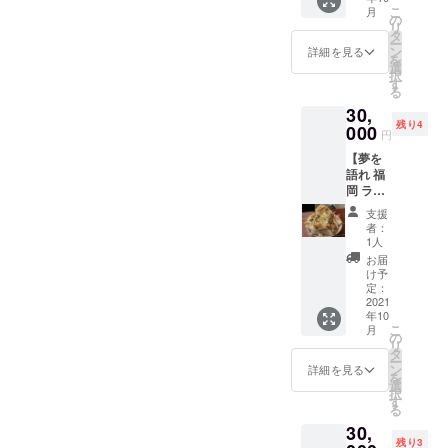
いただ
れ 新潟
い切りアプリですが、
ンのみ
まして
はユーザー数に
こ
月
でに全世界
【DRE
くとお
の
でのみ
食べ放
は別途
リ
10000円課金した初期
AMSPA
比例しますが、
得にな
に夢を語れ
タ
使用可
題とな
購入を
ー
RKの原
りま
ン
能で
詳細を見る
ユーザーがさらに課金
りま
お願い
る場を作る
それ以外の開発
を
野を開
す。 も
選
す。
す。 ※
しま
択
させられるという可能
ため、夢を
拓する
コストは今後も
ちろ
す
他店舗
麺増
す。 ※
る
者】 半
ん、
ではご
性はありますでしょう
語ることに
し・肉
このリ
定期的にかけ続
30,
年間
DREAM
利用に
増し・
ターン
特化した
か？
残り4
ラーメ
000
けていきます。
SPARK
なれま
限定
円
は本人
ンが食
SNSアプリ
の初期
せん。
ラーメ
のみ使
よりたくさんの
【夢を
べ放題
ユー
※21年
ンにつ
『DREAMSP
用可能
⑤クラウドファンディ
語れ 福
になる
方に快適に使っ
ザーと
11/1～
きまし
です。
ARK』を開
岡 ラー
夢の限
して
22年
ングではなく通常の有
ては
他人
ていただくため
メン半
定リ
SNSに
4/30の
差額を
支援
に譲渡
料買い切りアプリとし
年間食
ターン
にはUI、UX共
もご招
半年間
者：
お支払
するこ
べ放
です。
待させ
1人
が有効
てリリースしなかった
いくだ
とはで
に改善点が常に
題】
『月７
ていた
期間と
お届
さい。
きませ
理由はなんでしょう
回以
出てきます。
だきま
け予
なりま
※トッピ
ん。
上』で
定：
す。 ※
す。 ※
か？
ング等
※DREA
(３)申し訳ござ
＆
2021
ご利用
夢を語
ラーメ
につき
MSPAR
年10
いただ
いません。今後
れ 京都
ンのみ
まして
Kのアカ
こ
月
【DRE
くとお
の
でのみ
食べ放
以上、お答え頂ければ
は別途
ウント
リ
追加するサービ
AMSPA
得にな
タ
使用可
題とな
購入を
が食べ
ー
参考になります。
RKの原
りま
ン
スに関しては大
能で
詳細を見る
りま
お願い
放題
を
野を開
す。 も
選
す。
す。 ※
しま
PASSに
択
事な情報ですの
拓する
ちろ
す
他店舗
麺増
す。 ※
なりま
る
者】 半
ん、
で公開は控えさ
ではご
し・肉
このリ
す。
30,
年間
DREAM
利用に
増し・
ターン
ご利用
せてください。
残り3
ラーメ
SPARK