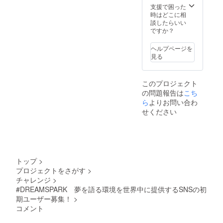
ンのみ
(1人分)
まして
支援で困った
Kのアカ
食べ放
は別途
は別途
時はどこに相
ウント
題とな
ご用意
購入を
談したらいい
が食べ
りま
くださ
お願い
ですか？
放題
す。 ※
い。 ※
しま
PASSに
麺増
講演会
す。 ※
なりま
ヘルプページを
し・肉
の月日
このリ
す。
見る
増し・
は購入
ターン
ご利用
限定
後にご
は本人
時にお
ラーメ
相談の
のみ使
見せく
このプロジェクト
ンにつ
上で決
用可能
ださ
の問題報告は
こち
きまし
定。 ※
です。
い。
ては
オンラ
ら
よりお問い合わ
他人
差額を
インで
に譲渡
せください
お支払
の講演
するこ
いくだ
等も受
とはで
さい。
け付け
きませ
※トッピ
ます。
ん。
ング等
その場
※DREA
につき
合、交
MSPAR
トップ
>
まして
通費は
Kのアカ
プロジェクトをさがす
>
は別途
発生い
ウント
チャレンジ
>
購入を
たしま
が食べ
お願い
せん。
#DREAMSPARK 夢を語る環境を世界中に提供するSNSの初
放題
しま
PASSに
期ユーザー募集！
>
す。 ※
なりま
コメント
このリ
す。
ターン
ご利用