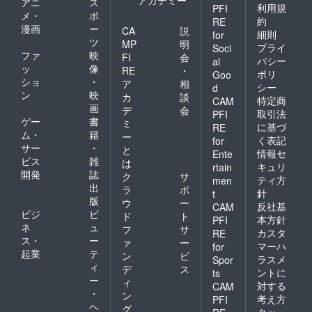
アニ
ス
利用規
PFI
メ・
ポ
約
RE
漫画
ー
CA
説
細則
for
ツ
MP
明
プライ
Soci
ファ
映
FI
会
バシー
al
ッ
像
RE
・
ポリ
Goo
ショ
・
ア
相
シー
d
ン
映
カ
談
特定商
CAM
画
デ
会
取引法
PFI
ゲー
書
ミ
に基づ
RE
ム・
籍
ー
く表記
for
サー
・
と
情報セ
Ente
ビス
雑
は
キュリ
rtain
開発
誌
ク
サ
ティ方
men
出
ラ
ポ
針
t
版
ウ
ー
反社基
CAM
ビジ
ビ
ド
ト
本方針
PFI
ネ
ュ
フ
サ
カスタ
RE
ス・
ー
ァ
ー
マーハ
for
起業
テ
ン
ビ
ラスメ
Spor
ィ
デ
ス
ントに
ts
ー
ィ
対する
CAM
・
ン
考え方
PFI
ヘ
グ
クッ