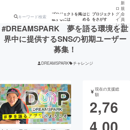
新
ロ
規
グ
会
プロジェクトを掲
はじ
プロジェクト
/
載するには
める
をさがす
イ
員
ン
登
#DREAMSPARK 夢を語る環境を世
録
界中に提供するSNSの初期ユーザー
募集！
人気のプロ
注目のリ
注目の新着プロ
募集終了が近いプ
もうすぐ公開
ジェクト
ターン
ジェクト
ロジェクト
されます
DREAMSPARK
チャレンジ
アート・写真
音楽
現在の支援総
テクノロジー・ガジェット
ゲーム・サ
額
2,76
映像・映画
書籍・雑誌
4,00
ビジネス・起業
チャレンジ