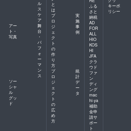
RE
ル
と
キーポ
ふる
ス
は
リシー
さと
ケ
プ
実
納税
ア
ロ
施
AD
アー
舞
ジ
事
FOR
ト・
台
ェ
例
ALL
写真
・
ク
HIO
パ
ト
KOS
フ
の
HI
ォ
作
JFA
ー
り
クラ
マ
方
ウド
ン
プ
統
ファ
ス
ロ
計
ン
ソー
ジ
デ
ディ
シャ
ェ
ー
ング
ル
ク
タ
mac
グッ
ト
hi-ya
ド
の
補助
広
金申
め
請サ
方
ポー
ト