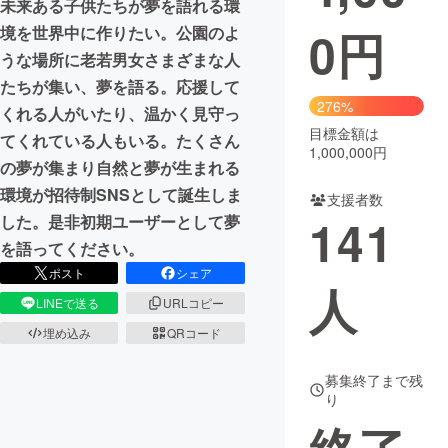
未来ある子供たちが夢を語れる環
0
円
境を世界中に作りたい。公園のよ
まちづくり・地域活性化
うな場所に老若男女さまざまな人
たちが集い、夢を語る。応援して
CAMPFIRE for Social Good
CAMPFIRE Creation
276%
くれる人がいたり、温かく見守っ
CAMPFIREふるさと納税
machi-ya
コミュニティ
目標金額は
てくれている人もいる。たくさん
1,000,000円
の夢が集まり自然と夢が生まれる
環境が招待制SNSとして誕生しま
支援者数
141
した。是非初期ユーザーとして夢
を語ってください。
ポスト
シェア
人
LINEで送る
URLコピー
埋め込み
QRコード
募集終了まで残
り