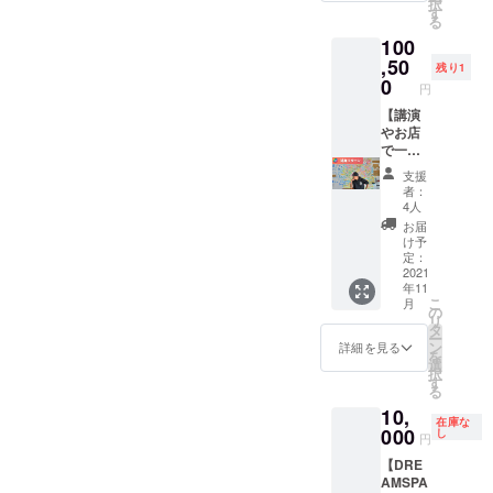
PASSに
択
拓する
ちろ
す
他店舗
麺増
す。 ※
なりま
る
者】 半
ん、
ではご
し・肉
このリ
す。
100
年間
DREAM
利用に
増し・
ターン
ご利用
ラーメ
,50
SPARK
なれま
限定
残り1
は本人
時にお
ンが食
の初期
0
せん。
ラーメ
のみ使
円
見せく
べ放題
ユー
※21年
ンにつ
用可能
ださ
になる
【講演
ザーと
11/1～
きまし
です。
い。
夢の限
やお店
して
22年
ては
他人
定リ
で一緒
SNSに
4/30の
差額を
に譲渡
ターン
に働く
もご招
半年間
お支払
するこ
支援
です。
等、西
待させ
が有効
いくだ
者：
とはで
『月７
岡津世
ていた
期間と
4人
さい。
きませ
回以
志 が直
だきま
なりま
※トッピ
お届
ん。
上』で
接伺い
す。 ※
す。 ※
け予
ング等
※DREA
ご利用
ます】
夢を語
定：
ラーメ
につき
MSPAR
いただ
講演、
2021
れ 鹿児
ンのみ
まして
Kのアカ
年11
くとお
社内研
島 での
食べ放
は別途
ウント
こ
月
得にな
修、理
み使用
の
題とな
購入を
が食べ
リ
りま
念構築
可能で
タ
りま
お願い
放題
ー
す。 も
サポー
す。
ン
す。 ※
詳細を見る
しま
PASSに
を
ちろ
ト、飲
他店舗
選
麺増
す。 ※
なりま
択
ん、
食店な
ではご
す
し・肉
このリ
す。
る
DREAM
どでコ
利用に
増し・
ターン
ご利用
10,
SPARK
ラボ営
なれま
限定
は本人
時にお
在庫な
の初期
業など
000
せん。
し
ラーメ
のみ使
円
見せく
ユー
など、
※21年
ンにつ
用可能
ださ
【DRE
ザーと
ご相談
11/1～
きまし
です。
い。
AMSPA
して
に合わ
22年
ては
他人