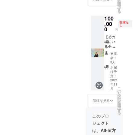
お願い
を
野を開
す。 も
選
す。
す。 ※
しま
択
拓する
ちろ
す
他店舗
麺増
す。 ※
る
者】 半
ん、
ではご
し・肉
このリ
100
年間
DREAM
利用に
増し・
ターン
ラーメ
,00
SPARK
在庫な
なれま
限定
は本人
し
ンが食
の初期
0
せん。
ラーメ
のみ使
円
べ放題
ユー
※21年
ンにつ
用可能
になる
【その
ザーと
11/1～
きまし
です。
夢の限
場にい
して
22年
ては
他人
定リ
る全員
SNSに
4/30の
差額を
に譲渡
ターン
が夢を
もご招
半年間
お支払
するこ
支援
です。
語れる
待させ
が有効
いくだ
者：
とはで
『月７
ように
ていた
期間と
3人
さい。
きませ
回以
なる環
だきま
なりま
※トッピ
お届
ん。
上』で
境を 西
す。 ※
す。 ※
け予
ング等
※DREA
ご利用
岡津世
夢を語
定：
ラーメ
につき
MSPAR
いただ
志 が直
2021
れ 奈良
ンのみ
まして
Kのアカ
年11
くとお
接作り
でのみ
食べ放
は別途
ウント
こ
月
得にな
に伺い
使用可
の
題とな
購入を
が食べ
リ
りま
ます】
能で
タ
りま
お願い
放題
ー
す。 も
会社や
す。
ン
す。 ※
詳細を見る
しま
PASSに
を
ちろ
学校、
他店舗
選
麺増
す。 ※
なりま
択
ん、
イベン
ではご
す
し・肉
このリ
す。
る
DREAM
トなど
利用に
増し・
このプロ
ターン
ご利用
SPARK
に西岡
なれま
限定
は本人
時にお
ジェクト
の初期
津世志
せん。
ラーメ
のみ使
見せく
ユー
を呼ぶ
※21年
ンにつ
は、
All-In方
用可能
ださ
ザーと
ことが
11/1～
きまし
です。