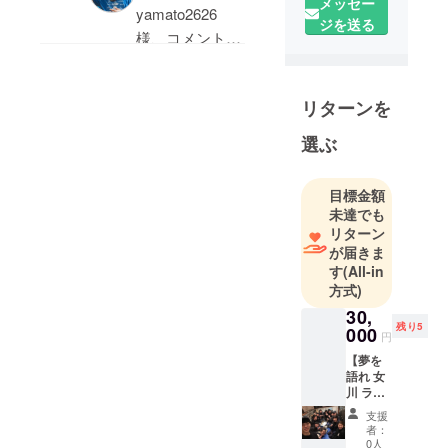
滋賀県出身
かりにくく失礼
メッセー
寧にご回答くだ
yamato2626
たが、何ができて何が
ジを送る
しました。
さいましてあり
様、コメントあ
出来ないのか具体的な
DREAMSPA
理解していただ
がとうございま
りがとうござい
RK 株式会
仕様がわからないと購
けるよう、ご質
す.
ます。
社 代表取
入できないです。
問に回答させて
１つだけ追加の
リターンを
締役
アプリの仕様を詳しく
いただきます。
疑問がございま
株式会社 夢
お問い合わせい
選ぶ
教えてください。
す.
を語れ 代
ただきました
① できること
このアプリサー
表取締役
件、解答させて
②このアプリは事実上
は夢を書き込む
目標金額
YumeWoKat
ビスのソース
いただきます。
購入金額10000円の有
未達でも
ことと、その夢
are
コードの所有権
ソースコード
リターン
料買い切りアプリに該
に対して、
International,
はどなたがお持
が届きま
は、弊社
当するかと思います
LLC（USA）
［good job］
す
(All-in
ちでしょうか？
DREAMSPARK
が、夢を語る・かなえ
代表
方式)
や、「応援コメ
先のコメントに
が所有しており
るSNSというのは既に
30,
ント」、「質
外部委託したと
ます。
残り5
高校卒業
000
たくさんあります（す
円
問」ができると
書いてありまし
引き続きよろし
後、東京で
べて無料です）。
【夢を
いったかなりシ
たので何も特殊
くお願いいたし
お笑い芸人
語れ 女
例えば「ゆめいち株式
ンプルなもので
な契約を結んで
川 ラー
になり、そ
ます。
会社」の
メン半
す。
いなければ制作
支援
の後、超大
年間食
「DreamLINK」等はそ
者：
会社様か開発し
べ放
盛り有名G系
0人
コメントにあり