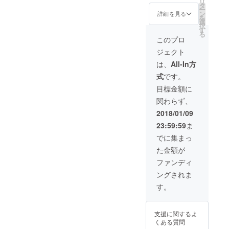
リ
高級の
自由に
タ
ー
大吟醸
四万温
ン
詳細を見る
を
をお送
泉を視
選
択
りいた
察・試
す
る
します
食・試
このプロ
以下、
飲・ア
ジェクト
別途発
クティ
送 ■四
ビ
は、
All-In方
万温泉
ティー
式
です。
季節の
体験・
贈り物
温泉を
目標金額に
春（5
堪能。
関わらず、
月）、
地元民
夏（8
との意
2018/01/09
月）、
見交換
23:59:59
ま
秋（9
会や懇
月）、
親会を
でに集まっ
冬（12
企画し
た金額が
月）発
ていま
送予定
す。
ファンディ
■中之条
ングされま
町のお
いしい
す。
お米
『花ゆ
か
支援に関するよ
り』
くある質問
３０ｋ