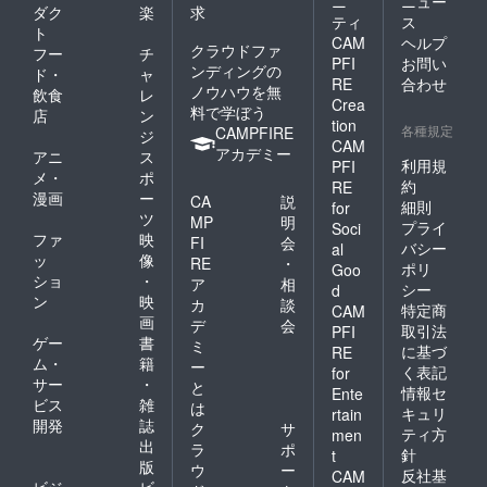
ニ
ニュー
ダク
楽
求
ティ
ス
ト
CAM
ヘルプ
クラウドファ
フー
チ
PFI
お問い
ンディングの
ド・
ャ
RE
合わせ
ノウハウを無
飲食
レ
Crea
料で学ぼう
店
ン
tion
各種規定
CAMPFIRE
ジ
CAM
アカデミー
アニ
ス
利用規
PFI
メ・
ポ
約
RE
漫画
ー
CA
説
細則
for
ツ
MP
明
プライ
Soci
ファ
映
FI
会
バシー
al
ッ
像
RE
・
ポリ
Goo
ショ
・
ア
相
シー
d
ン
映
カ
談
特定商
CAM
画
デ
会
取引法
PFI
ゲー
書
ミ
に基づ
RE
ム・
籍
ー
く表記
for
サー
・
と
情報セ
Ente
ビス
雑
は
キュリ
rtain
開発
誌
ク
サ
ティ方
men
出
ラ
ポ
針
t
版
ウ
ー
反社基
CAM