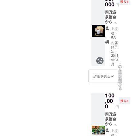
残り4
温泉季
000
円
節の贈
四万温
り物 春
泉協会
（5
からの
月）、
お礼状
夏（8
支援
四万温
月）、
者：
泉オリ
秋（9
6人
ジナル
月）、
お届
スマイ
冬（12
け予
ル缶
月）発
定：
バッチ
2018
送予定
年03
四万温
こ
月
泉絵馬
の
リ
群馬の
タ
ー
地酒
ン
詳細を見る
を
セット
選
択
四万温
す
る
泉宿泊
100
ペア招
待券 ※
,00
残り5
宿泊施
0
円
設はお
任せと
四万温
なりま
泉協会
す 以
からの
下、別
お礼状
支援
途発送
四万温
者：