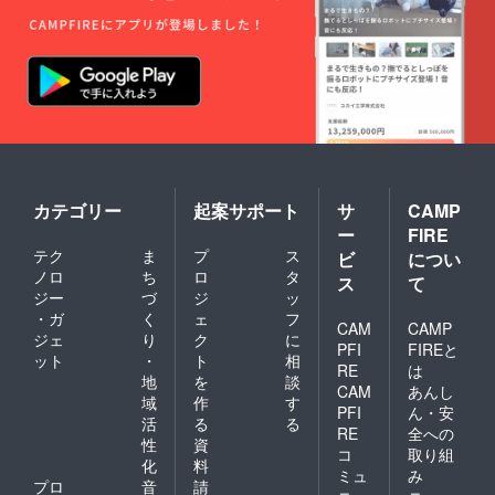
カテゴリー
起案サポート
サ
CAMP
ー
FIRE
テク
ま
プ
ス
ビ
につい
ノロ
ち
ロ
タ
ス
て
ジー
づ
ジ
ッ
・ガ
く
ェ
フ
CAM
CAMP
ジェ
り
ク
に
PFI
FIREと
ット
・
ト
相
RE
は
地
を
談
CAM
あんし
域
作
す
PFI
ん・安
活
る
る
RE
全への
性
資
コ
取り組
化
料
ミュ
み
プロ
音
請