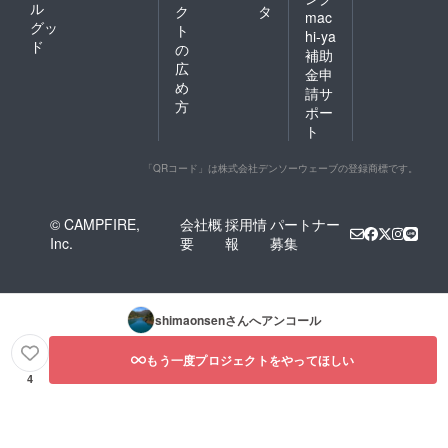
ル
ク
タ
mac
グッ
ト
hi-ya
ド
の
補助
広
金申
め
請サ
方
ポー
ト
「QRコード」は株式会社デンソーウェーブの登録商標です。
© CAMPFIRE,
会社概
採用情
パートナー
Inc.
要
報
募集
shimaonsen
さんへアンコール
もう一度プロジェクトをやってほしい
4