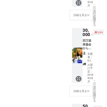
年03
四万温
こ
月
泉絵馬
の
リ
四万温
タ
ー
泉ミス
ン
詳細を見る
を
ト ケロ
選
択
リン桶
す
る
四万温
30,
泉タオ
残り24
ル 四万
000
円
温泉
四万温
せっけ
泉協会
ん 絆の
からの
徳利
お礼状
セット
支援
四万温
者：
泉オリ
6人
ジナル
お届
スマイ
け予
ル缶
定：
バッチ
2018
年03
四万温
こ
月
泉絵馬
の
リ
群馬の
タ
ー
地酒
ン
詳細を見る
を
セット
選
択
以下、
す
る
別途発
50,
送 四万