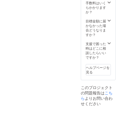
ｇ ■特
手数料はいく
上米味
らかかります
噌 10
か？
ｋｇ
目標金額に届
かなかった場
合どうなりま
すか？
支援で困った
時はどこに相
談したらいい
ですか？
ヘルプページを
見る
このプロジェクト
の問題報告は
こち
ら
よりお問い合わ
せください