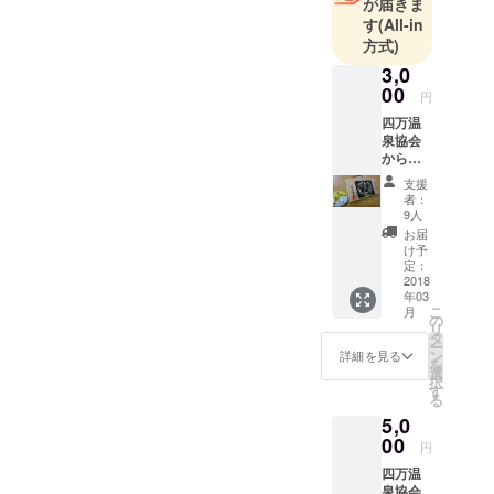
が届きま
す
(All-in
方式)
3,0
00
円
四万温
泉協会
からの
お礼状
支援
四万温
者：
泉オリ
9人
ジナル
お届
スマイ
け予
ル缶
定：
バッチ
2018
年03
四万温
こ
月
泉絵馬
の
リ
タ
ー
ン
詳細を見る
を
選
択
す
る
5,0
00
円
四万温
泉協会