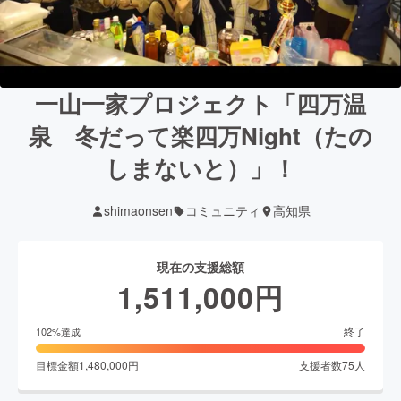
一山一家プロジェクト「四万温
泉 冬だって楽四万Night（たの
しまないと）」！
shimaonsen
コミュニティ
高知県
現在の支援総額
1,511,000
円
終了
102
%達成
目標金額
1,480,000
円
支援者数
75
人