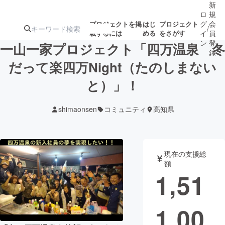
新
ロ
規
グ
会
プロジェクトを掲
はじ
プロジェクト
/
載するには
める
をさがす
イ
員
ン
登
一山一家プロジェクト「四万温泉 冬
録
だって楽四万Night（たのしまない
と）」！
人気のプロ
注目のリ
注目の新着プロ
募集終了が近いプ
もうすぐ公開
ジェクト
ターン
ジェクト
ロジェクト
されます
shimaonsen
コミュニティ
高知県
アート・写真
音楽
現在の支援総
テクノロジー・ガジェット
ゲーム・サ
額
1,51
映像・映画
書籍・雑誌
1,00
ビジネス・起業
チャレンジ