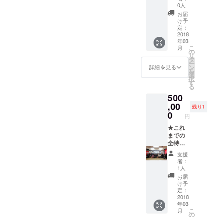
■四万温
泉オリ
0人
泉季節
ジナル
お届
の贈り
スマイ
け予
物 春
ル缶
定：
（5
バッチ
2018
年03
月）、
四万温
こ
月
夏（8
泉絵馬
の
リ
月）、
四万温
タ
ー
秋（9
泉ミス
ン
詳細を見る
を
月）、
ト ケロ
選
択
冬（12
リン桶
す
る
月）発
四万温
500
送予定
泉タオ
■中之条
ル 四万
,00
残り1
町のお
温泉
0
円
いしい
せっけ
お米
ん 絆の
★これ
『花ゆ
徳利
までの
か
セット
全特典
り』
群馬の
★四万
支援
３０ｋ
地酒
温泉好
者：
ｇ ■特
セット
きなお
1人
上米味
【大吟
宿にペ
お届
噌 10
醸】 ※
アでご
け予
ｋｇ
写真は
招待 ★
定：
イメー
１日温
2018
年03
ジで
泉協会
こ
月
す、最
長体験
の