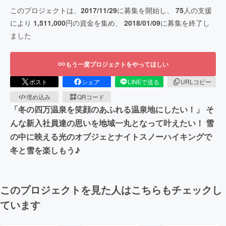
このプロジェクトは、
2017/11/29
に募集を開始し、
75
人の支援
により
1,511,000
円の資金を集め、
2018/01/09
に募集を終了し
ました
もう一度プロジェクトをやってほしい
ポスト
シェア
LINEで送る
URLコピー
埋め込み
QRコード
「冬の四万温泉を笑顔のあふれる温泉地にしたい！」 そ
んな新入社員達の思いを地域一丸となって叶えたい！ 雪
の中に映える光のオブジェとナイトスノーハイキングで
冬と雪を楽しもう♪
このプロジェクトを見た人はこちらもチェックし
ています