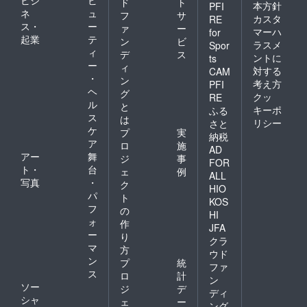
ビジ
ビ
ド
ト
本方針
PFI
ネ
ュ
フ
サ
カスタ
RE
ス・
ー
ァ
ー
マーハ
for
起業
テ
ン
ビ
ラスメ
Spor
ィ
デ
ス
ントに
ts
ー
ィ
対する
CAM
・
ン
考え方
PFI
ヘ
グ
クッ
RE
ル
と
キーポ
ふる
ス
は
リシー
さと
ケ
プ
実
納税
ア
ロ
施
AD
アー
舞
ジ
事
FOR
ト・
台
ェ
例
ALL
写真
・
ク
HIO
パ
ト
KOS
フ
の
HI
ォ
作
JFA
ー
り
クラ
マ
方
ウド
ン
プ
統
ファ
ス
ロ
計
ン
ソー
ジ
デ
ディ
シャ
ェ
ー
ング