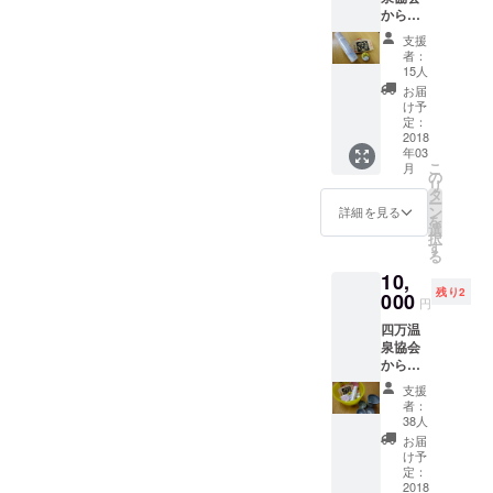
からの
お礼状
支援
四万温
者：
泉オリ
15人
ジナル
お届
スマイ
け予
ル缶
定：
バッチ
2018
年03
四万温
こ
月
泉絵馬
の
リ
四万温
タ
ー
泉ミス
ン
詳細を見る
を
ト
選
択
す
る
10,
残り2
000
円
四万温
泉協会
からの
お礼状
支援
四万温
者：
泉オリ
38人
ジナル
お届
スマイ
け予
ル缶
定：
バッチ
2018