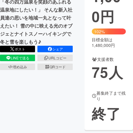
「冬の四万温泉を笑顔のあふれる
0
円
温泉地にしたい！」 そんな新入社
まちづくり・地域活性化
員達の思いを地域一丸となって叶
えたい！ 雪の中に映える光のオブ
CAMPFIRE for Social Good
CAMPFIRE Creation
102%
ジェとナイトスノーハイキングで
CAMPFIREふるさと納税
machi-ya
コミュニティ
目標金額は
冬と雪を楽しもう♪
1,480,000円
ポスト
シェア
LINEで送る
URLコピー
支援者数
75
人
埋め込み
QRコード
募集終了まで残
り
終了