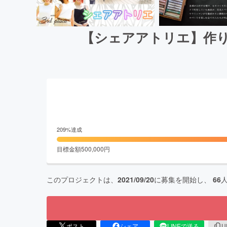
【シェアアトリエ】作
209
%達成
目標金額
500,000
円
このプロジェクトは、
2021/09/20
に募集を開始し、
66
ポスト
シェア
LINEで送る
U