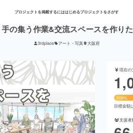
プロジェクトを掲載するには
はじめる
プロジェクトをさがす
り手の集う作業&交流スペースを作りた
3rdplace
アート・写真
大阪府
注目のリターン
注目の新着プロジェクト
募集終了が近いプロジェクト
も
現在の
音楽
舞台・パフォーマンス
1,
ゲーム・サービス開発
フード・飲食店
209%
書籍・雑誌出版
アニメ・漫画
目標金額は5
支援者
チャレンジ
ビューティー・ヘルスケ
66