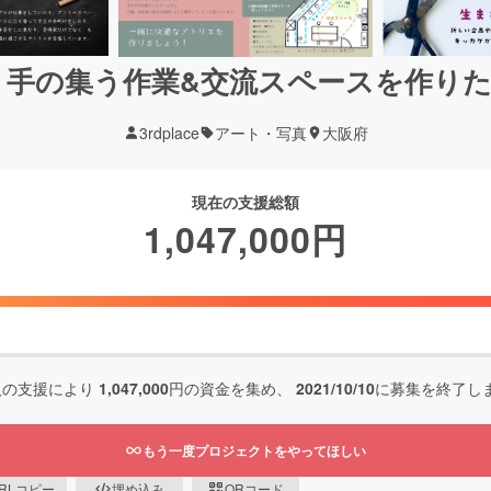
り手の集う作業&交流スペースを作りた
3rdplace
アート・写真
大阪府
現在の支援総額
1,047,000
円
人の支援により
1,047,000
円の資金を集め、
2021/10/10
に募集を終了し
もう一度プロジェクトをやってほしい
RLコピー
埋め込み
QRコード