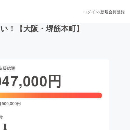
ログイン
/
新規会員登録
い！【大阪・堺筋本町】
うすぐ公開されます
支援総額
プロダクト
047,000
円
ファッション
スポーツ
00,000円
数
ア
ソーシャルグッド
人