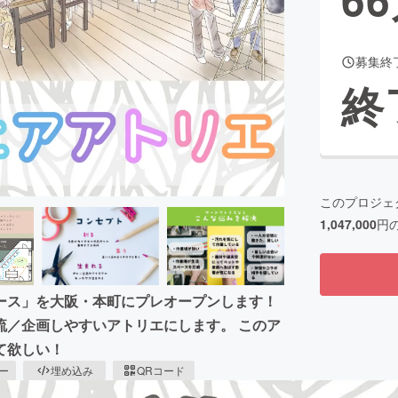
募集終
CAMPFIRE for Social Good
CAMPFIRE Creation
終
CAMPFIREふるさと納税
machi-ya
コミュニティ
このプロジェ
1,047,000
円
ース」を大阪・本町にプレオープンします！
流／企画しやすいアトリエにします。 このア
て欲しい！
ピー
埋め込み
QRコード