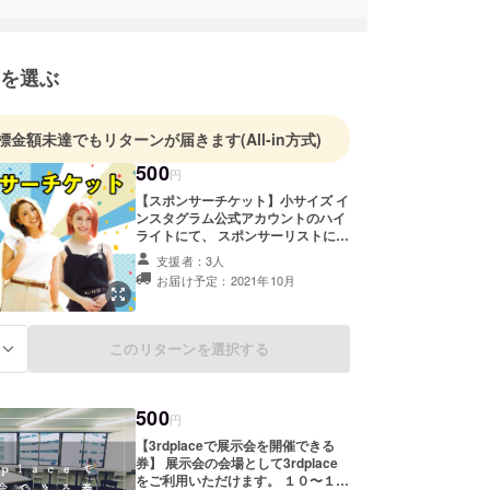
を選ぶ
標金額未達でもリターンが届きます
(All-in方式)
500
円
【スポンサーチケット】小サイズ イ
ンスタグラム公式アカウントのハイ
ライトにて、 スポンサーリストにお
名前を掲載いたします。 ※備考欄に
支援者：3人
ご希望の掲載名を記入してくださ
お届け予定：2021年10月
い。
このリターンを選択する
る
500
円
【3rdplaceで展示会を開催できる
券】 展示会の会場として3rdplace
をご利用いただけます。 １０〜１２