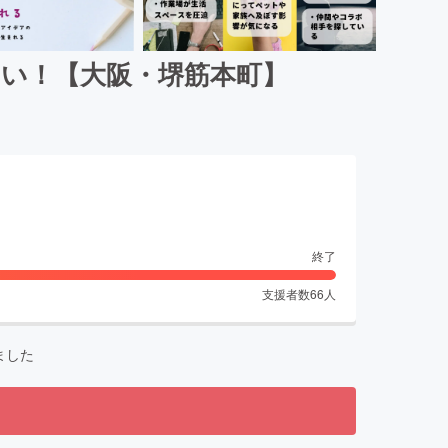
い！【大阪・堺筋本町】
終了
支援者数
66
人
ました