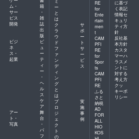
ミ
に基づ
RE
ム・
籍
ー
く表記
for
サー
・
と
情報セ
Ente
ビス
雑
は
キュリ
rtain
開発
誌
ク
サ
ティ方
men
出
ラ
ポ
針
t
版
ウ
ー
反社基
CAM
ビジ
ビ
ド
ト
本方針
PFI
ネ
ュ
フ
サ
カスタ
RE
ス・
ー
ァ
ー
マーハ
for
起業
テ
ン
ビ
ラスメ
Spor
ィ
デ
ス
ントに
ts
ー
ィ
対する
CAM
・
ン
考え方
PFI
ヘ
グ
クッ
RE
ル
と
キーポ
ふる
ス
は
リシー
さと
ケ
プ
実
納税
ア
ロ
施
AD
アー
舞
ジ
事
FOR
ト・
台
ェ
例
ALL
写真
・
ク
HIO
パ
ト
KOS
フ
の
HI