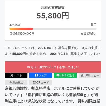
現在の支援総額
55,800
円
終了
27
%達成
目標金額
200,000
円
支援者数
5
人
このプロジェクトは、
2021/10/11
に募集を開始し、
5
人の支援に
より
55,800
円の資金を集め、
2021/10/31
に募集を終了しました
もう一度プロジェクトをやってほしい
ポスト
シェア
LINEで送る
URLコピー
埋め込み
QRコード
京都老舗旅館、割烹料理店、ホテルにご使用していただ
いています『笹谷商店釧路の膳いくら醬油500ｇ』が過
剰在庫により深刻な状況になっています。 賞味期限は業