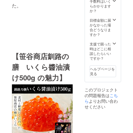
大豆を
手数料はいく
た。
含む）
らかかります
か？
目標金額に届
かなかった場
合どうなりま
すか？
支援で困った
時はどこに相
談したらいい
【笹谷商店釧路の
ですか？
膳 いくら醬油漬
ヘルプページを
見る
け500g の魅力】
このプロジェクト
の問題報告は
こち
ら
よりお問い合わ
せください