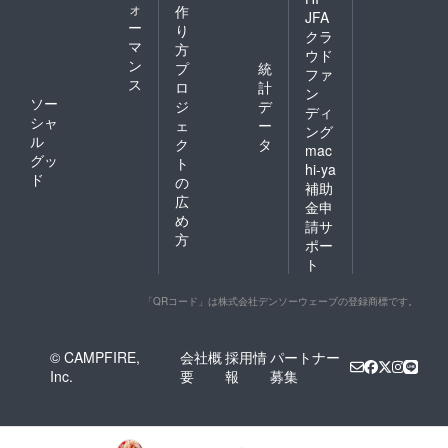
ォ
作
JFA
ー
り
クラ
マ
方
ウド
ン
プ
統
ファ
ス
ロ
計
ン
ソー
ジ
デ
ディ
シャ
ェ
ー
ング
ル
ク
タ
mac
グッ
ト
hi-ya
ド
の
補助
広
金申
め
請サ
方
ポー
ト
「QRコード」は株式会社デンソーウェーブの登録商標です。
© CAMPFIRE,
会社概
採用情
パートナー
Inc.
要
報
募集