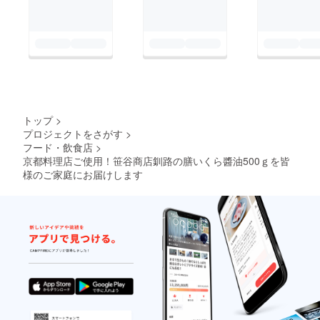
トップ
>
プロジェクトをさがす
>
フード・飲食店
>
京都料理店ご使用！笹谷商店釧路の膳いくら醬油500ｇを皆
様のご家庭にお届けします