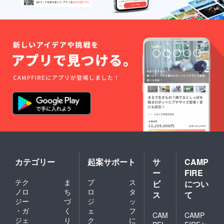
カテゴリー
起案サポート
サ
CAMP
ー
FIRE
テク
ま
プ
ス
ビ
につい
ノロ
ち
ロ
タ
ス
て
ジー
づ
ジ
ッ
・ガ
く
ェ
フ
CAM
CAMP
ジェ
り
ク
に