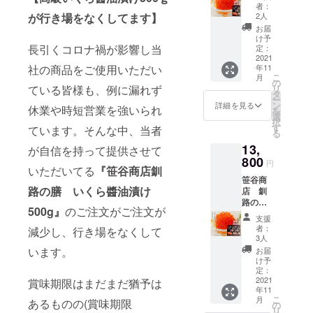
くら醬
者：
油漬け
が行き場をなくしてます】
2人
500ｇ
お届
賞味期
け予
限：
長引くコロナ禍が影響し当
定：
2022.9
2021
社の商品をご使用いただい
年11
内容
こ
月
量：500
の
ている皆様も、例に漏れず
リ
ｇ 原材
タ
ー
料名：
ン
詳細を見る
休業や時短営業を強いられ
を
鮭卵
選
択
（北海
す
ています。そんな中、当者
る
道）醤
13,
油、コ
が自信を持って提供させて
メ発酵
800
円
いただいてる
『笹谷商店釧
調味
笹谷商
料、植
路の膳 いくら醬油漬け
店 釧
物たん
路の
白加水
500g』
のご注文がご注文が
膳 い
分解
支援
くら醬
物、還
者：
減少し、行き場をなくして
油漬け
元水
3人
500ｇ
飴、コ
います。
お届
×2（1k
ンブエ
け予
g） 賞
キス、
定：
味期
2021
賞味期限はまだまだ猶予は
味醂 調
年11
限：
味料
こ
月
あるものの(賞味期限
2022.9
（アミ
の
リ