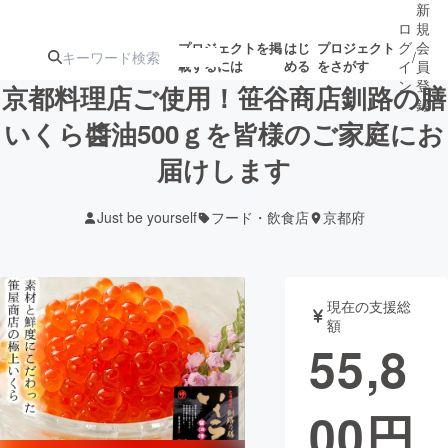
新
ロ
規
グ
会
プロジェクトを掲
はじ
プロジェクト
/
載するには
める
をさがす
イ
員
ン
登
京都料理店ご使用！笹谷商店釧路の膳
録
いくら醬油500ｇを皆様のご家庭にお
届けします
人気のプロ
注目のリ
注目の新着プロ
募集終了が近いプ
もうすぐ公開
ジェクト
ターン
ジェクト
ロジェクト
されます
Just be yourself
フード・飲食店
京都府
アート・写真
音楽
現在の支援総
テクノロジー・ガジェット
ゲーム・サ
額
55,8
映像・映画
書籍・雑誌
00
円
ビジネス・起業
チャレンジ