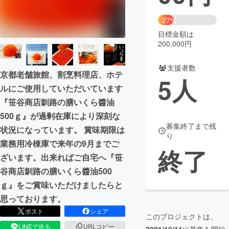
まちづくり・地域活性化
27%
目標金額は
200,000円
CAMPFIRE for Social Good
CAMPFIRE Creation
CAMPFIREふるさと納税
machi-ya
コミュニティ
支援者数
京都老舗旅館、割烹料理店、ホテ
5
人
ルにご使用していただいています
『笹谷商店釧路の膳いくら醬油
500ｇ』が過剰在庫により深刻な
募集終了まで残
状況になっています。 賞味期限は
り
業務用冷棟庫で来年の9月までご
終了
ざいます。出来ればご自宅へ『笹
谷商店釧路の膳いくら醬油500
ｇ』をご賞味いただけましたらと
思っております。
ポスト
シェア
このプロジェクトは、
LINEで送る
URLコピー