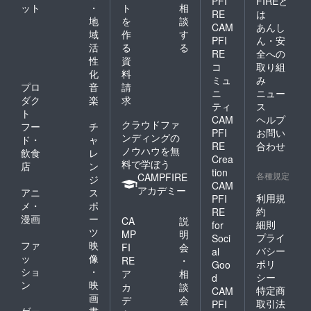
PFI
FIREと
ット
・
ト
相
RE
は
地
を
談
CAM
あんし
域
作
す
PFI
ん・安
活
る
る
RE
全への
性
資
コ
取り組
化
料
ミュ
み
プロ
音
請
ニ
ニュー
ダク
楽
求
ティ
ス
ト
CAM
ヘルプ
クラウドファ
フー
チ
PFI
お問い
ンディングの
ド・
ャ
RE
合わせ
ノウハウを無
飲食
レ
Crea
料で学ぼう
店
ン
tion
各種規定
CAMPFIRE
ジ
CAM
アカデミー
アニ
ス
利用規
PFI
メ・
ポ
約
RE
漫画
ー
CA
説
細則
for
ツ
MP
明
プライ
Soci
ファ
映
FI
会
バシー
al
ッ
像
RE
・
ポリ
Goo
ショ
・
ア
相
シー
d
ン
映
カ
談
特定商
CAM
画
デ
会
取引法
PFI
ゲー
書