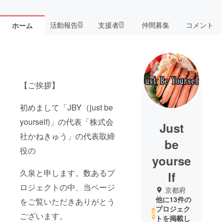
活動報告
支援者
仲間募集
コメント
ホーム
1
5
【ご挨拶】
初めまして「JBY（just be
yourself)」の代表「株式会
Just
社かねきゅう」の代表取締
be
役の
yourse
久泉と申します。数あるプ
lf
ロジェクトの中、当ページ
京都府
他に13件の
をご覧いただきありがとう
プロジェク
ございます。
トを掲載し