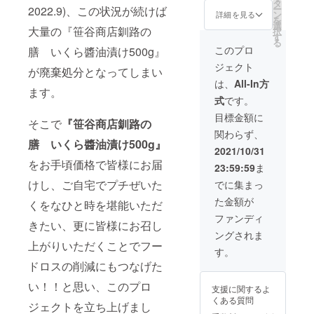
内容
ノ酸
タ
ー
2022.9)、この状況が続けば
量：500
等）
ン
詳細を見る
を
ｇ 原材
（一部
選
大量の『笹谷商店釧路の
択
料名：
に小
す
る
鮭卵
麦、い
このプロ
膳 いくら醬油漬け500g』
（北海
くら、
ジェクト
道）醤
大豆を
が廃棄処分となってしまい
油、コ
含む）
は、
All-In方
ます。
メ発酵
式
です。
調味
料、植
目標金額に
そこで
『笹谷商店釧路の
物たん
関わらず、
白加水
膳 いくら醬油漬け500g』
分解
2021/10/31
物、還
をお手頃価格で皆様にお届
23:59:59
ま
元水
飴、コ
けし、ご自宅でプチぜいた
でに集まっ
ンブエ
た金額が
キス、
くをなひと時を堪能いただ
味醂 調
ファンディ
きたい、更に皆様にお召し
味料
ングされま
（アミ
上がりいただくことでフー
ノ酸
す。
等）
ドロスの削減にもつなげた
（一部
に小
い！！と思い、このプロ
支援に関するよ
麦、い
くある質問
くら、
ジェクトを立ち上げまし