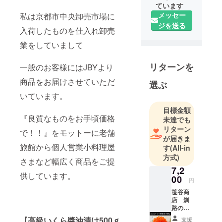
ています
メッセー
私は京都市中央卸売市場に
ジを送る
入荷したものを仕入れ卸売
業をしていまして
リターンを
一般のお客様にはJBYより
商品をお届けさせていただ
選ぶ
いています。
目標金額
『良質なものをお手頃価格
未達でも
リターン
で！！』をモットーに老舗
が届きま
旅館から個人営業小料理屋
す
(All-in
方式)
さまなど幅広く商品をご提
7,2
供しています。
00
円
笹谷商
店 釧
路の
膳 い
【高級いくら醬油漬け500ｇ
支援