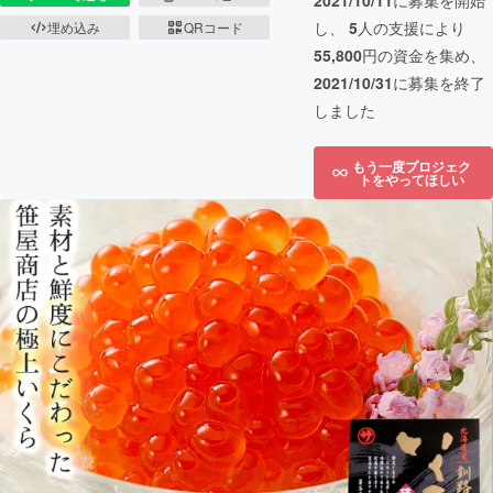
2021/10/11
に募集を開始
し、
5
人の支援により
埋め込み
QRコード
55,800
円の資金を集め、
2021/10/31
に募集を終了
しました
もう一度プロジェク
トをやってほしい