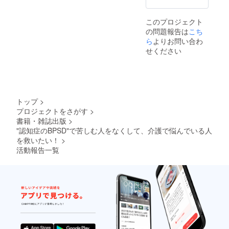
お名前
ル５枚
を掲載
をセッ
このプロジェクト
させて
トでお
の問題報告は
こち
いただ
送りし
きま
ら
よりお問い合わ
ます。
す。 ・
・書店
せください
掲載の
販売に
内容に
先駆け
つきま
て、特
しては
別仕様
メール
のお届
にて打
けとな
トップ
>
ち合わ
りま
プロジェクトをさがす
>
せをさ
す！ ・
書籍・雑誌出版
>
せてい
税込
ただき
"認知症のBPSD"で苦しむ人をなくして、介護で悩んでいる人
み・送
ます。
料込み
を救いたい！
>
・書店
のお値
活動報告一覧
販売に
段です
先駆け
・書籍
て、特
の販売
別仕様
は出版
のお届
社の許
けとな
可を
りま
取って
す！ ・
いま
税込
す。
み・送