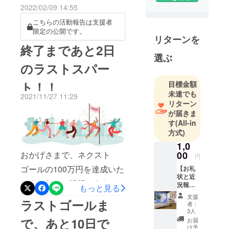
京都中野区
2022/02/09 14:55
特 技：坐
こちらの活動報告は支援者
禅、ヨガ、
限定の公開です。
リターンを
旅行（海
終了まであと2日
外・国
選ぶ
内）、カラ
のラストスパー
オケ、ジョ
ト！！
目標金額
ギング
未達でも
【これまで
2021/11/27 11:29
リターン
の活動】
が届きま
（社）日本
す
(All-in
認知症改革
方式)
推進協会
1,0
理事長
00
おかげさまで、ネクスト
円
認知
ゴールの100万円を達成いた
【お礼
症における
状と近
しました！！皆様からお寄
況報
問題行動
もっと見る
告】
（徘徊・盗
せいただきました温かいご
支援
①
ラストゴールま
者：
み・不衛生
お礼状
支援に心より御礼を申し上
3人
②近況
行為）の５
で、あと10日で
お届
げます。そしてクラウド
活動報
け予