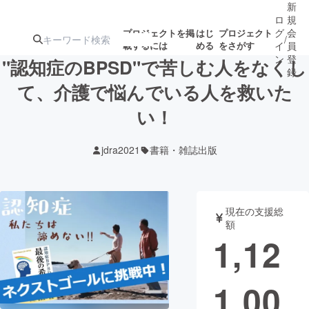
新
ロ
規
グ
会
プロジェクトを掲
はじ
プロジェクト
/
載するには
める
をさがす
イ
員
ン
登
"認知症のBPSD"で苦しむ人をなくし
録
て、介護で悩んでいる人を救いた
い！
人気のプロ
注目のリ
注目の新着プロ
募集終了が近いプ
もうすぐ公開
ジェクト
ターン
ジェクト
ロジェクト
されます
jdra2021
書籍・雑誌出版
アート・写真
音楽
現在の支援総
テクノロジー・ガジェット
ゲーム・サ
額
1,12
映像・映画
書籍・雑誌
1,00
ビジネス・起業
チャレンジ