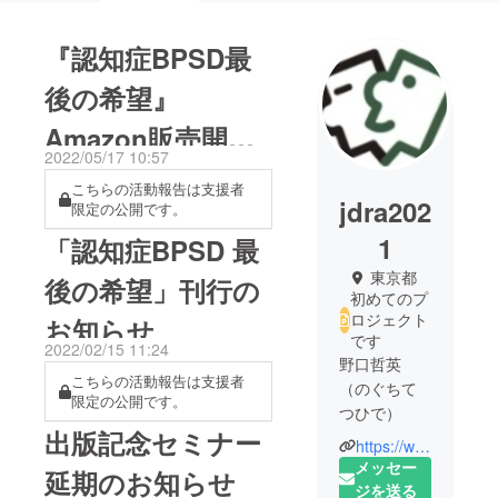
『認知症BPSD最
後の希望』
Amazon販売開始
2022/05/17 10:57
のお知らせ
こちらの活動報告は支援者
jdra202
限定の公開です。
1
「認知症BPSD 最
東京都
後の希望」刊行の
初めてのプ
ロジェクト
お知らせ
です
2022/02/15 11:24
野口哲英
こちらの活動報告は支援者
（のぐちて
限定の公開です。
つひで）
出版記念セミナー
https://www.jnra.or.jp/
年齢：80歳
メッセー
延期のお知らせ
出身地：東
ジを送る