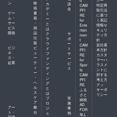
d
ン
映
カ
談
特定商
CAM
画
デ
会
取引法
PFI
ゲー
書
ミ
に基づ
RE
ム・
籍
ー
く表記
for
サー
・
と
情報セ
Ente
ビス
雑
は
キュリ
rtain
開発
誌
ク
サ
ティ方
men
出
ラ
ポ
針
t
版
ウ
ー
反社基
CAM
ビジ
ビ
ド
ト
本方針
PFI
ネ
ュ
フ
サ
カスタ
RE
ス・
ー
ァ
ー
マーハ
for
起業
テ
ン
ビ
ラスメ
Spor
ィ
デ
ス
ントに
ts
ー
ィ
対する
CAM
・
ン
考え方
PFI
ヘ
グ
クッ
RE
ル
と
キーポ
ふる
ス
は
リシー
さと
ケ
プ
実
納税
ア
ロ
施
AD
アー
舞
ジ
事
FOR
ト・
台
ェ
例
ALL
写真
・