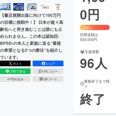
0
円
まちづくり・地域活性化
【書店展開出版に向けて100万円
の目標に挑戦中！】 日本が超々高
CAMPFIRE for Social Good
CAMPFIRE Creation
224%
齢化へと突き進むことは誰にも止
CAMPFIREふるさと納税
machi-ya
コミュニティ
目標金額は
められません。この本は認知症-
500,000円
BPSD-の本人と家族に送る“最後
の希望となる5つの療法”を紹介し
支援者数
96
人
ています。
ポスト
シェア
LINEで送る
URLコピー
埋め込み
QRコード
募集終了まで残
り
終了