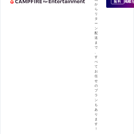
掲載
無料
か
ら
リ
タ
ー
ン
配
送
ま
で
、
す
べ
て
お
任
せ
の
プ
ラ
ン
も
あ
り
ま
す
！