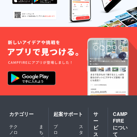
料込み
のお値
段です
・書籍
の販売
は出版
社の許
可を
取って
いま
す。
カテゴリー
起案サポート
サ
CAMP
ー
FIRE
テク
ま
プ
ス
ビ
につい
ノロ
ち
ロ
タ
ス
て