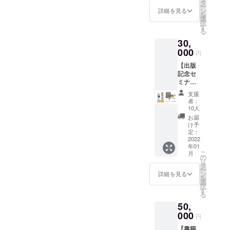
＊オン
★出版
タ
けとな
ー
ライン
記念セ
ン
りま
詳細を見る
を
でも参
ミナー
選
す！ ・
択
加出来
オンラ
す
税込
る
ます。
イン参
み・送
30,
★ライ
加権
料込み
ブセミ
000
開催
のお値
円
ナー参
日
段で
【出版
加権
2022年
す。 ・
記念セ
テー
1月中旬
書籍の
ミナー
マ：
以降～
販売は
＋書籍5
「認知
下旬の
出版社
支援
冊＋ク
症
土曜・
の許可
者：
リア
BPSD
日曜日
10人
を取っ
ファイ
を治す
を予定
ていま
お届
ル】
第3のア
してお
け予
す。
★
プロー
定：
りま
書籍
2022
チ」 日
す。 コ
年01
「認知
時：
ロナの
こ
月
症
2022年
の
状況を
リ
BPSD
2月の
タ
見て日
ー
最後
土・日
ン
程を決
詳細を見る
を
の希
のいず
選
めたい
択
望」ク
れかで
す
と思い
る
ラウド
10時～
ます。
50,
ファン
12時、
交通費
ディン
000
13時～
は自費
円
グ特別
16時を
となり
【書籍
仕様カ