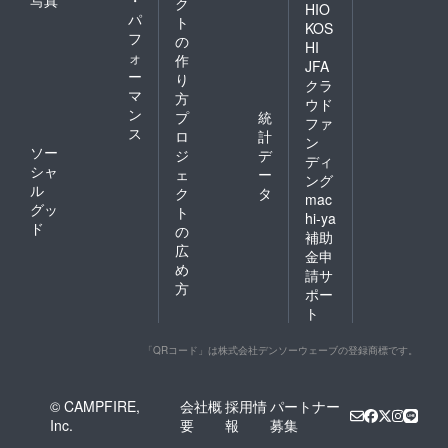
ク
HIO
パ
ト
KOS
フ
の
HI
ォ
作
JFA
ー
り
クラ
マ
方
ウド
ン
プ
統
ファ
ス
ロ
計
ン
ソー
ジ
デ
ディ
シャ
ェ
ー
ング
ル
ク
タ
mac
グッ
ト
hi-ya
ド
の
補助
広
金申
め
請サ
方
ポー
ト
「QRコード」は株式会社デンソーウェーブの登録商標です。
© CAMPFIRE,
会社概
採用情
パートナー
Inc.
要
報
募集