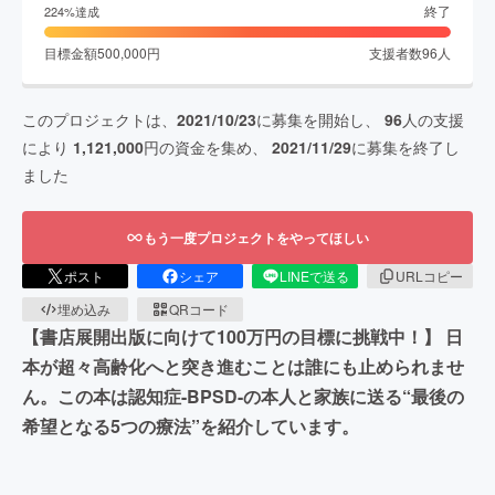
終了
224
%達成
目標金額
500,000
円
支援者数
96
人
このプロジェクトは、
2021/10/23
に募集を開始し、
96
人の支援
により
1,121,000
円の資金を集め、
2021/11/29
に募集を終了し
ました
もう一度プロジェクトをやってほしい
ポスト
シェア
LINEで送る
URLコピー
埋め込み
QRコード
【書店展開出版に向けて100万円の目標に挑戦中！】 日
本が超々高齢化へと突き進むことは誰にも止められませ
ん。この本は認知症-BPSD-の本人と家族に送る“最後の
希望となる5つの療法”を紹介しています。