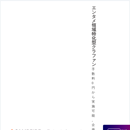
エ
ン
タ
メ
領
域
特
化
型
ク
ラ
フ
ァ
ン
手
数
料
0
円
か
ら
実
施
可
能
。
企
画