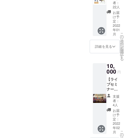
ナー＋
バー
取って
所 代表取
者：
店展開出版に向けて皆様の
書籍2冊
188mm
いま
22人
締役
＋クリ
×128m
す。
お届
お力添えをいただきたく、
アファ
30年に
m 200
け予
イ
ページ
定：
よろしくお願い申し上げま
渡り全国民
ル】
2022
★JDR
間病院500を
年01
★
す。
Aオリジ
こ
月
書籍
ナルク
の
越える理事
リ
「認知
リア
タ
長・院長向
ー
症
ファイ
ン
詳細を見る
を
け「病院経
BPSD
ル3枚を
選
択
最後
セット
す
営塾」主宰
る
の希
でお送
患者側
10,
望」ク
りしま
ラウド
000
に立った医
す。 ・
円
ファン
備考欄
療の実践指
【ライ
ディン
に掲載
導
ブセミ
グ特別
するお
ナー
仕様カ
名前を
（著者
バー2
ご記入
支援
と専門
冊 四
くださ
者：
家によ
六判ソ
い。 ・
4人
る講演
フトカ
書店販
お届
＋パネ
バー
売に先
け予
ルディ
188mm
定：
駆け
スカッ
2022
×128m
て、特
年02
ショ
m 200
別仕様
こ
月
ン）】
ページ
の
のお届
リ