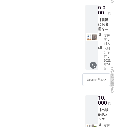
る
仕様カ
を1回お
（詳細は改めてご案内しま
な医師や施
5,0
バー1冊
送りさ
療家のセミ
四六判
00
せてい
す）＊オンライン参加の方
円
ソフト
ただき
ナーを150回
【書籍
カバー
にも同時中継いたします。
ますの
開催
にお名
188mm
で、備
＊お申込みされた方は、収
前を掲
×128m
(社)日本医療
考欄に
載＋書
m 200
ご住所
支援
介護経営支
録した動画にてご覧いただ
籍1冊＋
ページ
をご記
者：
援機構 理
クリア
・書店
入くだ
19人
くことも可能です。◆クラ
ファイ
販売に
さい。
事長
お届
ル】
先駆け
ウドファンディングの終了
け予
仕事復帰・
書
て、特
定：
まで、あと10日となりまし
籍「認
2022
家庭復帰を
別仕様
年01
知症
のお届
早める医療
こ
た！誰にとっても切実な
月
BPSD
けとな
の
リ
技術サービ
最後
りま
タ
テーマとなる「認知症と向
ー
の希
す！ ・
ン
スの推進
詳細を見る
を
望」ク
税込
選
き合うためのガイド」です
自立支援介
択
ラウド
み・送
す
る
ので、お知り合いの方、ど
護を進める
ファン
料込み
10,
ディン
のお値
成果主義介
なたもご興味をお持ちいた
グ特別
000
段です
円
護技法の推
仕様カ
・書籍
だけると思います。ぜひ一
【出版
バー1
進
の販売
記念オ
冊 四
は出版
人でも多くの方にお声がけ
(株)日本医療
ンライ
六判ソ
社の許
経営研究
ンセミ
いただければ幸いです。書
フトカ
可を
支援