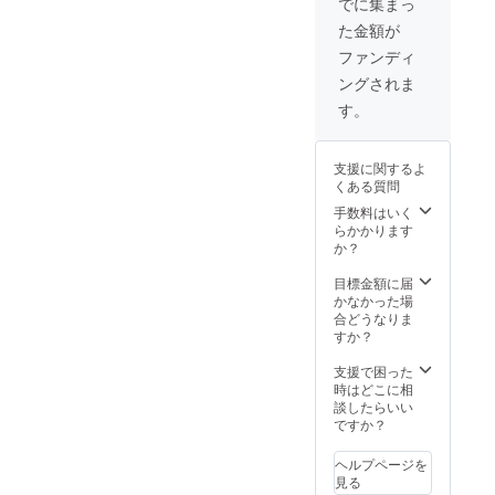
ファン
でに集まっ
段です
バー
してお
ディン
・書籍
た金額が
188mm
りま
グ特別
の販売
×128m
す。
仕様カ
ファンディ
は出版
m 200
コロナ
バー1冊
社の許
ングされま
ページ
の状況
★JDR
可を
★JDR
を見て
Aオリジ
す。
取って
Aオリジ
日程を
ナルク
いま
ナルク
決めた
リア
す。
リア
いと思
ファイ
支援に関するよ
ファイ
いま
ル3枚
くある質問
ル１０
す。交
枚を
通費は
手数料はいく
セット
自費と
らかかります
でお送
なりま
か？
りしま
す。
す。 ★
詳細は
目標金額に届
書籍に
メール
かなかった場
企業ス
にてお
合どうなりま
ポン
知らせ
すか？
サーと
させて
して企
いただ
支援で困った
業名を
きま
時はどこに相
掲載さ
す・
談したらいい
せてい
★JDR
ですか？
ただき
Aオリジ
ます。
ナルク
ヘルプページを
個人の
リア
見る
方は、
ファイ