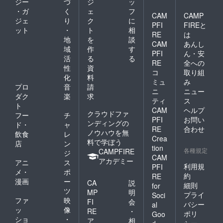
ジー
づ
ジ
ッ
・ガ
く
ェ
フ
CAM
CAMP
ジェ
り
ク
に
PFI
FIREと
ット
・
ト
相
RE
は
地
を
談
CAM
あんし
域
作
す
PFI
ん・安
活
る
る
RE
全への
性
資
コ
取り組
化
料
ミュ
み
プロ
音
請
ニ
ニュー
ダク
楽
求
ティ
ス
ト
CAM
ヘルプ
クラウドファ
フー
チ
PFI
お問い
ンディングの
ド・
ャ
RE
合わせ
ノウハウを無
飲食
レ
Crea
料で学ぼう
店
ン
tion
各種規定
CAMPFIRE
ジ
CAM
アカデミー
アニ
ス
利用規
PFI
メ・
ポ
約
RE
漫画
ー
CA
説
細則
for
ツ
MP
明
プライ
Soci
ファ
映
FI
会
バシー
al
ッ
像
RE
・
ポリ
Goo
ショ
・
ア
相
シー