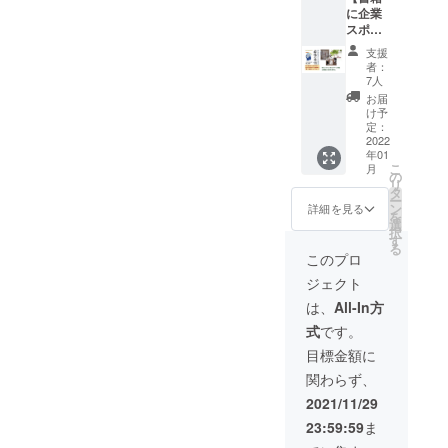
予定し
ます。
に企業
バー５
ており
詳細
スポン
冊 四
ます。
はメー
サー様
六判ソ
詳細は
ルにて
支援
のお名
フトカ
12月上
お知ら
者：
前を掲
バー
旬に
7人
せさせ
載＋書
188mm
メール
ていた
お届
籍10冊
×128m
にてお
け予
だきま
＋クリ
m 200
定：
知らせ
す・
アファ
2022
ページ
させて
★JDR
年01
イ
★出版
いただ
Aオリジ
こ
月
ル】
記念セ
の
きま
ナルク
リ
★
ミナー
タ
す。 場
リア
ー
書籍
ご招待
ン
所：東
詳細を見る
ファイ
を
「認知
場
選
京 ＊オ
ル3枚
択
症
所 東
す
ンライ
・書店
る
BPSD
京都内
ンでも
このプロ
販売に
最後
での開
参加可
先駆け
ジェクト
の希
催予
能で
て、特
望」ク
定
す。 ★
は、
All-In方
別仕様
ラウド
開催
書籍
のお届
式
です。
ファン
日
「認知
けとな
ディン
2022年
症
目標金額に
りま
グ特別
1月中旬
BPSD
す！ ・
関わらず、
仕様カ
以降～
最後
税込
バー10
下旬の
の希
2021/11/29
み・送
冊 四
土曜・
望」ク
料込み
23:59:59
ま
六判ソ
日曜日
ラウド
のお値
フトカ
を予定