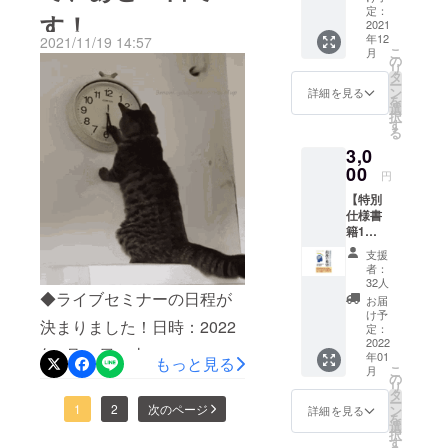
人の専門家
告（出
定：
す！
ファンディングの終了まで
による
版化の
2021
年12
期間
2021/11/19 14:57
完治
あと2日のラストスパー
こ
月
2022年
の
リ
運動
1月～3
タ
ト！！より多くの方に認知
ー
月は毎
（社）日本
ン
詳細を見る
を
症BPSDを解決するアプ
月、そ
選
医療研究
択
の後は
す
る
ローチをお伝えするため
所 理事長
不定
3,0
期） ＊
“人々が病気
に、最後までお力添えいた
メール
00
円
にならな
にてご
だきたくよろしくお願い申
【特別
い・させな
案内し
仕様書
し上げます。
ますの
い・なった
籍1
で、そ
らすぐ名医
冊】
のほか
支援
★
の詳細
を紹介す
者：
書籍
情報は
32人
る”事業
「認知
◆ライブセミナーの日程が
なくて
お届
特定非営利
症
も大丈
け予
決まりました！日時：2022
BPSD
夫で
定：
活動法人ア
最後
2022
す。 ＊
年2月26日（土）10:00～
イエイチエ
年01
の希
文書を
もっと見る
こ
月
望」ク
ムエージャ
ご希望
の
15:00場所：東京 四ツ谷地域
リ
ラウド
の方に
タ
パン 直前
ー
ファン
センター（予定）＊終了後
はお礼
1
2
次のページ
ン
詳細を見る
を
理事長
ディン
状と活
選
択
に交流会も予定してます。
グ特別
動報告
す
著名