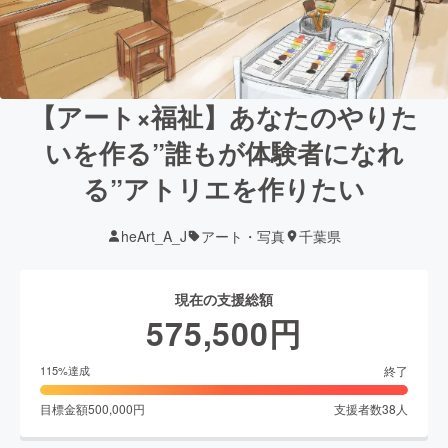
【アート×福祉】あなたのやりた
いを作る”誰もが体験者になれ
る”アトリエを作りたい
heArt_A_J
アート・写真
千葉県
現在の支援総額
575,500
円
終了
115
%達成
目標金額
500,000
円
支援者数
38
人