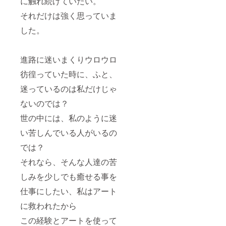
に触れ続けていたい。
日程調
整メー
それだけは強く思っていま
ルを送
らせて
した。
いただ
く予定
日とな
進路に迷いまくりウロウロ
りま
す。
彷徨っていた時に、ふと、
迷っているのは私だけじゃ
ないのでは？
世の中には、私のように迷
い苦しんでいる人がいるの
では？
それなら、そんな人達の苦
しみを少しでも癒せる事を
仕事にしたい、私はアート
に救われたから
この経験とアートを使って