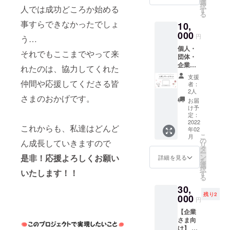
からサ
を１か
選
択
人では成功どころか始める
イズを
ら教え
す
る
お選び
ます！※
事すらできなかったでしょ
10,
いただ
開催時
けま
000
期につ
円
う…
す。 ※
いて
個人・
デザイ
は、
それでもここまでやって来
団体・
ンは少
セット
企業様
し変更
と一緒
れたのは、協力してくれた
の名前
になる
に予定
支援
をHPに
仲間や応援してくださる皆
可能性
表をお
者：
載せま
があり
送りし
2人
さまのおかげです。
す。 ※
ます。
ます。
お届
支援
ロゴ
日程が
け予
時、必
マーク
定：
合わな
ず備考
2022
は変わ
ければ
これからも、私達はどんど
年02
欄にご
りませ
個別で
こ
月
希望の
ん。
の
も対応
ん成長していきますので
リ
お名前
タ
しま
ー
をご記
是非！応援よろしくお願い
ン
す。 ★
詳細を見る
を
入くだ
選
セット
択
いたします！！
さい。
す
内容 ・
る
油絵具
30,
10色 ・
残り2
000
筆3本
円
・テレ
【企業
ピン(絵
さま向
具を薄
け】 イ