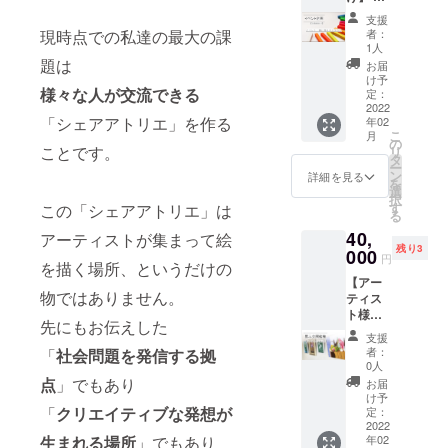
める画
ベント
溶液) ・
支援
一緒に
現時点での私達の最大の課
パレッ
者：
考えま
1人
ト ・油
しょう
題は
壷(画溶
お届
の券 こ
け予
液入れ)
様々な人が交流できる
ういう
定：
・キャ
ことが
2022
ンバス
「シェアアトリエ」を作る
年02
できま
F3号 ・
こ
月
す！
の
ブラシ
ことです。
リ
テーマ
タ
クリー
ー
指定
ン
詳細を見る
ナー ・
を
アート
選
収納
択
コンペ
す
この「シェアアトリエ」は
ケース
る
ティ
40,
ショ
アーティストが集まって絵
残り3
ン、体
000
円
を描く場所、というだけの
験型
【アー
アート
物ではありません。
ティス
イベン
ト様向
ト、ラ
先にもお伝えした
け】 ・
イブペ
支援
シェア
イント
者：
「
社会問題を発信する拠
アトリ
等アー
0人
エ内
トに関
点
」でもあり
お届
ギャラ
するこ
け予
リー展
「
クリエイティブな発想が
となら
定：
示権(14
2022
なんで
生まれる場所
」でもあり
年02
日間) ・
もやり