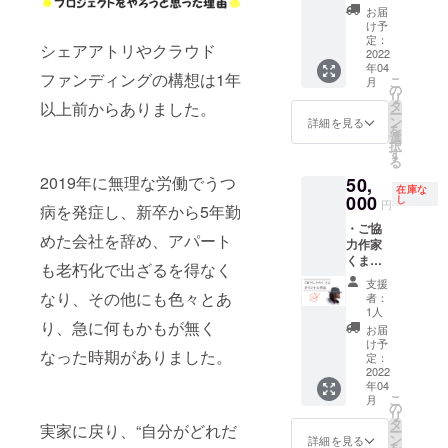
品1点
リター
きい絵
詳細決
お届
・サン
ンとし
画を飾
まり次
け予
クス
て届く
りたい
定：
第メー
シェアアトリやクラウド
カード
2022
わけで
方にお
ルにて
年04
★流れ
はあり
すすめ
ご連絡
ファンディングの構想は1年
こ
月
１．選
ませ
です。
の
いたし
リ
択肢か
ん。
【大き
タ
ます。
以上前からありました。
ー
ら、描
さ】120
ン
詳細を見る
を
いて欲
号
選
択
しい
(1,940×
す
る
テーマ
1,303
2019年に無理な労働でうつ
50,
を1つ選
㎜)以下
在庫な
んでく
000
【画
し
円
病を発症し、新卒から5年勤
ださ
材】油
・ご協
い。(リ
彩 数回
めた会社を辞め、アパート
力作家
ターン
の打ち
くまた
選択後
合わせ
も老朽化で出ざるを得なく
にたか
に選択
でどん
支援
し様に
肢が出
なもの
なり、その他にも色々とあ
者：
よるオ
ます)
にする
1人
リジナ
り、急に何もかもが無く
２．作
か決め
お届
ル作品1
品完成
ていき
け予
なった時期がありました。
点 ・サ
次第お
定：
ます。
ンクス
2022
届け
打ち合
年04
カード
３．完
わせは
こ
月
★流れ
了(世界
の
zoomを
リ
１．描
に1つだ
タ
予定。
実家に戻り、“自分がどれだ
ー
いて欲
けの作
ン
★流れ
詳細を見る
を