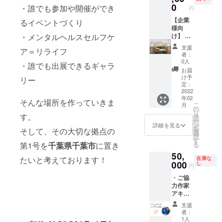
テーマ
可。お
0
合わせ
・誰でも参加や開催ができ
円
を1つ選
一人だ
日程調
んでく
【企業
と不安
るイベントづくり
整メー
ださ
様向
な方も
ルを送
・メンタルヘルスセルフケ
い。(リ
け】 ・
安心で
らせて
ターン
オフィ
す。
いただ
支援
ア＝リライフ
選択後
スに飾
2022年
く予定
者：
に選択
れる絵
6月～期
日とな
0人
・誰でも出展できるギャラ
肢が出
画1点
限な
りま
お届
ます)
（額縁
し。
す。
け予
リー
２．作
付
〈オー
定：
品完成
き）・
2022
プニン
年02
次第お
サンク
グレセ
そんな場所を作っていきま
こ
月
届け
スカー
プショ
の
リ
３．完
ド オ
す。
ンにつ
タ
ー
了(世界
フィス
いて〉
ン
詳細を見る
を
そして、その大切な拠点の
に1つだ
を彩る
場所：
選
択
けの作
絵画を
千葉県
す
第1号を
千葉県千葉市
に置き
る
品をお
ご提供
千葉市
50,
楽しみ
しま
(詳細未
たいと考えております！
在庫な
くださ
す。オ
000
定) 日
し
円
い) ※画
フィス
時：
・ご協
像はあ
以外に
2022年
力作家
くまで
も、個
6月予定
アキ様
例です
人経営
交通
による
ので、
店の店
費：自
支援
オリジ
画像の
内や、
己負担
者：
ナル作
作品が
家に大
開催日
1人