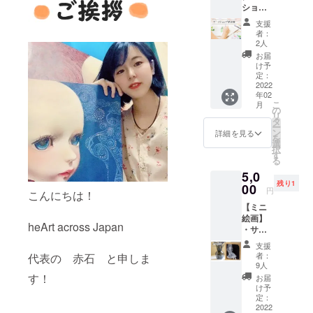
ショッ
は全3枚
プ参加
のうち
支援
券ペア2
お好き
者：
回分】
なもの
2人
・サン
を2枚お
お届
クスレ
選びい
け予
ター 当
ただけ
定：
団体主
2022
ます。
年02
催で行
下記か
こ
月
われる
らお選
の
リ
ワーク
びくだ
タ
ー
ショッ
さい。
ン
詳細を見る
を
プ参加
同じ作
選
択
券2回分
家様を
す
る
をお届
選んで
5,0
け！！
も大丈
残り1
2022年
00
夫です
円
こんにちは！
6月～期
が、同
【ミニ
限な
じ絵柄
絵画】
し。い
です。
heArt across Japan
・サン
つでも
ご協力
クス
お待ち
作家様
支援
カード
してお
・ゆま
者：
代表の 赤石 と申しま
人形画
りま
汰ろ ・
9人
家でも
す。
す！
あき ・
お届
ある代
ワーク
くまた
け予
表の赤
ショッ
定：
にたか
石オリ
2022
プ開催
し