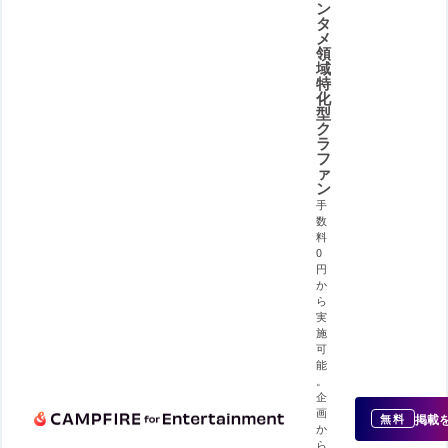
ン
タ
メ
領
域
特
化
型
ク
ラ
フ
ァ
ン
手
数
料
0
円
か
ら
実
施
可
能
。
企
画
掲載
無料
か
ら