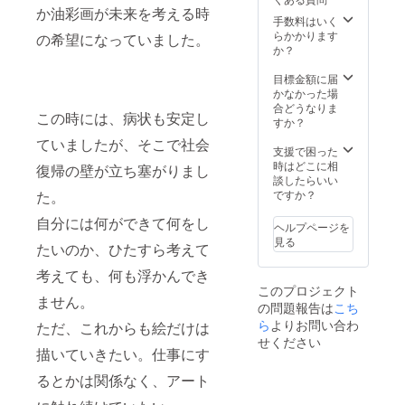
作品が
て変更
か油彩画が未来を考える時
リター
手数料はいく
点等す
ンとし
らかかります
り合わ
の希望になっていました。
て届く
か？
せ。リ
わけで
テイク3
はあり
目標金額に届
回ま
ませ
かなかった場
で。(変
ん。
合どうなりま
更点等
この時には、病状も安定し
すか？
無けれ
ばメー
ていましたが、そこで社会
支援で困った
ルで確
時はどこに相
認のみ)
復帰の壁が立ち塞がりまし
談したらいい
４．完
ですか？
た。
成品を
メール
自分には何ができて何をし
で確
ヘルプページを
認。リ
見る
たいのか、ひたすら考えて
テイク
微調整
考えても、何も浮かんでき
のみ1
このプロジェクト
回。
ません。
の問題報告は
こち
５．発
ら
よりお問い合わ
送 ６．
ただ、これからも絵だけは
完了 ※
せください
描いていきたい。仕事にす
お届け
予定日
るとかは関係なく、アート
は打ち
合わせ