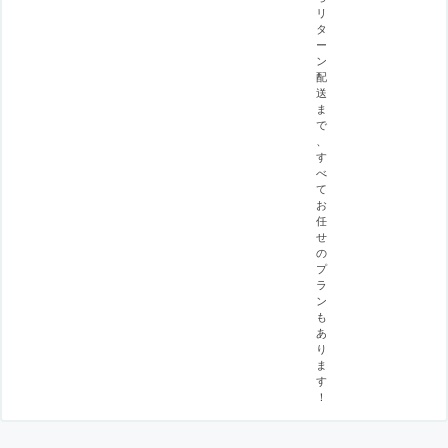
リ
タ
ー
ン
配
送
ま
で
、
す
べ
て
お
任
せ
の
プ
ラ
ン
も
あ
り
ま
す
！