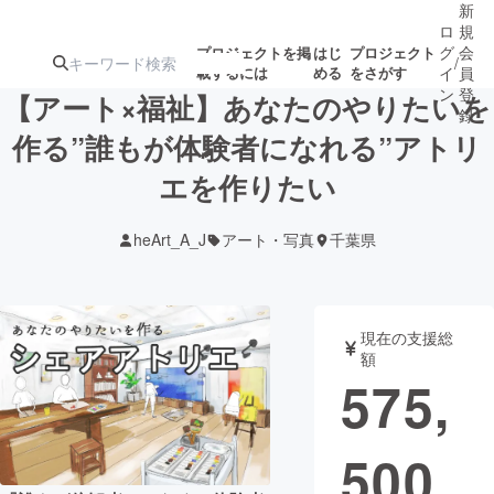
新
ロ
規
グ
会
プロジェクトを掲
はじ
プロジェクト
/
載するには
める
をさがす
イ
員
ン
登
【アート×福祉】あなたのやりたいを
録
作る”誰もが体験者になれる”アトリ
エを作りたい
人気のプロ
注目のリ
注目の新着プロ
募集終了が近いプ
もうすぐ公開
ジェクト
ターン
ジェクト
ロジェクト
されます
heArt_A_J
アート・写真
千葉県
アート・写真
音楽
現在の支援総
テクノロジー・ガジェット
ゲーム・サ
額
575,
映像・映画
書籍・雑誌
500
ビジネス・起業
チャレンジ