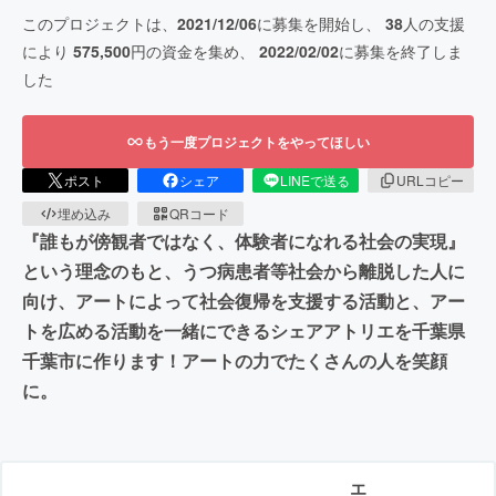
このプロジェクトは、
2021/12/06
に募集を開始し、
38
人の支援
により
575,500
円の資金を集め、
2022/02/02
に募集を終了しま
した
もう一度プロジェクトをやってほしい
ポスト
シェア
LINEで送る
URLコピー
埋め込み
QRコード
『誰もが傍観者ではなく、体験者になれる社会の実現』
という理念のもと、うつ病患者等社会から離脱した人に
向け、アートによって社会復帰を支援する活動と、アー
トを広める活動を一緒にできるシェアアトリエを千葉県
千葉市に作ります！アートの力でたくさんの人を笑顔
に。
エ