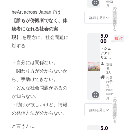
年03
ジナル
日時に
こ
月
の世界
ついて
の
リ
heArt across Japanでは
に一つ
は随時
タ
ー
しかな
Twitter
ン
詳細を見る
【誰もが傍観者でなく、体
を
いミニ
でお知
選
択
絵画を
らせし
す
験者になれる社会の実
る
お届
ます。
5,0
け！ ※
現】
を理念に、社会問題に
残り7
絵柄は
00
円
ランダ
対する
・シェ
ムとな
アアト
りま
リエ利
す。
・自分には関係ない。
用回数
支援
券12回
者：
・関わり方が分からないか
分 ・サ
3人
ンクス
お届
ら、手助けできない。
カード
け予
・オー
定：
・どんな社会問題があるの
プニン
2022
年02
グレセ
か知らない。
こ
月
プショ
の
リ
・助けが欲しいけど、情報
ン招待
タ
ー
状 １
ン
詳細を見る
を
の発信方法が分からない。
day500
選
択
円のご
す
る
利用券
と言う方に
5,0
を12回