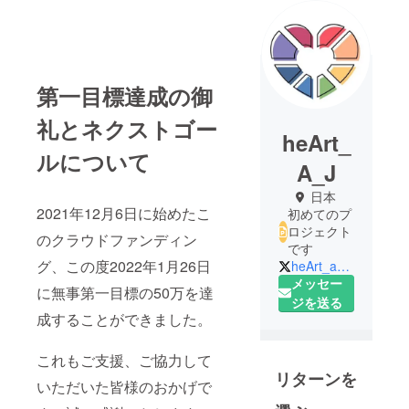
第一目標達成の御
礼とネクストゴー
heArt_
ルについて
A_J
日本
2021年12月6日に始めたこ
初めてのプ
ロジェクト
のクラウドファンディン
です
グ、この度2022年1月26日
heArt_a_japan
メッセー
に無事第一目標の50万を達
ジを送る
成することができました。
これもご支援、ご協力して
リターンを
いただいた皆様のおかげで