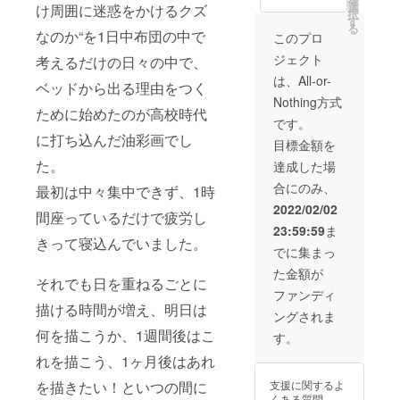
しい
品をお
選
１．
け周囲に迷惑をかけるクズ
択
テーマ
楽しみ
す
メール
る
を1つ選
くださ
なのか“を1日中布団の中で
にて打
このプロ
んでく
い) ※画
ち合わ
ジェクト
考えるだけの日々の中で、
ださ
像はあ
せの日
い。(リ
くまで
程等の
は、All-or-
ベッドから出る理由をつく
ターン
例です
合わせ
Nothing方式
選択後
ので、
２．
ために始めたのが高校時代
に選択
画像の
zoomに
です。
肢が出
作品が
て絵の
に打ち込んだ油彩画でし
目標金額を
ます)
リター
モチー
２．作
ンとし
た。
フや雰
達成した場
品完成
て届く
囲気等
合にのみ、
次第お
最初は中々集中できず、1時
わけで
すり合
届け
はあり
わせ(1
2022/02/02
間座っているだけで疲労し
３．完
ませ
回予
23:59:59
ま
了(世界
ん。
定。場
きって寝込んでいました。
に1つだ
合に
でに集まっ
けの作
よって
た金額が
品をお
は数回)
それでも日を重ねるごとに
楽しみ
３．ラ
ファンディ
くださ
フ段階
描ける時間が増え、明日は
ングされま
い) ※画
で写真
像はあ
何を描こうか、1週間後はこ
をメー
す。
くまで
ルで確
れを描こう、1ヶ月後はあれ
例です
認。そ
ので、
の後
支援に関するよ
を描きたい！といつの間に
画像の
zoomに
くある質問