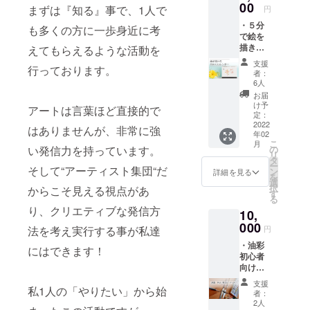
分お届
00
まずは『知る』事で、1人で
円
けしま
・５分
す！！
も多くの方に一歩身近に考
で絵を
2022年
描き書
えてもらえるような活動を
6月～期
き込め
限な
支援
行っております。
る、日
し。い
者：
めくり
つでも
6人
カレン
お越し
お届
ダー ・
くださ
け予
アートは言葉ほど直接的で
heArt
い。
定：
across
2022
〈オー
はありませんが、非常に強
年02
japan
プニン
こ
月
ロゴ入
グレセ
い発信力を持っています。
の
リ
り
プショ
タ
ー
そして“アーティスト集団“だ
ジェッ
ンにつ
ン
詳細を見る
を
トスト
いて〉
選
択
からこそ見える視点があ
リーム
場所：
す
る
ボール
千葉県
り、クリエティブな発信方
10,
ペン ★
千葉市
絵が描
000
(詳細未
法を考え実行する事が私達
円
ける日
定) 日
・油彩
めくり
時：
にはできます！
初心者
カレン
2022年
向け
ダーと
6月予定
セット
は 絵を
交通
支援
私1人の「やりたい」から始
・オン
描くこ
費：自
者：
ライン
とを習
己負担
2人