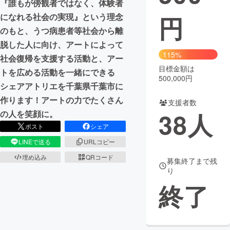
『誰もが傍観者ではなく、体験者
円
になれる社会の実現』という理念
まちづくり・地域活性化
のもと、うつ病患者等社会から離
脱した人に向け、アートによって
CAMPFIRE for Social Good
CAMPFIRE Creation
115%
社会復帰を支援する活動と、アー
CAMPFIREふるさと納税
machi-ya
コミュニティ
目標金額は
トを広める活動を一緒にできる
500,000円
シェアアトリエを千葉県千葉市に
作ります！アートの力でたくさん
支援者数
38
人
の人を笑顔に。
ポスト
シェア
LINEで送る
URLコピー
埋め込み
QRコード
募集終了まで残
り
終了