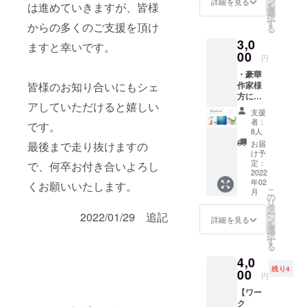
ン
詳細を見る
は進めていきますが、皆様
を
選
択
す
からの多くのご支援を頂け
る
3,0
ますと幸いです。
00
円
・豪華
作家様
皆様のお知り合いにもシェ
方によ
アしていただけると嬉しい
るポス
支援
トカー
者：
です。
ド2枚
8人
・サン
お届
最後まで走り抜けますの
クス
け予
カード
定：
で、何卒お付き合いよろし
メン
2022
年02
バー手
くお願いいたします。
こ
月
書きの
の
リ
サンク
タ
ー
2022/01/29 追記
スカー
ン
詳細を見る
を
ドと、
選
択
豪華作
す
る
家様の
4,0
ポスト
残り4
カード2
00
円
枚。 ※
【ワー
ポスト
ク
カード