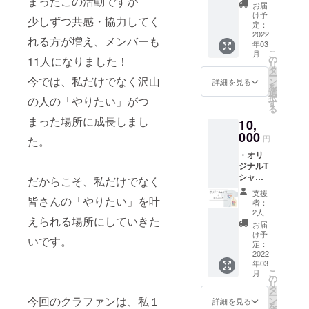
まったこの活動ですが
油彩画
慣に。
開催日
お届
教室3回
広めの
詳細決
け予
少しずつ共感・協力してく
油彩愛
空白ス
定：
まり次
用のメ
2022
ペース
第メー
れる方が増え、メンバーも
年03
ンバー
がある
ルにて
こ
月
が厳選
日めく
の
11人になりました！
ご連絡
リ
して選
りカレ
タ
いたし
ー
んだ初
今では、私だけでなく沢山
ンダー
ン
ます。
詳細を見る
を
心者向
です。
選
択
の人の「やりたい」がつ
けセッ
今日見
す
る
トで
た風
まった場所に成長しまし
10,
す！ご
景、思
協力作
000
い出、
円
た。
家やむ
気持ち
・オリ
汰ろの
など、
ジナルT
イラス
なんで
シャツ
トが
だからこそ、私だけでなく
も絵に
・オリ
入った
描いて
支援
ジナル
皆さんの「やりたい」を叶
ケース
みませ
者：
エコ
付き！
んか？
2人
えられる場所にしていきた
バック
その
お届
・サン
セット
け予
いです。
クス
を使っ
定：
カード
2022
たオン
年03
※オリジ
ライン
こ
月
ナルT
教室も
の
リ
シャツ
開催。
タ
ー
はSML
今回のクラファンは、私１
使い方
ン
詳細を見る
を