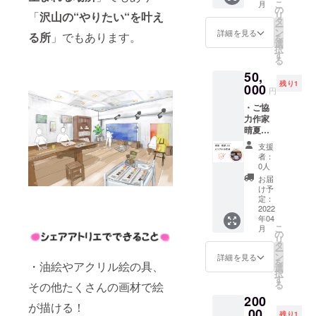
こ
月
オープ
ます！
の
「
沢山の“やりたい“を叶え
リ
ニング
※公序良
タ
ー
レセプ
俗に反
ン
詳細を見る
る所
」でもあります。
を
ション
する内
選
択
招待状
容、法
す
る
当アト
令に違
50,
リエ内
反する
残り1
のギャ
000
内容な
円
ラリー
どはお
・ご協
で個展
受けで
力作家
ができ
きませ
晴夏様
ます。
ん。 ※
による
販売可
打ち合
支援
オリジ
能、手
わせ時
者：
ナル作
数料取
は公共
0人
品1点
りませ
の場所
お届
・サン
ん。搬
で面会
け予
クスレ
入搬出
定：
しま
ター ★
2022
等は
す。 備
年04
作品詳
アー
考欄に
こ
月
細 ・油
ティス
の
企業名
リ
彩・サ
ト様で
タ
の記載
ー
イズ
お願い
ン
をお願
詳細を見る
を
・油絵やアクリル絵の具、
100×75
しま
選
いしま
択
㎜ ★流
す。二
す
す。 ※
る
その他たくさんの画材で絵
れ １．
人展や
お届け
200
描いて
グルー
予定日
が描ける！
欲しい
,00
プ展も
は打ち
残り1