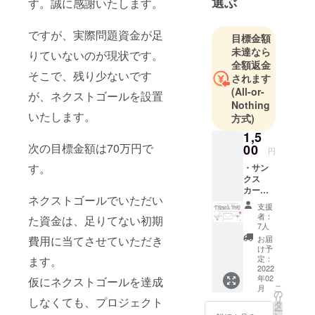
選ぶ
す。誠に感謝いたします。
ですが、実際問題資金が足
目標金額
未達なら
りていないのが現状です。
全額返金
そこで、残り少ないです
されます
(All-or-
が、ネクストゴールを設置
Nothing
いたします。
方式)
1,5
次の目標金額は70万円で
00
円
す。
・サン
クス
カード
ネクストゴールでいただい
ちょっ
支援
とした
者：
た資金は、足りてない初期
イラス
7人
トを添
お届
費用に当てさせていただき
えたメ
け予
ンバー
定：
ます。
手書き
2022
年02
のサン
仮にネクストゴールを達成
こ
月
クス
の
リ
しなくても、プロジェクト
カード
タ
ー