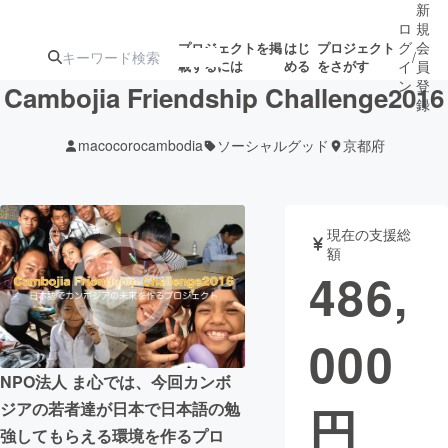
新
ロ
規
グ
会
プロジェクトを掲
はじ
プロジェクト
/
載するには
める
をさがす
イ
員
ン
登
Cambojia Friendship Challenge2016
録
macocorocambodia
ソーシャルグッド
京都府
人気のプロ
注目のリ
注目の新着プロ
募集終了が近いプ
もうすぐ公開
ジェクト
ターン
ジェクト
ロジェクト
されます
現在の支援総
額
アート・写真
音楽
486,
テクノロジー・ガジェット
ゲーム・サ
000
映像・映画
書籍・雑誌
NPO法人 ま心では、今回カンボ
円
ジアの若者達が日本で日本語の勉
ビジネス・起業
チャレンジ
強してもらえる環境を作るプロ