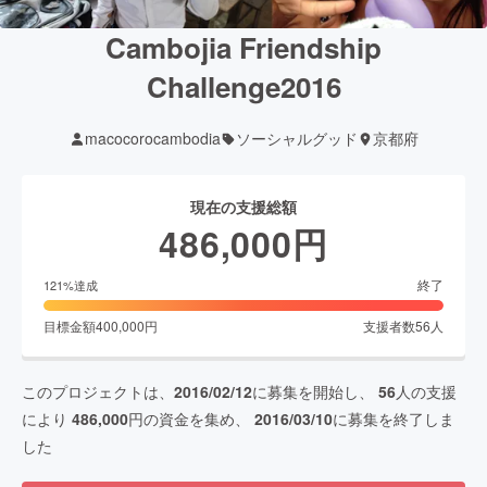
Cambojia Friendship
Challenge2016
macocorocambodia
ソーシャルグッド
京都府
現在の支援総額
486,000
円
終了
121
%達成
目標金額
400,000
円
支援者数
56
人
このプロジェクトは、
2016/02/12
に募集を開始し、
56
人の支援
により
486,000
円の資金を集め、
2016/03/10
に募集を終了しま
した