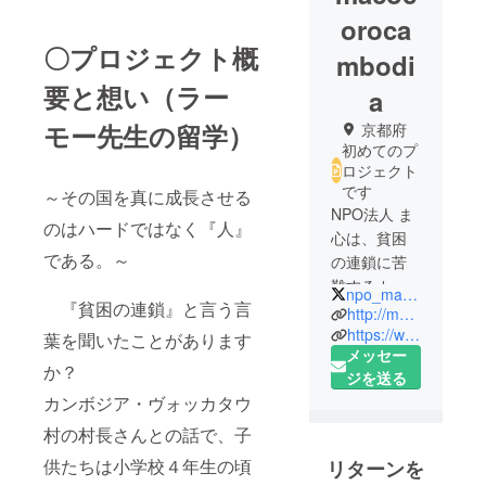
oroca
〇プロジェクト概
mbodi
要と想い（ラー
a
モー先生の留学）
京都府
初めてのプ
ロジェクト
です
～その国を真に成長させる
NPO法人 ま
のはハードではなく『人』
心は、貧困
である。～
の連鎖に苦
難するカン
npo_macocoro
『貧困の連鎖』と言う言
ボジアの子
http://macocoro.net/
供達に対し
https://www.facebook.com/macocoro.japan/
葉を聞いたことがあります
メッセー
て、物資の
か？
ジを送る
提供および
カンボジア・ヴォッカタウ
自立教育支
援を行い、
村の村長さんとの話で、子
カンボジア
供たちは小学校４年生の頃
リターンを
の子供達が