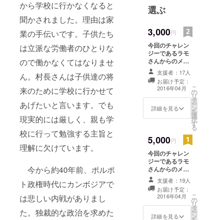
から学校に行かなくなると
将来的に京
選ぶ
都の学校に
聞かされました。理由は家
留学し、京
3,000
業の手伝いです。子供たち
円
都の生活や
今回のチャレン
は立派な労働者のひとりな
文化を学
ジーであるラモ
び、または
さんからのメッ
ので働かなくてはなりませ
セージをカンボ
職業訓練に
支援者：17人
ん。村長さんは子供達の将
ジアの絵葉書で
て日本の技
お届け予定：
送ります。
こ
2016年04月
来のために学校に行かせて
の
術を学ぶと
リ
タ
共に、生命
ー
あげたいと言います。でも
ン
詳細を見る
を
力漲るカン
選
現実的には厳しく、親も学
択
す
ボジアの子
る
校に行って勉強する主旨と
供達と学力
5,000
円
が低迷する
理解に欠けています。
今回のチャレン
日本の子供
ジーであるラモ
達が交流す
今から約40年前、ポルポ
さんからのメッ
セージをカンボ
る事で互い
支援者：19人
ト政権時代にカンボジアで
ジアの絵葉書と
に高め合
お届け予定：
カンボジア名産
こ
2016年04月
は悲しい内戦がありまし
の
い、将来に
のコショーをお
リ
タ
届けします。
相乗の効果
た。独裁的な政治を求めた
ー
ン
詳細を見る
を