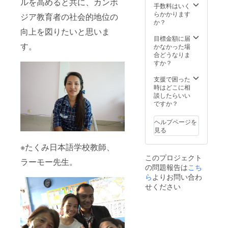
ルを高めると共に、カンボ
手数料はいく
らかかります
ジア教育者の社会的地位の
か？
向上を図りたいと思いま
目標金額に届
す。
かなかった場
合どうなりま
すか？
支援で困った
時はどこに相
談したらいい
ですか？
ヘルプページを
見る
※たくみ日本語学校教師、
このプロジェクト
ラーモー先生。
の問題報告は
こち
ら
よりお問い合わ
せください