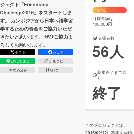
ジェクト「Friendship
121%
まちづくり・地域活性化
Challenge2016」をスタートしま
目標金額は
す。 カンボジアから日本へ語学留
400,000円
学するための資金をご協力いただ
CAMPFIRE for Social Good
CAMPFIRE Creation
きたいと思います。 ぜひご協力よ
支援者数
CAMPFIREふるさと納税
machi-ya
コミュニティ
56
人
ろしくお願いします。
ポスト
シェア
LINEで送る
URLコピー
埋め込み
QRコード
募集終了まで残
り
終了
このプロジェクトは、
2016/02/12
に募集を開始