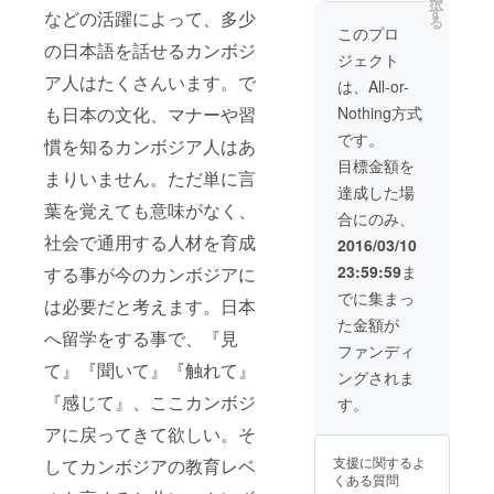
択
す
メール語教室と
などの活躍によって、多少
る
トークショーへ
このプロ
の日本語を話せるカンボジ
無料でご招待と
ジェクト
カンボジア研修
ア人はたくさんいます。で
３日間（宿泊
は、All-or-
費、ガイド代、
Nothing方式
も日本の文化、マナーや習
カンボジア国内
移動費）を無料
です。
慣を知るカンボジア人はあ
でご招待しま
目標金額を
す。（渡航費用
まりいません。ただ単に言
とVISA代はご負
達成した場
担いただきま
葉を覚えても意味がなく、
合にのみ、
す。）
社会で通用する人材を育成
2016/03/10
23:59:59
ま
する事が今のカンボジアに
でに集まっ
は必要だと考えます。日本
た金額が
へ留学をする事で、『見
ファンディ
て』『聞いて』『触れて』
ングされま
『感じて』、ここカンボジ
す。
アに戻ってきて欲しい。そ
支援に関するよ
してカンボジアの教育レベ
くある質問