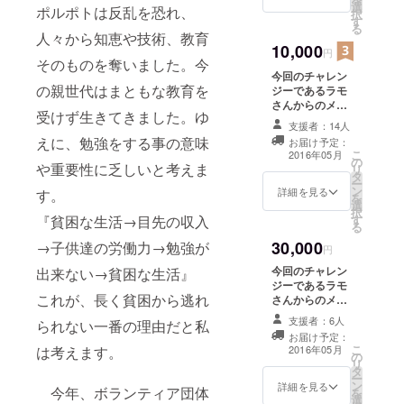
を与え、京
選
ポルポトは反乱を恐れ、
択
す
都とカンボ
る
人々から知恵や技術、教育
ジアの国際
10,000
円
そのものを奪いました。今
交流の増進
今回のチャレン
に寄与する
の親世代はまともな教育を
ジーであるラモ
ことを目的
さんからのメッ
受けず生きてきました。ゆ
セージをカンボ
としていま
支援者：14人
ジアの絵葉書と
えに、勉強をする事の意味
お届け予定：
カンボジア名産
こ
2016年05月
の
のコショーの
や重要性に乏しいと考えま
リ
タ
セットと、京都
ー
ン
で５月に開催す
詳細を見る
す。
を
選
るラモさんのク
択
す
『貧困な生活→目先の収入
メール語教室と
る
トークショーへ
30,000
→子供達の労働力→勉強が
無料でご招待し
円
ます。
今回のチャレン
出来ない→貧困な生活』
ジーであるラモ
これが、長く貧困から逃れ
さんからのメッ
セージをカンボ
支援者：6人
られない一番の理由だと私
ジアの絵葉書と
お届け予定：
カンボジア名産
こ
2016年05月
は考えます。
の
のコショーの
リ
タ
セットと、京都
ー
ン
で５月に開催す
詳細を見る
今年、ボランティア団体
を
選
るラモさんのク