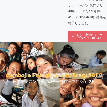
し、
56
人の支援により
486,000
円の資金を集
め、
2016/03/10
に募集を
終了しました
もう一度プロジェク
トをやってほしい