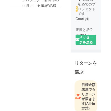
初めてのプ
11月に、支援者YS様、
ロジェクト
外国人の方々から、多
です
大なご支援を
Court 姫
GraceTrustへ戴きまし
た。SUCCESS金額を
正義と品位
Justice &
達成いたしましたこと
メッセー
Grace
をご報告申し上げま
ジを送る
す。直接ご支援を賜り
海外旅行と
ました際にはどうすれ
国際教育講
ば良いかをキャンプ
リターンを
演が天職で
ファイヤー社にお伺い
す。
いたしましたところ、
選ぶ
そのことを、こちらの
プロジェクトページに
目標金額
記してください、との
未達でも
リターン
ことでした。心より感
が届きま
謝申し上げます。
す
(All-in
方式)