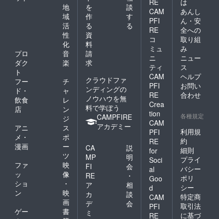
RE
は
想いが
ル）＆
語 j’ai
地
を
談
CAM
あんし
嬉しい
社交術
de la
域
作
す
PFI
ん・安
方など
とは Ⅲ
chance
活
る
る
は、ど
美しく
! 私は運
RE
全への
性
資
うぞお
毅然と
がいい
コ
取り組
化
料
願い申
した振
英語 I
ミュ
み
し上げ
る舞い
win ! 私
プロ
音
請
ニ
ニュー
ます。 *
方・歩
は勝
ダク
楽
求
ティ
ス
全くビ
き方
つ！
ト
CAM
ヘルプ
ニール
レッス
Beauty
クラウドファ
フー
チ
袋から
ン Ⅳ ス
wins. ♪
PFI
お問い
ンディングの
ド・
ャ
出して
マート
美は勝
RE
合わせ
ノウハウを無
飲食
レ
いませ
な会話
利する♪
Crea
料で学ぼう
んので
術・
グッド
店
ン
tion
傷等も
デート
ラック
各種規定
CAMPFIRE
ジ
CAM
一切つ
術・公
グッズ
アカデミー
アニ
ス
いてい
共の美
に どう
利用規
PFI
メ・
ポ
ませ
観 Ⅴ
ぞ宜し
約
RE
漫画
ー
ん。返
品位を
くお願
CA
説
細則
for
品等は
保ち
い申し
ツ
MP
明
プライ
Soci
ご容赦
人生を
上げま
ファ
映
FI
会
バシー
al
願いま
美しく
す。
ッ
像
RE
・
ポリ
す。ご
音楽♪
Merci
Goo
ショ
・
ア
相
信頼い
語学♪社
très
シー
d
ン
映
ただけ
交学♪
beauco
カ
談
特定商
CAM
ます
Kaoru
up♪
画
デ
会
取引法
PFI
方、ど
Sugisa
ゲー
書
ミ
に基づ
RE
うぞよ
ki & フ