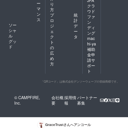
JFA
ー
Beauty
り
クラ
wins. ♪
マ
方
ウド
美は勝
ン
プ
統
ファ
利する♪
ス
ロ
計
あなた
ン
ソー
ジ
デ
のグッ
ディ
シャ
ドラッ
ェ
ー
ング
クグッ
ル
ク
タ
mac
ズに ど
グッ
ト
hi-ya
うぞお
ド
の
補助
楽しみ
広
に
金申
め
Merci
請サ
très
方
ポー
beauco
ト
up♪
「QRコード」は株式会社デンソーウェーブの登録商標です。
© CAMPFIRE,
会社概
採用情
パートナー
Inc.
要
報
募集
GraceTrust
さんへアンコール