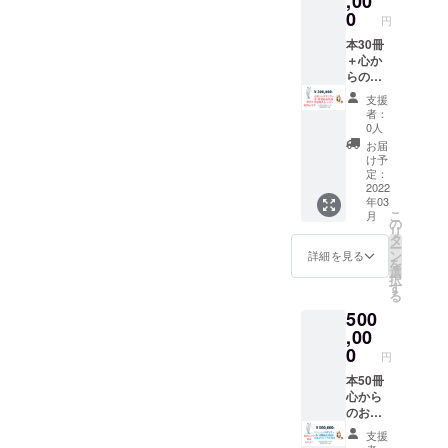
,00
クイズ
キーに
なさ
載。 も
0
大会を
円
生きる
れ、さ
しく
して、
Ⅱ 国
らに紫
は、お
本30冊
メール
際儀礼
外線に
名前の
＋心か
送信で
（プロ
よる変
み記載
らのお
その時
トコー
色防止
させて
礼メー
間にご
支援
ル）＆
UV加工
いただ
ル ＋国
者：
回答戴
社交術
を施さ
きま
際教育
0人
き→答
とは Ⅲ
れてお
す。 士
メール
お届
え、正
美しく
り、原
業の方
配信 ＋
け予
解者
毅然と
画のも
は、ご
本に
定：
数、を
した振
つ色彩
職業、
【正義
2022
メール
年03
る舞い
質感が
事務所
GOLD
で返信
こ
月
方・歩
そのま
名も掲
スポン
の
し→発
リ
き方
まに再
載可で
サー】
タ
送を
ー
レッス
現され
す。 企
として
ン
詳細を見る
もって
を
ン Ⅳ ス
た画期
業の
お名前
選
当選に
択
マート
的な複
方、ご
を記
す
変えさ
る
な会話
製画で
専門職
載。 も
せてい
500
術・
す。】
の方
しく
ただく
デート
重厚で
は、お
は、お
,00
プロセ
術・公
光って
問い合
名前の
0
スで
円
共の美
いま
わせを
み記載
す。 上
観 Ⅴ
す。か
お待ち
させて
本50冊
記を信
品位を
なり
申し上
いただ
心から
頼して
保ち
どっし
げてお
きま
のお礼
くださ
人生を
り重い
りま
す。 士
メール
る方々
支援
美しく
です。
す。 御
業の方
国際教