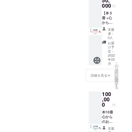
50,
なた
ます。
話、海
000
ル）＆
に 愛
円
外旅行
社交術
ある世
【本５
リー
とは Ⅲ
界に♪
冊 +心
ダー、
美しく
CD2枚
からの
本人訴
毅然と
組 2時
お礼
訟の要
した振
間20分
支援
メール
素を組
る舞い
者：
定価
+国際教
み込
方・歩
0人
¥5,500-
育メー
み、
き方
お届
】販売
ル配信
「人と
レッス
け予
元は弊
+【国際
して美
定：
ン Ⅳ ス
社で
社交
2022
しく国
マート
す。
年03
学、国
際舞台
な会話
当選は
こ
月
際儀
で正々
の
術・
10名様
リ
礼、英
堂々と
タ
デート
です。
ー
会話、
輝く
ン
術・公
詳細を見る
Ⅰ 綺
を
海外旅
リー
選
共の美
麗な心
択
行リー
ダー」
す
観 Ⅴ
で
る
ダー講
セミ
品位を
ラッ
100
座、の
ナーで
保ち
キーに
選べる
,00
す。男
人生を
生きる
オンラ
性、女
0
美しく
Ⅱ 国
円
イン個
性、男
音楽♪
際儀礼
人レッ
本10冊
女に合
語学♪社
（プロ
スン60
心から
わせて
交学♪
トコー
分×３
のお礼
プラグ
Kaoru
ル）＆
回】 カ
メール
ラムい
Sugisa
社交術
支援
リキュ
国際教
たしま
ki & フ