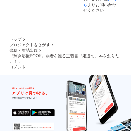
が毛糸
容の講
いただ
でさせ
ら
よりお問い合わ
玉を
演がリ
けま
ていた
せください
作って
ターン
す。 +
だきま
組み合
です。
『プリ
す。大
わせて
弊社
ンセス
勢の
いた色
webに
輝き国
方々へ
合い
て、ク
際社交
の講
で、あ
ライア
学クラ
演、オ
トップ
>
まりに
ント様
ス』オ
ンライ
プロジェクトをさがす
>
美しい
方、感
ンライ
ン、個
書籍・雑誌出版
>
複製画
謝のお
ンレッ
人レッ
です。
手紙等
スン
スン、
『輝き応援BOOK』弱者を護る正義書『姫勝ち』本を創りた
例えば
をご覧
90分×８
計20万
い！
>
弁護士
戴けま
回。 ご
円分を
コメント
の方な
す。 ご
希望の
ご希望
どで、
訪問、
日時。
に応じ
この絵
心より
毎回5
て対応
を見な
感謝申
名様ま
いたし
がら、
し上げ
で参加
ます。
裁判書
ます。
可 +国
＊リ
面をお
際社交
ターン
作りに
学カ
２０万
なっ
ラーテ
円、３
て、最
キス
０万円
初の裁
ト 全
コース
判で勝
150ペー
に詳し
訴し
ジ
いレッ
た、債
+夢を叶
スン内