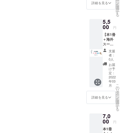
ー
毅然と
ン
詳細を見る
を
した振
選
択
る舞い
す
る
方・歩
5,5
き方
00
レッス
円
ン Ⅳ ス
【本1冊
マート
＋海外
な会話
スーベ
術・
ニア伊
デート
支援
仏英の
術・公
者：
抽選会
共の美
0人
＋夢を
観 Ⅴ
お届
かなえ
品位を
け予
るエ
定：
保ち
ティ
2022
人生を
年03
ケット
美しく
こ
月
CD 抽選
の
音楽♪
リ
会 ＋心
タ
語学♪社
ー
からの
ン
交学♪
詳細を見る
を
お礼
選
Kaoru
択
メール
す
Sugisa
る
＋国際
ki & フ
7,0
教育
ランス
メール
00
語
円
配信
Benoit
本1冊
《オン
Badufle