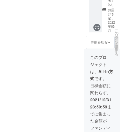
者：
へ宜し
音楽♪
以前
受講者
は、ご
育メー
0人
くお願
語学♪社
に、日
が何名
職業、
ル配信
お届
い申し
交学♪
本で購
でも、
事務所
本に
け予
上げま
Kaoru
入いた
【正義
名も掲
【正義
定：
す。 ＊
Sugisa
しまし
リー
載可で
PLATIN
2022
抽選会
年03
ki & フ
たが一
ダー 講
す。 企
UM ス
日時に
こ
月
ランス
切飾ら
演 90
業の
ポン
の
ご参加
リ
語
ず箱に
分〜120
方、ご
サー】
タ
いただ
ー
Benoit
入れて
分】 ＊
専門職
として
ン
詳細を見る
けない
を
Badufle
置いて
国際儀
の方
お名前
選
方はご
択
英
ありま
礼、社
は、お
を記
す
辞退と
る
語
す。新
交学、
問い合
載。 も
このプロ
なりま
品同様
英会
わせを
しくは
すの
ジェクト
Eric
です。
話、海
お待ち
お名前
で、ど
Majesk
私は絵
外旅行
申し上
のみ記
は、
All-In方
うかご
y 日本
画を、
リー
げてお
載させ
了承く
式
です。
語
いくつ
ダー、
りま
ていた
ださい
Ryo
か飾っ
本人訴
す。 ＊
だきま
目標金額に
ませ。
Akamat
ており
訟の要
画像に
す。 士
Let's
関わらず、
su + 姫
ます
素を組
はツ
業の方
Enjoy!
COURT
が、み
み込
アーと
は、ご
2021/12/31
Thank
Winマグ
な暖色
み、
書かれ
職業、
you so
23:59:59
ま
カップ
系で
「人と
ていま
事務所
much♪
５つ フ
す。
して美
すが、
名を掲
でに集まっ
ランス
『夜の
しく国
ツアー
載可で
た金額が
語 j’ai
カフェ
際舞台
で話す
す。 企
de la
テラ
で正々
内容が
業の
ファンディ
chance
ス』は
堂々と
本プロ
方、ご