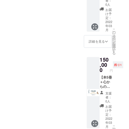
者：
とは Ⅲ
ラム等
育メー
す。
ランス
0人
美しく
は、事
ル配信
*¥30,00
語
お届
毅然と
前にご
本に
0円のご
Benoit
け予
した振
相談可
【正義
支援
定：
Badufle
る舞い
能で
BRONZ
2022
で、90
英
方・歩
年03
す。画
Eスポン
分の上
語
き方
こ
月
像には
サー】
記オン
の
レッス
リ
ツアー
として
ライン
タ
Eric
ン Ⅳ ス
ー
と書か
お名前
セミ
ン
Majesk
詳細を見る
マート
を
れてい
を記
ナーの
選
y 日本
な会話
択
ます
載。 も
際に、
す
語
術・
る
が、ツ
しく
どなた
Ryo
デート
150
アーで
は、お
でもお
Akamat
術・公
話す内
名前の
,00
知り合
su ＊
残り1
共の美
容のセ
み記載
いの
0
ご希望
観 Ⅴ
円
ミナー
させて
方々な
でCD
品位を
がリ
いただ
【本5冊
ど3名様
ジャ
保ち
ターン
きま
＋心か
までご
ケット
人生を
です。
す。 士
らのお
一緒に
裏にサ
美しく
＊オン
業の方
礼メー
セミ
インを
音楽♪
支援
ライン
は、ご
ル ＋国
ナー受
入れま
者：
語学♪社
ですの
職業、
際教育
講でき
す。そ
0人
交学♪
で、都
事務所
メール
ます。
の際
お届
Kaoru
度５名
名も掲
配信 ＋
画像に
は、開
け予
Sugisa
様まで
載可で
【『夜
はツ
定：
封した
ki & フ
ご友人
す。 企
のカ
2022
アーと
CDが届
ランス
年03
等どな
業の
フェテ
書かれ
きます♪
語
こ
月
たでも
方、ご
ラス』
ていま
の
美しい