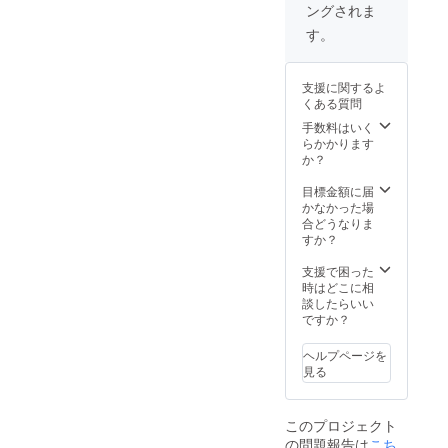
ングされま
! 私は運
大好き
輝く
ジェク
専門職
がいい
な絵
リー
トの当
の方
す。
英語 I
で、実
ダー」
該コー
は、お
win ! 私
際フラ
講演で
スのリ
問い合
は勝
ンスの
す。 現
ターン
わせを
支援に関するよ
つ！
カフェ
地にて
です。
お待ち
くある質問
Beauty
テラス
させて
弊社
申し上
wins. ♪
現地に
いただ
webに
げてお
手数料はいく
美は勝
も幾度
きま
て、ク
りま
らかかります
利する♪
も行
す。場
ライア
す。 +
か？
あなた
き、オ
所、レ
ント様
国際社
のグッ
ランダ
ジメ
方、感
交学
目標金額に届
ドラッ
のゴッ
は、事
謝のお
リー
かなかった場
クグッ
ホ美術
前に応
手紙等
ダーセ
合どうなりま
ズに ど
館にも
相談を
をご覧
ミ
すか？
うぞお
行き、
宜しく
戴けま
ナー、
楽しみ
本物の
お願い
す。
また
支援で困った
に
絵も見
申し上
+プリン
は、優
時はどこに相
Merci
まし
げま
セス輝
雅な女
談したらいい
très
た。紺
す。 画
きレッ
性のた
ですか？
beauco
と黄色
像には
スン
めのプ
up♪
の色彩
ツアー
は、 ど
リンセ
ヘルプページを
は、素
と書か
なたか
スレッ
見る
晴らし
れてい
に、
スン、
く洗練
ます
レッス
を、オ
されて
が、ツ
ンのお
ンライ
このプロジェクト
いて、
アーで
届けを
ンまた
の問題報告は
こち
ゴッホ
話す内
されて
は対面