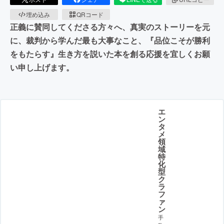
埋め込み
QRコード
正義に賛同してくださる方々へ、真実のストーリーを元
に、裁判から学んだ最も大事なこと、『品位こそが勝利
をもたらす』生き方を説いた本を創る応援を宜しくお願
い申し上げます。
エ
ン
タ
メ
領
域
特
化
型
ク
ラ
フ
ァ
ン
手