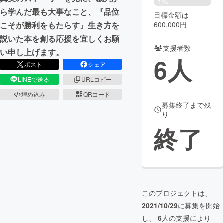
1%
ら学んだ最も大事なこと、『品位
目標金額は
まちづくり・地域活性化
600,000円
こそが勝利をもたらす』生き方を
説いた本を創る応援を宜しくお願
支援者数
CAMPFIRE for Social Good
CAMPFIRE Creation
い申し上げます。
6
人
CAMPFIREふるさと納税
machi-ya
コミュニティ
ポスト
シェア
LINEで送る
URLコピー
埋め込み
QRコード
募集終了まで残
り
終了
このプロジェクトは、
2021/10/29
に募集を開始
し、
6
人の支援により