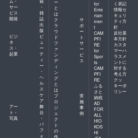
ム・
籍
ー
く表記
for
ろしく
ランス
サー
・
と
お願い
語
情報セ
Ente
ビス
雑
は
申し上
Benoit
キュリ
rtain
開発
誌
げます♪
Badufle
ク
サ
ティ方
men
＊夜の
英
出
ラ
ポ
針
t
カフェ
語
版
ウ
ー
反社基
CAM
テラス
ビジ
ビ
ド
ト
画は、
Eric
本方針
PFI
ネ
ュ
フ
サ
2022年
Majesk
カスタ
RE
ス・
ー
１月初
y 日本
ァ
ー
マーハ
for
旬に発
語
起業
テ
ン
ビ
ラスメ
Spor
送いた
Ryo
ィ
デ
ス
ントに
ts
しま
Akamat
ー
ィ
対する
す。
su + 姫
CAM
・
ン
Merci
COURT
考え方
PFI
ヘ
très
Winマグ
グ
クッ
RE
beauco
カップ
ル
と
キーポ
ふる
up♪
30個 フ
ス
は
リシー
さと
ランス
ケ
プ
実
納税
語 j’ai
ア
ロ
施
de la
AD
アー
舞
ジ
事
chance
FOR
ト・
台
! 私は運
ェ
例
ALL
がいい
写真
・
ク
HIO
英語 I
パ
ト
KOS
win ! 私
フ
の
は勝
HI
ォ
作
つ！