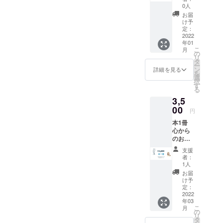
るエ
0人
ティ
お届
ケッ
け予
ト 美
定：
しいあ
2022
年01
なた
こ
月
に 愛
の
リ
ある世
タ
ー
界に♪
ン
詳細を見る
を
CD2枚
選
択
組 2時
す
る
間20分
3,5
定価
¥5,500-
00
円
】 Ⅰ
本1冊
綺麗な
心から
心で
のお礼
ラッ
メール
キーに
支援
国際教
生きる
者：
育メー
Ⅱ 国
1人
ル配信
際儀礼
お届
Thank
（プロ
け予
you so
トコー
定：
much♪
2022
ル）＆
年03
社交術
こ
月
とは Ⅲ
の
リ
美しく
タ