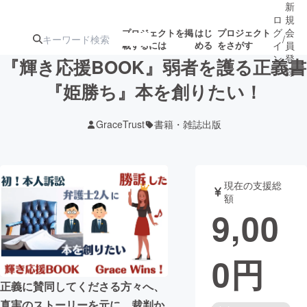
新
ロ
規
グ
会
プロジェクトを掲
はじ
プロジェクト
/
載するには
める
をさがす
イ
員
ン
登
『輝き応援BOOK』弱者を護る正義書
録
『姫勝ち』本を創りたい！
人気のプロ
注目のリ
注目の新着プロ
募集終了が近いプ
もうすぐ公開
GraceTrust
書籍・雑誌出版
ジェクト
ターン
ジェクト
ロジェクト
されます
アート・写真
音楽
現在の支援総
額
9,00
テクノロジー・ガジェット
ゲーム・サ
0
円
映像・映画
書籍・雑誌
正義に賛同してくださる方々へ、
ビジネス・起業
チャレンジ
真実のストーリーを元に、裁判か