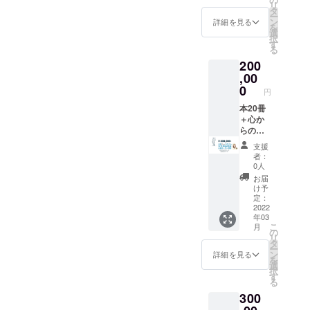
Benoit
リ
ご参加
専門職
Terrass
すが、
タ
パッ
Badufle
ー
いただ
の方
e du
ツアー
ン
ケージ
詳細を見る
英
を
けま
は、お
café le
で話す
選
ですの
語
択
す。 ＋
問い合
soir
内容の
す
で、お
る
【夢を
わせを
ゴッホ
セミ
楽しみ
Eric
200
かなえ
お待ち
画の豪
ナーが
になら
Majesk
るエ
申し上
華額
,00
リター
れたあ
y 日本
ティ
げてお
装、
ンで
0
と、ど
語
円
ケッ
りま
ACP高
す。 *セ
なたか
Ryo
ト 美
す。 心
級複製
本20冊
ミナー
へ等、
Akamat
しいあ
より感
画で
＋心か
日時
ご自由
su ＊
なた
謝申し
す。
らのお
は、複
になさ
ご希望
に 愛
上げま
〈新開
礼メー
数から
れてく
でCD
支援
ある世
す♪
発変色
ル ＋国
選べま
ださい
者：
ジャ
界に♪
防止加
際教育
す。
ませ。
0人
ケット
CD2枚
工〉に
メール
Thank
Thank
お届
裏にサ
組 2時
よる
配信
you
you so
け予
インを
間20分
ACP絵
Thank
very
定：
much♪
入れま
定価
画は末
you so
2022
much♪
す。そ
年03
¥5,500-
永くご
much/
の際
こ
月
】5つ。
鑑賞に
＋本に
の
は、開
リ
販売元
なれま
【正義
タ
封した
ー
は弊社
すよう
SILVER
ン
詳細を見る
CDが届
を
です。
に、表
スポン
選
きます♪
択
Ⅰ 綺
面に特
サー】
す
2）オン
る
麗な心
殊樹脂
として
ライン
300
で
による
お名前
で世界
ラッ
加工が
を記