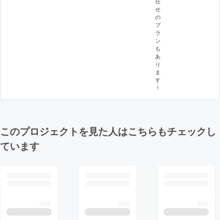
任
せ
の
プ
ラ
ン
も
あ
り
ま
す
！
このプロジェクトを見た人はこちらもチェックし
ています