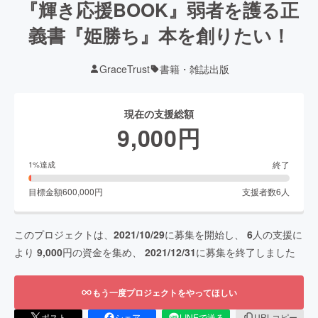
『輝き応援BOOK』弱者を護る正
義書『姫勝ち』本を創りたい！
GraceTrust
書籍・雑誌出版
現在の支援総額
9,000
円
終了
1
%達成
目標金額
600,000
円
支援者数
6
人
このプロジェクトは、
2021/10/29
に募集を開始し、
6
人の支援に
より
9,000
円の資金を集め、
2021/12/31
に募集を終了しました
もう一度プロジェクトをやってほしい
ポスト
シェア
LINEで送る
URLコピー