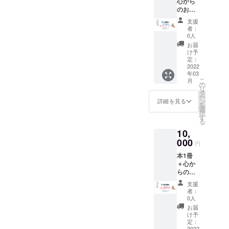
心から
ライン
英
のお礼
で抽選
語
メール
会 世
支援
国際教
界クイ
Eric
者：
育メー
ズ大
0人
Majesk
ル + 姫
会》を
y 日本
お届
COURT
行いま
け予
語
Winマグ
す。約
定：
Ryo
カップ
2022
45分で
Akamat
年03
フラン
す。 前
su ＊
こ
月
ス語
もっ
の
ご希望
リ
j’ai de
て、日
タ
でCD
ー
la
時を
ン
詳細を見る
ジャ
を
chance
メール
選
ケット
択
! 私は運
させて
す
裏にサ
る
がいい
いただ
インを
10,
英語 I
きま
入れま
win ! 私
000
す。
す。そ
円
は勝
2022年
の際
本1冊
つ！
の年明
は、開
＋心か
Beauty
け1週間
封した
らのお
wins. ♪
後位の
CDが届
礼メー
美は勝
20時で
きます♪
支援
ル ＋国
利する♪
す。 海
者：
美しい
際教育
あなた
外お土
0人
パッ
メール
のグッ
産は、
お届
ケージ
配信 ＋
ドラッ
イタリ
け予
ですの
【夢を
クグッ
定：
ア、イ
で、お
かなえ
2022