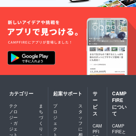
権も回
えるエ
容がご
収し
ティ
覧頂け
た、フ
ケッ
ます。
ランス
ト 美
＊ご希
で夜の
しいあ
望で、
カフェ
なた
英会話
テラス
に 愛
初級
にも
ある世
レッス
行っ
界に♪
ン・オ
た、オ
CD2枚
ンライ
ランダ
組 2時
ンのリ
でゴッ
間20分
ターン
ホ美術
定価
もお選
館にも
¥5,500-
び頂け
行き、
】30個
ます。
本物の
販売元
事前に
絵も見
は弊社
メール
た、そ
です。
で詳細
して、
Ⅰ 綺
を確定
カテゴリー
起案サポート
サ
CAMP
フラン
麗な心
もして
ー
FIRE
スでラ
で
戴けま
テク
ま
プ
ス
ヴー旅
ラッ
す。 +
ビ
につい
館に
キーに
姫
ノロ
ち
ロ
タ
ス
て
も、麦
生きる
COURT
ジー
づ
ジ
ッ
畑にも
Ⅱ 国
マグ
・ガ
く
ェ
フ
行っ
際儀礼
カップ
CAM
CAMP
ジェ
り
ク
に
た、と
（プロ
50個 フ
PFI
FIREと
ット
・
ト
相
いう、
トコー
ランス