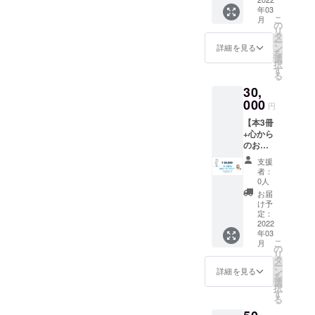
ズに ど
ギリ
楽しみ
年03
るエ
うぞお
ス、フ
になら
こ
月
ティ
楽しみ
の
ランス
れたあ
リ
ケッ
に
タ
製など
と、ど
ー
ト 美
Thank
ン
の 1）
詳細を見る
なたか
を
しいあ
you so
選
ネクタ
へ等、
択
なた
much♪
す
イ、皮
ご自由
る
に 愛
ペン
になさ
30,
ある世
ケー
れてく
界に♪
000
ス、お
円
ださい
CD2枚
皿、マ
ませ。
【本3冊
組 2時
グネッ
Merci
+心から
間20分
ト、な
beauco
のお礼
定価
ど、新
up♪ ☆
メール
¥5,500-
品の比
支援
こちら
+国際教
】販売
較的軽
者：
のCD
育メー
元は弊
0人
量な物
は、本
ル配信
社で
です。
お届
プロ
+【正義
す。
け予
当選は
ジェク
VIPリー
Ⅰ 綺
定：
10名様
トの、
ダー オ
2022
麗な心
です。
¥30,000
年03
ンライ
で
2) 【夢
-以上の
こ
月
ンセミ
ラッ
の
をかな
コース
リ
ナー90
キーに
タ
えるエ
には、
ー
分】 ＊
生きる
ン
詳細を見る
ティ
もれな
を
国際儀
Ⅱ 国
選
ケッ
くリ
択
礼、社
際儀礼
す
ト 美
ターン
る
交学、
（プロ
しいあ
いたし
英会
トコー