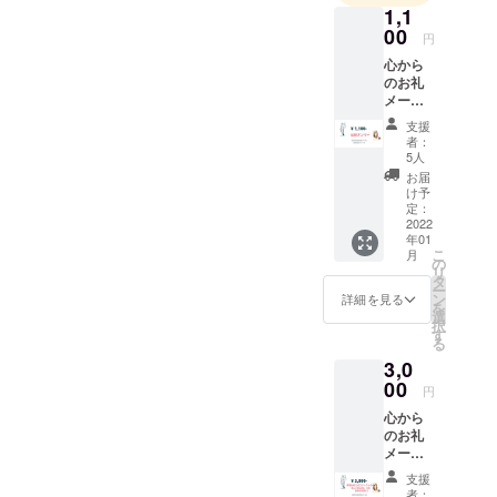
In November, when the
1,1
00
project was open to the
円
public, we received a
心から
のお礼
great deal of support
メール
from supporters YS and
国際教
支援
育メー
foreigners to Grace
者：
ル配信
5人
Trust. We would like to
Thank
お届
you so
report to you that we
け予
much♪
定：
have achieved the
2022
年01
SUCCESS amount.
こ
月
の
リ
When I asked the
タ
ー
ン
campfire what to do
詳細を見る
を
選
択
when we received
す
る
direct support, they said
3,0
that we should write
00
円
that on this project
心から
page. We really
のお礼
メール
appreciate your
＋夢を
支援
support.
かなえ
者：