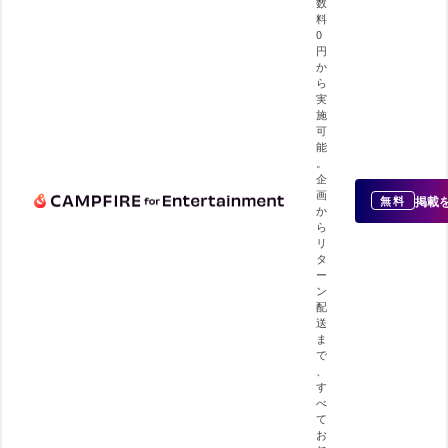
数
料
0
円
か
ら
実
施
可
能
。
企
画
掲載
無料
か
ら
リ
タ
ー
ン
配
送
ま
で
、
す
べ
て
お