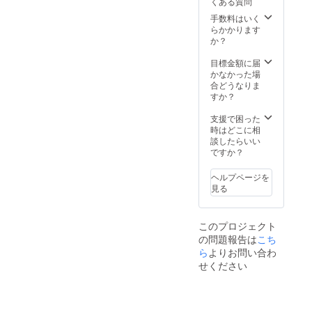
くある質問
手数料はいく
らかかります
か？
目標金額に届
かなかった場
合どうなりま
すか？
支援で困った
時はどこに相
談したらいい
ですか？
ヘルプページを
見る
このプロジェクト
の問題報告は
こち
ら
よりお問い合わ
せください