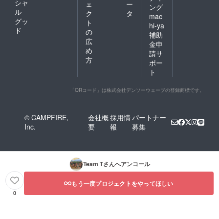
シャ
ェ
ー
ング
ル
ク
タ
mac
グッ
ト
hi-ya
ド
の
補助
広
金申
め
請サ
方
ポー
ト
「QRコード」は株式会社デンソーウェーブの登録商標です。
© CAMPFIRE,
会社概
採用情
パートナー
Inc.
要
報
募集
Team T
さんへアンコール
もう一度プロジェクトをやってほしい
0