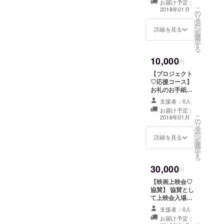
お届け予定：
レットをお送り
こ
2018年01月
の
いたします。
リ
タ
ー
ン
詳細を見る
を
選
択
す
る
10,000
円
【プロジェクト
♡応援コース】
お礼のお手紙と
「みんなの学
支援者：0人
校」映画パンフ
お届け予定：
レットと木村泰
こ
2018年01月
の
子先生の書籍1冊
リ
タ
をお送りいたし
ー
ン
ます。
詳細を見る
を
選
択
す
る
30,000
円
【映画上映会♡
協賛】 協賛とし
て上映会入場者
へチラシの配布
支援者：0人
を行います。
お届け予定：
(2018年01月11