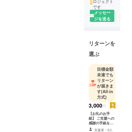
ロジェクト
です
メッセー
ジを送る
リターンを
選ぶ
目標金額
未達でも
リターン
が届きま
す
(All-in
方式)
3,000
円
【お礼のお手
紙】 ご支援への
感謝の手紙をお
送りいたします
支援者：6人