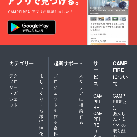
カテゴリー
起案サポート
サ
CAMP
ー
FIRE
テク
ま
プ
ス
ビ
につい
ノロ
ち
ロ
タ
ス
て
ジー
づ
ジ
ッ
・ガ
く
ェ
フ
CAM
CAMP
ジェ
り
ク
に
PFI
FIREと
ット
・
ト
相
RE
は
地
を
談
CAM
あんし
域
作
す
PFI
ん・安
活
る
る
RE
全への
性
資
コ
取り組
化
料
ミュ
み