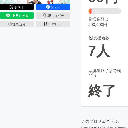
ポスト
シェア
まちづくり・地域活性化
11%
LINEで送る
URLコピー
目標金額は
埋め込み
QRコード
200,000円
CAMPFIRE for Social Good
CAMPFIRE Creation
CAMPFIREふるさと納税
machi-ya
コミュニティ
支援者数
7
人
募集終了まで残
り
終了
このプロジェクトは、