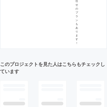
任
せ
の
プ
ラ
ン
も
あ
り
ま
す
！
このプロジェクトを見た人はこちらもチェックし
ています