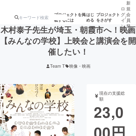
新
ロ
規
グ
会
プロジェクトを掲
はじ
プロジェクト
/
載するには
める
をさがす
イ
員
ン
登
木村泰子先生が埼玉・朝霞市へ！映画
録
【みんなの学校】上映会と講演会を開
催したい！
人気のプロ
注目のリ
注目の新着プロ
募集終了が近いプ
もうすぐ公開
ジェクト
ターン
ジェクト
ロジェクト
されます
Team T
映像・映画
アート・写真
音楽
現在の支援総
テクノロジー・ガジェット
ゲーム・サ
額
23,0
映像・映画
書籍・雑誌
00
円
ビジネス・起業
チャレンジ