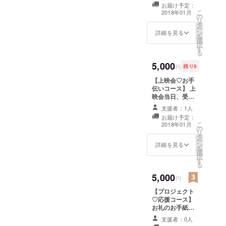
♡
お届け予定：
こ
2018年01月
の
リ
タ
ー
ン
詳細を見る
を
選
択
す
る
5,000
円
残り9
【上映会♡お手
伝いコース】 上
映会当日、受付
や誘導などをし
支援者：1人
ていただける権
お届け予定：
利です。 (お昼の
こ
2018年01月
の
お弁当・飲み物
リ
タ
もご用意いたし
ー
ン
ます。)
詳細を見る
を
選
択
す
る
5,000
円
【プロジェクト
♡応援コース】
お礼のお手紙と
「みんなの学
支援者：0人
校」映画パンフ