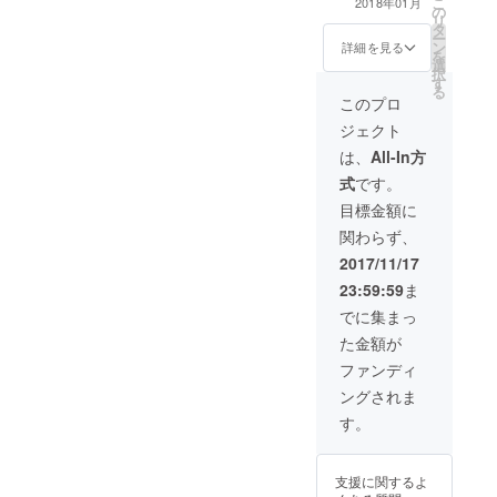
こ
2018年01月
の
日までにお送り
リ
タ
下さい。) ※チラ
ー
ン
シA4程度を配布
詳細を見る
を
選
します。(50枚程
択
す
度・返還不可) チ
る
ラシ等はご用意
このプロ
の上、お送り下
ジェクト
さい。(送料はご
負担下さい。）
は、
All-In方
式
です。
目標金額に
関わらず、
2017/11/17
23:59:59
ま
でに集まっ
た金額が
ファンディ
ングされま
す。
支援に関するよ