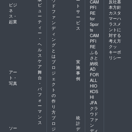
反社基
CAM
ビジ
ビ
ド
ト
本方針
PFI
ネ
ュ
フ
サ
カスタ
RE
ス・
ー
ァ
ー
マーハ
for
起業
テ
ン
ビ
ラスメ
Spor
ィ
デ
ス
ントに
ts
ー
ィ
対する
CAM
・
ン
考え方
PFI
ヘ
グ
クッ
RE
ル
と
キーポ
ふる
ス
は
リシー
さと
ケ
プ
実
納税
ア
ロ
施
AD
アー
舞
ジ
事
FOR
ト・
台
ェ
例
ALL
写真
・
ク
HIO
パ
ト
KOS
フ
の
HI
ォ
作
JFA
ー
り
クラ
マ
方
ウド
ン
プ
統
ファ
ス
ロ
計
ン
ソー
ジ
デ
ディ