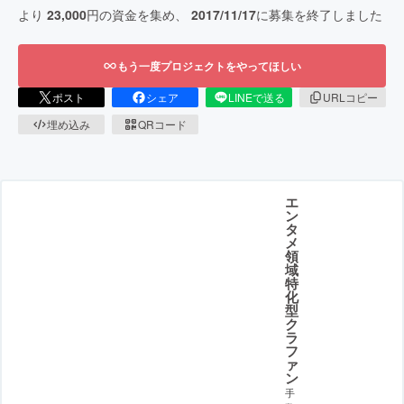
より
23,000
円の資金を集め、
2017/11/17
に募集を終了しました
もう一度プロジェクトをやってほしい
ポスト
シェア
LINEで送る
URLコピー
埋め込み
QRコード
エ
ン
タ
メ
領
域
特
化
型
ク
ラ
フ
ァ
ン
手