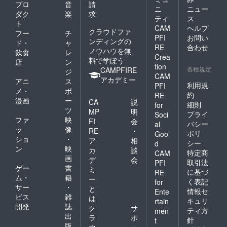
プロ
音
請
ニ
ニュー
ダク
楽
求
ティ
ス
ト
CAM
ヘルプ
クラウドファ
フー
チ
PFI
お問い
ンディングの
ド・
ャ
RE
合わせ
ノウハウを無
飲食
レ
Crea
料で学ぼう
店
ン
tion
各種規定
CAMPFIRE
ジ
CAM
アカデミー
アニ
ス
利用規
PFI
メ・
ポ
約
RE
漫画
ー
CA
説
細則
for
ツ
MP
明
プライ
Soci
ファ
映
FI
会
バシー
al
ッ
像
RE
・
ポリ
Goo
ショ
・
ア
相
シー
d
ン
映
カ
談
特定商
CAM
画
デ
会
取引法
PFI
ゲー
書
ミ
に基づ
RE
ム・
籍
ー
く表記
for
サー
・
と
情報セ
Ente
ビス
雑
は
キュリ
rtain
開発
誌
ク
サ
ティ方
men
出
ラ
ポ
針
t
版
ウ
ー