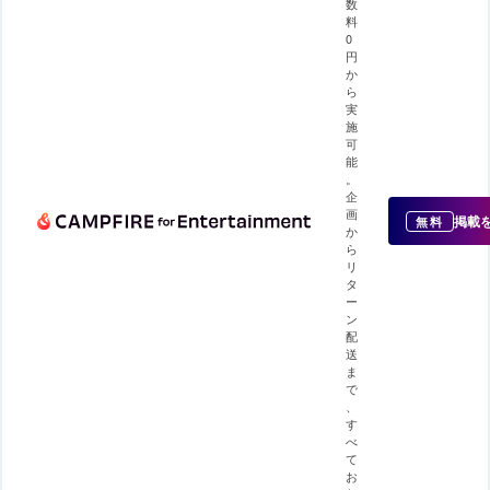
数
料
0
円
か
ら
実
施
可
能
。
企
画
掲載
無料
か
ら
リ
タ
ー
ン
配
送
ま
で
、
す
べ
て
お