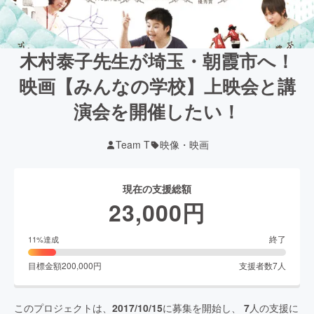
木村泰子先生が埼玉・朝霞市へ！
映画【みんなの学校】上映会と講
演会を開催したい！
Team T
映像・映画
現在の支援総額
23,000
円
終了
11
%達成
目標金額
200,000
円
支援者数
7
人
このプロジェクトは、
2017/10/15
に募集を開始し、
7
人の支援に