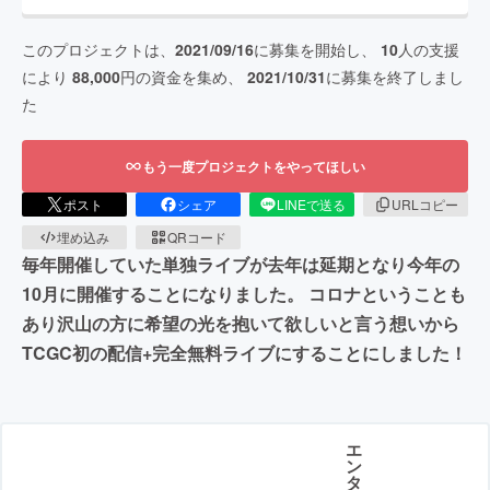
このプロジェクトは、
2021/09/16
に募集を開始し、
10
人の支援
により
88,000
円の資金を集め、
2021/10/31
に募集を終了しまし
た
もう一度プロジェクトをやってほしい
ポスト
シェア
LINEで送る
URLコピー
埋め込み
QRコード
毎年開催していた単独ライブが去年は延期となり今年の
10月に開催することになりました。 コロナということも
あり沢山の方に希望の光を抱いて欲しいと言う想いから
TCGC初の配信+完全無料ライブにすることにしました！
エ
ン
タ