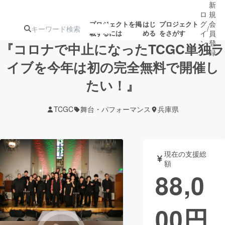
新
ロ
規
グ
会
プロジェクトを掲
はじ
プロジェクト
/
載するには
める
をさがす
イ
員
ン
登
『コロナで中止になったTCGC単独ラ
録
イブを今年は初の完全無料で開催し
たい！』
人気のプロ
注目のリ
注目の新着プロ
募集終了が近いプ
もうすぐ公開
ジェクト
ターン
ジェクト
ロジェクト
されます
TCGC
舞台・パフォーマンス
兵庫県
アート・写真
音楽
現在の支援総
テクノロジー・ガジェット
ゲーム・サ
額
88,0
映像・映画
書籍・雑誌
00
円
ビジネス・起業
チャレンジ