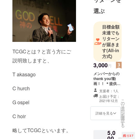
るチームで
す！
選ぶ
目標金額
未達でも
リターン
が届きま
す
(All-in
TCGCとは？と言う方にご
方式)
説明致しますと、
3,000
円
メンバーからの
T akasago
thank you!動
画！！ ＊提供方
C hurch
法はメールにて
支援者：1人
送付します。
お届け予定：
こ
2021年12月
G ospel
の
リ
タ
ー
ン
詳細を見る
を
C hoir
選
択
す
る
略してTCGCといいます。
5,0
残り37
00
円