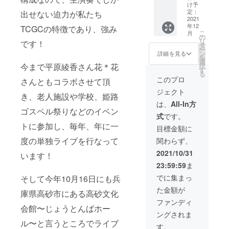
オリジ
もシン
け予
ナルエ
プルで
定：
出せない迫力が私たち
コバッ
2021
使い勝
年12
グ
TCGCの特徴であり、強み
手も良
こ
月
TCGC
く 厚手
の
リ
です！
ライブ
の生地
タ
ー
音源CD
で上質
ン
詳細を見る
を
エコ
なコッ
選
択
今まで平原綾香さん花＊花
バッグ
トン資
す
る
は、素
材を利
このプロ
さんともコラボさせて頂
材厚手
用して
ジェクト
コット
いるの
き、老人施設や学校、姫路
ンで 縦
で肌触
は、
All-In方
30×幅
り抜群
ゴスペル祭りなどのイベン
式
です。
36(持ち
です！
トに参加し、毎年、年に一
手含む
また口
目標金額に
幅53) 持
も広く
度の単独ライブを行なって
関わらず、
ち手
取り出
5×17(折
しやす
2021/10/31
います！
りたた
いで
23:59:59
ま
みマチ
す！ 提
約10)
供方法
でに集まっ
そして今年10月16日にも兵
と、デ
＊thank
た金額が
ザイン
you!動
庫県高砂市にある高砂文化
もシン
画は
ファンディ
プルで
会館〜じょうとんばホー
メール
ングされま
使い勝
アドレ
ル〜と言うところでライブ
手も良
スにで
す。