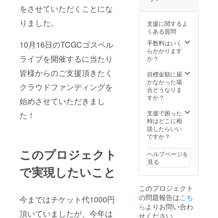
く 厚手
送付 ＊
をさせていただくことにな
の生地
エコ
で上質
バッグ
りました。
支援に関するよ
なコッ
は郵送
くある質問
トン資
にて送
材を利
らせて
手数料はいく
10月16日のTCGCゴスペル
用して
いただ
らかかります
いるの
ライブを開催するに当たり
きま
か？
で肌触
す。
皆様からのご支援頂きたく
り抜群
目標金額に届
です！
かなかった場
クラウドファンディングを
また口
合どうなりま
も広く
すか？
始めさせていただきまし
取り出
しやす
支援で困った
た！
いで
時はどこに相
す！ ＊
談したらいい
ライブ
ですか？
音源CD
は今年
このプロジェクト
ヘルプページを
10月16
見る
日に行
で実現したいこと
われる
ライブ
このプロジェクト
の音源
の問題報告は
こち
CDとな
今まではチケット代1000円
りま
ら
よりお問い合わ
頂いていましたが、今年は
す！最
せください