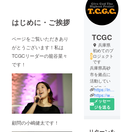
はじめに・ご挨拶
TCGC
ページをご覧いただきあり
兵庫県
がとうございます！私は
初めてのプ
TCGCリーダーの籠谷菜々
ロジェクト
です
です！
兵庫県高砂
市を拠点に
活動してい
るゴスペル
https://instagram.com/tcgc_official?utm_medium=copy_link
チームで
https://www.facebook.com/Tcgc-108291057173034/
す！
メッセー
ホーン隊を
ジを送る
含むフルバ
ンド&歌い手
顧問の小嶋健太です！
で迫力のあ
リターンを