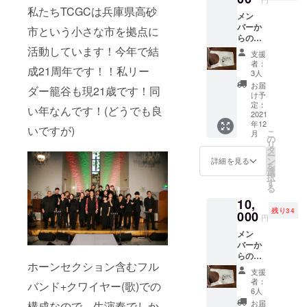
私たちTCGCは兵庫県高砂
メン
バーか
市という小さな市を拠点に
らの
thank
活動しています！今年で結
支援
you!動
者：
成21周年です！！私リー
画！！
3人
TCGC
お届
ダー籠谷も現21歳です！同
オリジ
け予
ナルエ
定：
い年なんです！(どうでも良
コバッ
2021
年12
グ エコ
いですが)
こ
月
バッグ
の
リ
は、素
タ
ー
材厚手
ン
詳細を見る
を
コット
選
択
ンで 縦
す
る
30×幅
10,
36(持ち
残り34
手含む
000
円
幅53) 持
メン
ち手
バーか
5×17(折
らの
りたた
ホーンセクション含むフル
thank
みマチ
支援
you!動
約10)
者：
バンド+クワイヤー(歌)での
画！！
と、デ
6人
TCGC
ザイン
お届
構成なので、生演奏でしか