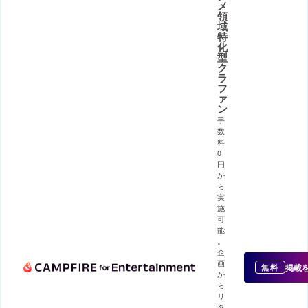
メ
領
域
特
化
型
ク
ラ
フ
ァ
ン
手
数
料
0
円
か
ら
実
施
可
能
。
企
画
掲載
無料
か
ら
リ
タ