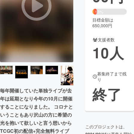
まちづくり・地域活性化
13%
目標金額は
650,000円
CAMPFIRE for Social Good
CAMPFIRE Creation
CAMPFIREふるさと納税
machi-ya
コミュニティ
支援者数
10
人
募集終了まで残
り
終了
毎年開催していた単独ライブが去
年は延期となり今年の10月に開催
することになりました。 コロナと
いうこともあり沢山の方に希望の
光を抱いて欲しいと言う想いから
このプロジェクトは、
TCGC初の配信+完全無料ライブ