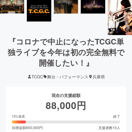
『コロナで中止になったTCGC単
独ライブを今年は初の完全無料で
開催したい！』
TCGC
舞台・パフォーマンス
兵庫県
現在の支援総額
88,000
円
終了
13
%達成
目標金額
650,000
円
支援者数
10
人