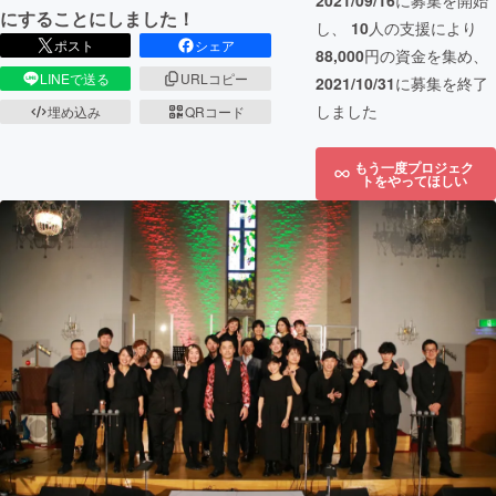
2021/09/16
に募集を開始
にすることにしました！
し、
10
人の支援により
ポスト
シェア
88,000
円の資金を集め、
LINEで送る
URLコピー
2021/10/31
に募集を終了
しました
埋め込み
QRコード
もう一度プロジェク
トをやってほしい