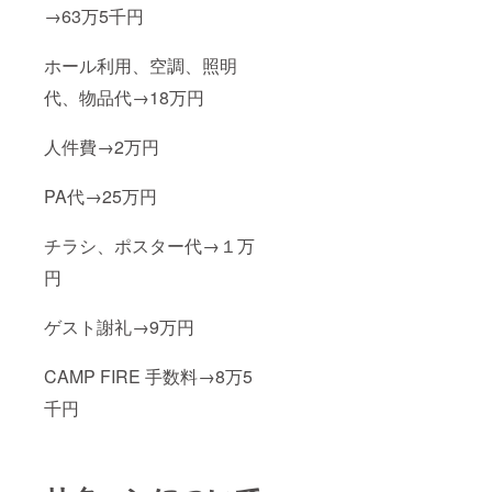
→63万5千円
ホール利用、空調、照明
代、物品代→18万円
人件費→2万円
PA代→25万円
チラシ、ポスター代→１万
円
ゲスト謝礼→9万円
CAMP FIRE 手数料→8万5
千円