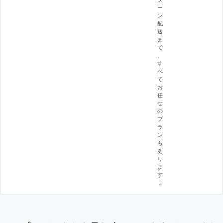
ー
ン
配
送
ま
で
、
す
べ
て
お
任
せ
の
プ
ラ
ン
も
あ
り
ま
す
！