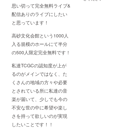
新で
思い切って完全無料ライブ&
す！ 提
供方法
配信ありのライブにしたい
＊thank
you!動
と思っています！
画は
メール
アドレ
高砂文化会館という1000人
スにで
送付 ＊
入る規模のホールにて半分
エコ
の500人限定完全無料です！
バッ
グ・オ
リジナ
私達TCGCの認知度が上が
ル音源
CDは一
るのがメインではなく、た
つにま
とめて
くさんの地域の方々や必要
郵送に
て送ら
とされている所に私達の音
せてい
楽が届いて、少しでも今の
ただき
ます。
不安な世の中に希望や楽し
さを持って欲しいのが実現
したいことです！！