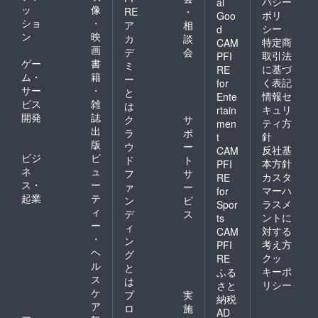
バシー
al
ッ
像
RE
・
ポリ
Goo
ショ
・
ア
相
シー
d
ン
映
カ
談
特定商
CAM
画
デ
会
取引法
PFI
ゲー
書
ミ
に基づ
RE
ム・
籍
ー
く表記
for
サー
・
と
情報セ
Ente
ビス
雑
は
キュリ
rtain
開発
誌
ク
サ
ティ方
men
出
ラ
ポ
針
t
版
ウ
ー
反社基
CAM
ビジ
ビ
ド
ト
本方針
PFI
ネ
ュ
フ
サ
カスタ
RE
ス・
ー
ァ
ー
マーハ
for
起業
テ
ン
ビ
ラスメ
Spor
ィ
デ
ス
ントに
ts
ー
ィ
対する
CAM
・
ン
考え方
PFI
ヘ
グ
クッ
RE
ル
と
キーポ
ふる
ス
は
リシー
さと
ケ
プ
実
納税
ア
ロ
施
AD