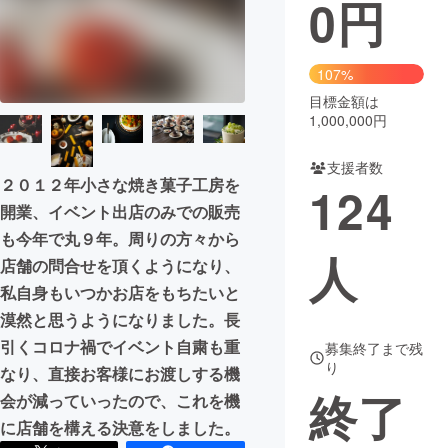
0
円
まちづくり・地域活性化
107%
CAMPFIRE for Social Good
CAMPFIRE Creation
目標金額は
1,000,000円
CAMPFIREふるさと納税
machi-ya
コミュニティ
支援者数
２０１２年小さな焼き菓子工房を
124
開業、イベント出店のみでの販売
も今年で丸９年。周りの方々から
人
店舗の問合せを頂くようになり、
私自身もいつかお店をもちたいと
漠然と思うようになりました。長
引くコロナ禍でイベント自粛も重
募集終了まで残
り
なり、直接お客様にお渡しする機
終了
会が減っていったので、これを機
に店舗を構える決意をしました。