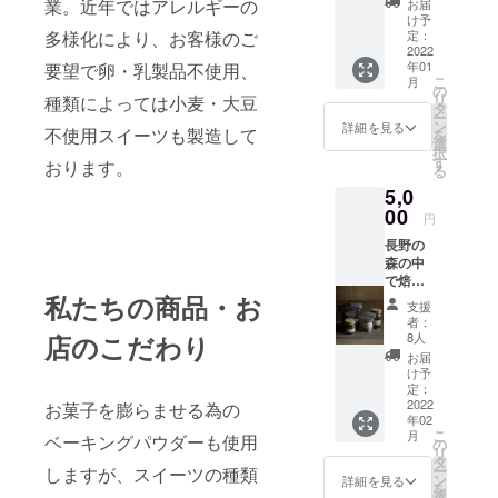
業。近年ではアレルギーの
お届
クチ
け予
ケット
多様化により、お客様のご
定：
(2枚)＋
2022
年01
要望で卵・乳製品不使用、
支援 混
こ
月
雑時等
の
リ
種類によっては小麦・大豆
の場
タ
ー
合、テ
ン
詳細を見る
不使用スイーツも製造して
を
イクア
選
択
ウトで
す
おります。
る
ご案内
5,0
する場
合がご
00
円
ざいま
長野の
すの
森の中
で、ご
で焙煎
了承く
私たちの商品・お
されて
ださ
支援
いる、
い。 紛
者：
珈琲
失時は
店のこだわり
8人
calima(
再発行
お届
カリマ)
出来か
け予
さんの
ねます
定：
こだわ
2022
お菓子を膨らませる為の
ので、
年02
りの珈
大切に
こ
月
ベーキングパウダーも使用
琲豆。
保管し
の
リ
深みが
てくだ
タ
ー
しますが、スイーツの種類
あるの
さい。
ン
詳細を見る
を
にスッ
写真は
選