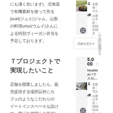
ムイ)さ
い食べ
回クラ
にも凄く合います)、北海道
支援
んが作
てしま
ウド
者：
る料理
で有機素材を使って作る
いま
ファン
17人
は、い
す。 写
ディン
お届
jouet(ジュエ)ジャム、山形
つ食べ
真はイ
グ用に
け予
ても、
メージ
定：
特別に
の料理umui(ウムイ)さんに
何を食
2022
です。
焙煎し
年02
べても
クラウ
てくだ
よる特別ヴィーガン弁当を
こ
月
とにか
ドファ
の
さいま
リ
く美味
ンディ
タ
した。
予定しております。
ー
し
ング用
ン
100g×1
詳細を見る
を
い！！
に特別
選
択
素材の
に一瓶
す
る
持つ魅
用意し
5,0
力を料
Ｔプロジェクトで
て頂き
理に再
00
ます。
円
現する
実現したいこと
hauska
のが凄
a(ハウ
い！！
スカ)の
山形の
ヴィー
美味し
店舗を開業しましたら、販
支援
ガン焼
い野
者：
き菓子
売提供する場所以外にカ
菜・果
72人
セット
物を存
お届
フェのようなこだわりの
＋支援
分に使
け予
hauska
用した
定：
イートインスペースも設け
aの
2022
料理は
年02
ヴィー
どれも