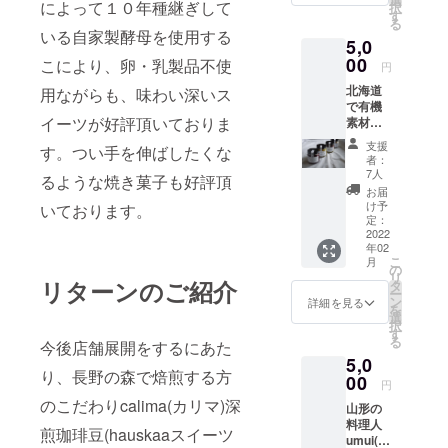
によって１０年種継ぎして
択
キリ飲
イメー
す
る
みやす
ジで
いる自家製酵母を使用する
5,0
い。そ
す。 対
して豆
00
象ドリ
こにより、卵・乳製品不使
円
が艶や
ンク:
北海道
用ながらも、味わい深いス
かで綺
ホット
で有機
麗。と
珈琲、
イーツが好評頂いておりま
素材を
ても美
ジュー
使用し
味しい
ス
支援
す。つい手を伸ばしたくな
てつく
うえ
者：
る
に、
7人
るような焼き菓子も好評頂
jouet(ジ
hauska
お届
ュエ)さ
aスイー
け予
いております。
んの
ツに良
定：
ジャム
2022
く合う
年02
は、美
珈琲で
こ
月
味しさ
す。 今
の
リ
は勿
リターンのご紹介
後
タ
ー
論！！
hauska
ン
詳細を見る
を
パッ
aでお取
選
択
ケージ
り扱い
す
る
今後店舗展開をするにあた
も素敵
予定の
5,0
で優し
珈琲豆
り、長野の森で焙煎する方
い味わ
00
を先行
円
いは最
でいか
のこだわりcalima(カリマ)深
山形の
後まで
がで
料理人
飽きず
しょう
煎珈琲豆(hauskaaスイーツ
umui(ウ
ついつ
か？ 今