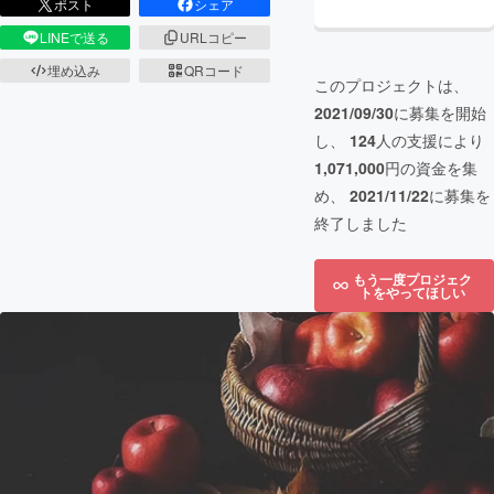
ポスト
シェア
LINEで送る
URLコピー
埋め込み
QRコード
このプロジェクトは、
2021/09/30
に募集を開始
し、
124
人の支援により
1,071,000
円の資金を集
め、
2021/11/22
に募集を
終了しました
もう一度プロジェク
トをやってほしい