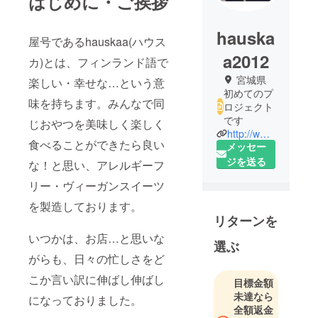
はじめに・ご挨拶
hauska
屋号であるhauskaa(ハウス
a2012
カ)とは、フィンランド語で
宮城県
楽しい・幸せな…という意
初めてのプ
味を持ちます。みんなで同
ロジェクト
です
じおやつを美味しく楽しく
http://www.instagram.com/hauskaa.jp/
食べることができたら良い
メッセー
ジを送る
な！と思い、アレルギーフ
リー・ヴィーガンスイーツ
を製造しております。
リターンを
いつかは、お店…と思いな
選ぶ
がらも、日々の忙しさをど
こか言い訳に伸ばし伸ばし
目標金額
未達なら
になっておりました。
全額返金