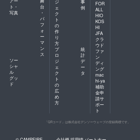
アー
舞
ジ
事
FOR
ト・
台
ェ
例
ALL
写真
・
ク
HIO
パ
ト
KOS
フ
の
HI
ォ
作
JFA
ー
り
クラ
マ
方
ウド
ン
プ
統
ファ
ス
ロ
計
ン
ソー
ジ
デ
ディ
シャ
ェ
ー
ング
ル
ク
タ
mac
グッ
ト
hi-ya
ド
の
補助
広
金申
め
請サ
方
ポー
ト
「QRコード」は株式会社デンソーウェーブの登録商標です。
© CAMPFIRE,
会社概
採用情
パートナー