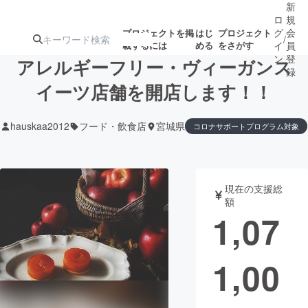
新
ロ
規
グ
会
プロジェクトを掲
はじ
プロジェクト
/
載するには
める
をさがす
イ
員
ン
登
アレルギーフリー・ヴィーガンス
録
イーツ店舗を開店します！！
人気のプロ
注目のリ
注目の新着プロ
募集終了が近いプ
もうすぐ公開
hauskaa2012
フード・飲食店
宮城県
コロナサポートプログラム対象
ジェクト
ターン
ジェクト
ロジェクト
されます
アート・写真
音楽
現在の支援総
額
1,07
テクノロジー・ガジェット
ゲーム・サ
映像・映画
書籍・雑誌
1,00
ビジネス・起業
チャレンジ