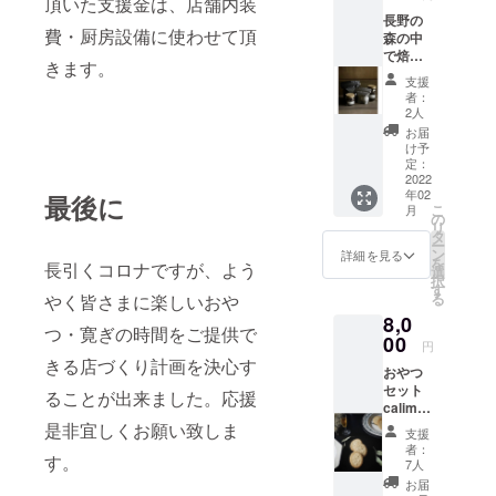
頂いた支援金は、店舗内装
いは最
長野の
後まで
費・厨房設備に使わせて頂
森の中
飽きず
で焙煎
ついつ
きます。
されて
い食べ
支援
いる、
てしま
者：
珈琲
いま
2人
calima(
す。 写
お届
カリマ)
真はイ
け予
さんの
メージ
定：
こだわ
2022
です。
年02
りの珈
最後に
クラウ
こ
月
琲豆。
ドファ
の
リ
深みが
ンディ
タ
ー
あるの
ング用
ン
詳細を見る
を
長引くコロナですが、よう
にスッ
に特別
選
択
キリ飲
に用意
す
る
やく皆さまに楽しいおや
みやす
して頂
8,0
い。そ
きま
つ・寛ぎの時間をご提供で
して豆
00
す。
円
が艶や
ハーフ
きる店づくり計画を決心す
おやつ
かで綺
サイズ
セット
麗。と
約60〜
ることが出来ました。応援
calima
ても美
65g×2
珈琲豆
是非宜しくお願い致しま
味しい
(味は同
支援
100g×1
うえ
じもの2
者：
す。
jouet
に、
瓶にな
7人
ハーフ
hauska
ります)
お届