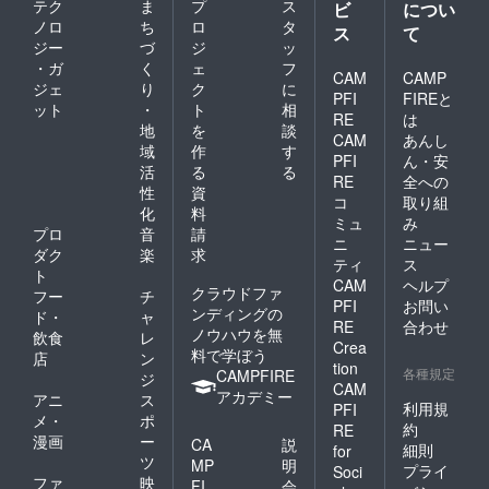
テク
ま
プ
ス
ビ
につい
ノロ
ち
ロ
タ
ス
て
ジー
づ
ジ
ッ
・ガ
く
ェ
フ
CAM
CAMP
ジェ
り
ク
に
PFI
FIREと
ット
・
ト
相
RE
は
地
を
談
CAM
あんし
域
作
す
PFI
ん・安
活
る
る
RE
全への
性
資
コ
取り組
化
料
ミュ
み
プロ
音
請
ニ
ニュー
ダク
楽
求
ティ
ス
ト
CAM
ヘルプ
クラウドファ
フー
チ
PFI
お問い
ンディングの
ド・
ャ
RE
合わせ
ノウハウを無
飲食
レ
Crea
料で学ぼう
店
ン
tion
各種規定
CAMPFIRE
ジ
CAM
アカデミー
アニ
ス
利用規
PFI
メ・
ポ
約
RE
漫画
ー
CA
説
細則
for
ツ
MP
明
プライ
Soci
ファ
映
FI
会