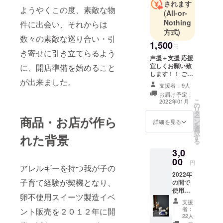
されます
ようやくこの度、素敵な物
(All-or-
Nothing
件に出会い、それからは
方式)
数々の素敵な巡り合い・引
1,500
円
き寄せに引き立てらるよう
声援＋支援 応援
宜しくお願い致
に、開店準備を始めること
します！！ ご購
が出来ました。
入＋ご来店時、
支援者：9人
楽しいひと時を
お届け予定：
お寛ぎください
こ
2022年01月
の
お礼の手紙を郵
リ
タ
送させていただ
ー
商品・お店が作ら
ン
きます。
詳細を見る
を
選
択
れた背景
す
る
3,0
00
円
アレルギーを持つ我が子の
2022年
子育て経験が契機となり、
の間で
使用で
卵不使用スイーツ製造イベ
きる
支援
イート
者：
ント販売を２０１２年に開
イン用
22人
ドリン