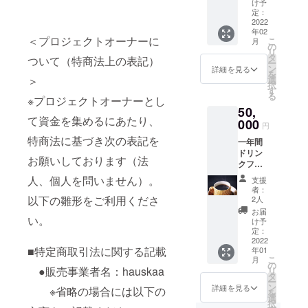
サイズ
aスイー
ご自身
け予
ジャム
ツに良
定：
で2瓶で
約60〜
2022
く合う
も◎ 誰
年02
65g×1
珈琲で
かにプ
＜プロジェクトオーナーに
こ
月
hauska
す。 今
の
レゼン
リ
aショー
後
タ
トした
ついて（特商法上の表記）
ー
トブ
hauska
ン
くなる
詳細を見る
を
レッド2
aでお取
＞
選
ジャム
択
枚入1袋
り扱い
す
です。
る
※プロジェクトオーナーとし
色々試
予定の
50,
して見
珈琲豆
て資金を集めるにあたり、
たい方
000
を先行
円
にお勧
でいか
特商法に基づき次の表記を
一年間
めです
がで
ドリン
しょう
お願いしております（法
クフ
か？ 今
リーパ
回クラ
人、個人を問いません）。
支援
スポー
ウド
者：
ト 一枚
以下の雛形をご利用くださ
ファン
2人
に付き
ディン
お届
い。
お一人
グ用に
け予
様でご
定：
特別に
利用く
2022
焙煎し
■特定商取引法に関する記載
年01
ださ
てくだ
こ
月
い。 一
の
さいま
●販売事業者名：hauskaa
リ
日一回
タ
す。
ー
ご利用
ン
100g×2
詳細を見る
※省略の場合には以下の
を
出来ま
選
(豆の種
択
す。 一