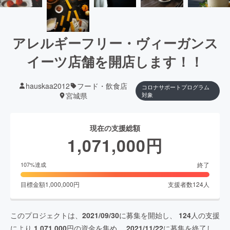
アレルギーフリー・ヴィーガンス
イーツ店舗を開店します！！
hauskaa2012
フード・飲食店
コロナサポートプログラム
宮城県
対象
現在の支援総額
1,071,000
円
終了
107
%達成
目標金額
1,000,000
円
支援者数
124
人
このプロジェクトは、
2021/09/30
に募集を開始し、
124
人の支援
により
1,071,000
円の資金を集め、
2021/11/22
に募集を終了し