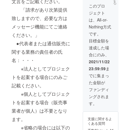
す
文言をご記載ください。
類は同
る
か月最
じもの
このプロ
大5回迄
「請求があり次第提供
でお届
ジェクト
ご利用
けです)
致しますので、必要な方は
頂けま
は、All-or-
す。 混
メッセージ機能にてご連絡
Nothing方式
雑時等
でテイ
です。
ください。」
クアウ
目標金額を
ト対応
●代表者または通信販売に
させて
達成した場
頂く場
関する業務の責任者の氏
合にのみ、
合がご
名：・・・
ざいま
2021/11/22
す。 パ
※法人としてプロジェク
23:59:59
ま
スポー
ト紛失
でに集まっ
トを起案する場合にのみご
時は再
た金額が
発行出
記載ください。
来かね
ファンディ
ますの
※個人としてプロジェク
ングされま
で、一
トを起案する場合（販売事
年間大
す。
事にお
業者が個人）は不要となり
持ちく
ださ
ます。
支援に関するよ
い。
くある質問
※省略の場合には以下の