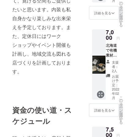
て、寛げる空間もご提供し
こ
月
ガン焼
絶品。
の
リ
き菓子
今回ク
タ
たいと思います。内装も私
ー
セット
ラウド
ン
詳細を見る
を
をクラ
ファン
自身かなり楽しみな出来栄
選
択
ウド
ディン
す
る
えを予定しております。ま
ファン
グ用に
7,0
ディン
特別に
た、定休日にはワーク
グ用に
00
ヴィー
円
お届け
ガン弁
ショップやイベント開催も
北海道
させて
当を
で有機
いただ
作って
計画し、地域交流も図れる
素材を
きま
下さい
使用し
す。 写
ます。
店づくりを計画しておりま
支援
てつく
真はイ
クール
者：
る
メージ
す。
便で配
2人
jouet(ジ
です
送予定
お届
ュエ)さ
届いた
け予
んの
定：
その日
ジャム
2022
にお召
年02
は、美
し上が
こ
月
味しさ
の
りくだ
リ
は勿
タ
さい。
資金の使い道・ス
ー
論！！
ン
詳細を見る
を
パッ
選
択
ケジュール
ケージ
す
る
も素敵
7,5
で優し
い味わ
00
円