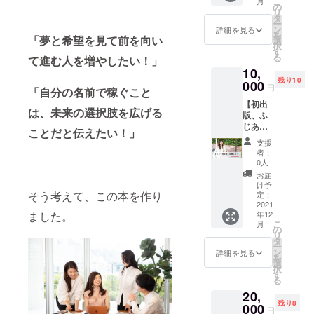
こ
月
トで描
時を
の
ベート
約束出
リ
きま
メール
タ
なお話
来かね
ー
す。 さ
にてご
ン
や、ふ
ます。
詳細を見る
を
らに希
「夢と希望を見て前を向い
連絡さ
選
じあや
（場合
択
望者に
せてい
す
が今ま
によっ
る
て進む人を増やしたい！」
は！夫
ただき
でどん
てコメ
10,
婦のイ
ます。
な風に
ントい
残り10
ンスタ
000
夢を叶
ただい
円
「自分の名前で稼ぐこと
グラム
えてき
た内容
【初出
アカウ
たの
に関し
は、未来の選択肢を広げる
版、ふ
ントご
か、夢
てお答
じあや
登場
を叶え
えする
ことだと伝えたい！」
を応援
権。 運
る秘訣
ことも
支援
した
用開始
なども
ござい
者：
い！】
して5ヶ
0人
お伝え
ます）
「ふ
月目に
する予
※録画録
お届
じあや
8000
け予
定です
音不
初出版
そう考えて、この本を作り
フォロ
定：
♡ ま
可、リ
をただ
2021
ワー！
た、当
アルタ
年12
ました。
応援し
インタ
日 書籍
イムで
こ
月
た
ビュー
の
をお持
のみ視
リ
い！」
記事が2
タ
ちいた
聴可能
ー
という
回、
ン
詳細を見る
だいた
となり
を
お声を
Yahoo!
選
方に
ます。
択
いただ
ニュー
す
は、ふ
アーカ
る
きまし
スに転
じあや
イブの
20,
た。 そ
載！ 男
がその
用意は
残り8
んなみ
000
女の違
場でサ
ござい
円