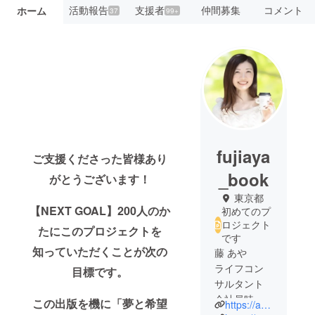
活動報告
支援者
仲間募集
コメント
ホーム
37
99+
fujiaya
ご支援くださった皆様あり
_book
がとうございます！
東京都
【NEXT GOAL】200人のか
初めてのプ
ロジェクト
たにこのプロジェクトを
です
知っていただくことが次の
藤 あや
ライフコン
目標です。
サルタント
会社員時代
この出版を機に「夢と希望
https://ameblo.jp/ayacococh/
に年間売上1