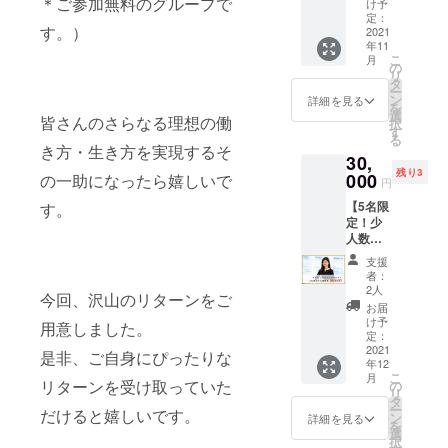
名様限
＊ご参加無料のグループで
す。 ・
け予
たは
しま
定ディ
お電話
定：
カップ
しょ
す。）
ナー
2021
をさせ
ルの顔
う！ ※
年11
会】 ・
ていた
写真を
神奈川
こ
月
少人数
だく日
の
お送り
県の緊
リ
ディ
時を
タ
いただ
急事態
ー
ナー会
メール
ン
詳細を見る
き、イ
宣言等
を
にご参
にてご
選
ラスト
皆さんのさらなる理想の働
の状況
択
加いた
連絡さ
す
をメー
によっ
る
だけま
せてい
き方・生き方を実現するそ
ルにて
ては、
30,
す。 当
ただき
お送り
延期に
残り3
日、本
000
の一助になったら嬉しいで
ます。
しま
円
なる可
をお持
す。 ＊
能性が
【5名限
す。
ちいた
さらに
ござい
定！少
だいた
ご希望
ます。
人数オ
方には
の方
日程延
ンライ
サイン
は、あ
支援
期とな
ング
を致し
者：
なたの
り振替
ループ
ます。
2人
カップ
今回、沢山のリターンをご
日に参
コンサ
みなさ
お届
ルエピ
加でき
ル】 ・
んで特
け予
用意しました。
ソード
ない場
ふじあ
別な夜
定：
を漫画
合は、
や5名限
2021
を過ご
是非、ご自身にぴったりな
にして
手数料
年12
定のオ
しま
夫婦の
こ
を差し
月
ンライ
リターンを受け取っていた
しょう
の
インス
リ
引いて
ング
♡ 開
タ
タグラ
ー
返金さ
だけると嬉しいです。
ループ
催日：
ン
詳細を見る
ムに掲
を
せてい
コンサ
11月27
選
載致し
択
ただき
ル 相談