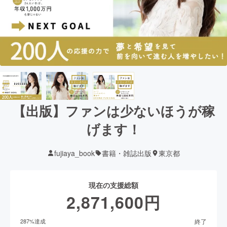
【出版】ファンは少ないほうが稼
げます！
fujiaya_book
書籍・雑誌出版
東京都
現在の支援総額
2,871,600
円
終了
287
%達成