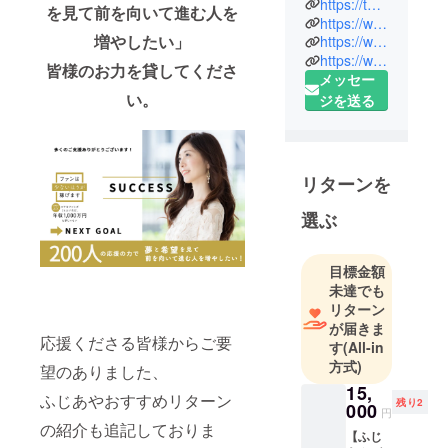
https://twitter.com/fujiaya_book
を見て前を向いて進む人を
億円のセー
https://www.facebook.com/groups/603583274141825
増やしたい」
https://www.youtube.com/channel/UCE1Q2_oBO-pvs2s2dMLizRg
ルス実績。
https://www.instagram.com/f.ayacococh/
2017年会社
皆様のお力を貸してくださ
メッセー
を退職して
い。
ジを送る
独立後、200
名以上のビ
ジネス構築
支援サポー
リターンを
トを行う。
選ぶ
現在はス
クール運
営、ラジオ
目標金額
パーソナリ
未達でも
ティなどの
リターン
が届きま
メディア活
応援くださる皆様からご要
す
(All-in
動など幅広
方式)
望のありました、
く活動して
15,
いる。
ふじあやおすすめリターン
残り2
000
円
2021年11月
の紹介も追記しておりま
【ふじ
に初著書