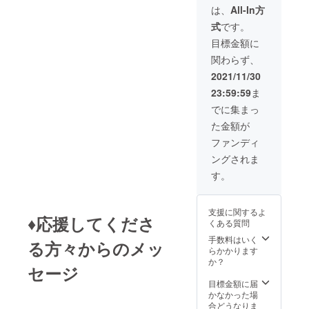
る・不
グルー
向性相
で状況
は、
All-In方
安を感
プ
談、ブ
が大き
式
です。
じる・
チャッ
ラン
く変わ
焦って
トでご
ディン
る場
目標金額に
しま
相談い
グ、
合、期
関わらず、
う・・
ただけ
SNS発
限延期
・」そ
ます。
信添
となる
2021/11/30
んなと
削、商
可能性
23:59:59
ま
きにど
品設
がござ
うやっ
計、集
いま
でに集まっ
て自分
客まで
す。
た金額が
と向き
をサ
合って
ポート
ファンディ
きた
しま
ングされま
か？こ
す。 12
こでし
月から
す。
か手に
の4ヶ月
入らな
間、月
い「願
に2回の
支援に関するよ
いを叶
オンラ
♦︎応援してくださ
くある質問
えるた
イン
めの実
ミー
手数料はいく
る方々からのメッ
践ワー
ティン
らかかります
ク付き
グ実
か？
セージ
ノー
施。 日
ト」で
頃の質
目標金額に届
す。効
問は、
かなかった場
果的な
グルー
合どうなりま