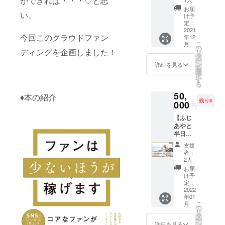
ができれば・・・♡と思
あなた
お届
い、
だけの
け予
ために
定：
スペ
2021
今回このクラウドファン
年12
シャル
こ
月
ギフト
の
ディングを企画しました！
リ
セレク
タ
ー
ト♡ お
ン
詳細を見る
を
誕生日
選
択
やクリ
す
る
スマス
50,
のプレ
♦︎本の紹介
残り8
ゼント
000
円
に。 特
【ふじ
別な日
あやと
でなく
半日リ
ても、
トリー
日頃か
支援
ト @ヒ
ら頑
者：
ルトン
張って
2人
小田
いる自
お届
原】 日
分を
け予
時 :
労って
定：
2022年
2022
あげて
年01
1月14日
くださ
こ
月
(金)
い♡
の
リ
10:30-
「いつ
タ
ー
17:30
もあり
ン
詳細を見る