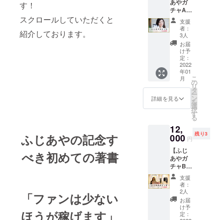
あやガ
す！
「ファンは
チャA
少ないほう
＆サイ
スクロールしていただくと
支援
ン入り
が稼げま
者：
紹介しております。
書籍１
3人
す」をWAVE
冊】 ふ
お届
出版より出
じあや
け予
が愛用
定：
版。
してい
2022
年01
る美容
こ
月
グッズ
の
リ
をセレ
タ
ー
クト。
ン
詳細を見る
を
ふじあ
選
択
や愛用
す
る
グッズ
12,
をお届
残り3
ふじあやの記念す
け♡ご
000
円
自身へ
【ふじ
のギフ
べき初めての著書
あやガ
トとし
チャB
てはも
＆サイ
ちろ
支援
ン入り
ん、男
者：
書籍1
性は奥
2人
「ファンは少ない
冊】 幸
様や恋
お届
運をも
人への
け予
ほうが稼げます」
たらす
ギフト
定：