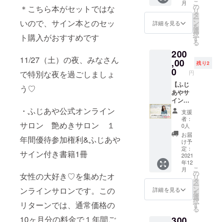
いて返
こ
月
びいた
セー
salon
の
＊こちら本がセットではな
金させ
リ
だけま
ジ】
タ
ていた
ー
す。 ※
・新刊
いので、サイン本とのセッ
ン
詳細を見る
だきま
を
日程
「ファ
選
す。
択
ト購入がおすすめです
は、別
ンは少
す
る
途調整
ないほ
200
致しま
うが稼
11/27（土）の夜、みなさん
す。
げま
,00
残り2
メール
す」50
0
で特別な夜を過ごしましょ
円
にてご
冊。 ・
連絡さ
ふじあ
【ふじ
う♡
せてい
や直筆
あやサ
ただき
サイン
イン付
ます。
入り。
き書籍
・ふじあや公式オンライン
支援
をお送
100冊
者：
サロン 艶めきサロン １
りしま
セット&
0人
す。 ・
電話に
お届
年間優待参加権利&ふじあや
お電話
て15分
け予
をさせ
お礼の
定：
サイン付き書籍1冊
ていた
個別
2021
年12
だく日
メッ
こ
月
時を
セー
の
女性の大好き♡を集めたオ
リ
メール
ジ】
タ
ー
にてご
・新刊
ン
ンラインサロンです。この
詳細を見る
を
連絡さ
「ファ
選
択
せてい
ンは少
リターンでは、通常価格の
す
る
ただき
ないほ
10ヶ月分の料金で１年間ご
300
ます。
うが稼