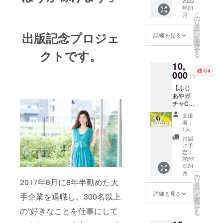
ラッ
2022
として
年01
キーア
などぜ
こ
月
イテム
ひご活
の
リ
をセレ
用下さ
タ
ー
クト こ
出版記念プロジェ
い♡"
ン
詳細を見る
を
れを
選
択
使って
す
クトです。
る
運気上
10,
昇し
残り4
た！と
000
円
感じて
【ふじ
いて、
あやガ
よく身
チャC＆
近な大
サイン
切な人
支援
入り書
にプレ
者：
籍1冊】
ゼント
1人
ふじあ
してい
お届
やおす
るおす
け予
すめの
すめ
定：
バズ
2022
グッズ
年01
グッズ
をお届
こ
月
をセレ
け♡
の
リ
2017年8月に8年半勤めた大
クト！
タ
ー
しずか
ン
詳細を見る
手企業を退職し、300名以上
を
ちゃん
選
択
並みに
す
の”好きなことを仕事にして
る
お風呂