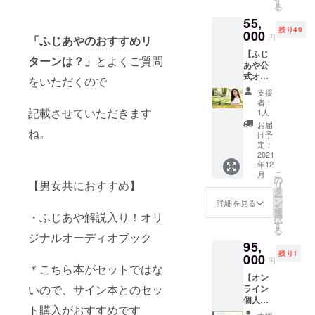
日
す
ます。
る
ます。
内容
（土）
（漫画
55,
は、起
18時〜
の内容
残り49
業副
000
の予
円
は、イ
「ふじあやのおすすめリ
業、ビ
定。
ラスト
【ふじ
ジネ
（お時
ターンは？」
とよくご質問
レー
あや公
ス、
間前後
ターと
式オン
SNS発
する可
をいただくので
要相
ライン
信、人
能性が
支援
談。）
サロ
間関
ござい
者：
ン 艶
記載させていただきます
係・
ます）
1人
めきサ
パート
場所：
お届
ね。
ロン
ナー
東京都
け予
１年間
シップ
定：
内 レス
優待参
2021
相談、
トラン
年12
加権利&
お金、
での
こ
月
ふじあ
目標達
の
ディ
【男女共におすすめ】
リ
やサイ
成方法
タ
ナー、
ー
ン付き
などお
ン
乾杯の
詳細を見る
を
書籍1
好きな
選
ドリン
・ふじあや解説入り！オリ
択
冊】 ・
テーマ
す
ク代は
る
新刊
をお選
ジナルオーディオブック
含まれ
95,
「ファ
びいた
ており
残り1
ンは少
000
だけま
ます。
円
＊こちら本がセットではな
ないほ
す。 開
※開
【オン
うが稼
催日：
催日
いので、サイン本とのセッ
ライン
げま
12月11
時、場
個人コ
す」１
日
所は
ト購入がおすすめです
ンサル
冊。 ・
（土）