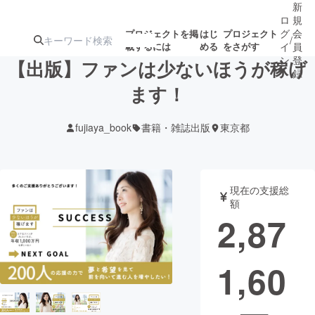
新
ロ
規
グ
会
プロジェクトを掲
はじ
プロジェクト
/
載するには
める
をさがす
イ
員
ン
登
【出版】ファンは少ないほうが稼げ
録
ます！
人気のプロ
注目のリ
注目の新着プロ
募集終了が近いプ
もうすぐ公開
fujiaya_book
書籍・雑誌出版
東京都
ジェクト
ターン
ジェクト
ロジェクト
されます
アート・写真
音楽
現在の支援総
額
2,87
テクノロジー・ガジェット
ゲーム・サ
1,60
映像・映画
書籍・雑誌
ビジネス・起業
チャレンジ