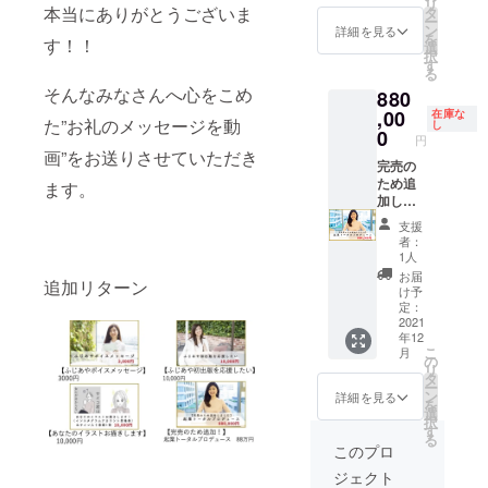
リ
円相
ス。 方
本当にありがとうございま
費込
タ
ー
当）。
向性相
み。 ※3
ン
詳細を見る
を
す！！
使い方
談、ブ
時間の
選
択
解説動
ラン
うちに
す
る
画付
ディン
飲食、
そんなみなさんへ心をこめ
880
き。 ＊
グ、
移動を
ふじあ
SNS発
,00
伴う場
在庫な
た”お礼のメッセージを動
し
やが夢
信添
合は各
0
円
を叶え
削、商
自費用
画”をお送りさせていただき
るにあ
品設
完売の
負担。
たって
計、集
ため追
※内容は
ます。
実践し
客まで
加しま
双方合
ていた
をサ
した！
意の
支援
ワーク
ポート
【起業
上、事
者：
の内容
しま
トータ
前に決
1人
を１冊
す。 12
ルプロ
定。 ※
お届
追加リターン
のノー
月から
デュー
公共の
け予
トにま
の4ヶ月
ス＋書
場所に
定：
とめま
間、月
籍10
2021
てお会
年12
した！
に2回の
冊】 ふ
いしま
こ
月
「叶え
オンラ
じあや
す。 有
の
リ
たいこ
イン
が個別
効期
タ
ー
とはあ
ミー
にあな
限：
ン
詳細を見る
を
るけ
ティン
たの起
2022年
選
択
ど、な
グ実
業をプ
4月末ま
す
る
んだか
施。 日
ロ
で ※緊
このプロ
モヤモ
頃の質
デュー
急事態
ジェクト
ヤす
問は、
ス。 方
宣言等