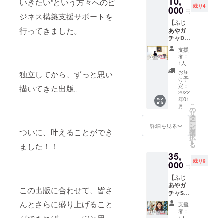
10,
が大好
いきたい”という方々へのビ
残り4
きふじ
000
円
ジネス構築支援サポートを
あやの
【ふじ
おすす
行ってきました。
あやガ
めバス
チャD＆
グッズ
サイン
セット
支援
入り書
です。
者：
籍1冊】
1人
最高に
お届
独立してから、ずっと思い
癒され
け予
るおす
定：
描いてきた出版。
すめの
2022
年01
香り
こ
月
グッズ
の
リ
をセレ
タ
ー
クト！
ン
詳細を見る
を
ついに、叶えることができ
香りで
選
択
おうち
す
る
ました！！
時間の
35,
質が変
残り9
わる！
000
円
ふじあ
【ふじ
やのお
あやガ
すすめ
この出版に合わせて、皆さ
チャS＆
香り
サイン
グッズ
んとさらに盛り上げること
支援
入り書
セット
者：
籍1冊】
です。
1人