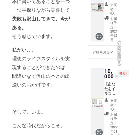
入らな
本に書いてあることを一つ
の個別
ご参加
ンサル
す！
い「願
支援
メッ
くださ
の内容
（回答
者：
一つ手探りながら実践して
いを叶
セージ
い。ふ
（相談
時間
6人
えるた
＆ふじ
じあや
者さま
失敗も沢山してきて、今が
は、お
お届
めの実
あやサ
もあな
の個人
一人さ
け予
践ワー
イン付
ある。
たの "本
が特定
定：
ま５分
ク付き
き書籍
2021
当の想
される
を目安
ノー
そう感じています。
年12
５冊】
い" を引
ような
としま
ト」で
こ
月
・新
き出す
こと）
の
す） ・
す。効
リ
刊
お手伝
を、外
タ
事前に
果的な
私がいま、
ー
「ファ
いをさ
で公言
ン
視聴参
詳細を見る
使い方
を
ンは少
せてい
するこ
選
加いた
理想のライフスタイルを実
の解説
択
ないほ
ただき
とはご
す
だける
動画付
る
うが稼
ますの
遠慮く
URLを
現することができたのは
きで
10,
げま
で、何
ださ
メール
す！ こ
残り4
す」５
000
間違いなく沢山の本との出
でもお
い。 ※
にてお
円
ちら国
冊。 ・
気軽に
こちら
送りい
内配送
【あな
逢いのおかげです。
ふじあ
ご質問
のリ
たしま
に限り
たをイ
や直筆
くださ
ターン
す。 収
お送り
ラスト
サイン
いね。
は、公
録日
いたし
で描き
入り。
リト
開コン
時：
支援
ます。
ます！
をお送
リート
サルの
2021
者：
＆サイ
りしま
では、
視聴権
1人
年 12
そして、いま。
ン付き
す。 ・
普段は
となり
月2日
お届
書籍１
お電話
お話で
ます。
け予
（木）
冊】 あ
をさせ
定：
きない
質問へ
20:00~
こんな時代だからこそ。
なたを
2022
ていた
ような
のお答
22:00
年01
イラス
だく日
プライ
えはお