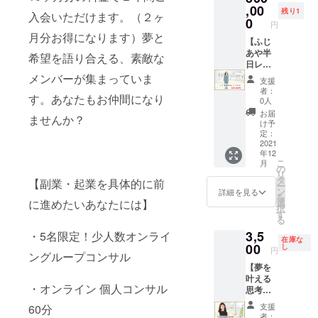
げま
,00
残り1
入会いただけます。（２ヶ
す」100
0
円
冊。 ・
月分お得になります）夢と
ふじあ
【ふじ
や直筆
あや半
希望を語り合える、素敵な
サイン
日レン
入り。
タル
メンバーが集まっていま
支援
をお送
３時
者：
す。あなたもお仲間になり
りしま
間】 ふ
0人
す。 ・
じあや
お届
ませんか？
お電話
と３時
け予
をさせ
間一緒
定：
ていた
に過ご
2021
年12
だく日
せる権
こ
月
時を
利で
の
リ
メール
す。☆
タ
【副業・起業を具体的に前
ー
にてご
女性限
ン
詳細を見る
を
連絡さ
定。男
に進めたいあなたには】
選
択
せてい
性は直
す
る
ただき
接面識
3,5
・5名限定！少人数オンライ
ます。
ある方
在庫な
のみ購
00
し
円
ングループコンサル
入いた
【夢を
だけま
叶える
す。 活
・オンライン 個人コンサル
思考整
用例）
理術
ランチ
支援
60分
ノート1
をした
者：