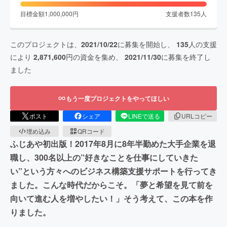
目標金額
1,000,000
円
支援者数
135
人
このプロジェクトは、
2021/10/22
に募集を開始し、
135
人の支援
により
2,871,600
円の資金を集め、
2021/11/30
に募集を終了し
ました
もう一度プロジェクトをやってほしい
ポスト
シェア
LINEで送る
URLコピー
埋め込み
QRコード
ふじあや初出版！2017年8月に8年半勤めた大手企業を退
職し、300名以上の”好きなことを仕事にしていきた
い”という方々へのビジネス構築支援サポートを行ってき
ました。こんな時代だからこそ。「夢と希望を見て前を
向いて進む人を増やしたい！」そう考えて、この本を作
りました。