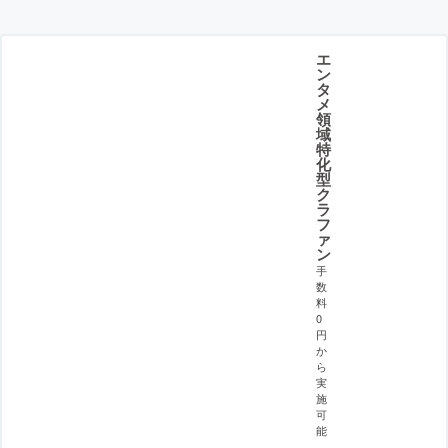
エ
ン
タ
メ
領
域
特
化
型
ク
ラ
フ
ァ
ン
手
数
料
0
円
か
ら
実
施
可
能
。