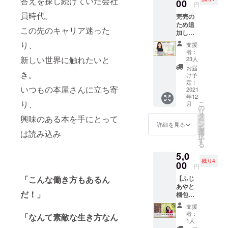
答えを探し続けていた会社
届けし
00
書」に
円
き合
ます。
お使い
い、海
員時代。
完売の
＊お名
くださ
や自然
ため追
前入り
い。 ＊
この先のキャリア迷った
を眺め
加しま
のサイ
録音音
なが
した！
ン本は
り、
源は、
支援
ら、心
【夢を
こちら
メール
者：
と体を
叶える
のみで
新しい世界に触れたいと
23人
でお送
整えて
思考整
す。 ■
りしま
お届
いきま
き。
理術
必須
け予
す。
す。 ラ
ノート1
書いて
定：
ンチも
いつもの本屋さんに立ち寄
冊（使
2021
欲しい
ご用意
年12
い方解
お名前
り、
してお
こ
月
説動画
は、備
の
ります
リ
付き）
考欄に
タ
興味のある本を手にとって
ので、
ー
＆ふじ
記載く
ン
詳細を見る
みんな
を
あやサ
ださ
選
は読み込み
でお食
択
イン付
い。
す
事を楽
る
き書籍1
・初著
しんだ
5,0
冊】 ・
書
り、お
残り4
初著書
00
「ファ
円
散歩を
「ファ
ンは少
して軽
「こんな働き方もあるん
【ふじ
ンは少
ないほ
く体を
あやと
ないほ
うが稼
動か
だ！」
梱包作
うが稼
げま
し、森
業＆サ
げま
す」１
支援
林浴を
イン入
す」１
冊。 ・
者：
「なんて素敵な生き方なん
した
り書
冊。 ・
ふじあ
1人
り・・
籍】