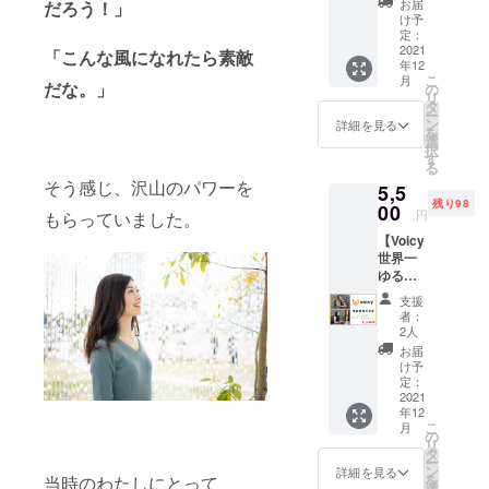
ふじあ
や直筆
お届
だろう！」
・。リ
クラウ
や直筆
サイン
け予
ラック
ドファ
サイン
定：
入り。
スしな
ンディ
2021
入り。
「こんな風になれたら素敵
お名前
がら今
年12
ングの
・夢を
入り。
こ
の自分
月
リター
だな。」
叶える
の
を国内
リ
をみつ
ン梱包
思考整
タ
配送に
ー
め、み
作業を
理術
ン
限りお
詳細を見る
を
んなで
お手伝
ノート1
選
送りい
択
楽しく
いして
冊
す
たしま
る
夢を語
くださ
（2000
す。
そう感じ、沢山のパワーを
り合い
5,5
る方向
円相
なが
残り98
けのリ
00
当）。
円
もらっていました。
ら、理
ターン
使い方
想の未
【Voicy
になり
解説動
来を描
世界一
ます。
画付
きま
ゆる〜
ふじあ
き。 ＊
しょ
い幸せ
やのお
ふじあ
支援
う！ セ
の帝王
手伝い
やが夢
者：
ルフ
学オン
をしな
を叶え
2人
コーチ
ライン
がら楽
るにあ
お届
ングの
収録ラ
しい時
たって
け予
時間
イブ視
間を過
定：
実践し
は、
聴権利
2021
ごしま
ていた
ワーク
年12
＆サイ
しょ
ワーク
こ
月
を通し
ン付き
う！ 12
の
の内容
リ
てあな
書籍１
月5日ま
タ
を１冊
ー
たが本
冊】
たは12
ン
のノー
詳細を見る
を
当時のわたしにとって、
当に大
・本田
月12日
選