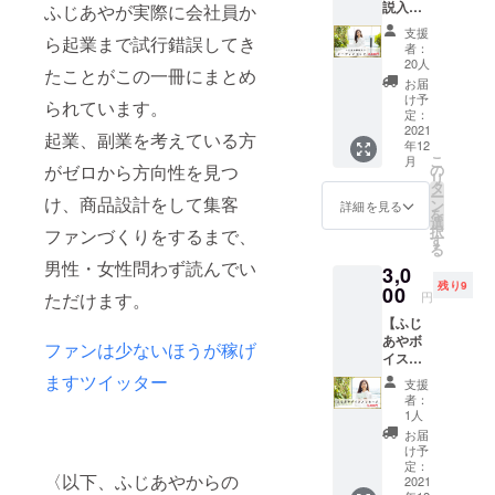
説入
ふじあやが実際に会社員か
ふじあ
駅に集
人への
り】オ
や直筆
合
ギフト
支援
ら起業まで試行錯誤してき
リジナ
サイン
10:30
として
者：
ルオー
入り。
ふじあ
20人
などぜ
たことがこの一冊にまとめ
ディオ
を国内
やより
ひご活
お届
ブック
配送に
ご挨拶
け予
用下さ
られています。
〜書籍
限りお
定：
11:00
い♡
朗読＆
2021
送りい
セルフ
起業、副業を考えている方
年12
解説オ
たしま
コーチ
こ
月
リジナ
す。
がゼロから方向性を見つ
の
ング
リ
ル音
タ
ワーク
ー
け、商品設計をして集客
源〜 ・
ン
①
詳細を見る
を
「ファ
選
12:30
択
ファンづくりをするまで、
ンは少
す
昼食
る
ないほ
14:00
男性・女性問わず読んでい
3,0
うが稼
周辺を
残り9
げま
00
散策
ただけます。
円
す」著
（森林
【ふじ
書ふじ
浴）
あやボ
あやが
ファンは少ないほうが稼げ
15:00
イス
オリジ
セルフ
メッ
ナルで
ますツイッター
コーチ
支援
セージ
朗読と
ング
者：
＆サイ
解説し
1人
ワーク
ン付き
た音声
②
お届
書籍１
デー
け予
16:00
冊】 ふ
タ。 著
定：
シェア
〈以下、ふじあやからの
じあや
2021
書の内
タイム