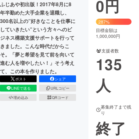
0
円
ふじあや初出版！2017年8月に8
まちづくり・地域活性化
年半勤めた大手企業を退職し、
300名以上の”好きなことを仕事に
287%
していきたい”という方々へのビ
目標金額は
CAMPFIRE for Social Good
CAMPFIRE Creation
1,000,000円
ジネス構築支援サポートを行って
CAMPFIREふるさと納税
machi-ya
コミュニティ
きました。こんな時代だからこ
支援者数
そ。「夢と希望を見て前を向いて
135
進む人を増やしたい！」そう考え
て、この本を作りました。
人
ポスト
シェア
LINEで送る
URLコピー
埋め込み
QRコード
募集終了まで残
り
終了