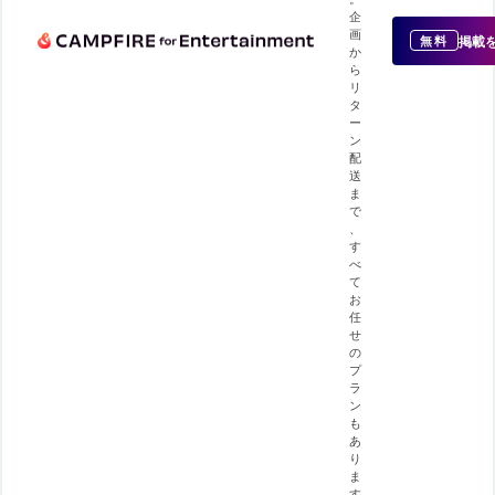
企
画
掲載
無料
か
ら
リ
タ
ー
ン
配
送
ま
で
、
す
べ
て
お
任
せ
の
プ
ラ
ン
も
あ
り
ま
す