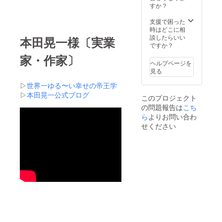
使い方
プ
すか？
の解説
チャッ
動画付
トでご
支援で困った
きで
相談い
時はどこに相
す！ こ
ただけ
談したらいい
本田晃一様〔実業
ちら国
ます。
ですか？
内配送
書籍
家・作家〕
に限り
は、ご
ヘルプページを
お送り
自身の
見る
いたし
書き込
ます。
み用と
▷
世界一ゆる〜い幸せの帝王学
保管用
▷
本田晃一公式ブログ
このプロジェクト
に。 そ
の問題報告は
こち
してぜ
ひ、副
ら
よりお問い合わ
業・起
せください
業を考
える周
りの方
へプレ
ゼント
されて
くださ
いね。