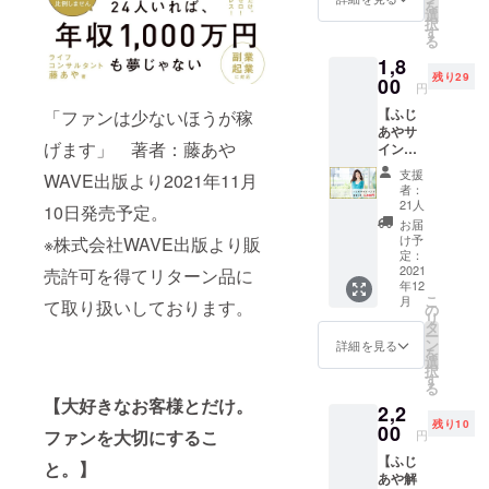
を
＊ 交通
がと
選
択
費はご
う」の
す
る
負担く
気持ち
1,8
ださ
を込め
残り29
い。 ＊
00
て、ふ
円
小田原
じあや
【ふじ
「ファンは少ないほうが稼
駅から
からの
あやサ
ホテル
スペ
げます」 著者：藤あや
イン付
まで無
シャル
き書籍1
料の
メッ
支援
WAVE出版より2021年11月
冊】 サ
シャト
セージ
者：
イン付
ルバス
カード
21人
10日発売予定。
き書籍
をお出
付きで
お届
を支援
ししま
お届け
け予
※株式会社WAVE出版より販
者さま
す。
定：
します
に郵送
2021
売許可を得てリターン品に
（詳細
♡ 何が
年12
でお届
はお申
届くか
こ
月
て取り扱いしております。
けしま
し込み
の
は、お
リ
す。
後にお
タ
楽しみ
ー
・初著
伝えし
ン
に！♡
詳細を見る
を
書
ま
選
ご自身
択
「ファ
す。）
す
へのギ
る
ンは少
＜タイ
フトと
【大好きなお客様と
だけ。
2,2
ないほ
ムスケ
しては
残り10
うが稼
00
ジュー
もちろ
ファンを大切にするこ
円
げま
ル＞
ん、 男
【ふじ
す」１
10:00
と。】
性は奥
あや解
冊。 ・
小田原
様や恋