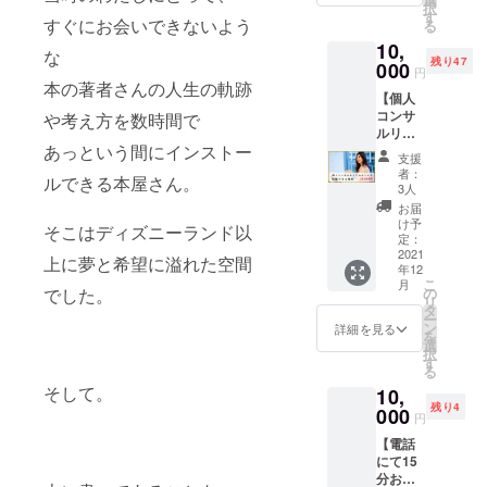
トにま
択
切にし
晃一さ
に都内
す
とめま
すぐにお会いできないよう
る
たい価
んの人
にて参
した！
値観を
10,
気番
加でき
「叶え
な
みつ
残り47
組”世界
000
る方に
たいこ
円
け、"あ
一ゆ
限りま
本の著者さんの人生の軌跡
とはあ
なただ
【個人
る〜い
す。 参
るけ
けの幸
コンサ
幸せの
や考え方を数時間で
加可能
ど、な
せの軸"
ルリア
帝王
な日時
んだか
あっという間にインストー
を構築
ルタイ
学”収録
（日
モヤモ
支援
してい
ム 視聴
ライブ
中）に
ヤす
者：
ルできる本屋さん。
きま
権】 ・
配信を
お越し
3人
る・不
す。
個人コ
リアル
くださ
安を感
お届
「内観
ンサル
タイム
い。
け予
じる・
そこはディズニーランド以
をする
の様子
で視聴
定：
場所な
焦って
のが苦
をリア
2021
参加で
どの詳
しま
上に夢と希望に溢れた空間
年12
手」と
ルタイ
きる権
細は
う・・
こ
月
いう方
ムでオ
利とな
の
でした。
メール
・」そ
リ
も、み
ンライ
りま
タ
にてご
んなと
ー
んなで
ンでご
す。 ・
ン
連絡さ
詳細を見る
きにど
を
シェア
視聴頂
あなた
選
せてい
うやっ
択
するこ
けま
の質問
す
ただき
て自分
る
とで新
す。 ・
が選ば
ます。
と向き
そして。
10,
しい気
開催
れる
合って
残り4
づきが
日：12
000
と、そ
きた
円
生まれ
月7日
の場で
か？こ
【電話
ますの
（火）
直接答
こでし
にて15
で、安
20時〜
えをも
か手に
分お礼
心して
※公開コ
らえま