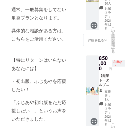
冊（使
り、
30人
い方解
ショッ
通常、一般募集をしてない
お届
説動画
ピング
け予
付き）
した
定：
単発プランとなります。
＆ふじ
2021
り、カ
年12
あやサ
フェで
こ
月
具体的な相談がある方は、
イン付
おしゃ
の
リ
き書籍1
べりし
タ
ー
こちらをご活用ください。
冊】 ・
たり、
ン
詳細を見る
を
初著書
パワー
選
択
「ファ
スポッ
す
る
ンは少
トを
850
ないほ
巡った
【特にリターンはいらない
うが稼
,00
り。お
在庫な
し
げま
悩み相
0
あなたには】
円
す」１
談、ビ
冊。 ・
【起業
ジネス
ふじあ
トータ
・初出版、ふじあやを応援
相談な
や直筆
ルプロ
どもし
したい！
サイン
デュー
ていた
支援
入り。
ス】 ふ
だけま
者：
・夢を
じあや
す。 ※
1人
「ふじあや初出版をただ応
叶える
が個別
国内で
お届
思考整
にあな
あれば
け予
援したい！」というお声を
理術
たの起
待ち合
定：
ノート1
業をプ
2021
わせ場
いただきました。
年12
冊
ロ
所まで
こ
月
（2000
デュー
の交通
の