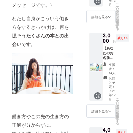
年12
から、
容をふ
17:30
メッセージです。〉
こ
月
「その
じあや
の
終了予
リ
ままの
の声で
タ
定 ＊ス
ー
あなた
お届
ン
詳細を見る
ケ
わたし自身がこういう働き
を
で大丈
け！
選
ジュー
択
夫」
オー
す
方をするきっかけは、何を
ルは変
る
「今日
ディオ
更にな
3,0
も素敵
隠そう
たくさんの本との出
ブック
る場合
残り16
な１日
00
は家事
がござ
円
会い
です。
にな
しなが
いま
【あな
る！」
ら移動
す。 日
たのお
など。
中メイ
常から
名前入
元気が
クしな
離れ
り！ふ
出る！
がら、
て、自
支援
じあや
ボイス
など
者：
然の中
サイン
メッ
「なが
14人
でゆっ
付き書
セージ
ら聴
お届
くり自
籍1冊】
をお届
き」が
け予
分と向
あなた
けしま
定：
できて
き合
のお名
2021
す。 ＊
とって
う。 半
年12
前を入
収録音
も便
日リト
こ
月
れた、
源は、
の
利。
リート
リ
サイン
メール
タ
日々、
でリ
ー
付き書
でお送
ン
お忙し
詳細を見る
ラック
を
籍を支
りしま
働き方やこの先の生き方の
選
いあな
スしな
択
援者さ
す。
す
たの
がら自
る
正解が分からずに、
まに郵
「なが
分の内
4,0
送でお
ら読
側と向
残り7