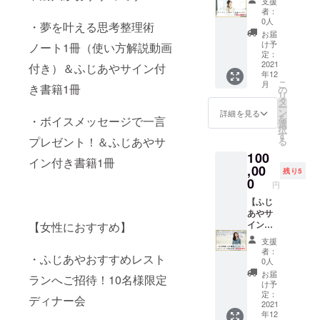
メール
支援
60分】
ふじあ
10時〜
にてご
者：
マン
や直筆
※メール
0人
連絡を
・夢を叶える思考整理術
ツーマ
サイン
にて
させて
お届
ンコン
入り。
URLを
け予
ノート1冊（使い方解説動画
いただ
サルを
・ふじ
定：
お送り
きま
60分
2021
あや公
付き）＆ふじあやサイン付
いたし
す。
年12
間、受
式オン
ます。
※東京都
こ
月
き書籍1冊
けられ
ライン
の
※所要時
の緊急
リ
ます。
サロ
タ
間は、2
事態宣
ー
起業副
ン”艶め
ン
時間程
詳細を見る
言等の
を
・ボイスメッセージで一言
業、ビ
きサロ
選
度。
状況に
択
ジネ
ン”へ１
す
（お時
よって
プレゼント！＆ふじあやサ
る
ス、
年間優
間前後
は、延
100
SNS発
待参加
する可
期にな
イン付き書籍1冊
信、人
,00
できる
能性が
る可能
残り5
間関
権利で
0
ござい
性がご
円
係・
す。 ＜
ます）
ざいま
パート
【ふじ
艶めき
す。日
ナー
あやサ
サロン
程延期
シップ
イン付
【女性におすすめ】
詳細は
となり
相談、
き書籍
こちら
振替日
支援
お金、
50冊
＞
に参加
者：
・ふじあやおすすめレスト
目標達
セット&
https://
0人
できな
成方法
電話に
ayacoc
い場合
お届
ランへご招待！10名様限定
などお
て15分
och.wix
け予
は、手
好きな
お礼の
site.co
定：
数料を
ディナー会
テーマ
個別
2021
m/tsuy
差し引
年12
をお選
メッ
ameki-