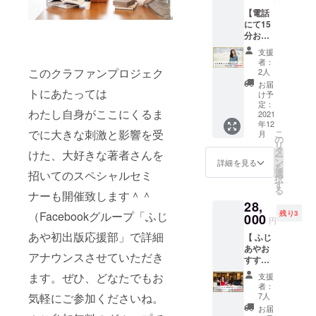
なさん
いある
インと
ませ
【電話
へ”お礼
あるが
今のあ
ん。
にて15
のメッ
クスッ
なたに
分お礼
セージ
と笑え
必要な
の個別
を動
ると人
メッ
支援
メッ
画”をお
気の夫
者：
セージ
セージ
送りさ
このクラファンプロジェク
婦の漫
2人
をお書
＆ふじ
せてい
画。
お届
きしま
トにあたっては
あやサ
ただき
https://
け予
すの
イン付
ます。
定：
www.in
で、ぜ
わたし自身がここにくるま
き書籍
2021
話して
stagra
ひご持
年12
１０
欲しい
m.com/j
参くだ
でに大きな刺激と影響を受
こ
月
冊】
メッ
の
isedai.f
さい！
リ
・新刊
セージ
タ
uufu/ 本
けた、大好きな著者さんを
リト
ー
「ファ
などあ
ン
アカウ
詳細を見る
リート
を
ンは少
れば備
選
招いてのスペシャルセミ
ントの
で心と
択
ないほ
考欄に
す
イラス
体を整
る
うが稼
ナーも開催致します＾＾
お書き
トレー
え、 "あ
28,
げま
くださ
ターが
なただ
（Facebookグループ「ふじ
残り3
す」１
000
い。 ＊
あなた
円
けの幸
０冊。
メッ
のお顔
せの軸"
あや初出版応援部」で詳細
【 ふじ
・ふじ
セージ
を描い
をみつ
あやお
あや直
内容は
てお送
アナウンスさせていただき
けて、
すすめ
筆サイ
ふじあ
りしま
2022年
レスト
ン入
やにお
す！ ＊
ます。ぜひ、どなたでもお
支援
を最高
ランへ
り。 を
任せく
ご本人
者：
の状態
ご招
お送り
気軽にご参加くださいね。
ださ
7人
様の
でス
待！10
しま
い。
み、ま
お届
タート