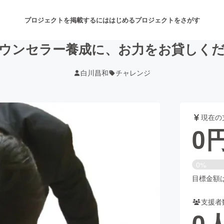
プロジェクトを掲載するには
はじめる
プロジェクトをさがす
ウンセラー養成に、お力をお貸しく
白川昌和
チャレンジ
注目のリターン
注目の新着プロジェクト
募集終了が近いプロジェクト
も
現在の
音楽
舞台・パフォーマンス
0
ゲーム・サービス開発
フード・飲食店
0%
書籍・雑誌出版
アニメ・漫画
目標金額は1
支援者
チャレンジ
ビューティー・ヘルスケ
0