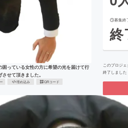
募集終
CAMPFIRE for Social Good
CAMPFIRE Creation
終
CAMPFIREふるさと納税
machi-ya
コミュニティ
このプロジェ
の困っている女性の方に希望の光を届けて行
終了しました
げさせて頂きました。
ピー
埋め込み
QRコード