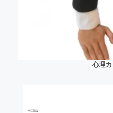
心理カ
0
%達成