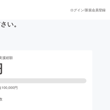
ログイン
/
新規会員登録
ださい。
うすぐ公開されます
支援総額
プロダクト
円
ファッション
スポーツ
00,000円
数
ア
ソーシャルグッド
人