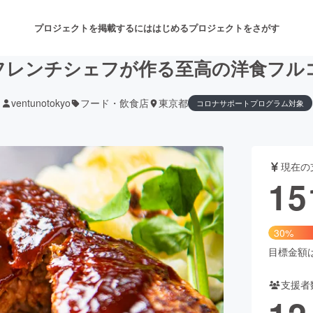
プロジェクトを掲載するには
はじめる
プロジェクトをさがす
フレンチシェフが作る至高の洋食フル
ventunotokyo
フード・飲食店
東京都
コロナサポートプログラム対象
注目のリターン
注目の新着プロジェクト
募集終了が近いプロジェクト
も
現在の
音楽
舞台・パフォーマンス
15
ゲーム・サービス開発
フード・飲食店
30%
書籍・雑誌出版
アニメ・漫画
目標金額は5
支援者
チャレンジ
ビューティー・ヘルスケ