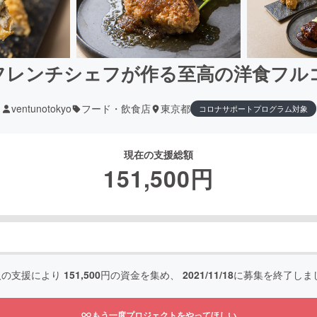
フレンチシェフが作る至高の洋食フル
ventunotokyo
フード・飲食店
東京都
コロナサポートプログラム対象
現在の支援総額
151,500
円
人の支援により
151,500
円の資金を集め、
2021/11/18
に募集を終了しま
もう一度プロジェクトをやってほしい