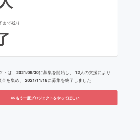
人
了まで残り
了
クトは、
2021/09/30
に募集を開始し、
12
人の支援により
資金を集め、
2021/11/18
に募集を終了しました
もう一度プロジェクトをやってほしい