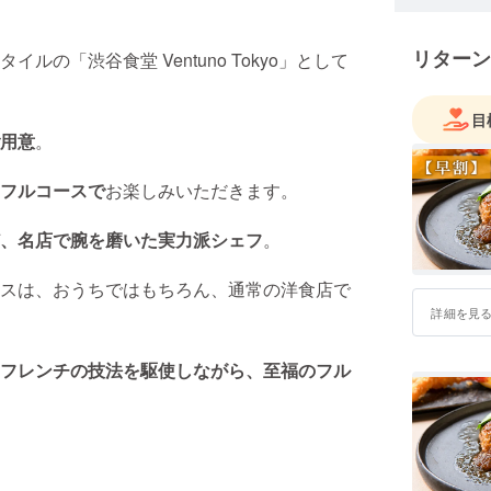
でお腹い
コンセプ
リターン
ラカルト
の「渋谷食堂 Ventuno Tokyo」として
料理は、
手がける
目
高い。
用意
。
フルコースで
お楽しみいただきます。
、名店で腕を磨いた実力派シェフ
。
スは、おうちではもちろん、通常の洋食店で
詳細を見
フレンチの技法を駆使しながら、至福のフル