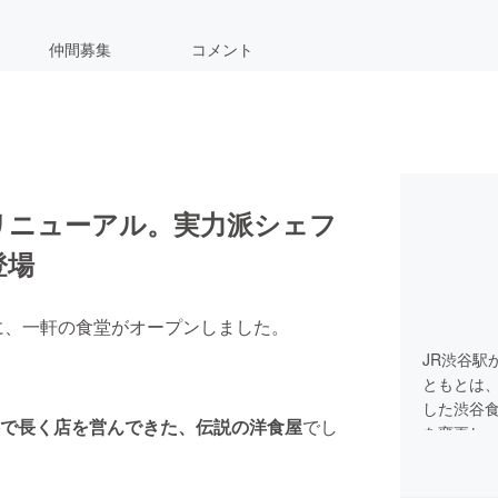
仲間募集
コメント
リニューアル。実力派シェフ
登場
離に、一軒の食堂がオープンしました。
JR渋谷駅
ともとは、
した渋谷
で長く店を営んできた、伝説の洋食屋
でし
を変更し、
Ventu
心。ハン