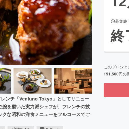
12
募集終
CAMPFIRE for Social Good
CAMPFIRE Creation
終
CAMPFIREふるさと納税
machi-ya
コミュニティ
このプロジェ
151,500
円の
チ「Ventuno Tokyo」としてリニュー
で腕を磨いた実力派シェフが、フレンチの技
ックな昭和の洋食メニューをフルコースでご
ピー
埋め込み
QRコード