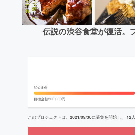
伝説の渋谷食堂が復活。
30
%達成
目標金額
500,000
円
このプロジェクトは、
2021/09/30
に募集を開始し、
12