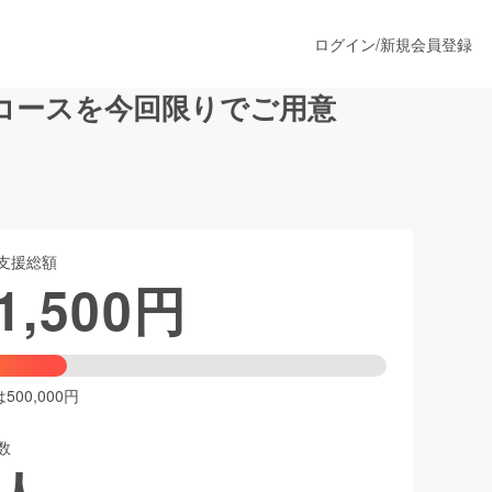
ログイン
/
新規会員登録
コースを今回限りでご用意
うすぐ公開されます
支援総額
プロダクト
1,500
円
ファッション
スポーツ
00,000円
数
ア
ソーシャルグッド