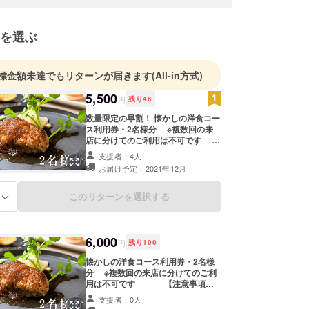
っぱい楽しめる。ディナーはカジュアルフレンチを
トに、前菜からメイン、デザートまでコースでもア
を選ぶ
でも提供。高級フレンチで腕を磨いたシェフが作る
値段は手頃ながら味は本格派。専属のパティシエが
デザートプレートも、見た目も美しく女性に人気が
標金額未達でもリターンが届きます
(All-in方式)
5,500
円
残り
46
数量限定の早割！ 懐かしの洋食コー
ス利用券・2名様分 ※複数回の来
店に分けてのご利用は不可です
【注意事項】 ・コース利用券を
支援者：4人
ご利用の際は事前に予約をお願いい
お届け予定：2021年12月
たします。当日来店されてもお使い
いただけません。 ・ご予約は、お
電話にて受け付けます。ご予約時に
このリターンを選択する
る
お名前と支援IDをお知らせくださ
い。 ・ご予約のキャンセルにつき
ましては、ご来店日から前日の18時
以降は100%（使用予定だったコー
6,000
円
残り
100
ス利用券の消化）とさせていただき
ます。 ・コース利用券の有効期
懐かしの洋食コース利用券・2名様
限：2021年12月1日から2022年5月
分 ※複数回の来店に分けてのご利
30日まで
用は不可です 【注意事項】
・コース利用券をご利用の際は事
支援者：0人
前に予約をお願いいたします。当日