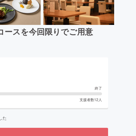
コースを今回限りでご用意
終了
支援者数
12
人
した