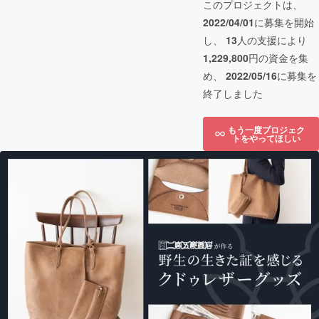
このプロジェクトは、
2022/04/01
に募集を開始
し、
13
人の支援により
1,229,800
円の資金を集
め、
2022/05/16
に募集を
終了しました
もう一度プロジェク
トをやってほしい