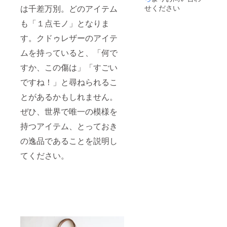
載くだ
は千差万別。どのアイテム
せください
さい
（ロー
も「１点モノ」となりま
マ字の
す。クドゥレザーのアイテ
み） ※
郵送に
ムを持っていると、「何で
て発送
させて
すか、この傷は」「すごい
いただ
きま
ですね！」と尋ねられるこ
す。 ※
価格は
とがあるかもしれません。
税込み
ぜひ、世界で唯一の模様を
※送料込
み
持つアイテム、とっておき
の逸品であることを説明し
てください。