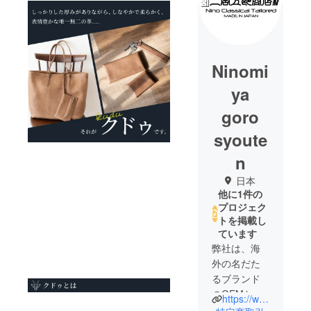
Ninomi
ya
goro
syoute
n
日本
他に1件の
プロジェク
トを掲載し
ています
弊社は、海
外の名だた
るブランド
のOEMと独
https://www.ninoworks.com/
自の世界観