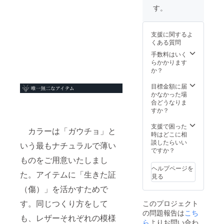
（ロー
ドキー
す。
マ字の
ホル
み） ※
ダー
郵送に
定価
支援に関するよ
て発送
8,800円
くある質問
させて
・こち
いただ
らは
手数料はいく
きま
CAMPF
らかかります
す。 ※
IRE限定
か？
価格は
先行販
税込み
売とな
目標金額に届
※送料込
ります
かなかった場
み
・
合どうなりま
CAMPF
すか？
IRE限定
セット
支援で困った
カラーは「ガウチョ」と
割引
時はどこに相
35,200
談したらいい
いう最もナチュラルで薄い
円OFF
ですか？
価格 ・
ものをご用意いたしまし
トート
ヘルプページを
バッグ
た。アイテムに「生きた証
見る
への名
（傷）」を活かすためで
入れを
ご希望
す。同じつくり方をして
このプロジェクト
の方は
の問題報告は
こち
備考欄
も、レザーそれぞれの模様
にご記
ら
よりお問い合わ