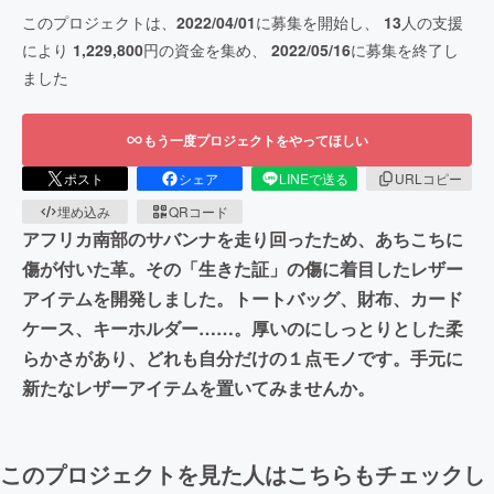
このプロジェクトは、
2022/04/01
に募集を開始し、
13
人の支援
により
1,229,800
円の資金を集め、
2022/05/16
に募集を終了し
ました
もう一度プロジェクトをやってほしい
ポスト
シェア
LINEで送る
URLコピー
埋め込み
QRコード
アフリカ南部のサバンナを走り回ったため、あちこちに
傷が付いた革。その「生きた証」の傷に着目したレザー
アイテムを開発しました。トートバッグ、財布、カード
ケース、キーホルダー……。厚いのにしっとりとした柔
らかさがあり、どれも自分だけの１点モノです。手元に
新たなレザーアイテムを置いてみませんか。
このプロジェクトを見た人はこちらもチェックし