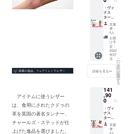
0
円
にご記
ちらは
金具取付、
載くだ
CAMPF
・ヴィ
仕上げま
さい
IRE限定
ナス
（ロー
先行販
ター
で、数十年
マ字の
売とな
トート
のキャリア
支援
み） ※
ります
バッ
者：
を持った職
郵送に
・
グ 定
0人
て発送
CAMPF
価
人が責任を
お届
させて
IRE限定
110,000
け予
持って作り
いただ
セット
円 ・
定：
上げます。
きま
割引
ヴィナ
2022
年07
す。 ※
24,200
スター
こ
月
価格は
円OFF
KAWAO
の
デザインか
リ
税込み
価格 ・
RIGAMI
タ
ー
※送料込
トート
グラ
らクリエイ
ン
詳細を見る
を
み
バッグ
ンウォ
選
ティヴィ
択
への名
レッ
す
る
ティを感じ
入れを
ト 定
141
ご希望
価
るように機
の方は
41,800
,90
アイテムに使うレザー
能を分析し､
備考欄
円 ・
0
円
簡素化し､改
にご記
ヴィナ
は、食用にされたクドゥの
載くだ
スター
・ヴィ
良するベー
さい
KAWAO
ナス
革を英国の著名タンナー、
シックでク
（ロー
RIGAMI
ター
チャールズ・ステッドが仕
マ字の
名刺
トート
ラッシック
支援
み） ※
カード
バッ
者：
なデザイン
上げた逸品を選びました。
郵送に
ケー
グ 定
3人