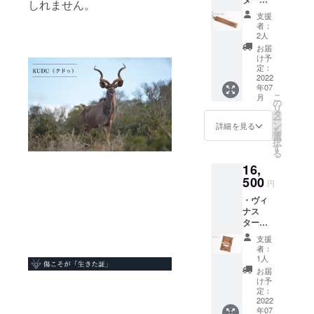
しれません。
ドバン、ク
イルド
支援
キーホ
ロムエクセ
者：
ルダー
2人
ル、イタ
・こち
お届
リーグイ
らは
け予
CAMPF
定：
ディロゼ
IRE限定
2022
リーニ、カ
年07
先行販
こ
月
ルロバダ
売とな
の
リ
りま
タ
ラッシな
ー
す。 ※
ン
詳細を見る
ど。
を
郵送に
選
択
て発送
特にコード
す
る
させて
バンは海外
16,
いただ
４社から取
きま
500
円
す。 ※
り寄せてい
・ヴィ
価格は
ます。
ナス
税込み
ター
※送料込
KAWAO
み
販売先は国
支援
RIGAMI
者：
内のみなら
名刺
1人
カード
ず、ノル
お届
ケース
け予
ウェー、イ
・こち
定：
タリー、シ
らは
2022
年07
CAMPF