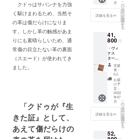
ンガポール
こ
月
クドゥはサバンナを力強
IRE限定
の
と幅広い。
リ
先行販
タ
ー
く駆けまわるため、当然そ
売とな
特にイタリ
ン
詳細を見る
を
りま
選
アではミラ
の革は傷だらけになりま
択
す。 ※
す
る
ノの有名セ
郵送に
す。しかし革の触感があま
41,
て発送
レクト
させて
800
りにも素晴らしいため、通
円
ショップコ
いただ
・ヴィ
ルソコモへ
常傷の目立たない革の裏面
きま
ナス
す。 ※
の販売も始
（スエード）が使われてき
ター
価格は
めた。
KAWAO
税込み
支援
ました。
RIGAMI
※送料込
丸みのある
者：
グラ
み
0人
シルエット
ンウォ
お届
と内側の朱
レット
け予
・こち
定：
色やゴール
らは
2022
ドが漆黒の
年07
CAMPF
こ
月
IRE限定
表革を際立
の
「クドゥが『生
リ
先行販
タ
たせる
ー
売とな
ン
詳細を見る
きた証』として、
を
KAWAORIGA
りま
選
択
す。 ※
MIシリーズ
す
る
あえて傷だらけの
郵送に
は、日本の
52,
て発送
誇る産
させて