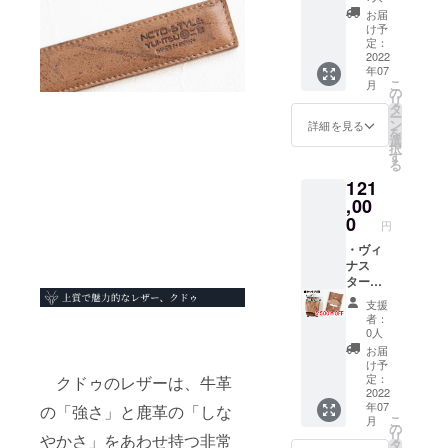
ンス、アメ
売とな
トバッ
お届
りま
グへの
け予
リカ、スペ
す。 ・
名入れ
定：
インの革は
CAMPF
をご希
2022
年07
IRE限定
望の方
特に風合い
こ
月
セット
は備考
の
を活かした
リ
割引
欄にご
タ
ー
革作りをし
5,500円
記載く
ン
詳細を見る
を
OFF価
ださい
ています。
選
択
格 ※郵
す
しかし、日
る
送にて
（ロー
本には
121
発送さ
マ字の
せてい
み） ・
,00
フォーマル
ただき
こちら
0
円
なオイルレ
ます。
は
※価格は
CAMPF
・ヴィ
ザーという
税込み
IRE限定
ナス
独特の輝き
※送料込
先行販
ター
と触感を
み
売とな
トート
支援
りま
バッ
もった松阪
者：
す。 ※
グ 定
0人
牛という最
郵送に
価
お届
高級の牛が
て発送
100,000
け予
させて
円 ・
定：
クドゥのレザーは、牛革
存在しま
いただ
ヴィナ
2022
す。
年07
の「強さ」と鹿革の「しな
きま
スター
こ
月
す。 ※
KAWAO
の
リ
やかさ」をあわせ持つ非常
価格は
RIGAMI
タ