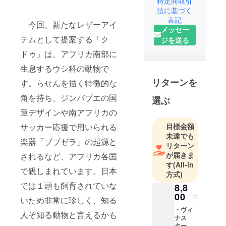
特定商取引
を表現した
法に基づく
表記
オリジナル
今回、新たなレザーアイ
メッセー
商品を製作
テムとして提案する「ク
ジを送る
する老舗レ
ドゥ」は、アフリカ南部に
ザーメー
カーです。
生息するウシ科の動物で
使用する皮
リターンを
す。らせんを描く特徴的な
革はイタ
角を持ち、ジンバブエの国
リー、ドイ
選ぶ
ツ、フラン
章デザインや南アフリカの
ス、アメリ
サッカー応援で用いられる
目標金額
カの歴史あ
未達でも
楽器「ブブゼラ」の起源と
るタンナー
リターン
の優れた革
が届きま
されるなど、アフリカ各国
す
(All-in
を厳選して
で親しまれています。日本
方式)
使用。
では１頭も飼育されていな
8,8
代表的な革
00
では、ホー
円
いため非常に珍しく、知る
ウィン社の
・ヴィ
人ぞ知る動物と言えるかも
ナス
シェルコー
ターワ