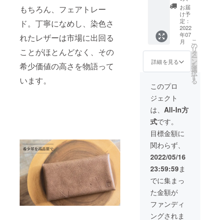
を追求して
て発送
ス 定
価
お届
もちろん、フェアトレー
させて
価
110,000
います。
け予
いただ
16,500
円 ・
定：
ド。丁寧になめし、染色さ
きま
円 ・こ
ヴィナ
2022
年07
す。 ※
ちらは
スター
れたレザーは市場に出回る
こ
月
価格は
CAMPF
KAWAO
の
リ
ことがほとんどなく、その
税込み
IRE限定
RIGAMI
タ
ー
※送料込
先行販
グラ
ン
詳細を見る
を
希少価値の高さを物語って
み
売とな
ンウォ
選
択
ります
レッ
す
います。
る
・
ト 定
このプロ
CAMPF
価
ジェクト
IRE限定
41,800
セット
円 ・
は、
All-In方
割引
ヴィナ
式
です。
30,800
スター
円OFF
KAWAO
目標金額に
価格 ・
RIGAMI
関わらず、
トート
名刺
バッグ
カード
2022/05/16
への名
ケー
23:59:59
ま
入れを
ス 定
ご希望
価
でに集まっ
の方は
16,500
た金額が
備考欄
円 ・
にご記
ヴィナ
ファンディ
載くだ
スター
ングされま
さい
ワイル