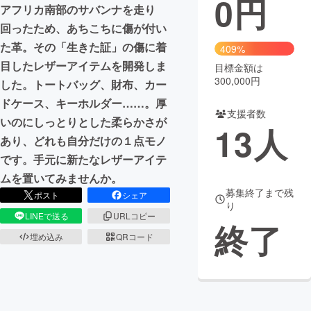
0
円
アフリカ南部のサバンナを走り
まちづくり・地域活性化
回ったため、あちこちに傷が付い
た革。その「生きた証」の傷に着
409%
目したレザーアイテムを開発しま
目標金額は
CAMPFIRE for Social Good
CAMPFIRE Creation
300,000円
した。トートバッグ、財布、カー
CAMPFIREふるさと納税
machi-ya
コミュニティ
ドケース、キーホルダー……。厚
支援者数
いのにしっとりとした柔らかさが
13
人
あり、どれも自分だけの１点モノ
です。手元に新たなレザーアイテ
ムを置いてみませんか。
募集終了まで残
ポスト
シェア
り
LINEで送る
URLコピー
終了
埋め込み
QRコード