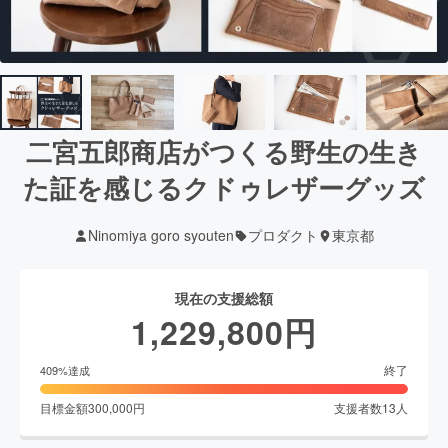
二宮五郎商店がつくる野生の生き
た証を感じるクドゥレザーグッズ
Ninomiya goro syouten
プロダクト
東京都
現在の支援総額
1,229,800
円
終了
409
%達成
目標金額
300,000
円
支援者数
13
人