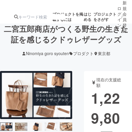
新
ロ
規
グ
会
プロジェクトを掲
はじ
プロジェクト
/
載するには
める
をさがす
イ
員
ン
登
二宮五郎商店がつくる野生の生きた
録
証を感じるクドゥレザーグッズ
人気のプロ
注目のリ
注目の新着プロ
募集終了が近いプ
もうすぐ公開
Ninomiya goro syouten
プロダクト
東京都
ジェクト
ターン
ジェクト
ロジェクト
されます
アート・写真
音楽
現在の支援総
額
1,22
テクノロジー・ガジェット
ゲーム・サ
9,80
映像・映画
書籍・雑誌
ビジネス・起業
チャレンジ