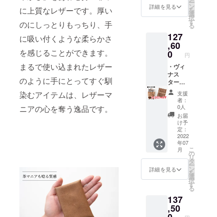
最高品質の
ー
税込み
名刺
ン
詳細を見る
に上質なレザーです。厚い
を
革を熟練し
※送料込
カード
選
択
み
ケー
た職人が型
す
のにしっとりもっちり、手
る
ス 定
入れから仕
127
価
に吸い付くような柔らかさ
上げまで責
16,500
,60
円 ・こ
を感じることができます。
0
任をもって
円
ちらは
作ることが
まるで使い込まれたレザー
CAMPF
・ヴィ
IRE限定
ナス
基本となっ
のように手にとってすぐ馴
先行販
ター
ておりま
売とな
トート
染むアイテムは、レザーマ
支援
す。
ります
バッ
者：
・
グ 定
0人
ニアの心を奪う逸品です。
CAMPF
価
お届
最近では各
IRE限定
110,000
け予
工程の分業
セット
円 ・
定：
割引
ヴィナ
2022
化が進み、
年07
5,500円
スター
大量生産さ
こ
月
OFF価
KAWAO
の
リ
格 ・
RIGAMI
れますが、
タ
ー
トート
グラ
ン
詳細を見る
当社では型
を
バッグ
ンウォ
選
択
紙製作、型
への名
レッ
す
る
入れを
ト 定
入れ、裁
137
ご希望
価
断、下拵
の方は
41,800
,50
え、縫製、
備考欄
円 ・こ