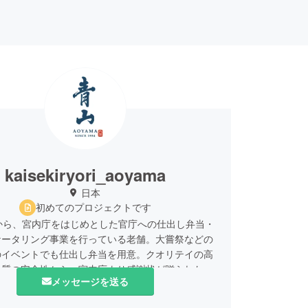
kaisekiryori_aoyama
日本
初めてのプロジェクトです
から、宮内庁をはじめとした官庁への仕出し弁当・
ケータリング事業を行っている老舗。大嘗祭などの
のイベントでも仕出し弁当を用意。クオリテイの高
品質の安全性から、宮内庁より感謝状が贈られたこ
メッセージを送る
。和、洋、中それぞれに専属の料理人がおり、料理
かくチェック。冷めても美味しく食べられることを