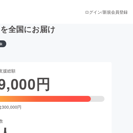
ログイン
/
新規会員登録
”を全国にお届け
象
うすぐ公開されます
支援総額
プロダクト
9,000
円
ファッション
スポーツ
00,000円
数
ア
ソーシャルグッド