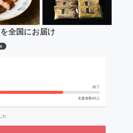
”を全国にお届け
象
終了
支援者数
40
人
した