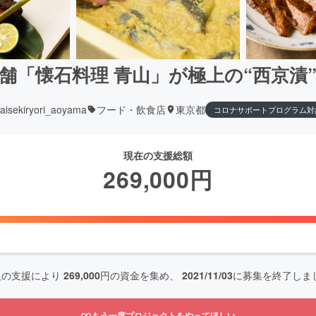
舗「懐石料理 青山」が極上の“西京漬
aisekiryori_aoyama
フード・飲食店
東京都
コロナサポートプログラム対
現在の支援総額
269,000
円
人の支援により
269,000
円の資金を集め、
2021/11/03
に募集を終了しま
もう一度プロジェクトをやってほしい