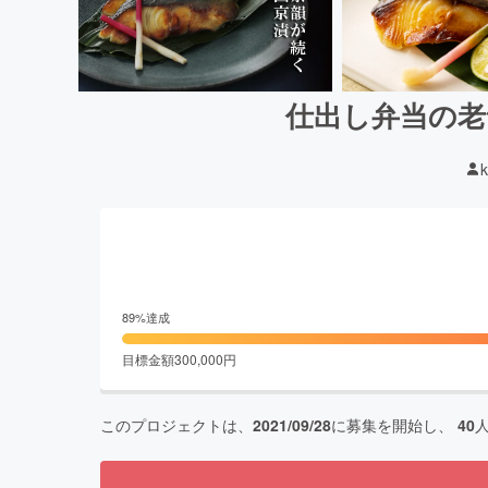
仕出し弁当の老
k
89
%達成
目標金額
300,000
円
このプロジェクトは、
2021/09/28
に募集を開始し、
40