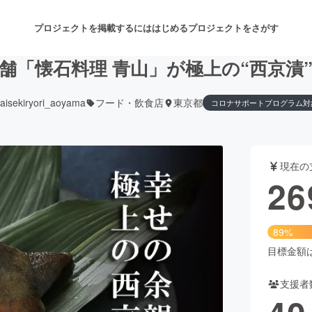
プロジェクトを掲載するには
はじめる
プロジェクトをさがす
舗「懐石料理 青山」が極上の“西京漬
aisekiryori_aoyama
フード・飲食店
東京都
コロナサポートプログラム対
注目のリターン
注目の新着プロジェクト
募集終了が近いプロジェクト
も
現在の
音楽
舞台・パフォーマンス
26
ゲーム・サービス開発
フード・飲食店
89%
書籍・雑誌出版
アニメ・漫画
目標金額は3
支援者
チャレンジ
ビューティー・ヘルスケ