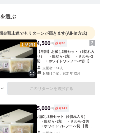
１品１品丁寧に仕上げている。自社ウェブサイトで
などの単品メニューも販売。自宅用だけでなく、ギ
を選ぶ
にも多く活用されている。
標金額未達でもリターンが届きます
(All-in方式)
4,500
円
残り
36
【早割】お試し3種セット（6切れ入
り） ・銀だら×2切 ・さわら×2
切 ・ホワイトワレフー×2切 【備
考】 ※ご自宅に冷凍でお届けいた
支援者：14人
します ※送料込 ※保存方法：
お届け予定：2021年12月
冷蔵保存 ※賞味期限：箱に記載
（製造より7日程度）
このリターンを選択する
る
5,000
円
残り
147
お試し3種セット（6切れ入り）
・銀だら×2切 ・さわら×2切
・ホワイトワレフー×2切 【備
考】 ※ご自宅に冷凍でお届けいた
支援者：3人