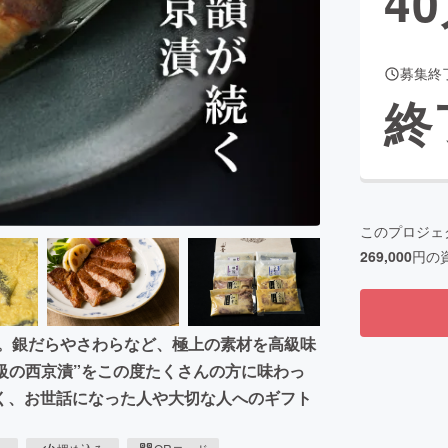
40
募集終
CAMPFIRE for Social Good
CAMPFIRE Creation
終
CAMPFIREふるさと納税
machi-ya
コミュニティ
このプロジェ
269,000
円の
」。銀だらやさわらなど、極上の素材を高級味
級の西京漬”をこの度たくさんの方に味わっ
く、お世話になった人や大切な人へのギフト