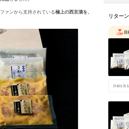
念頭に、
は西京漬
ファンから支持されている
極上の西京漬を、
リターン
フトなど
目
詳細を見