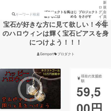
新
ロ
規
グ
会
プロジェクトを掲
はじ
プロジェクト
/
載するには
める
をさがす
イ
員
ン
登
宝石が好きな方に見て欲しい！今年
録
のハロウィンは輝く宝石ピアスを身
につけよう！！！
人気のプロ
注目のリ
注目の新着プロ
募集終了が近いプ
もうすぐ公開
ジェクト
ターン
ジェクト
ロジェクト
されます
Gemport
プロダクト
アート・写真
音楽
現在の支援総
テクノロジー・ガジェット
ゲーム・サ
額
59,5
映像・映画
書籍・雑誌
00
円
ビジネス・起業
チャレンジ