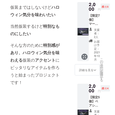
ジで
2,0
ス 1個
す。
仮装まではしないけど
ハロ
残り5
・お礼
00
円
この事も
のお手
ウィン気分を味わいたい
【限定7
きっかけ
紙 宝石
個】
ルース
で、お店の
マーキ
量：5ct
当然仮装するけど
特別なも
存続にも関
スカッ
以上 ◆
支援
トアイ
製品情
わる事か
のにしたい
者：
オライ
報 ・
2人
ら、新しい
トピア
ガラス
お届
事をしよう
ス 1個
そんな方のために
特別感が
ドーム
け予
・マー
の大き
定：
と思い、ク
あり、ハロウィン気分を味
キス
2021
さ 直
ラウドファ
年10
カット
径18㎜
こ
わえる
仮装の
アクセント
に
月
アイオ
ンディング
・ピア
の
リ
ライト
ス素
タ
をしようと
ピッタリなアイテムを作ろ
ー
入りガ
材：
ン
詳細を見る
を
思いまし
ラス
メッ
選
うと始まったプロジェクト
択
ドーム
キ、中
た。
す
る
ピア
国製 ※
です！
2,0
ス 1個
宝石の
残り4
・お礼
00
内容：
円
のお手
欠け・
【限定5
紙 宝石
割れ・
個】ペ
ルース
汚れ等
アシェ
量：5ct
の宝石
イプ
以上 ◆
を入れ
支援
カット
製品情
ていま
者：