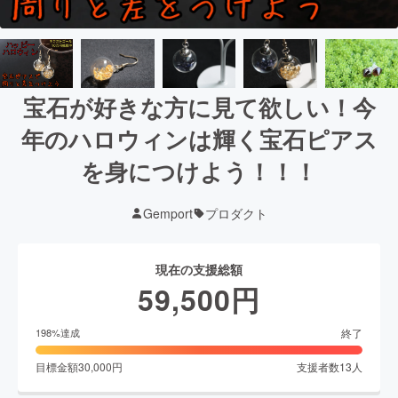
宝石が好きな方に見て欲しい！今
年のハロウィンは輝く宝石ピアス
を身につけよう！！！
Gemport
プロダクト
現在の支援総額
59,500
円
終了
198
%達成
目標金額
30,000
円
支援者数
13
人