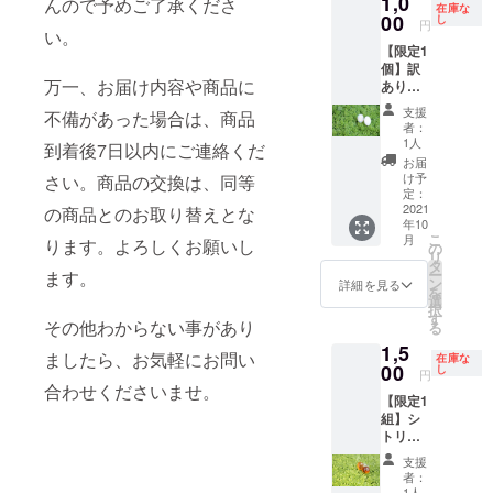
1,0
のお手
んので予めご了承くださ
石も入
在庫な
紙 ◆製
00
し
れさせ
円
い。
品情
ていた
【限定1
報 樹
だきま
個】訳
脂ピア
した。
万一、お届け内容や商品に
ありオ
スの台
パール
座に接
支援
不備があった場合は、商品
ピア
着剤で
者：
ス 1
ルース
1人
到着後7日以内にご連絡くだ
組
を接着
お届
1000
しまし
け予
さい。商品の交換は、同等
円 送
た。 ピ
定：
料・税
2021
の商品とのお取り替えとな
アス素
年10
込 ・オ
材：
こ
月
ります。よろしくお願いし
パール
メッ
の
リ
ピア
キ、中
タ
ー
ます。
ス 1組
国製
ン
詳細を見る
を
（2個）
選
択
・お礼
す
その他わからない事があり
る
のお手
1,5
紙 ◆製
ましたら、お気軽にお問い
在庫な
品情
00
し
円
報 オ
合わせくださいませ。
【限定1
パール
組】シ
に少し
トリン
の欠け
ピア
あり 樹
支援
ス 1
脂ピア
者：
組
スの台
1人