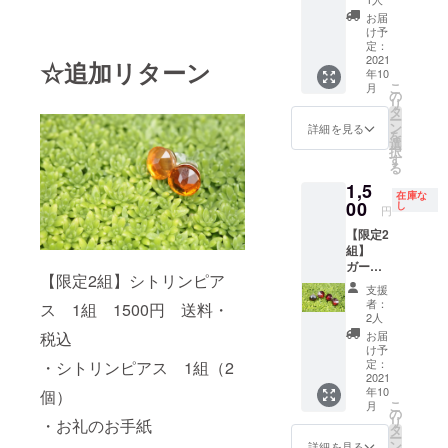
1500
座に接
お届
円 送
着剤で
け予
料・税
ルース
定：
込 ・シ
2021
を接着
☆追加リターン
年10
トリン
しまし
こ
月
ピア
た。 ピ
の
リ
ス 1組
アス素
タ
ー
（2個）
材：
ン
詳細を見る
を
・お礼
メッ
選
択
のお手
キ、中
す
る
紙 ◆製
国製
1,5
品情
在庫な
報 樹
00
し
円
脂ピア
【限定2
スの台
組】
座に接
ガー
着剤で
【限定2組】シトリンピア
ネット
ルース
支援
ピア
を接着
者：
ス 1組 1500円 送料・
ス 1
しまし
2人
組
た。 ピ
お届
税込
1500
アス素
け予
円 送
材：
定：
・シトリンピアス 1組（2
料・税
2021
メッ
年10
込 ・
個）
キ、中
こ
月
ガー
国製 ※
の
リ
・お礼のお手紙
ネット
写真は
タ
ー
ピア
イメー
ン
詳細を見る