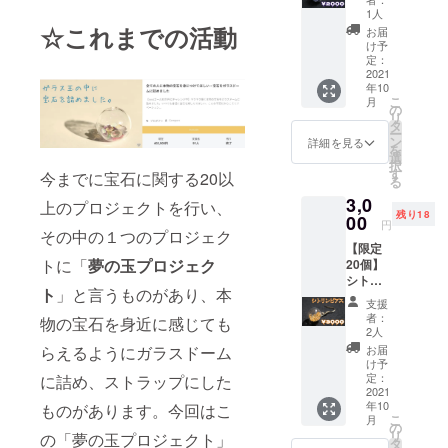
アイオ
報 ・
す。こ
1人
ライト
ガラス
☆これまでの活動
ちらを
お届
ピア
ドーム
ご理解
け予
ス 1個
の大き
定：
の上ご
・ペア
2021
さ 直
支援お
年10
シェイ
径18㎜
願いし
こ
月
プカッ
・ピア
の
ます。
リ
トアイ
ス素
タ
※ガラス
ー
オライ
材：
ン
になり
詳細を見る
を
ト入り
メッ
選
ますの
択
ガラス
キ、中
す
で強い
今までに宝石に関する20以
る
ドーム
国製 ※
衝撃に
3,0
ピア
宝石の
上のプロジェクトを行い、
より割
残り18
ス 1個
00
内容：
れてし
円
その中の１つのプロジェク
・お礼
欠け・
まう恐
【限定
のお手
割れ・
れがあ
トに「
夢の玉プロジェク
20個】
紙 宝石
汚れ等
りま
シトリ
ルース
の宝石
す。 ※
ト
」と言うものがあり、本
ンピア
量：5ct
を入れ
写真は
支援
ス 1
以上 ◆
ていま
イメー
者：
物の宝石を身近に感じても
個
製品情
す。こ
2人
ジにな
3000
報 ・
ちらを
らえるようにガラスドーム
りま
お届
円 送
ガラス
ご理解
け予
す。 ※
料・税
ドーム
定：
に詰め、ストラップにした
の上ご
ピアス
込 ・シ
2021
の大き
支援お
をスト
年10
ものがあります。今回はこ
トリン
さ 直
願いし
ラップ
こ
月
入りガ
径18㎜
の
ます。
に変更
リ
の「夢の玉プロジェクト」
ラス
・ピア
タ
※ガラス
可能で