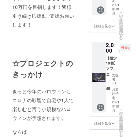
円 送
定：
をするのが
料・税
2021
10万円を目指します！皆様
趣味となっ
年10
込 ・ブ
こ
月
ておりまし
ルート
引き続き応援&ご支援お願い
の
リ
パーズ
タ
た。
ー
します！
ピア
ン
詳細を見る
を
ス 1組
選
択
（2個）
今回コロナ
す
る
・お礼
ウィルスの
2,0
のお手
影響があ
残り9
紙 ◆製
00
円
品情
り、ジュエ
【限定
報 樹
☆プロジェクトの
リーをオー
10個】
脂ピア
ラウン
ダーするお
スの台
きっかけ
ドカッ
座に接
客様が激減
支援
トアイ
着剤で
者：
しました。
オライ
ルース
1人
トピア
を接着
そのことも
お届
きっと今年のハロウィンも
ス 1個
しまし
け予
あり仕入れ
・ラウ
た。 ピ
定：
コロナの影響で自宅や1人で
ていたたく
ンド
2021
アス素
年10
カット
材：
楽しむと言う小規模なハロ
さんの宝石
こ
月
アイオ
メッ
の
ルースに行
リ
ライト
ウィンが予想されます。
キ、中
タ
ー
入りガ
き場がなく
国製 ※
ン
詳細を見る
を
ラス
写真は
選
なりまし
択
ならば
ドーム
イメー
す
る
た。
ピア