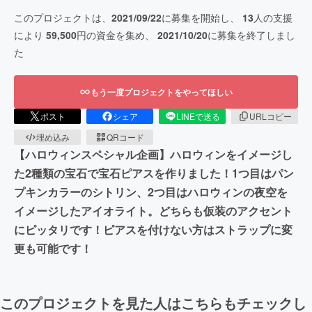
このプロジェクトは、
2021/09/22
に募集を開始し、
13
人の支援
により
59,500
円の資金を集め、
2021/10/20
に募集を終了しまし
た
もう一度プロジェクトをやってほしい
ポスト
シェア
LINEで送る
URLコピー
埋め込み
QRコード
【ハロウィンスペシャル企画】ハロウィンをイメージし
た2種類の宝石で宝石ピアスを作りました！1つ目はパン
プキンカラーのシトリン、2つ目はハロウィンの夜空を
イメージしたアイオライト。どちらも仮装のアクセント
にピッタリです！ピアスを付けない方はストラップに変
更も可能です！
このプロジェクトを見た人はこちらもチェックし