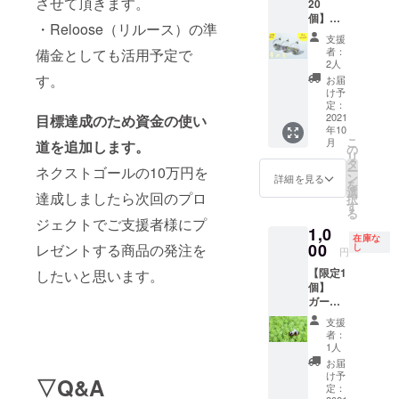
させて頂きます。
20
きさ
れてし
れがあ
個】
直径18
まう恐
りま
・Reloose（リルース）の準
星の玉
㎜ ※宝
れがあ
す。 ※
支援
オーナ
石の内
りま
写真は
者：
備金としても活用予定で
メント
容：欠
す。 ※
2人
イメー
10000
け・割
す。
ピアス
ジにな
お届
円 送
れ・汚
をスト
け予
りま
料・税
れ等の
定：
ラップ
す。 ※
込 ・宝
2021
目標達成のため資金の使い
宝石を
に変更
ピアス
年10
石入り
入れて
可能で
をスト
こ
月
道を追加します。
ガラス
いま
の
す。そ
ラップ
リ
ドー
す。こ
タ
の際は
に変更
ネクストゴールの10万円を
ー
ム 1
ちらを
ン
備考欄
詳細を見る
可能で
を
個 ・
ご理解
選
にコメ
す。そ
達成しましたら次回のプロ
択
お礼の
の上ご
す
ントお
の際は
る
手紙 ◇
支援お
願いし
ジェクトでご支援者様にプ
備考欄
1,0
製品情
願いし
ます。
にコメ
在庫な
報 ・
00
レゼントする商品の発注を
ます。
し
※写真は
ントお
円
ガラス
※ガラス
イメー
願いし
【限定1
したいと思います。
ドーム
になり
ジにな
ます。
個】
の大き
ますの
りま
ガー
さ 直
で強い
す。
ネット
径
衝撃に
支援
ピア
25mm
より割
者：
ス 1
・宝石
れてし
1人
組
の量：
まう恐
お届
1000
4g=20c
れがあ
け予
▽Q&A
円 送
t ※ガラ
定：
りま