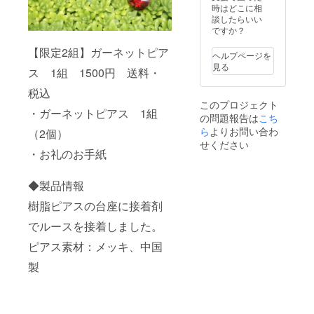
ご理解
時はどこに相
の上ご
談したらいい
支援お
ですか？
願いし
【限定2組】ガーネットピア
ます。
ヘルプページを
※ガラス
見る
ス 1組 1500円 送料・
になり
ますの
税込
で強い
このプロジェクト
衝撃に
・ガーネットピアス 1組
の問題報告は
こち
より割
れてし
ら
よりお問い合わ
（2個）
まう恐
せください
れがあ
・お礼のお手紙
りま
す。 ※
◆製品情報
写真は
イメー
樹脂ピアスの台座に接着剤
ジにな
りま
でルースを接着しました。
す。 ※
ピアス
ピアス素材：メッキ、中国
をスト
ラップ
製
に変更
可能で
す。そ
の際は