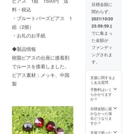
ピアス 1組 1500円 送
のお手
目標金額に
紙 宝石
料・税込
関わらず、
ルース
量：5ct
・ブルートパーズピアス 1
2021/10/20
以上 ◆
23:59:59
ま
組（2個）
製品情
報 ・
でに集まっ
・お礼のお手紙
ガラス
た金額が
ドーム
の大き
ファンディ
◆製品情報
さ 直
ングされま
径18㎜
樹脂ピアスの台座に接着剤
・ピア
す。
ス素
でルースを接着しました。
材：
ピアス素材：メッキ、中国
メッ
支援に関するよ
キ、中
くある質問
製
国製 ※
宝石の
手数料はいく
内容：
らかかります
欠け・
か？
割れ・
汚れ等
目標金額に届
の宝石
かなかった場
を入れ
合どうなりま
ていま
すか？
す。こ
ちらを
支援で困った