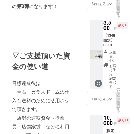
ー
ドーム
ス素
ン
になり
詳細を見る
す。そ
の
第3弾
になります！！
を
ピア
材：
選
ますの
の際は
択
ス 1個
メッ
す
で強い
備考欄
る
・お礼
キ、中
衝撃に
にコメ
3,5
のお手
国製 ※
より割
ントお
残り9
紙 宝石
00
宝石の
れてし
願いし
円
ルース
内容：
まう恐
ます。
【13個
量：5ct
欠け・
れがあ
限定】
以上 ◆
割れ・
りま
3500
製品情
汚れ等
す。 ※
円 送
報 ・
の宝石
写真は
支援
▽ご支援頂いた資
料・税
ガラス
を入れ
イメー
者：
込 ・訳
ドーム
ていま
4人
ジにな
金の使い道
あり宝
の大き
す。こ
りま
お届
石入り
さ 直
ちらを
け予
す。 ※
ガラス
径18㎜
定：
ご理解
ピアス
ドーム
2021
・ピア
の上ご
をスト
目標達成後は
年10
スト
ス素
支援お
ラップ
こ
月
ラッ
材：
の
願いし
に変更
・宝石・ガラスドームの仕
リ
プ 1
メッ
タ
ます。
可能で
ー
個 ・
キ、中
ン
※ガラス
詳細を見る
す。そ
入と送料のために活用させ
を
お礼の
国製 ※
選
になり
の際は
択
お手紙
ガラス
す
て頂きます。
ますの
備考欄
る
◆製品
になり
で強い
にコメ
10,
情報
・店舗の運転資金（従業
ますの
衝撃に
ントお
残り18
・ガラ
000
で強い
より割
願いし
円
員・店舗家賃）などに利用
スドー
衝撃に
れてし
ます。
【限定
ムの大
より割
まう恐