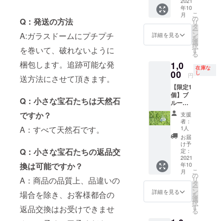
料・税
2021
スにな
す。 ※
年10
込 ・
ります
ピアス
こ
月
ガー
ので強
の
に変更
Q：発送の方法
リ
ネット
い衝撃
タ
可能
ー
ピア
により
ン
A:ガラスドームにプチプチ
詳細を見る
を
ス 1組
割れて
選
択
（2個）
を巻いて、破れないように
しまう
す
る
・お礼
恐れが
梱包します。追跡可能な発
1,0
のお手
ありま
在庫な
紙 ◆製
00
す。 こ
し
円
送方法にさせて頂きます。
品情
ちらは
【限定1
報 樹
特大ガ
個】ブ
脂ピア
ラス
Q：小さな宝石たちは天然石
ルート
スの台
玉！な
パーズ
座に接
んと直
ですか？
支援
ピア
着剤で
径2.5
者：
ス 1
ルース
A：すべて天然石です。
㎝！！
1人
組
を接着
宝石の
お届
1000
しまし
量20ct
け予
円 送
Q：小さな宝石たちの返品交
た。 ピ
定：
以
料・税
2021
アス素
上！！
換は可能ですか？
年10
込 ・ブ
材：
！ こち
こ
月
ルート
メッ
の
らは特
A：商品の品質上、品違いの
リ
パーズ
キ、中
タ
大サイ
ー
ピア
国製
ン
ズにな
詳細を見る
場合を除き、お客様都合の
を
ス 1組
選
ります
択
（2個）
す
ので贅
返品交換はお受けできませ
る
・お礼
沢に宝