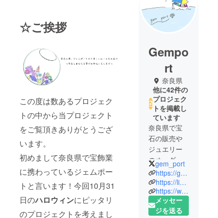
☆ご挨拶
Gempo
rt
奈良県
他に42件の
プロジェク
この度は数あるプロジェク
トを掲載し
トの中から当プロジェクト
ています
奈良県で宝
をご覧頂きありがとうござ
石の販売や
います。
ジュエリー
初めまして奈良県で宝飾業
のオーダー
gem_port
やリメイ
に携わっているジェムポー
https://gem-port.jimdosite.com/
ク・リ
https://lin.ee/DnmumZ0
トと言います！今回10月31
https://www.instagram.com/gem_port
フォームを
日の
ハロウィン
にピッタリ
メッセー
しておりま
ジを送る
す。
のプロジェクトを考えまし