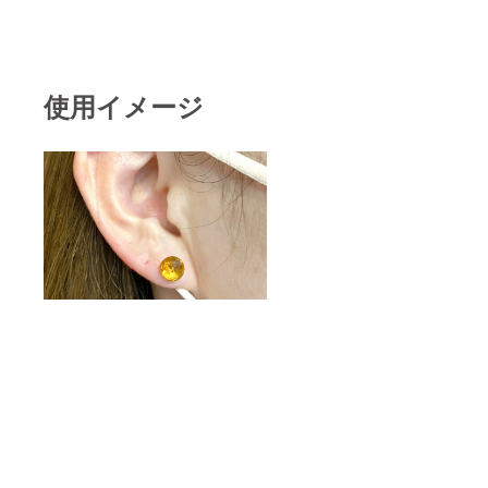
備考欄
にコメ
ントお
願いし
ます。
使用イメージ