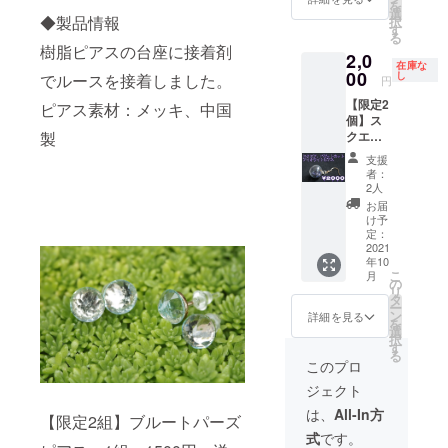
を
ス 1組
ジです
選
◆製品情報
択
（2個）
す
る
・お礼
樹脂ピアスの台座に接着剤
2,0
のお手
在庫な
紙 ◆製
00
し
でルースを接着しました。
円
品情
【限定2
報 樹
ピアス素材：メッキ、中国
個】ス
脂ピア
クエ
製
スの台
ア・バ
座に接
支援
ゲット
着剤で
者：
カット
ルース
2人
アイオ
を接着
お届
ライト
しまし
け予
ピア
た。 ピ
定：
ス 1個
2021
アス素
年10
・スク
材：
こ
月
エア・
メッ
の
リ
バゲッ
キ、中
タ
ー
トカッ
国製 ※
ン
詳細を見る
を
トアイ
写真イ
選
択
オライ
メージ
す
る
ト入り
このプロ
ガラス
ジェクト
ドーム
ピア
は、
All-In方
【限定2組】ブルートパーズ
ス 1個
式
です。
・お礼