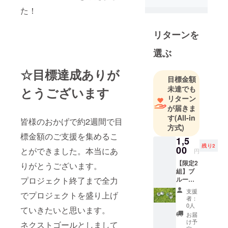
た！
私は宝飾業
に携わる仕
リターンを
事につき今
年で8年目に
選ぶ
なりまし
☆目標達成ありが
た。私が宝
目標金額
石に興味を
未達でも
とうございます
持ったのは
リターン
子供の頃
が届きま
す
(All-in
で、当時は
皆様のおかげで約2週間で目
方式)
天然石を集
標金額のご支援を集めるこ
1,5
めるのに夢
残り2
00
とができました。本当にあ
中になって
円
おりまし
【限定2
りがとうございます。
組】ブ
た。今では
ルート
プロジェクト終了まで全力
宝石をある
パーズ
支援
でプロジェクトを盛り上げ
ピア
めたり・眺
者：
ス 1
0人
めたり・コ
ていきたいと思います。
組
お届
レクション
1500
け予
ネクストゴールとしまして