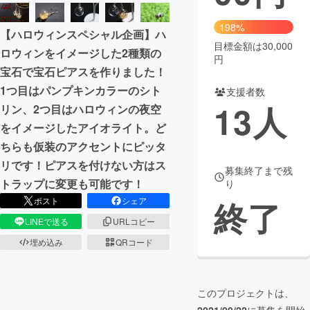
まちづくり・地域活性化
198%
【ハロウィンスペシャル企画】ハ
目標金額は30,000
ロウィンをイメージした2種類の
円
CAMPFIRE for Social Good
CAMPFIRE Creation
宝石で宝石ピアスを作りました！
CAMPFIREふるさと納税
machi-ya
コミュニティ
1つ目はパンプキンカラーのシト
支援者数
13
人
リン、2つ目はハロウィンの夜空
をイメージしたアイオライト。ど
ちらも仮装のアクセントにピッタ
リです！ピアスを付けない方はス
募集終了まで残
トラップに変更も可能です！
り
終了
ポスト
シェア
LINEで送る
URLコピー
埋め込み
QRコード
このプロジェクトは、