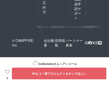
広
金申
め
請サ
方
ポー
ト
「QRコード」は株式会社デンソーウェーブの登録商標です。
© CAMPFIRE,
会社概
採用情
パートナー
Inc.
要
報
募集
keibunsha
さんへアンコール
もう一度プロジェクトをやってほしい
0