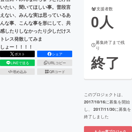
いたい、聞いてほしい事。普段言
支援者数
まちづくり・地域活性化
0
人
えない、みんな実は思っているあ
んな事、こんな事を形にして、共
CAMPFIRE for Social Good
CAMPFIRE Creation
感したりしなかったり少しだけス
CAMPFIREふるさと納税
machi-ya
コミュニティ
トレス発散してみま
募集終了まで残
しょー！！！！
り
ポスト
シェア
終了
LINEで送る
URLコピー
埋め込み
QRコード
このプロジェクトは、
2017/10/16
に募集を開始
し、
2017/11/30
に募集を
終了しました
もう一度プロジェク