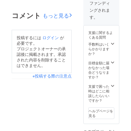
てね
ファンディ
ングされま
コメント
もっと見る
す。
支援に関するよ
投稿するには
ログイン
が
くある質問
必要です。
手数料はいく
プロジェクトオーナーの承
らかかります
か？
認後に掲載されます。承認
された内容を削除すること
目標金額に届
はできません。
かなかった場
合どうなりま
※投稿する際の注意点
すか？
支援で困った
時はどこに相
談したらいい
ですか？
ヘルプページを
見る