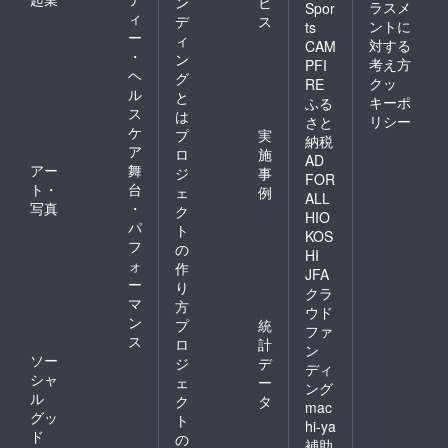
ン
ビ
ラスメ
Spor
ィ
デ
ス
ントに
ts
ー
ィ
対する
CAM
・
ン
考え方
PFI
ヘ
グ
クッ
RE
ル
と
キーポ
ふる
ス
は
リシー
さと
ケ
プ
実
納税
ア
ロ
施
AD
アー
舞
ジ
事
FOR
ト・
台
ェ
例
ALL
写真
・
ク
HIO
パ
ト
KOS
フ
の
HI
ォ
作
JFA
ー
り
クラ
マ
方
ウド
ン
プ
統
ファ
ス
ロ
計
ン
ソー
ジ
デ
ディ
シャ
ェ
ー
ング
ル
ク
タ
mac
グッ
ト
hi-ya
ド
の
補助