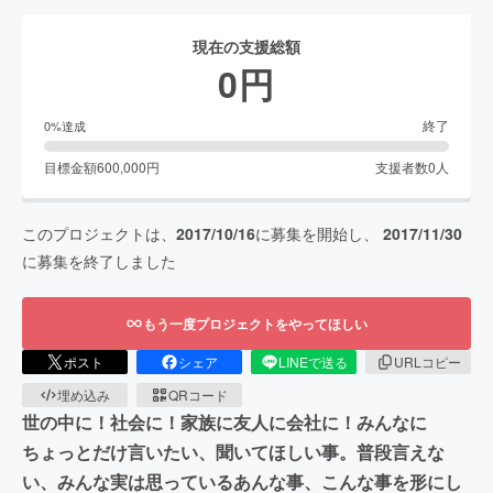
現在の支援総額
0
円
終了
0
%達成
目標金額
600,000
円
支援者数
0
人
このプロジェクトは、
2017/10/16
に募集を開始し、
2017/11/30
に募集を終了しました
もう一度プロジェクトをやってほしい
ポスト
シェア
LINEで送る
URLコピー
埋め込み
QRコード
世の中に！社会に！家族に友人に会社に！みんなに
ちょっとだけ言いたい、聞いてほしい事。普段言えな
い、みんな実は思っているあんな事、こんな事を形にし