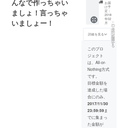
んなで作っちゃい
を記載
お届
させて
け予
ましょ！言っちゃ
いただ
定：
きま
2018
年02
す。 発
いましょー！
こ
月
行物50
の
リ
部を郵
タ
ー
便にて
ン
詳細を見る
を
お届け
選
択
しま
す
る
す。 発
このプロ
行物：
ジェクト
A4オー
ルカ
は、All-or-
ラー全
Nothing方式
16P冊
子 一言
です。
と顔写
目標金額を
真を
nakaga
達成した場
wa@kb
合にのみ、
unsha.c
o.jp ま
2017/11/30
でお願
23:59:59
ま
いしま
す ※イ
でに集まっ
タズラ
た金額が
はやめ