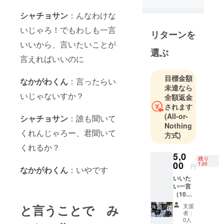
シャチョサン
：んなわけな
いじゃろ！でもわしも一言
リターンを
いいから、言いたいことが
選ぶ
言えればいいのに
目標金額
なかがわくん
：言ったらい
未達なら
いじゃないすか？
全額返金
されます
(All-or-
シャチョサン
：誰も聞いて
Nothing
くれんじゃろー、君聞いて
方式)
くれるか？
5,0
残り
00
120
円
なかがわくん
：いやです
いいた
い一言
（10文
字ま
と言うことで み
支援
で）と
者：
顔写真
0人