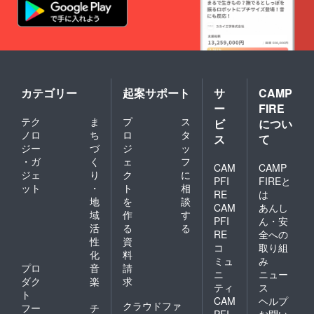
カテゴリー
起案サポート
サ
CAMP
ー
FIRE
テク
ま
プ
ス
ビ
につい
ノロ
ち
ロ
タ
ス
て
ジー
づ
ジ
ッ
・ガ
く
ェ
フ
CAM
CAMP
ジェ
り
ク
に
PFI
FIREと
ット
・
ト
相
RE
は
地
を
談
CAM
あんし
域
作
す
PFI
ん・安
活
る
る
RE
全への
性
資
コ
取り組
化
料
ミュ
み
プロ
音
請
ニ
ニュー
ダク
楽
求
ティ
ス
ト
CAM
ヘルプ
クラウドファ
フー
チ