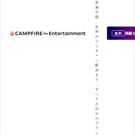
実
施
可
能
。
企
画
掲載
無料
か
ら
リ
タ
ー
ン
配
送
ま
で
、
す
べ
て
お
任
せ
の
プ
ラ
ン