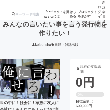
新
ロ
規
グ
会
プロジェクトを掲
はじ
プロジェクト
/
載するには
める
をさがす
イ
員
ン
登
みんなの言いたい事を言う発行物を
録
作りたい！
人気のプロ
注目のリ
注目の新着プロ
募集終了が近いプ
もうすぐ公開
keibunsha
書籍・雑誌出版
ジェクト
ターン
ジェクト
ロジェクト
されます
アート・写真
音楽
現在の支援総
額
0
円
テクノロジー・ガジェット
ゲーム・サ
映像・映画
書籍・雑誌
0%
目標金額は
世の中に！社会に！家族に友人に
600,000円
ビジネス・起業
チャレンジ
会社に！みんなにちょっとだけ言