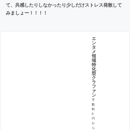
て、共感したりしなかったり少しだけストレス発散して
みましょー！！！！
エ
ン
タ
メ
領
域
特
化
型
ク
ラ
フ
ァ
ン
手
数
料
0
円
か
ら