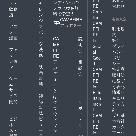
PFI
お問い
ンディングの
ド・
ャ
RE
合わせ
ノウハウを無
飲食
レ
Crea
料で学ぼう
店
ン
tion
各種規定
CAMPFIRE
ジ
CAM
アカデミー
アニ
ス
利用規
PFI
メ・
ポ
約
RE
漫画
ー
CA
説
細則
for
ツ
MP
明
プライ
Soci
ファ
映
FI
会
バシー
al
ッ
像
RE
・
ポリ
Goo
ショ
・
ア
相
シー
d
ン
映
カ
談
特定商
CAM
画
デ
会
取引法
PFI
ゲー
書
ミ
に基づ
RE
ム・
籍
ー
く表記
for
サー
・
と
情報セ
Ente
ビス
雑
は
キュリ
rtain
開発
誌
ク
サ
ティ方
men
出
ラ
ポ
針
t
版
ウ
ー
反社基
CAM
ビジ
ビ
ド
ト
本方針
PFI
ネ
ュ
フ
サ
カスタ
RE
ス・
ー
ァ
ー
マーハ
for
起業
テ