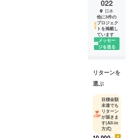
022
日本
他に3件の
プロジェク
トを掲載し
ています
メッセー
ジを送る
リターンを
選ぶ
目標金額
未達でも
リターン
が届きま
す
(All-in
方式)
10,000
円