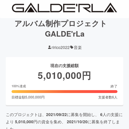
アルバム制作プロジェクト
GALDE'rLa
ririco2022
音楽
現在の支援総額
5,010,000
円
終了
100
%達成
目標金額
5,000,000
円
支援者数
6
人
このプロジェクトは、
2021/09/22
に募集を開始し、
6
人の支援に
より
5,010,000
円の資金を集め、
2021/10/20
に募集を終了しま
した