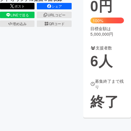
0
円
ポスト
シェア
まちづくり・地域活性化
LINEで送る
URLコピー
100%
埋め込み
QRコード
目標金額は
CAMPFIRE for Social Good
CAMPFIRE Creation
5,000,000円
CAMPFIREふるさと納税
machi-ya
コミュニティ
支援者数
6
人
募集終了まで残
り
終了