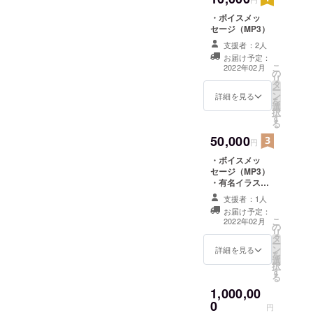
・ボイスメッ
セージ（MP3）
支援者：2人
お届け予定：
こ
2022年02月
の
リ
タ
ー
ン
詳細を見る
を
選
択
す
る
50,000
円
・ボイスメッ
セージ（MP3）
・有名イラスト
レーターかたる
支援者：1人
にによる
お届け予定：
GALDE'rLaのイ
こ
2022年02月
の
ラスト
リ
タ
ー
ン
詳細を見る
を
選
択
す
る
1,000,00
0
円