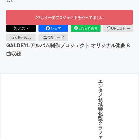
もう一度プロジェクトをやってほしい
ポスト
シェア
LINEで送る
URLコピー
埋め込み
QRコード
GALDE'rLアルバム制作プロジェクト オリジナル楽曲８
曲収録
エ
ン
タ
メ
領
域
特
化
型
ク
ラ
フ
ァ