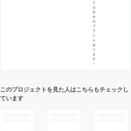
て
お
任
せ
の
プ
ラ
ン
も
あ
り
ま
す
！
このプロジェクトを見た人はこちらもチェックし
ています