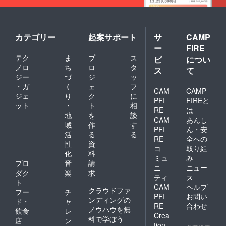
カテゴリー
起案サポート
サ
CAMP
ー
FIRE
テク
ま
プ
ス
ビ
につい
ノロ
ち
ロ
タ
ス
て
ジー
づ
ジ
ッ
・ガ
く
ェ
フ
CAM
CAMP
ジェ
り
ク
に
PFI
FIREと
ット
・
ト
相
RE
は
地
を
談
CAM
あんし
域
作
す
PFI
ん・安
活
る
る
RE
全への
性
資
コ
取り組
化
料
ミュ
み
プロ
音
請
ニ
ニュー
ダク
楽
求
ティ
ス
ト
CAM
ヘルプ
クラウドファ
フー
チ
PFI
お問い
ンディングの
ド・
ャ
RE
合わせ
ノウハウを無
飲食
レ
Crea
料で学ぼう
店
ン
tion