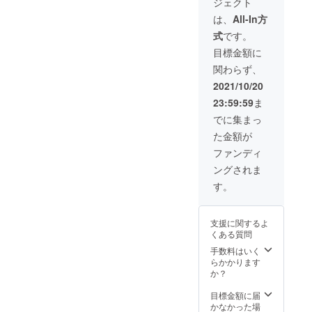
ジェクト
は、
All-In方
式
です。
目標金額に
関わらず、
2021/10/20
23:59:59
ま
でに集まっ
た金額が
ファンディ
ングされま
す。
支援に関するよ
くある質問
手数料はいく
らかかります
か？
目標金額に届
かなかった場