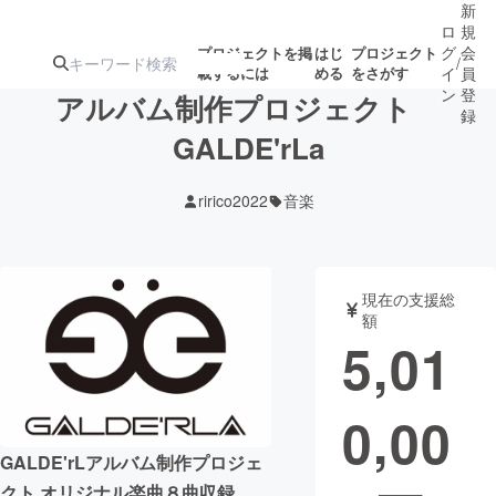
新
ロ
規
グ
会
プロジェクトを掲
はじ
プロジェクト
/
載するには
める
をさがす
イ
員
ン
登
アルバム制作プロジェクト
録
GALDE'rLa
人気のプロ
注目のリ
注目の新着プロ
募集終了が近いプ
もうすぐ公開
ririco2022
音楽
ジェクト
ターン
ジェクト
ロジェクト
されます
アート・写真
音楽
現在の支援総
額
5,01
テクノロジー・ガジェット
ゲーム・サ
0,00
映像・映画
書籍・雑誌
GALDE'rLアルバム制作プロジェ
ビジネス・起業
チャレンジ
クト オリジナル楽曲８曲収録