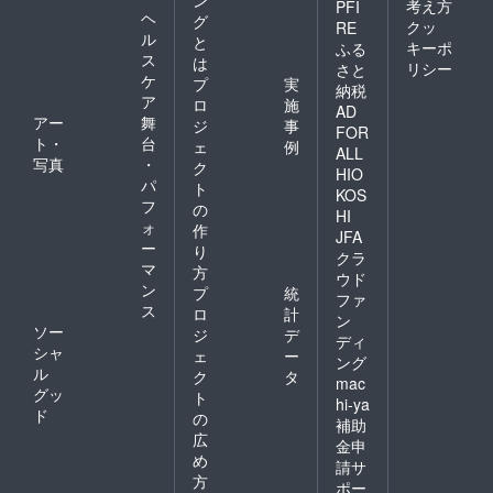
ン
考え方
PFI
ヘ
グ
クッ
RE
ル
と
キーポ
ふる
ス
は
リシー
さと
ケ
プ
実
納税
ア
ロ
施
AD
アー
舞
ジ
事
FOR
ト・
台
ェ
例
ALL
写真
・
ク
HIO
パ
ト
KOS
フ
の
HI
ォ
作
JFA
ー
り
クラ
マ
方
ウド
ン
プ
統
ファ
ス
ロ
計
ン
ソー
ジ
デ
ディ
シャ
ェ
ー
ング
ル
ク
タ
mac
グッ
ト
hi-ya
ド
の
補助
広
金申
め
請サ
方
ポー