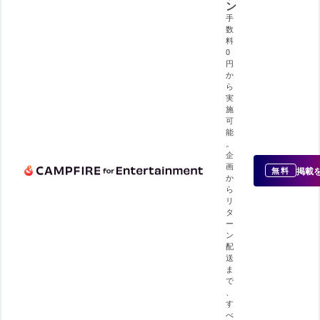
ン
手
数
料
0
円
か
ら
実
施
可
能
。
企
画
掲載
無料
か
ら
リ
タ
ー
ン
配
送
ま
で
、
す
べ