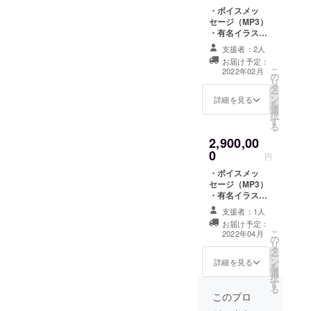
・ボイスメッ
セージ（MP3）
・有名イラスト
レーターかたる
支援者：2人
にによる
お届け予定：
GALDE'rLaのイ
こ
2022年02月
の
ラスト ・
リ
タ
GALDE'rLaライ
ー
ン
ブステージ動画
詳細を見る
を
選
（MP4）
択
す
る
2,900,00
0
円
・ボイスメッ
セージ（MP3）
・有名イラスト
レーターかたる
支援者：1人
にによる
お届け予定：
GALDE'rLaのイ
こ
2022年04月
の
ラスト ・新曲オ
リ
タ
リジナル
ー
ン
MV（MP4）
詳細を見る
を
選
択
す
る
このプロ