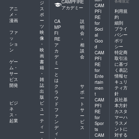
各種規定
CAMPFIRE
ジ
CAM
アカデミー
アニ
ス
利用規
PFI
メ・
ポ
約
RE
漫画
ー
CA
説
細則
for
ツ
MP
明
プライ
Soci
ファ
映
FI
会
バシー
al
ッ
像
RE
・
ポリ
Goo
ショ
・
ア
相
シー
d
ン
映
カ
談
特定商
CAM
画
デ
会
取引法
PFI
ゲー
書
ミ
に基づ
RE
ム・
籍
ー
く表記
for
サー
・
と
情報セ
Ente
ビス
雑
は
キュリ
rtain
開発
誌
ク
サ
ティ方
men
出
ラ
ポ
針
t
版
ウ
ー
反社基
CAM
ビジ
ビ
ド
ト
本方針
PFI
ネ
ュ
フ
サ
カスタ
RE
ス・
ー
ァ
ー
マーハ
for
起業
テ
ン
ビ
ラスメ
Spor
ィ
デ
ス
ントに
ts
ー
ィ
対する
CAM
・