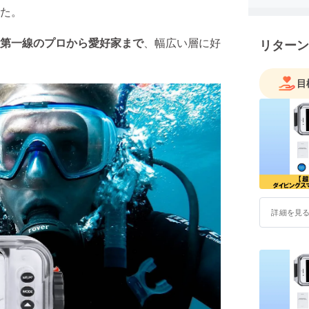
た。
「日本に無
「面白い商
第一線のプロから愛好家まで
、幅広い層に好
リターン
「便利な商
と日々思
そんな思い
目
FATEMと
り、1人1
日本の皆
楽しく、
います。
どうぞよ
詳細を見