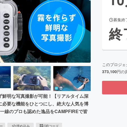
募集終
CAMPFIRE for Social Good
CAMPFIRE Creation
終
CAMPFIREふるさと納税
machi-ya
コミュニティ
このプロジェ
373,100
円の
ず鮮明な写真撮影が可能！【リアルタイム深
に必要な機能をひとつにし、絶大な人気を博
一線のプロも認めた逸品をCAMPFIREで皆
ピー
埋め込み
QRコード