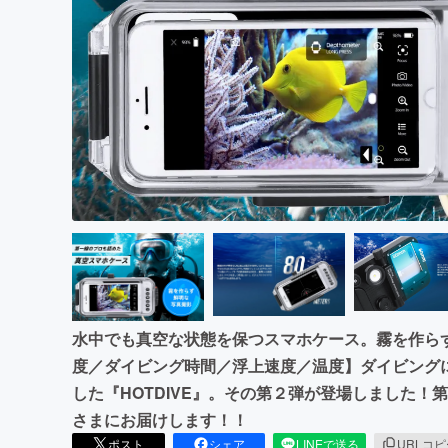
まちづくり・地域活性化
水中でも真空な状態を保つスマホケース。霧を作ら
度／ダイビング時間／浮上速度／温度】ダイビング
した『HOTDIVE』。その第２弾が登場しました！第
さまにお届けします！！
ポスト
シェア
LINEで送る
URLコ