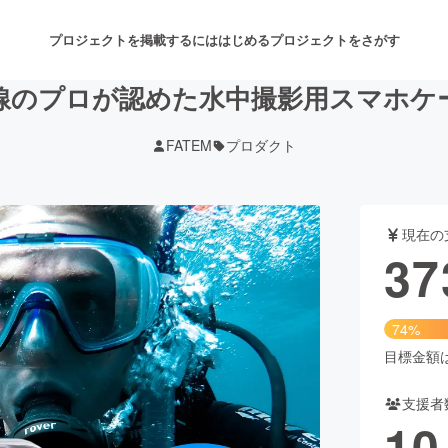
プロジェクトを掲載するには
はじめる
プロジェクトをさがす
線のプロが認めた水中撮影用スマホケ
FATEM
プロダクト
注目のリターン
注目の新着プロジェクト
募集終了が近いプロジェクト
も
現在の
音楽
舞台・パフォーマンス
37
ゲーム・サービス開発
フード・飲食店
74%
書籍・雑誌出版
アニメ・漫画
目標金額は5
支援者
チャレンジ
ビューティー・ヘルスケ
10