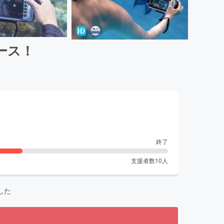
ース！
終了
支援者数
10
人
した