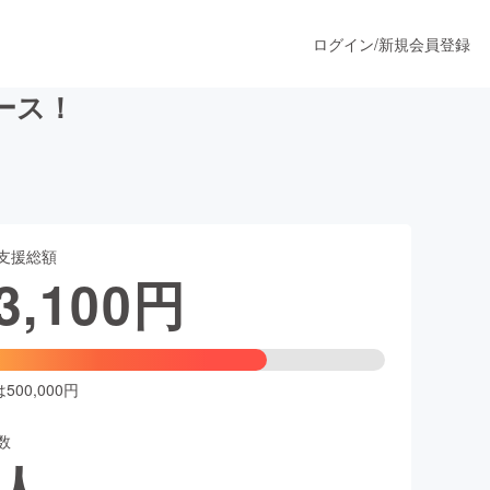
ログイン
/
新規会員登録
ース！
うすぐ公開されます
支援総額
プロダクト
3,100
円
ファッション
スポーツ
00,000円
数
ア
ソーシャルグッド
人