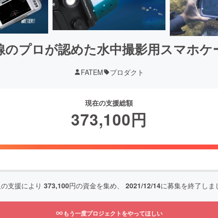
線のプロが認めた水中撮影用スマホケ
FATEM
プロダクト
現在の支援総額
373,100
円
人の支援により
373,100
円の資金を集め、
2021/12/14
に募集を終了しま
もう一度プロジェクトをやってほしい