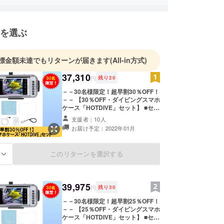
いのはもったいない!!」
品でたくさんの人を笑顔にできる!!」
を選ぶ
品で悩んでいる人を助けられる!!」
っていました。
からFATEMができました。
標金額未達でもリターンが届きます
(All-in方式)
は ”Fate Meet ： 運命の出会い"という想いがあ
37,310
人の出会いを大切に、
円
残り
20
様が価値のある海外商品と出会うことでより豊かで
－－30名様限定！超早割30％OFF！
幸せな生活を送れますようにという思いで活動して
－－ 【30％OFF・ダイビングスマホ
ケース「HOTDIVE」セット】 ■セッ
ト内容 ・「HOTDIVE」本体 ・専用
支援者：10人
ろしくお願いいたします。
バッグ ・密封ゴム ・リストスト
お届け予定：2022年01月
ラップ ・Type-Cケーブル ・ハンカ
チ ※送料込みのお値段です。
このリターンを選択する
る
39,975
円
残り
30
－－30名様限定！超早割25％OFF！
－－ 【25％OFF・ダイビングスマホ
ケース「HOTDIVE」セット】 ■セッ