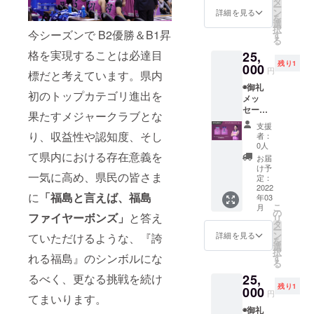
タ
BONDS
ー
名前掲
ジェー
ン
UP T
詳細を見る
を
載 ※支
ムス) ※
選
シャツ
択
援時に
今シーズンで B2優勝＆B1昇
サイズ
す
る
備考欄
はXLに
格を実現することは必達目
25,
にご希
なりま
残り1
望のお
000
す
円
標だと考えています。県内
名前を
◉御礼
ご記入
初のトップカテゴリ進出を
メッ
くださ
セージ
い ◉直筆
果たすメジャークラブとな
動画
サイン
支援
(メール
入りレ
り、収益性や認知度、そし
者：
にて動
プリカ
0人
画デー
て県内における存在意義を
ユニ
お届
タ送付)
フォー
け予
一気に高め、県民の皆さま
◉福島
ム (#8
定：
ファイ
2022
村上慎
に
「福島と言えば、福島
年03
ヤーボ
也) ※サ
こ
月
ンズ公
イズは
の
ファイヤーボンズ」
と答え
リ
式HPに
XLにな
タ
ー
名前掲
ります
ン
詳細を見る
ていただけるような、『誇
を
載 ※支
選
択
援時に
れる福島』のシンボルにな
す
る
備考欄
25,
るべく、更なる挑戦を続け
にご希
残り1
望のお
000
円
てまいります。
名前を
◉御礼
ご記入