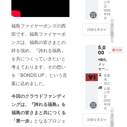
タ送付)
枚)
け予
◉福島
定：
ファイ
2022
年03
ヤーボ
こ
月
ンズ公
の
リ
式HPに
タ
福島ファイヤーボンズの西
ー
名前掲
ン
詳細を見る
を
載 ※支
田です。福島ファイヤーボ
選
択
援時に
す
る
ンズは、福島の皆さまとの
備考欄
5,0
にご希
絆を強め、『誇れる福島』
残り28
望のお
00
円
名前を
を共につくっていきたいと
◉御礼
ご記入
メッ
くださ
考えております。その想い
セージ
い
動画
◉BOND
を「BONDS UP」という言
支援
(メール
S UP ス
者：
にて動
葉に込めました。
テッ
22人
画デー
カー
お届
タ送付)
◉BOND
け予
今回のクラウドファンディ
◉福島
S UP ス
定：
ファイ
2022
トー
ングは、『誇れる福島』を
年03
ヤーボ
リー
こ
月
ンズ公
ブック
の
福島の皆さまと共につくる
リ
式HPに
(2013-
タ
ー
名前掲
2022)
ン
詳細を見る
「第一歩」
となるプロジェ
を
載 ※支
※2013
選
択