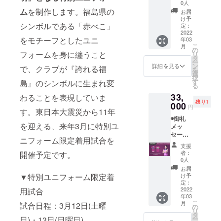
にて動
テッ
望を1冊
0人
画デー
カー
ム
を制作します。福島県の
にまと
お届
タ送付)
◉BOND
めます ◉
け予
◉福島
シンボルである「赤べこ」
S UP ス
定：
全選手
ファイ
2022
トー
直筆サ
をモチーフとしたユニ
年03
ヤーボ
リー
イン入
こ
月
ンズ公
ブック
の
り色紙
フォームを身に纏うこと
リ
式HPに
(2013-
タ
＋応援
ー
名前掲
2022)
ン
グッズ
詳細を見る
で、クラブが『誇れる福
を
載 ※支
※2013
選
詰め合
択
援時に
年に発
す
わせ
島』のシンボルに生まれ変
る
備考欄
足した
セット -
33,
にご希
わることを表現していま
福島
マフ
残り1
望のお
000
ファイ
ラータ
円
す。東日本大震災から11年
名前を
ヤーボ
オル -
◉御礼
ご記入
ンズの8
Ｔシャ
を迎える、来年3月に特別ユ
メッ
くださ
年間の
ツ (迷
セージ
い
歩みや
彩) - ツ
ニフォーム限定着用試合を
動画
◉BOND
これか
インス
支援
(メール
S UP ス
らの展
ティッ
者：
開催予定です。
にて動
テッ
望を1冊
0人
クメガ
画デー
カー
にまと
ホン
お届
タ送付)
◉BOND
めます ◉
け予
▼特別ユニフォーム限定着
◉福島
S UP ス
定：
直筆サ
ファイ
2022
用試合
トー
イン入
年03
ヤーボ
リー
り非売
こ
月
試合日程：3月12日(土曜
ンズ公
ブック
の
品
リ
式HPに
(2013-
タ
シュー
ー
日)・13日(日曜日)
名前掲