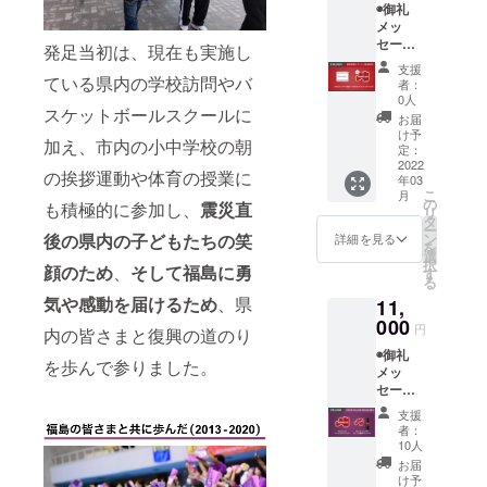
◉御礼
ご記入
こ
メッ
くださ
セージ
い
発足当初は、現在も実施し
動画
◉BOND
支援
(メール
S UP ア
ている県内の学校訪問やバ
者：
にて動
クリル
0人
スケットボールスクールに
画デー
キーホ
お届
タ送付)
ルダー
け予
加え、市内の小中学校の朝
◉福島
3種類
定：
ファイ
2022
(赤べ
の挨拶運動や体育の授業に
年03
ヤーボ
こ・
こ
月
ンズ公
桜・キ
の
も積極的に参加し、
震災直
リ
式HPに
ビタキ
タ
ー
名前掲
ユニ
ン
後の県内の子どもたちの笑
詳細を見る
を
載 ※支
フォー
選
択
援時に
顔のため
、
そして福島に勇
ム)
す
る
備考欄
気や感動を届けるため
、県
11,
にご希
望のお
000
円
内の皆さまと復興の道のり
名前を
◉御礼
ご記入
を歩んで参りました。
メッ
くださ
セージ
い
動画
◉BOND
支援
(メール
S UP ス
者：
にて動
テッ
10人
画デー
カー (10
お届
タ送付)
枚)
け予