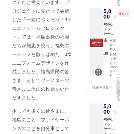
援時に
年に発
クトだと考えています。プ
す
る
備考欄
足した
5,0
ロジェクトに先だって実施
にご希
福島
残り34
望のお
00
ファイ
円
した「一緒につくろう！3rd
名前を
ヤーボ
◉御礼
ご記入
ンズの8
ユニフォームプロジェク
メッ
くださ
年間の
セージ
い
歩みや
ト」では、福島出身の社員
動画
◉BOND
これか
支援
(メール
S UP ス
らの展
たちが知恵を絞り、福島の
者：
にて動
テッ
望を1冊
16人
画デー
カー
モチーフを散りばめた、3rd
にまと
お届
タ送付)
◉BOND
めます
け予
ユニフォームデザインを作
◉福島
S UP ス
定：
◉BOND
ファイ
2022
トー
S UP T
成しました。福島県民の皆
年03
ヤーボ
リー
シャツ
こ
月
ンズ公
ブック
の
(白)
さま、そしてブースターの
リ
式HPに
(2013-
タ
ー
名前掲
2022)
ン
詳細を見る
皆さまに沢山の投票をいた
を
載 ※支
※2013
選
択
援時に
年に発
す
だきました。
る
備考欄
足した
5,0
にご希
福島
望のお
少しでも多くの皆さまに、
00
ファイ
円
名前を
ヤーボ
福島のこと、ファイヤーボ
◉御礼
ご記入
ンズの8
メッ
くださ
年間の
ンズのことを自分事として
セージ
い
歩みや
動画
◉BOND