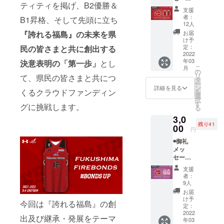
ティティを掲げ、B2優勝＆
動画
支援
(メール
者：
B1昇格、そして先頭に立ち
にて動
12人
画デー
お届
『誇れる福島』の未来を県
タ送付)
け予
◉福島
定：
民の皆さまと共に創出する
ファイ
2022
年03
ヤーボ
決意表明の「第一歩」
とし
こ
月
ンズ公
の
リ
て、県民の皆さまと共につ
式HPに
タ
ー
名前掲
ン
詳細を見る
くるクラウドファンディン
を
載 ※支
選
択
援時に
す
グに挑戦します。
る
備考欄
3,0
にご希
残り41
望のお
00
円
名前を
◉御礼
ご記入
メッ
くださ
セージ
い
動画
◉BOND
支援
(メール
S UP ア
者：
にて動
クリル
9人
画デー
キーホ
お届
タ送付)
ルダー
け予
今回は『誇れる福島』の創
◉福島
1種類
定：
ファイ
2022
(赤べこ
出及び継承・発展をテーマ
年03
ヤーボ
ユニ