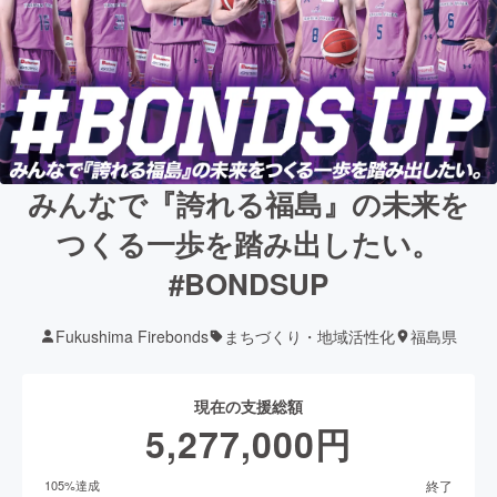
みんなで『誇れる福島』の未来を
つくる一歩を踏み出したい。
#BONDSUP
Fukushima Firebonds
まちづくり・地域活性化
福島県
現在の支援総額
5,277,000
円
終了
105
%達成