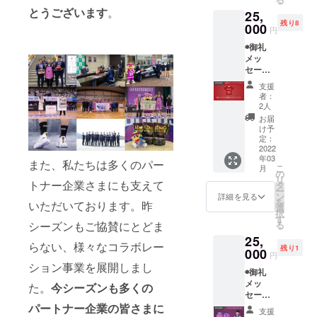
備考欄
ボワイ
とうございます
。
25,
にご希
ン (VIN
残り8
望のお
000
DE
円
名前を
OLLAG
◉御礼
ご記入
E
メッ
くださ
ROUGE
セージ
い
2019) ※
動画
◉BOND
ワイン
支援
(メール
S UP ス
ラベル
者：
にて動
テッ
のデザ
2人
画デー
カー
インは
お届
タ送付)
◉BOND
一部修
け予
◉福島
S UP ス
定：
正にな
ファイ
2022
トー
る可能
年03
ヤーボ
リー
性がご
また、私たちは多くのパー
こ
月
ンズ公
ブック
の
ざいま
リ
式HPに
トナー企業さまにも支えて
(2013-
タ
す ※酒
ー
名前掲
2022)
ン
類販売
詳細を見る
を
いただいております。昨
載 ※支
※2013
選
業免許
択
援時に
年に発
す
(郡山酒
る
シーズンもご協賛にとどま
備考欄
足した
指第
25,
にご希
福島
1281号)
らない、様々なコラボレー
残り1
望のお
000
ファイ
円
名前を
ヤーボ
ション事業を展開しまし
◉御礼
ご記入
ンズの8
メッ
くださ
年間の
た。
今シーズンも多くの
セージ
い
歩みや
動画
パートナー企業の
皆さまに
◉BOND
これか
支援
(メール