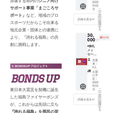
加速する県内の
シニア向け
ファイ
2022
橋本尚
年03
ヤーボ
明) ※サ
サポート事業「まごころサ
こ
月
ンズ公
イズは
の
リ
式HPに
ポート」
など、地域のプロ
XLにな
タ
ー
名前掲
ります
ン
詳細を見る
を
スポーツだからこそ出来る
載 ※支
選
択
援時に
す
る
地元企業・団体との連携に
備考欄
30,
にご希
より、『誇れる福島』の共
残り10
望のお
000
円
名前を
創に挑戦します。
◉御礼
ご記入
メッ
くださ
セージ
い
動画
◉BOND
支援
(メール
S UP ス
者：
にて動
テッ
0人
画デー
カー
お届
タ送付)
◉BOND
け予
◉福島
S UP ス
定：
ファイ
2022
トー
年03
ヤーボ
リー
東日本大震災を契機に誕生
こ
月
ンズ公
ブック
の
リ
式HPに
(2013-
タ
した福島ファイヤーボンズ
ー
名前掲
2022)
ン
詳細を見る
を
載 ※支
※2013
選
が、これからは先頭に立ち
択
援時に
年に発
す
る
備考欄
『誇れる福島』を県民の皆
足した