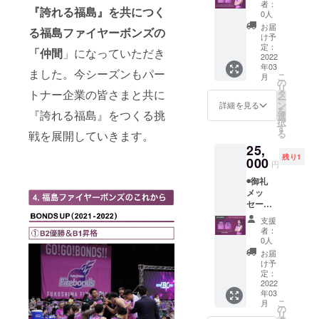
S UP ス
らの展
者：
『誇れる福島』を共につく
にて動
テッ
望を1冊
0人
画デー
カー
にまと
お届
る福島ファイヤーボンズの
タ送付)
◉BOND
めます ◉
け予
◉福島
S UP ス
定：
全選手
「仲間
」になっていただき
ファイ
2022
トー
直筆サ
年03
ヤーボ
リー
イン入
ました。今シーズンもパー
こ
月
ンズ公
ブック
の
り色紙
リ
式HPに
(2013-
トナー企業の皆さまと共に
タ
ー
名前掲
2022)
ン
詳細を見る
を
『誇れる福島』をつくる挑
載 ※支
※2013
選
択
援時に
年に発
す
る
戦を展開していきます。
備考欄
足した
25,
にご希
福島
残り1
望のお
000
ファイ
円
名前を
ヤーボ
◉御礼
ご記入
ンズの8
メッ
くださ
年間の
セージ
い ◉直筆
歩みや
動画
サイン
これか
支援
(メール
入りレ
らの展
者：
にて動
プリカ
望を1冊
0人
画デー
ユニ
にまと
お届
タ送付)
フォー
めます ◉
け予
◉福島
ム (#1
定：
全選手
ファイ
2022
ウォー
直筆サ
年03
ヤーボ
ルジャ
イン入
こ
月
ンズ公
ス
の
り
リ
式HPに
パー・