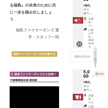
名前を
る福島』の未来のために共
◉御礼
ご記入
メッ
くださ
に一歩を踏み出しましょ
セージ
い
動画
◉BOND
う
。
支援
(メール
S UP ア
者：
にて動
クリル
1人
画デー
キーホ
福島ファイヤーボンズ 選
お届
タ送付)
ルダー
け予
手・スタッフ一同
◉福島
1種類
定：
ファイ
2022
(キビタ
年03
ヤーボ
キユニ
こ
月
ンズ公
フォー
の
リ
式HPに
ム)
タ
ー
名前掲
ン
詳細を見る
を
載 ※支
選
択
援時に
す
る
備考欄
5,0
にご希
残り39
望のお
00
円
名前を
◉御礼
ご記入
メッ
くださ
セージ
い
動画
◉BOND
支援
(メール
S UP ス
者：
にて動
テッ
11人
画デー
カー (1
お届