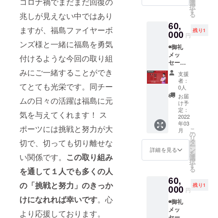
コロナ禍でまだまだ回復の
載 ※支
※2013
選
ム (#1
択
援時に
年に発
す
ウォー
る
兆しが見えない中ではあり
備考欄
足した
ルジャ
60,
にご希
福島
ス
ますが、福島ファイヤーボ
残り1
望のお
000
ファイ
パー・
円
名前を
ヤーボ
ジェー
ンズ様と一緒に福島を勇気
◉御礼
ご記入
ンズの8
ムス)
メッ
くださ
年間の
付けるような今回の取り組
セージ
い
歩みや
動画
◉BOND
みにご一緒することができ
これか
支援
(メール
S UP ス
らの展
者：
てとても光栄です。同チー
にて動
テッ
望を1冊
0人
画デー
カー
にまと
お届
ムの日々の活躍は福島に元
タ送付)
◉BOND
めます ◉
け予
◉福島
S UP ス
定：
直筆サ
気を与えてくれます！ ス
ファイ
2022
トー
イン入
年03
ヤーボ
リー
り
ポーツには挑戦と努力が大
こ
月
ンズ公
ブック
の
BONDS
リ
式HPに
(2013-
タ
切で、切っても切り離せな
UP ユニ
ー
名前掲
2022)
ン
フォー
詳細を見る
を
載 ※支
い関係です。
この取り組み
※2013
選
ム (#6
択
援時に
年に発
す
長谷川
る
を通して１人でも多くの人
備考欄
足した
智伸)
60,
にご希
福島
の「挑戦と努力」のきっか
残り1
望のお
000
ファイ
円
名前を
ヤーボ
けになれれば幸いです
。心
◉御礼
ご記入
ンズの8
メッ
くださ
年間の
より応援しております。
セージ
い