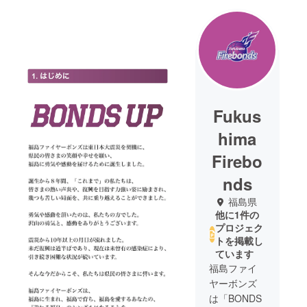
Fukus
hima
Firebo
nds
福島県
他に1件の
プロジェク
トを掲載し
ています
福島ファイ
ヤーボンズ
は「BONDS