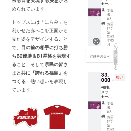
誇る日を実現する決意
が込
セージ
い
歩みや
められています。
動画
◉BOND
これか
支援
(メール
S UP ス
らの展
者：
にて動
テッ
望を1冊
0人
トップスには「にらみ」を
画デー
カー
にまと
お届
タ送付)
◉BOND
めます ◉
け予
利かせた赤べこを正面から
◉福島
S UP ス
定：
直筆サ
ファイ
2022
トー
イン入
見た姿をデザインすること
年03
ヤーボ
リー
り非売
こ
月
ンズ公
ブック
の
で、
目の前の相手に打ち勝
品
リ
式HPに
(2013-
タ
シュー
ー
名前掲
ちB2優勝＆B1昇格を実現す
2022)
ン
ティン
詳細を見る
を
載 ※支
※2013
選
グシャ
択
ること
、そして
県民の皆さ
援時に
年に発
す
ツ (#9
る
備考欄
足した
神原裕
まと共に『誇れる福島』を
33,
にご希
福島
司) ※画
残り1
望のお
000
ファイ
像はイ
円
つくる
、熱い想いを表現し
名前を
ヤーボ
メージ
◉御礼
ご記入
ンズの8
です
ています。
メッ
くださ
年間の
セージ
い
歩みや
動画
◉BOND
これか
支援
(メール
S UP ス
らの展
者：
にて動
テッ
望を1冊
0人
画デー
カー
にまと
お届
タ送付)
◉BOND
めます ◉
け予
◉福島
S UP ス
定：
直筆サ
ファイ
2022
トー
イン入