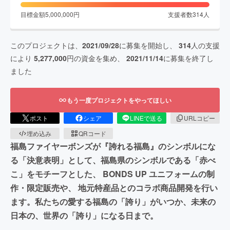
目標金額
5,000,000
円
支援者数
314
人
このプロジェクトは、
2021/09/28
に募集を開始し、
314
人の支援
により
5,277,000
円の資金を集め、
2021/11/14
に募集を終了し
ました
もう一度プロジェクトをやってほしい
ポスト
シェア
LINEで送る
URLコピー
埋め込み
QRコード
福島ファイヤーボンズが『誇れる福島』のシンボルにな
る「決意表明」として、福島県のシンボルである「赤べ
こ」をモチーフとした、 BONDS UP ユニフォームの制
作・限定販売や、 地元特産品とのコラボ商品開発を行い
ます。私たちの愛する福島の「誇り」がいつか、未来の
日本の、世界の「誇り」になる日まで。