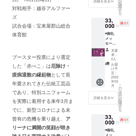
2022)
ン
ティン
詳細を見る
を
載 ※支
※2013
選
グシャ
対戦相手：越谷アルファー
択
援時に
年に発
す
ツ (#1
る
備考欄
足した
ウォー
ズ
33,
にご希
福島
ルジャ
残り1
望のお
000
ファイ
試合会場：宝来屋郡山総合
ス
円
名前を
ヤーボ
パー・
◉御礼
体育館
ご記入
ンズの8
ジェー
メッ
くださ
年間の
ムス) ※
セージ
い
歩みや
画像は
動画
◉BOND
これか
イメー
支援
(メール
S UP ス
らの展
ジです
者：
ブースター投票により選定
にて動
テッ
望を1冊
0人
画デー
カー
にまと
お届
した「赤べこ」は
厄除け・
タ送付)
◉BOND
めます ◉
け予
◉福島
S UP ス
定：
直筆サ
疫病退散の縁起物
として長
ファイ
2022
トー
イン入
年03
ヤーボ
リー
年愛されてきた伝統工芸品
り非売
こ
月
ンズ公
ブック
の
品
リ
であり、特別ユニフォーム
式HPに
(2013-
タ
シュー
ー
名前掲
2022)
ン
ティン
詳細を見る
を
を実際に着用する来年3月ま
載 ※支
※2013
選
グシャ
択
援時に
年に発
す
ツ (#8
でに、新型コロナによる未
る
備考欄
足した
村上慎
33,
にご希
福島
也) ※画
曾有の危機を乗り越え、
ア
残り1
望のお
000
ファイ
像はイ
円
名前を
ヤーボ
リーナに満開の笑顔が咲き
メージ
◉御礼
ご記入
ンズの8
です
メッ
くださ
年間の