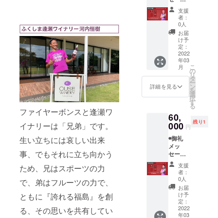
歩みや
動画
◉BOND
これか
支援
(メール
S UP ス
らの展
者：
にて動
テッ
望を1冊
0人
画デー
カー
にまと
お届
タ送付)
◉BOND
めます ◉
け予
◉福島
S UP ス
定：
直筆サ
ファイ
2022
トー
イン入
年03
ヤーボ
リー
り
こ
月
ンズ公
ブック
の
BONDS
リ
式HPに
(2013-
タ
UP ユニ
ー
名前掲
2022)
ン
フォー
詳細を見る
を
載 ※支
※2013
選
ム (#8
択
援時に
年に発
す
村上慎
る
備考欄
足した
也)
ファイヤーボンスと逢瀬ワ
60,
にご希
福島
残り1
望のお
000
ファイ
イナリーは「兄弟」です。
円
名前を
ヤーボ
◉御礼
生い立ちには哀しい出来
ご記入
ンズの8
メッ
くださ
年間の
事、でもそれに立ち向かう
セージ
い
歩みや
動画
◉BOND
これか
支援
ため、兄はスポーツの力
(メール
S UP ス
らの展
者：
にて動
テッ
望を1冊
0人
で、弟はフルーツの力で、
画デー
カー
にまと
お届
タ送付)
◉BOND
めます ◉
け予
ともに『誇れる福島』を創
◉福島
S UP ス
定：
直筆サ
ファイ
2022
トー
る、その思いを共有してい
イン入
年03
ヤーボ
リー
り