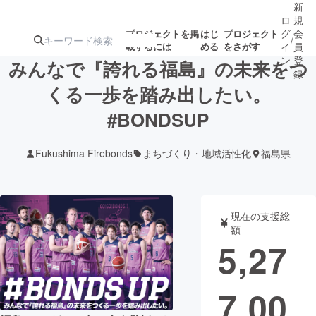
新
ロ
規
グ
会
プロジェクトを掲
はじ
プロジェクト
/
載するには
める
をさがす
イ
員
ン
登
みんなで『誇れる福島』の未来をつ
録
くる一歩を踏み出したい。
#BONDSUP
人気のプロ
注目のリ
注目の新着プロ
募集終了が近いプ
もうすぐ公開
ジェクト
ターン
ジェクト
ロジェクト
されます
Fukushima Firebonds
まちづくり・地域活性化
福島県
アート・写真
音楽
現在の支援総
テクノロジー・ガジェット
ゲーム・サ
額
5,27
映像・映画
書籍・雑誌
7,00
ビジネス・起業
チャレンジ