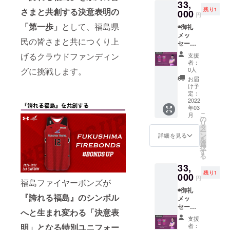
33,
にご希
福島
残り1
さまと共創する決意表明の
望のお
000
ファイ
円
名前を
ヤーボ
「第一歩」
として、福島県
◉御礼
ご記入
ンズの8
メッ
くださ
年間の
民の皆さまと共につくり上
セージ
い
歩みや
動画
◉BOND
これか
げるクラウドファンディン
支援
(メール
S UP ス
らの展
者：
にて動
テッ
望を1冊
0人
グに挑戦します。
画デー
カー
にまと
お届
タ送付)
◉BOND
めます ◉
け予
◉福島
S UP ス
定：
非売品
ファイ
2022
トー
シュー
年03
ヤーボ
リー
ティン
こ
月
ンズ公
ブック
の
グシャ
リ
式HPに
(2013-
タ
ツ (半
ー
名前掲
2022)
ン
袖)
詳細を見る
を
載 ※支
※2013
選
択
援時に
年に発
す
る
備考欄
足した
33,
にご希
福島
残り1
望のお
000
ファイ
円
福島ファイヤーボンズが
名前を
ヤーボ
◉御礼
ご記入
ンズの8
『誇れる福島』のシンボル
メッ
くださ
年間の
セージ
い
歩みや
へと生まれ変わる「決意表
動画
◉BOND
これか
支援
(メール
S UP ス
らの展
者：
明」となる特別ユニフォー