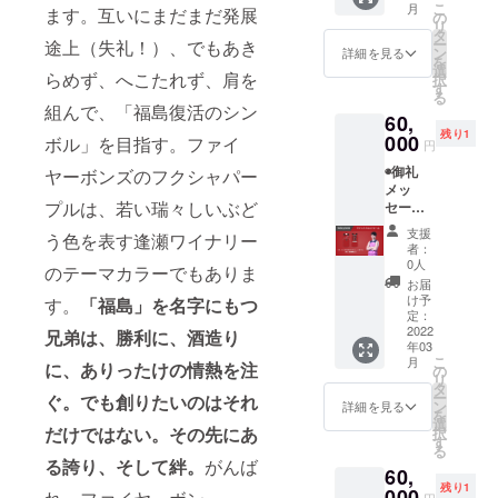
こ
月
ます。互いにまだまだ発展
ンズ公
ブック
の
BONDS
リ
式HPに
(2013-
タ
UP ユニ
ー
途上（失礼！）、でもあき
名前掲
2022)
ン
フォー
詳細を見る
を
載 ※支
※2013
選
ム (#11
らめず、へこたれず、肩を
択
援時に
年に発
す
山内翼)
る
備考欄
足した
組んで、「福島復活のシン
60,
にご希
福島
残り1
望のお
000
ファイ
ボル」を目指す。ファイ
円
名前を
ヤーボ
◉御礼
ご記入
ヤーボンズのフクシャパー
ンズの8
メッ
くださ
年間の
プルは、若い瑞々しいぶど
セージ
い
歩みや
動画
◉BOND
これか
支援
う色を表す逢瀬ワイナリー
(メール
S UP ス
らの展
者：
にて動
テッ
望を1冊
0人
のテーマカラーでもありま
画デー
カー
にまと
お届
タ送付)
◉BOND
めます ◉
け予
す。
「福島」を名字にもつ
◉福島
S UP ス
定：
直筆サ
ファイ
2022
トー
兄弟は、勝利に、酒造り
イン入
年03
ヤーボ
リー
り
こ
月
ンズ公
に、ありったけの情熱を注
ブック
の
BONDS
リ
式HPに
(2013-
タ
UP ユニ
ー
ぐ。でも創りたいのはそれ
名前掲
2022)
ン
フォー
詳細を見る
を
載 ※支
※2013
選
ム (#12
だけではない。その先にあ
択
援時に
年に発
す
アレッ
る
備考欄
足した
クス・
る誇り、そして絆。
がんば
60,
にご希
福島
マー
残り1
望のお
000
ファイ
フィー)
円