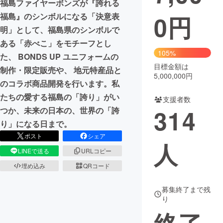
福島ファイヤーボンズが『誇れる
0
円
福島』のシンボルになる「決意表
まちづくり・地域活性化
明」として、福島県のシンボルで
ある「赤べこ」をモチーフとし
CAMPFIRE for Social Good
CAMPFIRE Creation
105%
た、 BONDS UP ユニフォームの
CAMPFIREふるさと納税
machi-ya
コミュニティ
目標金額は
制作・限定販売や、 地元特産品と
5,000,000円
のコラボ商品開発を行います。私
たちの愛する福島の「誇り」がい
支援者数
314
つか、未来の日本の、世界の「誇
り」になる日まで。
ポスト
シェア
人
LINEで送る
URLコピー
埋め込み
QRコード
募集終了まで残
り