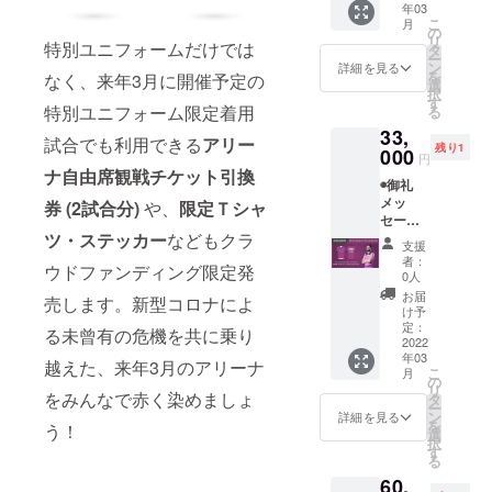
年03
ヤーボ
リー
り非売
こ
月
ンズ公
ブック
の
品
リ
式HPに
特別ユニフォームだけでは
(2013-
タ
シュー
ー
名前掲
2022)
ン
ティン
詳細を見る
を
なく、来年3月に開催予定の
載 ※支
※2013
選
グシャ
択
援時に
年に発
す
ツ (#12
特別ユニフォーム限定着用
る
備考欄
足した
アレッ
33,
にご希
福島
クス・
試合でも利用できる
アリー
残り1
望のお
000
ファイ
マー
円
名前を
ヤーボ
フィー)
ナ自由席観戦チケット引換
◉御礼
ご記入
ンズの8
※画像は
メッ
くださ
券 (2試合分)
や、
限定Ｔシャ
年間の
イメー
セージ
い
歩みや
ジです
動画
ツ・ステッカー
などもクラ
◉BOND
これか
支援
(メール
S UP ス
らの展
者：
ウドファンディング限定発
にて動
テッ
望を1冊
0人
画デー
カー
にまと
お届
売します。新型コロナによ
タ送付)
◉BOND
めます ◉
け予
◉福島
S UP ス
定：
直筆サ
る未曾有の危機を共に乗り
ファイ
2022
トー
イン入
年03
ヤーボ
リー
り非売
越えた、来年3月のアリーナ
こ
月
ンズ公
ブック
の
品
リ
式HPに
をみんなで赤く染めましょ
(2013-
タ
シュー
ー
名前掲
2022)
ン
ティン
詳細を見る
を
う！
載 ※支
※2013
選
グシャ
択
援時に
年に発
す
ツ (#16
る
備考欄
足した
橋本尚
60,
にご希
福島
明) ※画