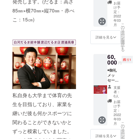
発売します。(だるま：高さ
画デー
カー
にまと
お届
タ送付)
◉BOND
めます ◉
け予
85㎜×横70㎜×縦70㎜・赤べ
◉福島
S UP ス
定：
直筆サ
ファイ
2022
トー
イン入
こ：15㎝)
年03
ヤーボ
リー
り非売
こ
月
ンズ公
ブック
の
品
リ
式HPに
(2013-
タ
シュー
ー
名前掲
2022)
ン
ティン
詳細を見る
を
載 ※支
※2013
選
グシャ
択
援時に
年に発
す
ツ (#42
る
備考欄
足した
ジェイ
60,
にご希
福島
ソン・
残り1
望のお
000
ファイ
ウォッ
円
名前を
ヤーボ
シュ
◉御礼
ご記入
ンズの8
バーン)
メッ
くださ
年間の
※画像は
セージ
い
歩みや
イメー
動画
◉BOND
これか
ジです
支援
(メール
S UP ス
らの展
者：
私自身も大学まで体育の先
にて動
テッ
望を1冊
0人
画デー
カー
にまと
お届
生を目指しており、家業を
タ送付)
◉BOND
めます ◉
け予
◉福島
S UP ス
定：
直筆サ
継いだ後も何かスポーツに
ファイ
2022
トー
イン入
年03
ヤーボ
リー
り
関わることができないかと
こ
月
ンズ公
ブック
の
BONDS
リ
式HPに
(2013-
ずっと模索していました。
タ
UP ユニ
ー
名前掲
2022)
ン
フォー
詳細を見る
を