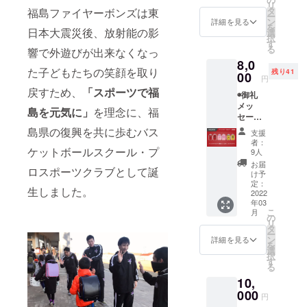
リ
式HPに
タ
福島ファイヤーボンズは東
ー
名前掲
ン
詳細を見る
を
載 ※支
日本大震災後、放射能の影
選
択
援時に
す
る
響で外遊びが出来なくなっ
備考欄
8,0
にご希
た子どもたちの笑顔を取り
残り41
望のお
00
円
名前を
戻すため、
「スポーツで福
◉御礼
ご記入
メッ
くださ
島を元気に」
を理念に、福
セージ
い
動画
◉BOND
島県の復興を共に歩むバス
支援
(メール
S UP ス
者：
にて動
ケットボールスクール・プ
テッ
9人
画デー
カー
お届
ロスポーツクラブとして誕
タ送付)
◉【希望
け予
◉福島
する選
定：
生しました。
ファイ
2022
手のサ
年03
ヤーボ
イン入
こ
月
ンズ公
り】渡
の
リ
式HPに
辺だる
タ
ー
名前掲
ま店 ×
ン
詳細を見る
を
載 ※支
福島
選
択
援時に
ファイ
す
る
備考欄
ヤーボ
10,
にご希
ンズ限
望のお
000
定コラ
円
名前を
ボ赤べ