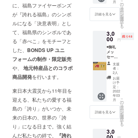
こ
月
ンズ公
フォー
の
に、福島ファイヤーボンズ
リ
式HPに
ム)
タ
ー
名前掲
が『誇れる福島』のシンボ
ン
詳細を見る
を
載 ※支
選
択
ルになる「決意表明」とし
援時に
す
る
備考欄
て、福島県のシンボルであ
3,0
にご希
残り48
望のお
00
円
る「赤べこ」をモチーフと
名前を
◉御礼
ご記入
した、
BONDS UP ユニ
メッ
くださ
セージ
い
フォームの制作・限定販売
動画
◉BOND
支援
(メール
や、
地元特産品とのコラボ
S UP ア
者：
にて動
クリル
2人
商品開発
を行います。
画デー
キーホ
お届
タ送付)
ルダー
け予
◉福島
1種類
定：
東日本大震災から11年目を
ファイ
2022
(桜ユニ
年03
ヤーボ
フォー
迎える、私たちの愛する福
こ
月
ンズ公
ム)
の
リ
式HPに
タ
島の「誇り」がいつか、未
ー
名前掲
ン
詳細を見る
を
載 ※支
来の日本の、世界の「誇
選
択
援時に
す
る
り」になる日まで。強く結
備考欄
3,0
にご希
んだ私たちの絆で、
『誇れ
望のお
00
円