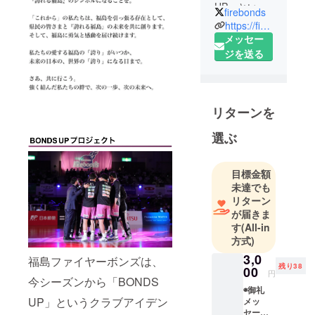
UP」という
firebonds
クラブアイ
https://firebonds.jp/
デンティ
メッセー
ティを掲
ジを送る
げ、福島県
郡山市を拠
点に活動す
リターンを
るプロバス
ケットボー
選ぶ
ルクラブで
す。
目標金額
(B.LEAGUE
未達でも
東地区2部所
リターン
属)
が届きま
す
(All-in
方式)
3,0
福島ファイヤーボンズは、
残り38
00
円
今シーズンから「BONDS
◉御礼
UP」というクラブアイデン
メッ
セージ