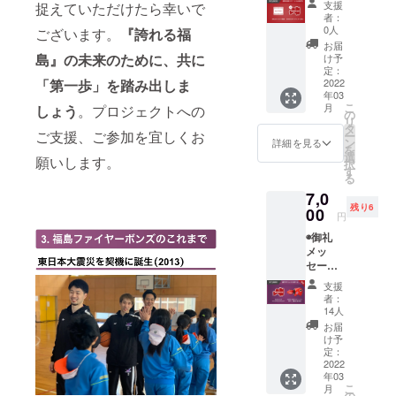
これか
支援
捉えていただけたら幸いで
(メール
S UP ス
らの展
者：
にて動
テッ
望を1冊
0人
ございます。
『誇れる福
画デー
カー
にまと
お届
タ送付)
◉BOND
島』の未来のために、共に
めます
け予
◉福島
S UP ス
定：
◉BOND
ファイ
2022
「第一歩」を踏み出しま
トー
S UP T
年03
ヤーボ
リー
シャツ
こ
月
しょう
。プロジェクトへの
ンズ公
ブック
の
(黒)
リ
式HPに
(2013-
タ
ご支援、ご参加を宜しくお
ー
名前掲
2022)
ン
詳細を見る
を
載 ※支
※2013
選
願いします。
択
援時に
年に発
す
る
備考欄
足した
7,0
にご希
福島
残り6
望のお
00
ファイ
円
名前を
ヤーボ
◉御礼
ご記入
ンズの8
メッ
くださ
年間の
セージ
い
歩みや
動画
◉BOND
これか
支援
(メール
S UP ス
らの展
者：
にて動
テッ
望を1冊
14人
画デー
カー (5
にまと
お届
タ送付)
枚)
めます
け予
◉福島
定：
◉BOND
ファイ
2022
S UP 応
年03
ヤーボ
援タオ
こ
月
ンズ公
の
ル