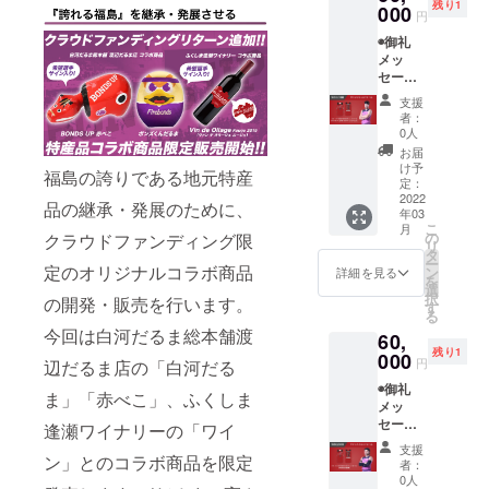
残り1
望のお
000
ファイ
像はイ
円
名前を
ヤーボ
メージ
◉御礼
ご記入
ンズの8
です
メッ
くださ
年間の
セージ
い
歩みや
動画
◉BOND
これか
支援
(メール
S UP ス
らの展
者：
にて動
テッ
望を1冊
0人
画デー
カー
にまと
お届
タ送付)
◉BOND
めます ◉
け予
福島の誇りである地元特産
◉福島
S UP ス
定：
直筆サ
ファイ
2022
トー
イン入
品の継承・発展のために、
年03
ヤーボ
リー
り非売
こ
月
ンズ公
ブック
の
品
クラウドファンディング限
リ
式HPに
(2013-
タ
シュー
ー
名前掲
定のオリジナルコラボ商品
2022)
ン
ティン
詳細を見る
を
載 ※支
※2013
選
グシャ
択
の開発・販売を行います。
援時に
年に発
す
ツ (#30
る
備考欄
足した
水野幹
今回は白河だるま総本舗渡
60,
にご希
福島
太) ※画
残り1
望のお
000
ファイ
像はイ
円
辺だるま店の「白河だる
名前を
ヤーボ
メージ
◉御礼
ご記入
ンズの8
です
ま」「赤べこ」、ふくしま
メッ
くださ
年間の
セージ
い
歩みや
逢瀬ワイナリーの「ワイ
動画
◉BOND
これか
支援
(メール
ン」とのコラボ商品を限定
S UP ス
らの展
者：
にて動
テッ
望を1冊
0人