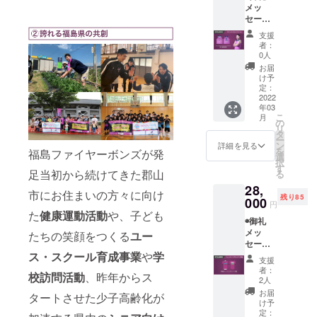
メッ
くださ
セージ
い ◉直筆
動画
サイン
支援
(メール
入りレ
者：
にて動
プリカ
0人
画デー
ユニ
お届
タ送付)
フォー
け予
◉福島
ム (#9
定：
ファイ
2022
神原裕
年03
ヤーボ
司) ※サ
こ
月
ンズ公
イズは
の
リ
式HPに
XLにな
タ
ー
名前掲
ります
ン
詳細を見る
を
福島ファイヤーボンズが発
載 ※支
選
択
援時に
す
足当初から続けてきた郡山
る
備考欄
28,
にご希
市にお住まいの方々に向け
残り85
望のお
000
円
名前を
た
健康運動活動
や、子ども
◉御礼
ご記入
メッ
くださ
たちの笑顔をつくる
ユー
セージ
い ◉直筆
動画
ス・スクール育成事業
や
学
サイン
支援
(メール
入りレ
者：
校訪問活動
、昨年からス
にて動
プリカ
2人
画デー
ユニ
お届
タートさせた少子高齢化が
タ送付)
フォー
け予
◉福島
ム (#16
定：