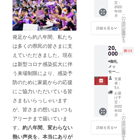
◉福島
定：
ファイ
2022
年03
ヤーボ
こ
月
ンズ公
の
リ
式HPに
タ
ー
名前掲
ン
詳細を見る
を
載 ※支
選
択
発足から約八年間、私たち
援時に
す
る
備考欄
は多くの県民の皆さまに支
20,
にご希
残り5
望のお
000
円
えていただきました。現在
名前を
◉御礼
ご記入
は新型コロナ感染拡大に伴
メッ
くださ
セージ
い
う来場制限により、感染予
動画
◉BOND
支援
(メール
防のために家庭からの応援
S UP ス
者：
にて動
テッ
5人
にご協力いただいている皆
画デー
カー ◉ふ
お届
タ送付)
くしま
け予
さまもいらっしゃいます
◉福島
逢瀬ワ
定：
ファイ
2022
イナ
が、皆さまの想いはいつも
年03
ヤーボ
リー ×
こ
月
ンズ公
福島
の
アリーナまで届いていま
リ
式HPに
ファイ
タ
ー
名前掲
す。
約八年間、変わらない
ヤーボ
ン
詳細を見る
を
載 ※支
ンズ限
選
択
熱い声炎を、本当にありが
援時に
定コラ
す
る