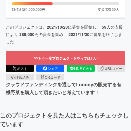
目標金額
1,000,000
円
支援者数
59
人
このプロジェクトは、
2021/10/23
に募集を開始し、
59
人の支援
により
389,000
円の資金を集め、
2021/11/30
に募集を終了しま
した
もう一度プロジェクトをやってほしい
ポスト
シェア
LINEで送る
URLコピー
埋め込み
QRコード
クラウドファンディングを通してLunonyの販売する有
機野菜を購入して頂きたいと考えています！
このプロジェクトを見た人はこちらもチェックし
ています