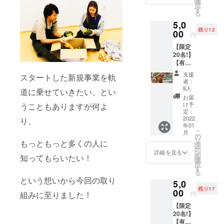
選
択
旬の有
す
る
機野菜
5,0
を購入
残り12
できる
00
円
有機野
【限定
菜クー
20名!】
ポンで
【有機
す。
野菜を
5,000円
支援
スタートした新規事業を軌
使った
で6,000
者：
お食事
円分
8人
道に乗せていきたい、とい
イベン
(1000円
お届
ト】 一
×6)の
け予
うこともありますが何よ
人でも
クーポ
定：
多くの
2022
ンを用
り、
年01
方に有
意いた
こ
月
機野菜
しま
の
リ
もっともっと多くの人に
を口に
す。
タ
ー
してい
ショッ
ン
詳細を見る
を
知ってもらいたい！
ただく
プはこ
選
択
ために
ちら
す
る
月に1
(https://
という想いから今回の取り
5,0
度、 有
lunony.
残り17
機野菜
00
stores.j
組みに至りました！
円
を使っ
p/) ※
【限定
たお食
クーポ
20名!】
事会を
ンコー
【有機
開催し
ドは