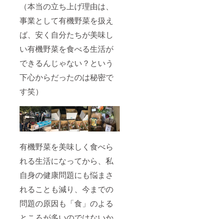
（本当の立ち上げ理由は、
のお名
いもの
前をご
に限り
事業として有機野菜を扱え
記入下
ます。
さい。
ば、安く自分たちが美味し
※特設
HPサイ
い有機野菜を食べる生活が
トにて
お名前
できるんじゃない？という
一覧を
下心からだったのは秘密で
表記い
たしま
す笑）
す。(ご
希望者)
※掲載一
覧は順
不同で
す。 ※
本名・
有機野菜を美味しく食べら
ニック
ネー
れる生活になってから、私
ム・企
業名で
自身の健康問題にも悩まさ
もご希
望のお
れることも減り、今までの
名前で
掲載い
問題の原因も「食」のよる
たしま
ところが多いのではないか
す。 ※