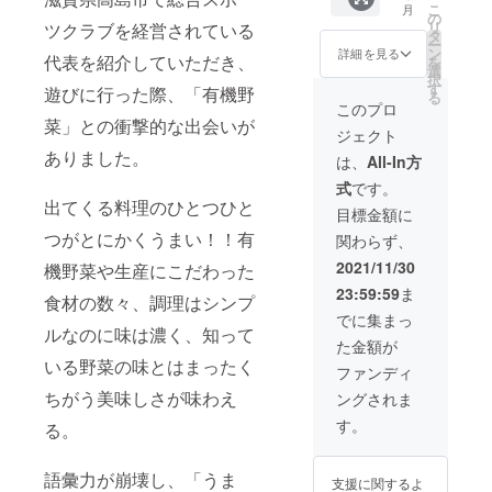
たしま
こ
月
間)】 個
した旬
効期限
の
す。
リ
ツクラブを経営されている
人・社
の有機
は2022
タ
【希望
ー
名・HP
野菜
年12月1
ン
詳細を見る
者はHP
代表を紹介していただき、
を
リンク
セット1
日とい
選
に名前
択
を
年分を
たしま
す
を記
遊びに行った際、「有機野
る
Lunony
お送り
す。
このプロ
載】 備
のHPに
しま
【お礼
菜」との衝撃的な出会いが
考欄に
ジェクト
記載い
す！
メー
お名前
たしま
1ヶ月間
ありました。
ル】+
は、
All-In方
記載希
す。 そ
で2回の
【活動
望の有
式
です。
の際に
有機野
報告
無と掲
出てくる料理のひとつひと
通常の
菜セッ
メー
目標金額に
載希望
スポン
トのお
ル】 ご
のお名
つがとにかくうまい！！有
関わらず、
サー枠
送りを
支援い
前をご
よりも
12ヶ月
ただい
2021/11/30
記入下
機野菜や生産にこだわった
大きく
させて
た方
さい。
23:59:59
ま
上位に
いただ
に、心
食材の数々、調理はシンプ
※特設
表示さ
きま
を込め
でに集まっ
HPサイ
せてい
す！ ※
ルなのに味は濃く、知って
てお礼
トにて
た金額が
ただき
作付け
メール
お名前
いる野菜の味とはまったく
ます。
時期に
をお送
ファンディ
一覧を
※ホーム
は、有
りいた
表記い
ちがう美味しさが味わえ
ングされま
ページ
機野菜
しま
たしま
に掲載
をお送
す。 ま
す。
す。(ご
る。
するに
りでき
た、
希望者)
相応し
ない時
Lunony
※掲載一
くない
期があ
に関す
語彙力が崩壊し、「うま
覧は順
支援に関するよ
表現や
ります
る活動