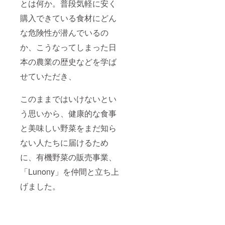
とは何か。普段気軽に安く
た、
※特設
Lunony
HPサイ
購入できている食材にどん
に関す
トにて
る活動
な危険性が潜んでいるの
お名前
や、今
一覧を
か、こうなってしまった日
回ご支
表記い
援いた
たしま
本の農業の歴史などを学ば
だく資
す。(ご
金の用
希望者)
せていただき、
途につ
※掲載一
いての
覧は順
活動報
不同で
このままではいけないとい
告メー
す。 ※
ルをお
本名・
う思いから、健康的な食事
送りい
ニック
と美味しい野菜をまだ知ら
たしま
ネー
す。
ム・企
ない人たちに届けるため
【希望
業名で
者はHP
もご希
に、有機野菜の販売事業、
に名前
望のお
を記
名前で
「Lunony」を仲間と立ち上
載】 備
掲載い
考欄に
たしま
げました。
お名前
す。 ※
記載希
お名前
望の有
は公序
無と掲
良俗に
載希望
反しな