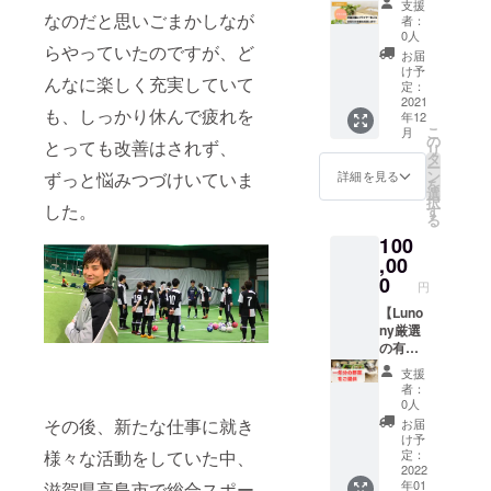
するに
メー
支援
良俗に
ネー
お名前
封)-デザ
50,000
なのだと思いごまかしなが
相応し
ル】 ご
者：
反しな
ム・企
は公序
イン込
円で
くない
0人
支援い
いもの
業名で
良俗に
み】 ご
らやっていたのですが、ど
60,000
表現や
ただい
お届
に限り
もご希
反しな
支援い
円分
公序良
け予
た方
ます。
望のお
んなに楽しく充実していて
いもの
ただい
(1000円
定：
俗に反
に、心
名前で
に限り
た企業
2021
×60枚)
しない
を込め
も、しっかり休んで疲れを
掲載い
ます。
年12
様のチ
のクー
ものに
てお礼
こ
たしま
月
ラシを
ポンを
の
限りま
メール
とっても改善はされず、
リ
す。 ※
商品と
用意い
タ
す。 ※
をお送
ー
お名前
一緒に
たしま
ン
掲載期
ずっと悩みつづけいていま
詳細を見る
りいた
を
は公序
同封い
す。
選
間につ
しま
択
良俗に
たしま
した。
ショッ
す
いては
す。 ま
る
反しな
す。 ※
プはこ
掲載日
た、
いもの
100
印刷
ちら
より1年
Lunony
に限り
費、弊
,00
(https://
間とし
に関す
ます。
社への
lunony.
0
ます。
る活動
円
送料は
stores.j
や、今
ご負担
【Luno
p/) ※
回ご支
いただ
ny厳選
クーポ
援いた
きま
の有機
ンコー
だく資
す。
野菜を
ドは
金の用
支援
【HPで
<<1年分
メール
途につ
者：
の企業
>>お送
にてお
0人
いての
名・企
りしま
送りい
その後、新たな仕事に就き
活動報
お届
業ロ
す！！
たしま
け予
告メー
ゴ
】
す。 ※
定：
様々な活動をしていた中、
ルをお
大 表
Lunony
2022
クーポ
送りい
年01
滋賀県高島市で総合スポー
示(1年
で厳選
ンの有