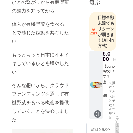
選ぶ
ひとの繋がりから有機野菜
の魅力を知ってから
ECサイトで
目標金額
の野菜販売
未達でも
僕らが有機野菜を食べるこ
のほか、月1
リターン
度の食事会
とで感じた感動を共有した
が届きま
や路上販売
す
(All-in
い！
などを行い
方式)
ながら、有
5,0
もっともっと日本にイキイ
機野菜の美
00
円
キしているひとを増やした
味しさを広
【Luno
くしって頂
nyのEC
い！
サイト
くための活
で使え
支援
動をしてい
そんな想いから、クラウド
る有機
者：
野菜
ます！
38人
ファンディングを通じて有
クーポ
お届
ン6,000
け予
機野菜を食べる機会を提供
円分】
定：
7月に
2021
していくことを決心しまし
年12
オープ
こ
月
ンした
た！
の
リ
Lunony
タ
ー
のECサ
ン
詳細を見る
を
イトで