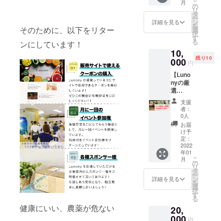
こ
月
オープ
参加と
の
14:00(
りいた
リ
ンした
米粉マ
タ
メール
しま
ー
Lunony
フィン1
ン
にて直
詳細を見る
す。 ま
を
のECサ
そのために、以下をリター
個をご
選
接ご連
た、
択
イトで
提供い
す
絡させ
Lunony
る
ンにしています！
旬の有
たしま
ていた
に関す
10,
機野菜
す。 旬
だきま
る活動
残り10
を購入
000
の有機
す。) 場
や、今
円
できる
野菜を
所：新
回ご支
【Luno
有機野
使った
大阪近
援いた
nyの厳
菜クー
料理を
辺(メー
だく資
選
ポンで
お楽し
ルにて
金の用
10,000
す。
みくだ
直接ご
途につ
支援
円分】
10,000
さい。
連絡さ
者：
いての
Lunony
円で
日時：2
0人
せてい
活動報
で厳選
12,000
月某日
ただき
お届
告メー
した旬
円分
12:30〜
け予
ます。)
ルをお
の有機
(1000円
定：
14:00
※感染症
送りい
野菜
2022
×12枚)
場所：
対策に
たしま
年01
セット
のクー
新大阪
ご理解
す。
こ
月
1ヶ月分
ポンを
の
近辺
いただ
【希望
リ
をお送
用意い
タ
(メール
ける方
者はHP
ー
りしま
たしま
ン
にて直
詳細を見る
のみご
に名前
を
す！
す。
選
接ご連
参加を
を記
択
1ヶ月間
ショッ
す
絡させ
お願い
載】 備
る
で3回、
プはこ
ていた
いたし
考欄に
健康にいい、農薬が危ない
20,
有機野
ちら
だきま
ます。
お名前
菜をお
000
(https://
す。) ※
【お礼
円
記載希