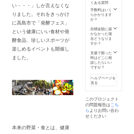
不同で
くある質問
公序良
ので、
や、今
い・・・」しか言えなくな
す。 ※
俗に反
ご了承
回ご支
手数料はいく
本名・
りました。それをきっかけ
しない
くださ
援いた
らかかります
ニック
ものに
い。
だく資
か？
ネー
に高島市で「発酵フェス」
限りま
ショッ
金の用
ム・企
す。
プはこ
途につ
目標金額に届
業名で
という健康にいい食材や発
ちら
いての
かなかった場
もご希
(https://
活動報
合どうなりま
望のお
酵食品、珍しいスポーツが
lunony.
告メー
すか？
名前で
stores.j
ルをお
楽しめるイベントも開催し
掲載い
p/) 【お
送りい
支援で困った
たしま
礼メー
ました。
たしま
時はどこに相
す。 ※
ル】+
す。
談したらいい
お名前
【活動
【希望
ですか？
は公序
報告
者はHP
良俗に
メー
に名前
反しな
ヘルプページを
ル】 ご
を記
いもの
見る
支援い
載】 備
に限り
ただい
考欄に
ます。
た方
お名前
このプロジェクト
に、心
記載希
の問題報告は
こち
を込め
望の有
てお礼
ら
よりお問い合わ
無と掲
メール
載希望
せください
をお送
のお名
りいた
前をご
本来の野菜・食とは、健康
しま
記入下
す。 ま
さい。