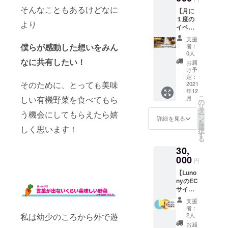
送りし
lunony.
感染症
メー
望の有
そんなこともあるけどなに
【月に
ます！
stores.j
対策に
ル】+
無と掲
１度の
ショッ
p/) ※
ご理解
【活動
より
載希望
イベン
プはこ
クーポ
いただ
報告
のお名
トでの
ちら
ンコー
ける方
メー
支援
前をご
告知(半
(https://
ドは
僕らが感動した想いをみん
のみご
者：
ル】 ご
記入下
年間)】
lunony.
メール
0人
参加を
支援い
さい。
Lunony
stores.j
なに共有したい！
にてお
お願い
お届
ただい
※特設
のイベ
p/) 【お
送りい
け予
いたし
た方
HPサイ
ントで
礼メー
定：
たしま
ます。
に、心
トにて
そのために、とっても美味
ご支援
2021
ル】+
す。 ※
【お礼
を込め
お名前
年12
いただ
【活動
クーポ
メー
てお礼
一覧を
こ
月
しい有機野菜を食べてもら
いた企
報告
の
ンの有
ル】+
メール
表記い
リ
業様の
メー
タ
効期限
【活動
をお送
う機会にしてもらえたら嬉
たしま
ー
告知を
ル】 ご
ン
は2022
詳細を見る
報告
りいた
す。(ご
を
いたし
支援い
選
年12月1
メー
しく思います！
しま
希望者)
択
ます。
ただい
す
日とい
ル】 ご
す。 ま
※掲載一
る
【チラ
た方
たしま
支援い
た、
覧は順
30,
シの配
に、心
す。
ただい
Lunony
不同で
布と商
000
を込め
【お礼
た方
円
に関す
す。 ※
品の代
てお礼
メー
に、心
る活動
本名・
【Luno
理出
メール
ル】+
を込め
や、今
ニック
nyのEC
店】 ご
をお送
【活動
てお礼
回ご支
ネー
サイト
支援い
りいた
報告
メール
援いた
ム・企
で使え
ただい
しま
メー
をお送
支援
だく資
業名で
る有機
た企業
す。 ま
ル】 ご
者：
りいた
金の用
もご希
野菜
様のチ
た、
2人
私は幼少のころから外で遊
支援い
しま
途につ
望のお
クーポ
ラシを
Lunony
ただい
お届
す。 ま
いての
名前で