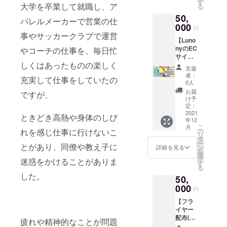
印刷
ショッ
す
記入下
に名前
大学を卒業して就職し、ア
のお名
る
す。(ご
費、弊
プはこ
さい。
を記
前をご
希望者)
50,
社への
ちら
※特設
パレルメーカーで営業の仕
載】 備
記入下
※掲載一
送料は
000
(https://
HPサイ
円
考欄に
さい。
覧は順
ご負担
lunony.
事やサッカークラブで運営
トにて
お名前
※特設
不同で
【Luno
いただ
stores.j
お名前
記載希
HPサイ
す。 ※
nyのEC
きま
やコーチの仕事を、毎日忙
p/) ※
一覧を
望の有
トにて
本名・
サイト
す。
クーポ
表記い
無と掲
お名前
ニック
しくはあったものの楽しく
で使え
【HPで
ンコー
たしま
支援
載希望
一覧を
ネー
る有機
の企業
ドは
者：
す。(ご
のお名
表記い
充実して仕事をしていたの
ム・企
野菜
名・企
メール
0人
希望者)
前をご
たしま
業名で
クーポ
業ロ
にてお
お届
※掲載一
ですが、
記入下
す。(ご
もご希
ン
ゴ
送りい
け予
覧は順
さい。
希望者)
望のお
60,000
中 表
定：
たしま
不同で
※特設
※掲載一
名前で
円分】
2021
示(1年
す。 ※
ときどき高熱や身体のしび
す。 ※
HPサイ
覧は順
掲載い
年12
7月に
間)】 個
クーポ
本名・
トにて
こ
不同で
月
たしま
オープ
人・社
の
れを感じ仕事に行けないこ
ンの有
ニック
お名前
リ
す。 ※
す。 ※
ンした
名・HP
タ
効期限
ネー
一覧を
ー
本名・
お名前
Lunony
とがあり、同僚や教え子に
リンク
ン
は2022
詳細を見る
ム・企
表記い
を
ニック
は公序
のECサ
を
選
年12月1
業名で
たしま
択
ネー
迷惑をかけることがありま
良俗に
イトで
Lunony
す
日とい
もご希
す。(ご
る
ム・企
反しな
旬の有
のHPに
たしま
望のお
希望者)
した。
業名で
いもの
50,
機野菜
記載い
す。
名前で
※掲載一
もご希
に限り
を購入
000
たしま
【お礼
円
掲載い
覧は順
望のお
ます。
できる
す。 ※
メー
たしま
不同で
名前で
【フラ
有機野
ホーム
ル】+
す。 ※
す。 ※
掲載い
イヤー
菜クー
ページ
【活動
お名前
本名・
たしま
配布(商
ポンで
に掲載
報告
疲れや精神的なことが問題
は公序
ニック
す。 ※
品に同
す。