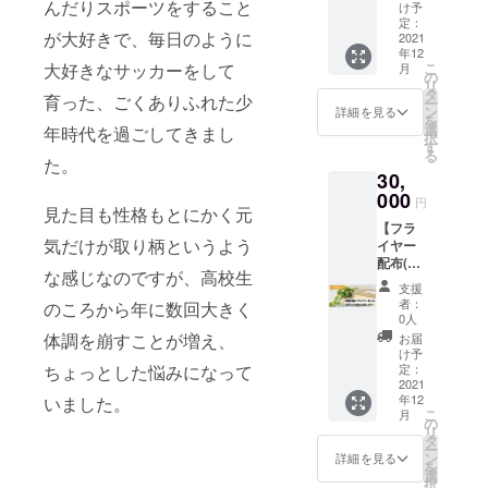
ン
んだりスポーツをすること
配布い
に関す
け予
た方
た、
活動報
掲載い
36,000
たしま
定：
る活動
に、心
Lunony
告メー
たしま
が大好きで、毎日のように
円分】
2021
す。 ま
や、今
を込め
に関す
ルをお
す。 ※
年12
7月に
た、企
回ご支
てお礼
る活動
送りい
こ
大好きなサッカーをして
お名前
月
オープ
業様の
の
援いた
メール
や、今
たしま
リ
は公序
ンした
商品を
タ
だく資
をお送
回ご支
育った、ごくありふれた少
す。
ー
良俗に
Lunony
代理で
ン
金の用
詳細を見る
りいた
援いた
【希望
を
反しな
のECサ
出店い
選
途につ
年時代を過ごしてきまし
しま
だく資
者はHP
択
いもの
イトで
たしま
す
いての
す。 ま
金の用
に名前
る
に限り
旬の有
す。 ※
た。
活動報
た、
途につ
を記
ます。
30,
機野菜
代理出
告メー
Lunony
いての
載】 備
を購入
000
店は、
ルをお
に関す
円
活動報
考欄に
見た目も性格もとにかく元
できる
公序良
送りい
る活動
告メー
お名前
【フラ
有機野
俗に反
たしま
や、今
ルをお
記載希
気だけが取り柄というよう
イヤー
菜クー
しない
す。
回ご支
送りい
望の有
配布(商
ポンで
ものに
【希望
援いた
たしま
な感じなのですが、高校生
無と掲
品に同
す。
限りま
者はHP
だく資
支援
す。
載希望
封)】 ご
30,000
す。
に名前
者：
金の用
のころから年に数回大きく
【希望
のお名
支援い
円で
0人
を記
途につ
者はHP
前をご
ただい
36,000
体調を崩すことが増え、
載】 備
お届
いての
に名前
記入下
た企業
円分
け予
考欄に
活動報
を記
さい。
様のチ
(1000円
定：
ちょっとした悩みになって
お名前
告メー
載】 備
※特設
ラシを
2021
×36枚)
記載希
ルをお
考欄に
HPサイ
年12
いました。
商品と
のクー
望の有
送りい
お名前
こ
トにて
月
一緒に
ポンを
の
無と掲
たしま
記載希
リ
お名前
同封い
用意い
タ
載希望
す。
望の有
ー
一覧を
たしま
たしま
ン
詳細を見る
のお名
【希望
無と掲
を
表記い
す。 ※
す。
選
前をご
者はHP
載希望
択
たしま