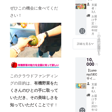
野菜を
ていま
メール
支援
使った
す。 こ
ぜひこの機会に食べてくだ
にてお
者：
お鍋
ちらを
送りい
3人
さい！
会】 一
選択さ
たしま
お届
人でも
れた方
す。 ※
け予
多くの
は、12
定：
クーポ
方に有
2022
月に開
ンの有
年02
機野菜
催する
効期限
こ
月
を口に
お食事
の
は2022
リ
してい
イベン
タ
年12月1
ー
ただく
トの参
ン
日とい
詳細を見る
を
ために
加と米
選
たしま
択
月に1
粉マ
す
す。
る
度、 有
フィン1
【お礼
10,
機野菜
個を提
メー
を使っ
000
供いた
ル】+
円
たお食
しま
【活動
【Luno
事会を
す。 旬
報告
nyのEC
開催し
このクラウドファンディン
の有機
メー
サイト
ていま
野菜を
ル】 ご
で使え
グの目的は、
有機野菜をた
す。 こ
使った
支援い
支援
る有機
ちらを
料理を
ただい
者：
くさんのひとの手に取って
野菜
選択さ
お楽し
8人
た方
クーポ
れた方
みくだ
に、心
お届
いただき、その美味しさを
ン
は、1月
さい。
け予
を込め
12,000
に開催
定：
日時：1
てお礼
知っていただくこと
です！
円分】
2021
するお
月某日
メール
年12
7月に
鍋会の
12:30〜
をお送