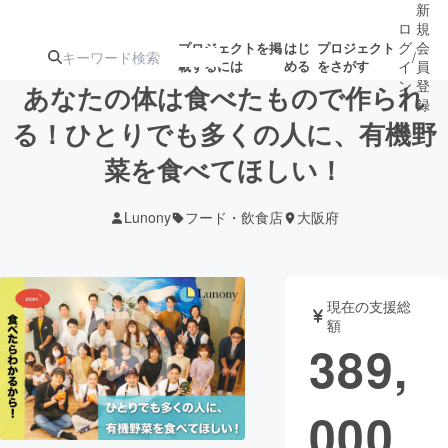
新
ロ
規
グ
会
プロジェクトを掲
はじ
プロジェクト
/
載するには
める
をさがす
イ
員
ン
登
あなたの体は食べたもので作られ
録
る！ひとりでも多くの人に、有機野
菜を食べてほしい！
人気のプロ
注目のリ
注目の新着プロ
募集終了が近いプ
もうすぐ公開
ジェクト
ターン
ジェクト
ロジェクト
されます
Lunony
フード・飲食店
大阪府
アート・写真
音楽
現在の支援総
テクノロジー・ガジェット
ゲーム・サ
額
389,
映像・映画
書籍・雑誌
000
ビジネス・起業
チャレンジ