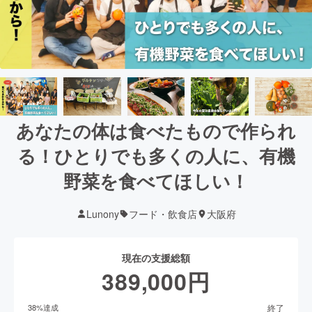
あなたの体は食べたもので作られ
る！ひとりでも多くの人に、有機
野菜を食べてほしい！
Lunony
フード・飲食店
大阪府
現在の支援総額
389,000
円
終了
38
%達成