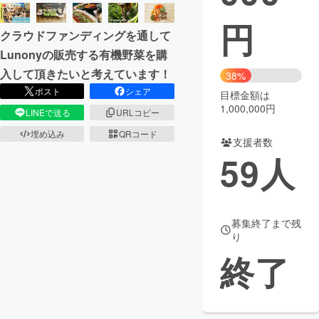
円
まちづくり・地域活性化
クラウドファンディングを通して
Lunonyの販売する有機野菜を購
CAMPFIRE for Social Good
CAMPFIRE Creation
入して頂きたいと考えています！
38%
CAMPFIREふるさと納税
machi-ya
コミュニティ
ポスト
シェア
目標金額は
1,000,000円
LINEで送る
URLコピー
埋め込み
QRコード
支援者数
59
人
募集終了まで残
り
終了