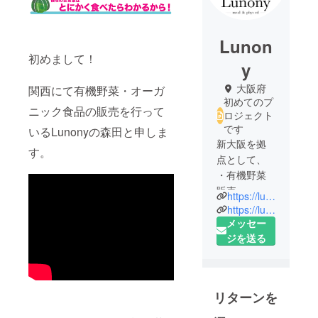
Lunon
初めまして！
y
大阪府
関西にて有機野菜・オーガ
初めてのプ
ニック食品の販売を行って
ロジェクト
です
いるLunonyの森田と申しま
新大阪を拠
す。
点として、
・有機野菜
販売
https://lunony.com/
・オーガ
https://lunony.stores.jp/
ニックの調
メッセー
味料
ジを送る
の販売を行
なっている
Lunony(ルノ
リターンを
ニー)と申し
ます！